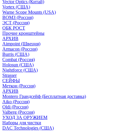
Vector Optics (Китай)
Vortex (США)
Warne Scope Mounts (USA)
ВОМЗ (Россия)
ЭСТ (Россия)
ОБК РОСТ
Прочие кронштейны
АРХИВ
Aimpoint (Швеция)
Armacon (Россия)
Burris (США)
Combat (Россия)
Holosun (США)
Nightforce (США)
Strasser
СЕЙФЫ
Меткон (Россия)
АРХИВ
Montero Грандсейф (Бесплатная доставка)
Aiko (Россия)
Oldi (Россия)
Valberg (Россия)
УХОД ЗА ОРУЖИЕМ
Наборы для чистки
DAC Technologies (США)