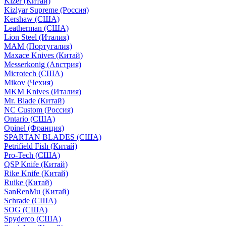
Kizer (Китай)
Kizlyar Supreme (Россия)
Kershaw (США)
Leatherman (США)
Lion Steel (Италия)
MAM (Португалия)
Maxace Knives (Китай)
Messerkonig (Австрия)
Microtech (США)
Mikov (Чехия)
MKM Knives (Италия)
Mr. Blade (Китай)
NC Custom (Россия)
Ontario (США)
Opinel (Франция)
SPARTAN BLADES (США)
Petrifield Fish (Китай)
Pro-Tech (США)
QSP Knife (Китай)
Rike Knife (Китай)
Ruike (Китай)
SanRenMu (Китай)
Schrade (США)
SOG (США)
Spyderco (США)