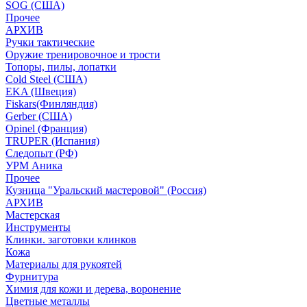
SOG (США)
Прочее
АРХИВ
Ручки тактические
Оружие тренировочное и трости
Топоры, пилы, лопатки
Cold Steel (США)
EKA (Швеция)
Fiskars(Финляндия)
Gerber (США)
Opinel (Франция)
TRUPER (Испания)
Следопыт (РФ)
УРМ Аника
Прочее
Кузница "Уральский мастеровой" (Россия)
АРХИВ
Мастерская
Инструменты
Клинки. заготовки клинков
Кожа
Материалы для рукоятей
Фурнитура
Химия для кожи и дерева, воронение
Цветные металлы