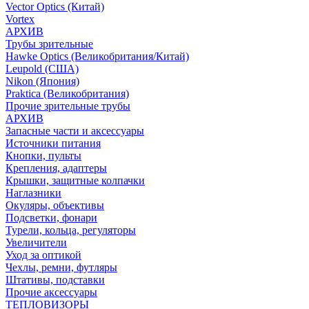
Vector Optics (Китай)
Vortex
АРХИВ
Трубы зрительные
Hawke Optics (Великобритания/Китай)
Leupold (США)
Nikon (Япония)
Praktica (Великобритания)
Прочие зрительные трубы
АРХИВ
Запасные части и аксессуары
Источники питания
Кнопки, пульты
Крепления, адаптеры
Крышки, защитные колпачки
Наглазники
Окуляры, объективы
Подсветки, фонари
Турели, кольца, регуляторы
Увеличители
Уход за оптикой
Чехлы, ремни, футляры
Штативы, подставки
Прочие аксессуары
ТЕПЛОВИЗОРЫ