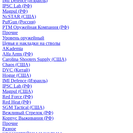
IMI Defence (Израиль)
IPSC Lab (РФ)
Magpul (РФ)
NcSTAR (США)
PufGun (Россия)
РТМ Оружейная Компания (РФ)
Прочие
Уровень оружейный
Цевья и накладки на стволы
AKademia
Alfa Arms (РФ)
Carolina Shooters Supply (США)
Chaos (США)
DVC (Китай)
Hogue (США)
IMI Defence (Израиль)
IPSC Lab (РФ)
Magpul (США)
Red Force (РФ)
Red Heat (РФ)
SGM Tactical (США)
Вежливый Стрелок (РФ)
Корпус Выживания (РФ)
Прочие
Разное