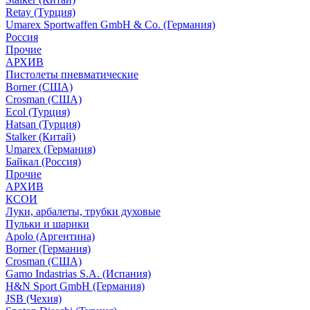
Retay (Турция)
Umarex Sportwaffen GmbH & Co. (Германия)
Россия
Прочие
АРХИВ
Пистолеты пневматические
Borner (США)
Crosman (США)
Ecol (Турция)
Hatsan (Турция)
Stalker (Китай)
Umarex (Германия)
Байкал (Россия)
Прочие
АРХИВ
КСОИ
Луки, арбалеты, трубки духовые
Пульки и шарики
Apolo (Аргентина)
Borner (Германия)
Crosman (США)
Gamo Indastrias S.A. (Испания)
H&N Sport GmbH (Германия)
JSB (Чехия)