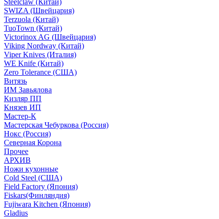
Steelclaw (Китай)
SWIZA (Швейцария)
Terzuola (Китай)
TuoTown (Китай)
Victorinox AG (Швейцария)
Viking Nordway (Китай)
Viper Knives (Италия)
WE Knife (Китай)
Zero Tolerance (США)
Витязь
ИМ Завьялова
Кизляр ПП
Князев ИП
Мастер-К
Мастерская Чебуркова (Россия)
Нокс (Россия)
Северная Корона
Прочее
АРХИВ
Ножи кухонные
Cold Steel (США)
Field Factory (Япония)
Fiskars(Финляндия)
Fujiwara Kitchen (Япония)
Gladius