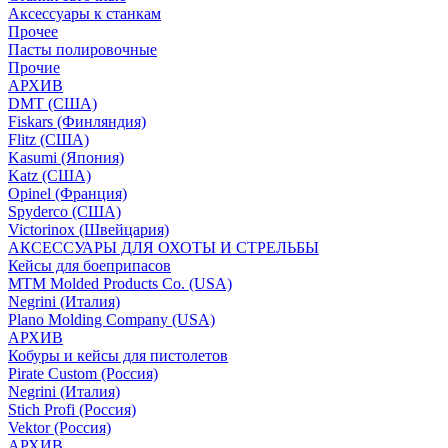
Аксессуары к станкам
Прочее
Пасты полировочные
Прочие
АРХИВ
DMT (США)
Fiskars (Финляндия)
Flitz (США)
Kasumi (Япония)
Katz (США)
Opinel (Франция)
Spyderco (США)
Victorinox (Швейцария)
АКСЕССУАРЫ ДЛЯ ОХОТЫ И СТРЕЛЬБЫ
Кейсы для боеприпасов
MTM Molded Products Co. (USA)
Negrini (Италия)
Plano Molding Company (USA)
АРХИВ
Кобуры и кейсы для пистолетов
Pirate Custom (Россия)
Negrini (Италия)
Stich Profi (Россия)
Vektor (Россия)
АРХИВ