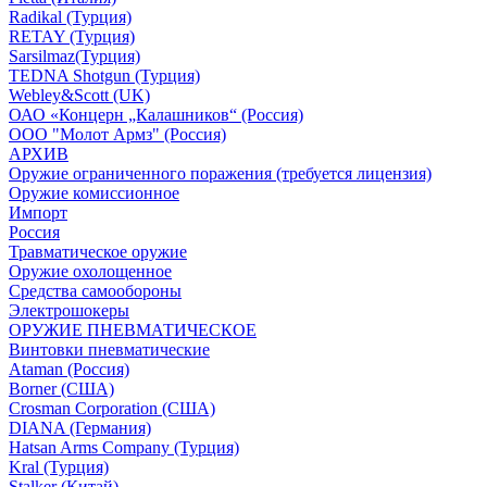
Radikal (Турция)
RETAY (Турция)
Sarsilmaz(Турция)
TEDNA Shotgun (Турция)
Webley&Scott (UK)
ОАО «Концерн „Калашников“ (Россия)
ООО "Молот Армз" (Россия)
АРХИВ
Оружие ограниченного поражения (требуется лицензия)
Оружие комиссионное
Импорт
Россия
Травматическое оружие
Оружие охолощенное
Средства самообороны
Электрошокеры
ОРУЖИЕ ПНЕВМАТИЧЕСКОЕ
Винтовки пневматические
Ataman (Россия)
Borner (США)
Crosman Corporation (США)
DIANA (Германия)
Hatsan Arms Company (Турция)
Kral (Турция)
Stalker (Китай)