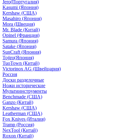
Jero(Португалия)
Kasumi (Япония)
Kershaw (США)
Masahiro (Япония)
Mora (Швеция)
Mr. Blade (Китай)
Opinel (Франция)
Samura (Япония)
Satake (Япония)
SunCraft (Япония)
Tojiro(Япония)
TuoTown (Китай)
Victorinox AG (Швейцария)
Россия
Доски разделочные
Ножи исторические
Мультиинструменты
Benchmade (США)
Ganzo (Китай)
Kershaw (США)
Leatherman (США)
Fox Knives (Италия)
Tramp (Россия)
NexTool (Китай)
Roxon (Китай)