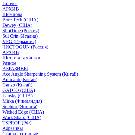
Прочее
АРХИВ
Шомпола
Bore Tech (США)
Dewey (США)
ShotTime (Россия)
Stil Crin (Италия)
VFG (Германия)
ЧИСТОGUN (Россия)
АРХИВ
Щетки для чистки
Разное
АБРАЗИВЫ
Ace Angle Sharpening System (Китай)
Adimanti (Китай)
Ganzo (Китай)
GATCO (США)
Lansky (США)
Mirka (Финляндия)
Suehiro (Япония)
Wicked Edge (США)
Work Sharp (США)
TSPROF (РФ)
Абразивы
Станки заточные