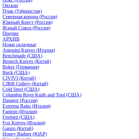
Окские
Пчак (Узбекистан)
Северная корона (Россия)
Южный Крест (Россия)
Ясный Сокол (Россия)
Прочие
АРХИВ
Ножи складные
Antonini Knives (Италия)
Benchmade (США)
Bestech Knives (Китай)
Boker (Германия)
Buck (США)
CIVIVI (Китай)
CJRB Cutlery (Китай)
Cold Steel (США)
Columbia River Knife and Tool (США)
Daggerr (Россия)
Extrema Ratio (Италия)
Fantoni (Италия)
Firebird (США)
Fox Knives (Италия)
Ganzo (Китай)
Honey Badger (ЮАР)