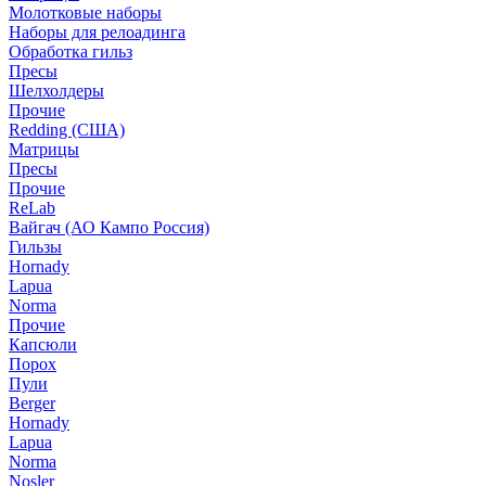
Молотковые наборы
Наборы для релоадинга
Обработка гильз
Пресы
Шелхолдеры
Прочие
Redding (США)
Матрицы
Пресы
Прочие
ReLab
Вайгач (АО Кампо Россия)
Гильзы
Hornady
Lapua
Norma
Прочие
Капсюли
Порох
Пули
Berger
Hornady
Lapua
Norma
Nosler