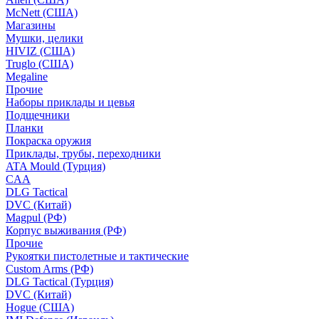
McNett (США)
Магазины
Мушки, целики
HIVIZ (США)
Truglo (США)
Megaline
Прочие
Наборы приклады и цевья
Подщечники
Планки
Покраска оружия
Приклады, трубы, переходники
ATA Mould (Турция)
CAA
DLG Tactical
DVC (Китай)
Magpul (РФ)
Корпус выживания (РФ)
Прочие
Рукоятки пистолетные и тактические
Custom Arms (РФ)
DLG Tactical (Турция)
DVC (Китай)
Hogue (США)