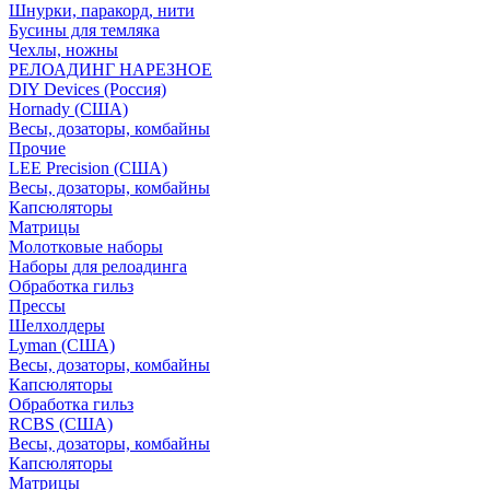
Шнурки, паракорд, нити
Бусины для темляка
Чехлы, ножны
РЕЛОАДИНГ НАРЕЗНОЕ
DIY Devices (Россия)
Hornady (США)
Весы, дозаторы, комбайны
Прочие
LEE Precision (США)
Весы, дозаторы, комбайны
Капсюляторы
Матрицы
Молотковые наборы
Наборы для релоадинга
Обработка гильз
Преcсы
Шелхолдеры
Lyman (США)
Весы, дозаторы, комбайны
Капсюляторы
Обработка гильз
RCBS (США)
Весы, дозаторы, комбайны
Капсюляторы
Матрицы