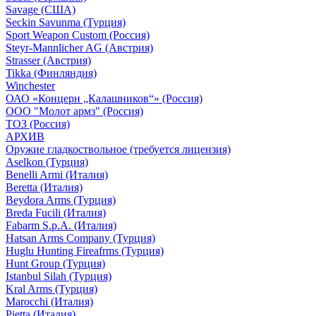
Savage (США)
Seckin Savunma (Турция)
Sport Weapon Custom (Россия)
Steyr-Mannlicher AG (Австрия)
Strasser (Австрия)
Tikka (Финляндия)
Winchester
ОАО «Концерн „Калашников“» (Россия)
ООО "Молот армз" (Россия)
ТОЗ (Россия)
АРХИВ
Оружие гладкоствольное (требуется лицензия)
Aselkon (Турция)
Benelli Armi (Италия)
Beretta (Италия)
Beydora Arms (Турция)
Breda Fucili (Италия)
Fabarm S.p.A. (Италия)
Hatsan Arms Company (Турция)
Huglu Hunting Fireafrms (Турция)
Hunt Group (Турция)
Istanbul Silah (Турция)
Kral Arms (Турция)
Marocchi (Италия)
Pietta (Италия)