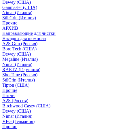
Dewey (США)
Ganmaster (США)
Nimar (Италия)
Stil Crin (Италия)
Прочие
АРХИВ
Направляющие для чистки
Насадки для шомпола
A2S Gun (Россия)
Bore Tech (США)
Dewey (США)
Megaline (Италия)
Nimar (Италия)
RAETZ (Германия)
ShotTime (Россия)
StilCrin (Италия)
Tipton (США)
Прочие
Патчи
A2S (Россия)
Birchwood Casey (США)
Dewey (США)
Nimar (Италия)
VFG (Германия)
Прочие