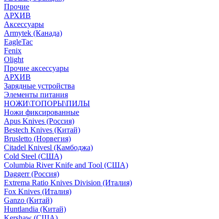
Прочие
АРХИВ
Аксессуары
Armytek (Канада)
EagleTac
Fenix
Olight
Прочие аксессуары
АРХИВ
Зарядные устройства
Элементы питания
НОЖИ\ТОПОРЫ\ПИЛЫ
Ножи фиксированные
Apus Knives (Россия)
Bestech Knives (Китай)
Brusletto (Норвегия)
Citadel Knivesl (Камбоджа)
Cold Steel (США)
Columbia River Knife and Tool (США)
Daggerr (Россия)
Extrema Ratio Knives Division (Италия)
Fox Knives (Италия)
Ganzo (Китай)
Huntlandia (Китай)
Kershaw (США)