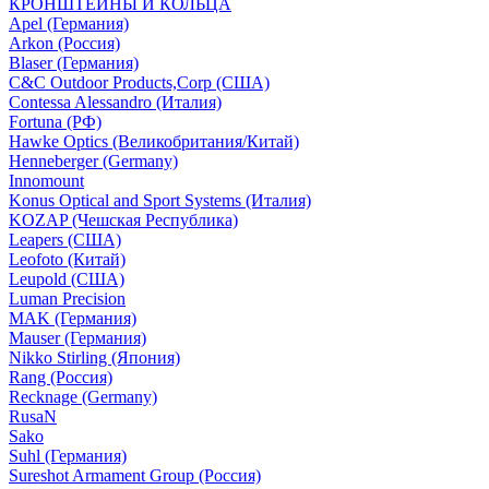
КРОНШТЕЙНЫ И КОЛЬЦА
Apel (Германия)
Arkon (Россия)
Blaser (Германия)
C&C Outdoor Products,Corp (США)
Contessa Alessandro (Италия)
Fortuna (РФ)
Hawke Optics (Великобритания/Китай)
Henneberger (Germany)
Innomount
Konus Optical and Sport Systems (Италия)
KOZAP (Чешская Республика)
Leapers (США)
Leofoto (Китай)
Leupold (США)
Luman Precision
MAK (Германия)
Mauser (Германия)
Nikko Stirling (Япония)
Rang (Россия)
Recknage (Germany)
RusaN
Sako
Suhl (Германия)
Sureshot Armament Group (Россия)