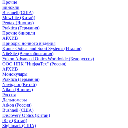
Прочие
Бинокли
Bushnell (США)
MewLite (Китай)
Pentax (Япония)
Praktica (Германия)
Прочие бинокли
АРХИВ
Приборы ночного видения
Konus Optical and Sport Systems (Италия)
NiteSite (Великобритания)
Yukon Advanced Optics Worldwide (Белоруссия)
ООО НПК "ИнфраТех" (Россия)
АРХИВ
Монокуляры
Praktica (Германия)
Navigator (Китай)
Nikon (Япония)
Россия
Дальномеры
Arkon (Россия)
Bushnell (США)
Discovery Optics (Китай)
iRay (Китай)
Sightmark (США)