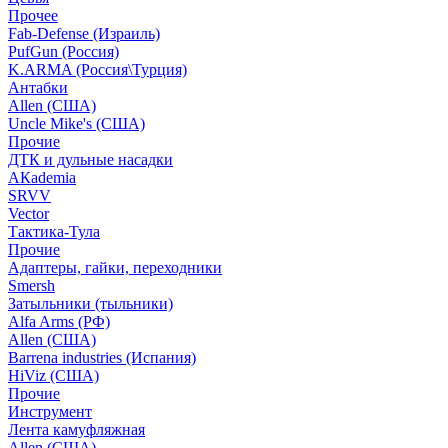
Прочее
Fab-Defense (Израиль)
PufGun (Россия)
K.ARMA (Россия\Турция)
Антабки
Allen (США)
Uncle Mike's (США)
Прочие
ДТК и дульные насадки
АКademia
SRVV
Vector
Тактика-Тула
Прочие
Адаптеры, гайки, переходники
Smersh
Затыльники (тыльники)
Alfa Arms (РФ)
Allen (США)
Barrena industries (Испания)
HiViz (США)
Прочие
Инструмент
Лента камуфляжная
Allen (США)