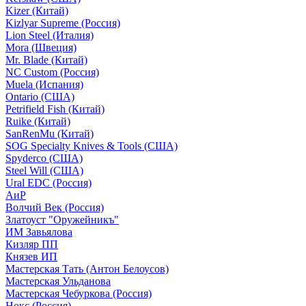
Kizer (Китай)
Kizlyar Supreme (Россия)
Lion Steel (Италия)
Mora (Швеция)
Mr. Blade (Китай)
NC Custom (Россия)
Muela (Испания)
Ontario (США)
Petrifield Fish (Китай)
Ruike (Китай)
SanRenMu (Китай)
SOG Specialty Knives & Tools (США)
Spyderco (США)
Steel Will (США)
Ural EDC (Россия)
АиР
Волчий Век (Россия)
Златоуст "Оружейникъ"
ИМ Завьялова
Кизляр ПП
Князев ИП
Мастерская Тать (Антон Белоусов)
Мастерская Ульданова
Мастерская Чебуркова (Россия)
Нокс (Россия)