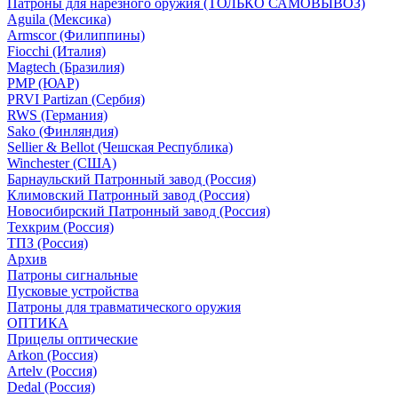
Патроны для нарезного оружия (ТОЛЬКО САМОВЫВОЗ)
Aguila (Мексика)
Armscor (Филиппины)
Fiocchi (Италия)
Magtech (Бразилия)
PMP (ЮАР)
PRVI Partizan (Сербия)
RWS (Германия)
Sako (Финляндия)
Sellier & Bellot (Чешская Республика)
Winchester (США)
Барнаульский Патронный завод (Россия)
Климовский Патронный завод (Россия)
Новосибирский Патронный завод (Россия)
Техкрим (Россия)
ТПЗ (Россия)
Архив
Патроны сигнальные
Пусковые устройства
Патроны для травматического оружия
ОПТИКА
Прицелы оптические
Arkon (Россия)
Artelv (Россия)
Dedal (Россия)