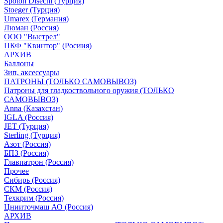
Spoton Disechi (Турция)
Stoeger (Турция)
Umarex (Германия)
Люман (Россия)
ООО "Выстрел"
ПКФ "Квинтор" (Росиия)
АРХИВ
Баллоны
Зип, аксессуары
ПАТРОНЫ (ТОЛЬКО САМОВЫВОЗ)
Патроны для гладкоствольного оружия (ТОЛЬКО
САМОВЫВОЗ)
Anna (Казахстан)
IGLA (Россия)
JET (Турция)
Sterling (Турция)
Азот (Россия)
БПЗ (Россия)
Главпатрон (Россия)
Прочее
Сибирь (Россия)
СКМ (Россия)
Техкрим (Россия)
Цнииточмаш АО (Россия)
АРХИВ