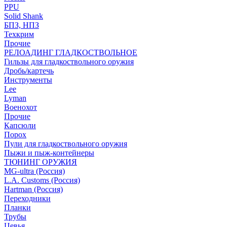
PPU
Solid Shank
БПЗ, НПЗ
Техкрим
Прочие
РЕЛОАДИНГ ГЛАДКОСТВОЛЬНОЕ
Гильзы для гладкоствольного оружия
Дробь/картечь
Инструменты
Lee
Lyman
Военохот
Прочие
Капсюли
Порох
Пули для гладкоствольного оружия
Пыжи и пыж-контейнеры
ТЮНИНГ ОРУЖИЯ
MG-ultra (Россия)
L.A. Customs (Россия)
Hartman (Россия)
Переходники
Планки
Трубы
Цевья