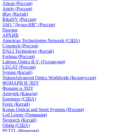
Arkon (Россия)
Artelv (Россия)
iRay (Китай)
RikaNV (Россия)
ЗАО "Дедал-НВ" (Россия)
Прочие
АРХИВ
American Technologies Network (США)
Conotech (Россия)
DALI Technology (Китай)
Fortuna (Россия)
Lahoux Optics B.V. (Голландия)
LEGAT (Россия)
Sytong (Китай)
YukonAdvanced Optics Worldwide (Белоруссия)
ФОНАРИ И ЛЦУ
Фонари и ЛЦУ
Armytek (Канада)
Energizer (США)
Fenix (Китай)
Konus Optical and Sport Systems (Италия)
Led Lenser (Германия)
Nextorch (Китай)
Olight (США)
PETZL (Франция)