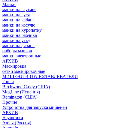
Манки
манки на глухаря
манки на гуся
манки на кабана
манки на косулю
манки на куропатку
манки на рябчика
манки на утку
манки на фазана
наборы манков
манки электронные
АРХИВ
Маскировка
сетки маскировочные
МИШЕНИ И ПУЛЕУЛАВЛЕВАТЕЛИ
Гонги
Birchwood Casey (США)
MegLine (Испания)
Remington (США)
Прочие
Устройства для запуска мишеней
АРХИВ
Наушники
Artlev (Россия)
Awesafe