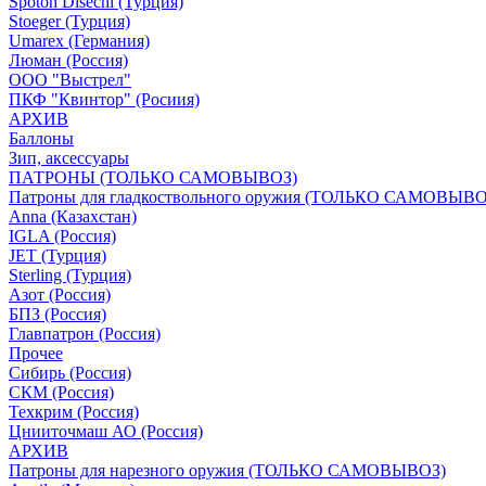
Spoton Disechi (Турция)
Stoeger (Турция)
Umarex (Германия)
Люман (Россия)
ООО "Выстрел"
ПКФ "Квинтор" (Росиия)
АРХИВ
Баллоны
Зип, аксессуары
ПАТРОНЫ (ТОЛЬКО САМОВЫВОЗ)
Патроны для гладкоствольного оружия (ТОЛЬКО САМОВЫВО
Anna (Казахстан)
IGLA (Россия)
JET (Турция)
Sterling (Турция)
Азот (Россия)
БПЗ (Россия)
Главпатрон (Россия)
Прочее
Сибирь (Россия)
СКМ (Россия)
Техкрим (Россия)
Цнииточмаш АО (Россия)
АРХИВ
Патроны для нарезного оружия (ТОЛЬКО САМОВЫВОЗ)