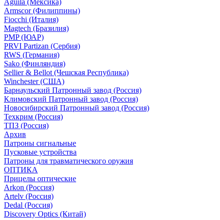
Aguila (Мексика)
Armscor (Филиппины)
Fiocchi (Италия)
Magtech (Бразилия)
PMP (ЮАР)
PRVI Partizan (Сербия)
RWS (Германия)
Sako (Финляндия)
Sellier & Bellot (Чешская Республика)
Winchester (США)
Барнаульский Патронный завод (Россия)
Климовский Патронный завод (Россия)
Новосибирский Патронный завод (Россия)
Техкрим (Россия)
ТПЗ (Россия)
Архив
Патроны сигнальные
Пусковые устройства
Патроны для травматического оружия
ОПТИКА
Прицелы оптические
Arkon (Россия)
Artelv (Россия)
Dedal (Россия)
Discovery Optics (Китай)