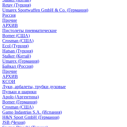
Retay (Турция)
Umarex Sportwaffen GmbH & Co. (Германия)
Россия
Прочие
АРХИВ
Пистолеты пневматические
Borner (США)
Crosman (США)
Ecol (Турция)
Hatsan (Турция)
Stalker (Китай)
Umarex (Германия)
Байкал (Россия)
Прочие
АРХИВ
КСОИ
Луки, арбалеты, трубки духовые
Пульки и шарики
Apolo (Аргентина)
Borner (Германия)
Crosman (США)
Gamo Indastrias S.A. (Испания)
H&N Sport GmbH (Германия)
JSB (Чехия)