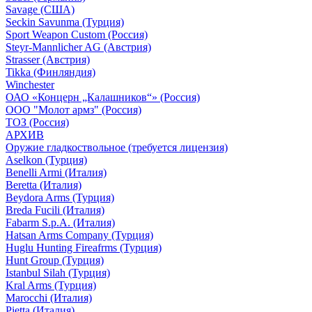
Savage (США)
Seckin Savunma (Турция)
Sport Weapon Custom (Россия)
Steyr-Mannlicher AG (Австрия)
Strasser (Австрия)
Tikka (Финляндия)
Winchester
ОАО «Концерн „Калашников“» (Россия)
ООО "Молот армз" (Россия)
ТОЗ (Россия)
АРХИВ
Оружие гладкоствольное (требуется лицензия)
Aselkon (Турция)
Benelli Armi (Италия)
Beretta (Италия)
Beydora Arms (Турция)
Breda Fucili (Италия)
Fabarm S.p.A. (Италия)
Hatsan Arms Company (Турция)
Huglu Hunting Fireafrms (Турция)
Hunt Group (Турция)
Istanbul Silah (Турция)
Kral Arms (Турция)
Marocchi (Италия)
Pietta (Италия)