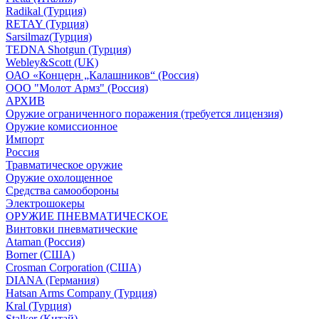
Radikal (Турция)
RETAY (Турция)
Sarsilmaz(Турция)
TEDNA Shotgun (Турция)
Webley&Scott (UK)
ОАО «Концерн „Калашников“ (Россия)
ООО "Молот Армз" (Россия)
АРХИВ
Оружие ограниченного поражения (требуется лицензия)
Оружие комиссионное
Импорт
Россия
Травматическое оружие
Оружие охолощенное
Средства самообороны
Электрошокеры
ОРУЖИЕ ПНЕВМАТИЧЕСКОЕ
Винтовки пневматические
Ataman (Россия)
Borner (США)
Crosman Corporation (США)
DIANA (Германия)
Hatsan Arms Company (Турция)
Kral (Турция)
Stalker (Китай)