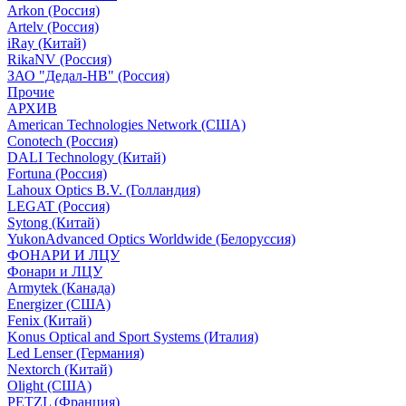
Arkon (Россия)
Artelv (Россия)
iRay (Китай)
RikaNV (Россия)
ЗАО "Дедал-НВ" (Россия)
Прочие
АРХИВ
American Technologies Network (США)
Conotech (Россия)
DALI Technology (Китай)
Fortuna (Россия)
Lahoux Optics B.V. (Голландия)
LEGAT (Россия)
Sytong (Китай)
YukonAdvanced Optics Worldwide (Белоруссия)
ФОНАРИ И ЛЦУ
Фонари и ЛЦУ
Armytek (Канада)
Energizer (США)
Fenix (Китай)
Konus Optical and Sport Systems (Италия)
Led Lenser (Германия)
Nextorch (Китай)
Olight (США)
PETZL (Франция)