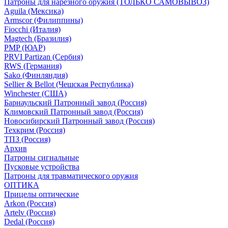
Патроны для нарезного оружия (ТОЛЬКО САМОВЫВОЗ)
Aguila (Мексика)
Armscor (Филиппины)
Fiocchi (Италия)
Magtech (Бразилия)
PMP (ЮАР)
PRVI Partizan (Сербия)
RWS (Германия)
Sako (Финляндия)
Sellier & Bellot (Чешская Республика)
Winchester (США)
Барнаульский Патронный завод (Россия)
Климовский Патронный завод (Россия)
Новосибирский Патронный завод (Россия)
Техкрим (Россия)
ТПЗ (Россия)
Архив
Патроны сигнальные
Пусковые устройства
Патроны для травматического оружия
ОПТИКА
Прицелы оптические
Arkon (Россия)
Artelv (Россия)
Dedal (Россия)