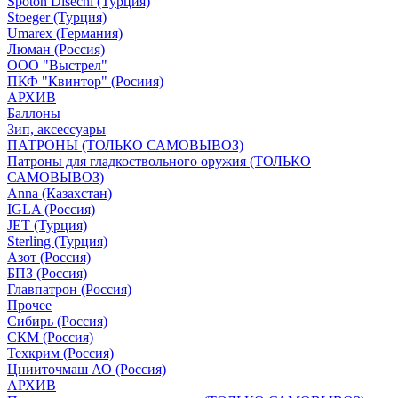
Spoton Disechi (Турция)
Stoeger (Турция)
Umarex (Германия)
Люман (Россия)
ООО "Выстрел"
ПКФ "Квинтор" (Росиия)
АРХИВ
Баллоны
Зип, аксессуары
ПАТРОНЫ (ТОЛЬКО САМОВЫВОЗ)
Патроны для гладкоствольного оружия (ТОЛЬКО
САМОВЫВОЗ)
Anna (Казахстан)
IGLA (Россия)
JET (Турция)
Sterling (Турция)
Азот (Россия)
БПЗ (Россия)
Главпатрон (Россия)
Прочее
Сибирь (Россия)
СКМ (Россия)
Техкрим (Россия)
Цнииточмаш АО (Россия)
АРХИВ