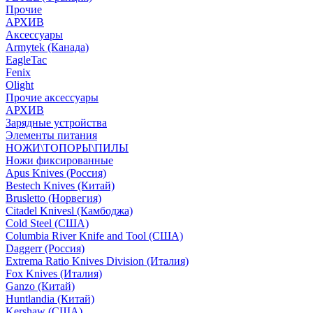
Прочие
АРХИВ
Аксессуары
Armytek (Канада)
EagleTac
Fenix
Olight
Прочие аксессуары
АРХИВ
Зарядные устройства
Элементы питания
НОЖИ\ТОПОРЫ\ПИЛЫ
Ножи фиксированные
Apus Knives (Россия)
Bestech Knives (Китай)
Brusletto (Норвегия)
Citadel Knivesl (Камбоджа)
Cold Steel (США)
Columbia River Knife and Tool (США)
Daggerr (Россия)
Extrema Ratio Knives Division (Италия)
Fox Knives (Италия)
Ganzo (Китай)
Huntlandia (Китай)
Kershaw (США)