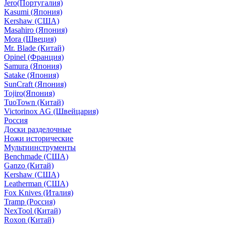
Jero(Португалия)
Kasumi (Япония)
Kershaw (США)
Masahiro (Япония)
Mora (Швеция)
Mr. Blade (Китай)
Opinel (Франция)
Samura (Япония)
Satake (Япония)
SunCraft (Япония)
Tojiro(Япония)
TuoTown (Китай)
Victorinox AG (Швейцария)
Россия
Доски разделочные
Ножи исторические
Мультиинструменты
Benchmade (США)
Ganzo (Китай)
Kershaw (США)
Leatherman (США)
Fox Knives (Италия)
Tramp (Россия)
NexTool (Китай)
Roxon (Китай)