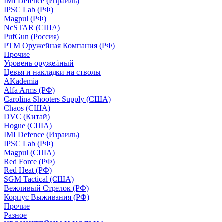
IMI Defence (Израиль)
IPSC Lab (РФ)
Magpul (РФ)
NcSTAR (США)
PufGun (Россия)
РТМ Оружейная Компания (РФ)
Прочие
Уровень оружейный
Цевья и накладки на стволы
AKademia
Alfa Arms (РФ)
Carolina Shooters Supply (США)
Chaos (США)
DVC (Китай)
Hogue (США)
IMI Defence (Израиль)
IPSC Lab (РФ)
Magpul (США)
Red Force (РФ)
Red Heat (РФ)
SGM Tactical (США)
Вежливый Стрелок (РФ)
Корпус Выживания (РФ)
Прочие
Разное