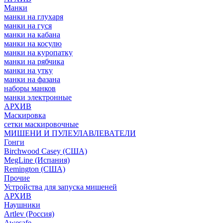
Манки
манки на глухаря
манки на гуся
манки на кабана
манки на косулю
манки на куропатку
манки на рябчика
манки на утку
манки на фазана
наборы манков
манки электронные
АРХИВ
Маскировка
сетки маскировочные
МИШЕНИ И ПУЛЕУЛАВЛЕВАТЕЛИ
Гонги
Birchwood Casey (США)
MegLine (Испания)
Remington (США)
Прочие
Устройства для запуска мишеней
АРХИВ
Наушники
Artlev (Россия)
Awesafe