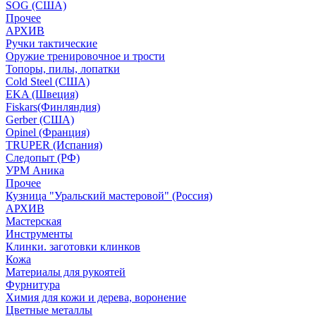
SOG (США)
Прочее
АРХИВ
Ручки тактические
Оружие тренировочное и трости
Топоры, пилы, лопатки
Cold Steel (США)
EKA (Швеция)
Fiskars(Финляндия)
Gerber (США)
Opinel (Франция)
TRUPER (Испания)
Следопыт (РФ)
УРМ Аника
Прочее
Кузница "Уральский мастеровой" (Россия)
АРХИВ
Мастерская
Инструменты
Клинки. заготовки клинков
Кожа
Материалы для рукоятей
Фурнитура
Химия для кожи и дерева, воронение
Цветные металлы