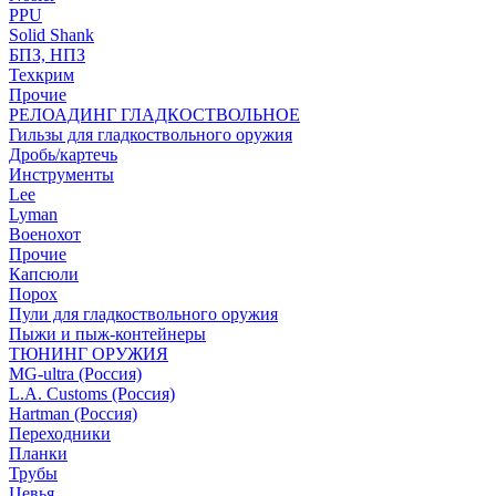
PPU
Solid Shank
БПЗ, НПЗ
Техкрим
Прочие
РЕЛОАДИНГ ГЛАДКОСТВОЛЬНОЕ
Гильзы для гладкоствольного оружия
Дробь/картечь
Инструменты
Lee
Lyman
Военохот
Прочие
Капсюли
Порох
Пули для гладкоствольного оружия
Пыжи и пыж-контейнеры
ТЮНИНГ ОРУЖИЯ
MG-ultra (Россия)
L.A. Customs (Россия)
Hartman (Россия)
Переходники
Планки
Трубы
Цевья