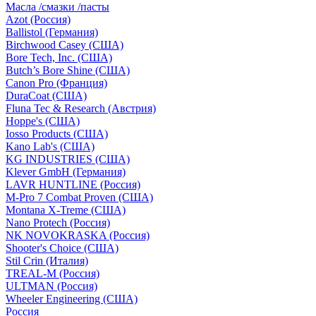
Масла /смазки /пасты
Azot (Россия)
Ballistol (Германия)
Birchwood Casey (США)
Bore Tech, Inc. (США)
Butch’s Bore Shine (СШA)
Canon Pro (Франция)
DuraCoat (США)
Fluna Tec & Research (Австрия)
Hoppe's (США)
Iosso Products (США)
Kano Lab's (США)
KG INDUSTRIES (США)
Klever GmbH (Германия)
LAVR HUNTLINE (Россия)
M-Pro 7 Combat Proven (СШA)
Montana X-Treme (США)
Nano Protech (Россия)
NK NOVOKRASKA (Россия)
Shooter's Choice (СШA)
Stil Crin (Италия)
TREAL-M (Россия)
ULTMAN (Россия)
Wheeler Engineering (СШA)
Россия