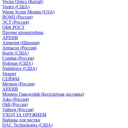
Vector Optics (Китай)
Vortex (США)
Warne Scope Mounts (USA)
ВОМЗ (Россия)
ЭСТ (Россия)
ОБК РОСТ
Прочие кронштейны
АРХИВ
Aimpoint (Швеция)
Armacon (Россия)
Burris (США)
Combat (Россия)
Holosun (США)
Nightforce (США)
Strasser
СЕЙФЫ
Меткон (Россия)
АРХИВ
Montero Грандсейф (Бесплатная доставка)
Aiko (Россия)
Oldi (Россия)
Valberg (Россия)
УХОД ЗА ОРУЖИЕМ
Наборы для чистки
DAC Technologies (США)