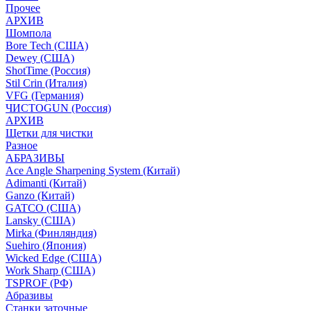
Прочее
АРХИВ
Шомпола
Bore Tech (США)
Dewey (США)
ShotTime (Россия)
Stil Crin (Италия)
VFG (Германия)
ЧИСТОGUN (Россия)
АРХИВ
Щетки для чистки
Разное
АБРАЗИВЫ
Ace Angle Sharpening System (Китай)
Adimanti (Китай)
Ganzo (Китай)
GATCO (США)
Lansky (США)
Mirka (Финляндия)
Suehiro (Япония)
Wicked Edge (США)
Work Sharp (США)
TSPROF (РФ)
Абразивы
Станки заточные