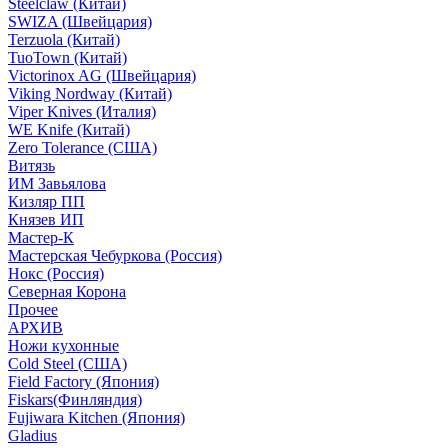
Steelclaw (Китай)
SWIZA (Швейцария)
Terzuola (Китай)
TuoTown (Китай)
Victorinox AG (Швейцария)
Viking Nordway (Китай)
Viper Knives (Италия)
WE Knife (Китай)
Zero Tolerance (США)
Витязь
ИМ Завьялова
Кизляр ПП
Князев ИП
Мастер-К
Мастерская Чебуркова (Россия)
Нокс (Россия)
Северная Корона
Прочее
АРХИВ
Ножи кухонные
Cold Steel (США)
Field Factory (Япония)
Fiskars(Финляндия)
Fujiwara Kitchen (Япония)
Gladius