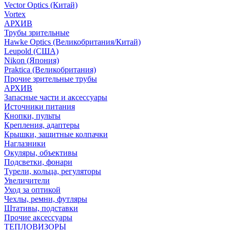
Vector Optics (Китай)
Vortex
АРХИВ
Трубы зрительные
Hawke Optics (Великобритания/Китай)
Leupold (США)
Nikon (Япония)
Praktica (Великобритания)
Прочие зрительные трубы
АРХИВ
Запасные части и аксессуары
Источники питания
Кнопки, пульты
Крепления, адаптеры
Крышки, защитные колпачки
Наглазники
Окуляры, объективы
Подсветки, фонари
Турели, кольца, регуляторы
Увеличители
Уход за оптикой
Чехлы, ремни, футляры
Штативы, подставки
Прочие аксессуары
ТЕПЛОВИЗОРЫ