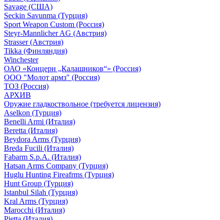
Savage (США)
Seckin Savunma (Турция)
Sport Weapon Custom (Россия)
Steyr-Mannlicher AG (Австрия)
Strasser (Австрия)
Tikka (Финляндия)
Winchester
ОАО «Концерн „Калашников“» (Россия)
ООО "Молот армз" (Россия)
ТОЗ (Россия)
АРХИВ
Оружие гладкоствольное (требуется лицензия)
Aselkon (Турция)
Benelli Armi (Италия)
Beretta (Италия)
Beydora Arms (Турция)
Breda Fucili (Италия)
Fabarm S.p.A. (Италия)
Hatsan Arms Company (Турция)
Huglu Hunting Fireafrms (Турция)
Hunt Group (Турция)
Istanbul Silah (Турция)
Kral Arms (Турция)
Marocchi (Италия)
Pietta (Италия)