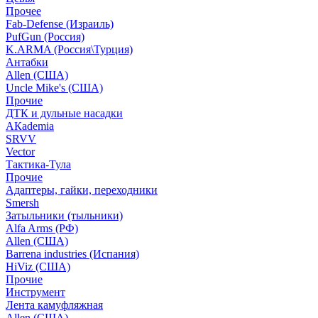
Прочее
Fab-Defense (Израиль)
PufGun (Россия)
K.ARMA (Россия\Турция)
Антабки
Allen (США)
Uncle Mike's (США)
Прочие
ДТК и дульные насадки
АКademia
SRVV
Vector
Тактика-Тула
Прочие
Адаптеры, гайки, переходники
Smersh
Затыльники (тыльники)
Alfa Arms (РФ)
Allen (США)
Barrena industries (Испания)
HiViz (США)
Прочие
Инструмент
Лента камуфляжная
Allen (США)