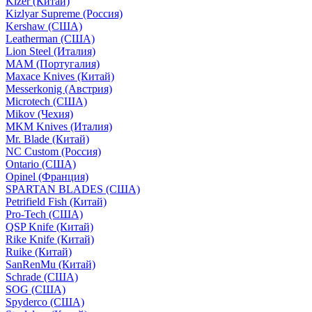
Kizer (Китай)
Kizlyar Supreme (Россия)
Kershaw (США)
Leatherman (США)
Lion Steel (Италия)
MAM (Португалия)
Maxace Knives (Китай)
Messerkonig (Австрия)
Microtech (США)
Mikov (Чехия)
MKM Knives (Италия)
Mr. Blade (Китай)
NC Custom (Россия)
Ontario (США)
Opinel (Франция)
SPARTAN BLADES (США)
Petrifield Fish (Китай)
Pro-Tech (США)
QSP Knife (Китай)
Rike Knife (Китай)
Ruike (Китай)
SanRenMu (Китай)
Schrade (США)
SOG (США)
Spyderco (США)