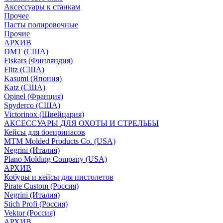
Аксессуары к станкам
Прочее
Пасты полировочные
Прочие
АРХИВ
DMT (США)
Fiskars (Финляндия)
Flitz (США)
Kasumi (Япония)
Katz (США)
Opinel (Франция)
Spyderco (США)
Victorinox (Швейцария)
АКСЕССУАРЫ ДЛЯ ОХОТЫ И СТРЕЛЬБЫ
Кейсы для боеприпасов
MTM Molded Products Co. (USA)
Negrini (Италия)
Plano Molding Company (USA)
АРХИВ
Кобуры и кейсы для пистолетов
Pirate Custom (Россия)
Negrini (Италия)
Stich Profi (Россия)
Vektor (Россия)
АРХИВ