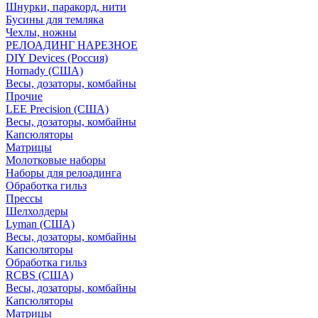
Шнурки, паракорд, нити
Бусины для темляка
Чехлы, ножны
РЕЛОАДИНГ НАРЕЗНОЕ
DIY Devices (Россия)
Hornady (США)
Весы, дозаторы, комбайны
Прочие
LEE Precision (США)
Весы, дозаторы, комбайны
Капсюляторы
Матрицы
Молотковые наборы
Наборы для релоадинга
Обработка гильз
Преcсы
Шелхолдеры
Lyman (США)
Весы, дозаторы, комбайны
Капсюляторы
Обработка гильз
RCBS (США)
Весы, дозаторы, комбайны
Капсюляторы
Матрицы