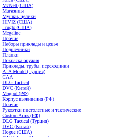
McNett (США)
Магазины
Мушки, целики
HIVIZ (США)
Truglo (США)
Megaline
Прочие
Наборы приклады и цевья
Подщечники
Планки
Покраска оружия
Приклады, трубы, переходники
ATA Mould (Турция)
CAA
DLG Tactical
DVC (Китай)
Magpul (РФ)
Корпус выживания (РФ)
Прочие
Рукоятки пистолетные и тактические
Custom Arms (РФ)
DLG Tactical (Турция)
DVC (Китай)
Hogue (США)