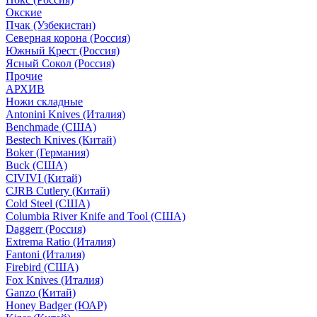
Окские
Пчак (Узбекистан)
Северная корона (Россия)
Южный Крест (Россия)
Ясный Сокол (Россия)
Прочие
АРХИВ
Ножи складные
Antonini Knives (Италия)
Benchmade (США)
Bestech Knives (Китай)
Boker (Германия)
Buck (США)
CIVIVI (Китай)
CJRB Cutlery (Китай)
Cold Steel (США)
Columbia River Knife and Tool (США)
Daggerr (Россия)
Extrema Ratio (Италия)
Fantoni (Италия)
Firebird (США)
Fox Knives (Италия)
Ganzo (Китай)
Honey Badger (ЮАР)