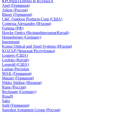
КРОНШТЕЙНЫ И КОЛЬЦА
Apel (Германия)
Arkon (Россия)
Blaser (Германия)
C&C Outdoor Products,Corp (США)
Contessa Alessandro (Италия)
Fortuna (РФ)
Hawke Optics (Великобритания/Китай)
Henneberger (Germany)
Innomount
Konus Optical and Sport Systems (Италия)
KOZAP (Чешская Республика)
Leapers (США)
Leofoto (Китай)
Leupold (США)
Luman Precision
MAK (Германия)
Mauser (Германия)
Nikko Stirling (Япония)
Rang (Россия)
Recknage (Germany)
RusaN
Sako
Suhl (Германия)
Sureshot Armament Group (Россия)