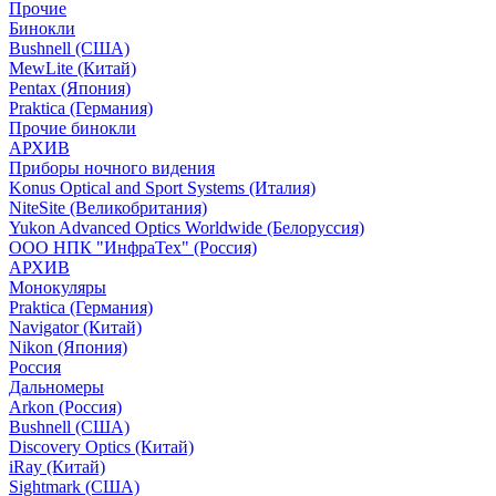
Прочие
Бинокли
Bushnell (США)
MewLite (Китай)
Pentax (Япония)
Praktica (Германия)
Прочие бинокли
АРХИВ
Приборы ночного видения
Konus Optical and Sport Systems (Италия)
NiteSite (Великобритания)
Yukon Advanced Optics Worldwide (Белоруссия)
ООО НПК "ИнфраТех" (Россия)
АРХИВ
Монокуляры
Praktica (Германия)
Navigator (Китай)
Nikon (Япония)
Россия
Дальномеры
Arkon (Россия)
Bushnell (США)
Discovery Optics (Китай)
iRay (Китай)
Sightmark (США)