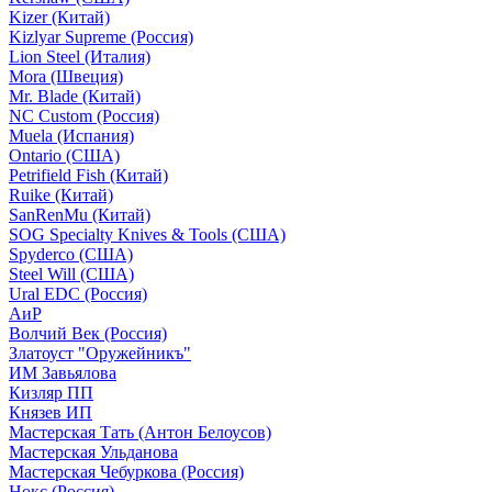
Kizer (Китай)
Kizlyar Supreme (Россия)
Lion Steel (Италия)
Mora (Швеция)
Mr. Blade (Китай)
NC Custom (Россия)
Muela (Испания)
Ontario (США)
Petrifield Fish (Китай)
Ruike (Китай)
SanRenMu (Китай)
SOG Specialty Knives & Tools (США)
Spyderco (США)
Steel Will (США)
Ural EDC (Россия)
АиР
Волчий Век (Россия)
Златоуст "Оружейникъ"
ИМ Завьялова
Кизляр ПП
Князев ИП
Мастерская Тать (Антон Белоусов)
Мастерская Ульданова
Мастерская Чебуркова (Россия)
Нокс (Россия)