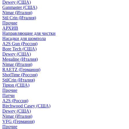
Dewey (США)
Ganmaster (США)
Nimar (Италия)
Stil Crin (Италия)
Прочие
АРХИВ
Направляющие для чистки
Насадки для шомпола
A2S Gun (Россия)
Bore Tech (США)
Dewey (США)
Megaline (Италия)
Nimar (Италия)
RAETZ (Германия)
ShotTime (Россия)
StilCrin (Италия)
Tipton (США)
Прочие
Патчи
A2S (Россия)
Birchwood Casey (США)
Dewey (США)
Nimar (Италия)
VFG (Германия)
Прочие