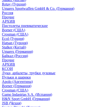
Retay (Турция)
Umarex Sportwaffen GmbH & Co. (Германия)
Россия
Прочие
АРХИВ
Пистолеты пневматические
Borner (США)
Crosman (США)
Ecol (Турция)
Hatsan (Турция)
Stalker (Китай)
Umarex (Германия)
Байкал (Россия)
Прочие
АРХИВ
КСОИ
Луки, арбалеты, трубки духовые
Пульки и шарики
Apolo (Аргентина)
Borner (Германия)
Crosman (США)
Gamo Indastrias S.A. (Испания)
H&N Sport GmbH (Германия)
JSB (Чехия)