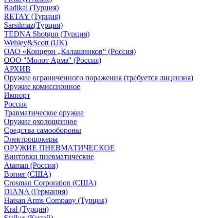
Radikal (Турция)
RETAY (Турция)
Sarsilmaz(Турция)
TEDNA Shotgun (Турция)
Webley&Scott (UK)
ОАО «Концерн „Калашников“ (Россия)
ООО "Молот Армз" (Россия)
АРХИВ
Оружие ограниченного поражения (требуется лицензия)
Оружие комиссионное
Импорт
Россия
Травматическое оружие
Оружие охолощенное
Средства самообороны
Электрошокеры
ОРУЖИЕ ПНЕВМАТИЧЕСКОЕ
Винтовки пневматические
Ataman (Россия)
Borner (США)
Crosman Corporation (США)
DIANA (Германия)
Hatsan Arms Company (Турция)
Kral (Турция)
Stalker (Китай)