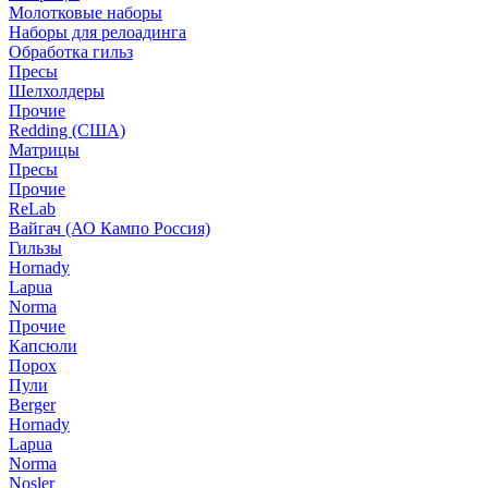
Молотковые наборы
Наборы для релоадинга
Обработка гильз
Пресы
Шелхолдеры
Прочие
Redding (США)
Матрицы
Пресы
Прочие
ReLab
Вайгач (АО Кампо Россия)
Гильзы
Hornady
Lapua
Norma
Прочие
Капсюли
Порох
Пули
Berger
Hornady
Lapua
Norma
Nosler