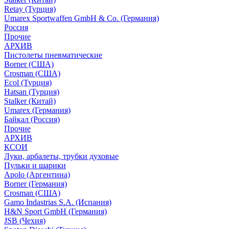
Retay (Турция)
Umarex Sportwaffen GmbH & Co. (Германия)
Россия
Прочие
АРХИВ
Пистолеты пневматические
Borner (США)
Crosman (США)
Ecol (Турция)
Hatsan (Турция)
Stalker (Китай)
Umarex (Германия)
Байкал (Россия)
Прочие
АРХИВ
КСОИ
Луки, арбалеты, трубки духовые
Пульки и шарики
Apolo (Аргентина)
Borner (Германия)
Crosman (США)
Gamo Indastrias S.A. (Испания)
H&N Sport GmbH (Германия)
JSB (Чехия)