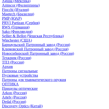
Aguila (Мексика)
Armscor (Филиппины)
Fiocchi (Италия)
Magtech (Бразилия)
PMP (ЮАР)
PRVI Partizan (Сербия)
RWS (Германия)
Sako (Финляндия)
Sellier & Bellot (Чешская Республика)
Winchester (США)
Барнаульский Патронный завод (Россия)
Климовский Патронный завод (Россия)
Новосибирский Патронный завод (Россия)
Техкрим (Россия)
ТПЗ (Россия)
Архив
Патроны сигнальные
Пусковые устройства
Патроны для травматического оружия
ОПТИКА
Прицелы оптические
Arkon (Россия)
Artelv (Россия)
Dedal (Россия)
Discovery Optics (Китай)