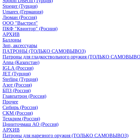
Spoton Disechi (Турция)
Stoeger (Турция)
Umarex (Германия)
Люман (Россия)
ООО "Выстрел"
ПКФ "Квинтор" (Росиия)
АРХИВ
Баллоны
Зип, аксессуары
ПАТРОНЫ (ТОЛЬКО САМОВЫВОЗ)
Патроны для гладкоствольного оружия (ТОЛЬКО САМОВЫВО
Anna (Казахстан)
IGLA (Россия)
JET (Турция)
Sterling (Турция)
Азот (Россия)
БПЗ (Россия)
Главпатрон (Россия)
Прочее
Сибирь (Россия)
СКМ (Россия)
Техкрим (Россия)
Цнииточмаш АО (Россия)
АРХИВ
Патроны для нарезного оружия (ТОЛЬКО САМОВЫВОЗ)