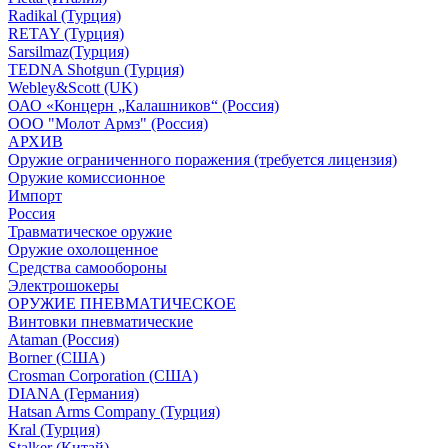
Radikal (Турция)
RETAY (Турция)
Sarsilmaz(Турция)
TEDNA Shotgun (Турция)
Webley&Scott (UK)
ОАО «Концерн „Калашников“ (Россия)
ООО "Молот Армз" (Россия)
АРХИВ
Оружие ограниченного поражения (требуется лицензия)
Оружие комиссионное
Импорт
Россия
Травматическое оружие
Оружие охолощенное
Средства самообороны
Электрошокеры
ОРУЖИЕ ПНЕВМАТИЧЕСКОЕ
Винтовки пневматические
Ataman (Россия)
Borner (США)
Crosman Corporation (США)
DIANA (Германия)
Hatsan Arms Company (Турция)
Kral (Турция)
Stalker (Китай)