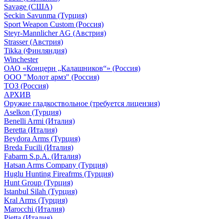
Savage (США)
Seckin Savunma (Турция)
Sport Weapon Custom (Россия)
Steyr-Mannlicher AG (Австрия)
Strasser (Австрия)
Tikka (Финляндия)
Winchester
ОАО «Концерн „Калашников“» (Россия)
ООО "Молот армз" (Россия)
ТОЗ (Россия)
АРХИВ
Оружие гладкоствольное (требуется лицензия)
Aselkon (Турция)
Benelli Armi (Италия)
Beretta (Италия)
Beydora Arms (Турция)
Breda Fucili (Италия)
Fabarm S.p.A. (Италия)
Hatsan Arms Company (Турция)
Huglu Hunting Fireafrms (Турция)
Hunt Group (Турция)
Istanbul Silah (Турция)
Kral Arms (Турция)
Marocchi (Италия)
Pietta (Италия)