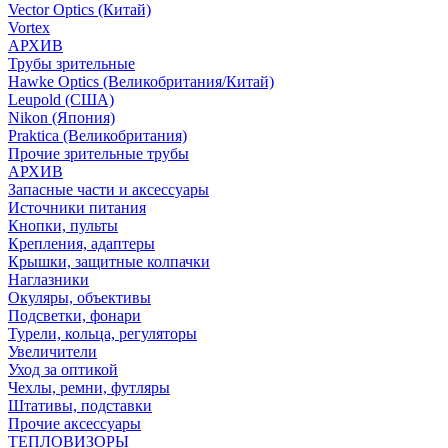
Vector Optics (Китай)
Vortex
АРХИВ
Трубы зрительные
Hawke Optics (Великобритания/Китай)
Leupold (США)
Nikon (Япония)
Praktica (Великобритания)
Прочие зрительные трубы
АРХИВ
Запасные части и аксессуары
Источники питания
Кнопки, пульты
Крепления, адаптеры
Крышки, защитные колпачки
Наглазники
Окуляры, объективы
Подсветки, фонари
Турели, кольца, регуляторы
Увеличители
Уход за оптикой
Чехлы, ремни, футляры
Штативы, подставки
Прочие аксессуары
ТЕПЛОВИЗОРЫ