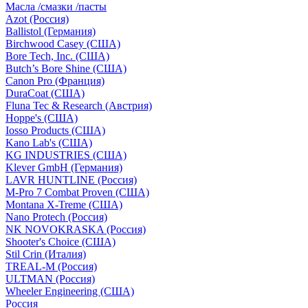
Масла /смазки /пасты
Azot (Россия)
Ballistol (Германия)
Birchwood Casey (США)
Bore Tech, Inc. (США)
Butch’s Bore Shine (СШA)
Canon Pro (Франция)
DuraCoat (США)
Fluna Tec & Research (Австрия)
Hoppe's (США)
Iosso Products (США)
Kano Lab's (США)
KG INDUSTRIES (США)
Klever GmbH (Германия)
LAVR HUNTLINE (Россия)
M-Pro 7 Combat Proven (СШA)
Montana X-Treme (США)
Nano Protech (Россия)
NK NOVOKRASKA (Россия)
Shooter's Choice (СШA)
Stil Crin (Италия)
TREAL-M (Россия)
ULTMAN (Россия)
Wheeler Engineering (СШA)
Россия