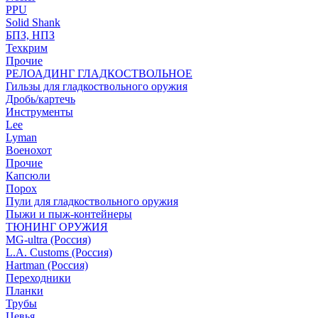
PPU
Solid Shank
БПЗ, НПЗ
Техкрим
Прочие
РЕЛОАДИНГ ГЛАДКОСТВОЛЬНОЕ
Гильзы для гладкоствольного оружия
Дробь/картечь
Инструменты
Lee
Lyman
Военохот
Прочие
Капсюли
Порох
Пули для гладкоствольного оружия
Пыжи и пыж-контейнеры
ТЮНИНГ ОРУЖИЯ
MG-ultra (Россия)
L.A. Customs (Россия)
Hartman (Россия)
Переходники
Планки
Трубы
Цевья