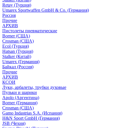
Retay (Турция)
Umarex Sportwaffen GmbH & Co. (Германия)
Россия
Прочие
АРХИВ
Пистолеты пневматические
Borner (США)
Crosman (США)
Ecol (Турция)
Hatsan (Турция)
Stalker (Китай)
Umarex (Германия)
Байкал (Россия)
Прочие
АРХИВ
КСОИ
Луки, арбалеты, трубки духовые
Пульки и шарики
Apolo (Аргентина)
Borner (Германия)
Crosman (США)
Gamo Indastrias S.A. (Испания)
H&N Sport GmbH (Германия)
JSB (Чехия)