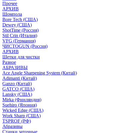
Прочее
АРХИВ
Шомпола
Bore Tech (США)
Dewey (США)
ShotTime (Россия)
Stil Crin (Италия)
VFG (Германия)
ЧИСТОGUN (Россия)
АРХИВ
Щетки для чистки
Разное
АБРАЗИВЫ
Ace Angle Sharpening System (Китай)
Adimanti (Китай)
Ganzo (Китай)
GATCO (США)
Lansky (США)
Mirka (Финляндия)
Suehiro (Япония)
Wicked Edge (США)
Work Sharp (США)
TSPROF (РФ)
Абразивы
Станки заточные