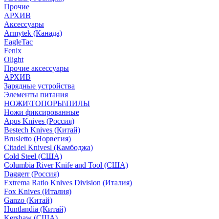
Прочие
АРХИВ
Аксессуары
Armytek (Канада)
EagleTac
Fenix
Olight
Прочие аксессуары
АРХИВ
Зарядные устройства
Элементы питания
НОЖИ\ТОПОРЫ\ПИЛЫ
Ножи фиксированные
Apus Knives (Россия)
Bestech Knives (Китай)
Brusletto (Норвегия)
Citadel Knivesl (Камбоджа)
Cold Steel (США)
Columbia River Knife and Tool (США)
Daggerr (Россия)
Extrema Ratio Knives Division (Италия)
Fox Knives (Италия)
Ganzo (Китай)
Huntlandia (Китай)
Kershaw (США)