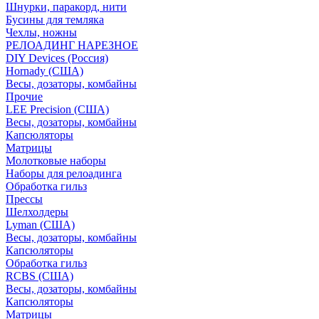
Шнурки, паракорд, нити
Бусины для темляка
Чехлы, ножны
РЕЛОАДИНГ НАРЕЗНОЕ
DIY Devices (Россия)
Hornady (США)
Весы, дозаторы, комбайны
Прочие
LEE Precision (США)
Весы, дозаторы, комбайны
Капсюляторы
Матрицы
Молотковые наборы
Наборы для релоадинга
Обработка гильз
Преcсы
Шелхолдеры
Lyman (США)
Весы, дозаторы, комбайны
Капсюляторы
Обработка гильз
RCBS (США)
Весы, дозаторы, комбайны
Капсюляторы
Матрицы