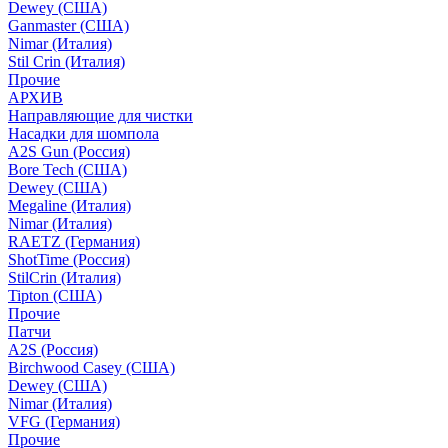
Dewey (США)
Ganmaster (США)
Nimar (Италия)
Stil Crin (Италия)
Прочие
АРХИВ
Направляющие для чистки
Насадки для шомпола
A2S Gun (Россия)
Bore Tech (США)
Dewey (США)
Megaline (Италия)
Nimar (Италия)
RAETZ (Германия)
ShotTime (Россия)
StilCrin (Италия)
Tipton (США)
Прочие
Патчи
A2S (Россия)
Birchwood Casey (США)
Dewey (США)
Nimar (Италия)
VFG (Германия)
Прочие