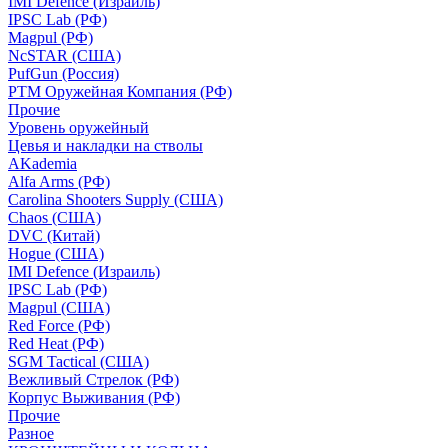
IMI Defence (Израиль)
IPSC Lab (РФ)
Magpul (РФ)
NcSTAR (США)
PufGun (Россия)
РТМ Оружейная Компания (РФ)
Прочие
Уровень оружейный
Цевья и накладки на стволы
AKademia
Alfa Arms (РФ)
Carolina Shooters Supply (США)
Chaos (США)
DVC (Китай)
Hogue (США)
IMI Defence (Израиль)
IPSC Lab (РФ)
Magpul (США)
Red Force (РФ)
Red Heat (РФ)
SGM Tactical (США)
Вежливый Стрелок (РФ)
Корпус Выживания (РФ)
Прочие
Разное