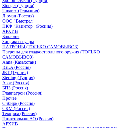
Spoton Disechi (Турция)
Stoeger (Турция)
Umarex (Германия)
Люман (Россия)
ООО "Выстрел"
ПКФ "Квинтор" (Росиия)
АРХИВ
Баллоны
Зип, аксессуары
ПАТРОНЫ (ТОЛЬКО САМОВЫВОЗ)
Патроны для гладкоствольного оружия (ТОЛЬКО
САМОВЫВОЗ)
Anna (Казахстан)
IGLA (Россия)
JET (Турция)
Sterling (Турция)
Азот (Россия)
БПЗ (Россия)
Главпатрон (Россия)
Прочее
Сибирь (Россия)
СКМ (Россия)
Техкрим (Россия)
Цнииточмаш АО (Россия)
АРХИВ