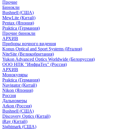
Прочие
Бинокли
Bushnell (США)
MewLite (Китай)
Pentax (Япония)
Praktica (Германия)
Прочие бинокли
АРХИВ
Приборы ночного видения
Konus Optical and Sport Systems (Италия)
NiteSite (Великобритания)
Yukon Advanced Optics Worldwide (Белоруссия)
ООО НПК "ИнфраТех" (Россия)
АРХИВ
Монокуляры
Praktica (Германия)
Navigator (Китай)
Nikon (Япония)
Россия
Дальномеры
Arkon (Россия)
Bushnell (США)
Discovery Optics (Китай)
iRay (Китай)
Sightmark (США)