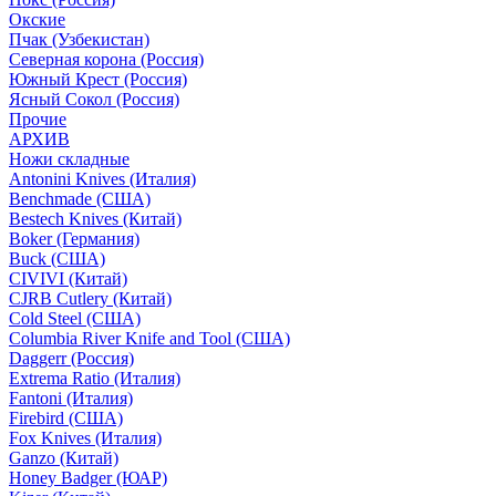
Окские
Пчак (Узбекистан)
Северная корона (Россия)
Южный Крест (Россия)
Ясный Сокол (Россия)
Прочие
АРХИВ
Ножи складные
Antonini Knives (Италия)
Benchmade (США)
Bestech Knives (Китай)
Boker (Германия)
Buck (США)
CIVIVI (Китай)
CJRB Cutlery (Китай)
Cold Steel (США)
Columbia River Knife and Tool (США)
Daggerr (Россия)
Extrema Ratio (Италия)
Fantoni (Италия)
Firebird (США)
Fox Knives (Италия)
Ganzo (Китай)
Honey Badger (ЮАР)