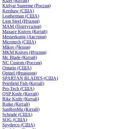
Kizer (Китай)
Kizlyar Supreme (Россия)
Kershaw (США)
Leatherman (США)
Lion Steel (Италия)
MAM (Португалия)
Maxace Knives (Китай)
Messerkonig (Австрия)
Microtech (США)
Mikov (Чехия)
MKM Knives (Италия)
Mr. Blade (Китай)
NC Custom (Россия)
Ontario (США)
Opinel (Франция)
SPARTAN BLADES (США)
Petrifield Fish (Китай)
Pro-Tech (США)
QSP Knife (Китай)
Rike Knife (Китай)
Ruike (Китай)
SanRenMu (Китай)
Schrade (США)
SOG (США)
Spyderco (США)