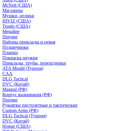
McNett (США)
Магазины
Мушки, целики
HIVIZ (США)
Truglo (США)
Megaline
Прочие
Наборы приклады и цевья
Подщечники
Планки
Покраска оружия
Приклады, трубы, переходники
ATA Mould (Турция)
CAA
DLG Tactical
DVC (Китай)
Magpul (РФ)
Корпус выживания (РФ)
Прочие
Рукоятки пистолетные и тактические
Custom Arms (РФ)
DLG Tactical (Турция)
DVC (Китай)
Hogue (США)