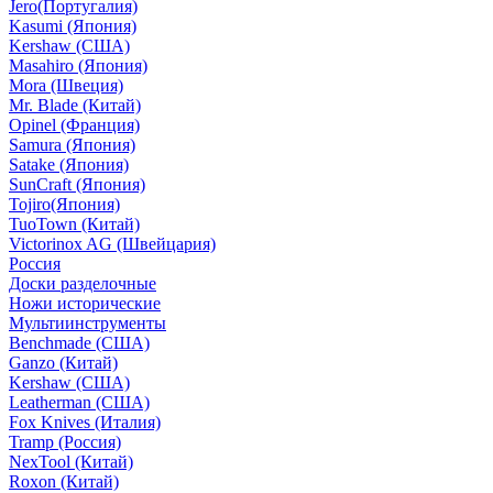
Jero(Португалия)
Kasumi (Япония)
Kershaw (США)
Masahiro (Япония)
Mora (Швеция)
Mr. Blade (Китай)
Opinel (Франция)
Samura (Япония)
Satake (Япония)
SunCraft (Япония)
Tojiro(Япония)
TuoTown (Китай)
Victorinox AG (Швейцария)
Россия
Доски разделочные
Ножи исторические
Мультиинструменты
Benchmade (США)
Ganzo (Китай)
Kershaw (США)
Leatherman (США)
Fox Knives (Италия)
Tramp (Россия)
NexTool (Китай)
Roxon (Китай)