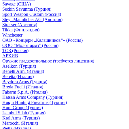
Savage (США)
Seckin Savunma (Турция)
Sport Weapon Custom (Россия)
Steyr-Mannlicher AG (Австрия)
Strasser (Австрия)
Tikka (Финляндия)
Winchester
ОАО «Концерн „Калашников“» (Россия)
ООО "Молот армз" (Россия)
ТОЗ (Россия)
АРХИВ
Оружие гладкоствольное (требуется лицензия)
Aselkon (Турция)
Benelli Armi (Италия)
Beretta (Италия)
Beydora Arms (Турция)
Breda Fucili (Италия)
Fabarm S.p.A. (Италия)
Hatsan Arms Company (Турция)
Huglu Hunting Fireafrms (Турция)
Hunt Group (Турция)
Istanbul Silah (Турция)
Kral Arms (Турция)
Marocchi (Италия)
Pietta (Италия)