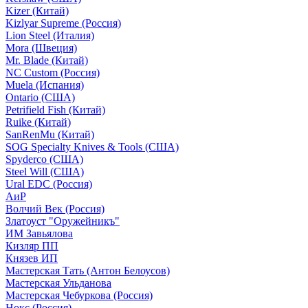
Kizer (Китай)
Kizlyar Supreme (Россия)
Lion Steel (Италия)
Mora (Швеция)
Mr. Blade (Китай)
NC Custom (Россия)
Muela (Испания)
Ontario (США)
Petrifield Fish (Китай)
Ruike (Китай)
SanRenMu (Китай)
SOG Specialty Knives & Tools (США)
Spyderco (США)
Steel Will (США)
Ural EDC (Россия)
АиР
Волчий Век (Россия)
Златоуст "Оружейникъ"
ИМ Завьялова
Кизляр ПП
Князев ИП
Мастерская Тать (Антон Белоусов)
Мастерская Ульданова
Мастерская Чебуркова (Россия)
Нокс (Россия)