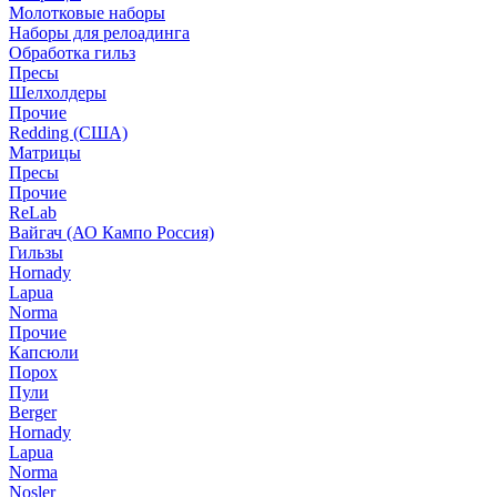
Молотковые наборы
Наборы для релоадинга
Обработка гильз
Пресы
Шелхолдеры
Прочие
Redding (США)
Матрицы
Пресы
Прочие
ReLab
Вайгач (АО Кампо Россия)
Гильзы
Hornady
Lapua
Norma
Прочие
Капсюли
Порох
Пули
Berger
Hornady
Lapua
Norma
Nosler