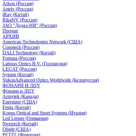
Arkon (Россия)
Artelv (Россия)
iRay (Китай)
RikaNV (Россия)
ЗАО "Дедал-НВ" (Россия)
Прочие
АРХИВ
American Technologies Network (США)
Conotech (Россия)
DALI Technology (Китай)
Fortuna (Россия)
Lahoux Optics B.V. (Голландия)
LEGAT (Россия)
Sytong (Китай)
YukonAdvanced Optics Worldwide (Белоруссия)
ФОНАРИ И ЛЦУ
Фонари и ЛЦУ
Armytek (Канада)
Energizer (США)
Fenix (Китай)
Konus Optical and Sport Systems (Италия)
Led Lenser (Германия)
Nextorch (Китай)
Olight (США)
PETZL (Франция)