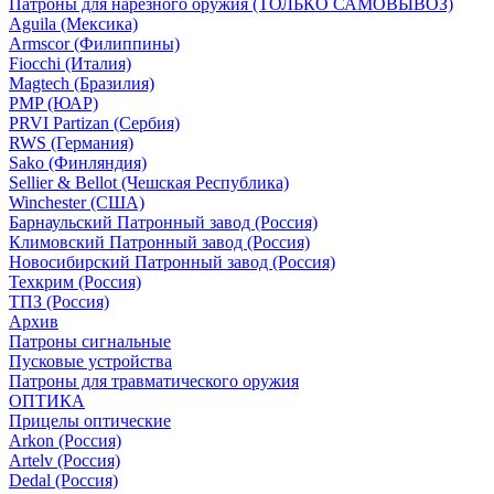
Патроны для нарезного оружия (ТОЛЬКО САМОВЫВОЗ)
Aguila (Мексика)
Armscor (Филиппины)
Fiocchi (Италия)
Magtech (Бразилия)
PMP (ЮАР)
PRVI Partizan (Сербия)
RWS (Германия)
Sako (Финляндия)
Sellier & Bellot (Чешская Республика)
Winchester (США)
Барнаульский Патронный завод (Россия)
Климовский Патронный завод (Россия)
Новосибирский Патронный завод (Россия)
Техкрим (Россия)
ТПЗ (Россия)
Архив
Патроны сигнальные
Пусковые устройства
Патроны для травматического оружия
ОПТИКА
Прицелы оптические
Arkon (Россия)
Artelv (Россия)
Dedal (Россия)