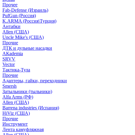
Прочее
Fab-Defense (Израиль)
PufGun (Россия)
K.ARMA (Россия\Турция)
Антабки
Allen (США)
Uncle Mike's (США)
Прочие
ДТК и дульные насадки
АКademia
SRVV
Vector
Тактика-Тула
Прочие
Адаптеры, гайки, переходники
Smersh
Затыльники (тыльники)
Alfa Arms (РФ)
Allen (США)
Barrena industries (Испания)
HiViz (США)
Прочие
Инструмент
Лента камуфляжная
Allen (США)