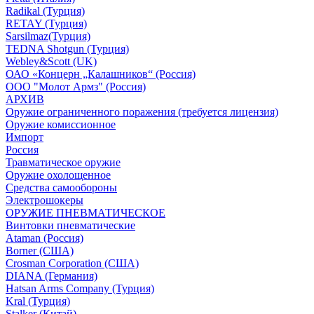
Radikal (Турция)
RETAY (Турция)
Sarsilmaz(Турция)
TEDNA Shotgun (Турция)
Webley&Scott (UK)
ОАО «Концерн „Калашников“ (Россия)
ООО "Молот Армз" (Россия)
АРХИВ
Оружие ограниченного поражения (требуется лицензия)
Оружие комиссионное
Импорт
Россия
Травматическое оружие
Оружие охолощенное
Средства самообороны
Электрошокеры
ОРУЖИЕ ПНЕВМАТИЧЕСКОЕ
Винтовки пневматические
Ataman (Россия)
Borner (США)
Crosman Corporation (США)
DIANA (Германия)
Hatsan Arms Company (Турция)
Kral (Турция)
Stalker (Китай)