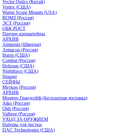
Vector Optics (Китай)
Vortex (США)
Warne Scope Mounts (USA)
ВОМЗ (Россия)
ЭСТ (Россия)
ОБК РОСТ
Прочие кронштейны
АРХИВ
Aimpoint (Швеция)
Armacon (Россия)
Burris (США)
Combat (Россия)
Holosun (США)
Nightforce (США)
Strasser
СЕЙФЫ
Меткон (Россия)
АРХИВ
Montero Грандсейф (Бесплатная доставка)
Aiko (Россия)
Oldi (Россия)
Valberg (Россия)
УХОД ЗА ОРУЖИЕМ
Наборы для чистки
DAC Technologies (США)