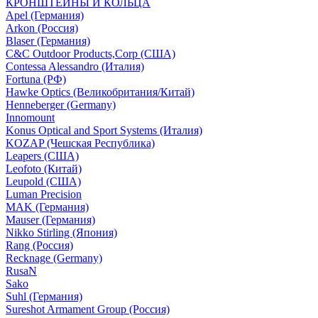
КРОНШТЕЙНЫ И КОЛЬЦА
Apel (Германия)
Arkon (Россия)
Blaser (Германия)
C&C Outdoor Products,Corp (США)
Contessa Alessandro (Италия)
Fortuna (РФ)
Hawke Optics (Великобритания/Китай)
Henneberger (Germany)
Innomount
Konus Optical and Sport Systems (Италия)
KOZAP (Чешская Республика)
Leapers (США)
Leofoto (Китай)
Leupold (США)
Luman Precision
MAK (Германия)
Mauser (Германия)
Nikko Stirling (Япония)
Rang (Россия)
Recknage (Germany)
RusaN
Sako
Suhl (Германия)
Sureshot Armament Group (Россия)