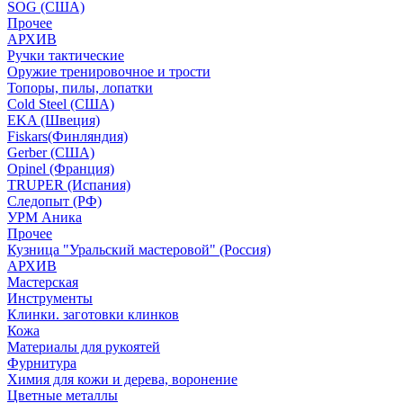
SOG (США)
Прочее
АРХИВ
Ручки тактические
Оружие тренировочное и трости
Топоры, пилы, лопатки
Cold Steel (США)
EKA (Швеция)
Fiskars(Финляндия)
Gerber (США)
Opinel (Франция)
TRUPER (Испания)
Следопыт (РФ)
УРМ Аника
Прочее
Кузница "Уральский мастеровой" (Россия)
АРХИВ
Мастерская
Инструменты
Клинки. заготовки клинков
Кожа
Материалы для рукоятей
Фурнитура
Химия для кожи и дерева, воронение
Цветные металлы