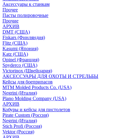
Аксессуары к станкам
Прочее
Пасты полировочные
Прочие
АРХИВ
DMT (США)
Fiskars (Финляндия)
Flitz (США)
Kasumi (Япония)
Katz (США)
Opinel (Франция)
Spyderco (США)
Victorinox (Швейцария)
АКСЕССУАРЫ ДЛЯ ОХОТЫ И СТРЕЛЬБЫ
Кейсы для боеприпасов
MTM Molded Products Co. (USA)
Negrini (Италия)
Plano Molding Company (USA)
АРХИВ
Кобуры и кейсы для пистолетов
Pirate Custom (Россия)
Negrini (Италия)
Stich Profi (Россия)
Vektor (Россия)
АРХИВ