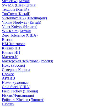
Steelclaw (Китай)
SWIZA (Швейцария)
Terzuola (Китай)
TuoTown (Китай)
Victorinox AG (Швейцария)
Viking Nordway (Китай)
Viper Knives (Италия)
WE Knife (Китай)
Zero Tolerance (США)
Витязь
ИМ Завьялова
Кизляр ПП
Князев ИП
Мастер-К
Мастерская Чебуркова (Россия)
Нокс (Россия)
Северная Корона
Прочее
АРХИВ
Ножи кухонные
Cold Steel (США)
Field Factory (Япония)
Fiskars(Финляндия)
Fujiwara Kitchen (Япония)
Gladius