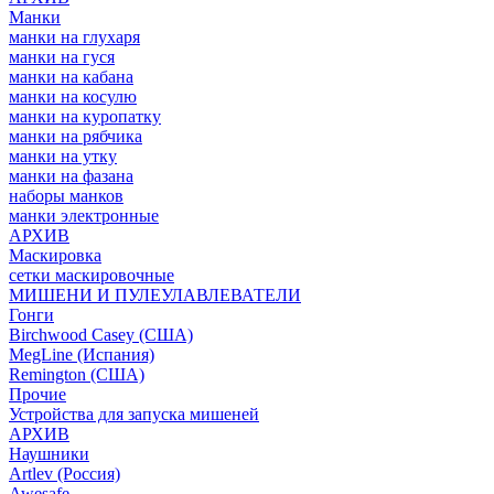
Манки
манки на глухаря
манки на гуся
манки на кабана
манки на косулю
манки на куропатку
манки на рябчика
манки на утку
манки на фазана
наборы манков
манки электронные
АРХИВ
Маскировка
сетки маскировочные
МИШЕНИ И ПУЛЕУЛАВЛЕВАТЕЛИ
Гонги
Birchwood Casey (США)
MegLine (Испания)
Remington (США)
Прочие
Устройства для запуска мишеней
АРХИВ
Наушники
Artlev (Россия)
Awesafe