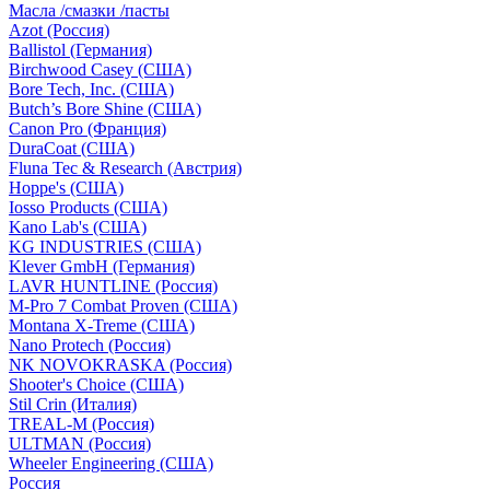
Масла /смазки /пасты
Azot (Россия)
Ballistol (Германия)
Birchwood Casey (США)
Bore Tech, Inc. (США)
Butch’s Bore Shine (СШA)
Canon Pro (Франция)
DuraCoat (США)
Fluna Tec & Research (Австрия)
Hoppe's (США)
Iosso Products (США)
Kano Lab's (США)
KG INDUSTRIES (США)
Klever GmbH (Германия)
LAVR HUNTLINE (Россия)
M-Pro 7 Combat Proven (СШA)
Montana X-Treme (США)
Nano Protech (Россия)
NK NOVOKRASKA (Россия)
Shooter's Choice (СШA)
Stil Crin (Италия)
TREAL-M (Россия)
ULTMAN (Россия)
Wheeler Engineering (СШA)
Россия