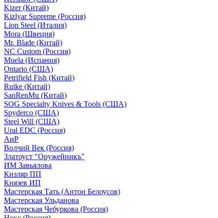
Kizer (Китай)
Kizlyar Supreme (Россия)
Lion Steel (Италия)
Mora (Швеция)
Mr. Blade (Китай)
NC Custom (Россия)
Muela (Испания)
Ontario (США)
Petrifield Fish (Китай)
Ruike (Китай)
SanRenMu (Китай)
SOG Specialty Knives & Tools (США)
Spyderco (США)
Steel Will (США)
Ural EDC (Россия)
АиР
Волчий Век (Россия)
Златоуст "Оружейникъ"
ИМ Завьялова
Кизляр ПП
Князев ИП
Мастерская Тать (Антон Белоусов)
Мастерская Ульданова
Мастерская Чебуркова (Россия)
Нокс (Россия)