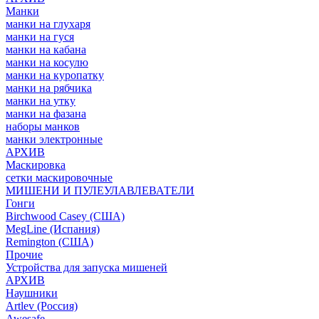
Манки
манки на глухаря
манки на гуся
манки на кабана
манки на косулю
манки на куропатку
манки на рябчика
манки на утку
манки на фазана
наборы манков
манки электронные
АРХИВ
Маскировка
сетки маскировочные
МИШЕНИ И ПУЛЕУЛАВЛЕВАТЕЛИ
Гонги
Birchwood Casey (США)
MegLine (Испания)
Remington (США)
Прочие
Устройства для запуска мишеней
АРХИВ
Наушники
Artlev (Россия)
Awesafe