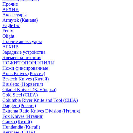
Прочие
АРХИВ
Аксессуары
Armytek (Канада)
EagleTac
Fenix
Olight
Прочие аксессуары
АРХИВ
Зарядные устройства
Элементы питания
НОЖИ\ТОПОРЫ\ПИЛЫ
Ножи фиксированные
Apus Knives (Россия)
Bestech Knives (Китай)
Brusletto (Норвегия)
Citadel Knivesl (Камбоджа)
Cold Steel (США)
Columbia River Knife and Tool (США)
Daggerr (Россия)
Extrema Ratio Knives Division (Италия)
Fox Knives (Италия)
Ganzo (Китай)
Huntlandia (Китай)
Kershaw (США)