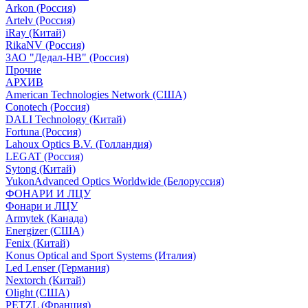
Arkon (Россия)
Artelv (Россия)
iRay (Китай)
RikaNV (Россия)
ЗАО "Дедал-НВ" (Россия)
Прочие
АРХИВ
American Technologies Network (США)
Conotech (Россия)
DALI Technology (Китай)
Fortuna (Россия)
Lahoux Optics B.V. (Голландия)
LEGAT (Россия)
Sytong (Китай)
YukonAdvanced Optics Worldwide (Белоруссия)
ФОНАРИ И ЛЦУ
Фонари и ЛЦУ
Armytek (Канада)
Energizer (США)
Fenix (Китай)
Konus Optical and Sport Systems (Италия)
Led Lenser (Германия)
Nextorch (Китай)
Olight (США)
PETZL (Франция)