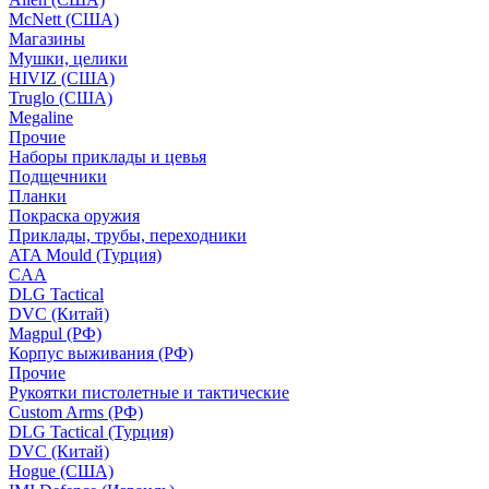
McNett (США)
Магазины
Мушки, целики
HIVIZ (США)
Truglo (США)
Megaline
Прочие
Наборы приклады и цевья
Подщечники
Планки
Покраска оружия
Приклады, трубы, переходники
ATA Mould (Турция)
CAA
DLG Tactical
DVC (Китай)
Magpul (РФ)
Корпус выживания (РФ)
Прочие
Рукоятки пистолетные и тактические
Custom Arms (РФ)
DLG Tactical (Турция)
DVC (Китай)
Hogue (США)