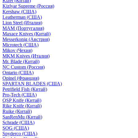
Kizer (Китай)
Kizlyar Supreme (Россия)
Kershaw (США)
Leatherman (США)
Lion Steel (Италия)
MAM (Португалия)
Maxace Knives (Китай)
Messerkonig (Австрия)
Microtech (США)
Mikov (Чехия)
MKM Knives (Италия)
Mr. Blade (Китай)
NC Custom (Россия)
Ontario (США)
Opinel (Франция)
SPARTAN BLADES (США)
Petrifield Fish (Китай)
Pro-Tech (США)
QSP Knife (Китай)
Rike Knife (Китай)
Ruike (Китай)
SanRenMu (Китай)
Schrade (США)
SOG (США)
Spyderco (США)