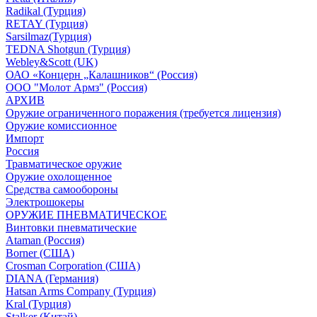
Radikal (Турция)
RETAY (Турция)
Sarsilmaz(Турция)
TEDNA Shotgun (Турция)
Webley&Scott (UK)
ОАО «Концерн „Калашников“ (Россия)
ООО "Молот Армз" (Россия)
АРХИВ
Оружие ограниченного поражения (требуется лицензия)
Оружие комиссионное
Импорт
Россия
Травматическое оружие
Оружие охолощенное
Средства самообороны
Электрошокеры
ОРУЖИЕ ПНЕВМАТИЧЕСКОЕ
Винтовки пневматические
Ataman (Россия)
Borner (США)
Crosman Corporation (США)
DIANA (Германия)
Hatsan Arms Company (Турция)
Kral (Турция)
Stalker (Китай)