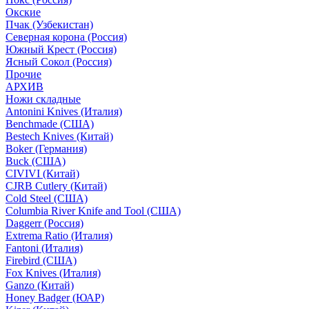
Окские
Пчак (Узбекистан)
Северная корона (Россия)
Южный Крест (Россия)
Ясный Сокол (Россия)
Прочие
АРХИВ
Ножи складные
Antonini Knives (Италия)
Benchmade (США)
Bestech Knives (Китай)
Boker (Германия)
Buck (США)
CIVIVI (Китай)
CJRB Cutlery (Китай)
Cold Steel (США)
Columbia River Knife and Tool (США)
Daggerr (Россия)
Extrema Ratio (Италия)
Fantoni (Италия)
Firebird (США)
Fox Knives (Италия)
Ganzo (Китай)
Honey Badger (ЮАР)