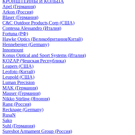
КРОНШТЕЙНЫ И КОЛЬЦА
Apel (Германия)
Arkon (Россия)
Blaser (Германия)
C&C Outdoor Products,Corp (США)
Contessa Alessandro (Италия)
Fortuna (РФ)
Hawke Optics (Великобритания/Китай)
Henneberger (Germany)
Innomount
Konus Optical and Sport Systems (Италия)
KOZAP (Чешская Республика)
Leapers (США)
Leofoto (Китай)
Leupold (США)
Luman Precision
MAK (Германия)
Mauser (Германия)
Nikko Stirling (Япония)
Rang (Россия)
Recknage (Germany)
RusaN
Sako
Suhl (Германия)
Sureshot Armament Group (Россия)