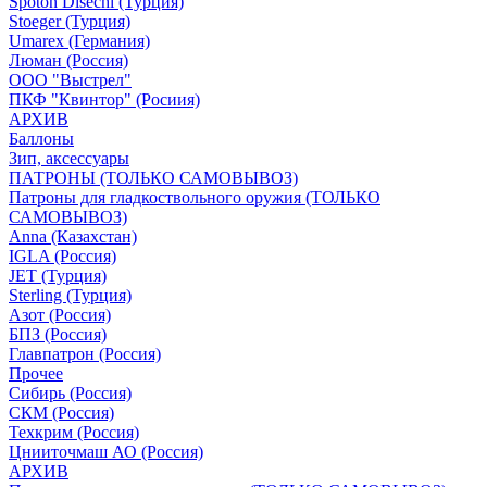
Spoton Disechi (Турция)
Stoeger (Турция)
Umarex (Германия)
Люман (Россия)
ООО "Выстрел"
ПКФ "Квинтор" (Росиия)
АРХИВ
Баллоны
Зип, аксессуары
ПАТРОНЫ (ТОЛЬКО САМОВЫВОЗ)
Патроны для гладкоствольного оружия (ТОЛЬКО
САМОВЫВОЗ)
Anna (Казахстан)
IGLA (Россия)
JET (Турция)
Sterling (Турция)
Азот (Россия)
БПЗ (Россия)
Главпатрон (Россия)
Прочее
Сибирь (Россия)
СКМ (Россия)
Техкрим (Россия)
Цнииточмаш АО (Россия)
АРХИВ