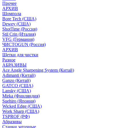
Прочее
АРХИВ
Шомпола
Bore Tech (США)
Dewey (США)
ShotTime (Россия)
Stil Crin (Италия)
VFG (Германия)
ЧИСТОGUN (Россия)
АРХИВ
Щетки для чистки
Разное
АБРАЗИВЫ
Ace Angle Sharpening System (Китай)
Adimanti (Китай)
Ganzo (Китай)
GATCO (США)
Lansky (США)
Mirka (Финляндия)
Suehiro (Япония)
Wicked Edge (США)
Work Sharp (США)
TSPROF (РФ)
Абразивы
Станки заточные