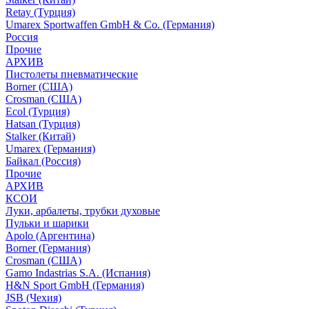
Retay (Турция)
Umarex Sportwaffen GmbH & Co. (Германия)
Россия
Прочие
АРХИВ
Пистолеты пневматические
Borner (США)
Crosman (США)
Ecol (Турция)
Hatsan (Турция)
Stalker (Китай)
Umarex (Германия)
Байкал (Россия)
Прочие
АРХИВ
КСОИ
Луки, арбалеты, трубки духовые
Пульки и шарики
Apolo (Аргентина)
Borner (Германия)
Crosman (США)
Gamo Indastrias S.A. (Испания)
H&N Sport GmbH (Германия)
JSB (Чехия)