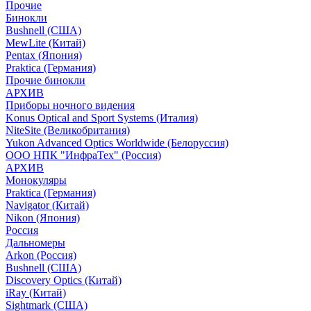
Прочие
Бинокли
Bushnell (США)
MewLite (Китай)
Pentax (Япония)
Praktica (Германия)
Прочие бинокли
АРХИВ
Приборы ночного видения
Konus Optical and Sport Systems (Италия)
NiteSite (Великобритания)
Yukon Advanced Optics Worldwide (Белоруссия)
ООО НПК "ИнфраТех" (Россия)
АРХИВ
Монокуляры
Praktica (Германия)
Navigator (Китай)
Nikon (Япония)
Россия
Дальномеры
Arkon (Россия)
Bushnell (США)
Discovery Optics (Китай)
iRay (Китай)
Sightmark (США)