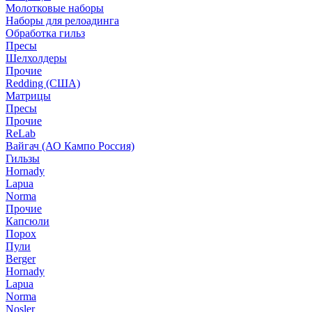
Молотковые наборы
Наборы для релоадинга
Обработка гильз
Пресы
Шелхолдеры
Прочие
Redding (США)
Матрицы
Пресы
Прочие
ReLab
Вайгач (АО Кампо Россия)
Гильзы
Hornady
Lapua
Norma
Прочие
Капсюли
Порох
Пули
Berger
Hornady
Lapua
Norma
Nosler