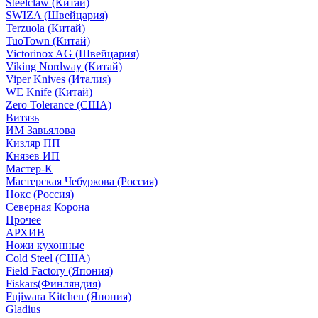
Steelclaw (Китай)
SWIZA (Швейцария)
Terzuola (Китай)
TuoTown (Китай)
Victorinox AG (Швейцария)
Viking Nordway (Китай)
Viper Knives (Италия)
WE Knife (Китай)
Zero Tolerance (США)
Витязь
ИМ Завьялова
Кизляр ПП
Князев ИП
Мастер-К
Мастерская Чебуркова (Россия)
Нокс (Россия)
Северная Корона
Прочее
АРХИВ
Ножи кухонные
Cold Steel (США)
Field Factory (Япония)
Fiskars(Финляндия)
Fujiwara Kitchen (Япония)
Gladius