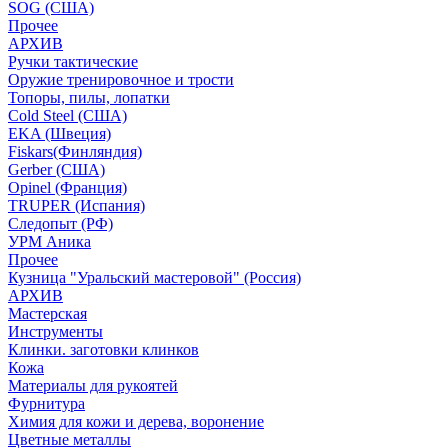
SOG (США)
Прочее
АРХИВ
Ручки тактические
Оружие тренировочное и трости
Топоры, пилы, лопатки
Cold Steel (США)
EKA (Швеция)
Fiskars(Финляндия)
Gerber (США)
Opinel (Франция)
TRUPER (Испания)
Следопыт (РФ)
УРМ Аника
Прочее
Кузница "Уральский мастеровой" (Россия)
АРХИВ
Мастерская
Инструменты
Клинки. заготовки клинков
Кожа
Материалы для рукоятей
Фурнитура
Химия для кожи и дерева, воронение
Цветные металлы