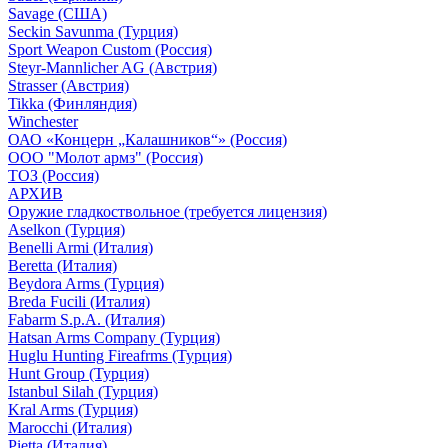
Savage (США)
Seckin Savunma (Турция)
Sport Weapon Custom (Россия)
Steyr-Mannlicher AG (Австрия)
Strasser (Австрия)
Tikka (Финляндия)
Winchester
ОАО «Концерн „Калашников“» (Россия)
ООО "Молот армз" (Россия)
ТОЗ (Россия)
АРХИВ
Оружие гладкоствольное (требуется лицензия)
Aselkon (Турция)
Benelli Armi (Италия)
Beretta (Италия)
Beydora Arms (Турция)
Breda Fucili (Италия)
Fabarm S.p.A. (Италия)
Hatsan Arms Company (Турция)
Huglu Hunting Fireafrms (Турция)
Hunt Group (Турция)
Istanbul Silah (Турция)
Kral Arms (Турция)
Marocchi (Италия)
Pietta (Италия)