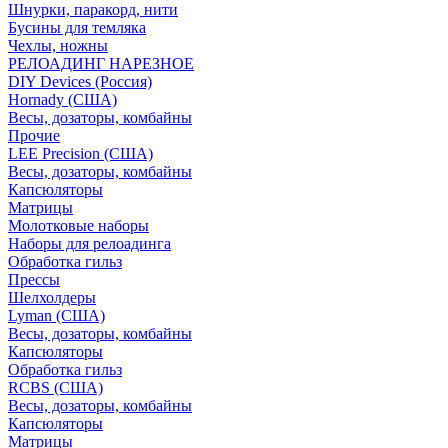
Шнурки, паракорд, нити
Бусины для темляка
Чехлы, ножны
РЕЛОАДИНГ НАРЕЗНОЕ
DIY Devices (Россия)
Hornady (США)
Весы, дозаторы, комбайны
Прочие
LEE Precision (США)
Весы, дозаторы, комбайны
Капсюляторы
Матрицы
Молотковые наборы
Наборы для релоадинга
Обработка гильз
Преcсы
Шелхолдеры
Lyman (США)
Весы, дозаторы, комбайны
Капсюляторы
Обработка гильз
RCBS (США)
Весы, дозаторы, комбайны
Капсюляторы
Матрицы