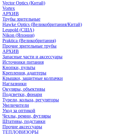
Vector Optics (Китай)
Vortex
АРХИВ
Трубы зрительные
Hawke Optics (Великобритания/Китай)
Leupold (США)
Nikon (Япония)
Praktica (Великобритания)
Прочие зрительные трубы
АРХИВ
Запасные части и аксессуары
Источники питания
Кнопки, пульты
Крепления, адаптеры
Крышки, защитные колпачки
Наглазники
Окуляры, объективы
Подсветки, фонари
Турели, кольца, регуляторы
Увеличители
Уход за оптикой
Чехлы, ремни, футляры
Штативы, подставки
Прочие аксессуары
ТЕПЛОВИЗОРЫ