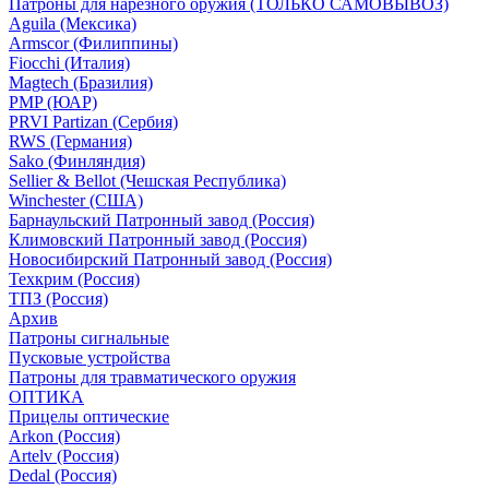
Патроны для нарезного оружия (ТОЛЬКО САМОВЫВОЗ)
Aguila (Мексика)
Armscor (Филиппины)
Fiocchi (Италия)
Magtech (Бразилия)
PMP (ЮАР)
PRVI Partizan (Сербия)
RWS (Германия)
Sako (Финляндия)
Sellier & Bellot (Чешская Республика)
Winchester (США)
Барнаульский Патронный завод (Россия)
Климовский Патронный завод (Россия)
Новосибирский Патронный завод (Россия)
Техкрим (Россия)
ТПЗ (Россия)
Архив
Патроны сигнальные
Пусковые устройства
Патроны для травматического оружия
ОПТИКА
Прицелы оптические
Arkon (Россия)
Artelv (Россия)
Dedal (Россия)