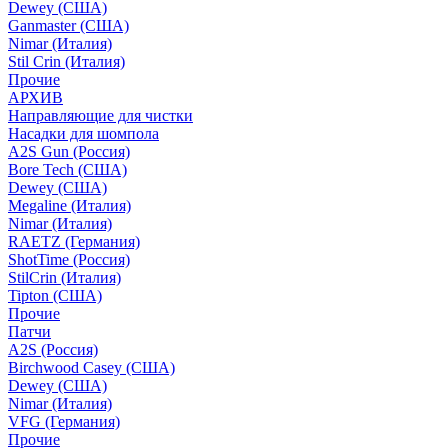
Dewey (США)
Ganmaster (США)
Nimar (Италия)
Stil Crin (Италия)
Прочие
АРХИВ
Направляющие для чистки
Насадки для шомпола
A2S Gun (Россия)
Bore Tech (США)
Dewey (США)
Megaline (Италия)
Nimar (Италия)
RAETZ (Германия)
ShotTime (Россия)
StilCrin (Италия)
Tipton (США)
Прочие
Патчи
A2S (Россия)
Birchwood Casey (США)
Dewey (США)
Nimar (Италия)
VFG (Германия)
Прочие