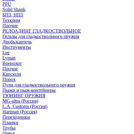
PPU
Solid Shank
БПЗ, НПЗ
Техкрим
Прочие
РЕЛОАДИНГ ГЛАДКОСТВОЛЬНОЕ
Гильзы для гладкоствольного оружия
Дробь/картечь
Инструменты
Lee
Lyman
Военохот
Прочие
Капсюли
Порох
Пули для гладкоствольного оружия
Пыжи и пыж-контейнеры
ТЮНИНГ ОРУЖИЯ
MG-ultra (Россия)
L.A. Customs (Россия)
Hartman (Россия)
Переходники
Планки
Трубы
Цевья