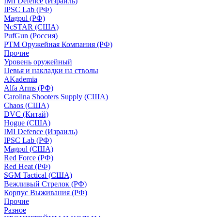
IMI Defence (Израиль)
IPSC Lab (РФ)
Magpul (РФ)
NcSTAR (США)
PufGun (Россия)
РТМ Оружейная Компания (РФ)
Прочие
Уровень оружейный
Цевья и накладки на стволы
AKademia
Alfa Arms (РФ)
Carolina Shooters Supply (США)
Chaos (США)
DVC (Китай)
Hogue (США)
IMI Defence (Израиль)
IPSC Lab (РФ)
Magpul (США)
Red Force (РФ)
Red Heat (РФ)
SGM Tactical (США)
Вежливый Стрелок (РФ)
Корпус Выживания (РФ)
Прочие
Разное