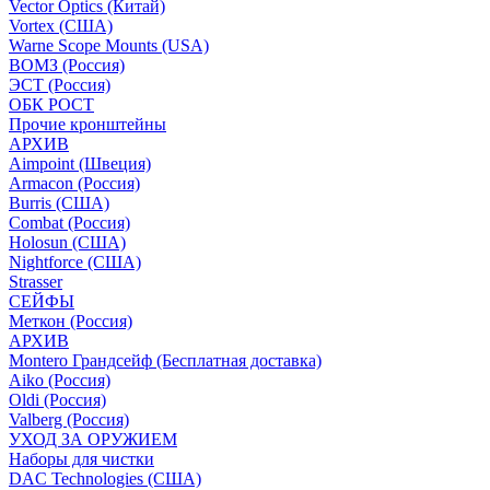
Vector Optics (Китай)
Vortex (США)
Warne Scope Mounts (USA)
ВОМЗ (Россия)
ЭСТ (Россия)
ОБК РОСТ
Прочие кронштейны
АРХИВ
Aimpoint (Швеция)
Armacon (Россия)
Burris (США)
Combat (Россия)
Holosun (США)
Nightforce (США)
Strasser
СЕЙФЫ
Меткон (Россия)
АРХИВ
Montero Грандсейф (Бесплатная доставка)
Aiko (Россия)
Oldi (Россия)
Valberg (Россия)
УХОД ЗА ОРУЖИЕМ
Наборы для чистки
DAC Technologies (США)