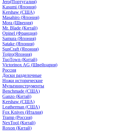
Jero(Португалия)
Kasumi (Япония)
Kershaw (США)
Masahiro (Япония)
Mora (Швеция)
Mr. Blade (Китай)
Opinel (Франция)
Samura (Япония)
Satake (Япония)
SunCraft (Япония)
Tojiro(Япония)
TuoTown (Китай)
Victorinox AG (Швейцария)
Россия
Доски разделочные
Ножи исторические
Мультиинструменты
Benchmade (США)
Ganzo (Китай)
Kershaw (США)
Leatherman (США)
Fox Knives (Италия)
Tramp (Россия)
NexTool (Китай)
Roxon (Китай)