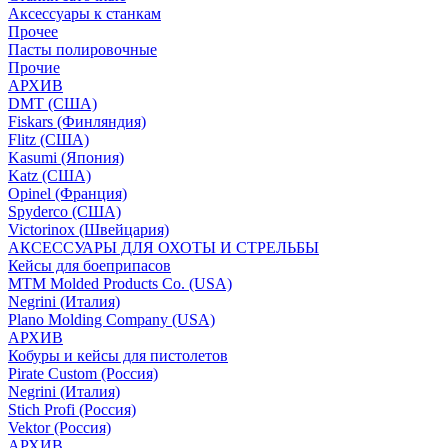
Аксессуары к станкам
Прочее
Пасты полировочные
Прочие
АРХИВ
DMT (США)
Fiskars (Финляндия)
Flitz (США)
Kasumi (Япония)
Katz (США)
Opinel (Франция)
Spyderco (США)
Victorinox (Швейцария)
АКСЕССУАРЫ ДЛЯ ОХОТЫ И СТРЕЛЬБЫ
Кейсы для боеприпасов
MTM Molded Products Co. (USA)
Negrini (Италия)
Plano Molding Company (USA)
АРХИВ
Кобуры и кейсы для пистолетов
Pirate Custom (Россия)
Negrini (Италия)
Stich Profi (Россия)
Vektor (Россия)
АРХИВ