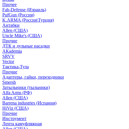
Прочее
Fab-Defense (Израиль)
PufGun (Россия)
K.ARMA (Россия\Турция)
Антабки
Allen (США)
Uncle Mike's (США)
Прочие
ДТК и дульные насадки
АКademia
SRVV
Vector
Тактика-Тула
Прочие
Адаптеры, гайки, переходники
Smersh
Затыльники (тыльники)
Alfa Arms (РФ)
Allen (США)
Barrena industries (Испания)
HiViz (США)
Прочие
Инструмент
Лента камуфляжная
Allen (США)