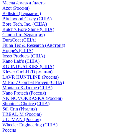
Масла /смазки /пасты
Azot (Россия)
Ballistol (Германия)
Birchwood Casey (США)
Bore Tech, Inc. (США)
Butch’s Bore Shine (СШA)
Canon Pro (Франция)
DuraCoat (США)
Fluna Tec & Research (Австрия)
Hoppe's (США)
Iosso Products (США)
Kano Lab's (США)
KG INDUSTRIES (США)
Klever GmbH (Германия)
LAVR HUNTLINE (Россия)
M-Pro 7 Combat Proven (СШA)
Montana X-Treme (США)
Nano Protech (Россия)
NK NOVOKRASKA (Россия)
Shooter's Choice (СШA)
Stil Crin (Италия)
TREAL-M (Россия)
ULTMAN (Россия)
Wheeler Engineering (СШA)
Россия