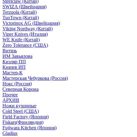
Steelclaw (Китай)
SWIZA (Швейцария)
Terzuola (Китай)
TuoTown (Китай)
Victorinox AG (Швейцария)
Viking Nordway (Китай)
Viper Knives (Италия)
WE Knife (Китай)
Zero Tolerance (США)
Витязь
ИМ Завьялова
Кизляр ПП
Князев ИП
Мастер-К
Мастерская Чебуркова (Россия)
Нокс (Россия)
Северная Корона
Прочее
АРХИВ
Ножи кухонные
Cold Steel (США)
Field Factory (Япония)
Fiskars(Финляндия)
Fujiwara Kitchen (Япония)
Gladius