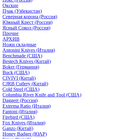
Окские
Пчак (Узбекистан)
Северная корона (Россия)
Южный Крест (Россия)
Ясный Сокол (Россия)
Прочие
АРХИВ
Ножи складные
Antonini Knives (Италия)
Benchmade (США)
Bestech Knives (Китай)
Boker (Германия)
Buck (США)
CIVIVI (Китай)
CJRB Cutlery (Китай)
Cold Steel (США)
Columbia River Knife and Tool (США)
Daggerr (Россия)
Extrema Ratio (Италия)
Fantoni (Италия)
Firebird (США)
Fox Knives (Италия)
Ganzo (Китай)
Honey Badger (ЮАР)