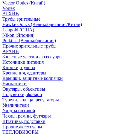
Vector Optics (Китай)
Vortex
АРХИВ
Трубы зрительные
Hawke Optics (Великобритания/Китай)
Leupold (США)
Nikon (Япония)
Praktica (Великобритания)
Прочие зрительные трубы
АРХИВ
Запасные части и аксессуары
Источники питания
Кнопки, пульты
Крепления, адаптеры
Крышки, защитные колпачки
Наглазники
Окуляры, объективы
Подсветки, фонари
Турели, кольца, регуляторы
Увеличители
Уход за оптикой
Чехлы, ремни, футляры
Штативы, подставки
Прочие аксессуары
ТЕПЛОВИЗОРЫ