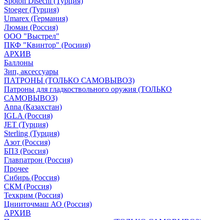
Spoton Disechi (Турция)
Stoeger (Турция)
Umarex (Германия)
Люман (Россия)
ООО "Выстрел"
ПКФ "Квинтор" (Росиия)
АРХИВ
Баллоны
Зип, аксессуары
ПАТРОНЫ (ТОЛЬКО САМОВЫВОЗ)
Патроны для гладкоствольного оружия (ТОЛЬКО
САМОВЫВОЗ)
Anna (Казахстан)
IGLA (Россия)
JET (Турция)
Sterling (Турция)
Азот (Россия)
БПЗ (Россия)
Главпатрон (Россия)
Прочее
Сибирь (Россия)
СКМ (Россия)
Техкрим (Россия)
Цнииточмаш АО (Россия)
АРХИВ