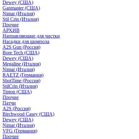
Dewey (США)
Ganmaster (США)
Nimar (Италия)
Stil Crin (Италия)
Прочие
АРХИВ
Направляющие для чистки
Насадки для шомпола
A2S Gun (Россия)
Bore Tech (США)
Dewey (США)
Megaline (Италия)
Nimar (Италия)
RAETZ (Германия)
ShotTime (Россия)
StilCrin (Италия)
Tipton (США)
Прочие
Патчи
A2S (Россия)
Birchwood Casey (США)
Dewey (США)
Nimar (Италия)
VFG (Германия)
Прочие