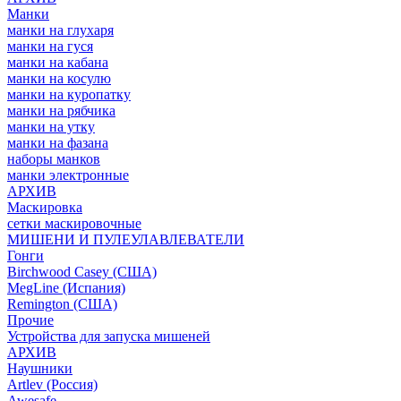
Манки
манки на глухаря
манки на гуся
манки на кабана
манки на косулю
манки на куропатку
манки на рябчика
манки на утку
манки на фазана
наборы манков
манки электронные
АРХИВ
Маскировка
сетки маскировочные
МИШЕНИ И ПУЛЕУЛАВЛЕВАТЕЛИ
Гонги
Birchwood Casey (США)
MegLine (Испания)
Remington (США)
Прочие
Устройства для запуска мишеней
АРХИВ
Наушники
Artlev (Россия)
Awesafe