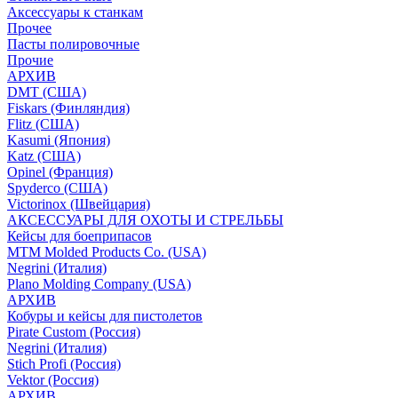
Аксессуары к станкам
Прочее
Пасты полировочные
Прочие
АРХИВ
DMT (США)
Fiskars (Финляндия)
Flitz (США)
Kasumi (Япония)
Katz (США)
Opinel (Франция)
Spyderco (США)
Victorinox (Швейцария)
АКСЕССУАРЫ ДЛЯ ОХОТЫ И СТРЕЛЬБЫ
Кейсы для боеприпасов
MTM Molded Products Co. (USA)
Negrini (Италия)
Plano Molding Company (USA)
АРХИВ
Кобуры и кейсы для пистолетов
Pirate Custom (Россия)
Negrini (Италия)
Stich Profi (Россия)
Vektor (Россия)
АРХИВ