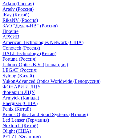
Arkon (Россия)
Artelv (Россия)
iRay (Китай)
RikaNV (Россия)
ЗАО "Дедал-НВ" (Россия)
Прочие
АРХИВ
American Technologies Network (США)
Conotech (Россия)
DALI Technology (Китай)
Fortuna (Россия)
Lahoux Optics B.V. (Голландия)
LEGAT (Россия)
Sytong (Китай)
YukonAdvanced Optics Worldwide (Белоруссия)
ФОНАРИ И ЛЦУ
Фонари и ЛЦУ
Armytek (Канада)
Energizer (США)
Fenix (Китай)
Konus Optical and Sport Systems (Италия)
Led Lenser (Германия)
Nextorch (Китай)
Olight (США)
PETZL (Франция)