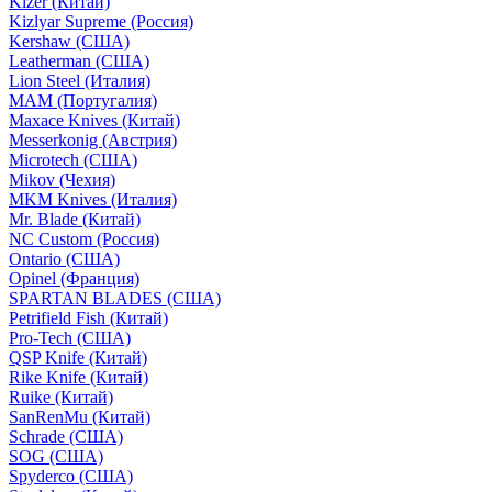
Kizer (Китай)
Kizlyar Supreme (Россия)
Kershaw (США)
Leatherman (США)
Lion Steel (Италия)
MAM (Португалия)
Maxace Knives (Китай)
Messerkonig (Австрия)
Microtech (США)
Mikov (Чехия)
MKM Knives (Италия)
Mr. Blade (Китай)
NC Custom (Россия)
Ontario (США)
Opinel (Франция)
SPARTAN BLADES (США)
Petrifield Fish (Китай)
Pro-Tech (США)
QSP Knife (Китай)
Rike Knife (Китай)
Ruike (Китай)
SanRenMu (Китай)
Schrade (США)
SOG (США)
Spyderco (США)