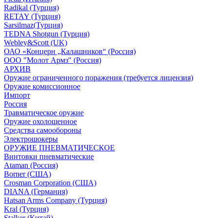
Radikal (Турция)
RETAY (Турция)
Sarsilmaz(Турция)
TEDNA Shotgun (Турция)
Webley&Scott (UK)
ОАО «Концерн „Калашников“ (Россия)
ООО "Молот Армз" (Россия)
АРХИВ
Оружие ограниченного поражения (требуется лицензия)
Оружие комиссионное
Импорт
Россия
Травматическое оружие
Оружие охолощенное
Средства самообороны
Электрошокеры
ОРУЖИЕ ПНЕВМАТИЧЕСКОЕ
Винтовки пневматические
Ataman (Россия)
Borner (США)
Crosman Corporation (США)
DIANA (Германия)
Hatsan Arms Company (Турция)
Kral (Турция)
Stalker (Китай)