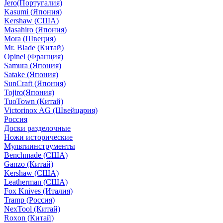
Jero(Португалия)
Kasumi (Япония)
Kershaw (США)
Masahiro (Япония)
Mora (Швеция)
Mr. Blade (Китай)
Opinel (Франция)
Samura (Япония)
Satake (Япония)
SunCraft (Япония)
Tojiro(Япония)
TuoTown (Китай)
Victorinox AG (Швейцария)
Россия
Доски разделочные
Ножи исторические
Мультиинструменты
Benchmade (США)
Ganzo (Китай)
Kershaw (США)
Leatherman (США)
Fox Knives (Италия)
Tramp (Россия)
NexTool (Китай)
Roxon (Китай)