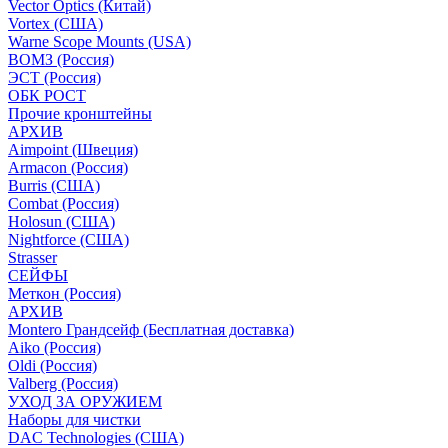
Vector Optics (Китай)
Vortex (США)
Warne Scope Mounts (USA)
ВОМЗ (Россия)
ЭСТ (Россия)
ОБК РОСТ
Прочие кронштейны
АРХИВ
Aimpoint (Швеция)
Armacon (Россия)
Burris (США)
Combat (Россия)
Holosun (США)
Nightforce (США)
Strasser
СЕЙФЫ
Меткон (Россия)
АРХИВ
Montero Грандсейф (Бесплатная доставка)
Aiko (Россия)
Oldi (Россия)
Valberg (Россия)
УХОД ЗА ОРУЖИЕМ
Наборы для чистки
DAC Technologies (США)