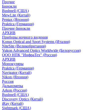
Прочие
Бинокли
Bushnell (США)
MewLite (Китай)
Pentax (Япония)
Praktica (Германия)
Прочие бинокли
АРХИВ
Приборы ночного видения
Konus Optical and Sport Systems (Италия)
NiteSite (Великобритания)
Yukon Advanced Optics Worldwide (Белоруссия)
ООО НПК "ИнфраТех" (Россия)
АРХИВ
Монокуляры
Praktica (Германия)
Navigator (Китай)
Nikon (Япония)
Россия
Дальномеры
Arkon (Россия)
Bushnell (США)
Discovery Optics (Китай)
iRay (Китай)
Sightmark (США)