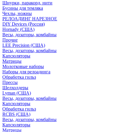
Шнурки, паракорд, нити
Бусины для темляка
Чехлы, ножны
РЕЛОАДИНГ НАРЕЗНОЕ
DIY Devices (Россия)
Hornady (США)
Весы, дозаторы, комбайны
Прочие
LEE Precision (США)
Весы, дозаторы, комбайны
Капсюляторы
Матрицы
Молотковые наборы
Наборы для релоадинга
Обработка гильз
Преcсы
Шелхолдеры
Lyman (США)
Весы, дозаторы, комбайны
Капсюляторы
Обработка гильз
RCBS (США)
Весы, дозаторы, комбайны
Капсюляторы
Матрицы