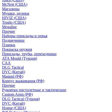
McNett (США)
Магазины
Мушки, целики
HIVIZ (США)
Truglo (США)
Megaline
Прочие
Наборы приклады и цевья
Подщечники
Планки
Покраска оружия
Приклады, трубы, переходники
ATA Mould (Турция)
CAA
DLG Tactical
DVC (Китай)
Magpul (РФ)
Корпус выживания (РФ)
Прочие
Рукоятки пистолетные и тактические
Custom Arms (РФ)
DLG Tactical (Турция)
DVC (Китай)
Hogue (США)