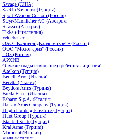
Savage (США)
Seckin Savunma (Турция)
Sport Weapon Custom (Россия)
Steyr-Mannlicher AG (Австрия)
Strasser (Австрия)
Tikka (Финляндия)
Winchester
ОАО «Концерн „Калашников“» (Россия)
ООО "Молот армз" (Россия)
ТОЗ (Россия)
АРХИВ
Оружие гладкоствольное (требуется лицензия)
Aselkon (Турция)
Benelli Armi (Италия)
Beretta (Италия)
Beydora Arms (Турция)
Breda Fucili (Италия)
Fabarm S.p.A. (Италия)
Hatsan Arms Company (Турция)
Huglu Hunting Fireafrms (Турция)
Hunt Group (Турция)
Istanbul Silah (Турция)
Kral Arms (Турция)
Marocchi (Италия)
Pietta (Италия)