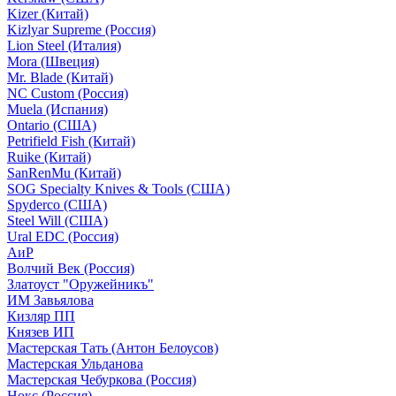
Kizer (Китай)
Kizlyar Supreme (Россия)
Lion Steel (Италия)
Mora (Швеция)
Mr. Blade (Китай)
NC Custom (Россия)
Muela (Испания)
Ontario (США)
Petrifield Fish (Китай)
Ruike (Китай)
SanRenMu (Китай)
SOG Specialty Knives & Tools (США)
Spyderco (США)
Steel Will (США)
Ural EDC (Россия)
АиР
Волчий Век (Россия)
Златоуст "Оружейникъ"
ИМ Завьялова
Кизляр ПП
Князев ИП
Мастерская Тать (Антон Белоусов)
Мастерская Ульданова
Мастерская Чебуркова (Россия)
Нокс (Россия)