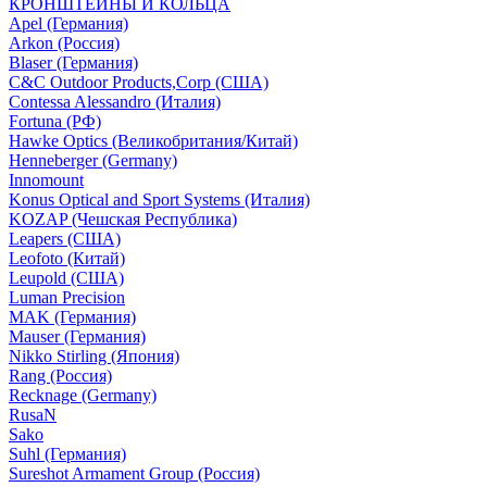
КРОНШТЕЙНЫ И КОЛЬЦА
Apel (Германия)
Arkon (Россия)
Blaser (Германия)
C&C Outdoor Products,Corp (США)
Contessa Alessandro (Италия)
Fortuna (РФ)
Hawke Optics (Великобритания/Китай)
Henneberger (Germany)
Innomount
Konus Optical and Sport Systems (Италия)
KOZAP (Чешская Республика)
Leapers (США)
Leofoto (Китай)
Leupold (США)
Luman Precision
MAK (Германия)
Mauser (Германия)
Nikko Stirling (Япония)
Rang (Россия)
Recknage (Germany)
RusaN
Sako
Suhl (Германия)
Sureshot Armament Group (Россия)