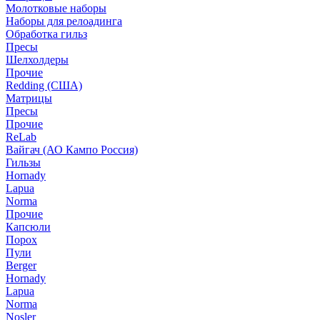
Молотковые наборы
Наборы для релоадинга
Обработка гильз
Пресы
Шелхолдеры
Прочие
Redding (США)
Матрицы
Пресы
Прочие
ReLab
Вайгач (АО Кампо Россия)
Гильзы
Hornady
Lapua
Norma
Прочие
Капсюли
Порох
Пули
Berger
Hornady
Lapua
Norma
Nosler