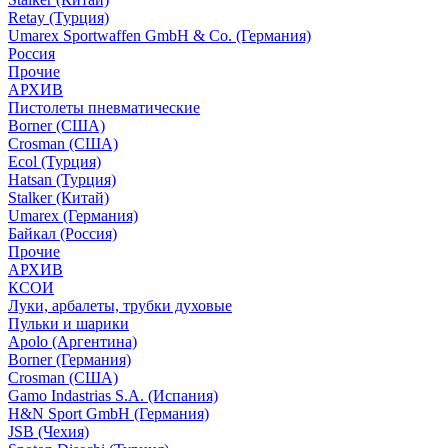
Retay (Турция)
Umarex Sportwaffen GmbH & Co. (Германия)
Россия
Прочие
АРХИВ
Пистолеты пневматические
Borner (США)
Crosman (США)
Ecol (Турция)
Hatsan (Турция)
Stalker (Китай)
Umarex (Германия)
Байкал (Россия)
Прочие
АРХИВ
КСОИ
Луки, арбалеты, трубки духовые
Пульки и шарики
Apolo (Аргентина)
Borner (Германия)
Crosman (США)
Gamo Indastrias S.A. (Испания)
H&N Sport GmbH (Германия)
JSB (Чехия)