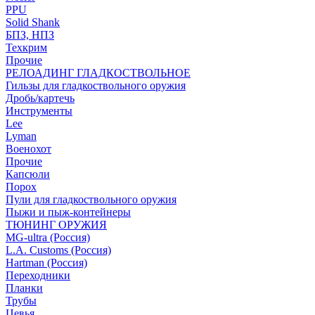
PPU
Solid Shank
БПЗ, НПЗ
Техкрим
Прочие
РЕЛОАДИНГ ГЛАДКОСТВОЛЬНОЕ
Гильзы для гладкоствольного оружия
Дробь/картечь
Инструменты
Lee
Lyman
Военохот
Прочие
Капсюли
Порох
Пули для гладкоствольного оружия
Пыжи и пыж-контейнеры
ТЮНИНГ ОРУЖИЯ
MG-ultra (Россия)
L.A. Customs (Россия)
Hartman (Россия)
Переходники
Планки
Трубы
Цевья