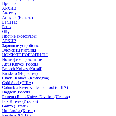
Прочие
АРХИВ
Аксессуары
Armytek (Канада)
EagleTac
Fenix
Olight
Прочие аксессуары
АРХИВ
Зарядные устройства
Элементы питания
НОЖИ\ТОПОРЫ\ПИЛЫ
Ножи фиксированные
Apus Knives (Россия)
Bestech Knives (Китай)
Brusletto (Норвегия)
Citadel Knivesl (Камбоджа)
Cold Steel (США)
Columbia River Knife and Tool (США)
Daggerr (Россия)
Extrema Ratio Knives Division (Италия)
Fox Knives (Италия)
Ganzo (Китай)
Huntlandia (Китай)
Kershaw (США)