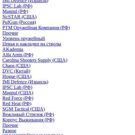
IMI Defence (Израиль)
IPSC Lab (РФ)
Magpul (РФ)
NcSTAR (США)
PufGun (Россия)
РТМ Оружейная Компания (РФ)
Прочие
Уровень оружейный
Цевья и накладки на стволы
AKademia
Alfa Arms (РФ)
Carolina Shooters Supply (США)
Chaos (США)
DVC (Китай)
Hogue (США)
IMI Defence (Израиль)
IPSC Lab (РФ)
Magpul (США)
Red Force (РФ)
Red Heat (РФ)
SGM Tactical (США)
Вежливый Стрелок (РФ)
Корпус Выживания (РФ)
Прочие
Разное