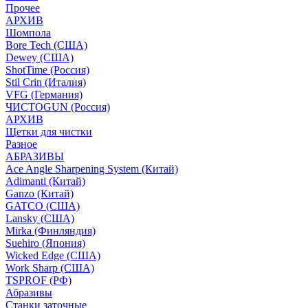
Прочее
АРХИВ
Шомпола
Bore Tech (США)
Dewey (США)
ShotTime (Россия)
Stil Crin (Италия)
VFG (Германия)
ЧИСТОGUN (Россия)
АРХИВ
Щетки для чистки
Разное
АБРАЗИВЫ
Ace Angle Sharpening System (Китай)
Adimanti (Китай)
Ganzo (Китай)
GATCO (США)
Lansky (США)
Mirka (Финляндия)
Suehiro (Япония)
Wicked Edge (США)
Work Sharp (США)
TSPROF (РФ)
Абразивы
Станки заточные