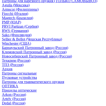
Патроны для нарезного оружия (ТОЛЬКО САМОВЫВОЗ)
Aguila (Мексика)
Armscor (Филиппины)
Fiocchi (Италия)
Magtech (Бразилия)
PMP (ЮАР)
PRVI Partizan (Сербия)
RWS (Германия)
Sako (Финляндия)
Sellier & Bellot (Чешская Республика)
Winchester (США)
Барнаульский Патронный завод (Россия)
Климовский Патронный завод (Россия)
Новосибирский Патронный завод (Россия)
Техкрим (Россия)
ТПЗ (Россия)
Архив
Патроны сигнальные
Пусковые устройства
Патроны для травматического оружия
ОПТИКА
Прицелы оптические
Arkon (Россия)
Artelv (Россия)
Dedal (Россия)