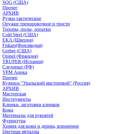
SOG (США)
Прочее
АРХИВ
Ручки тактические
Оружие тренировочное и трости
Топоры, пилы, лопатки
Cold Steel (США)
EKA (Швеция)
Fiskars(Финляндия)
Gerber (США)
Opinel (Франция)
TRUPER (Испания)
Следопыт (РФ)
УРМ Аника
Прочее
Кузница "Уральский мастеровой" (Россия)
АРХИВ
Мастерская
Инструменты
Клинки. заготовки клинков
Кожа
Материалы для рукоятей
Фурнитура
Химия для кожи и дерева, воронение
Цветные металлы