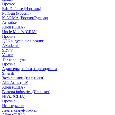
Прочее
Fab-Defense (Израиль)
PufGun (Россия)
K.ARMA (Россия\Турция)
Антабки
Allen (США)
Uncle Mike's (США)
Прочие
ДТК и дульные насадки
АКademia
SRVV
Vector
Тактика-Тула
Прочие
Адаптеры, гайки, переходники
Smersh
Затыльники (тыльники)
Alfa Arms (РФ)
Allen (США)
Barrena industries (Испания)
HiViz (США)
Прочие
Инструмент
Лента камуфляжная
Allen (США)