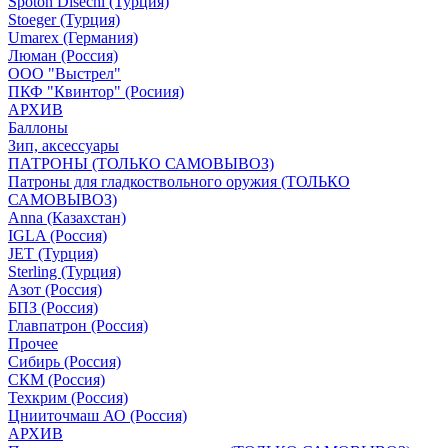
Spoton Disechi (Турция)
Stoeger (Турция)
Umarex (Германия)
Люман (Россия)
ООО "Выстрел"
ПКФ "Квинтор" (Росиия)
АРХИВ
Баллоны
Зип, аксессуары
ПАТРОНЫ (ТОЛЬКО САМОВЫВОЗ)
Патроны для гладкоствольного оружия (ТОЛЬКО
САМОВЫВОЗ)
Anna (Казахстан)
IGLA (Россия)
JET (Турция)
Sterling (Турция)
Азот (Россия)
БПЗ (Россия)
Главпатрон (Россия)
Прочее
Сибирь (Россия)
СКМ (Россия)
Техкрим (Россия)
Цнииточмаш АО (Россия)
АРХИВ