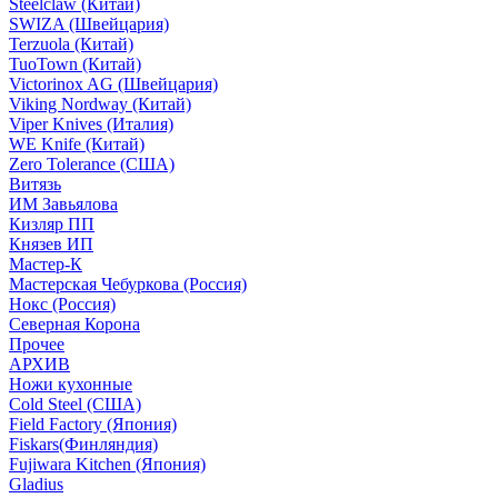
Steelclaw (Китай)
SWIZA (Швейцария)
Terzuola (Китай)
TuoTown (Китай)
Victorinox AG (Швейцария)
Viking Nordway (Китай)
Viper Knives (Италия)
WE Knife (Китай)
Zero Tolerance (США)
Витязь
ИМ Завьялова
Кизляр ПП
Князев ИП
Мастер-К
Мастерская Чебуркова (Россия)
Нокс (Россия)
Северная Корона
Прочее
АРХИВ
Ножи кухонные
Cold Steel (США)
Field Factory (Япония)
Fiskars(Финляндия)
Fujiwara Kitchen (Япония)
Gladius