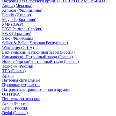
Патроны для нарезного оружия (ТОЛЬКО САМОВЫВОЗ)
Aguila (Мексика)
Armscor (Филиппины)
Fiocchi (Италия)
Magtech (Бразилия)
PMP (ЮАР)
PRVI Partizan (Сербия)
RWS (Германия)
Sako (Финляндия)
Sellier & Bellot (Чешская Республика)
Winchester (США)
Барнаульский Патронный завод (Россия)
Климовский Патронный завод (Россия)
Новосибирский Патронный завод (Россия)
Техкрим (Россия)
ТПЗ (Россия)
Архив
Патроны сигнальные
Пусковые устройства
Патроны для травматического оружия
ОПТИКА
Прицелы оптические
Arkon (Россия)
Artelv (Россия)
Dedal (Россия)