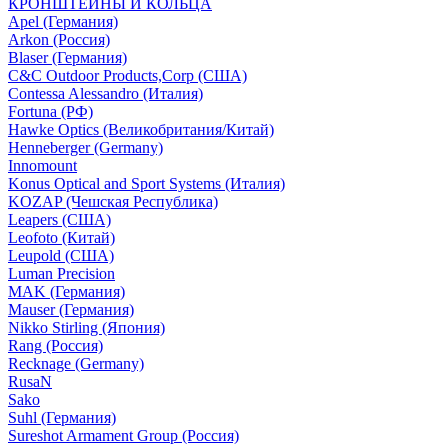
КРОНШТЕЙНЫ И КОЛЬЦА
Apel (Германия)
Arkon (Россия)
Blaser (Германия)
C&C Outdoor Products,Corp (США)
Contessa Alessandro (Италия)
Fortuna (РФ)
Hawke Optics (Великобритания/Китай)
Henneberger (Germany)
Innomount
Konus Optical and Sport Systems (Италия)
KOZAP (Чешская Республика)
Leapers (США)
Leofoto (Китай)
Leupold (США)
Luman Precision
MAK (Германия)
Mauser (Германия)
Nikko Stirling (Япония)
Rang (Россия)
Recknage (Germany)
RusaN
Sako
Suhl (Германия)
Sureshot Armament Group (Россия)