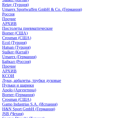
Retay (Турция)
Umarex Sportwaffen GmbH & Co. (Германия)
Россия
Прочие
АРХИВ
Пистолеты пневматические
Borner (США)
Crosman (США)
Ecol (Турция)
Hatsan (Турция)
Stalker (Китай)
Umarex (Германия)
Байкал (Россия)
Прочие
АРХИВ
КСОИ
Луки, арбалеты, трубки духовые
Пульки и шарики
Apolo (Аргентина)
Borner (Германия)
Crosman (США)
Gamo Indastrias S.A. (Испания)
H&N Sport GmbH (Германия)
JSB (Чехия)