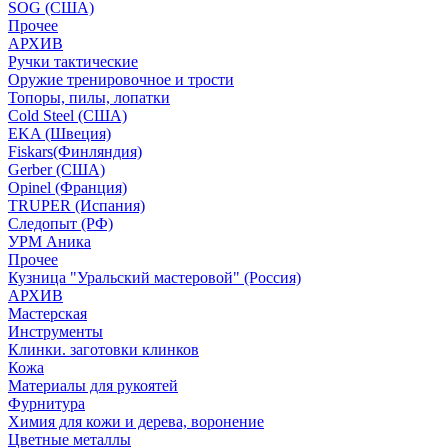
SOG (США)
Прочее
АРХИВ
Ручки тактические
Оружие тренировочное и трости
Топоры, пилы, лопатки
Cold Steel (США)
EKA (Швеция)
Fiskars(Финляндия)
Gerber (США)
Opinel (Франция)
TRUPER (Испания)
Следопыт (РФ)
УРМ Аника
Прочее
Кузница "Уральский мастеровой" (Россия)
АРХИВ
Мастерская
Инструменты
Клинки. заготовки клинков
Кожа
Материалы для рукоятей
Фурнитура
Химия для кожи и дерева, воронение
Цветные металлы