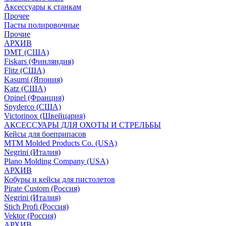
Аксессуары к станкам
Прочее
Пасты полировочные
Прочие
АРХИВ
DMT (США)
Fiskars (Финляндия)
Flitz (США)
Kasumi (Япония)
Katz (США)
Opinel (Франция)
Spyderco (США)
Victorinox (Швейцария)
АКСЕССУАРЫ ДЛЯ ОХОТЫ И СТРЕЛЬБЫ
Кейсы для боеприпасов
MTM Molded Products Co. (USA)
Negrini (Италия)
Plano Molding Company (USA)
АРХИВ
Кобуры и кейсы для пистолетов
Pirate Custom (Россия)
Negrini (Италия)
Stich Profi (Россия)
Vektor (Россия)
АРХИВ