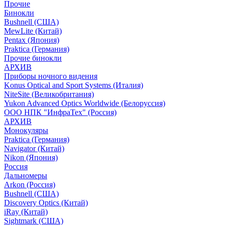
Прочие
Бинокли
Bushnell (США)
MewLite (Китай)
Pentax (Япония)
Praktica (Германия)
Прочие бинокли
АРХИВ
Приборы ночного видения
Konus Optical and Sport Systems (Италия)
NiteSite (Великобритания)
Yukon Advanced Optics Worldwide (Белоруссия)
ООО НПК "ИнфраТех" (Россия)
АРХИВ
Монокуляры
Praktica (Германия)
Navigator (Китай)
Nikon (Япония)
Россия
Дальномеры
Arkon (Россия)
Bushnell (США)
Discovery Optics (Китай)
iRay (Китай)
Sightmark (США)