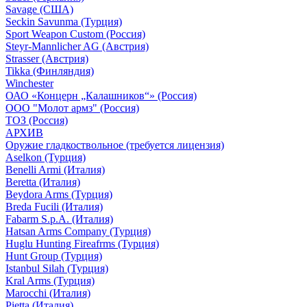
Savage (США)
Seckin Savunma (Турция)
Sport Weapon Custom (Россия)
Steyr-Mannlicher AG (Австрия)
Strasser (Австрия)
Tikka (Финляндия)
Winchester
ОАО «Концерн „Калашников“» (Россия)
ООО "Молот армз" (Россия)
ТОЗ (Россия)
АРХИВ
Оружие гладкоствольное (требуется лицензия)
Aselkon (Турция)
Benelli Armi (Италия)
Beretta (Италия)
Beydora Arms (Турция)
Breda Fucili (Италия)
Fabarm S.p.A. (Италия)
Hatsan Arms Company (Турция)
Huglu Hunting Fireafrms (Турция)
Hunt Group (Турция)
Istanbul Silah (Турция)
Kral Arms (Турция)
Marocchi (Италия)
Pietta (Италия)