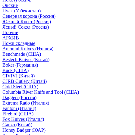
Окские
Пчак (Узбекистан)
Северная корона (Россия)
Южный Крест (Россия)
Ясный Сокол (Россия)
Прочие
АРХИВ
Ножи складные
Antonini Knives (Италия)
Benchmade (США)
Bestech Knives (Китай)
Boker (Германия)
Buck (США)
CIVIVI (Китай)
CJRB Cutlery (Китай)
Cold Steel (США)
Columbia River Knife and Tool (США)
Daggerr (Россия)
Extrema Ratio (Италия)
Fantoni (Италия)
Firebird (США)
Fox Knives (Италия)
Ganzo (Китай)
Honey Badger (ЮАР)