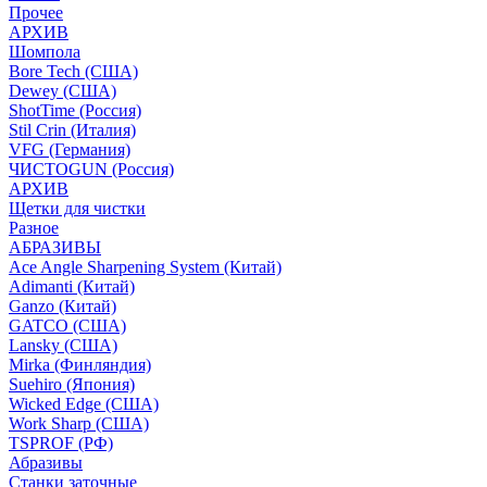
Прочее
АРХИВ
Шомпола
Bore Tech (США)
Dewey (США)
ShotTime (Россия)
Stil Crin (Италия)
VFG (Германия)
ЧИСТОGUN (Россия)
АРХИВ
Щетки для чистки
Разное
АБРАЗИВЫ
Ace Angle Sharpening System (Китай)
Adimanti (Китай)
Ganzo (Китай)
GATCO (США)
Lansky (США)
Mirka (Финляндия)
Suehiro (Япония)
Wicked Edge (США)
Work Sharp (США)
TSPROF (РФ)
Абразивы
Станки заточные