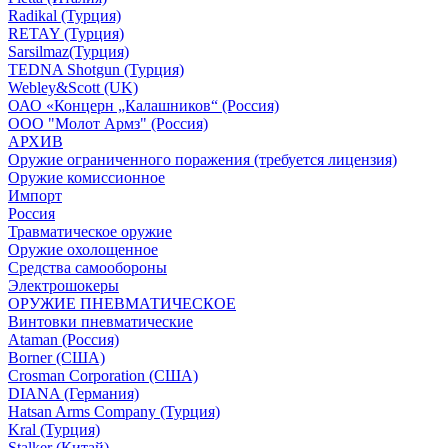
Radikal (Турция)
RETAY (Турция)
Sarsilmaz(Турция)
TEDNA Shotgun (Турция)
Webley&Scott (UK)
ОАО «Концерн „Калашников“ (Россия)
ООО "Молот Армз" (Россия)
АРХИВ
Оружие ограниченного поражения (требуется лицензия)
Оружие комиссионное
Импорт
Россия
Травматическое оружие
Оружие охолощенное
Средства самообороны
Электрошокеры
ОРУЖИЕ ПНЕВМАТИЧЕСКОЕ
Винтовки пневматические
Ataman (Россия)
Borner (США)
Crosman Corporation (США)
DIANA (Германия)
Hatsan Arms Company (Турция)
Kral (Турция)
Stalker (Китай)