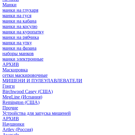
Манки
манки на глухаря
манки на гуся
манки на кабана
манки на косулю
манки на куропатку
манки на рябчика
манки на утку
манки на фазана
наборы манков
манки электронные
АРХИВ
Маскировка
сетки маскировочные
МИШЕНИ И ПУЛЕУЛАВЛЕВАТЕЛИ
Гонги
Birchwood Casey (США)
MegLine (Испания)
Remington (США)
Прочие
Устройства для запуска мишеней
АРХИВ
Наушники
Artlev (Россия)
Awesafe