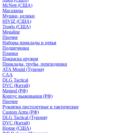
McNett (США)
Магазины
Мушки, целики
HIVIZ (США)
Truglo (США)
Megaline
Прочие
Наборы приклады и цевья
Подщечники
Планки
Покраска оружия
Приклады, трубы, переходники
ATA Mould (Турция)
CAA
DLG Tactical
DVC (Китай)
Magpul (РФ)
Корпус выживания (РФ)
Прочие
Рукоятки пистолетные и тактические
Custom Arms (РФ)
DLG Tactical (Турция)
DVC (Китай)
Hogue (США)