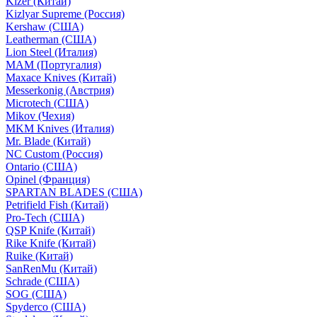
Kizer (Китай)
Kizlyar Supreme (Россия)
Kershaw (США)
Leatherman (США)
Lion Steel (Италия)
MAM (Португалия)
Maxace Knives (Китай)
Messerkonig (Австрия)
Microtech (США)
Mikov (Чехия)
MKM Knives (Италия)
Mr. Blade (Китай)
NC Custom (Россия)
Ontario (США)
Opinel (Франция)
SPARTAN BLADES (США)
Petrifield Fish (Китай)
Pro-Tech (США)
QSP Knife (Китай)
Rike Knife (Китай)
Ruike (Китай)
SanRenMu (Китай)
Schrade (США)
SOG (США)
Spyderco (США)