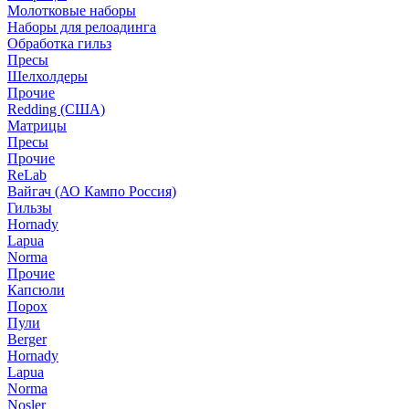
Молотковые наборы
Наборы для релоадинга
Обработка гильз
Пресы
Шелхолдеры
Прочие
Redding (США)
Матрицы
Пресы
Прочие
ReLab
Вайгач (АО Кампо Россия)
Гильзы
Hornady
Lapua
Norma
Прочие
Капсюли
Порох
Пули
Berger
Hornady
Lapua
Norma
Nosler