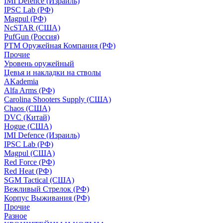
IMI Defence (Израиль)
IPSC Lab (РФ)
Magpul (РФ)
NcSTAR (США)
PufGun (Россия)
РТМ Оружейная Компания (РФ)
Прочие
Уровень оружейный
Цевья и накладки на стволы
AKademia
Alfa Arms (РФ)
Carolina Shooters Supply (США)
Chaos (США)
DVC (Китай)
Hogue (США)
IMI Defence (Израиль)
IPSC Lab (РФ)
Magpul (США)
Red Force (РФ)
Red Heat (РФ)
SGM Tactical (США)
Вежливый Стрелок (РФ)
Корпус Выживания (РФ)
Прочие
Разное