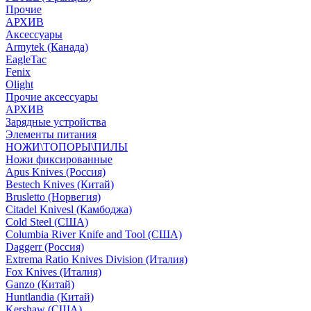
Прочие
АРХИВ
Аксессуары
Armytek (Канада)
EagleTac
Fenix
Olight
Прочие аксессуары
АРХИВ
Зарядные устройства
Элементы питания
НОЖИ\ТОПОРЫ\ПИЛЫ
Ножи фиксированные
Apus Knives (Россия)
Bestech Knives (Китай)
Brusletto (Норвегия)
Citadel Knivesl (Камбоджа)
Cold Steel (США)
Columbia River Knife and Tool (США)
Daggerr (Россия)
Extrema Ratio Knives Division (Италия)
Fox Knives (Италия)
Ganzo (Китай)
Huntlandia (Китай)
Kershaw (США)