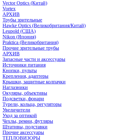
Vector Optics (Китай)
Vortex
АРХИВ
Трубы зрительные
Hawke Optics (Великобритания/Китай)
Leupold (США)
Nikon (Япония)
Praktica (Великобритания)
Прочие зрительные трубы
АРХИВ
Запасные части и аксессуары
Источники питания
Кнопки, пульты
Крепления, адаптеры
Крышки, защитные колпачки
Наглазники
Окуляры, объективы
Подсветки, фонари
Турели, кольца, регуляторы
Увеличители
Уход за оптикой
Чехлы, ремни, футляры
Штативы, подставки
Прочие аксессуары
ТЕПЛОВИЗОРЫ