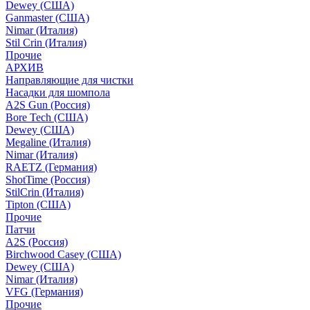
Dewey (США)
Ganmaster (США)
Nimar (Италия)
Stil Crin (Италия)
Прочие
АРХИВ
Направляющие для чистки
Насадки для шомпола
A2S Gun (Россия)
Bore Tech (США)
Dewey (США)
Megaline (Италия)
Nimar (Италия)
RAETZ (Германия)
ShotTime (Россия)
StilCrin (Италия)
Tipton (США)
Прочие
Патчи
A2S (Россия)
Birchwood Casey (США)
Dewey (США)
Nimar (Италия)
VFG (Германия)
Прочие