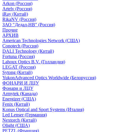
Arkon (Россия)
Artelv (Россия)
iRay (Китай)
RikaNV (Россия)
ЗАО "Дедал-НВ" (Россия)
Прочие
АРХИВ
American Technologies Network (США)
Conotech (Россия)
DALI Technology (Китай)
Fortuna (Россия)
Lahoux Optics B.V. (Голландия)
LEGAT (Россия)
Sytong (Китай)
YukonAdvanced Optics Worldwide (Белоруссия)
ФОНАРИ И ЛЦУ
Фонари и ЛЦУ
Armytek (Канада)
Energizer (США)
Fenix (Китай)
Konus Optical and Sport Systems (Италия)
Led Lenser (Германия)
Nextorch (Китай)
Olight (США)
PETZL (Франция)