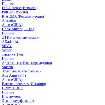
Прочее
Fab-Defense (Израиль)
PufGun (Россия)
K.ARMA (Россия\Турция)
Антабки
Allen (США)
Uncle Mike's (США)
Прочие
ДТК и дульные насадки
АКademia
SRVV
Vector
Тактика-Тула
Прочие
Адаптеры, гайки, переходники
Smersh
Затыльники (тыльники)
Alfa Arms (РФ)
Allen (США)
Barrena industries (Испания)
HiViz (США)
Прочие
Инструмент
Лента камуфляжная
Allen (США)