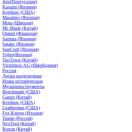
Jero(Португалия)
Kasumi (Япония)
Kershaw (США)
Masahiro (Япония)
Mora (Швеция)
Mr. Blade (Китай)
Opinel (Франция)
Samura (Япония)
Satake (Япония)
SunCraft (Япония)
Tojiro(Япония)
TuoTown (Китай)
Victorinox AG (Швейцария)
Россия
Доски разделочные
Ножи исторические
Мультиинструменты
Benchmade (США)
Ganzo (Китай)
Kershaw (США)
Leatherman (США)
Fox Knives (Италия)
Tramp (Россия)
NexTool (Китай)
Roxon (Китай)