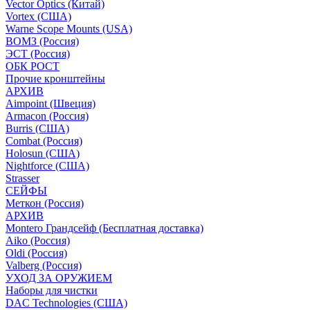
Vector Optics (Китай)
Vortex (США)
Warne Scope Mounts (USA)
ВОМЗ (Россия)
ЭСТ (Россия)
ОБК РОСТ
Прочие кронштейны
АРХИВ
Aimpoint (Швеция)
Armacon (Россия)
Burris (США)
Combat (Россия)
Holosun (США)
Nightforce (США)
Strasser
СЕЙФЫ
Меткон (Россия)
АРХИВ
Montero Грандсейф (Бесплатная доставка)
Aiko (Россия)
Oldi (Россия)
Valberg (Россия)
УХОД ЗА ОРУЖИЕМ
Наборы для чистки
DAC Technologies (США)