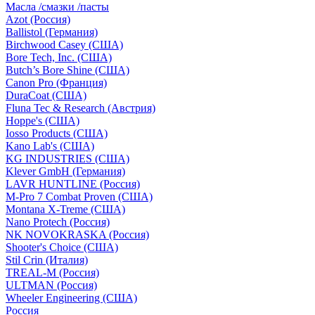
Масла /смазки /пасты
Azot (Россия)
Ballistol (Германия)
Birchwood Casey (США)
Bore Tech, Inc. (США)
Butch’s Bore Shine (СШA)
Canon Pro (Франция)
DuraCoat (США)
Fluna Tec & Research (Австрия)
Hoppe's (США)
Iosso Products (США)
Kano Lab's (США)
KG INDUSTRIES (США)
Klever GmbH (Германия)
LAVR HUNTLINE (Россия)
M-Pro 7 Combat Proven (СШA)
Montana X-Treme (США)
Nano Protech (Россия)
NK NOVOKRASKA (Россия)
Shooter's Choice (СШA)
Stil Crin (Италия)
TREAL-M (Россия)
ULTMAN (Россия)
Wheeler Engineering (СШA)
Россия