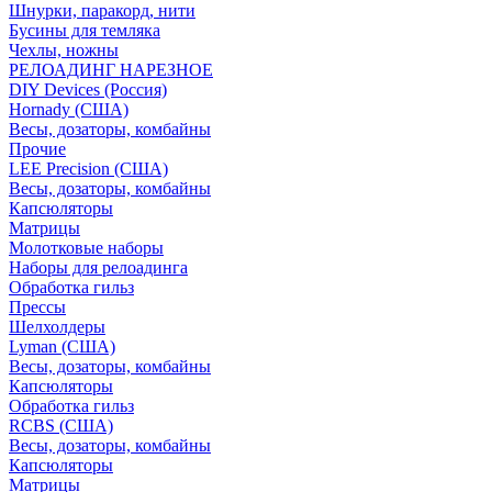
Шнурки, паракорд, нити
Бусины для темляка
Чехлы, ножны
РЕЛОАДИНГ НАРЕЗНОЕ
DIY Devices (Россия)
Hornady (США)
Весы, дозаторы, комбайны
Прочие
LEE Precision (США)
Весы, дозаторы, комбайны
Капсюляторы
Матрицы
Молотковые наборы
Наборы для релоадинга
Обработка гильз
Преcсы
Шелхолдеры
Lyman (США)
Весы, дозаторы, комбайны
Капсюляторы
Обработка гильз
RCBS (США)
Весы, дозаторы, комбайны
Капсюляторы
Матрицы