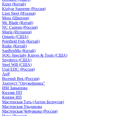
Kizer (Китай)
Kizlyar Supreme (Россия)
Lion Steel (Италия)
Mora (Швеция)
Mr. Blade (Китай)
NC Custom (Россия)
Muela (Испания)
Ontario (США)
Petrifield Fish (Китай)
Ruike (Китай)
SanRenMu (Китай)
SOG Specialty Knives & Tools (США)
Spyderco (США)
Steel Will (США)
Ural EDC (Россия)
АиР
Волчий Век (Россия)
Златоуст "Оружейникъ"
ИМ Завьялова
Кизляр ПП
Князев ИП
Мастерская Тать (Антон Белоусов)
Мастерская Ульданова
Мастерская Чебуркова (Россия)
Нокс (Россия)