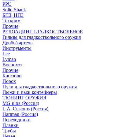
PPU
Solid Shank
БПЗ, НПЗ
Техкрим
Прочие
РЕЛОАДИНГ ГЛАДКОСТВОЛЬНОЕ
Гильзы для гладкоствольного оружия
Дробь/картечь
Инструменты
Lee
Lyman
Военохот
Прочие
Капсюли
Порох
Пули для гладкоствольного оружия
Пыжи и пыж-контейнеры
ТЮНИНГ ОРУЖИЯ
MG-ultra (Россия)
L.A. Customs (Россия)
Hartman (Россия)
Переходники
Планки
Трубы
Цевья