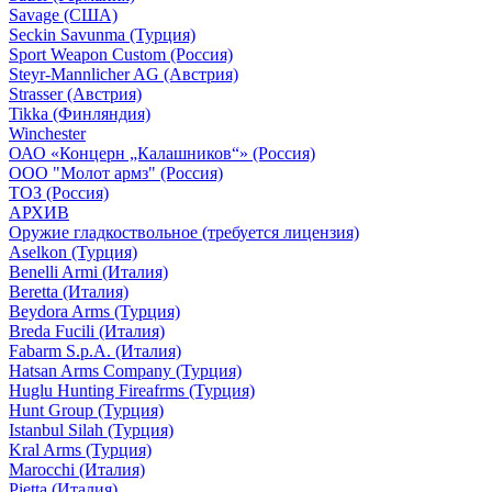
Savage (США)
Seckin Savunma (Турция)
Sport Weapon Custom (Россия)
Steyr-Mannlicher AG (Австрия)
Strasser (Австрия)
Tikka (Финляндия)
Winchester
ОАО «Концерн „Калашников“» (Россия)
ООО "Молот армз" (Россия)
ТОЗ (Россия)
АРХИВ
Оружие гладкоствольное (требуется лицензия)
Aselkon (Турция)
Benelli Armi (Италия)
Beretta (Италия)
Beydora Arms (Турция)
Breda Fucili (Италия)
Fabarm S.p.A. (Италия)
Hatsan Arms Company (Турция)
Huglu Hunting Fireafrms (Турция)
Hunt Group (Турция)
Istanbul Silah (Турция)
Kral Arms (Турция)
Marocchi (Италия)
Pietta (Италия)