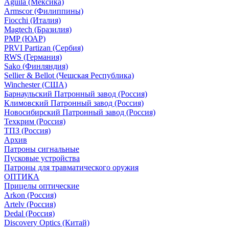
Aguila (Мексика)
Armscor (Филиппины)
Fiocchi (Италия)
Magtech (Бразилия)
PMP (ЮАР)
PRVI Partizan (Сербия)
RWS (Германия)
Sako (Финляндия)
Sellier & Bellot (Чешская Республика)
Winchester (США)
Барнаульский Патронный завод (Россия)
Климовский Патронный завод (Россия)
Новосибирский Патронный завод (Россия)
Техкрим (Россия)
ТПЗ (Россия)
Архив
Патроны сигнальные
Пусковые устройства
Патроны для травматического оружия
ОПТИКА
Прицелы оптические
Arkon (Россия)
Artelv (Россия)
Dedal (Россия)
Discovery Optics (Китай)