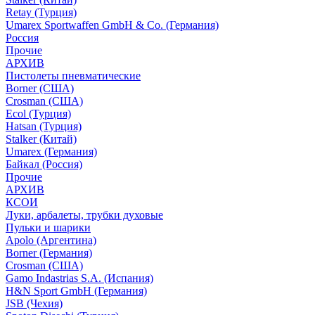
Retay (Турция)
Umarex Sportwaffen GmbH & Co. (Германия)
Россия
Прочие
АРХИВ
Пистолеты пневматические
Borner (США)
Crosman (США)
Ecol (Турция)
Hatsan (Турция)
Stalker (Китай)
Umarex (Германия)
Байкал (Россия)
Прочие
АРХИВ
КСОИ
Луки, арбалеты, трубки духовые
Пульки и шарики
Apolo (Аргентина)
Borner (Германия)
Crosman (США)
Gamo Indastrias S.A. (Испания)
H&N Sport GmbH (Германия)
JSB (Чехия)