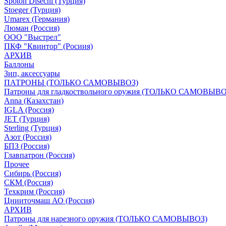
Spoton Disechi (Турция)
Stoeger (Турция)
Umarex (Германия)
Люман (Россия)
ООО "Выстрел"
ПКФ "Квинтор" (Росиия)
АРХИВ
Баллоны
Зип, аксессуары
ПАТРОНЫ (ТОЛЬКО САМОВЫВОЗ)
Патроны для гладкоствольного оружия (ТОЛЬКО САМОВЫВО
Anna (Казахстан)
IGLA (Россия)
JET (Турция)
Sterling (Турция)
Азот (Россия)
БПЗ (Россия)
Главпатрон (Россия)
Прочее
Сибирь (Россия)
СКМ (Россия)
Техкрим (Россия)
Цнииточмаш АО (Россия)
АРХИВ
Патроны для нарезного оружия (ТОЛЬКО САМОВЫВОЗ)