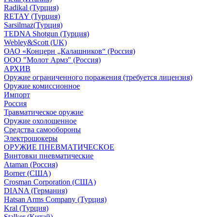
Radikal (Турция)
RETAY (Турция)
Sarsilmaz(Турция)
TEDNA Shotgun (Турция)
Webley&Scott (UK)
ОАО «Концерн „Калашников“ (Россия)
ООО "Молот Армз" (Россия)
АРХИВ
Оружие ограниченного поражения (требуется лицензия)
Оружие комиссионное
Импорт
Россия
Травматическое оружие
Оружие охолощенное
Средства самообороны
Электрошокеры
ОРУЖИЕ ПНЕВМАТИЧЕСКОЕ
Винтовки пневматические
Ataman (Россия)
Borner (США)
Crosman Corporation (США)
DIANA (Германия)
Hatsan Arms Company (Турция)
Kral (Турция)
Stalker (Китай)