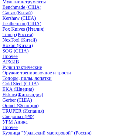
Мультиинструменты
Benchmade (США)
Ganzo (Китай)
Kershaw (США)
Leatherman (США)
Fox Knives (Италия)
Tramp (Россия)
NexTool (Китай)
Roxon (Китай)
SOG (США)
Прочее
АРХИВ
Ручки тактические
Оружие тренировочное и трости
Топоры, пилы, лопатки
Cold Steel (США)
EKA (Швеция)
Fiskars(Финляндия)
Gerber (США)
Opinel (Франция)
TRUPER (Испания)
Следопыт (РФ)
УРМ Аника
Прочее
Кузница "Уральский мастеровой" (Россия)