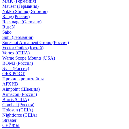
MAK (Германия)
Mauser (Германия)
Nikko Stirling (Япония)
Rang (Россия)
Recknage (Germany)
RusaN
Sako
Suhl (Германия)
Sureshot Armament Group (Россия)
Vector Optics (Китай)
Vortex (США)
Warne Scope Mounts (USA)
ВОМЗ (Россия)
ЭСТ (Россия)
ОБК РОСТ
Прочие кронштейны
АРХИВ
Aimpoint (Швеция)
Armacon (Россия)
Burris (США)
Combat (Россия)
Holosun (США)
Nightforce (США)
Strasser
СЕЙФЫ