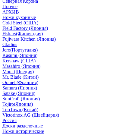
Северная Корона
Прочее
АРХИВ
Ножи кухонные
Cold Steel (США)
Field Factory (Япония)
Fiskars(Финляндия)
Fujiwara Kitchen (Япония)
Gladius
Jero(Португалия)
Kasumi (Япония)
Kershaw (США)
Masahiro (Япония)
Mora (Швеция)
Mr. Blade (Китай)
Opinel (Франция)
Samura (Япония)
Satake (Япония)
SunCraft (Япония)
Tojiro(Япония)
TuoTown (Китай)
Victorinox AG (Швейцария)
Россия
Доски разделочные
Ножи исторические