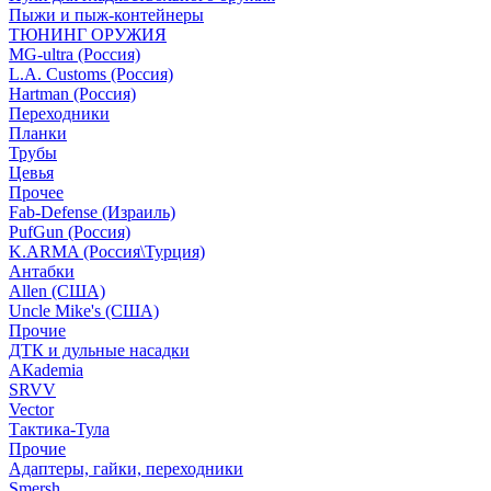
Пыжи и пыж-контейнеры
ТЮНИНГ ОРУЖИЯ
MG-ultra (Россия)
L.A. Customs (Россия)
Hartman (Россия)
Переходники
Планки
Трубы
Цевья
Прочее
Fab-Defense (Израиль)
PufGun (Россия)
K.ARMA (Россия\Турция)
Антабки
Allen (США)
Uncle Mike's (США)
Прочие
ДТК и дульные насадки
АКademia
SRVV
Vector
Тактика-Тула
Прочие
Адаптеры, гайки, переходники
Smersh