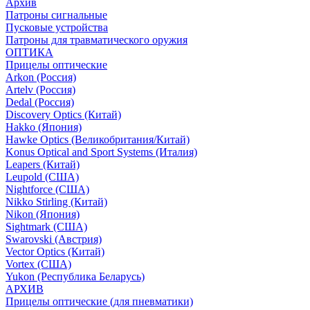
Архив
Патроны сигнальные
Пусковые устройства
Патроны для травматического оружия
ОПТИКА
Прицелы оптические
Arkon (Россия)
Artelv (Россия)
Dedal (Россия)
Discovery Optics (Китай)
Hakko (Япония)
Hawke Optics (Великобритания/Китай)
Konus Optical and Sport Systems (Италия)
Leapers (Китай)
Leupold (США)
Nightforce (США)
Nikko Stirling (Китай)
Nikon (Япония)
Sightmark (США)
Swarovski (Австрия)
Vector Optics (Китай)
Vortex (США)
Yukon (Республика Беларусь)
АРХИВ
Прицелы оптические (для пневматики)