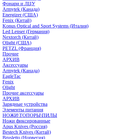
Фонари и ЛЦУ
Armytek (Канада)
Energizer (США)
Fenix (Китай)
Konus Optical and Sport Systems (Италия)
Led Lenser (Германия)
Nextorch (Китай)
Olight (США)
PETZL (Франция)
Прочие
АРХИВ
Аксессуары
Armytek (Канада)
EagleTac
Fenix
Olight
Прочие аксессуары
АРХИВ
Зарядные устройства
Элементы питания
НОЖИ\ТОПОРЫ\ПИЛЫ
Ножи фиксированные
Apus Knives (Россия)
Bestech Knives (Китай)
Brusletto (Норвегия)