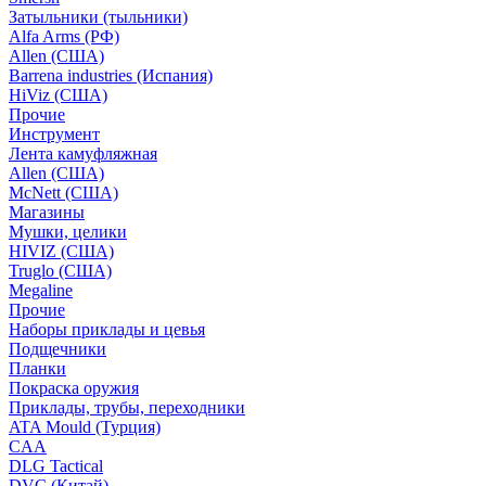
Затыльники (тыльники)
Alfa Arms (РФ)
Allen (США)
Barrena industries (Испания)
HiViz (США)
Прочие
Инструмент
Лента камуфляжная
Allen (США)
McNett (США)
Магазины
Мушки, целики
HIVIZ (США)
Truglo (США)
Megaline
Прочие
Наборы приклады и цевья
Подщечники
Планки
Покраска оружия
Приклады, трубы, переходники
ATA Mould (Турция)
CAA
DLG Tactical
DVC (Китай)