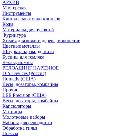
АРХИВ
Мастерская
Инструменты
Клинки. заготовки клинков
Кожа
Материалы для рукоятей
Фурнитура
Химия для кожи и дерева, воронение
Цветные металлы
Шнурки, паракорд, нити
Бусины для темляка
Чехлы, ножны
РЕЛОАДИНГ НАРЕЗНОЕ
DIY Devices (Россия)
Hornady (США)
Весы, дозаторы, комбайны
Прочие
LEE Precision (США)
Весы, дозаторы, комбайны
Капсюляторы
Матрицы
Молотковые наборы
Наборы для релоадинга
Обработка гильз
Преcсы