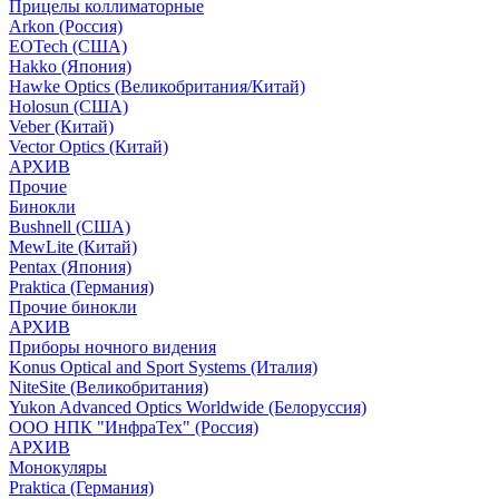
Прицелы коллиматорные
Arkon (Россия)
EOTech (США)
Hakko (Япония)
Hawke Optics (Великобритания/Китай)
Holosun (США)
Veber (Китай)
Vector Optics (Китай)
АРХИВ
Прочие
Бинокли
Bushnell (США)
MewLite (Китай)
Pentax (Япония)
Praktica (Германия)
Прочие бинокли
АРХИВ
Приборы ночного видения
Konus Optical and Sport Systems (Италия)
NiteSite (Великобритания)
Yukon Advanced Optics Worldwide (Белоруссия)
ООО НПК "ИнфраТех" (Россия)
АРХИВ
Монокуляры
Praktica (Германия)