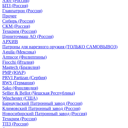
Азот (Россия)
БПЗ (Россия)
Главпатрон (Россия)
Прочее
Сибирь (Россия)
СКМ (Россия)
Техкрим (Россия)
Цнииточмаш АО (Россия)
АРХИВ
Патроны для нарезного оружия (ТОЛЬКО САМОВЫВОЗ)
Aguila (Мексика)
Armscor (Филиппины)
Fiocchi (Италия)
Magtech (Бразилия)
PMP (ЮАР)
PRVI Partizan (Сербия)
RWS (Германия)
Sako (Финляндия)
Sellier & Bellot (Чешская Республика)
Winchester (США)
Барнаульский Патронный завод (Россия)
Климовский Патронный завод (Россия)
Новосибирский Патронный завод (Россия)
Техкрим (Россия)
ТПЗ (Россия)