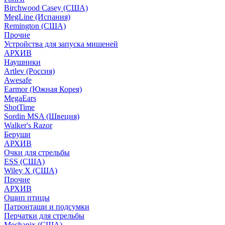
Birchwood Casey (США)
MegLine (Испания)
Remington (США)
Прочие
Устройства для запуска мишеней
АРХИВ
Наушники
Artlev (Россия)
Awesafe
Earmor (Южная Корея)
MegaEars
ShotTime
Sordin MSA (Швеция)
Walker's Razor
Беруши
АРХИВ
Очки для стрельбы
ESS (США)
Wiley X (США)
Прочие
АРХИВ
Ощип птицы
Патронташи и подсумки
Перчатки для стрельбы
Mechanix (США)