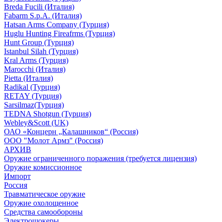
Breda Fucili (Италия)
Fabarm S.p.A. (Италия)
Hatsan Arms Company (Турция)
Huglu Hunting Fireafrms (Турция)
Hunt Group (Турция)
Istanbul Silah (Турция)
Kral Arms (Турция)
Marocchi (Италия)
Pietta (Италия)
Radikal (Турция)
RETAY (Турция)
Sarsilmaz(Турция)
TEDNA Shotgun (Турция)
Webley&Scott (UK)
ОАО «Концерн „Калашников“ (Россия)
ООО "Молот Армз" (Россия)
АРХИВ
Оружие ограниченного поражения (требуется лицензия)
Оружие комиссионное
Импорт
Россия
Травматическое оружие
Оружие охолощенное
Средства самообороны
Электрошокеры