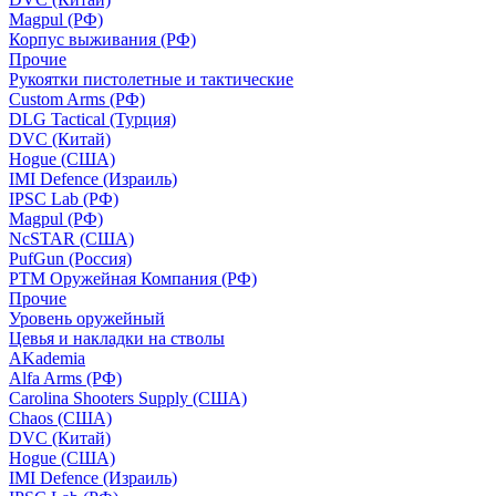
Magpul (РФ)
Корпус выживания (РФ)
Прочие
Рукоятки пистолетные и тактические
Custom Arms (РФ)
DLG Tactical (Турция)
DVC (Китай)
Hogue (США)
IMI Defence (Израиль)
IPSC Lab (РФ)
Magpul (РФ)
NcSTAR (США)
PufGun (Россия)
РТМ Оружейная Компания (РФ)
Прочие
Уровень оружейный
Цевья и накладки на стволы
AKademia
Alfa Arms (РФ)
Carolina Shooters Supply (США)
Chaos (США)
DVC (Китай)
Hogue (США)
IMI Defence (Израиль)