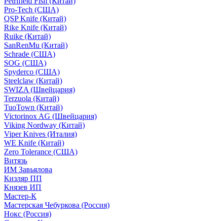
Petrifield Fish (Китай)
Pro-Tech (США)
QSP Knife (Китай)
Rike Knife (Китай)
Ruike (Китай)
SanRenMu (Китай)
Schrade (США)
SOG (США)
Spyderco (США)
Steelclaw (Китай)
SWIZA (Швейцария)
Terzuola (Китай)
TuoTown (Китай)
Victorinox AG (Швейцария)
Viking Nordway (Китай)
Viper Knives (Италия)
WE Knife (Китай)
Zero Tolerance (США)
Витязь
ИМ Завьялова
Кизляр ПП
Князев ИП
Мастер-К
Мастерская Чебуркова (Россия)
Нокс (Россия)