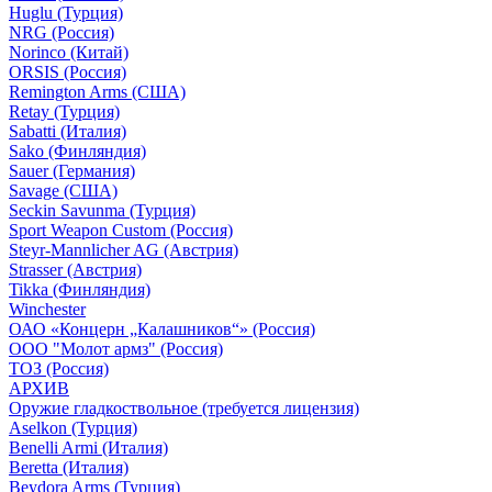
Huglu (Турция)
NRG (Россия)
Norinco (Китай)
ORSIS (Россия)
Remington Arms (США)
Retay (Турция)
Sabatti (Италия)
Sako (Финляндия)
Sauer (Германия)
Savage (США)
Seckin Savunma (Турция)
Sport Weapon Custom (Россия)
Steyr-Mannlicher AG (Австрия)
Strasser (Австрия)
Tikka (Финляндия)
Winchester
ОАО «Концерн „Калашников“» (Россия)
ООО "Молот армз" (Россия)
ТОЗ (Россия)
АРХИВ
Оружие гладкоствольное (требуется лицензия)
Aselkon (Турция)
Benelli Armi (Италия)
Beretta (Италия)
Beydora Arms (Турция)