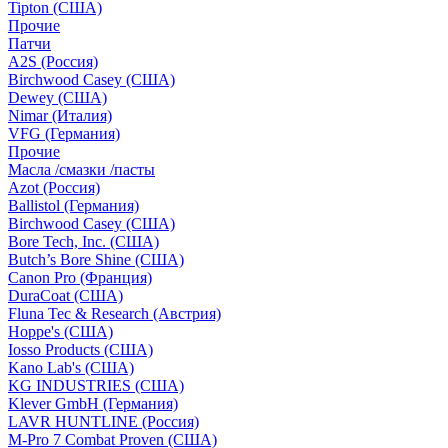
Tipton (США)
Прочие
Патчи
A2S (Россия)
Birchwood Casey (США)
Dewey (США)
Nimar (Италия)
VFG (Германия)
Прочие
Масла /смазки /пасты
Azot (Россия)
Ballistol (Германия)
Birchwood Casey (США)
Bore Tech, Inc. (США)
Butch’s Bore Shine (СШA)
Canon Pro (Франция)
DuraCoat (США)
Fluna Tec & Research (Австрия)
Hoppe's (США)
Iosso Products (США)
Kano Lab's (США)
KG INDUSTRIES (США)
Klever GmbH (Германия)
LAVR HUNTLINE (Россия)
M-Pro 7 Combat Proven (СШA)