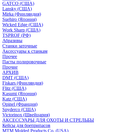
GATCO (США)
Lansky (США)
Mirka (Финляндия)
Suehiro (Япония)
Wicked Edge (США)
Work Sharp (США)
TSPROF (РФ)
Абразивы
Станки заточные
Аксессуары к станкам
Прочее
Пасты полировочные
Прочие
АРХИВ
DMT (США)
Fiskars (Финляндия)
Flitz (США)
Kasumi (Япония)
Katz (США)
Opinel (Франция)
Spyderco (США)
Victorinox (Швейцария)
АКСЕССУАРЫ ДЛЯ ОХОТЫ И СТРЕЛЬБЫ
Кейсы для боеприпасов
MTM Molded Products Co. (USA)