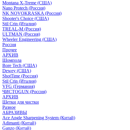
Montana X-Treme (США)
Nano Protech (Россия)
NK NOVOKRASKA (Россия)
Shooter's Choice (СШA)
Stil Crin (Италия)
TREAL-M (Россия)
ULTMAN (Россия)
Wheeler Engineering (СШA)
Россия
Прочее
АРХИВ
Шомпола
Bore Tech (США)
Dewey (США)
ShotTime (Россия)
Stil Crin (Италия)
VFG (Германия)
ЧИСТОGUN (Россия)
АРХИВ
Щетки для чистки
Разное
АБРАЗИВЫ
Ace Angle Sharpening System (Китай)
Adimanti (Китай)
Ganzo (Китай)