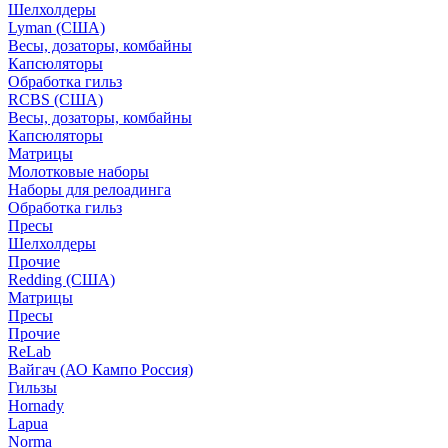
Шелхолдеры
Lyman (США)
Весы, дозаторы, комбайны
Капсюляторы
Обработка гильз
RCBS (США)
Весы, дозаторы, комбайны
Капсюляторы
Матрицы
Молотковые наборы
Наборы для релоадинга
Обработка гильз
Пресы
Шелхолдеры
Прочие
Redding (США)
Матрицы
Пресы
Прочие
ReLab
Вайгач (АО Кампо Россия)
Гильзы
Hornady
Lapua
Norma