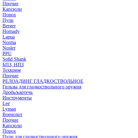
Прочие
Капсюли
Порох
Пули
Berger
Hornady
Lapua
Norma
Nosler
PPU
Solid Shank
БПЗ, НПЗ
Техкрим
Прочие
РЕЛОАДИНГ ГЛАДКОСТВОЛЬНОЕ
Гильзы для гладкоствольного оружия
Дробь/картечь
Инструменты
Lee
Lyman
Военохот
Прочие
Капсюли
Порох
Пули для гладкоствольного оружия