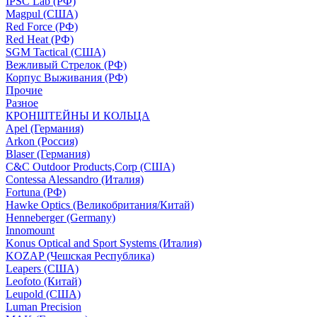
IPSC Lab (РФ)
Magpul (США)
Red Force (РФ)
Red Heat (РФ)
SGM Tactical (США)
Вежливый Стрелок (РФ)
Корпус Выживания (РФ)
Прочие
Разное
КРОНШТЕЙНЫ И КОЛЬЦА
Apel (Германия)
Arkon (Россия)
Blaser (Германия)
C&C Outdoor Products,Corp (США)
Contessa Alessandro (Италия)
Fortuna (РФ)
Hawke Optics (Великобритания/Китай)
Henneberger (Germany)
Innomount
Konus Optical and Sport Systems (Италия)
KOZAP (Чешская Республика)
Leapers (США)
Leofoto (Китай)
Leupold (США)
Luman Precision