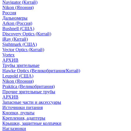
Navigator (Китай)
Nikon (Япония)
Россия
Дальномеры
Arkon (Россия)
Bushnell (США)
Discovery Optics (Китай)
iRay (Китай)
Sightmark (США)
Vector Optics (Китай)
Vortex
АРХИВ
Трубы зрительные
Hawke Optics (Великобритания/Китай)
Leupold (США)
Nikon (Япония)
Praktica (Великобритания)
Прочие зрительные трубы
АРХИВ
Запасные части и аксессуары
Источники питания
Кнопки, пульты
Крепления, адаптеры
Крышки, защитные колпачки
Наглазники