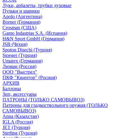
Луки, арбалеты, трубки духовые
Пульки и шарики
Apolo (Аргентина)
Borner (Германия)
Crosman (США)
Gamo Indastrias S.A. (Испания)
H&N Sport GmbH (Германия)
JSB (Чехия)
Spoton Disechi (Турция)
Stoeger (Турция)
Umarex (Германия)
Люман (Россия)
ООО "Выстрел"
ПКФ "Квинтор" (Росиия)
АРХИВ
Баллоны
Зип, аксессуары
ПАТРОНЫ (ТОЛЬКО САМОВЫВОЗ)
Патроны для гладкоствольного оружия (ТОЛЬКО
САМОВЫВОЗ)
Anna (Казахстан)
IGLA (Россия)
JET (Турция)
Sterling (Турция)