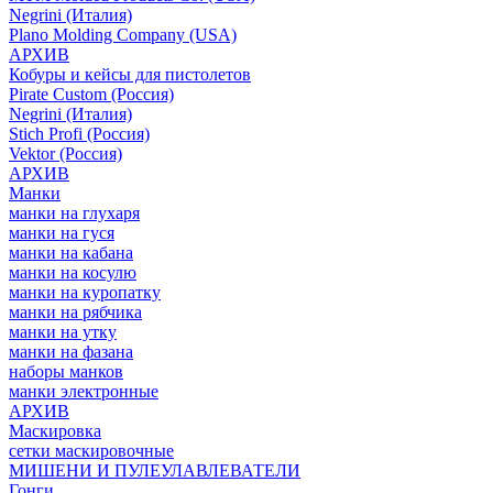
Negrini (Италия)
Plano Molding Company (USA)
АРХИВ
Кобуры и кейсы для пистолетов
Pirate Custom (Россия)
Negrini (Италия)
Stich Profi (Россия)
Vektor (Россия)
АРХИВ
Манки
манки на глухаря
манки на гуся
манки на кабана
манки на косулю
манки на куропатку
манки на рябчика
манки на утку
манки на фазана
наборы манков
манки электронные
АРХИВ
Маскировка
сетки маскировочные
МИШЕНИ И ПУЛЕУЛАВЛЕВАТЕЛИ
Гонги