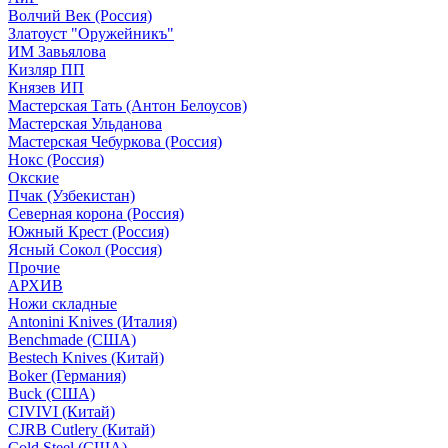
Волчий Век (Россия)
Златоуст "Оружейникъ"
ИМ Завьялова
Кизляр ПП
Князев ИП
Мастерская Тать (Антон Белоусов)
Мастерская Ульданова
Мастерская Чебуркова (Россия)
Нокс (Россия)
Окские
Пчак (Узбекистан)
Северная корона (Россия)
Южный Крест (Россия)
Ясный Сокол (Россия)
Прочие
АРХИВ
Ножи складные
Antonini Knives (Италия)
Benchmade (США)
Bestech Knives (Китай)
Boker (Германия)
Buck (США)
CIVIVI (Китай)
CJRB Cutlery (Китай)
Cold Steel (США)