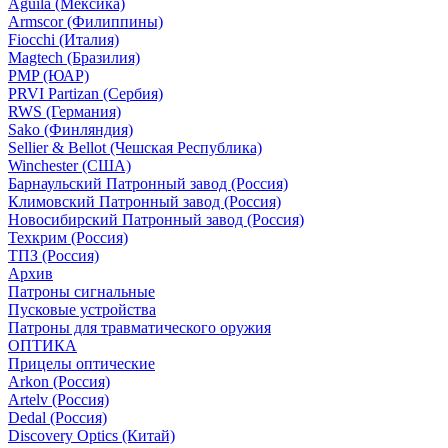
Aguila (Мексика)
Armscor (Филиппины)
Fiocchi (Италия)
Magtech (Бразилия)
PMP (ЮАР)
PRVI Partizan (Сербия)
RWS (Германия)
Sako (Финляндия)
Sellier & Bellot (Чешская Республика)
Winchester (США)
Барнаульский Патронный завод (Россия)
Климовский Патронный завод (Россия)
Новосибирский Патронный завод (Россия)
Техкрим (Россия)
ТПЗ (Россия)
Архив
Патроны сигнальные
Пусковые устройства
Патроны для травматического оружия
ОПТИКА
Прицелы оптические
Arkon (Россия)
Artelv (Россия)
Dedal (Россия)
Discovery Optics (Китай)