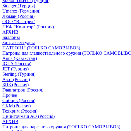
Spoton Disechi (Турция)
Stoeger (Турция)
Umarex (Германия)
Люман (Россия)
ООО "Выстрел"
ПКФ "Квинтор" (Росиия)
АРХИВ
Баллоны
Зип, аксессуары
ПАТРОНЫ (ТОЛЬКО САМОВЫВОЗ)
Патроны для гладкоствольного оружия (ТОЛЬКО САМОВЫВО
Anna (Казахстан)
IGLA (Россия)
JET (Турция)
Sterling (Турция)
Азот (Россия)
БПЗ (Россия)
Главпатрон (Россия)
Прочее
Сибирь (Россия)
СКМ (Россия)
Техкрим (Россия)
Цнииточмаш АО (Россия)
АРХИВ
Патроны для нарезного оружия (ТОЛЬКО САМОВЫВОЗ)