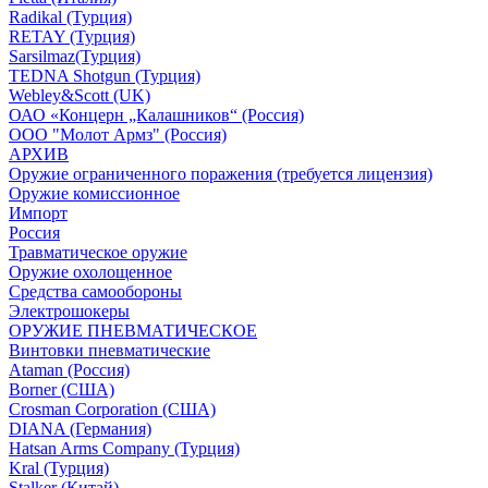
Radikal (Турция)
RETAY (Турция)
Sarsilmaz(Турция)
TEDNA Shotgun (Турция)
Webley&Scott (UK)
ОАО «Концерн „Калашников“ (Россия)
ООО "Молот Армз" (Россия)
АРХИВ
Оружие ограниченного поражения (требуется лицензия)
Оружие комиссионное
Импорт
Россия
Травматическое оружие
Оружие охолощенное
Средства самообороны
Электрошокеры
ОРУЖИЕ ПНЕВМАТИЧЕСКОЕ
Винтовки пневматические
Ataman (Россия)
Borner (США)
Crosman Corporation (США)
DIANA (Германия)
Hatsan Arms Company (Турция)
Kral (Турция)
Stalker (Китай)