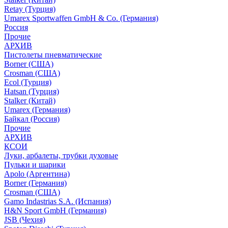
Retay (Турция)
Umarex Sportwaffen GmbH & Co. (Германия)
Россия
Прочие
АРХИВ
Пистолеты пневматические
Borner (США)
Crosman (США)
Ecol (Турция)
Hatsan (Турция)
Stalker (Китай)
Umarex (Германия)
Байкал (Россия)
Прочие
АРХИВ
КСОИ
Луки, арбалеты, трубки духовые
Пульки и шарики
Apolo (Аргентина)
Borner (Германия)
Crosman (США)
Gamo Indastrias S.A. (Испания)
H&N Sport GmbH (Германия)
JSB (Чехия)