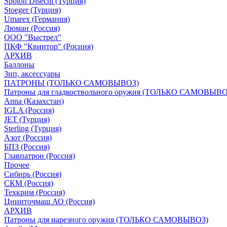
Spoton Disechi (Турция)
Stoeger (Турция)
Umarex (Германия)
Люман (Россия)
ООО "Выстрел"
ПКФ "Квинтор" (Росиия)
АРХИВ
Баллоны
Зип, аксессуары
ПАТРОНЫ (ТОЛЬКО САМОВЫВОЗ)
Патроны для гладкоствольного оружия (ТОЛЬКО САМОВЫВО
Anna (Казахстан)
IGLA (Россия)
JET (Турция)
Sterling (Турция)
Азот (Россия)
БПЗ (Россия)
Главпатрон (Россия)
Прочее
Сибирь (Россия)
СКМ (Россия)
Техкрим (Россия)
Цнииточмаш АО (Россия)
АРХИВ
Патроны для нарезного оружия (ТОЛЬКО САМОВЫВОЗ)