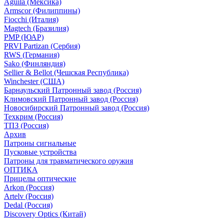
Aguila (Мексика)
Armscor (Филиппины)
Fiocchi (Италия)
Magtech (Бразилия)
PMP (ЮАР)
PRVI Partizan (Сербия)
RWS (Германия)
Sako (Финляндия)
Sellier & Bellot (Чешская Республика)
Winchester (США)
Барнаульский Патронный завод (Россия)
Климовский Патронный завод (Россия)
Новосибирский Патронный завод (Россия)
Техкрим (Россия)
ТПЗ (Россия)
Архив
Патроны сигнальные
Пусковые устройства
Патроны для травматического оружия
ОПТИКА
Прицелы оптические
Arkon (Россия)
Artelv (Россия)
Dedal (Россия)
Discovery Optics (Китай)