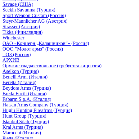
Savage (США)
Seckin Savunma (Турция)
Sport Weapon Custom (Россия)
Steyr-Mannlicher AG (Австрия)
Strasser (Австрия)
Tikka (Финляндия)
Winchester
ОАО «Концерн „Калашников“» (Россия)
ООО "Молот армз" (Россия)
ТОЗ (Россия)
АРХИВ
Оружие гладкоствольное (требуется лицензия)
Aselkon (Турция)
Benelli Armi (Италия)
Beretta (Италия)
Beydora Arms (Турция)
Breda Fucili (Италия)
Fabarm S.p.A. (Италия)
Hatsan Arms Company (Турция)
Huglu Hunting Fireafrms (Турция)
Hunt Group (Турция)
Istanbul Silah (Турция)
Kral Arms (Турция)
Marocchi (Италия)
Pietta (Италия)