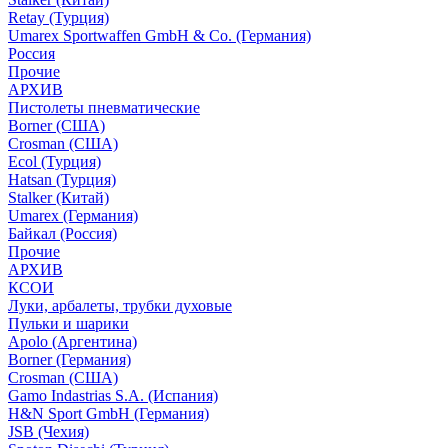
Retay (Турция)
Umarex Sportwaffen GmbH & Co. (Германия)
Россия
Прочие
АРХИВ
Пистолеты пневматические
Borner (США)
Crosman (США)
Ecol (Турция)
Hatsan (Турция)
Stalker (Китай)
Umarex (Германия)
Байкал (Россия)
Прочие
АРХИВ
КСОИ
Луки, арбалеты, трубки духовые
Пульки и шарики
Apolo (Аргентина)
Borner (Германия)
Crosman (США)
Gamo Indastrias S.A. (Испания)
H&N Sport GmbH (Германия)
JSB (Чехия)