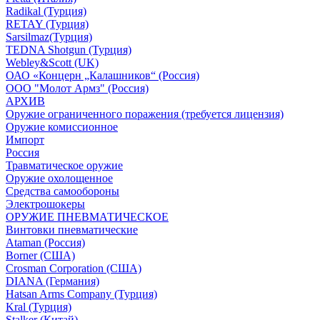
Radikal (Турция)
RETAY (Турция)
Sarsilmaz(Турция)
TEDNA Shotgun (Турция)
Webley&Scott (UK)
ОАО «Концерн „Калашников“ (Россия)
ООО "Молот Армз" (Россия)
АРХИВ
Оружие ограниченного поражения (требуется лицензия)
Оружие комиссионное
Импорт
Россия
Травматическое оружие
Оружие охолощенное
Средства самообороны
Электрошокеры
ОРУЖИЕ ПНЕВМАТИЧЕСКОЕ
Винтовки пневматические
Ataman (Россия)
Borner (США)
Crosman Corporation (США)
DIANA (Германия)
Hatsan Arms Company (Турция)
Kral (Турция)
Stalker (Китай)