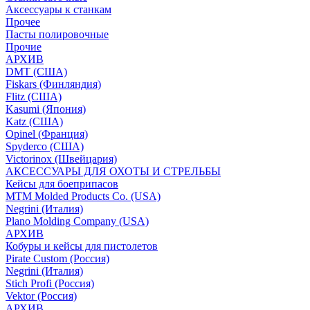
Аксессуары к станкам
Прочее
Пасты полировочные
Прочие
АРХИВ
DMT (США)
Fiskars (Финляндия)
Flitz (США)
Kasumi (Япония)
Katz (США)
Opinel (Франция)
Spyderco (США)
Victorinox (Швейцария)
АКСЕССУАРЫ ДЛЯ ОХОТЫ И СТРЕЛЬБЫ
Кейсы для боеприпасов
MTM Molded Products Co. (USA)
Negrini (Италия)
Plano Molding Company (USA)
АРХИВ
Кобуры и кейсы для пистолетов
Pirate Custom (Россия)
Negrini (Италия)
Stich Profi (Россия)
Vektor (Россия)
АРХИВ