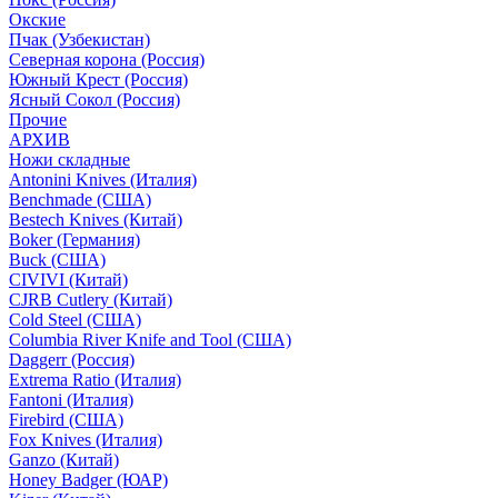
Окские
Пчак (Узбекистан)
Северная корона (Россия)
Южный Крест (Россия)
Ясный Сокол (Россия)
Прочие
АРХИВ
Ножи складные
Antonini Knives (Италия)
Benchmade (США)
Bestech Knives (Китай)
Boker (Германия)
Buck (США)
CIVIVI (Китай)
CJRB Cutlery (Китай)
Cold Steel (США)
Columbia River Knife and Tool (США)
Daggerr (Россия)
Extrema Ratio (Италия)
Fantoni (Италия)
Firebird (США)
Fox Knives (Италия)
Ganzo (Китай)
Honey Badger (ЮАР)