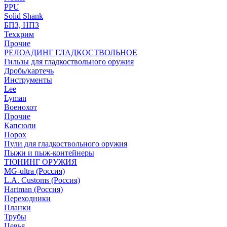
PPU
Solid Shank
БПЗ, НПЗ
Техкрим
Прочие
РЕЛОАДИНГ ГЛАДКОСТВОЛЬНОЕ
Гильзы для гладкоствольного оружия
Дробь/картечь
Инструменты
Lee
Lyman
Военохот
Прочие
Капсюли
Порох
Пули для гладкоствольного оружия
Пыжи и пыж-контейнеры
ТЮНИНГ ОРУЖИЯ
MG-ultra (Россия)
L.A. Customs (Россия)
Hartman (Россия)
Переходники
Планки
Трубы
Цевья