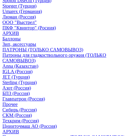
Spoton Disechi (Турция)
Stoeger (Турция)
Umarex (Германия)
Люман (Россия)
ООО "Выстрел"
ПКФ "Квинтор" (Росиия)
АРХИВ
Баллоны
Зип, аксессуары
ПАТРОНЫ (ТОЛЬКО САМОВЫВОЗ)
Патроны для гладкоствольного оружия (ТОЛЬКО
САМОВЫВОЗ)
Anna (Казахстан)
IGLA (Россия)
JET (Турция)
Sterling (Турция)
Азот (Россия)
БПЗ (Россия)
Главпатрон (Россия)
Прочее
Сибирь (Россия)
СКМ (Россия)
Техкрим (Россия)
Цнииточмаш АО (Россия)
АРХИВ