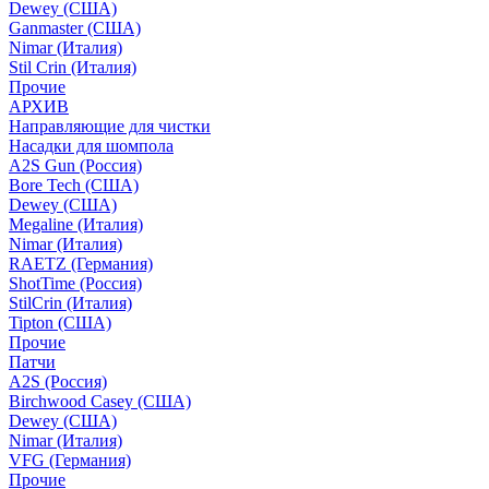
Dewey (США)
Ganmaster (США)
Nimar (Италия)
Stil Crin (Италия)
Прочие
АРХИВ
Направляющие для чистки
Насадки для шомпола
A2S Gun (Россия)
Bore Tech (США)
Dewey (США)
Megaline (Италия)
Nimar (Италия)
RAETZ (Германия)
ShotTime (Россия)
StilCrin (Италия)
Tipton (США)
Прочие
Патчи
A2S (Россия)
Birchwood Casey (США)
Dewey (США)
Nimar (Италия)
VFG (Германия)
Прочие