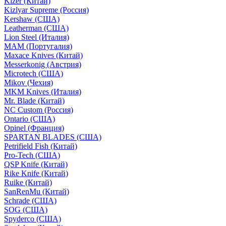
Kizer (Китай)
Kizlyar Supreme (Россия)
Kershaw (США)
Leatherman (США)
Lion Steel (Италия)
MAM (Португалия)
Maxace Knives (Китай)
Messerkonig (Австрия)
Microtech (США)
Mikov (Чехия)
MKM Knives (Италия)
Mr. Blade (Китай)
NC Custom (Россия)
Ontario (США)
Opinel (Франция)
SPARTAN BLADES (США)
Petrifield Fish (Китай)
Pro-Tech (США)
QSP Knife (Китай)
Rike Knife (Китай)
Ruike (Китай)
SanRenMu (Китай)
Schrade (США)
SOG (США)
Spyderco (США)