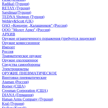
Radikal (Турция)
RETAY (Турция)
Sarsilmaz(Турция)
TEDNA Shotgun (Турция)
Webley&Scott (UK)
ОАО «Концерн „Калашников“ (Россия)
ООО "Молот Армз" (Россия)
АРХИВ
Оружие ограниченного поражения (требуется лицензия)
Оружие комиссионное
Импорт
Россия
Травматическое оружие
Оружие охолощенное
Средства самообороны
Электрошокеры
ОРУЖИЕ ПНЕВМАТИЧЕСКОЕ
Винтовки пневматические
Ataman (Россия)
Borner (США)
Crosman Corporation (США)
DIANA (Германия)
Hatsan Arms Company (Турция)
Kral (Турция)
Stalker (Китай)