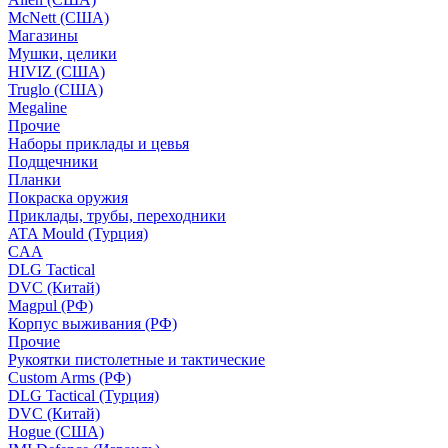
McNett (США)
Магазины
Мушки, целики
HIVIZ (США)
Truglo (США)
Megaline
Прочие
Наборы приклады и цевья
Подщечники
Планки
Покраска оружия
Приклады, трубы, переходники
ATA Mould (Турция)
CAA
DLG Tactical
DVC (Китай)
Magpul (РФ)
Корпус выживания (РФ)
Прочие
Рукоятки пистолетные и тактические
Custom Arms (РФ)
DLG Tactical (Турция)
DVC (Китай)
Hogue (США)