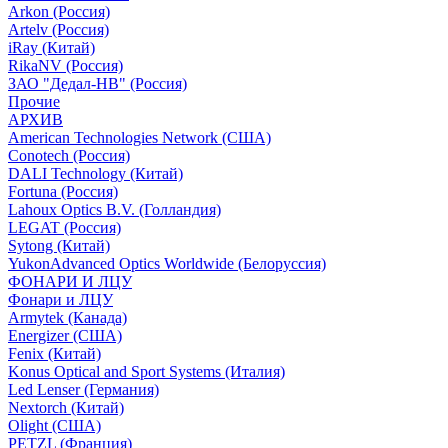
Arkon (Россия)
Artelv (Россия)
iRay (Китай)
RikaNV (Россия)
ЗАО "Дедал-НВ" (Россия)
Прочие
АРХИВ
American Technologies Network (США)
Conotech (Россия)
DALI Technology (Китай)
Fortuna (Россия)
Lahoux Optics B.V. (Голландия)
LEGAT (Россия)
Sytong (Китай)
YukonAdvanced Optics Worldwide (Белоруссия)
ФОНАРИ И ЛЦУ
Фонари и ЛЦУ
Armytek (Канада)
Energizer (США)
Fenix (Китай)
Konus Optical and Sport Systems (Италия)
Led Lenser (Германия)
Nextorch (Китай)
Olight (США)
PETZL (Франция)