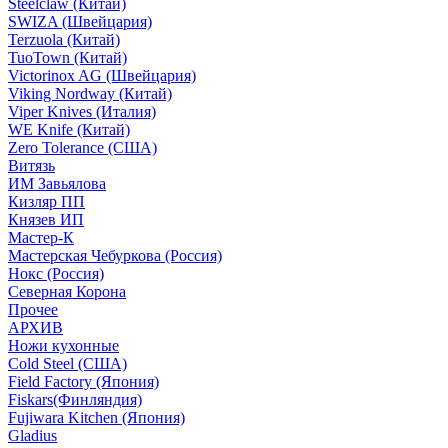
Steelclaw (Китай)
SWIZA (Швейцария)
Terzuola (Китай)
TuoTown (Китай)
Victorinox AG (Швейцария)
Viking Nordway (Китай)
Viper Knives (Италия)
WE Knife (Китай)
Zero Tolerance (США)
Витязь
ИМ Завьялова
Кизляр ПП
Князев ИП
Мастер-К
Мастерская Чебуркова (Россия)
Нокс (Россия)
Северная Корона
Прочее
АРХИВ
Ножи кухонные
Cold Steel (США)
Field Factory (Япония)
Fiskars(Финляндия)
Fujiwara Kitchen (Япония)
Gladius