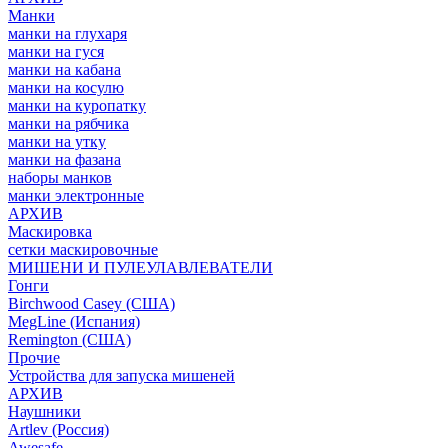
Манки
манки на глухаря
манки на гуся
манки на кабана
манки на косулю
манки на куропатку
манки на рябчика
манки на утку
манки на фазана
наборы манков
манки электронные
АРХИВ
Маскировка
сетки маскировочные
МИШЕНИ И ПУЛЕУЛАВЛЕВАТЕЛИ
Гонги
Birchwood Casey (США)
MegLine (Испания)
Remington (США)
Прочие
Устройства для запуска мишеней
АРХИВ
Наушники
Artlev (Россия)
Awesafe