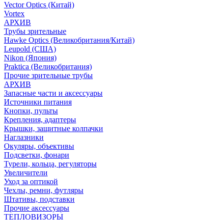
Vector Optics (Китай)
Vortex
АРХИВ
Трубы зрительные
Hawke Optics (Великобритания/Китай)
Leupold (США)
Nikon (Япония)
Praktica (Великобритания)
Прочие зрительные трубы
АРХИВ
Запасные части и аксессуары
Источники питания
Кнопки, пульты
Крепления, адаптеры
Крышки, защитные колпачки
Наглазники
Окуляры, объективы
Подсветки, фонари
Турели, кольца, регуляторы
Увеличители
Уход за оптикой
Чехлы, ремни, футляры
Штативы, подставки
Прочие аксессуары
ТЕПЛОВИЗОРЫ