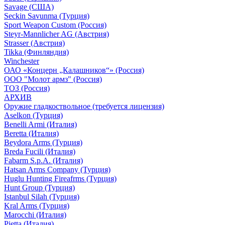
Savage (США)
Seckin Savunma (Турция)
Sport Weapon Custom (Россия)
Steyr-Mannlicher AG (Австрия)
Strasser (Австрия)
Tikka (Финляндия)
Winchester
ОАО «Концерн „Калашников“» (Россия)
ООО "Молот армз" (Россия)
ТОЗ (Россия)
АРХИВ
Оружие гладкоствольное (требуется лицензия)
Aselkon (Турция)
Benelli Armi (Италия)
Beretta (Италия)
Beydora Arms (Турция)
Breda Fucili (Италия)
Fabarm S.p.A. (Италия)
Hatsan Arms Company (Турция)
Huglu Hunting Fireafrms (Турция)
Hunt Group (Турция)
Istanbul Silah (Турция)
Kral Arms (Турция)
Marocchi (Италия)
Pietta (Италия)