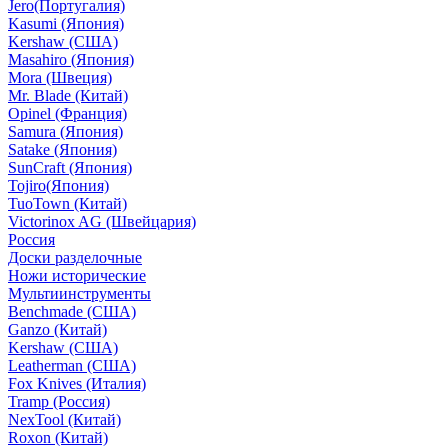
Jero(Португалия)
Kasumi (Япония)
Kershaw (США)
Masahiro (Япония)
Mora (Швеция)
Mr. Blade (Китай)
Opinel (Франция)
Samura (Япония)
Satake (Япония)
SunCraft (Япония)
Tojiro(Япония)
TuoTown (Китай)
Victorinox AG (Швейцария)
Россия
Доски разделочные
Ножи исторические
Мультиинструменты
Benchmade (США)
Ganzo (Китай)
Kershaw (США)
Leatherman (США)
Fox Knives (Италия)
Tramp (Россия)
NexTool (Китай)
Roxon (Китай)