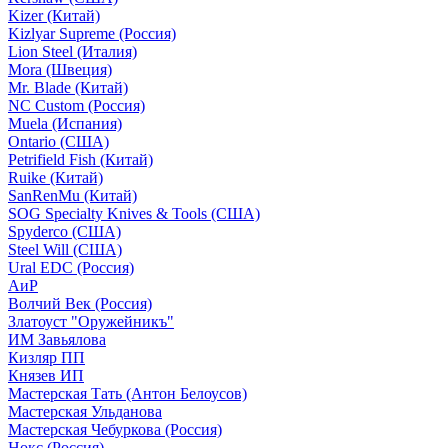
Kizer (Китай)
Kizlyar Supreme (Россия)
Lion Steel (Италия)
Mora (Швеция)
Mr. Blade (Китай)
NC Custom (Россия)
Muela (Испания)
Ontario (США)
Petrifield Fish (Китай)
Ruike (Китай)
SanRenMu (Китай)
SOG Specialty Knives & Tools (США)
Spyderco (США)
Steel Will (США)
Ural EDC (Россия)
АиР
Волчий Век (Россия)
Златоуст "Оружейникъ"
ИМ Завьялова
Кизляр ПП
Князев ИП
Мастерская Тать (Антон Белоусов)
Мастерская Ульданова
Мастерская Чебуркова (Россия)
Нокс (Россия)