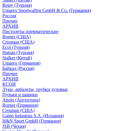
Retay (Турция)
Umarex Sportwaffen GmbH & Co. (Германия)
Россия
Прочие
АРХИВ
Пистолеты пневматические
Borner (США)
Crosman (США)
Ecol (Турция)
Hatsan (Турция)
Stalker (Китай)
Umarex (Германия)
Байкал (Россия)
Прочие
АРХИВ
КСОИ
Луки, арбалеты, трубки духовые
Пульки и шарики
Apolo (Аргентина)
Borner (Германия)
Crosman (США)
Gamo Indastrias S.A. (Испания)
H&N Sport GmbH (Германия)
JSB (Чехия)