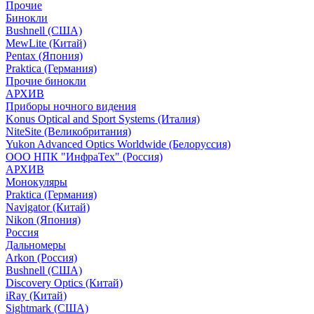
Прочие
Бинокли
Bushnell (США)
MewLite (Китай)
Pentax (Япония)
Praktica (Германия)
Прочие бинокли
АРХИВ
Приборы ночного видения
Konus Optical and Sport Systems (Италия)
NiteSite (Великобритания)
Yukon Advanced Optics Worldwide (Белоруссия)
ООО НПК "ИнфраТех" (Россия)
АРХИВ
Монокуляры
Praktica (Германия)
Navigator (Китай)
Nikon (Япония)
Россия
Дальномеры
Arkon (Россия)
Bushnell (США)
Discovery Optics (Китай)
iRay (Китай)
Sightmark (США)