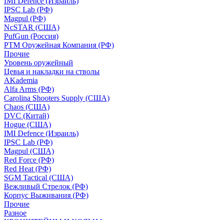
IMI Defence (Израиль)
IPSC Lab (РФ)
Magpul (РФ)
NcSTAR (США)
PufGun (Россия)
РТМ Оружейная Компания (РФ)
Прочие
Уровень оружейный
Цевья и накладки на стволы
AKademia
Alfa Arms (РФ)
Carolina Shooters Supply (США)
Chaos (США)
DVC (Китай)
Hogue (США)
IMI Defence (Израиль)
IPSC Lab (РФ)
Magpul (США)
Red Force (РФ)
Red Heat (РФ)
SGM Tactical (США)
Вежливый Стрелок (РФ)
Корпус Выживания (РФ)
Прочие
Разное