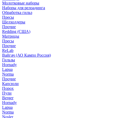
Молотковые наборы
Наборы для релоадинга
Обработка гильз
Пресы
Шелхолдеры
Прочие
Redding (США)
Матрицы
Пресы
Прочие
ReLab
Вайгач (АО Кампо Россия)
Гильзы
Hornady
Lapua
Norma
Прочие
Капсюли
Порох
Пули
Berger
Hornady
Lapua
Norma
Nosler