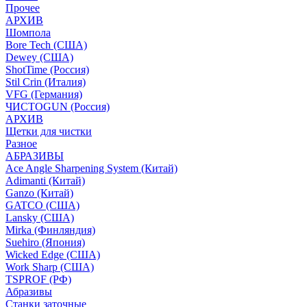
Прочее
АРХИВ
Шомпола
Bore Tech (США)
Dewey (США)
ShotTime (Россия)
Stil Crin (Италия)
VFG (Германия)
ЧИСТОGUN (Россия)
АРХИВ
Щетки для чистки
Разное
АБРАЗИВЫ
Ace Angle Sharpening System (Китай)
Adimanti (Китай)
Ganzo (Китай)
GATCO (США)
Lansky (США)
Mirka (Финляндия)
Suehiro (Япония)
Wicked Edge (США)
Work Sharp (США)
TSPROF (РФ)
Абразивы
Станки заточные