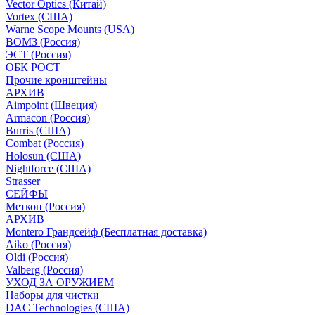
Vector Optics (Китай)
Vortex (США)
Warne Scope Mounts (USA)
ВОМЗ (Россия)
ЭСТ (Россия)
ОБК РОСТ
Прочие кронштейны
АРХИВ
Aimpoint (Швеция)
Armacon (Россия)
Burris (США)
Combat (Россия)
Holosun (США)
Nightforce (США)
Strasser
СЕЙФЫ
Меткон (Россия)
АРХИВ
Montero Грандсейф (Бесплатная доставка)
Aiko (Россия)
Oldi (Россия)
Valberg (Россия)
УХОД ЗА ОРУЖИЕМ
Наборы для чистки
DAC Technologies (США)