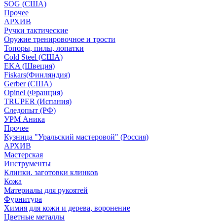
SOG (США)
Прочее
АРХИВ
Ручки тактические
Оружие тренировочное и трости
Топоры, пилы, лопатки
Cold Steel (США)
EKA (Швеция)
Fiskars(Финляндия)
Gerber (США)
Opinel (Франция)
TRUPER (Испания)
Следопыт (РФ)
УРМ Аника
Прочее
Кузница "Уральский мастеровой" (Россия)
АРХИВ
Мастерская
Инструменты
Клинки. заготовки клинков
Кожа
Материалы для рукоятей
Фурнитура
Химия для кожи и дерева, воронение
Цветные металлы