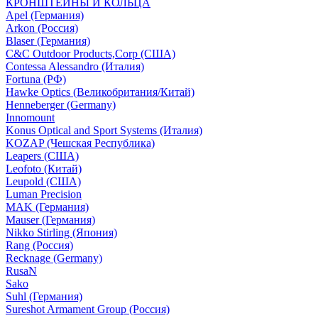
КРОНШТЕЙНЫ И КОЛЬЦА
Apel (Германия)
Arkon (Россия)
Blaser (Германия)
C&C Outdoor Products,Corp (США)
Contessa Alessandro (Италия)
Fortuna (РФ)
Hawke Optics (Великобритания/Китай)
Henneberger (Germany)
Innomount
Konus Optical and Sport Systems (Италия)
KOZAP (Чешская Республика)
Leapers (США)
Leofoto (Китай)
Leupold (США)
Luman Precision
MAK (Германия)
Mauser (Германия)
Nikko Stirling (Япония)
Rang (Россия)
Recknage (Germany)
RusaN
Sako
Suhl (Германия)
Sureshot Armament Group (Россия)