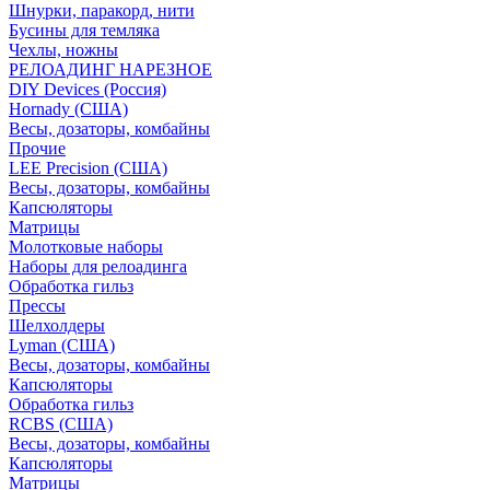
Шнурки, паракорд, нити
Бусины для темляка
Чехлы, ножны
РЕЛОАДИНГ НАРЕЗНОЕ
DIY Devices (Россия)
Hornady (США)
Весы, дозаторы, комбайны
Прочие
LEE Precision (США)
Весы, дозаторы, комбайны
Капсюляторы
Матрицы
Молотковые наборы
Наборы для релоадинга
Обработка гильз
Преcсы
Шелхолдеры
Lyman (США)
Весы, дозаторы, комбайны
Капсюляторы
Обработка гильз
RCBS (США)
Весы, дозаторы, комбайны
Капсюляторы
Матрицы