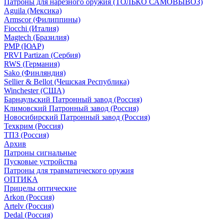
Патроны для нарезного оружия (ТОЛЬКО САМОВЫВОЗ)
Aguila (Мексика)
Armscor (Филиппины)
Fiocchi (Италия)
Magtech (Бразилия)
PMP (ЮАР)
PRVI Partizan (Сербия)
RWS (Германия)
Sako (Финляндия)
Sellier & Bellot (Чешская Республика)
Winchester (США)
Барнаульский Патронный завод (Россия)
Климовский Патронный завод (Россия)
Новосибирский Патронный завод (Россия)
Техкрим (Россия)
ТПЗ (Россия)
Архив
Патроны сигнальные
Пусковые устройства
Патроны для травматического оружия
ОПТИКА
Прицелы оптические
Arkon (Россия)
Artelv (Россия)
Dedal (Россия)