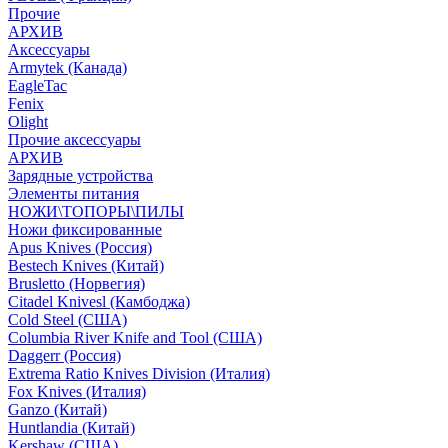
Прочие
АРХИВ
Аксессуары
Armytek (Канада)
EagleTac
Fenix
Olight
Прочие аксессуары
АРХИВ
Зарядные устройства
Элементы питания
НОЖИ\ТОПОРЫ\ПИЛЫ
Ножи фиксированные
Apus Knives (Россия)
Bestech Knives (Китай)
Brusletto (Норвегия)
Citadel Knivesl (Камбоджа)
Cold Steel (США)
Columbia River Knife and Tool (США)
Daggerr (Россия)
Extrema Ratio Knives Division (Италия)
Fox Knives (Италия)
Ganzo (Китай)
Huntlandia (Китай)
Kershaw (США)