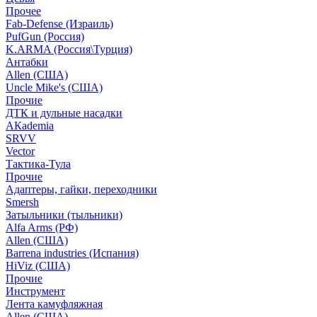
Прочее
Fab-Defense (Израиль)
PufGun (Россия)
K.ARMA (Россия\Турция)
Антабки
Allen (США)
Uncle Mike's (США)
Прочие
ДТК и дульные насадки
АКademia
SRVV
Vector
Тактика-Тула
Прочие
Адаптеры, гайки, переходники
Smersh
Затыльники (тыльники)
Alfa Arms (РФ)
Allen (США)
Barrena industries (Испания)
HiViz (США)
Прочие
Инструмент
Лента камуфляжная
Allen (США)