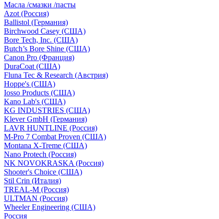
Масла /смазки /пасты
Azot (Россия)
Ballistol (Германия)
Birchwood Casey (США)
Bore Tech, Inc. (США)
Butch’s Bore Shine (СШA)
Canon Pro (Франция)
DuraCoat (США)
Fluna Tec & Research (Австрия)
Hoppe's (США)
Iosso Products (США)
Kano Lab's (США)
KG INDUSTRIES (США)
Klever GmbH (Германия)
LAVR HUNTLINE (Россия)
M-Pro 7 Combat Proven (СШA)
Montana X-Treme (США)
Nano Protech (Россия)
NK NOVOKRASKA (Россия)
Shooter's Choice (СШA)
Stil Crin (Италия)
TREAL-M (Россия)
ULTMAN (Россия)
Wheeler Engineering (СШA)
Россия