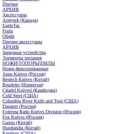
Прочие
АРХИВ
Аксессуары
Armytek (Канада)
EagleTac
Fenix
Olight
Прочие аксессуары
АРХИВ
Зарядные устройства
Элементы питания
НОЖИ\ТОПОРЫ\ПИЛЫ
Ножи фиксированные
Apus Knives (Россия)
Bestech Knives (Китай)
Brusletto (Норвегия)
Citadel Knivesl (Камбоджа)
Cold Steel (США)
Columbia River Knife and Tool (США)
Daggerr (Россия)
Extrema Ratio Knives Division (Италия)
Fox Knives (Италия)
Ganzo (Китай)
Huntlandia (Китай)
Kershaw (США)