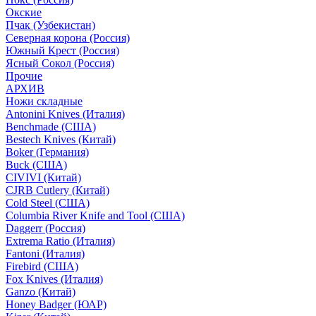
Окские
Пчак (Узбекистан)
Северная корона (Россия)
Южный Крест (Россия)
Ясный Сокол (Россия)
Прочие
АРХИВ
Ножи складные
Antonini Knives (Италия)
Benchmade (США)
Bestech Knives (Китай)
Boker (Германия)
Buck (США)
CIVIVI (Китай)
CJRB Cutlery (Китай)
Cold Steel (США)
Columbia River Knife and Tool (США)
Daggerr (Россия)
Extrema Ratio (Италия)
Fantoni (Италия)
Firebird (США)
Fox Knives (Италия)
Ganzo (Китай)
Honey Badger (ЮАР)