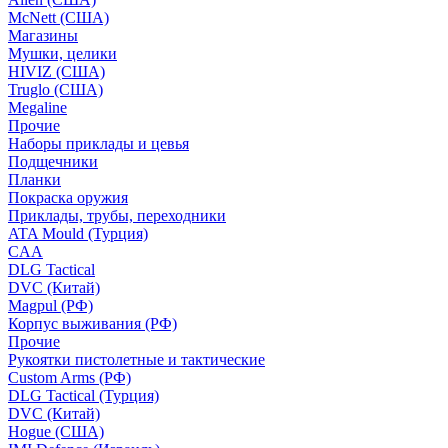
McNett (США)
Магазины
Мушки, целики
HIVIZ (США)
Truglo (США)
Megaline
Прочие
Наборы приклады и цевья
Подщечники
Планки
Покраска оружия
Приклады, трубы, переходники
ATA Mould (Турция)
CAA
DLG Tactical
DVC (Китай)
Magpul (РФ)
Корпус выживания (РФ)
Прочие
Рукоятки пистолетные и тактические
Custom Arms (РФ)
DLG Tactical (Турция)
DVC (Китай)
Hogue (США)