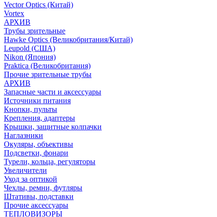
Vector Optics (Китай)
Vortex
АРХИВ
Трубы зрительные
Hawke Optics (Великобритания/Китай)
Leupold (США)
Nikon (Япония)
Praktica (Великобритания)
Прочие зрительные трубы
АРХИВ
Запасные части и аксессуары
Источники питания
Кнопки, пульты
Крепления, адаптеры
Крышки, защитные колпачки
Наглазники
Окуляры, объективы
Подсветки, фонари
Турели, кольца, регуляторы
Увеличители
Уход за оптикой
Чехлы, ремни, футляры
Штативы, подставки
Прочие аксессуары
ТЕПЛОВИЗОРЫ