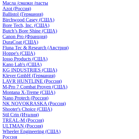
Масла /смазки /пасты
Azot (Россия)
Ballistol (Германия)
Birchwood Casey (США)
Bore Tech, Inc. (США)
Butch’s Bore Shine (СШA)
Canon Pro (Франция)
DuraCoat (США)
Fluna Tec & Research (Австрия)
Hoppe's (США)
Iosso Products (США)
Kano Lab's (США)
KG INDUSTRIES (США)
Klever GmbH (Германия)
LAVR HUNTLINE (Россия)
M-Pro 7 Combat Proven (СШA)
Montana X-Treme (США)
Nano Protech (Россия)
NK NOVOKRASKA (Россия)
Shooter's Choice (СШA)
Stil Crin (Италия)
TREAL-M (Россия)
ULTMAN (Россия)
Wheeler Engineering (СШA)
Россия