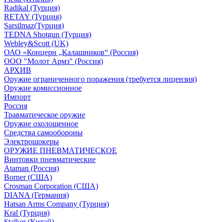
Radikal (Турция)
RETAY (Турция)
Sarsilmaz(Турция)
TEDNA Shotgun (Турция)
Webley&Scott (UK)
ОАО «Концерн „Калашников“ (Россия)
ООО "Молот Армз" (Россия)
АРХИВ
Оружие ограниченного поражения (требуется лицензия)
Оружие комиссионное
Импорт
Россия
Травматическое оружие
Оружие охолощенное
Средства самообороны
Электрошокеры
ОРУЖИЕ ПНЕВМАТИЧЕСКОЕ
Винтовки пневматические
Ataman (Россия)
Borner (США)
Crosman Corporation (США)
DIANA (Германия)
Hatsan Arms Company (Турция)
Kral (Турция)
Stalker (Китай)