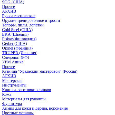
SOG (США)
Прочее
АРХИВ
Ручки тактические
Оружие тренировочное и трости
Топоры, пилы, лопатки
Cold Steel (США)
EKA (Швеция)
Fiskars(Финляндия)
Gerber (США)
Opinel (Франция)
TRUPER (Испания)
Следопыт (РФ)
УРМ Аника
Прочее
Кузница "Уральский мастеровой" (Россия)
АРХИВ
Мастерская
Инструменты
Клинки. заготовки клинков
Кожа
Материалы для рукоятей
Фурнитура
Химия для кожи и дерева, воронение
Цветные металлы