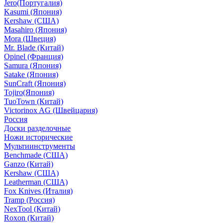
Jero(Португалия)
Kasumi (Япония)
Kershaw (США)
Masahiro (Япония)
Mora (Швеция)
Mr. Blade (Китай)
Opinel (Франция)
Samura (Япония)
Satake (Япония)
SunCraft (Япония)
Tojiro(Япония)
TuoTown (Китай)
Victorinox AG (Швейцария)
Россия
Доски разделочные
Ножи исторические
Мультиинструменты
Benchmade (США)
Ganzo (Китай)
Kershaw (США)
Leatherman (США)
Fox Knives (Италия)
Tramp (Россия)
NexTool (Китай)
Roxon (Китай)