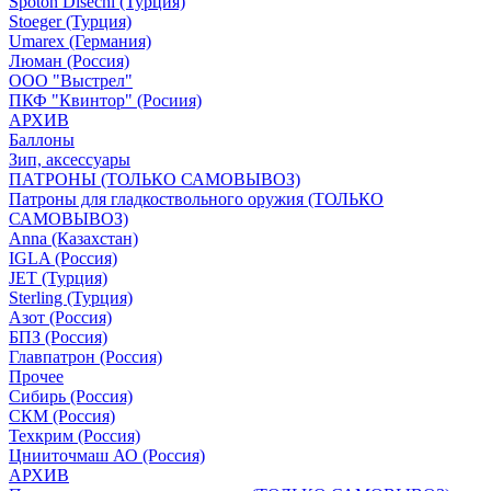
Spoton Disechi (Турция)
Stoeger (Турция)
Umarex (Германия)
Люман (Россия)
ООО "Выстрел"
ПКФ "Квинтор" (Росиия)
АРХИВ
Баллоны
Зип, аксессуары
ПАТРОНЫ (ТОЛЬКО САМОВЫВОЗ)
Патроны для гладкоствольного оружия (ТОЛЬКО
САМОВЫВОЗ)
Anna (Казахстан)
IGLA (Россия)
JET (Турция)
Sterling (Турция)
Азот (Россия)
БПЗ (Россия)
Главпатрон (Россия)
Прочее
Сибирь (Россия)
СКМ (Россия)
Техкрим (Россия)
Цнииточмаш АО (Россия)
АРХИВ