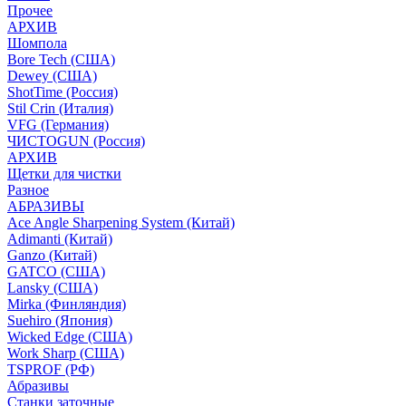
Прочее
АРХИВ
Шомпола
Bore Tech (США)
Dewey (США)
ShotTime (Россия)
Stil Crin (Италия)
VFG (Германия)
ЧИСТОGUN (Россия)
АРХИВ
Щетки для чистки
Разное
АБРАЗИВЫ
Ace Angle Sharpening System (Китай)
Adimanti (Китай)
Ganzo (Китай)
GATCO (США)
Lansky (США)
Mirka (Финляндия)
Suehiro (Япония)
Wicked Edge (США)
Work Sharp (США)
TSPROF (РФ)
Абразивы
Станки заточные