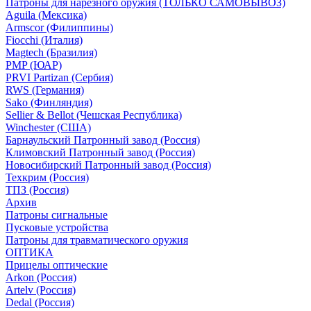
Патроны для нарезного оружия (ТОЛЬКО САМОВЫВОЗ)
Aguila (Мексика)
Armscor (Филиппины)
Fiocchi (Италия)
Magtech (Бразилия)
PMP (ЮАР)
PRVI Partizan (Сербия)
RWS (Германия)
Sako (Финляндия)
Sellier & Bellot (Чешская Республика)
Winchester (США)
Барнаульский Патронный завод (Россия)
Климовский Патронный завод (Россия)
Новосибирский Патронный завод (Россия)
Техкрим (Россия)
ТПЗ (Россия)
Архив
Патроны сигнальные
Пусковые устройства
Патроны для травматического оружия
ОПТИКА
Прицелы оптические
Arkon (Россия)
Artelv (Россия)
Dedal (Россия)