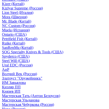
Kizer (Китай)
Kizlyar Supreme (Россия)
Lion Steel (Италия)
Mora (Швеция)
Mr. Blade (Китай)
NC Custom (Россия)
Muela (Испания)
Ontario (США)
Petrifield Fish (Китай)
Ruike (Китай)
SanRenMu (Китай)
SOG Specialty Knives & Tools (США)
Spyderco (США)
Steel Will (США)
Ural EDC (Россия)
АиР
Волчий Век (Россия)
Златоуст "Оружейникъ"
ИМ Завьялова
Кизляр ПП
Князев ИП
Мастерская Тать (Антон Белоусов)
Мастерская Ульданова
Мастерская Чебуркова (Россия)
Нокс (Россия)