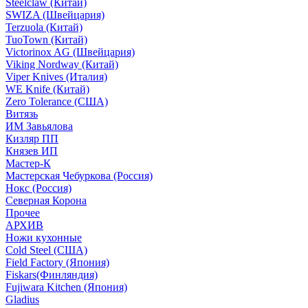
Steelclaw (Китай)
SWIZA (Швейцария)
Terzuola (Китай)
TuoTown (Китай)
Victorinox AG (Швейцария)
Viking Nordway (Китай)
Viper Knives (Италия)
WE Knife (Китай)
Zero Tolerance (США)
Витязь
ИМ Завьялова
Кизляр ПП
Князев ИП
Мастер-К
Мастерская Чебуркова (Россия)
Нокс (Россия)
Северная Корона
Прочее
АРХИВ
Ножи кухонные
Cold Steel (США)
Field Factory (Япония)
Fiskars(Финляндия)
Fujiwara Kitchen (Япония)
Gladius