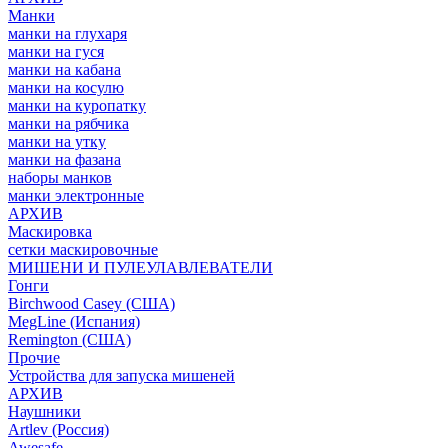
Манки
манки на глухаря
манки на гуся
манки на кабана
манки на косулю
манки на куропатку
манки на рябчика
манки на утку
манки на фазана
наборы манков
манки электронные
АРХИВ
Маскировка
сетки маскировочные
МИШЕНИ И ПУЛЕУЛАВЛЕВАТЕЛИ
Гонги
Birchwood Casey (США)
MegLine (Испания)
Remington (США)
Прочие
Устройства для запуска мишеней
АРХИВ
Наушники
Artlev (Россия)
Awesafe