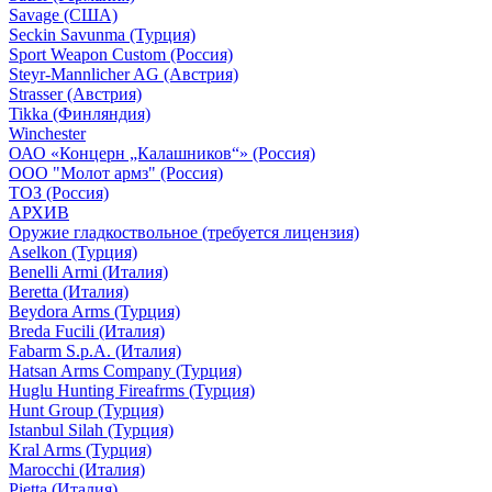
Savage (США)
Seckin Savunma (Турция)
Sport Weapon Custom (Россия)
Steyr-Mannlicher AG (Австрия)
Strasser (Австрия)
Tikka (Финляндия)
Winchester
ОАО «Концерн „Калашников“» (Россия)
ООО "Молот армз" (Россия)
ТОЗ (Россия)
АРХИВ
Оружие гладкоствольное (требуется лицензия)
Aselkon (Турция)
Benelli Armi (Италия)
Beretta (Италия)
Beydora Arms (Турция)
Breda Fucili (Италия)
Fabarm S.p.A. (Италия)
Hatsan Arms Company (Турция)
Huglu Hunting Fireafrms (Турция)
Hunt Group (Турция)
Istanbul Silah (Турция)
Kral Arms (Турция)
Marocchi (Италия)
Pietta (Италия)