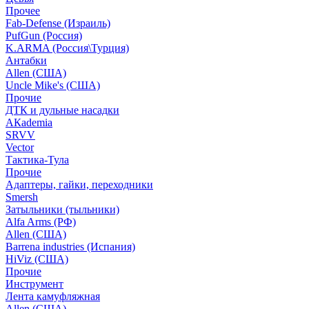
Прочее
Fab-Defense (Израиль)
PufGun (Россия)
K.ARMA (Россия\Турция)
Антабки
Allen (США)
Uncle Mike's (США)
Прочие
ДТК и дульные насадки
АКademia
SRVV
Vector
Тактика-Тула
Прочие
Адаптеры, гайки, переходники
Smersh
Затыльники (тыльники)
Alfa Arms (РФ)
Allen (США)
Barrena industries (Испания)
HiViz (США)
Прочие
Инструмент
Лента камуфляжная
Allen (США)