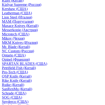
Kizer (Китай)
Kizlyar Supreme (Россия)
Kershaw (США)
Leatherman (США)
Lion Steel (Италия)
MAM (Португалия)
Maxace Knives (Китай)
Messerkonig (Австрия)
Microtech (США)
Mikov (Чехия)
MKM Knives (Италия)
Mr. Blade (Китай)
NC Custom (Россия)
Ontario (США)
Opinel (Франция)
SPARTAN BLADES (США)
Petrifield Fish (Китай)
Pro-Tech (США)
QSP Knife (Китай)
Rike Knife (Китай)
Ruike (Китай)
SanRenMu (Китай)
Schrade (США)
SOG (США)
Spyderco (США)