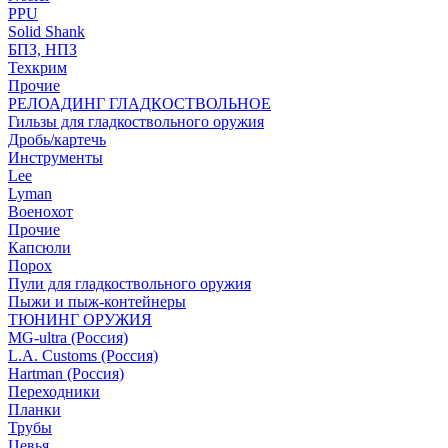
PPU
Solid Shank
БПЗ, НПЗ
Техкрим
Прочие
РЕЛОАДИНГ ГЛАДКОСТВОЛЬНОЕ
Гильзы для гладкоствольного оружия
Дробь/картечь
Инструменты
Lee
Lyman
Военохот
Прочие
Капсюли
Порох
Пули для гладкоствольного оружия
Пыжи и пыж-контейнеры
ТЮНИНГ ОРУЖИЯ
MG-ultra (Россия)
L.A. Customs (Россия)
Hartman (Россия)
Переходники
Планки
Трубы
Цевья