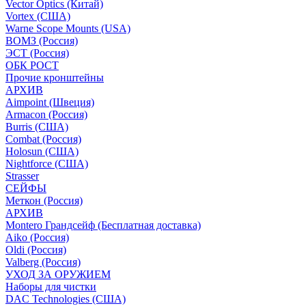
Vector Optics (Китай)
Vortex (США)
Warne Scope Mounts (USA)
ВОМЗ (Россия)
ЭСТ (Россия)
ОБК РОСТ
Прочие кронштейны
АРХИВ
Aimpoint (Швеция)
Armacon (Россия)
Burris (США)
Combat (Россия)
Holosun (США)
Nightforce (США)
Strasser
СЕЙФЫ
Меткон (Россия)
АРХИВ
Montero Грандсейф (Бесплатная доставка)
Aiko (Россия)
Oldi (Россия)
Valberg (Россия)
УХОД ЗА ОРУЖИЕМ
Наборы для чистки
DAC Technologies (США)