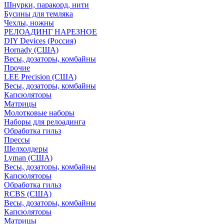
Шнурки, паракорд, нити
Бусины для темляка
Чехлы, ножны
РЕЛОАДИНГ НАРЕЗНОЕ
DIY Devices (Россия)
Hornady (США)
Весы, дозаторы, комбайны
Прочие
LEE Precision (США)
Весы, дозаторы, комбайны
Капсюляторы
Матрицы
Молотковые наборы
Наборы для релоадинга
Обработка гильз
Преcсы
Шелхолдеры
Lyman (США)
Весы, дозаторы, комбайны
Капсюляторы
Обработка гильз
RCBS (США)
Весы, дозаторы, комбайны
Капсюляторы
Матрицы