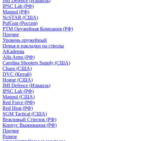
IMI Defence (Израиль)
IPSC Lab (РФ)
Magpul (РФ)
NcSTAR (США)
PufGun (Россия)
РТМ Оружейная Компания (РФ)
Прочие
Уровень оружейный
Цевья и накладки на стволы
AKademia
Alfa Arms (РФ)
Carolina Shooters Supply (США)
Chaos (США)
DVC (Китай)
Hogue (США)
IMI Defence (Израиль)
IPSC Lab (РФ)
Magpul (США)
Red Force (РФ)
Red Heat (РФ)
SGM Tactical (США)
Вежливый Стрелок (РФ)
Корпус Выживания (РФ)
Прочие
Разное