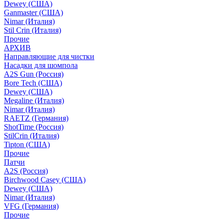
Dewey (США)
Ganmaster (США)
Nimar (Италия)
Stil Crin (Италия)
Прочие
АРХИВ
Направляющие для чистки
Насадки для шомпола
A2S Gun (Россия)
Bore Tech (США)
Dewey (США)
Megaline (Италия)
Nimar (Италия)
RAETZ (Германия)
ShotTime (Россия)
StilCrin (Италия)
Tipton (США)
Прочие
Патчи
A2S (Россия)
Birchwood Casey (США)
Dewey (США)
Nimar (Италия)
VFG (Германия)
Прочие