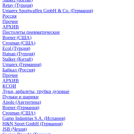
Retay (Турция)
Umarex Sportwaffen GmbH & Co. (Германия)
Россия
Прочие
АРХИВ
Пистолеты пневматические
Borner (США)
Crosman (США)
Ecol (Турция)
Hatsan (Турция)
Stalker (Китай)
Umarex (Германия)
Байкал (Россия)
Прочие
АРХИВ
КСОИ
Луки, арбалеты, трубки духовые
Пульки и шарики
Apolo (Аргентина)
Borner (Германия)
Crosman (США)
Gamo Indastrias S.A. (Испания)
H&N Sport GmbH (Германия)
JSB (Чехия)