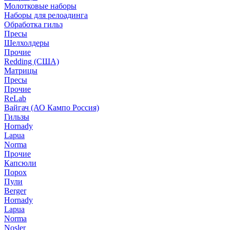
Молотковые наборы
Наборы для релоадинга
Обработка гильз
Пресы
Шелхолдеры
Прочие
Redding (США)
Матрицы
Пресы
Прочие
ReLab
Вайгач (АО Кампо Россия)
Гильзы
Hornady
Lapua
Norma
Прочие
Капсюли
Порох
Пули
Berger
Hornady
Lapua
Norma
Nosler