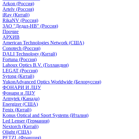
Arkon (Россия)
Artelv (Россия)
iRay (Китай)
RikaNV (Россия)
ЗАО "Дедал-НВ" (Россия)
Прочие
АРХИВ
American Technologies Network (США)
Conotech (Россия)
DALI Technology (Китай)
Fortuna (Россия)
Lahoux Optics B.V. (Голландия)
LEGAT (Россия)
Sytong (Китай)
YukonAdvanced Optics Worldwide (Белоруссия)
ФОНАРИ И ЛЦУ
Фонари и ЛЦУ
Armytek (Канада)
Energizer (США)
Fenix (Китай)
Konus Optical and Sport Systems (Италия)
Led Lenser (Германия)
Nextorch (Китай)
Olight (США)
PETZL (Франция)