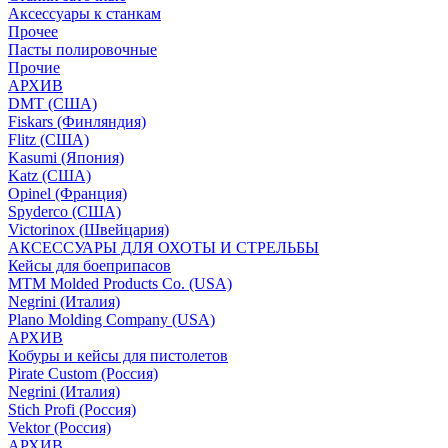
Аксессуары к станкам
Прочее
Пасты полировочные
Прочие
АРХИВ
DMT (США)
Fiskars (Финляндия)
Flitz (США)
Kasumi (Япония)
Katz (США)
Opinel (Франция)
Spyderco (США)
Victorinox (Швейцария)
АКСЕССУАРЫ ДЛЯ ОХОТЫ И СТРЕЛЬБЫ
Кейсы для боеприпасов
MTM Molded Products Co. (USA)
Negrini (Италия)
Plano Molding Company (USA)
АРХИВ
Кобуры и кейсы для пистолетов
Pirate Custom (Россия)
Negrini (Италия)
Stich Profi (Россия)
Vektor (Россия)
АРХИВ