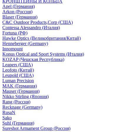
КРОНШТЕЙНЫ И КОЛЬЦА
Apel (Германия)
Arkon (Россия)
Blaser (Германия)
C&C Outdoor Products,Corp (США)
Contessa Alessandro (Италия)
Fortuna (РФ)
Hawke Optics (Великобритания/Китай)
Henneberger (Germany)
Innomount
Konus Optical and Sport Systems (Италия)
KOZAP (Чешская Республика)
Leapers (США)
Leofoto (Китай)
Leupold (США)
Luman Precision
MAK (Германия)
Mauser (Германия)
Nikko Stirling (Япония)
Rang (Россия)
Recknage (Germany)
RusaN
Sako
Suhl (Германия)
Sureshot Armament Group (Россия)