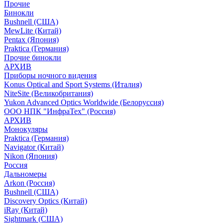
Прочие
Бинокли
Bushnell (США)
MewLite (Китай)
Pentax (Япония)
Praktica (Германия)
Прочие бинокли
АРХИВ
Приборы ночного видения
Konus Optical and Sport Systems (Италия)
NiteSite (Великобритания)
Yukon Advanced Optics Worldwide (Белоруссия)
ООО НПК "ИнфраТех" (Россия)
АРХИВ
Монокуляры
Praktica (Германия)
Navigator (Китай)
Nikon (Япония)
Россия
Дальномеры
Arkon (Россия)
Bushnell (США)
Discovery Optics (Китай)
iRay (Китай)
Sightmark (США)