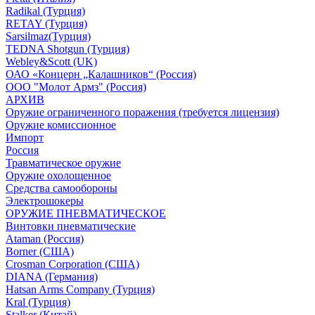
Radikal (Турция)
RETAY (Турция)
Sarsilmaz(Турция)
TEDNA Shotgun (Турция)
Webley&Scott (UK)
ОАО «Концерн „Калашников“ (Россия)
ООО "Молот Армз" (Россия)
АРХИВ
Оружие ограниченного поражения (требуется лицензия)
Оружие комиссионное
Импорт
Россия
Травматическое оружие
Оружие охолощенное
Средства самообороны
Электрошокеры
ОРУЖИЕ ПНЕВМАТИЧЕСКОЕ
Винтовки пневматические
Ataman (Россия)
Borner (США)
Crosman Corporation (США)
DIANA (Германия)
Hatsan Arms Company (Турция)
Kral (Турция)
Stalker (Китай)