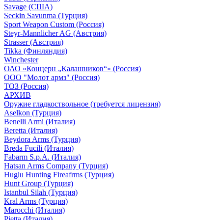
Savage (США)
Seckin Savunma (Турция)
Sport Weapon Custom (Россия)
Steyr-Mannlicher AG (Австрия)
Strasser (Австрия)
Tikka (Финляндия)
Winchester
ОАО «Концерн „Калашников“» (Россия)
ООО "Молот армз" (Россия)
ТОЗ (Россия)
АРХИВ
Оружие гладкоствольное (требуется лицензия)
Aselkon (Турция)
Benelli Armi (Италия)
Beretta (Италия)
Beydora Arms (Турция)
Breda Fucili (Италия)
Fabarm S.p.A. (Италия)
Hatsan Arms Company (Турция)
Huglu Hunting Fireafrms (Турция)
Hunt Group (Турция)
Istanbul Silah (Турция)
Kral Arms (Турция)
Marocchi (Италия)
Pietta (Италия)