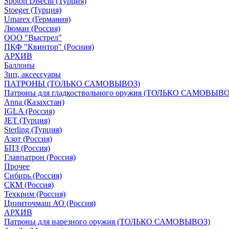
Spoton Disechi (Турция)
Stoeger (Турция)
Umarex (Германия)
Люман (Россия)
ООО "Выстрел"
ПКФ "Квинтор" (Росиия)
АРХИВ
Баллоны
Зип, аксессуары
ПАТРОНЫ (ТОЛЬКО САМОВЫВОЗ)
Патроны для гладкоствольного оружия (ТОЛЬКО САМОВЫВО
Anna (Казахстан)
IGLA (Россия)
JET (Турция)
Sterling (Турция)
Азот (Россия)
БПЗ (Россия)
Главпатрон (Россия)
Прочее
Сибирь (Россия)
СКМ (Россия)
Техкрим (Россия)
Цнииточмаш АО (Россия)
АРХИВ
Патроны для нарезного оружия (ТОЛЬКО САМОВЫВОЗ)