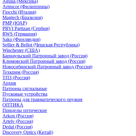
Aguila (Мексика)
Armscor (Филиппины)
Fiocchi (Италия)
Magtech (Бразилия)
PMP (ЮАР)
PRVI Partizan (Сербия)
RWS (Германия)
Sako (Финляндия)
Sellier & Bellot (Чешская Республика)
Winchester (США)
Барнаульский Патронный завод (Россия)
Климовский Патронный завод (Россия)
Новосибирский Патронный завод (Россия)
Техкрим (Россия)
ТПЗ (Россия)
Архив
Патроны сигнальные
Пусковые устройства
Патроны для травматического оружия
ОПТИКА
Прицелы оптические
Arkon (Россия)
Artelv (Россия)
Dedal (Россия)
Discovery Optics (Китай)