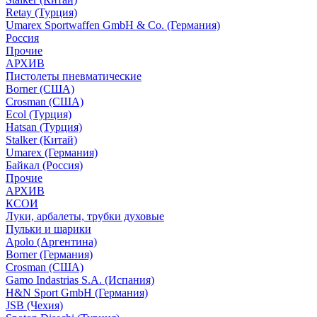
Retay (Турция)
Umarex Sportwaffen GmbH & Co. (Германия)
Россия
Прочие
АРХИВ
Пистолеты пневматические
Borner (США)
Crosman (США)
Ecol (Турция)
Hatsan (Турция)
Stalker (Китай)
Umarex (Германия)
Байкал (Россия)
Прочие
АРХИВ
КСОИ
Луки, арбалеты, трубки духовые
Пульки и шарики
Apolo (Аргентина)
Borner (Германия)
Crosman (США)
Gamo Indastrias S.A. (Испания)
H&N Sport GmbH (Германия)
JSB (Чехия)