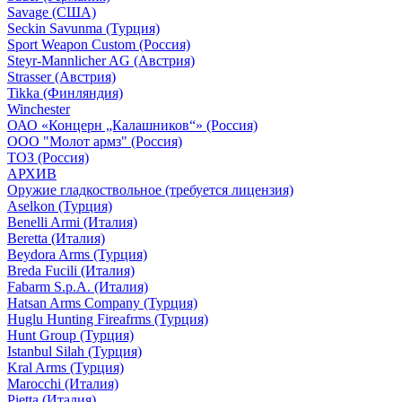
Savage (США)
Seckin Savunma (Турция)
Sport Weapon Custom (Россия)
Steyr-Mannlicher AG (Австрия)
Strasser (Австрия)
Tikka (Финляндия)
Winchester
ОАО «Концерн „Калашников“» (Россия)
ООО "Молот армз" (Россия)
ТОЗ (Россия)
АРХИВ
Оружие гладкоствольное (требуется лицензия)
Aselkon (Турция)
Benelli Armi (Италия)
Beretta (Италия)
Beydora Arms (Турция)
Breda Fucili (Италия)
Fabarm S.p.A. (Италия)
Hatsan Arms Company (Турция)
Huglu Hunting Fireafrms (Турция)
Hunt Group (Турция)
Istanbul Silah (Турция)
Kral Arms (Турция)
Marocchi (Италия)
Pietta (Италия)