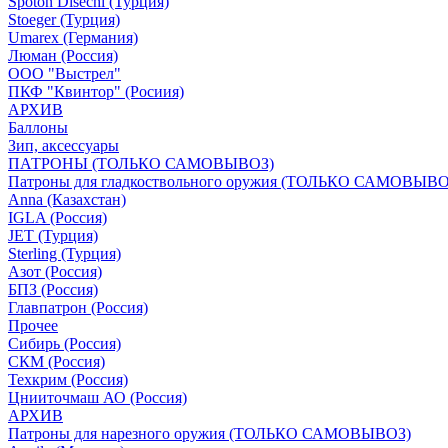
Spoton Disechi (Турция)
Stoeger (Турция)
Umarex (Германия)
Люман (Россия)
ООО "Выстрел"
ПКФ "Квинтор" (Росиия)
АРХИВ
Баллоны
Зип, аксессуары
ПАТРОНЫ (ТОЛЬКО САМОВЫВОЗ)
Патроны для гладкоствольного оружия (ТОЛЬКО САМОВЫВО
Anna (Казахстан)
IGLA (Россия)
JET (Турция)
Sterling (Турция)
Азот (Россия)
БПЗ (Россия)
Главпатрон (Россия)
Прочее
Сибирь (Россия)
СКМ (Россия)
Техкрим (Россия)
Цнииточмаш АО (Россия)
АРХИВ
Патроны для нарезного оружия (ТОЛЬКО САМОВЫВОЗ)