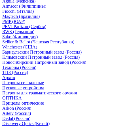
Aguila (Мексика)
Armscor (Филиппины)
Fiocchi (Италия)
Magtech (Бразилия)
PMP (ЮАР)
PRVI Partizan (Сербия)
RWS (Германия)
Sako (Финляндия)
Sellier & Bellot (Чешская Республика)
Winchester (США)
Барнаульский Патронный завод (Россия)
Климовский Патронный завод (Россия)
Новосибирский Патронный завод (Россия)
Техкрим (Россия)
ТПЗ (Россия)
Архив
Патроны сигнальные
Пусковые устройства
Патроны для травматического оружия
ОПТИКА
Прицелы оптические
Arkon (Россия)
Artelv (Россия)
Dedal (Россия)
Discovery Optics (Китай)