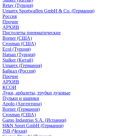
Retay (Турция)
Umarex Sportwaffen GmbH & Co. (Германия)
Россия
Прочие
АРХИВ
Пистолеты пневматические
Borner (США)
Crosman (США)
Ecol (Турция)
Hatsan (Турция)
Stalker (Китай)
Umarex (Германия)
Байкал (Россия)
Прочие
АРХИВ
КСОИ
Луки, арбалеты, трубки духовые
Пульки и шарики
Apolo (Аргентина)
Borner (Германия)
Crosman (США)
Gamo Indastrias S.A. (Испания)
H&N Sport GmbH (Германия)
JSB (Чехия)