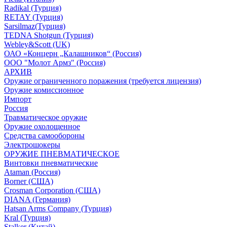
Radikal (Турция)
RETAY (Турция)
Sarsilmaz(Турция)
TEDNA Shotgun (Турция)
Webley&Scott (UK)
ОАО «Концерн „Калашников“ (Россия)
ООО "Молот Армз" (Россия)
АРХИВ
Оружие ограниченного поражения (требуется лицензия)
Оружие комиссионное
Импорт
Россия
Травматическое оружие
Оружие охолощенное
Средства самообороны
Электрошокеры
ОРУЖИЕ ПНЕВМАТИЧЕСКОЕ
Винтовки пневматические
Ataman (Россия)
Borner (США)
Crosman Corporation (США)
DIANA (Германия)
Hatsan Arms Company (Турция)
Kral (Турция)
Stalker (Китай)