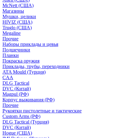
McNett (США)
Магазины
Мушки, целики
HIVIZ (США)
Truglo (США)
Megaline
Прочие
Наборы приклады и цевья
Подщечники
Планки
Покраска оружия
Приклады, трубы, переходники
ATA Mould (Турция)
CAA
DLG Tactical
DVC (Китай)
Magpul (РФ)
Корпус выживания (РФ)
Прочие
Рукоятки пистолетные и тактические
Custom Arms (РФ)
DLG Tactical (Турция)
DVC (Китай)
Hogue (США)