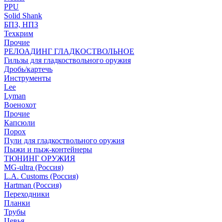
PPU
Solid Shank
БПЗ, НПЗ
Техкрим
Прочие
РЕЛОАДИНГ ГЛАДКОСТВОЛЬНОЕ
Гильзы для гладкоствольного оружия
Дробь/картечь
Инструменты
Lee
Lyman
Военохот
Прочие
Капсюли
Порох
Пули для гладкоствольного оружия
Пыжи и пыж-контейнеры
ТЮНИНГ ОРУЖИЯ
MG-ultra (Россия)
L.A. Customs (Россия)
Hartman (Россия)
Переходники
Планки
Трубы
Цевья