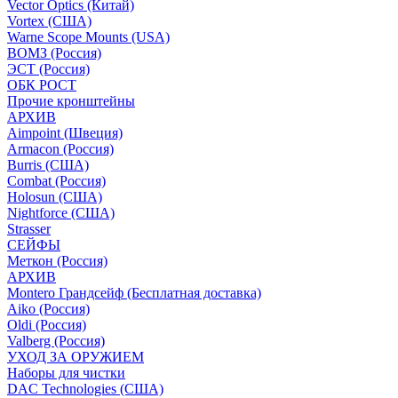
Vector Optics (Китай)
Vortex (США)
Warne Scope Mounts (USA)
ВОМЗ (Россия)
ЭСТ (Россия)
ОБК РОСТ
Прочие кронштейны
АРХИВ
Aimpoint (Швеция)
Armacon (Россия)
Burris (США)
Combat (Россия)
Holosun (США)
Nightforce (США)
Strasser
СЕЙФЫ
Меткон (Россия)
АРХИВ
Montero Грандсейф (Бесплатная доставка)
Aiko (Россия)
Oldi (Россия)
Valberg (Россия)
УХОД ЗА ОРУЖИЕМ
Наборы для чистки
DAC Technologies (США)