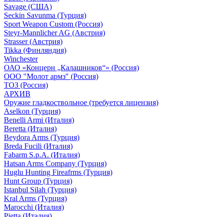
Savage (США)
Seckin Savunma (Турция)
Sport Weapon Custom (Россия)
Steyr-Mannlicher AG (Австрия)
Strasser (Австрия)
Tikka (Финляндия)
Winchester
ОАО «Концерн „Калашников“» (Россия)
ООО "Молот армз" (Россия)
ТОЗ (Россия)
АРХИВ
Оружие гладкоствольное (требуется лицензия)
Aselkon (Турция)
Benelli Armi (Италия)
Beretta (Италия)
Beydora Arms (Турция)
Breda Fucili (Италия)
Fabarm S.p.A. (Италия)
Hatsan Arms Company (Турция)
Huglu Hunting Fireafrms (Турция)
Hunt Group (Турция)
Istanbul Silah (Турция)
Kral Arms (Турция)
Marocchi (Италия)
Pietta (Италия)