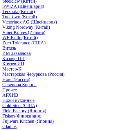
Steelclaw (Китай)
SWIZA (Швейцария)
Terzuola (Китай)
TuoTown (Китай)
Victorinox AG (Швейцария)
Viking Nordway (Китай)
Viper Knives (Италия)
WE Knife (Китай)
Zero Tolerance (США)
Витязь
ИМ Завьялова
Кизляр ПП
Князев ИП
Мастер-К
Мастерская Чебуркова (Россия)
Нокс (Россия)
Северная Корона
Прочее
АРХИВ
Ножи кухонные
Cold Steel (США)
Field Factory (Япония)
Fiskars(Финляндия)
Fujiwara Kitchen (Япония)
Gladius