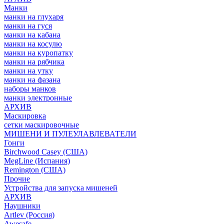
Манки
манки на глухаря
манки на гуся
манки на кабана
манки на косулю
манки на куропатку
манки на рябчика
манки на утку
манки на фазана
наборы манков
манки электронные
АРХИВ
Маскировка
сетки маскировочные
МИШЕНИ И ПУЛЕУЛАВЛЕВАТЕЛИ
Гонги
Birchwood Casey (США)
MegLine (Испания)
Remington (США)
Прочие
Устройства для запуска мишеней
АРХИВ
Наушники
Artlev (Россия)
Awesafe