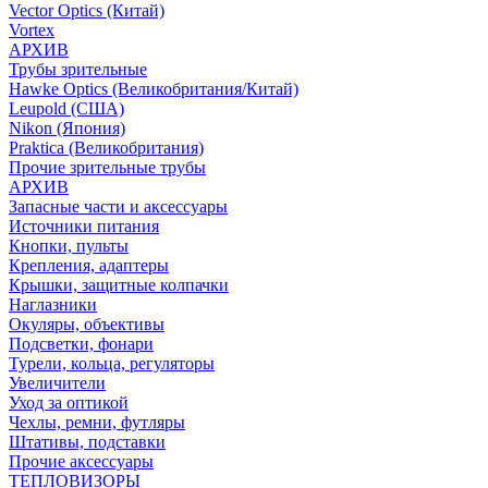
Vector Optics (Китай)
Vortex
АРХИВ
Трубы зрительные
Hawke Optics (Великобритания/Китай)
Leupold (США)
Nikon (Япония)
Praktica (Великобритания)
Прочие зрительные трубы
АРХИВ
Запасные части и аксессуары
Источники питания
Кнопки, пульты
Крепления, адаптеры
Крышки, защитные колпачки
Наглазники
Окуляры, объективы
Подсветки, фонари
Турели, кольца, регуляторы
Увеличители
Уход за оптикой
Чехлы, ремни, футляры
Штативы, подставки
Прочие аксессуары
ТЕПЛОВИЗОРЫ