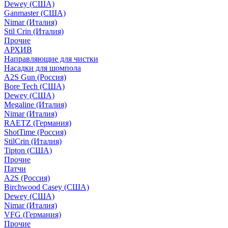
Dewey (США)
Ganmaster (США)
Nimar (Италия)
Stil Crin (Италия)
Прочие
АРХИВ
Направляющие для чистки
Насадки для шомпола
A2S Gun (Россия)
Bore Tech (США)
Dewey (США)
Megaline (Италия)
Nimar (Италия)
RAETZ (Германия)
ShotTime (Россия)
StilCrin (Италия)
Tipton (США)
Прочие
Патчи
A2S (Россия)
Birchwood Casey (США)
Dewey (США)
Nimar (Италия)
VFG (Германия)
Прочие