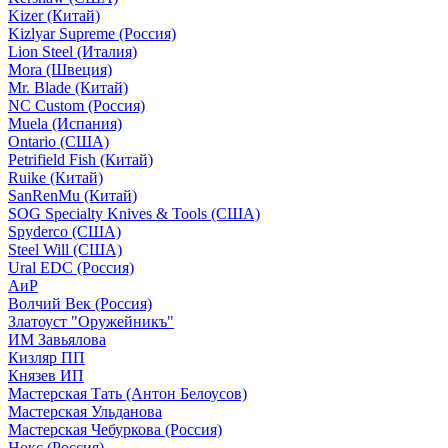
Kizer (Китай)
Kizlyar Supreme (Россия)
Lion Steel (Италия)
Mora (Швеция)
Mr. Blade (Китай)
NC Custom (Россия)
Muela (Испания)
Ontario (США)
Petrifield Fish (Китай)
Ruike (Китай)
SanRenMu (Китай)
SOG Specialty Knives & Tools (США)
Spyderco (США)
Steel Will (США)
Ural EDC (Россия)
АиР
Волчий Век (Россия)
Златоуст "Оружейникъ"
ИМ Завьялова
Кизляр ПП
Князев ИП
Мастерская Тать (Антон Белоусов)
Мастерская Ульданова
Мастерская Чебуркова (Россия)
Нокс (Россия)