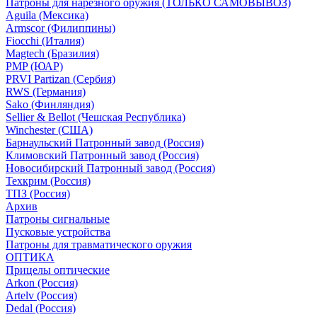
Патроны для нарезного оружия (ТОЛЬКО САМОВЫВОЗ)
Aguila (Мексика)
Armscor (Филиппины)
Fiocchi (Италия)
Magtech (Бразилия)
PMP (ЮАР)
PRVI Partizan (Сербия)
RWS (Германия)
Sako (Финляндия)
Sellier & Bellot (Чешская Республика)
Winchester (США)
Барнаульский Патронный завод (Россия)
Климовский Патронный завод (Россия)
Новосибирский Патронный завод (Россия)
Техкрим (Россия)
ТПЗ (Россия)
Архив
Патроны сигнальные
Пусковые устройства
Патроны для травматического оружия
ОПТИКА
Прицелы оптические
Arkon (Россия)
Artelv (Россия)
Dedal (Россия)