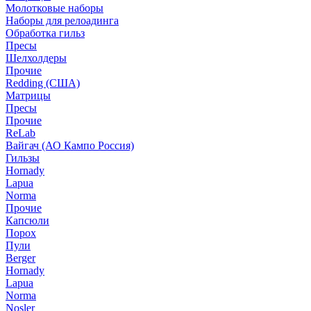
Молотковые наборы
Наборы для релоадинга
Обработка гильз
Пресы
Шелхолдеры
Прочие
Redding (США)
Матрицы
Пресы
Прочие
ReLab
Вайгач (АО Кампо Россия)
Гильзы
Hornady
Lapua
Norma
Прочие
Капсюли
Порох
Пули
Berger
Hornady
Lapua
Norma
Nosler