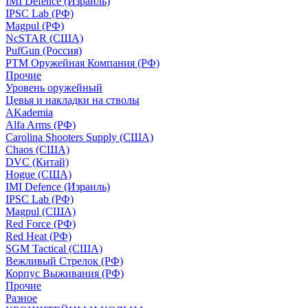
IMI Defence (Израиль)
IPSC Lab (РФ)
Magpul (РФ)
NcSTAR (США)
PufGun (Россия)
РТМ Оружейная Компания (РФ)
Прочие
Уровень оружейный
Цевья и накладки на стволы
AKademia
Alfa Arms (РФ)
Carolina Shooters Supply (США)
Chaos (США)
DVC (Китай)
Hogue (США)
IMI Defence (Израиль)
IPSC Lab (РФ)
Magpul (США)
Red Force (РФ)
Red Heat (РФ)
SGM Tactical (США)
Вежливый Стрелок (РФ)
Корпус Выживания (РФ)
Прочие
Разное