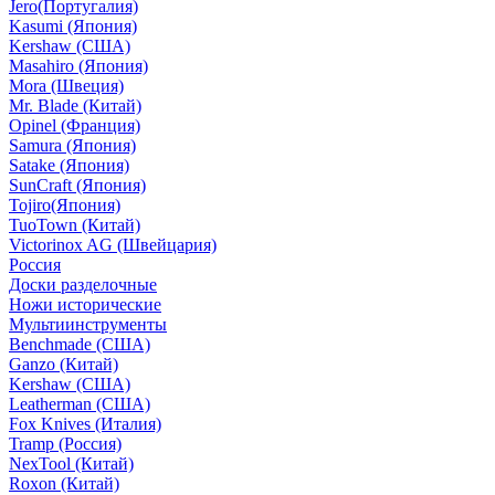
Jero(Португалия)
Kasumi (Япония)
Kershaw (США)
Masahiro (Япония)
Mora (Швеция)
Mr. Blade (Китай)
Opinel (Франция)
Samura (Япония)
Satake (Япония)
SunCraft (Япония)
Tojiro(Япония)
TuoTown (Китай)
Victorinox AG (Швейцария)
Россия
Доски разделочные
Ножи исторические
Мультиинструменты
Benchmade (США)
Ganzo (Китай)
Kershaw (США)
Leatherman (США)
Fox Knives (Италия)
Tramp (Россия)
NexTool (Китай)
Roxon (Китай)