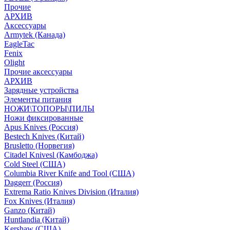
Прочие
АРХИВ
Аксессуары
Armytek (Канада)
EagleTac
Fenix
Olight
Прочие аксессуары
АРХИВ
Зарядные устройства
Элементы питания
НОЖИ\ТОПОРЫ\ПИЛЫ
Ножи фиксированные
Apus Knives (Россия)
Bestech Knives (Китай)
Brusletto (Норвегия)
Citadel Knivesl (Камбоджа)
Cold Steel (США)
Columbia River Knife and Tool (США)
Daggerr (Россия)
Extrema Ratio Knives Division (Италия)
Fox Knives (Италия)
Ganzo (Китай)
Huntlandia (Китай)
Kershaw (США)