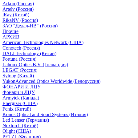
Arkon (Россия)
Artelv (Россия)
iRay (Китай)
RikaNV (Россия)
ЗАО "Дедал-НВ" (Россия)
Прочие
АРХИВ
American Technologies Network (США)
Conotech (Россия)
DALI Technology (Китай)
Fortuna (Россия)
Lahoux Optics B.V. (Голландия)
LEGAT (Россия)
Sytong (Китай)
YukonAdvanced Optics Worldwide (Белоруссия)
ФОНАРИ И ЛЦУ
Фонари и ЛЦУ
Armytek (Канада)
Energizer (США)
Fenix (Китай)
Konus Optical and Sport Systems (Италия)
Led Lenser (Германия)
Nextorch (Китай)
Olight (США)
PETZL (Франция)