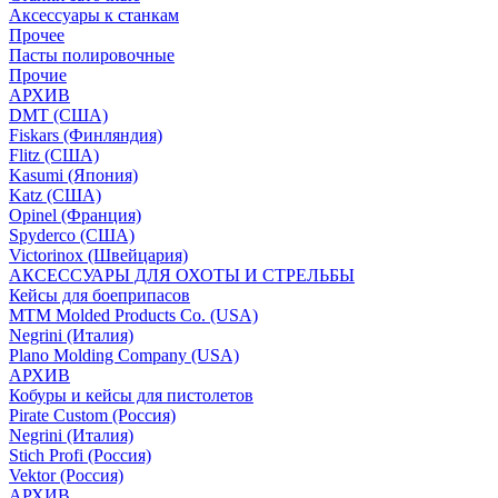
Аксессуары к станкам
Прочее
Пасты полировочные
Прочие
АРХИВ
DMT (США)
Fiskars (Финляндия)
Flitz (США)
Kasumi (Япония)
Katz (США)
Opinel (Франция)
Spyderco (США)
Victorinox (Швейцария)
АКСЕССУАРЫ ДЛЯ ОХОТЫ И СТРЕЛЬБЫ
Кейсы для боеприпасов
MTM Molded Products Co. (USA)
Negrini (Италия)
Plano Molding Company (USA)
АРХИВ
Кобуры и кейсы для пистолетов
Pirate Custom (Россия)
Negrini (Италия)
Stich Profi (Россия)
Vektor (Россия)
АРХИВ