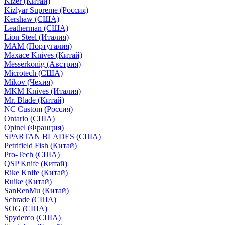
Kizer (Китай)
Kizlyar Supreme (Россия)
Kershaw (США)
Leatherman (США)
Lion Steel (Италия)
MAM (Португалия)
Maxace Knives (Китай)
Messerkonig (Австрия)
Microtech (США)
Mikov (Чехия)
MKM Knives (Италия)
Mr. Blade (Китай)
NC Custom (Россия)
Ontario (США)
Opinel (Франция)
SPARTAN BLADES (США)
Petrifield Fish (Китай)
Pro-Tech (США)
QSP Knife (Китай)
Rike Knife (Китай)
Ruike (Китай)
SanRenMu (Китай)
Schrade (США)
SOG (США)
Spyderco (США)