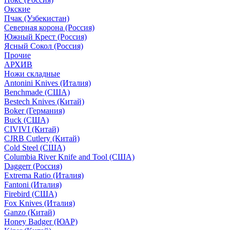
Окские
Пчак (Узбекистан)
Северная корона (Россия)
Южный Крест (Россия)
Ясный Сокол (Россия)
Прочие
АРХИВ
Ножи складные
Antonini Knives (Италия)
Benchmade (США)
Bestech Knives (Китай)
Boker (Германия)
Buck (США)
CIVIVI (Китай)
CJRB Cutlery (Китай)
Cold Steel (США)
Columbia River Knife and Tool (США)
Daggerr (Россия)
Extrema Ratio (Италия)
Fantoni (Италия)
Firebird (США)
Fox Knives (Италия)
Ganzo (Китай)
Honey Badger (ЮАР)