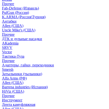
Прочее
Fab-Defense (Израиль)
PufGun (Россия)
K.ARMA (Россия\Турция)
Антабки
Allen (США)
Uncle Mike's (США)
Прочие
ДТК и дульные насадки
АКademia
SRVV
Vector
Тактика-Тула
Прочие
Адаптеры, гайки, переходники
Smersh
Затыльники (тыльники)
Alfa Arms (РФ)
Allen (США)
Barrena industries (Испания)
HiViz (США)
Прочие
Инструмент
Лента камуфляжная
Allen (США)