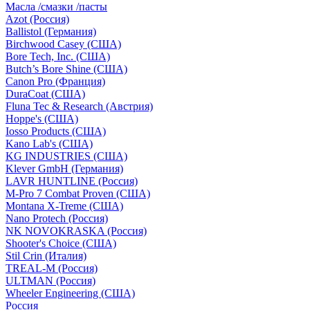
Масла /смазки /пасты
Azot (Россия)
Ballistol (Германия)
Birchwood Casey (США)
Bore Tech, Inc. (США)
Butch’s Bore Shine (СШA)
Canon Pro (Франция)
DuraCoat (США)
Fluna Tec & Research (Австрия)
Hoppe's (США)
Iosso Products (США)
Kano Lab's (США)
KG INDUSTRIES (США)
Klever GmbH (Германия)
LAVR HUNTLINE (Россия)
M-Pro 7 Combat Proven (СШA)
Montana X-Treme (США)
Nano Protech (Россия)
NK NOVOKRASKA (Россия)
Shooter's Choice (СШA)
Stil Crin (Италия)
TREAL-M (Россия)
ULTMAN (Россия)
Wheeler Engineering (СШA)
Россия