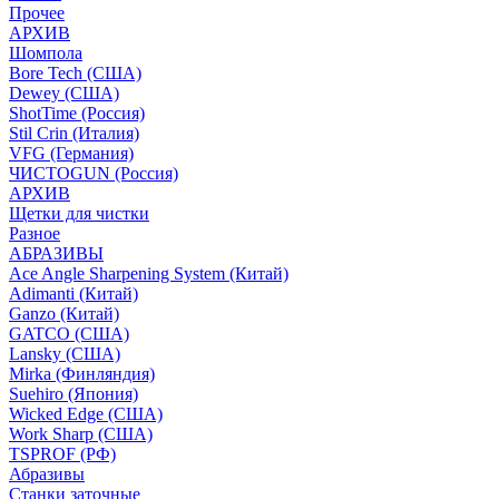
Прочее
АРХИВ
Шомпола
Bore Tech (США)
Dewey (США)
ShotTime (Россия)
Stil Crin (Италия)
VFG (Германия)
ЧИСТОGUN (Россия)
АРХИВ
Щетки для чистки
Разное
АБРАЗИВЫ
Ace Angle Sharpening System (Китай)
Adimanti (Китай)
Ganzo (Китай)
GATCO (США)
Lansky (США)
Mirka (Финляндия)
Suehiro (Япония)
Wicked Edge (США)
Work Sharp (США)
TSPROF (РФ)
Абразивы
Станки заточные