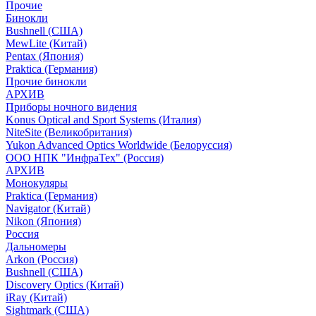
Прочие
Бинокли
Bushnell (США)
MewLite (Китай)
Pentax (Япония)
Praktica (Германия)
Прочие бинокли
АРХИВ
Приборы ночного видения
Konus Optical and Sport Systems (Италия)
NiteSite (Великобритания)
Yukon Advanced Optics Worldwide (Белоруссия)
ООО НПК "ИнфраТех" (Россия)
АРХИВ
Монокуляры
Praktica (Германия)
Navigator (Китай)
Nikon (Япония)
Россия
Дальномеры
Arkon (Россия)
Bushnell (США)
Discovery Optics (Китай)
iRay (Китай)
Sightmark (США)