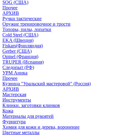
SOG (США)
Прочее
АРХИВ
Ручки тактические
Оружие тренировочное и трости
Топоры, пилы, лопатки
Cold Steel (США)
EKA (Швеция)
Fiskars(Финляндия)
Gerber (США)
Opinel (Франция)
TRUPER (Испания)
Следопыт (РФ)
УРМ Аника
Прочее
Кузница "Уральский мастеровой" (Россия)
АРХИВ
Мастерская
Инструменты
Клинки. заготовки клинков
Кожа
Материалы для рукоятей
Фурнитура
Химия для кожи и дерева, воронение
Цветные металлы