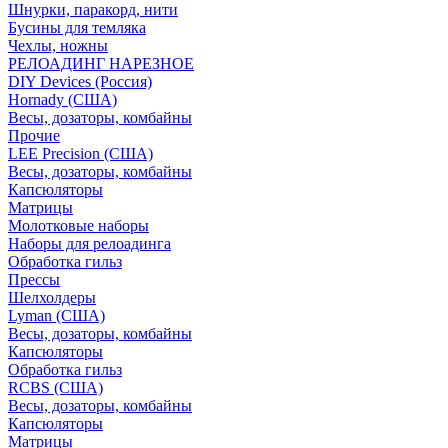
Шнурки, паракорд, нити
Бусины для темляка
Чехлы, ножны
РЕЛОАДИНГ НАРЕЗНОЕ
DIY Devices (Россия)
Hornady (США)
Весы, дозаторы, комбайны
Прочие
LEE Precision (США)
Весы, дозаторы, комбайны
Капсюляторы
Матрицы
Молотковые наборы
Наборы для релоадинга
Обработка гильз
Преcсы
Шелхолдеры
Lyman (США)
Весы, дозаторы, комбайны
Капсюляторы
Обработка гильз
RCBS (США)
Весы, дозаторы, комбайны
Капсюляторы
Матрицы