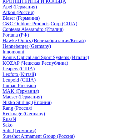
КРОНШТЕЙНЫ И КОЛЬЦА
Apel (Германия)
Arkon (Россия)
Blaser (Германия)
C&C Outdoor Products,Corp (США)
Contessa Alessandro (Италия)
Fortuna (РФ)
Hawke Optics (Великобритания/Китай)
Henneberger (Germany)
Innomount
Konus Optical and Sport Systems (Италия)
KOZAP (Чешская Республика)
Leapers (США)
Leofoto (Китай)
Leupold (США)
Luman Precision
MAK (Германия)
Mauser (Германия)
Nikko Stirling (Япония)
Rang (Россия)
Recknage (Germany)
RusaN
Sako
Suhl (Германия)
Sureshot Armament Group (Россия)