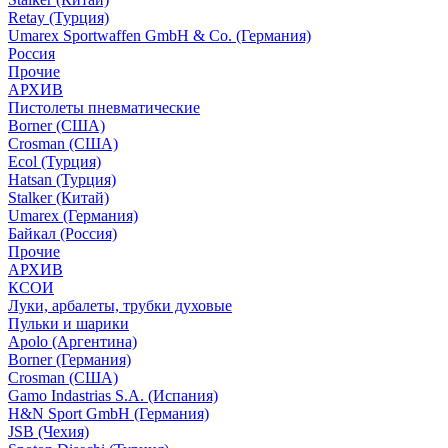
Retay (Турция)
Umarex Sportwaffen GmbH & Co. (Германия)
Россия
Прочие
АРХИВ
Пистолеты пневматические
Borner (США)
Crosman (США)
Ecol (Турция)
Hatsan (Турция)
Stalker (Китай)
Umarex (Германия)
Байкал (Россия)
Прочие
АРХИВ
КСОИ
Луки, арбалеты, трубки духовые
Пульки и шарики
Apolo (Аргентина)
Borner (Германия)
Crosman (США)
Gamo Indastrias S.A. (Испания)
H&N Sport GmbH (Германия)
JSB (Чехия)