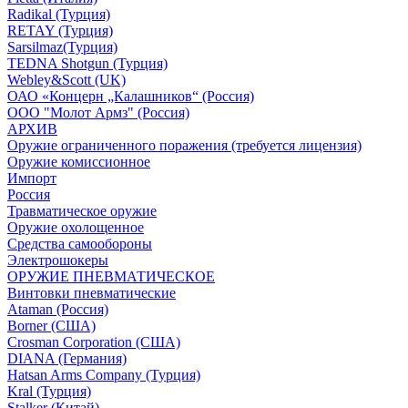
Radikal (Турция)
RETAY (Турция)
Sarsilmaz(Турция)
TEDNA Shotgun (Турция)
Webley&Scott (UK)
ОАО «Концерн „Калашников“ (Россия)
ООО "Молот Армз" (Россия)
АРХИВ
Оружие ограниченного поражения (требуется лицензия)
Оружие комиссионное
Импорт
Россия
Травматическое оружие
Оружие охолощенное
Средства самообороны
Электрошокеры
ОРУЖИЕ ПНЕВМАТИЧЕСКОЕ
Винтовки пневматические
Ataman (Россия)
Borner (США)
Crosman Corporation (США)
DIANA (Германия)
Hatsan Arms Company (Турция)
Kral (Турция)
Stalker (Китай)