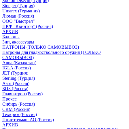
Spoton Disechi (Турция)
Stoeger (Турция)
Umarex (Германия)
Люман (Россия)
ООО "Выстрел"
ПКФ "Квинтор" (Росиия)
АРХИВ
Баллоны
Зип, аксессуары
ПАТРОНЫ (ТОЛЬКО САМОВЫВОЗ)
Патроны для гладкоствольного оружия (ТОЛЬКО
САМОВЫВОЗ)
Anna (Казахстан)
IGLA (Россия)
JET (Турция)
Sterling (Турция)
Азот (Россия)
БПЗ (Россия)
Главпатрон (Россия)
Прочее
Сибирь (Россия)
СКМ (Россия)
Техкрим (Россия)
Цнииточмаш АО (Россия)
АРХИВ