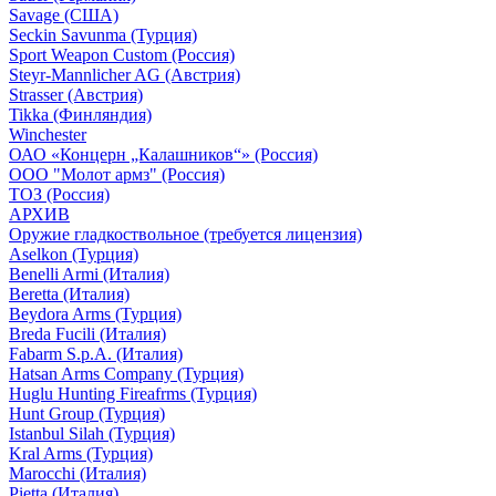
Savage (США)
Seckin Savunma (Турция)
Sport Weapon Custom (Россия)
Steyr-Mannlicher AG (Австрия)
Strasser (Австрия)
Tikka (Финляндия)
Winchester
ОАО «Концерн „Калашников“» (Россия)
ООО "Молот армз" (Россия)
ТОЗ (Россия)
АРХИВ
Оружие гладкоствольное (требуется лицензия)
Aselkon (Турция)
Benelli Armi (Италия)
Beretta (Италия)
Beydora Arms (Турция)
Breda Fucili (Италия)
Fabarm S.p.A. (Италия)
Hatsan Arms Company (Турция)
Huglu Hunting Fireafrms (Турция)
Hunt Group (Турция)
Istanbul Silah (Турция)
Kral Arms (Турция)
Marocchi (Италия)
Pietta (Италия)