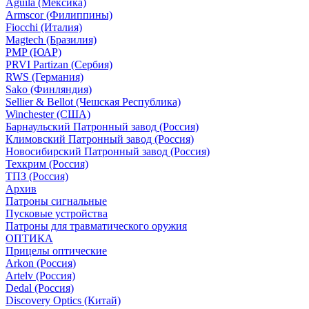
Aguila (Мексика)
Armscor (Филиппины)
Fiocchi (Италия)
Magtech (Бразилия)
PMP (ЮАР)
PRVI Partizan (Сербия)
RWS (Германия)
Sako (Финляндия)
Sellier & Bellot (Чешская Республика)
Winchester (США)
Барнаульский Патронный завод (Россия)
Климовский Патронный завод (Россия)
Новосибирский Патронный завод (Россия)
Техкрим (Россия)
ТПЗ (Россия)
Архив
Патроны сигнальные
Пусковые устройства
Патроны для травматического оружия
ОПТИКА
Прицелы оптические
Arkon (Россия)
Artelv (Россия)
Dedal (Россия)
Discovery Optics (Китай)