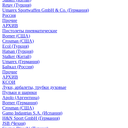
Retay (Турция)
Umarex Sportwaffen GmbH & Co. (Германия)
Россия
Прочие
АРХИВ
Пистолеты пневматические
Borner (США)
Crosman (США)
Ecol (Турция)
Hatsan (Турция)
Stalker (Китай)
Umarex (Германия)
Байкал (Россия)
Прочие
АРХИВ
КСОИ
Луки, арбалеты, трубки духовые
Пульки и шарики
Apolo (Аргентина)
Borner (Германия)
Crosman (США)
Gamo Indastrias S.A. (Испания)
H&N Sport GmbH (Германия)
JSB (Чехия)