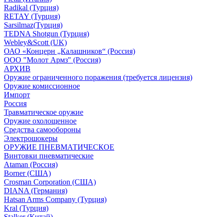
Radikal (Турция)
RETAY (Турция)
Sarsilmaz(Турция)
TEDNA Shotgun (Турция)
Webley&Scott (UK)
ОАО «Концерн „Калашников“ (Россия)
ООО "Молот Армз" (Россия)
АРХИВ
Оружие ограниченного поражения (требуется лицензия)
Оружие комиссионное
Импорт
Россия
Травматическое оружие
Оружие охолощенное
Средства самообороны
Электрошокеры
ОРУЖИЕ ПНЕВМАТИЧЕСКОЕ
Винтовки пневматические
Ataman (Россия)
Borner (США)
Crosman Corporation (США)
DIANA (Германия)
Hatsan Arms Company (Турция)
Kral (Турция)
Stalker (Китай)