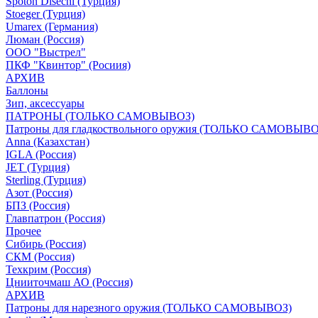
Spoton Disechi (Турция)
Stoeger (Турция)
Umarex (Германия)
Люман (Россия)
ООО "Выстрел"
ПКФ "Квинтор" (Росиия)
АРХИВ
Баллоны
Зип, аксессуары
ПАТРОНЫ (ТОЛЬКО САМОВЫВОЗ)
Патроны для гладкоствольного оружия (ТОЛЬКО САМОВЫВО
Anna (Казахстан)
IGLA (Россия)
JET (Турция)
Sterling (Турция)
Азот (Россия)
БПЗ (Россия)
Главпатрон (Россия)
Прочее
Сибирь (Россия)
СКМ (Россия)
Техкрим (Россия)
Цнииточмаш АО (Россия)
АРХИВ
Патроны для нарезного оружия (ТОЛЬКО САМОВЫВОЗ)