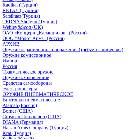
Radikal (Турция)
RETAY (Турция)
Sarsilmaz(Турция)
TEDNA Shotgun (Турция)
Webley&Scott (UK)
ОАО «Концерн „Калашников“ (Россия)
ООО "Молот Армз" (Россия)
АРХИВ
Оружие ограниченного поражения (требуется лицензия)
Оружие комиссионное
Импорт
Россия
Травматическое оружие
Оружие охолощенное
Средства самообороны
Электрошокеры
ОРУЖИЕ ПНЕВМАТИЧЕСКОЕ
Винтовки пневматические
Ataman (Россия)
Borner (США)
Crosman Corporation (США)
DIANA (Германия)
Hatsan Arms Company (Турция)
Kral (Турция)
Stalker (Китай)