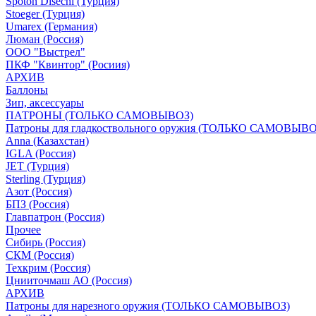
Spoton Disechi (Турция)
Stoeger (Турция)
Umarex (Германия)
Люман (Россия)
ООО "Выстрел"
ПКФ "Квинтор" (Росиия)
АРХИВ
Баллоны
Зип, аксессуары
ПАТРОНЫ (ТОЛЬКО САМОВЫВОЗ)
Патроны для гладкоствольного оружия (ТОЛЬКО САМОВЫВО
Anna (Казахстан)
IGLA (Россия)
JET (Турция)
Sterling (Турция)
Азот (Россия)
БПЗ (Россия)
Главпатрон (Россия)
Прочее
Сибирь (Россия)
СКМ (Россия)
Техкрим (Россия)
Цнииточмаш АО (Россия)
АРХИВ
Патроны для нарезного оружия (ТОЛЬКО САМОВЫВОЗ)