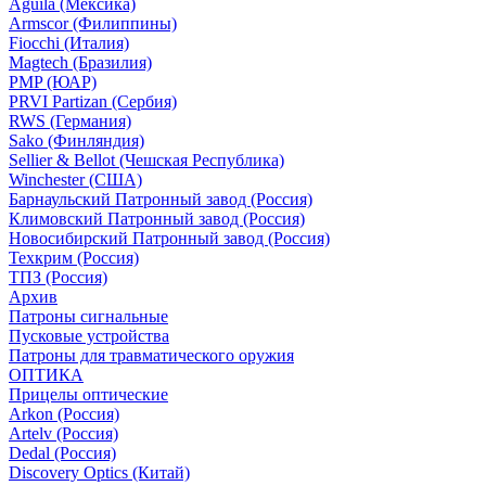
Aguila (Мексика)
Armscor (Филиппины)
Fiocchi (Италия)
Magtech (Бразилия)
PMP (ЮАР)
PRVI Partizan (Сербия)
RWS (Германия)
Sako (Финляндия)
Sellier & Bellot (Чешская Республика)
Winchester (США)
Барнаульский Патронный завод (Россия)
Климовский Патронный завод (Россия)
Новосибирский Патронный завод (Россия)
Техкрим (Россия)
ТПЗ (Россия)
Архив
Патроны сигнальные
Пусковые устройства
Патроны для травматического оружия
ОПТИКА
Прицелы оптические
Arkon (Россия)
Artelv (Россия)
Dedal (Россия)
Discovery Optics (Китай)