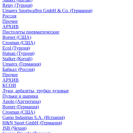
Retay (Турция)
Umarex Sportwaffen GmbH & Co. (Германия)
Россия
Прочие
АРХИВ
Пистолеты пневматические
Borner (США)
Crosman (США)
Ecol (Турция)
Hatsan (Турция)
Stalker (Китай)
Umarex (Германия)
Байкал (Россия)
Прочие
АРХИВ
КСОИ
Луки, арбалеты, трубки духовые
Пульки и шарики
Apolo (Аргентина)
Borner (Германия)
Crosman (США)
Gamo Indastrias S.A. (Испания)
H&N Sport GmbH (Германия)
JSB (Чехия)