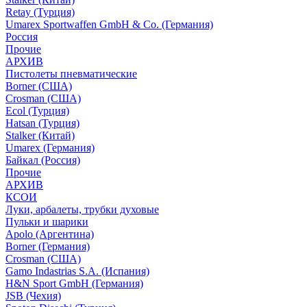
Retay (Турция)
Umarex Sportwaffen GmbH & Co. (Германия)
Россия
Прочие
АРХИВ
Пистолеты пневматические
Borner (США)
Crosman (США)
Ecol (Турция)
Hatsan (Турция)
Stalker (Китай)
Umarex (Германия)
Байкал (Россия)
Прочие
АРХИВ
КСОИ
Луки, арбалеты, трубки духовые
Пульки и шарики
Apolo (Аргентина)
Borner (Германия)
Crosman (США)
Gamo Indastrias S.A. (Испания)
H&N Sport GmbH (Германия)
JSB (Чехия)