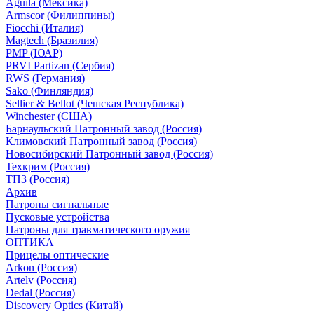
Aguila (Мексика)
Armscor (Филиппины)
Fiocchi (Италия)
Magtech (Бразилия)
PMP (ЮАР)
PRVI Partizan (Сербия)
RWS (Германия)
Sako (Финляндия)
Sellier & Bellot (Чешская Республика)
Winchester (США)
Барнаульский Патронный завод (Россия)
Климовский Патронный завод (Россия)
Новосибирский Патронный завод (Россия)
Техкрим (Россия)
ТПЗ (Россия)
Архив
Патроны сигнальные
Пусковые устройства
Патроны для травматического оружия
ОПТИКА
Прицелы оптические
Arkon (Россия)
Artelv (Россия)
Dedal (Россия)
Discovery Optics (Китай)