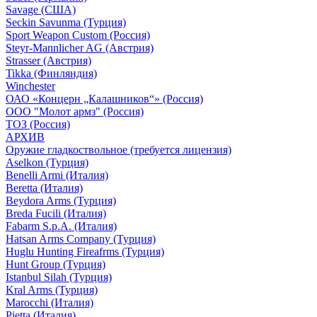
Savage (США)
Seckin Savunma (Турция)
Sport Weapon Custom (Россия)
Steyr-Mannlicher AG (Австрия)
Strasser (Австрия)
Tikka (Финляндия)
Winchester
ОАО «Концерн „Калашников“» (Россия)
ООО "Молот армз" (Россия)
ТОЗ (Россия)
АРХИВ
Оружие гладкоствольное (требуется лицензия)
Aselkon (Турция)
Benelli Armi (Италия)
Beretta (Италия)
Beydora Arms (Турция)
Breda Fucili (Италия)
Fabarm S.p.A. (Италия)
Hatsan Arms Company (Турция)
Huglu Hunting Fireafrms (Турция)
Hunt Group (Турция)
Istanbul Silah (Турция)
Kral Arms (Турция)
Marocchi (Италия)
Pietta (Италия)