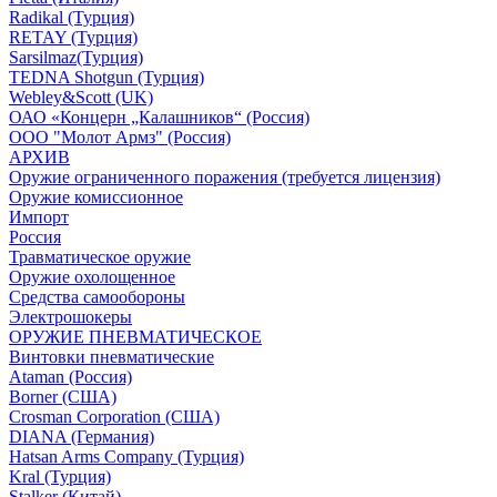
Radikal (Турция)
RETAY (Турция)
Sarsilmaz(Турция)
TEDNA Shotgun (Турция)
Webley&Scott (UK)
ОАО «Концерн „Калашников“ (Россия)
ООО "Молот Армз" (Россия)
АРХИВ
Оружие ограниченного поражения (требуется лицензия)
Оружие комиссионное
Импорт
Россия
Травматическое оружие
Оружие охолощенное
Средства самообороны
Электрошокеры
ОРУЖИЕ ПНЕВМАТИЧЕСКОЕ
Винтовки пневматические
Ataman (Россия)
Borner (США)
Crosman Corporation (США)
DIANA (Германия)
Hatsan Arms Company (Турция)
Kral (Турция)
Stalker (Китай)