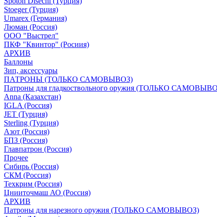
Spoton Disechi (Турция)
Stoeger (Турция)
Umarex (Германия)
Люман (Россия)
ООО "Выстрел"
ПКФ "Квинтор" (Росиия)
АРХИВ
Баллоны
Зип, аксессуары
ПАТРОНЫ (ТОЛЬКО САМОВЫВОЗ)
Патроны для гладкоствольного оружия (ТОЛЬКО САМОВЫВО
Anna (Казахстан)
IGLA (Россия)
JET (Турция)
Sterling (Турция)
Азот (Россия)
БПЗ (Россия)
Главпатрон (Россия)
Прочее
Сибирь (Россия)
СКМ (Россия)
Техкрим (Россия)
Цнииточмаш АО (Россия)
АРХИВ
Патроны для нарезного оружия (ТОЛЬКО САМОВЫВОЗ)