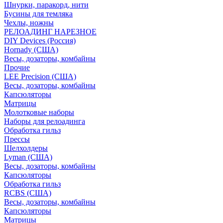
Шнурки, паракорд, нити
Бусины для темляка
Чехлы, ножны
РЕЛОАДИНГ НАРЕЗНОЕ
DIY Devices (Россия)
Hornady (США)
Весы, дозаторы, комбайны
Прочие
LEE Precision (США)
Весы, дозаторы, комбайны
Капсюляторы
Матрицы
Молотковые наборы
Наборы для релоадинга
Обработка гильз
Преcсы
Шелхолдеры
Lyman (США)
Весы, дозаторы, комбайны
Капсюляторы
Обработка гильз
RCBS (США)
Весы, дозаторы, комбайны
Капсюляторы
Матрицы