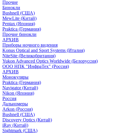
Прочие
Бинокли
Bushnell (США)
MewLite (Китай)
Pentax (Япония)
Praktica (Германия)
Прочие бинокли
АРХИВ
Приборы ночного видения
Konus Optical and Sport Systems (Италия)
NiteSite (Великобритания)
Yukon Advanced Optics Worldwide (Белоруссия)
ООО НПК "ИнфраТех" (Россия)
АРХИВ
Монокуляры
Praktica (Германия)
Navigator (Китай)
Nikon (Япония)
Россия
Дальномеры
Arkon (Россия)
Bushnell (США)
Discovery Optics (Китай)
iRay (Китай)
Sightmark (США)