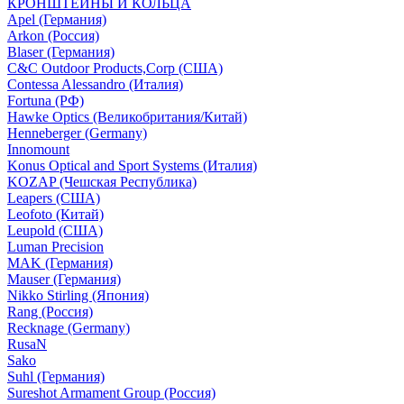
КРОНШТЕЙНЫ И КОЛЬЦА
Apel (Германия)
Arkon (Россия)
Blaser (Германия)
C&C Outdoor Products,Corp (США)
Contessa Alessandro (Италия)
Fortuna (РФ)
Hawke Optics (Великобритания/Китай)
Henneberger (Germany)
Innomount
Konus Optical and Sport Systems (Италия)
KOZAP (Чешская Республика)
Leapers (США)
Leofoto (Китай)
Leupold (США)
Luman Precision
MAK (Германия)
Mauser (Германия)
Nikko Stirling (Япония)
Rang (Россия)
Recknage (Germany)
RusaN
Sako
Suhl (Германия)
Sureshot Armament Group (Россия)