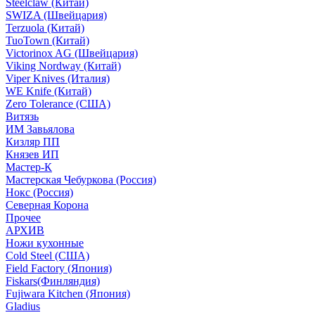
Steelclaw (Китай)
SWIZA (Швейцария)
Terzuola (Китай)
TuoTown (Китай)
Victorinox AG (Швейцария)
Viking Nordway (Китай)
Viper Knives (Италия)
WE Knife (Китай)
Zero Tolerance (США)
Витязь
ИМ Завьялова
Кизляр ПП
Князев ИП
Мастер-К
Мастерская Чебуркова (Россия)
Нокс (Россия)
Северная Корона
Прочее
АРХИВ
Ножи кухонные
Cold Steel (США)
Field Factory (Япония)
Fiskars(Финляндия)
Fujiwara Kitchen (Япония)
Gladius