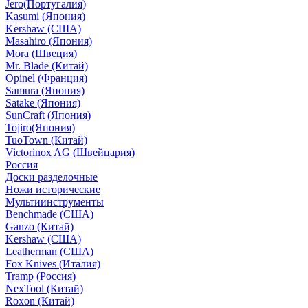
Jero(Португалия)
Kasumi (Япония)
Kershaw (США)
Masahiro (Япония)
Mora (Швеция)
Mr. Blade (Китай)
Opinel (Франция)
Samura (Япония)
Satake (Япония)
SunCraft (Япония)
Tojiro(Япония)
TuoTown (Китай)
Victorinox AG (Швейцария)
Россия
Доски разделочные
Ножи исторические
Мультиинструменты
Benchmade (США)
Ganzo (Китай)
Kershaw (США)
Leatherman (США)
Fox Knives (Италия)
Tramp (Россия)
NexTool (Китай)
Roxon (Китай)