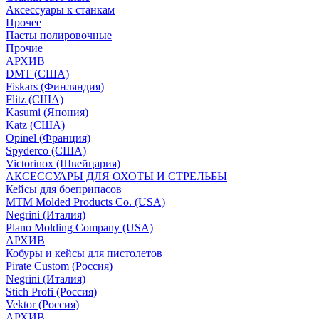
Аксессуары к станкам
Прочее
Пасты полировочные
Прочие
АРХИВ
DMT (США)
Fiskars (Финляндия)
Flitz (США)
Kasumi (Япония)
Katz (США)
Opinel (Франция)
Spyderco (США)
Victorinox (Швейцария)
АКСЕССУАРЫ ДЛЯ ОХОТЫ И СТРЕЛЬБЫ
Кейсы для боеприпасов
MTM Molded Products Co. (USA)
Negrini (Италия)
Plano Molding Company (USA)
АРХИВ
Кобуры и кейсы для пистолетов
Pirate Custom (Россия)
Negrini (Италия)
Stich Profi (Россия)
Vektor (Россия)
АРХИВ