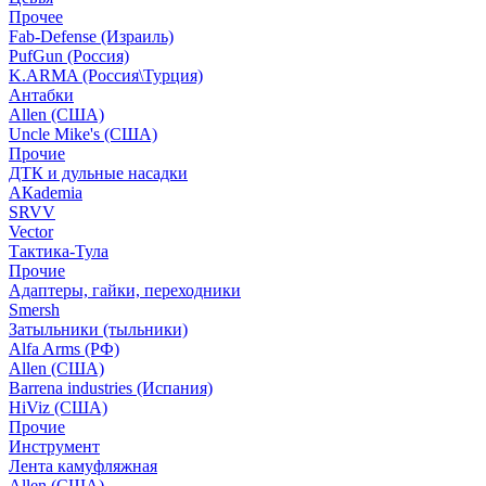
Прочее
Fab-Defense (Израиль)
PufGun (Россия)
K.ARMA (Россия\Турция)
Антабки
Allen (США)
Uncle Mike's (США)
Прочие
ДТК и дульные насадки
АКademia
SRVV
Vector
Тактика-Тула
Прочие
Адаптеры, гайки, переходники
Smersh
Затыльники (тыльники)
Alfa Arms (РФ)
Allen (США)
Barrena industries (Испания)
HiViz (США)
Прочие
Инструмент
Лента камуфляжная
Allen (США)