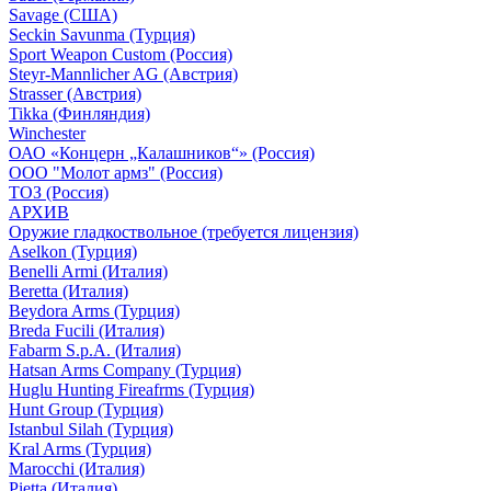
Savage (США)
Seckin Savunma (Турция)
Sport Weapon Custom (Россия)
Steyr-Mannlicher AG (Австрия)
Strasser (Австрия)
Tikka (Финляндия)
Winchester
ОАО «Концерн „Калашников“» (Россия)
ООО "Молот армз" (Россия)
ТОЗ (Россия)
АРХИВ
Оружие гладкоствольное (требуется лицензия)
Aselkon (Турция)
Benelli Armi (Италия)
Beretta (Италия)
Beydora Arms (Турция)
Breda Fucili (Италия)
Fabarm S.p.A. (Италия)
Hatsan Arms Company (Турция)
Huglu Hunting Fireafrms (Турция)
Hunt Group (Турция)
Istanbul Silah (Турция)
Kral Arms (Турция)
Marocchi (Италия)
Pietta (Италия)