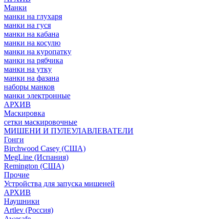
Манки
манки на глухаря
манки на гуся
манки на кабана
манки на косулю
манки на куропатку
манки на рябчика
манки на утку
манки на фазана
наборы манков
манки электронные
АРХИВ
Маскировка
сетки маскировочные
МИШЕНИ И ПУЛЕУЛАВЛЕВАТЕЛИ
Гонги
Birchwood Casey (США)
MegLine (Испания)
Remington (США)
Прочие
Устройства для запуска мишеней
АРХИВ
Наушники
Artlev (Россия)
Awesafe