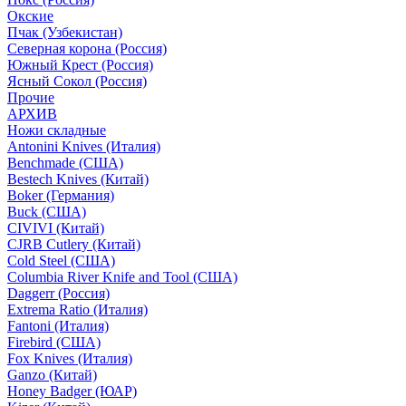
Окские
Пчак (Узбекистан)
Северная корона (Россия)
Южный Крест (Россия)
Ясный Сокол (Россия)
Прочие
АРХИВ
Ножи складные
Antonini Knives (Италия)
Benchmade (США)
Bestech Knives (Китай)
Boker (Германия)
Buck (США)
CIVIVI (Китай)
CJRB Cutlery (Китай)
Cold Steel (США)
Columbia River Knife and Tool (США)
Daggerr (Россия)
Extrema Ratio (Италия)
Fantoni (Италия)
Firebird (США)
Fox Knives (Италия)
Ganzo (Китай)
Honey Badger (ЮАР)