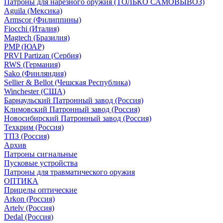
Патроны для нарезного оружия (ТОЛЬКО САМОВЫВОЗ)
Aguila (Мексика)
Armscor (Филиппины)
Fiocchi (Италия)
Magtech (Бразилия)
PMP (ЮАР)
PRVI Partizan (Сербия)
RWS (Германия)
Sako (Финляндия)
Sellier & Bellot (Чешская Республика)
Winchester (США)
Барнаульский Патронный завод (Россия)
Климовский Патронный завод (Россия)
Новосибирский Патронный завод (Россия)
Техкрим (Россия)
ТПЗ (Россия)
Архив
Патроны сигнальные
Пусковые устройства
Патроны для травматического оружия
ОПТИКА
Прицелы оптические
Arkon (Россия)
Artelv (Россия)
Dedal (Россия)