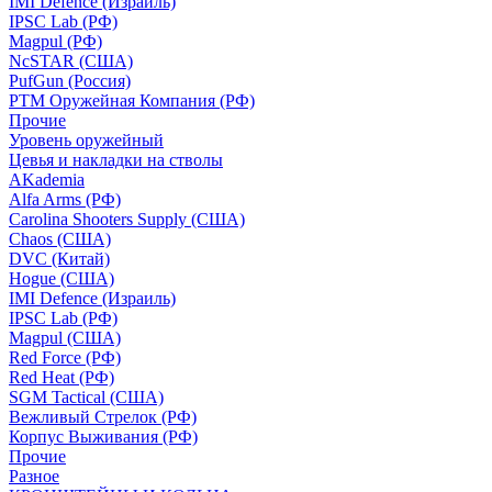
IMI Defence (Израиль)
IPSC Lab (РФ)
Magpul (РФ)
NcSTAR (США)
PufGun (Россия)
РТМ Оружейная Компания (РФ)
Прочие
Уровень оружейный
Цевья и накладки на стволы
AKademia
Alfa Arms (РФ)
Carolina Shooters Supply (США)
Chaos (США)
DVC (Китай)
Hogue (США)
IMI Defence (Израиль)
IPSC Lab (РФ)
Magpul (США)
Red Force (РФ)
Red Heat (РФ)
SGM Tactical (США)
Вежливый Стрелок (РФ)
Корпус Выживания (РФ)
Прочие
Разное