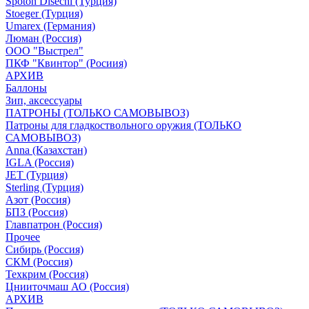
Spoton Disechi (Турция)
Stoeger (Турция)
Umarex (Германия)
Люман (Россия)
ООО "Выстрел"
ПКФ "Квинтор" (Росиия)
АРХИВ
Баллоны
Зип, аксессуары
ПАТРОНЫ (ТОЛЬКО САМОВЫВОЗ)
Патроны для гладкоствольного оружия (ТОЛЬКО
САМОВЫВОЗ)
Anna (Казахстан)
IGLA (Россия)
JET (Турция)
Sterling (Турция)
Азот (Россия)
БПЗ (Россия)
Главпатрон (Россия)
Прочее
Сибирь (Россия)
СКМ (Россия)
Техкрим (Россия)
Цнииточмаш АО (Россия)
АРХИВ