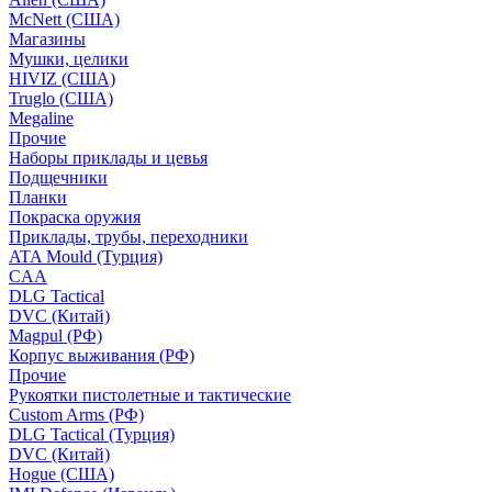
McNett (США)
Магазины
Мушки, целики
HIVIZ (США)
Truglo (США)
Megaline
Прочие
Наборы приклады и цевья
Подщечники
Планки
Покраска оружия
Приклады, трубы, переходники
ATA Mould (Турция)
CAA
DLG Tactical
DVC (Китай)
Magpul (РФ)
Корпус выживания (РФ)
Прочие
Рукоятки пистолетные и тактические
Custom Arms (РФ)
DLG Tactical (Турция)
DVC (Китай)
Hogue (США)