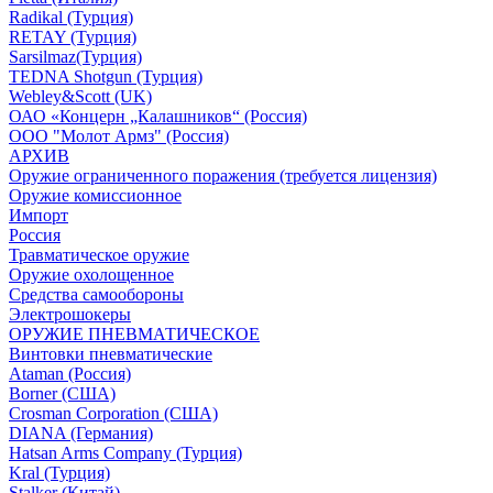
Radikal (Турция)
RETAY (Турция)
Sarsilmaz(Турция)
TEDNA Shotgun (Турция)
Webley&Scott (UK)
ОАО «Концерн „Калашников“ (Россия)
ООО "Молот Армз" (Россия)
АРХИВ
Оружие ограниченного поражения (требуется лицензия)
Оружие комиссионное
Импорт
Россия
Травматическое оружие
Оружие охолощенное
Средства самообороны
Электрошокеры
ОРУЖИЕ ПНЕВМАТИЧЕСКОЕ
Винтовки пневматические
Ataman (Россия)
Borner (США)
Crosman Corporation (США)
DIANA (Германия)
Hatsan Arms Company (Турция)
Kral (Турция)
Stalker (Китай)