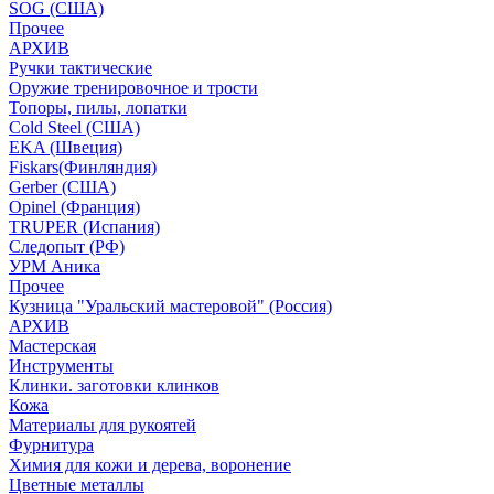
SOG (США)
Прочее
АРХИВ
Ручки тактические
Оружие тренировочное и трости
Топоры, пилы, лопатки
Cold Steel (США)
EKA (Швеция)
Fiskars(Финляндия)
Gerber (США)
Opinel (Франция)
TRUPER (Испания)
Следопыт (РФ)
УРМ Аника
Прочее
Кузница "Уральский мастеровой" (Россия)
АРХИВ
Мастерская
Инструменты
Клинки. заготовки клинков
Кожа
Материалы для рукоятей
Фурнитура
Химия для кожи и дерева, воронение
Цветные металлы