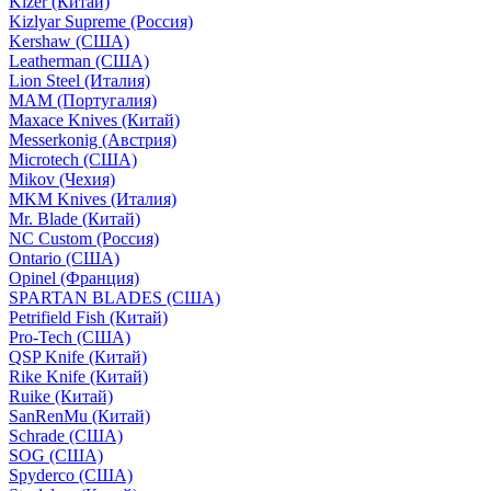
Kizer (Китай)
Kizlyar Supreme (Россия)
Kershaw (США)
Leatherman (США)
Lion Steel (Италия)
MAM (Португалия)
Maxace Knives (Китай)
Messerkonig (Австрия)
Microtech (США)
Mikov (Чехия)
MKM Knives (Италия)
Mr. Blade (Китай)
NC Custom (Россия)
Ontario (США)
Opinel (Франция)
SPARTAN BLADES (США)
Petrifield Fish (Китай)
Pro-Tech (США)
QSP Knife (Китай)
Rike Knife (Китай)
Ruike (Китай)
SanRenMu (Китай)
Schrade (США)
SOG (США)
Spyderco (США)