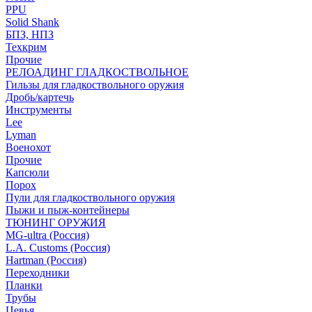
PPU
Solid Shank
БПЗ, НПЗ
Техкрим
Прочие
РЕЛОАДИНГ ГЛАДКОСТВОЛЬНОЕ
Гильзы для гладкоствольного оружия
Дробь/картечь
Инструменты
Lee
Lyman
Военохот
Прочие
Капсюли
Порох
Пули для гладкоствольного оружия
Пыжи и пыж-контейнеры
ТЮНИНГ ОРУЖИЯ
MG-ultra (Россия)
L.A. Customs (Россия)
Hartman (Россия)
Переходники
Планки
Трубы
Цевья