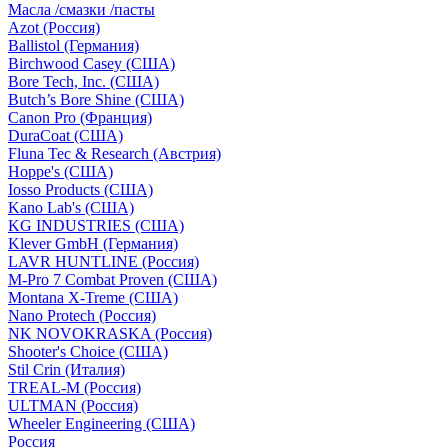
Масла /смазки /пасты
Azot (Россия)
Ballistol (Германия)
Birchwood Casey (США)
Bore Tech, Inc. (США)
Butch’s Bore Shine (СШA)
Canon Pro (Франция)
DuraCoat (США)
Fluna Tec & Research (Австрия)
Hoppe's (США)
Iosso Products (США)
Kano Lab's (США)
KG INDUSTRIES (США)
Klever GmbH (Германия)
LAVR HUNTLINE (Россия)
M-Pro 7 Combat Proven (СШA)
Montana X-Treme (США)
Nano Protech (Россия)
NK NOVOKRASKA (Россия)
Shooter's Choice (СШA)
Stil Crin (Италия)
TREAL-M (Россия)
ULTMAN (Россия)
Wheeler Engineering (СШA)
Россия