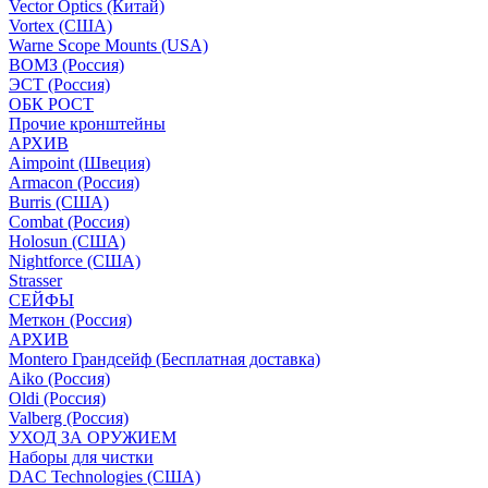
Vector Optics (Китай)
Vortex (США)
Warne Scope Mounts (USA)
ВОМЗ (Россия)
ЭСТ (Россия)
ОБК РОСТ
Прочие кронштейны
АРХИВ
Aimpoint (Швеция)
Armacon (Россия)
Burris (США)
Combat (Россия)
Holosun (США)
Nightforce (США)
Strasser
СЕЙФЫ
Меткон (Россия)
АРХИВ
Montero Грандсейф (Бесплатная доставка)
Aiko (Россия)
Oldi (Россия)
Valberg (Россия)
УХОД ЗА ОРУЖИЕМ
Наборы для чистки
DAC Technologies (США)