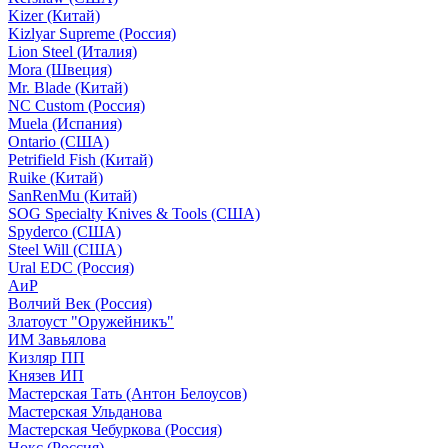
Kizer (Китай)
Kizlyar Supreme (Россия)
Lion Steel (Италия)
Mora (Швеция)
Mr. Blade (Китай)
NC Custom (Россия)
Muela (Испания)
Ontario (США)
Petrifield Fish (Китай)
Ruike (Китай)
SanRenMu (Китай)
SOG Specialty Knives & Tools (США)
Spyderco (США)
Steel Will (США)
Ural EDC (Россия)
АиР
Волчий Век (Россия)
Златоуст "Оружейникъ"
ИМ Завьялова
Кизляр ПП
Князев ИП
Мастерская Тать (Антон Белоусов)
Мастерская Ульданова
Мастерская Чебуркова (Россия)
Нокс (Россия)