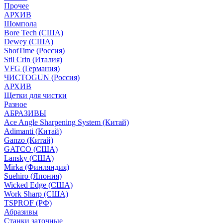
Прочее
АРХИВ
Шомпола
Bore Tech (США)
Dewey (США)
ShotTime (Россия)
Stil Crin (Италия)
VFG (Германия)
ЧИСТОGUN (Россия)
АРХИВ
Щетки для чистки
Разное
АБРАЗИВЫ
Ace Angle Sharpening System (Китай)
Adimanti (Китай)
Ganzo (Китай)
GATCO (США)
Lansky (США)
Mirka (Финляндия)
Suehiro (Япония)
Wicked Edge (США)
Work Sharp (США)
TSPROF (РФ)
Абразивы
Станки заточные