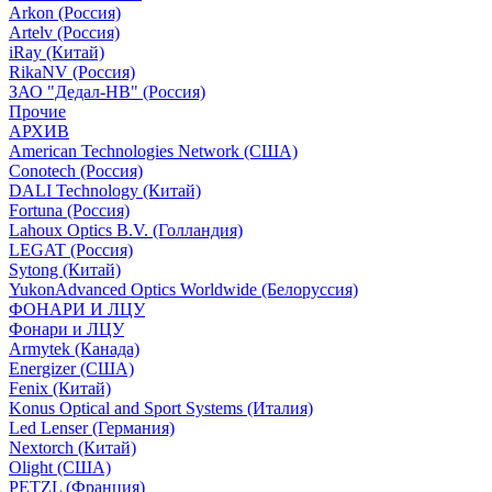
Arkon (Россия)
Artelv (Россия)
iRay (Китай)
RikaNV (Россия)
ЗАО "Дедал-НВ" (Россия)
Прочие
АРХИВ
American Technologies Network (США)
Conotech (Россия)
DALI Technology (Китай)
Fortuna (Россия)
Lahoux Optics B.V. (Голландия)
LEGAT (Россия)
Sytong (Китай)
YukonAdvanced Optics Worldwide (Белоруссия)
ФОНАРИ И ЛЦУ
Фонари и ЛЦУ
Armytek (Канада)
Energizer (США)
Fenix (Китай)
Konus Optical and Sport Systems (Италия)
Led Lenser (Германия)
Nextorch (Китай)
Olight (США)
PETZL (Франция)