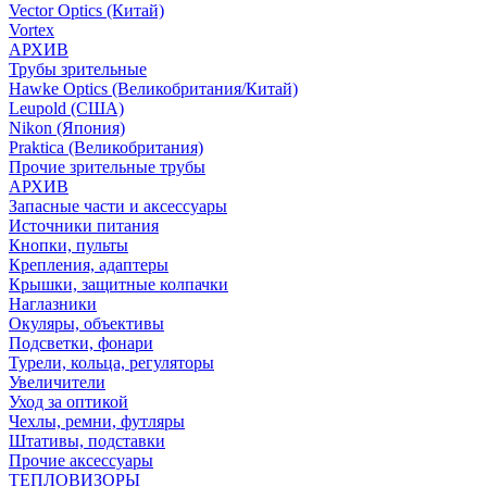
Vector Optics (Китай)
Vortex
АРХИВ
Трубы зрительные
Hawke Optics (Великобритания/Китай)
Leupold (США)
Nikon (Япония)
Praktica (Великобритания)
Прочие зрительные трубы
АРХИВ
Запасные части и аксессуары
Источники питания
Кнопки, пульты
Крепления, адаптеры
Крышки, защитные колпачки
Наглазники
Окуляры, объективы
Подсветки, фонари
Турели, кольца, регуляторы
Увеличители
Уход за оптикой
Чехлы, ремни, футляры
Штативы, подставки
Прочие аксессуары
ТЕПЛОВИЗОРЫ