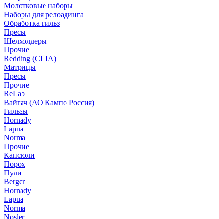
Молотковые наборы
Наборы для релоадинга
Обработка гильз
Пресы
Шелхолдеры
Прочие
Redding (США)
Матрицы
Пресы
Прочие
ReLab
Вайгач (АО Кампо Россия)
Гильзы
Hornady
Lapua
Norma
Прочие
Капсюли
Порох
Пули
Berger
Hornady
Lapua
Norma
Nosler