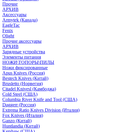
Прочие
АРХИВ
Аксессуары
Armytek (Канада)
EagleTac
Fenix
Olight
Прочие аксессуары
АРХИВ
Зарядные устройства
Элементы питания
НОЖИ\ТОПОРЫ\ПИЛЫ
Ножи фиксированные
Apus Knives (Россия)
Bestech Knives (Китай)
Brusletto (Норвегия)
Citadel Knivesl (Камбоджа)
Cold Steel (США)
Columbia River Knife and Tool (США)
Daggerr (Россия)
Extrema Ratio Knives Division (Италия)
Fox Knives (Италия)
Ganzo (Китай)
Huntlandia (Китай)
Kershaw (США)