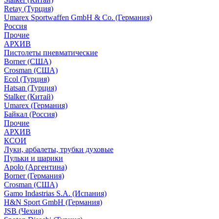
Retay (Турция)
Umarex Sportwaffen GmbH & Co. (Германия)
Россия
Прочие
АРХИВ
Пистолеты пневматические
Borner (США)
Crosman (США)
Ecol (Турция)
Hatsan (Турция)
Stalker (Китай)
Umarex (Германия)
Байкал (Россия)
Прочие
АРХИВ
КСОИ
Луки, арбалеты, трубки духовые
Пульки и шарики
Apolo (Аргентина)
Borner (Германия)
Crosman (США)
Gamo Indastrias S.A. (Испания)
H&N Sport GmbH (Германия)
JSB (Чехия)