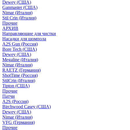
Dewey (США)
Ganmaster (США)
Nimar (Италия)
Stil Crin (Италия)
Прочие
АРХИВ
Направляющие для чистки
Насадки для шомпола
A2S Gun (Россия)
Bore Tech (США)
Dewey (США)
Megaline (Италия)
Nimar (Италия)
RAETZ (Германия)
ShotTime (Россия)
StilCrin (Италия)
Tipton (США)
Прочие
Патчи
A2S (Россия)
Birchwood Casey (США)
Dewey (США)
Nimar (Италия)
VFG (Германия)
Прочие