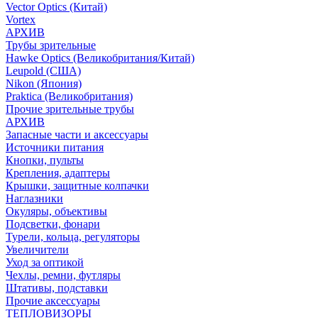
Vector Optics (Китай)
Vortex
АРХИВ
Трубы зрительные
Hawke Optics (Великобритания/Китай)
Leupold (США)
Nikon (Япония)
Praktica (Великобритания)
Прочие зрительные трубы
АРХИВ
Запасные части и аксессуары
Источники питания
Кнопки, пульты
Крепления, адаптеры
Крышки, защитные колпачки
Наглазники
Окуляры, объективы
Подсветки, фонари
Турели, кольца, регуляторы
Увеличители
Уход за оптикой
Чехлы, ремни, футляры
Штативы, подставки
Прочие аксессуары
ТЕПЛОВИЗОРЫ