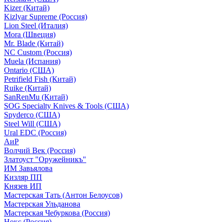
Kizer (Китай)
Kizlyar Supreme (Россия)
Lion Steel (Италия)
Mora (Швеция)
Mr. Blade (Китай)
NC Custom (Россия)
Muela (Испания)
Ontario (США)
Petrifield Fish (Китай)
Ruike (Китай)
SanRenMu (Китай)
SOG Specialty Knives & Tools (США)
Spyderco (США)
Steel Will (США)
Ural EDC (Россия)
АиР
Волчий Век (Россия)
Златоуст "Оружейникъ"
ИМ Завьялова
Кизляр ПП
Князев ИП
Мастерская Тать (Антон Белоусов)
Мастерская Ульданова
Мастерская Чебуркова (Россия)
Нокс (Россия)