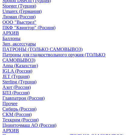
Spoton Disechi (Турция)
Stoeger (Турция)
Umarex (Германия)
Люман (Россия)
ООО "Выстрел"
ПКФ "Квинтор" (Росиия)
АРХИВ
Баллоны
Зип, аксессуары
ПАТРОНЫ (ТОЛЬКО САМОВЫВОЗ)
Патроны для гладкоствольного оружия (ТОЛЬКО
САМОВЫВОЗ)
Anna (Казахстан)
IGLA (Россия)
JET (Турция)
Sterling (Турция)
Азот (Россия)
БПЗ (Россия)
Главпатрон (Россия)
Прочее
Сибирь (Россия)
СКМ (Россия)
Техкрим (Россия)
Цнииточмаш АО (Россия)
АРХИВ