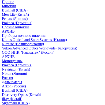
Прочие
Бинокли
Bushnell (США)
MewLite (Китай)
Pentax (Япония)
Praktica (Германия)
Прочие бинокли
АРХИВ
Приборы ночного видения
Konus Optical and Sport Systems (Италия)
NiteSite (Великобритания)
Yukon Advanced Optics Worldwide (Белоруссия)
ООО НПК "ИнфраТех" (Россия)
АРХИВ
Монокуляры
Praktica (Германия)
Navigator (Китай)
Nikon (Япония)
Россия
Дальномеры
Arkon (Россия)
Bushnell (США)
Discovery Optics (Китай)
iRay (Китай)
Sightmark (США)