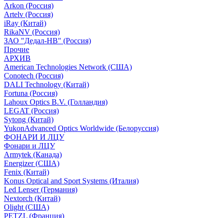
Arkon (Россия)
Artelv (Россия)
iRay (Китай)
RikaNV (Россия)
ЗАО "Дедал-НВ" (Россия)
Прочие
АРХИВ
American Technologies Network (США)
Conotech (Россия)
DALI Technology (Китай)
Fortuna (Россия)
Lahoux Optics B.V. (Голландия)
LEGAT (Россия)
Sytong (Китай)
YukonAdvanced Optics Worldwide (Белоруссия)
ФОНАРИ И ЛЦУ
Фонари и ЛЦУ
Armytek (Канада)
Energizer (США)
Fenix (Китай)
Konus Optical and Sport Systems (Италия)
Led Lenser (Германия)
Nextorch (Китай)
Olight (США)
PETZL (Франция)