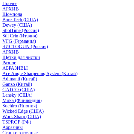
Прочее
АРХИВ
Шомпола
Bore Tech (США)
Dewey (США)
ShotTime (Россия)
Stil Crin (Италия)
VFG (Германия)
ЧИСТОGUN (Россия)
АРХИВ
Щетки для чистки
Разное
АБРАЗИВЫ
Ace Angle Sharpening System (Китай)
Adimanti (Китай)
Ganzo (Китай)
GATCO (США)
Lansky (США)
Mirka (Финляндия)
Suehiro (Япония)
Wicked Edge (США)
Work Sharp (США)
TSPROF (РФ)
Абразивы
Станки заточные