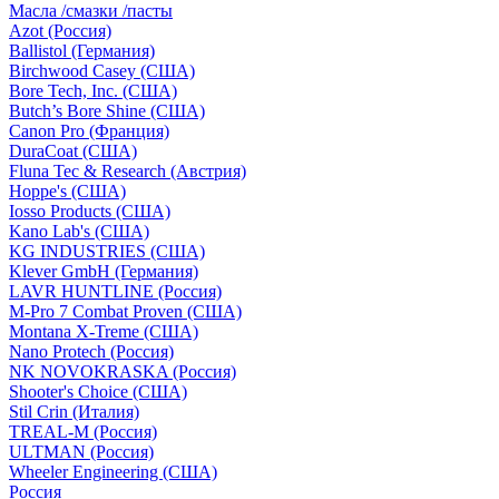
Масла /смазки /пасты
Azot (Россия)
Ballistol (Германия)
Birchwood Casey (США)
Bore Tech, Inc. (США)
Butch’s Bore Shine (СШA)
Canon Pro (Франция)
DuraCoat (США)
Fluna Tec & Research (Австрия)
Hoppe's (США)
Iosso Products (США)
Kano Lab's (США)
KG INDUSTRIES (США)
Klever GmbH (Германия)
LAVR HUNTLINE (Россия)
M-Pro 7 Combat Proven (СШA)
Montana X-Treme (США)
Nano Protech (Россия)
NK NOVOKRASKA (Россия)
Shooter's Choice (СШA)
Stil Crin (Италия)
TREAL-M (Россия)
ULTMAN (Россия)
Wheeler Engineering (СШA)
Россия