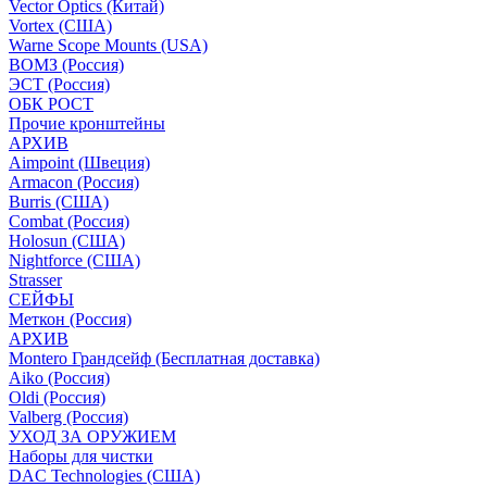
Vector Optics (Китай)
Vortex (США)
Warne Scope Mounts (USA)
ВОМЗ (Россия)
ЭСТ (Россия)
ОБК РОСТ
Прочие кронштейны
АРХИВ
Aimpoint (Швеция)
Armacon (Россия)
Burris (США)
Combat (Россия)
Holosun (США)
Nightforce (США)
Strasser
СЕЙФЫ
Меткон (Россия)
АРХИВ
Montero Грандсейф (Бесплатная доставка)
Aiko (Россия)
Oldi (Россия)
Valberg (Россия)
УХОД ЗА ОРУЖИЕМ
Наборы для чистки
DAC Technologies (США)