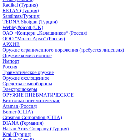
Radikal (Турция)
RETAY (Турция)
Sarsilmaz(Турция)
TEDNA Shotgun (Турция)
Webley&Scott (UK)
ОАО «Концерн „Калашников“ (Россия)
ООО "Молот Армз" (Россия)
АРХИВ
Оружие ограниченного поражения (требуется лицензия)
Оружие комиссионное
Импорт
Россия
Травматическое оружие
Оружие охолощенное
Средства самообороны
Электрошокеры
ОРУЖИЕ ПНЕВМАТИЧЕСКОЕ
Винтовки пневматические
Ataman (Россия)
Borner (США)
Crosman Corporation (США)
DIANA (Германия)
Hatsan Arms Company (Турция)
Kral (Турция)
Stalker (Китай)