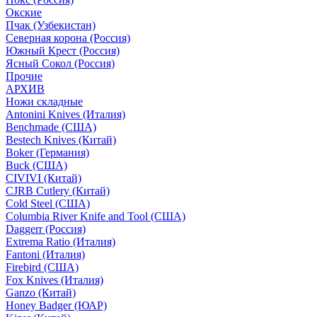
Окские
Пчак (Узбекистан)
Северная корона (Россия)
Южный Крест (Россия)
Ясный Сокол (Россия)
Прочие
АРХИВ
Ножи складные
Antonini Knives (Италия)
Benchmade (США)
Bestech Knives (Китай)
Boker (Германия)
Buck (США)
CIVIVI (Китай)
CJRB Cutlery (Китай)
Cold Steel (США)
Columbia River Knife and Tool (США)
Daggerr (Россия)
Extrema Ratio (Италия)
Fantoni (Италия)
Firebird (США)
Fox Knives (Италия)
Ganzo (Китай)
Honey Badger (ЮАР)