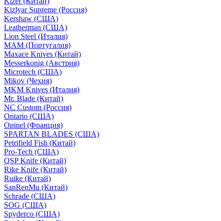
Kizer (Китай)
Kizlyar Supreme (Россия)
Kershaw (США)
Leatherman (США)
Lion Steel (Италия)
MAM (Португалия)
Maxace Knives (Китай)
Messerkonig (Австрия)
Microtech (США)
Mikov (Чехия)
MKM Knives (Италия)
Mr. Blade (Китай)
NC Custom (Россия)
Ontario (США)
Opinel (Франция)
SPARTAN BLADES (США)
Petrifield Fish (Китай)
Pro-Tech (США)
QSP Knife (Китай)
Rike Knife (Китай)
Ruike (Китай)
SanRenMu (Китай)
Schrade (США)
SOG (США)
Spyderco (США)