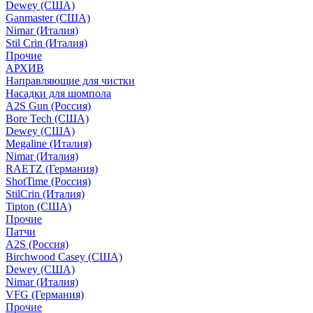
Dewey (США)
Ganmaster (США)
Nimar (Италия)
Stil Crin (Италия)
Прочие
АРХИВ
Направляющие для чистки
Насадки для шомпола
A2S Gun (Россия)
Bore Tech (США)
Dewey (США)
Megaline (Италия)
Nimar (Италия)
RAETZ (Германия)
ShotTime (Россия)
StilCrin (Италия)
Tipton (США)
Прочие
Патчи
A2S (Россия)
Birchwood Casey (США)
Dewey (США)
Nimar (Италия)
VFG (Германия)
Прочие