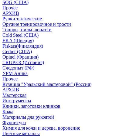
SOG (США)
Прочее
АРХИВ
Ручки тактические
Оружие тренировочное и трости
Топоры, пилы, лопатки
Cold Steel (США)
EKA (Швеция)
Fiskars(Финляндия)
Gerber (США)
Opinel (Франция)
TRUPER (Испания)
Следопыт (РФ)
УРМ Аника
Прочее
Кузница "Уральский мастеровой" (Россия)
АРХИВ
Мастерская
Инструменты
Клинки. заготовки клинков
Кожа
Материалы для рукоятей
Фурнитура
Химия для кожи и дерева, воронение
Цветные металлы