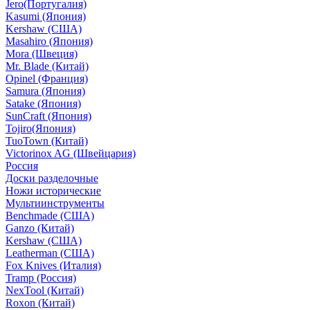
Jero(Португалия)
Kasumi (Япония)
Kershaw (США)
Masahiro (Япония)
Mora (Швеция)
Mr. Blade (Китай)
Opinel (Франция)
Samura (Япония)
Satake (Япония)
SunCraft (Япония)
Tojiro(Япония)
TuoTown (Китай)
Victorinox AG (Швейцария)
Россия
Доски разделочные
Ножи исторические
Мультиинструменты
Benchmade (США)
Ganzo (Китай)
Kershaw (США)
Leatherman (США)
Fox Knives (Италия)
Tramp (Россия)
NexTool (Китай)
Roxon (Китай)