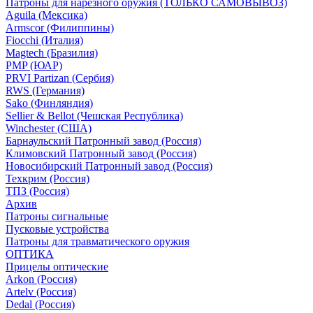
Патроны для нарезного оружия (ТОЛЬКО САМОВЫВОЗ)
Aguila (Мексика)
Armscor (Филиппины)
Fiocchi (Италия)
Magtech (Бразилия)
PMP (ЮАР)
PRVI Partizan (Сербия)
RWS (Германия)
Sako (Финляндия)
Sellier & Bellot (Чешская Республика)
Winchester (США)
Барнаульский Патронный завод (Россия)
Климовский Патронный завод (Россия)
Новосибирский Патронный завод (Россия)
Техкрим (Россия)
ТПЗ (Россия)
Архив
Патроны сигнальные
Пусковые устройства
Патроны для травматического оружия
ОПТИКА
Прицелы оптические
Arkon (Россия)
Artelv (Россия)
Dedal (Россия)