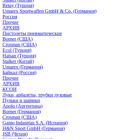
Retay (Турция)
Umarex Sportwaffen GmbH & Co. (Германия)
Россия
Прочие
АРХИВ
Пистолеты пневматические
Borner (США)
Crosman (США)
Ecol (Турция)
Hatsan (Турция)
Stalker (Китай)
Umarex (Германия)
Байкал (Россия)
Прочие
АРХИВ
КСОИ
Луки, арбалеты, трубки духовые
Пульки и шарики
Apolo (Аргентина)
Borner (Германия)
Crosman (США)
Gamo Indastrias S.A. (Испания)
H&N Sport GmbH (Германия)
JSB (Чехия)