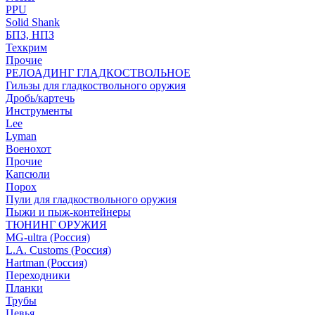
PPU
Solid Shank
БПЗ, НПЗ
Техкрим
Прочие
РЕЛОАДИНГ ГЛАДКОСТВОЛЬНОЕ
Гильзы для гладкоствольного оружия
Дробь/картечь
Инструменты
Lee
Lyman
Военохот
Прочие
Капсюли
Порох
Пули для гладкоствольного оружия
Пыжи и пыж-контейнеры
ТЮНИНГ ОРУЖИЯ
MG-ultra (Россия)
L.A. Customs (Россия)
Hartman (Россия)
Переходники
Планки
Трубы
Цевья