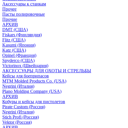
Аксессуары к станкам
Прочее
Пасты полировочные
Прочие
АРХИВ
DMT (США)
Fiskars (Финляндия)
Flitz (США)
Kasumi (Япония)
Katz (США)
Opinel (Франция)
Spyderco (США)
Victorinox (Швейцария)
АКСЕССУАРЫ ДЛЯ ОХОТЫ И СТРЕЛЬБЫ
Кейсы для боеприпасов
MTM Molded Products Co. (USA)
Negrini (Италия)
Plano Molding Company (USA)
АРХИВ
Кобуры и кейсы для пистолетов
Pirate Custom (Россия)
Negrini (Италия)
Stich Profi (Россия)
Vektor (Россия)
АРХИВ