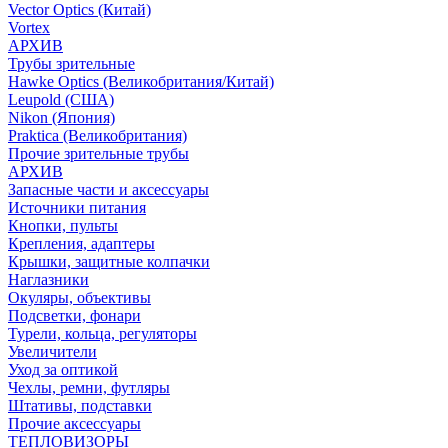
Vector Optics (Китай)
Vortex
АРХИВ
Трубы зрительные
Hawke Optics (Великобритания/Китай)
Leupold (США)
Nikon (Япония)
Praktica (Великобритания)
Прочие зрительные трубы
АРХИВ
Запасные части и аксессуары
Источники питания
Кнопки, пульты
Крепления, адаптеры
Крышки, защитные колпачки
Наглазники
Окуляры, объективы
Подсветки, фонари
Турели, кольца, регуляторы
Увеличители
Уход за оптикой
Чехлы, ремни, футляры
Штативы, подставки
Прочие аксессуары
ТЕПЛОВИЗОРЫ