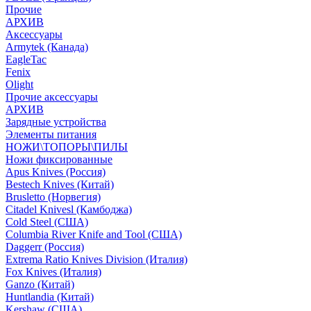
Прочие
АРХИВ
Аксессуары
Armytek (Канада)
EagleTac
Fenix
Olight
Прочие аксессуары
АРХИВ
Зарядные устройства
Элементы питания
НОЖИ\ТОПОРЫ\ПИЛЫ
Ножи фиксированные
Apus Knives (Россия)
Bestech Knives (Китай)
Brusletto (Норвегия)
Citadel Knivesl (Камбоджа)
Cold Steel (США)
Columbia River Knife and Tool (США)
Daggerr (Россия)
Extrema Ratio Knives Division (Италия)
Fox Knives (Италия)
Ganzo (Китай)
Huntlandia (Китай)
Kershaw (США)