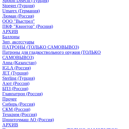
Spoton Disechi (Турция)
Stoeger (Турция)
Umarex (Германия)
Люман (Россия)
ООО "Выстрел"
ПКФ "Квинтор" (Росиия)
АРХИВ
Баллоны
Зип, аксессуары
ПАТРОНЫ (ТОЛЬКО САМОВЫВОЗ)
Патроны для гладкоствольного оружия (ТОЛЬКО
САМОВЫВОЗ)
Anna (Казахстан)
IGLA (Россия)
JET (Турция)
Sterling (Турция)
Азот (Россия)
БПЗ (Россия)
Главпатрон (Россия)
Прочее
Сибирь (Россия)
СКМ (Россия)
Техкрим (Россия)
Цнииточмаш АО (Россия)
АРХИВ