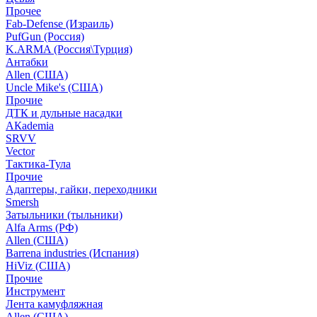
Прочее
Fab-Defense (Израиль)
PufGun (Россия)
K.ARMA (Россия\Турция)
Антабки
Allen (США)
Uncle Mike's (США)
Прочие
ДТК и дульные насадки
АКademia
SRVV
Vector
Тактика-Тула
Прочие
Адаптеры, гайки, переходники
Smersh
Затыльники (тыльники)
Alfa Arms (РФ)
Allen (США)
Barrena industries (Испания)
HiViz (США)
Прочие
Инструмент
Лента камуфляжная
Allen (США)