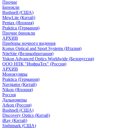
Прочие
Бинокли
Bushnell (США)
MewLite (Китай)
Pentax (Япония)
Praktica (Германия)
Прочие бинокли
АРХИВ
Приборы ночного видения
Konus Optical and Sport Systems (Италия)
NiteSite (Великобритания)
Yukon Advanced Optics Worldwide (Белоруссия)
ООО НПК "ИнфраТех" (Россия)
АРХИВ
Монокуляры
Praktica (Германия)
Navigator (Китай)
Nikon (Япония)
Россия
Дальномеры
Arkon (Россия)
Bushnell (США)
Discovery Optics (Китай)
iRay (Китай)
Sightmark (США)