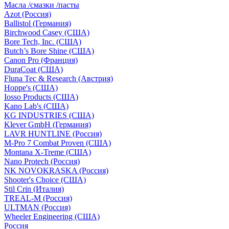
Масла /смазки /пасты
Azot (Россия)
Ballistol (Германия)
Birchwood Casey (США)
Bore Tech, Inc. (США)
Butch’s Bore Shine (СШA)
Canon Pro (Франция)
DuraCoat (США)
Fluna Tec & Research (Австрия)
Hoppe's (США)
Iosso Products (США)
Kano Lab's (США)
KG INDUSTRIES (США)
Klever GmbH (Германия)
LAVR HUNTLINE (Россия)
M-Pro 7 Combat Proven (СШA)
Montana X-Treme (США)
Nano Protech (Россия)
NK NOVOKRASKA (Россия)
Shooter's Choice (СШA)
Stil Crin (Италия)
TREAL-M (Россия)
ULTMAN (Россия)
Wheeler Engineering (СШA)
Россия