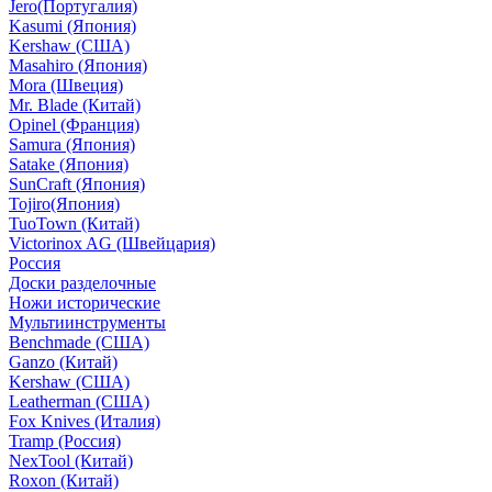
Jero(Португалия)
Kasumi (Япония)
Kershaw (США)
Masahiro (Япония)
Mora (Швеция)
Mr. Blade (Китай)
Opinel (Франция)
Samura (Япония)
Satake (Япония)
SunCraft (Япония)
Tojiro(Япония)
TuoTown (Китай)
Victorinox AG (Швейцария)
Россия
Доски разделочные
Ножи исторические
Мультиинструменты
Benchmade (США)
Ganzo (Китай)
Kershaw (США)
Leatherman (США)
Fox Knives (Италия)
Tramp (Россия)
NexTool (Китай)
Roxon (Китай)