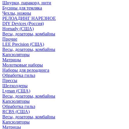
Шнурки, паракорд, нити
Бусины для темляка
Чехлы, ножны
РЕЛОАДИНГ НАРЕЗНОЕ
DIY Devices (Россия)
Hornady (США)
Весы, дозаторы, комбайны
Прочие
LEE Precision (США)
Весы, дозаторы, комбайны
Капсюляторы
Матрицы
Молотковые наборы
Наборы для релоадинга
Обработка гильз
Преcсы
Шелхолдеры
Lyman (США)
Весы, дозаторы, комбайны
Капсюляторы
Обработка гильз
RCBS (США)
Весы, дозаторы, комбайны
Капсюляторы
Матрицы