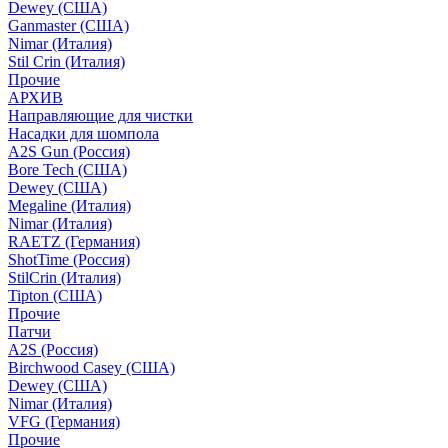
Dewey (США)
Ganmaster (США)
Nimar (Италия)
Stil Crin (Италия)
Прочие
АРХИВ
Направляющие для чистки
Насадки для шомпола
A2S Gun (Россия)
Bore Tech (США)
Dewey (США)
Megaline (Италия)
Nimar (Италия)
RAETZ (Германия)
ShotTime (Россия)
StilCrin (Италия)
Tipton (США)
Прочие
Патчи
A2S (Россия)
Birchwood Casey (США)
Dewey (США)
Nimar (Италия)
VFG (Германия)
Прочие