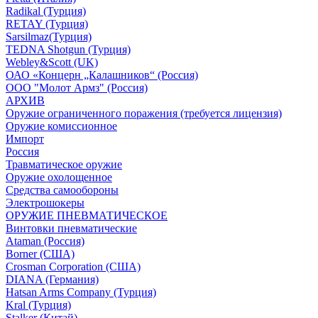
Radikal (Турция)
RETAY (Турция)
Sarsilmaz(Турция)
TEDNA Shotgun (Турция)
Webley&Scott (UK)
ОАО «Концерн „Калашников“ (Россия)
ООО "Молот Армз" (Россия)
АРХИВ
Оружие ограниченного поражения (требуется лицензия)
Оружие комиссионное
Импорт
Россия
Травматическое оружие
Оружие охолощенное
Средства самообороны
Электрошокеры
ОРУЖИЕ ПНЕВМАТИЧЕСКОЕ
Винтовки пневматические
Ataman (Россия)
Borner (США)
Crosman Corporation (США)
DIANA (Германия)
Hatsan Arms Company (Турция)
Kral (Турция)
Stalker (Китай)