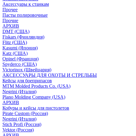
Аксессуары к станкам
Прочее
Пасты полировочные
Прочие
АРХИВ
DMT (США)
Fiskars (Финляндия)
Flitz (США)
Kasumi (Япония)
Katz (США)
Opinel (Франция)
Spyderco (США)
Victorinox (Швейцария)
АКСЕССУАРЫ ДЛЯ ОХОТЫ И СТРЕЛЬБЫ
Кейсы для боеприпасов
MTM Molded Products Co. (USA)
Negrini (Италия)
Plano Molding Company (USA)
АРХИВ
Кобуры и кейсы для пистолетов
Pirate Custom (Россия)
Negrini (Италия)
Stich Profi (Россия)
Vektor (Россия)
АРХИВ