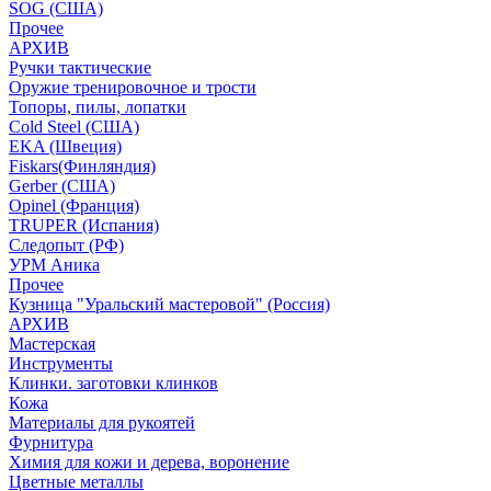
SOG (США)
Прочее
АРХИВ
Ручки тактические
Оружие тренировочное и трости
Топоры, пилы, лопатки
Cold Steel (США)
EKA (Швеция)
Fiskars(Финляндия)
Gerber (США)
Opinel (Франция)
TRUPER (Испания)
Следопыт (РФ)
УРМ Аника
Прочее
Кузница "Уральский мастеровой" (Россия)
АРХИВ
Мастерская
Инструменты
Клинки. заготовки клинков
Кожа
Материалы для рукоятей
Фурнитура
Химия для кожи и дерева, воронение
Цветные металлы