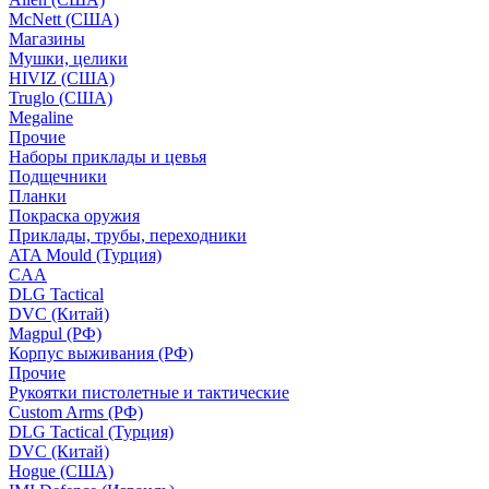
McNett (США)
Магазины
Мушки, целики
HIVIZ (США)
Truglo (США)
Megaline
Прочие
Наборы приклады и цевья
Подщечники
Планки
Покраска оружия
Приклады, трубы, переходники
ATA Mould (Турция)
CAA
DLG Tactical
DVC (Китай)
Magpul (РФ)
Корпус выживания (РФ)
Прочие
Рукоятки пистолетные и тактические
Custom Arms (РФ)
DLG Tactical (Турция)
DVC (Китай)
Hogue (США)