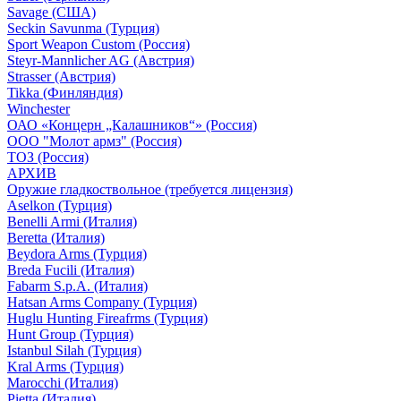
Savage (США)
Seckin Savunma (Турция)
Sport Weapon Custom (Россия)
Steyr-Mannlicher AG (Австрия)
Strasser (Австрия)
Tikka (Финляндия)
Winchester
ОАО «Концерн „Калашников“» (Россия)
ООО "Молот армз" (Россия)
ТОЗ (Россия)
АРХИВ
Оружие гладкоствольное (требуется лицензия)
Aselkon (Турция)
Benelli Armi (Италия)
Beretta (Италия)
Beydora Arms (Турция)
Breda Fucili (Италия)
Fabarm S.p.A. (Италия)
Hatsan Arms Company (Турция)
Huglu Hunting Fireafrms (Турция)
Hunt Group (Турция)
Istanbul Silah (Турция)
Kral Arms (Турция)
Marocchi (Италия)
Pietta (Италия)