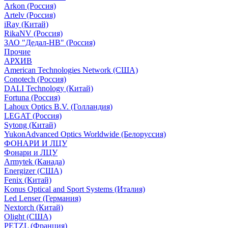
Arkon (Россия)
Artelv (Россия)
iRay (Китай)
RikaNV (Россия)
ЗАО "Дедал-НВ" (Россия)
Прочие
АРХИВ
American Technologies Network (США)
Conotech (Россия)
DALI Technology (Китай)
Fortuna (Россия)
Lahoux Optics B.V. (Голландия)
LEGAT (Россия)
Sytong (Китай)
YukonAdvanced Optics Worldwide (Белоруссия)
ФОНАРИ И ЛЦУ
Фонари и ЛЦУ
Armytek (Канада)
Energizer (США)
Fenix (Китай)
Konus Optical and Sport Systems (Италия)
Led Lenser (Германия)
Nextorch (Китай)
Olight (США)
PETZL (Франция)