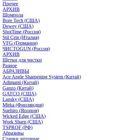
Прочее
АРХИВ
Шомпола
Bore Tech (США)
Dewey (США)
ShotTime (Россия)
Stil Crin (Италия)
VFG (Германия)
ЧИСТОGUN (Россия)
АРХИВ
Щетки для чистки
Разное
АБРАЗИВЫ
Ace Angle Sharpening System (Китай)
Adimanti (Китай)
Ganzo (Китай)
GATCO (США)
Lansky (США)
Mirka (Финляндия)
Suehiro (Япония)
Wicked Edge (США)
Work Sharp (США)
TSPROF (РФ)
Абразивы
Станки заточные