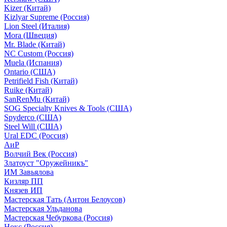
Kizer (Китай)
Kizlyar Supreme (Россия)
Lion Steel (Италия)
Mora (Швеция)
Mr. Blade (Китай)
NC Custom (Россия)
Muela (Испания)
Ontario (США)
Petrifield Fish (Китай)
Ruike (Китай)
SanRenMu (Китай)
SOG Specialty Knives & Tools (США)
Spyderco (США)
Steel Will (США)
Ural EDC (Россия)
АиР
Волчий Век (Россия)
Златоуст "Оружейникъ"
ИМ Завьялова
Кизляр ПП
Князев ИП
Мастерская Тать (Антон Белоусов)
Мастерская Ульданова
Мастерская Чебуркова (Россия)
Нокс (Россия)