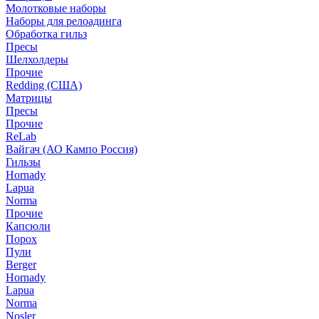
Молотковые наборы
Наборы для релоадинга
Обработка гильз
Пресы
Шелхолдеры
Прочие
Redding (США)
Матрицы
Пресы
Прочие
ReLab
Вайгач (АО Кампо Россия)
Гильзы
Hornady
Lapua
Norma
Прочие
Капсюли
Порох
Пули
Berger
Hornady
Lapua
Norma
Nosler