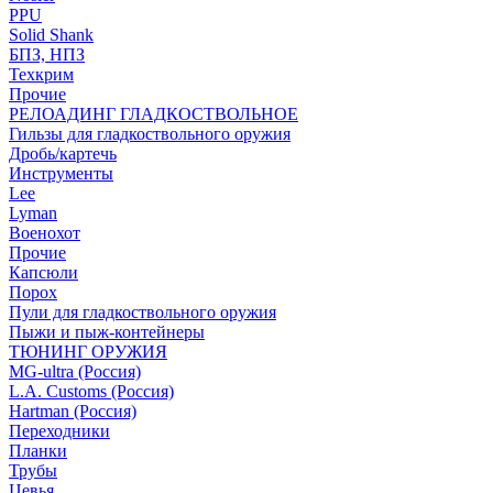
PPU
Solid Shank
БПЗ, НПЗ
Техкрим
Прочие
РЕЛОАДИНГ ГЛАДКОСТВОЛЬНОЕ
Гильзы для гладкоствольного оружия
Дробь/картечь
Инструменты
Lee
Lyman
Военохот
Прочие
Капсюли
Порох
Пули для гладкоствольного оружия
Пыжи и пыж-контейнеры
ТЮНИНГ ОРУЖИЯ
MG-ultra (Россия)
L.A. Customs (Россия)
Hartman (Россия)
Переходники
Планки
Трубы
Цевья