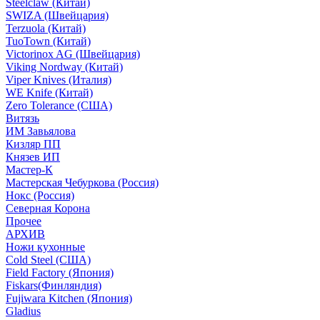
Steelclaw (Китай)
SWIZA (Швейцария)
Terzuola (Китай)
TuoTown (Китай)
Victorinox AG (Швейцария)
Viking Nordway (Китай)
Viper Knives (Италия)
WE Knife (Китай)
Zero Tolerance (США)
Витязь
ИМ Завьялова
Кизляр ПП
Князев ИП
Мастер-К
Мастерская Чебуркова (Россия)
Нокс (Россия)
Северная Корона
Прочее
АРХИВ
Ножи кухонные
Cold Steel (США)
Field Factory (Япония)
Fiskars(Финляндия)
Fujiwara Kitchen (Япония)
Gladius