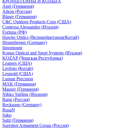
КРОНШТЕЙНЫ И КОЛЬЦА
Apel (Германия)
Arkon (Россия)
Blaser (Германия)
C&C Outdoor Products,Corp (США)
Contessa Alessandro (Италия)
Fortuna (РФ)
Hawke Optics (Великобритания/Китай)
Henneberger (Germany)
Innomount
Konus Optical and Sport Systems (Италия)
KOZAP (Чешская Республика)
Leapers (США)
Leofoto (Китай)
Leupold (США)
Luman Precision
MAK (Германия)
Mauser (Германия)
Nikko Stirling (Япония)
Rang (Россия)
Recknage (Germany)
RusaN
Sako
Suhl (Германия)
Sureshot Armament Group (Россия)