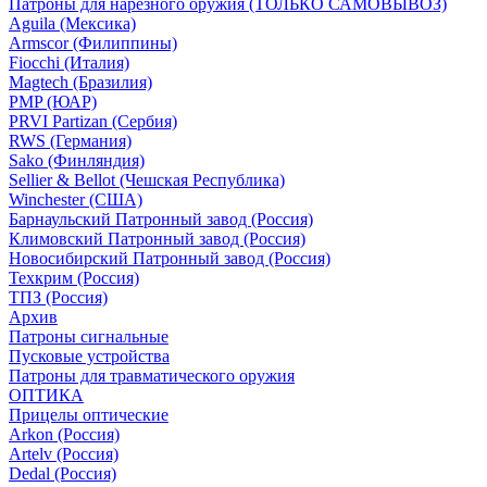
Патроны для нарезного оружия (ТОЛЬКО САМОВЫВОЗ)
Aguila (Мексика)
Armscor (Филиппины)
Fiocchi (Италия)
Magtech (Бразилия)
PMP (ЮАР)
PRVI Partizan (Сербия)
RWS (Германия)
Sako (Финляндия)
Sellier & Bellot (Чешская Республика)
Winchester (США)
Барнаульский Патронный завод (Россия)
Климовский Патронный завод (Россия)
Новосибирский Патронный завод (Россия)
Техкрим (Россия)
ТПЗ (Россия)
Архив
Патроны сигнальные
Пусковые устройства
Патроны для травматического оружия
ОПТИКА
Прицелы оптические
Arkon (Россия)
Artelv (Россия)
Dedal (Россия)