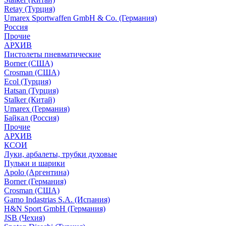
Retay (Турция)
Umarex Sportwaffen GmbH & Co. (Германия)
Россия
Прочие
АРХИВ
Пистолеты пневматические
Borner (США)
Crosman (США)
Ecol (Турция)
Hatsan (Турция)
Stalker (Китай)
Umarex (Германия)
Байкал (Россия)
Прочие
АРХИВ
КСОИ
Луки, арбалеты, трубки духовые
Пульки и шарики
Apolo (Аргентина)
Borner (Германия)
Crosman (США)
Gamo Indastrias S.A. (Испания)
H&N Sport GmbH (Германия)
JSB (Чехия)