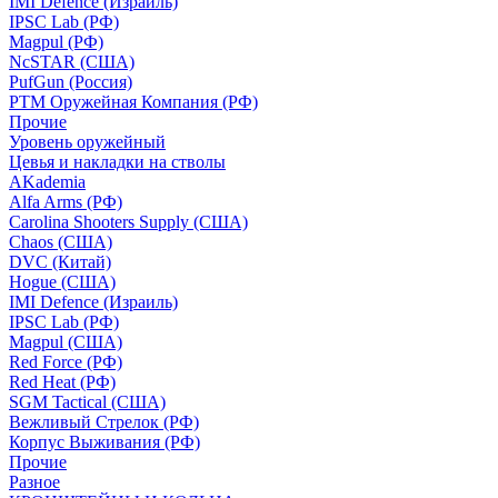
IMI Defence (Израиль)
IPSC Lab (РФ)
Magpul (РФ)
NcSTAR (США)
PufGun (Россия)
РТМ Оружейная Компания (РФ)
Прочие
Уровень оружейный
Цевья и накладки на стволы
AKademia
Alfa Arms (РФ)
Carolina Shooters Supply (США)
Chaos (США)
DVC (Китай)
Hogue (США)
IMI Defence (Израиль)
IPSC Lab (РФ)
Magpul (США)
Red Force (РФ)
Red Heat (РФ)
SGM Tactical (США)
Вежливый Стрелок (РФ)
Корпус Выживания (РФ)
Прочие
Разное