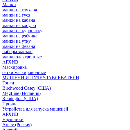
Манки
манки на глухаря
манки на гуся
манки на кабана
манки на косулю
манки на куропатку
манки на рябчика
манки на утку
манки на фазана
наборы манков
манки электронные
АРХИВ
Маскировка
сетки маскировочные
МИШЕНИ И ПУЛЕУЛАВЛЕВАТЕЛИ
Гонги
Birchwood Casey (США)
MegLine (Испания)
Remington (США)
Прочие
Устройства для запуска мишеней
АРХИВ
Наушники
Artlev (Россия)
Awesafe