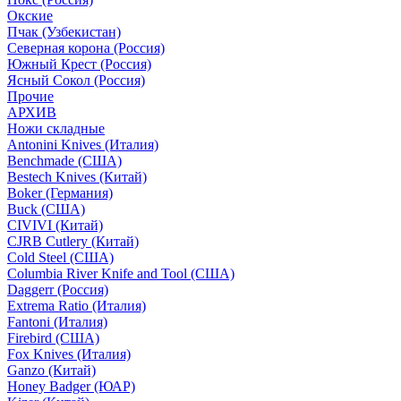
Окские
Пчак (Узбекистан)
Северная корона (Россия)
Южный Крест (Россия)
Ясный Сокол (Россия)
Прочие
АРХИВ
Ножи складные
Antonini Knives (Италия)
Benchmade (США)
Bestech Knives (Китай)
Boker (Германия)
Buck (США)
CIVIVI (Китай)
CJRB Cutlery (Китай)
Cold Steel (США)
Columbia River Knife and Tool (США)
Daggerr (Россия)
Extrema Ratio (Италия)
Fantoni (Италия)
Firebird (США)
Fox Knives (Италия)
Ganzo (Китай)
Honey Badger (ЮАР)