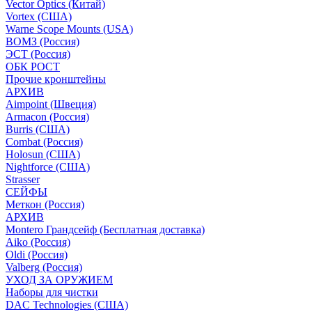
Vector Optics (Китай)
Vortex (США)
Warne Scope Mounts (USA)
ВОМЗ (Россия)
ЭСТ (Россия)
ОБК РОСТ
Прочие кронштейны
АРХИВ
Aimpoint (Швеция)
Armacon (Россия)
Burris (США)
Combat (Россия)
Holosun (США)
Nightforce (США)
Strasser
СЕЙФЫ
Меткон (Россия)
АРХИВ
Montero Грандсейф (Бесплатная доставка)
Aiko (Россия)
Oldi (Россия)
Valberg (Россия)
УХОД ЗА ОРУЖИЕМ
Наборы для чистки
DAC Technologies (США)