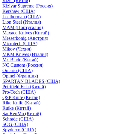
Kizer (Китай)
Kizlyar Supreme (Россия)
Kershaw (США)
Leatherman (США)
Lion Steel (Италия)
MAM (Португалия)
Maxace Knives (Китай)
Messerkonig (Австрия)
Microtech (США)
Mikov (Чехия)
MKM Knives (Италия)
Mr. Blade (Китай)
NC Custom (Россия)
Ontario (США)
Opinel (Франция)
SPARTAN BLADES (США)
Petrifield Fish (Китай)
Pro-Tech (США)
QSP Knife (Китай)
Rike Knife (Китай)
Ruike (Китай)
SanRenMu (Китай)
Schrade (США)
SOG (США)
Spyderco (США)