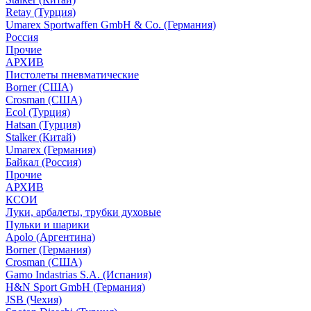
Retay (Турция)
Umarex Sportwaffen GmbH & Co. (Германия)
Россия
Прочие
АРХИВ
Пистолеты пневматические
Borner (США)
Crosman (США)
Ecol (Турция)
Hatsan (Турция)
Stalker (Китай)
Umarex (Германия)
Байкал (Россия)
Прочие
АРХИВ
КСОИ
Луки, арбалеты, трубки духовые
Пульки и шарики
Apolo (Аргентина)
Borner (Германия)
Crosman (США)
Gamo Indastrias S.A. (Испания)
H&N Sport GmbH (Германия)
JSB (Чехия)