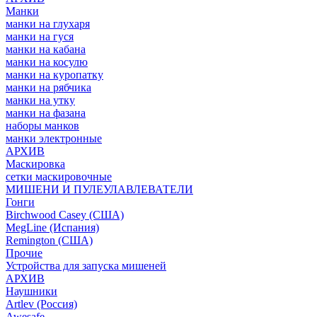
Манки
манки на глухаря
манки на гуся
манки на кабана
манки на косулю
манки на куропатку
манки на рябчика
манки на утку
манки на фазана
наборы манков
манки электронные
АРХИВ
Маскировка
сетки маскировочные
МИШЕНИ И ПУЛЕУЛАВЛЕВАТЕЛИ
Гонги
Birchwood Casey (США)
MegLine (Испания)
Remington (США)
Прочие
Устройства для запуска мишеней
АРХИВ
Наушники
Artlev (Россия)
Awesafe