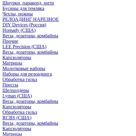
Шнурки, паракорд, нити
Бусины для темляка
Чехлы, ножны
РЕЛОАДИНГ НАРЕЗНОЕ
DIY Devices (Россия)
Hornady (США)
Весы, дозаторы, комбайны
Прочие
LEE Precision (США)
Весы, дозаторы, комбайны
Капсюляторы
Матрицы
Молотковые наборы
Наборы для релоадинга
Обработка гильз
Преcсы
Шелхолдеры
Lyman (США)
Весы, дозаторы, комбайны
Капсюляторы
Обработка гильз
RCBS (США)
Весы, дозаторы, комбайны
Капсюляторы
Матрицы