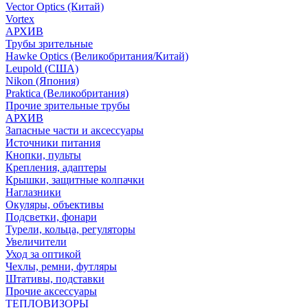
Vector Optics (Китай)
Vortex
АРХИВ
Трубы зрительные
Hawke Optics (Великобритания/Китай)
Leupold (США)
Nikon (Япония)
Praktica (Великобритания)
Прочие зрительные трубы
АРХИВ
Запасные части и аксессуары
Источники питания
Кнопки, пульты
Крепления, адаптеры
Крышки, защитные колпачки
Наглазники
Окуляры, объективы
Подсветки, фонари
Турели, кольца, регуляторы
Увеличители
Уход за оптикой
Чехлы, ремни, футляры
Штативы, подставки
Прочие аксессуары
ТЕПЛОВИЗОРЫ