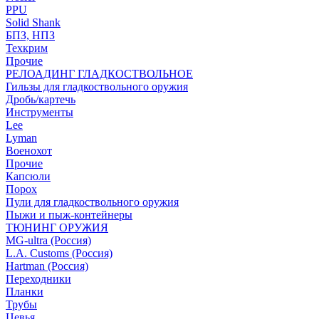
PPU
Solid Shank
БПЗ, НПЗ
Техкрим
Прочие
РЕЛОАДИНГ ГЛАДКОСТВОЛЬНОЕ
Гильзы для гладкоствольного оружия
Дробь/картечь
Инструменты
Lee
Lyman
Военохот
Прочие
Капсюли
Порох
Пули для гладкоствольного оружия
Пыжи и пыж-контейнеры
ТЮНИНГ ОРУЖИЯ
MG-ultra (Россия)
L.A. Customs (Россия)
Hartman (Россия)
Переходники
Планки
Трубы
Цевья