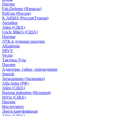
Прочее
Fab-Defense (Израиль)
PufGun (Россия)
K.ARMA (Россия\Турция)
Антабки
Allen (США)
Uncle Mike's (США)
Прочие
ДТК и дульные насадки
АКademia
SRVV
Vector
Тактика-Тула
Прочие
Адаптеры, гайки, переходники
Smersh
Затыльники (тыльники)
Alfa Arms (РФ)
Allen (США)
Barrena industries (Испания)
HiViz (США)
Прочие
Инструмент
Лента камуфляжная
Allen (США)