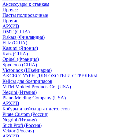
Аксессуары к станкам
Прочее
Пасты полировочные
Прочие
АРХИВ
DMT (США)
Fiskars (Финляндия)
Flitz (США)
Kasumi (Япония)
Katz (США)
Opinel (Франция)
Spyderco (США)
Victorinox (Швейцария)
АКСЕССУАРЫ ДЛЯ ОХОТЫ И СТРЕЛЬБЫ
Кейсы для боеприпасов
MTM Molded Products Co. (USA)
Negrini (Италия)
Plano Molding Company (USA)
АРХИВ
Кобуры и кейсы для пистолетов
Pirate Custom (Россия)
Negrini (Италия)
Stich Profi (Россия)
Vektor (Россия)
АРХИВ