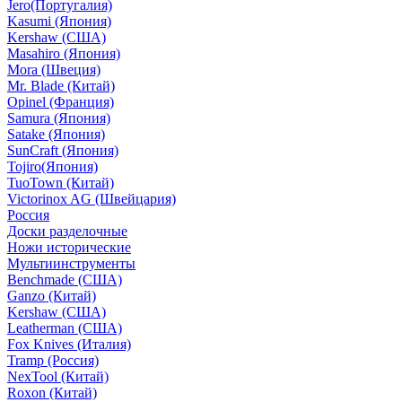
Jero(Португалия)
Kasumi (Япония)
Kershaw (США)
Masahiro (Япония)
Mora (Швеция)
Mr. Blade (Китай)
Opinel (Франция)
Samura (Япония)
Satake (Япония)
SunCraft (Япония)
Tojiro(Япония)
TuoTown (Китай)
Victorinox AG (Швейцария)
Россия
Доски разделочные
Ножи исторические
Мультиинструменты
Benchmade (США)
Ganzo (Китай)
Kershaw (США)
Leatherman (США)
Fox Knives (Италия)
Tramp (Россия)
NexTool (Китай)
Roxon (Китай)