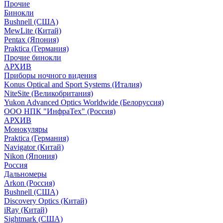
Прочие
Бинокли
Bushnell (США)
MewLite (Китай)
Pentax (Япония)
Praktica (Германия)
Прочие бинокли
АРХИВ
Приборы ночного видения
Konus Optical and Sport Systems (Италия)
NiteSite (Великобритания)
Yukon Advanced Optics Worldwide (Белоруссия)
ООО НПК "ИнфраТех" (Россия)
АРХИВ
Монокуляры
Praktica (Германия)
Navigator (Китай)
Nikon (Япония)
Россия
Дальномеры
Arkon (Россия)
Bushnell (США)
Discovery Optics (Китай)
iRay (Китай)
Sightmark (США)