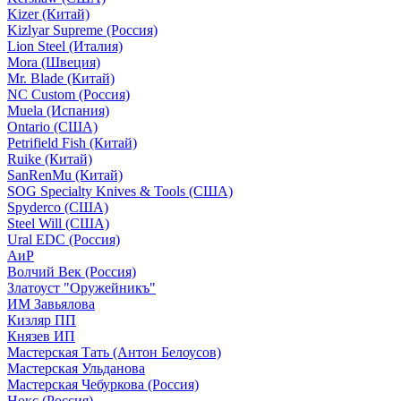
Kizer (Китай)
Kizlyar Supreme (Россия)
Lion Steel (Италия)
Mora (Швеция)
Mr. Blade (Китай)
NC Custom (Россия)
Muela (Испания)
Ontario (США)
Petrifield Fish (Китай)
Ruike (Китай)
SanRenMu (Китай)
SOG Specialty Knives & Tools (США)
Spyderco (США)
Steel Will (США)
Ural EDC (Россия)
АиР
Волчий Век (Россия)
Златоуст "Оружейникъ"
ИМ Завьялова
Кизляр ПП
Князев ИП
Мастерская Тать (Антон Белоусов)
Мастерская Ульданова
Мастерская Чебуркова (Россия)
Нокс (Россия)