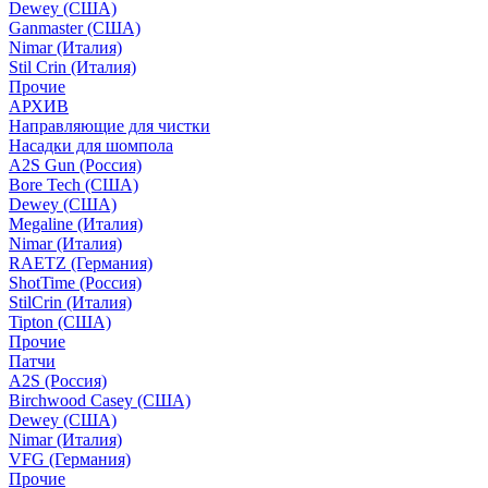
Dewey (США)
Ganmaster (США)
Nimar (Италия)
Stil Crin (Италия)
Прочие
АРХИВ
Направляющие для чистки
Насадки для шомпола
A2S Gun (Россия)
Bore Tech (США)
Dewey (США)
Megaline (Италия)
Nimar (Италия)
RAETZ (Германия)
ShotTime (Россия)
StilCrin (Италия)
Tipton (США)
Прочие
Патчи
A2S (Россия)
Birchwood Casey (США)
Dewey (США)
Nimar (Италия)
VFG (Германия)
Прочие