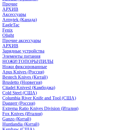
Прочие
АРХИВ
Аксессуары
Armytek (Канада)
EagleTac
Fenix
Olight
Прочие аксессуары
АРХИВ
Зарядные устройства
Элементы питания
НОЖИ\ТОПОРЫ\ПИЛЫ
Ножи фиксированные
Apus Knives (Россия)
Bestech Knives (Китай)
Brusletto (Норвегия)
Citadel Knivesl (Камбоджа)
Cold Steel (США)
Columbia River Knife and Tool (США)
Daggerr (Россия)
Extrema Ratio Knives Division (Италия)
Fox Knives (Италия)
Ganzo (Китай)
Huntlandia (Китай)
Kershaw (США)