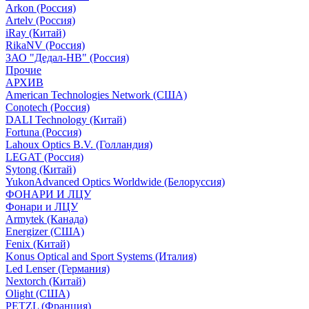
Arkon (Россия)
Artelv (Россия)
iRay (Китай)
RikaNV (Россия)
ЗАО "Дедал-НВ" (Россия)
Прочие
АРХИВ
American Technologies Network (США)
Conotech (Россия)
DALI Technology (Китай)
Fortuna (Россия)
Lahoux Optics B.V. (Голландия)
LEGAT (Россия)
Sytong (Китай)
YukonAdvanced Optics Worldwide (Белоруссия)
ФОНАРИ И ЛЦУ
Фонари и ЛЦУ
Armytek (Канада)
Energizer (США)
Fenix (Китай)
Konus Optical and Sport Systems (Италия)
Led Lenser (Германия)
Nextorch (Китай)
Olight (США)
PETZL (Франция)