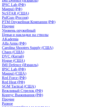
IMI Defence (Израиль)
IPSC Lab (РФ)
Magpul (РФ)
NcSTAR (США)
PufGun (Россия)
РТМ Оружейная Компания (РФ)
Прочие
Уровень оружейный
Цевья и накладки на стволы
AKademia
Alfa Arms (РФ)
Carolina Shooters Supply (США)
Chaos (США)
DVC (Китай)
Hogue (США)
IMI Defence (Израиль)
IPSC Lab (РФ)
Magpul (США)
Red Force (РФ)
Red Heat (РФ)
SGM Tactical (США)
Вежливый Стрелок (РФ)
Корпус Выживания (РФ)
Прочие
Разное