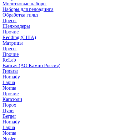
Молотковые наборы
Наборы для релоадинга
Обработка гильз
Пресы
Шелхолдеры
Прочие
Redding (США)
Матрицы
Пресы
Прочие
ReLab
Вайгач (АО Кампо Россия)
Гильзы
Hornady
Lapua
Norma
Прочие
Капсюли
Порох
Пули
Berger
Hornady
Lapua
Norma
Nosler