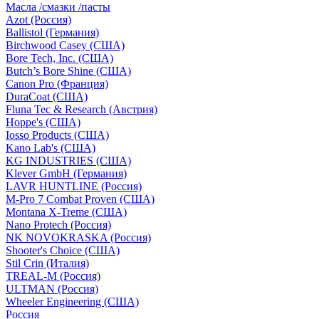
Масла /смазки /пасты
Azot (Россия)
Ballistol (Германия)
Birchwood Casey (США)
Bore Tech, Inc. (США)
Butch’s Bore Shine (СШA)
Canon Pro (Франция)
DuraCoat (США)
Fluna Tec & Research (Австрия)
Hoppe's (США)
Iosso Products (США)
Kano Lab's (США)
KG INDUSTRIES (США)
Klever GmbH (Германия)
LAVR HUNTLINE (Россия)
M-Pro 7 Combat Proven (СШA)
Montana X-Treme (США)
Nano Protech (Россия)
NK NOVOKRASKA (Россия)
Shooter's Choice (СШA)
Stil Crin (Италия)
TREAL-M (Россия)
ULTMAN (Россия)
Wheeler Engineering (СШA)
Россия