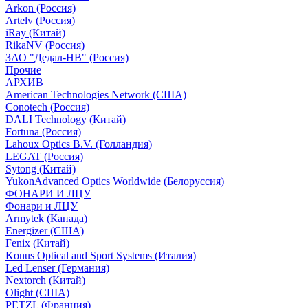
Arkon (Россия)
Artelv (Россия)
iRay (Китай)
RikaNV (Россия)
ЗАО "Дедал-НВ" (Россия)
Прочие
АРХИВ
American Technologies Network (США)
Conotech (Россия)
DALI Technology (Китай)
Fortuna (Россия)
Lahoux Optics B.V. (Голландия)
LEGAT (Россия)
Sytong (Китай)
YukonAdvanced Optics Worldwide (Белоруссия)
ФОНАРИ И ЛЦУ
Фонари и ЛЦУ
Armytek (Канада)
Energizer (США)
Fenix (Китай)
Konus Optical and Sport Systems (Италия)
Led Lenser (Германия)
Nextorch (Китай)
Olight (США)
PETZL (Франция)