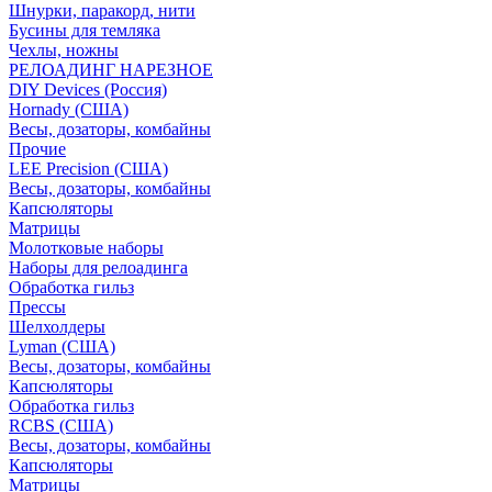
Шнурки, паракорд, нити
Бусины для темляка
Чехлы, ножны
РЕЛОАДИНГ НАРЕЗНОЕ
DIY Devices (Россия)
Hornady (США)
Весы, дозаторы, комбайны
Прочие
LEE Precision (США)
Весы, дозаторы, комбайны
Капсюляторы
Матрицы
Молотковые наборы
Наборы для релоадинга
Обработка гильз
Преcсы
Шелхолдеры
Lyman (США)
Весы, дозаторы, комбайны
Капсюляторы
Обработка гильз
RCBS (США)
Весы, дозаторы, комбайны
Капсюляторы
Матрицы