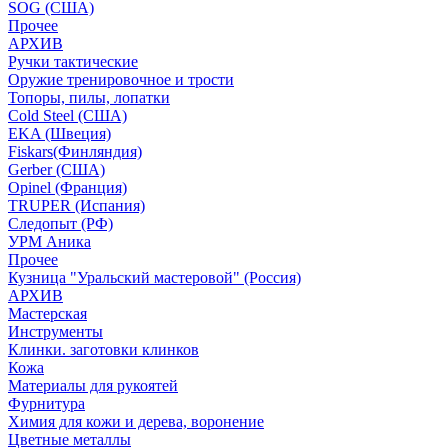
SOG (США)
Прочее
АРХИВ
Ручки тактические
Оружие тренировочное и трости
Топоры, пилы, лопатки
Cold Steel (США)
EKA (Швеция)
Fiskars(Финляндия)
Gerber (США)
Opinel (Франция)
TRUPER (Испания)
Следопыт (РФ)
УРМ Аника
Прочее
Кузница "Уральский мастеровой" (Россия)
АРХИВ
Мастерская
Инструменты
Клинки. заготовки клинков
Кожа
Материалы для рукоятей
Фурнитура
Химия для кожи и дерева, воронение
Цветные металлы