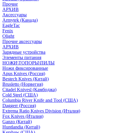
Прочие
АРХИВ
Аксессуары
Armytek (Канада)
EagleTac
Fenix
Olight
Прочие аксессуары
АРХИВ
Зарядные устройства
Элементы питания
НОЖИ\ТОПОРЫ\ПИЛЫ
Ножи фиксированные
Apus Knives (Россия)
Bestech Knives (Китай)
Brusletto (Норвегия)
Citadel Knivesl (Камбоджа)
Cold Steel (США)
Columbia River Knife and Tool (США)
Daggerr (Россия)
Extrema Ratio Knives Division (Италия)
Fox Knives (Италия)
Ganzo (Китай)
Huntlandia (Китай)
Kershaw (США)