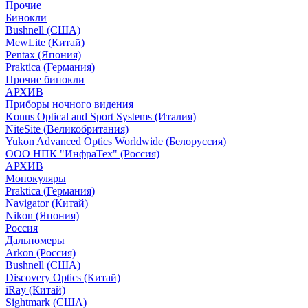
Прочие
Бинокли
Bushnell (США)
MewLite (Китай)
Pentax (Япония)
Praktica (Германия)
Прочие бинокли
АРХИВ
Приборы ночного видения
Konus Optical and Sport Systems (Италия)
NiteSite (Великобритания)
Yukon Advanced Optics Worldwide (Белоруссия)
ООО НПК "ИнфраТех" (Россия)
АРХИВ
Монокуляры
Praktica (Германия)
Navigator (Китай)
Nikon (Япония)
Россия
Дальномеры
Arkon (Россия)
Bushnell (США)
Discovery Optics (Китай)
iRay (Китай)
Sightmark (США)