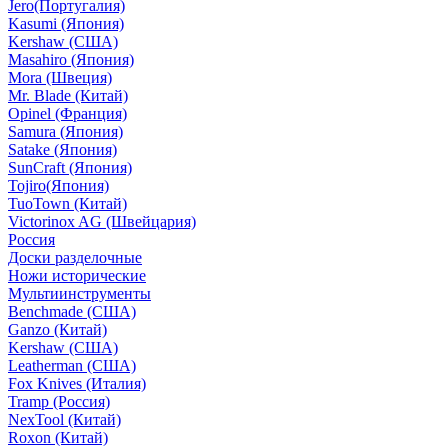
Jero(Португалия)
Kasumi (Япония)
Kershaw (США)
Masahiro (Япония)
Mora (Швеция)
Mr. Blade (Китай)
Opinel (Франция)
Samura (Япония)
Satake (Япония)
SunCraft (Япония)
Tojiro(Япония)
TuoTown (Китай)
Victorinox AG (Швейцария)
Россия
Доски разделочные
Ножи исторические
Мультиинструменты
Benchmade (США)
Ganzo (Китай)
Kershaw (США)
Leatherman (США)
Fox Knives (Италия)
Tramp (Россия)
NexTool (Китай)
Roxon (Китай)