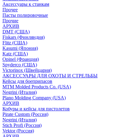
Аксессуары к станкам
Прочее
Пасты полировочные
Прочие
АРХИВ
DMT (США)
Fiskars (Финляндия)
Flitz (США)
Kasumi (Япония)
Katz (США)
Opinel (Франция)
Spyderco (США)
Victorinox (Швейцария)
АКСЕССУАРЫ ДЛЯ ОХОТЫ И СТРЕЛЬБЫ
Кейсы для боеприпасов
MTM Molded Products Co. (USA)
Negrini (Италия)
Plano Molding Company (USA)
АРХИВ
Кобуры и кейсы для пистолетов
Pirate Custom (Россия)
Negrini (Италия)
Stich Profi (Россия)
Vektor (Россия)
АРХИВ