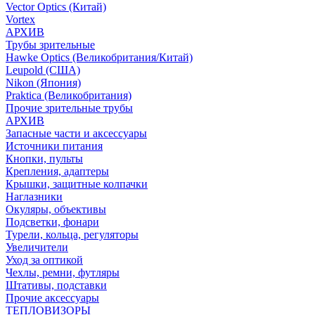
Vector Optics (Китай)
Vortex
АРХИВ
Трубы зрительные
Hawke Optics (Великобритания/Китай)
Leupold (США)
Nikon (Япония)
Praktica (Великобритания)
Прочие зрительные трубы
АРХИВ
Запасные части и аксессуары
Источники питания
Кнопки, пульты
Крепления, адаптеры
Крышки, защитные колпачки
Наглазники
Окуляры, объективы
Подсветки, фонари
Турели, кольца, регуляторы
Увеличители
Уход за оптикой
Чехлы, ремни, футляры
Штативы, подставки
Прочие аксессуары
ТЕПЛОВИЗОРЫ