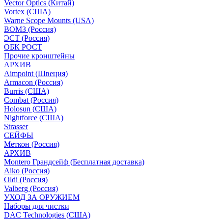
Vector Optics (Китай)
Vortex (США)
Warne Scope Mounts (USA)
ВОМЗ (Россия)
ЭСТ (Россия)
ОБК РОСТ
Прочие кронштейны
АРХИВ
Aimpoint (Швеция)
Armacon (Россия)
Burris (США)
Combat (Россия)
Holosun (США)
Nightforce (США)
Strasser
СЕЙФЫ
Меткон (Россия)
АРХИВ
Montero Грандсейф (Бесплатная доставка)
Aiko (Россия)
Oldi (Россия)
Valberg (Россия)
УХОД ЗА ОРУЖИЕМ
Наборы для чистки
DAC Technologies (США)