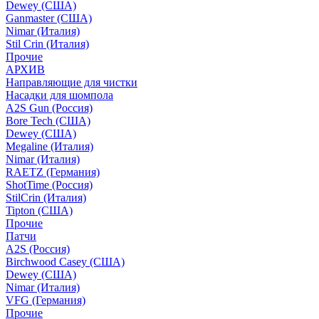
Dewey (США)
Ganmaster (США)
Nimar (Италия)
Stil Crin (Италия)
Прочие
АРХИВ
Направляющие для чистки
Насадки для шомпола
A2S Gun (Россия)
Bore Tech (США)
Dewey (США)
Megaline (Италия)
Nimar (Италия)
RAETZ (Германия)
ShotTime (Россия)
StilCrin (Италия)
Tipton (США)
Прочие
Патчи
A2S (Россия)
Birchwood Casey (США)
Dewey (США)
Nimar (Италия)
VFG (Германия)
Прочие