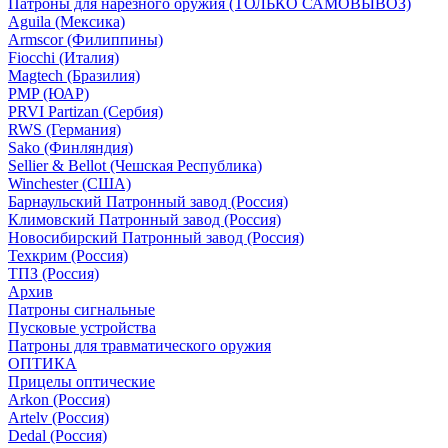
Патроны для нарезного оружия (ТОЛЬКО САМОВЫВОЗ)
Aguila (Мексика)
Armscor (Филиппины)
Fiocchi (Италия)
Magtech (Бразилия)
PMP (ЮАР)
PRVI Partizan (Сербия)
RWS (Германия)
Sako (Финляндия)
Sellier & Bellot (Чешская Республика)
Winchester (США)
Барнаульский Патронный завод (Россия)
Климовский Патронный завод (Россия)
Новосибирский Патронный завод (Россия)
Техкрим (Россия)
ТПЗ (Россия)
Архив
Патроны сигнальные
Пусковые устройства
Патроны для травматического оружия
ОПТИКА
Прицелы оптические
Arkon (Россия)
Artelv (Россия)
Dedal (Россия)