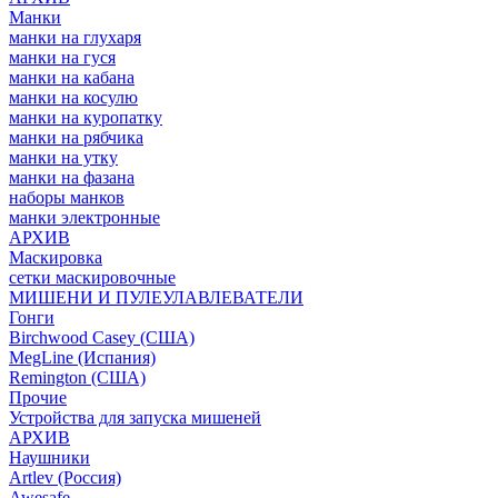
Манки
манки на глухаря
манки на гуся
манки на кабана
манки на косулю
манки на куропатку
манки на рябчика
манки на утку
манки на фазана
наборы манков
манки электронные
АРХИВ
Маскировка
сетки маскировочные
МИШЕНИ И ПУЛЕУЛАВЛЕВАТЕЛИ
Гонги
Birchwood Casey (США)
MegLine (Испания)
Remington (США)
Прочие
Устройства для запуска мишеней
АРХИВ
Наушники
Artlev (Россия)
Awesafe