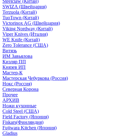
Steelclaw (Китай)
SWIZA (Швейцария)
Terzuola (Китай)
TuoTown (Китай)
Victorinox AG (Швейцария)
Viking Nordway (Китай)
Viper Knives (Италия)
WE Knife (Китай)
Zero Tolerance (США)
Витязь
ИМ Завьялова
Кизляр ПП
Князев ИП
Мастер-К
Мастерская Чебуркова (Россия)
Нокс (Россия)
Северная Корона
Прочее
АРХИВ
Ножи кухонные
Cold Steel (США)
Field Factory (Япония)
Fiskars(Финляндия)
Fujiwara Kitchen (Япония)
Gladius