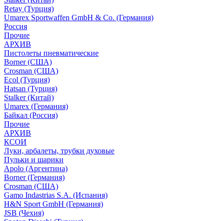
Retay (Турция)
Umarex Sportwaffen GmbH & Co. (Германия)
Россия
Прочие
АРХИВ
Пистолеты пневматические
Borner (США)
Crosman (США)
Ecol (Турция)
Hatsan (Турция)
Stalker (Китай)
Umarex (Германия)
Байкал (Россия)
Прочие
АРХИВ
КСОИ
Луки, арбалеты, трубки духовые
Пульки и шарики
Apolo (Аргентина)
Borner (Германия)
Crosman (США)
Gamo Indastrias S.A. (Испания)
H&N Sport GmbH (Германия)
JSB (Чехия)