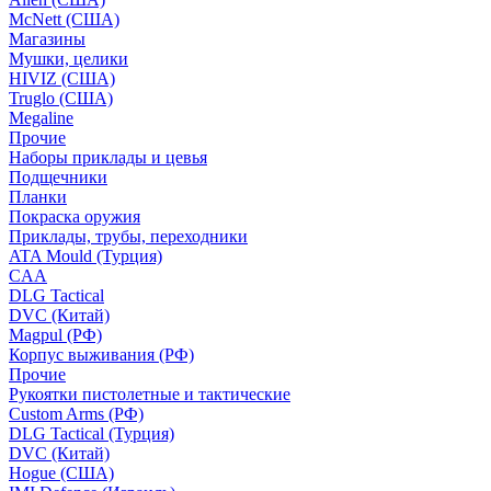
McNett (США)
Магазины
Мушки, целики
HIVIZ (США)
Truglo (США)
Megaline
Прочие
Наборы приклады и цевья
Подщечники
Планки
Покраска оружия
Приклады, трубы, переходники
ATA Mould (Турция)
CAA
DLG Tactical
DVC (Китай)
Magpul (РФ)
Корпус выживания (РФ)
Прочие
Рукоятки пистолетные и тактические
Custom Arms (РФ)
DLG Tactical (Турция)
DVC (Китай)
Hogue (США)