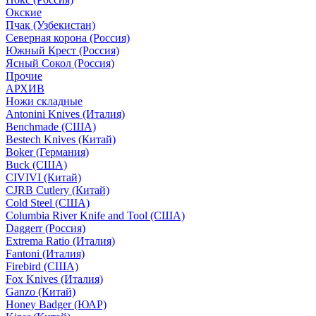
Окские
Пчак (Узбекистан)
Северная корона (Россия)
Южный Крест (Россия)
Ясный Сокол (Россия)
Прочие
АРХИВ
Ножи складные
Antonini Knives (Италия)
Benchmade (США)
Bestech Knives (Китай)
Boker (Германия)
Buck (США)
CIVIVI (Китай)
CJRB Cutlery (Китай)
Cold Steel (США)
Columbia River Knife and Tool (США)
Daggerr (Россия)
Extrema Ratio (Италия)
Fantoni (Италия)
Firebird (США)
Fox Knives (Италия)
Ganzo (Китай)
Honey Badger (ЮАР)