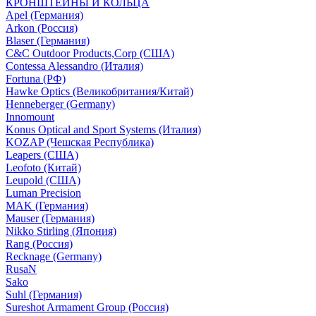
КРОНШТЕЙНЫ И КОЛЬЦА
Apel (Германия)
Arkon (Россия)
Blaser (Германия)
C&C Outdoor Products,Corp (США)
Contessa Alessandro (Италия)
Fortuna (РФ)
Hawke Optics (Великобритания/Китай)
Henneberger (Germany)
Innomount
Konus Optical and Sport Systems (Италия)
KOZAP (Чешская Республика)
Leapers (США)
Leofoto (Китай)
Leupold (США)
Luman Precision
MAK (Германия)
Mauser (Германия)
Nikko Stirling (Япония)
Rang (Россия)
Recknage (Germany)
RusaN
Sako
Suhl (Германия)
Sureshot Armament Group (Россия)