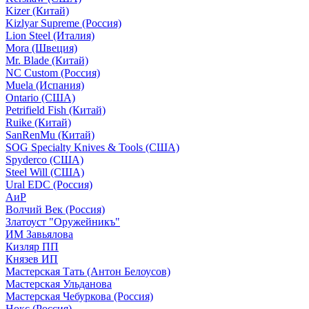
Kizer (Китай)
Kizlyar Supreme (Россия)
Lion Steel (Италия)
Mora (Швеция)
Mr. Blade (Китай)
NC Custom (Россия)
Muela (Испания)
Ontario (США)
Petrifield Fish (Китай)
Ruike (Китай)
SanRenMu (Китай)
SOG Specialty Knives & Tools (США)
Spyderco (США)
Steel Will (США)
Ural EDC (Россия)
АиР
Волчий Век (Россия)
Златоуст "Оружейникъ"
ИМ Завьялова
Кизляр ПП
Князев ИП
Мастерская Тать (Антон Белоусов)
Мастерская Ульданова
Мастерская Чебуркова (Россия)
Нокс (Россия)