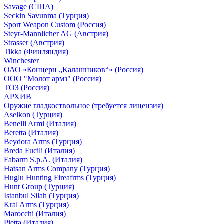
Savage (США)
Seckin Savunma (Турция)
Sport Weapon Custom (Россия)
Steyr-Mannlicher AG (Австрия)
Strasser (Австрия)
Tikka (Финляндия)
Winchester
ОАО «Концерн „Калашников“» (Россия)
ООО "Молот армз" (Россия)
ТОЗ (Россия)
АРХИВ
Оружие гладкоствольное (требуется лицензия)
Aselkon (Турция)
Benelli Armi (Италия)
Beretta (Италия)
Beydora Arms (Турция)
Breda Fucili (Италия)
Fabarm S.p.A. (Италия)
Hatsan Arms Company (Турция)
Huglu Hunting Fireafrms (Турция)
Hunt Group (Турция)
Istanbul Silah (Турция)
Kral Arms (Турция)
Marocchi (Италия)
Pietta (Италия)