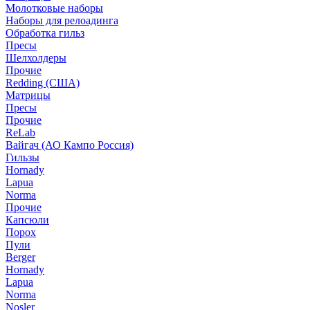
Молотковые наборы
Наборы для релоадинга
Обработка гильз
Пресы
Шелхолдеры
Прочие
Redding (США)
Матрицы
Пресы
Прочие
ReLab
Вайгач (АО Кампо Россия)
Гильзы
Hornady
Lapua
Norma
Прочие
Капсюли
Порох
Пули
Berger
Hornady
Lapua
Norma
Nosler