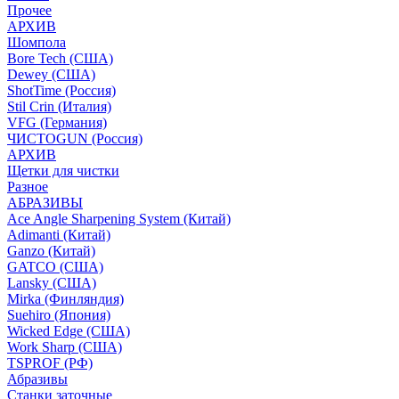
Прочее
АРХИВ
Шомпола
Bore Tech (США)
Dewey (США)
ShotTime (Россия)
Stil Crin (Италия)
VFG (Германия)
ЧИСТОGUN (Россия)
АРХИВ
Щетки для чистки
Разное
АБРАЗИВЫ
Ace Angle Sharpening System (Китай)
Adimanti (Китай)
Ganzo (Китай)
GATCO (США)
Lansky (США)
Mirka (Финляндия)
Suehiro (Япония)
Wicked Edge (США)
Work Sharp (США)
TSPROF (РФ)
Абразивы
Станки заточные