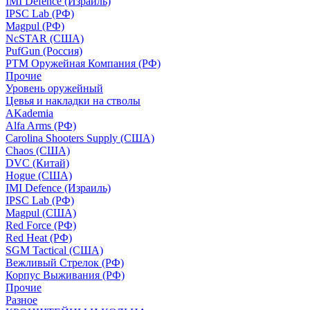
IMI Defence (Израиль)
IPSC Lab (РФ)
Magpul (РФ)
NcSTAR (США)
PufGun (Россия)
РТМ Оружейная Компания (РФ)
Прочие
Уровень оружейный
Цевья и накладки на стволы
AKademia
Alfa Arms (РФ)
Carolina Shooters Supply (США)
Chaos (США)
DVC (Китай)
Hogue (США)
IMI Defence (Израиль)
IPSC Lab (РФ)
Magpul (США)
Red Force (РФ)
Red Heat (РФ)
SGM Tactical (США)
Вежливый Стрелок (РФ)
Корпус Выживания (РФ)
Прочие
Разное