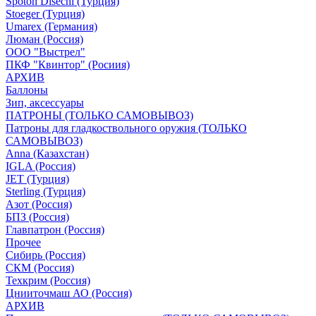
Spoton Disechi (Турция)
Stoeger (Турция)
Umarex (Германия)
Люман (Россия)
ООО "Выстрел"
ПКФ "Квинтор" (Росиия)
АРХИВ
Баллоны
Зип, аксессуары
ПАТРОНЫ (ТОЛЬКО САМОВЫВОЗ)
Патроны для гладкоствольного оружия (ТОЛЬКО
САМОВЫВОЗ)
Anna (Казахстан)
IGLA (Россия)
JET (Турция)
Sterling (Турция)
Азот (Россия)
БПЗ (Россия)
Главпатрон (Россия)
Прочее
Сибирь (Россия)
СКМ (Россия)
Техкрим (Россия)
Цнииточмаш АО (Россия)
АРХИВ