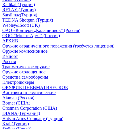
Radikal (Турция)
RETAY (Турция)
Sarsilmaz(Турция)
TEDNA Shotgun (Турция)
Webley&Scott (UK)
ОАО «Концерн „Калашников“ (Россия)
ООО "Молот Армз" (Россия)
АРХИВ
Оружие ограниченного поражения (требуется лицензия)
Оружие комиссионное
Импорт
Россия
Травматическое оружие
Оружие охолощенное
Средства самообороны
Электрошокеры
ОРУЖИЕ ПНЕВМАТИЧЕСКОЕ
Винтовки пневматические
Ataman (Россия)
Borner (США)
Crosman Corporation (США)
DIANA (Германия)
Hatsan Arms Company (Турция)
Kral (Турция)
Stalker (Китай)