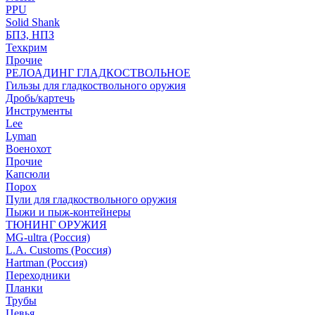
PPU
Solid Shank
БПЗ, НПЗ
Техкрим
Прочие
РЕЛОАДИНГ ГЛАДКОСТВОЛЬНОЕ
Гильзы для гладкоствольного оружия
Дробь/картечь
Инструменты
Lee
Lyman
Военохот
Прочие
Капсюли
Порох
Пули для гладкоствольного оружия
Пыжи и пыж-контейнеры
ТЮНИНГ ОРУЖИЯ
MG-ultra (Россия)
L.A. Customs (Россия)
Hartman (Россия)
Переходники
Планки
Трубы
Цевья