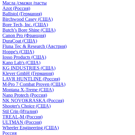
Масла /смазки /пасты
Azot (Россия)
Ballistol (Германия)
Birchwood Casey (США)
Bore Tech, Inc. (США)
Butch’s Bore Shine (СШA)
Canon Pro (Франция)
DuraCoat (США)
Fluna Tec & Research (Австрия)
Hoppe's (США)
Iosso Products (США)
Kano Lab's (США)
KG INDUSTRIES (США)
Klever GmbH (Германия)
LAVR HUNTLINE (Россия)
M-Pro 7 Combat Proven (СШA)
Montana X-Treme (США)
Nano Protech (Россия)
NK NOVOKRASKA (Россия)
Shooter's Choice (СШA)
Stil Crin (Италия)
TREAL-M (Россия)
ULTMAN (Россия)
Wheeler Engineering (СШA)
Россия