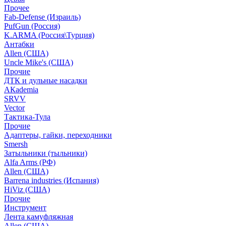
Прочее
Fab-Defense (Израиль)
PufGun (Россия)
K.ARMA (Россия\Турция)
Антабки
Allen (США)
Uncle Mike's (США)
Прочие
ДТК и дульные насадки
АКademia
SRVV
Vector
Тактика-Тула
Прочие
Адаптеры, гайки, переходники
Smersh
Затыльники (тыльники)
Alfa Arms (РФ)
Allen (США)
Barrena industries (Испания)
HiViz (США)
Прочие
Инструмент
Лента камуфляжная
Allen (США)