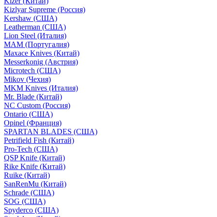
Kizer (Китай)
Kizlyar Supreme (Россия)
Kershaw (США)
Leatherman (США)
Lion Steel (Италия)
MAM (Португалия)
Maxace Knives (Китай)
Messerkonig (Австрия)
Microtech (США)
Mikov (Чехия)
MKM Knives (Италия)
Mr. Blade (Китай)
NC Custom (Россия)
Ontario (США)
Opinel (Франция)
SPARTAN BLADES (США)
Petrifield Fish (Китай)
Pro-Tech (США)
QSP Knife (Китай)
Rike Knife (Китай)
Ruike (Китай)
SanRenMu (Китай)
Schrade (США)
SOG (США)
Spyderco (США)