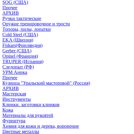
SOG (США)
Прочее
АРХИВ
Ручки тактические
Оружие тренировочное и трости
Топоры, пилы, лопатки
Cold Steel (США)
EKA (Швеция)
Fiskars(Финляндия)
Gerber (США)
Opinel (Франция)
TRUPER (Испания)
Следопыт (РФ)
УРМ Аника
Прочее
Кузница "Уральский мастеровой" (Россия)
АРХИВ
Мастерская
Инструменты
Клинки. заготовки клинков
Кожа
Материалы для рукоятей
Фурнитура
Химия для кожи и дерева, воронение
Цветные металлы