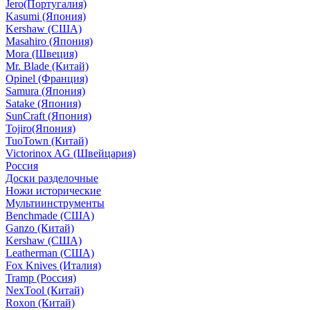
Jero(Португалия)
Kasumi (Япония)
Kershaw (США)
Masahiro (Япония)
Mora (Швеция)
Mr. Blade (Китай)
Opinel (Франция)
Samura (Япония)
Satake (Япония)
SunCraft (Япония)
Tojiro(Япония)
TuoTown (Китай)
Victorinox AG (Швейцария)
Россия
Доски разделочные
Ножи исторические
Мультиинструменты
Benchmade (США)
Ganzo (Китай)
Kershaw (США)
Leatherman (США)
Fox Knives (Италия)
Tramp (Россия)
NexTool (Китай)
Roxon (Китай)