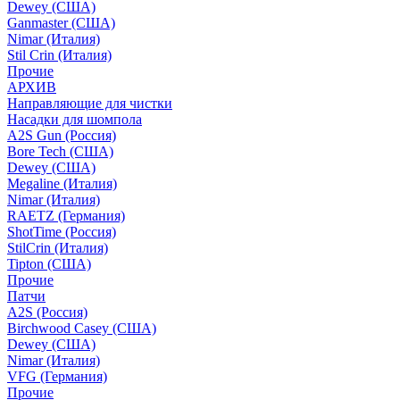
Dewey (США)
Ganmaster (США)
Nimar (Италия)
Stil Crin (Италия)
Прочие
АРХИВ
Направляющие для чистки
Насадки для шомпола
A2S Gun (Россия)
Bore Tech (США)
Dewey (США)
Megaline (Италия)
Nimar (Италия)
RAETZ (Германия)
ShotTime (Россия)
StilCrin (Италия)
Tipton (США)
Прочие
Патчи
A2S (Россия)
Birchwood Casey (США)
Dewey (США)
Nimar (Италия)
VFG (Германия)
Прочие