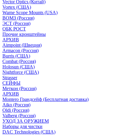
Vector Optics (Китай)
Vortex (США)
Warne Scope Mounts (USA)
ВОМЗ (Россия)
ЭСТ (Россия)
ОБК РОСТ
Прочие кронштейны
АРХИВ
Aimpoint (Швеция)
Armacon (Россия)
Burris (США)
Combat (Россия)
Holosun (США)
Nightforce (США)
Strasser
СЕЙФЫ
Меткон (Россия)
АРХИВ
Montero Грандсейф (Бесплатная доставка)
Aiko (Россия)
Oldi (Россия)
Valberg (Россия)
УХОД ЗА ОРУЖИЕМ
Наборы для чистки
DAC Technologies (США)