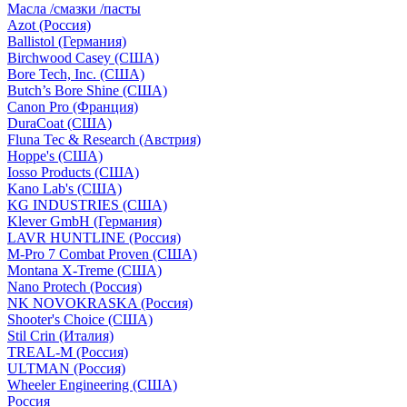
Масла /смазки /пасты
Azot (Россия)
Ballistol (Германия)
Birchwood Casey (США)
Bore Tech, Inc. (США)
Butch’s Bore Shine (СШA)
Canon Pro (Франция)
DuraCoat (США)
Fluna Tec & Research (Австрия)
Hoppe's (США)
Iosso Products (США)
Kano Lab's (США)
KG INDUSTRIES (США)
Klever GmbH (Германия)
LAVR HUNTLINE (Россия)
M-Pro 7 Combat Proven (СШA)
Montana X-Treme (США)
Nano Protech (Россия)
NK NOVOKRASKA (Россия)
Shooter's Choice (СШA)
Stil Crin (Италия)
TREAL-M (Россия)
ULTMAN (Россия)
Wheeler Engineering (СШA)
Россия