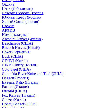
Окские
Пчак (Узбекистан)
Северная корона (Россия)
Южный Крест (Россия)
Ясный Сокол (Россия)
Прочие
АРХИВ
Ножи складные
Antonini Knives (Италия)
Benchmade (США)
Bestech Knives (Китай)
Boker (Германия)
Buck (США)
CIVIVI (Китай)
CJRB Cutlery (Китай)
Cold Steel (США)
Columbia River Knife and Tool (США)
Daggerr (Россия)
Extrema Ratio (Италия)
Fantoni (Италия)
Firebird (США)
Fox Knives (Италия)
Ganzo (Китай)
Honey Badger (ЮАР)