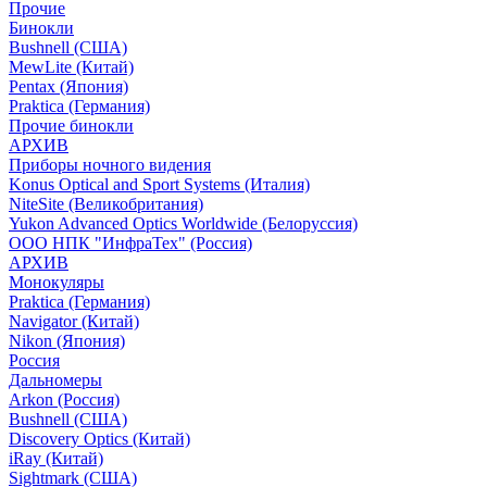
Прочие
Бинокли
Bushnell (США)
MewLite (Китай)
Pentax (Япония)
Praktica (Германия)
Прочие бинокли
АРХИВ
Приборы ночного видения
Konus Optical and Sport Systems (Италия)
NiteSite (Великобритания)
Yukon Advanced Optics Worldwide (Белоруссия)
ООО НПК "ИнфраТех" (Россия)
АРХИВ
Монокуляры
Praktica (Германия)
Navigator (Китай)
Nikon (Япония)
Россия
Дальномеры
Arkon (Россия)
Bushnell (США)
Discovery Optics (Китай)
iRay (Китай)
Sightmark (США)