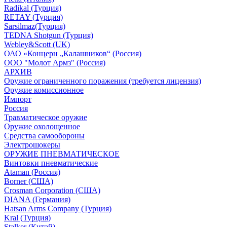
Radikal (Турция)
RETAY (Турция)
Sarsilmaz(Турция)
TEDNA Shotgun (Турция)
Webley&Scott (UK)
ОАО «Концерн „Калашников“ (Россия)
ООО "Молот Армз" (Россия)
АРХИВ
Оружие ограниченного поражения (требуется лицензия)
Оружие комиссионное
Импорт
Россия
Травматическое оружие
Оружие охолощенное
Средства самообороны
Электрошокеры
ОРУЖИЕ ПНЕВМАТИЧЕСКОЕ
Винтовки пневматические
Ataman (Россия)
Borner (США)
Crosman Corporation (США)
DIANA (Германия)
Hatsan Arms Company (Турция)
Kral (Турция)
Stalker (Китай)