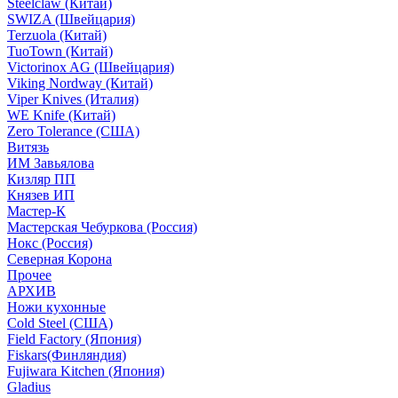
Steelclaw (Китай)
SWIZA (Швейцария)
Terzuola (Китай)
TuoTown (Китай)
Victorinox AG (Швейцария)
Viking Nordway (Китай)
Viper Knives (Италия)
WE Knife (Китай)
Zero Tolerance (США)
Витязь
ИМ Завьялова
Кизляр ПП
Князев ИП
Мастер-К
Мастерская Чебуркова (Россия)
Нокс (Россия)
Северная Корона
Прочее
АРХИВ
Ножи кухонные
Cold Steel (США)
Field Factory (Япония)
Fiskars(Финляндия)
Fujiwara Kitchen (Япония)
Gladius