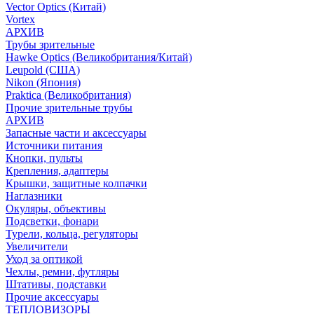
Vector Optics (Китай)
Vortex
АРХИВ
Трубы зрительные
Hawke Optics (Великобритания/Китай)
Leupold (США)
Nikon (Япония)
Praktica (Великобритания)
Прочие зрительные трубы
АРХИВ
Запасные части и аксессуары
Источники питания
Кнопки, пульты
Крепления, адаптеры
Крышки, защитные колпачки
Наглазники
Окуляры, объективы
Подсветки, фонари
Турели, кольца, регуляторы
Увеличители
Уход за оптикой
Чехлы, ремни, футляры
Штативы, подставки
Прочие аксессуары
ТЕПЛОВИЗОРЫ