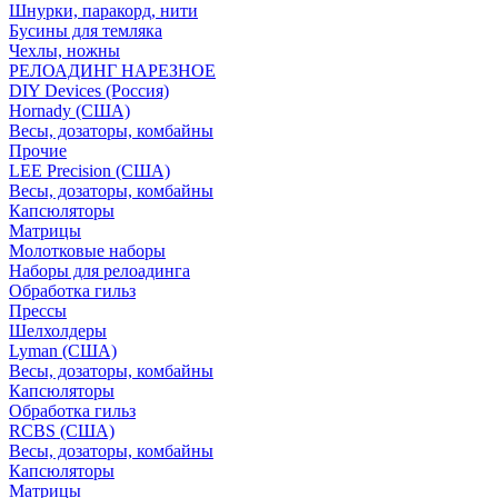
Шнурки, паракорд, нити
Бусины для темляка
Чехлы, ножны
РЕЛОАДИНГ НАРЕЗНОЕ
DIY Devices (Россия)
Hornady (США)
Весы, дозаторы, комбайны
Прочие
LEE Precision (США)
Весы, дозаторы, комбайны
Капсюляторы
Матрицы
Молотковые наборы
Наборы для релоадинга
Обработка гильз
Преcсы
Шелхолдеры
Lyman (США)
Весы, дозаторы, комбайны
Капсюляторы
Обработка гильз
RCBS (США)
Весы, дозаторы, комбайны
Капсюляторы
Матрицы