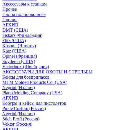
Аксессуары к станкам
Прочее
Пасты полировочные
Прочие
АРХИВ
DMT (США)
Fiskars (Финляндия)
Flitz (США)
Kasumi (Япония)
Katz (США)
Opinel (Франция)
Spyderco (США)
Victorinox (Швейцария)
АКСЕССУАРЫ ДЛЯ ОХОТЫ И СТРЕЛЬБЫ
Кейсы для боеприпасов
MTM Molded Products Co. (USA)
Negrini (Италия)
Plano Molding Company (USA)
АРХИВ
Кобуры и кейсы для пистолетов
Pirate Custom (Россия)
Negrini (Италия)
Stich Profi (Россия)
Vektor (Россия)
АРХИВ