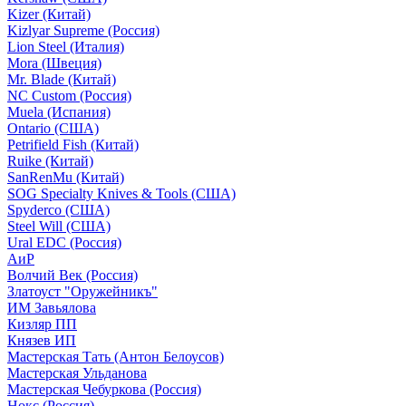
Kizer (Китай)
Kizlyar Supreme (Россия)
Lion Steel (Италия)
Mora (Швеция)
Mr. Blade (Китай)
NC Custom (Россия)
Muela (Испания)
Ontario (США)
Petrifield Fish (Китай)
Ruike (Китай)
SanRenMu (Китай)
SOG Specialty Knives & Tools (США)
Spyderco (США)
Steel Will (США)
Ural EDC (Россия)
АиР
Волчий Век (Россия)
Златоуст "Оружейникъ"
ИМ Завьялова
Кизляр ПП
Князев ИП
Мастерская Тать (Антон Белоусов)
Мастерская Ульданова
Мастерская Чебуркова (Россия)
Нокс (Россия)