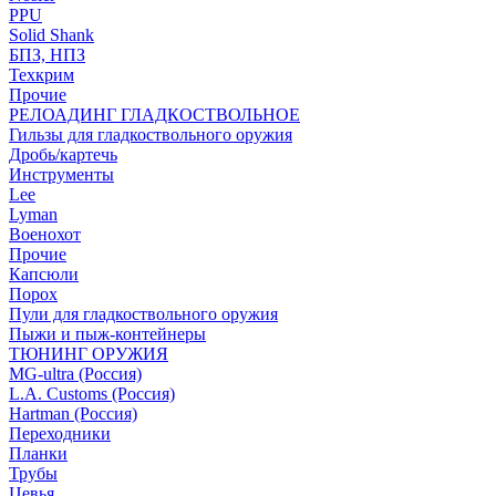
PPU
Solid Shank
БПЗ, НПЗ
Техкрим
Прочие
РЕЛОАДИНГ ГЛАДКОСТВОЛЬНОЕ
Гильзы для гладкоствольного оружия
Дробь/картечь
Инструменты
Lee
Lyman
Военохот
Прочие
Капсюли
Порох
Пули для гладкоствольного оружия
Пыжи и пыж-контейнеры
ТЮНИНГ ОРУЖИЯ
MG-ultra (Россия)
L.A. Customs (Россия)
Hartman (Россия)
Переходники
Планки
Трубы
Цевья