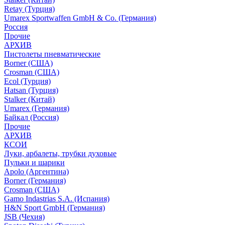
Retay (Турция)
Umarex Sportwaffen GmbH & Co. (Германия)
Россия
Прочие
АРХИВ
Пистолеты пневматические
Borner (США)
Crosman (США)
Ecol (Турция)
Hatsan (Турция)
Stalker (Китай)
Umarex (Германия)
Байкал (Россия)
Прочие
АРХИВ
КСОИ
Луки, арбалеты, трубки духовые
Пульки и шарики
Apolo (Аргентина)
Borner (Германия)
Crosman (США)
Gamo Indastrias S.A. (Испания)
H&N Sport GmbH (Германия)
JSB (Чехия)