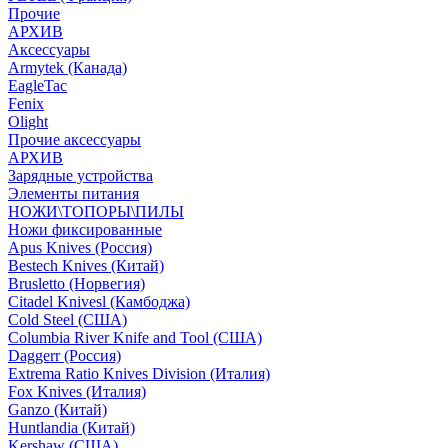
Прочие
АРХИВ
Аксессуары
Armytek (Канада)
EagleTac
Fenix
Olight
Прочие аксессуары
АРХИВ
Зарядные устройства
Элементы питания
НОЖИ\ТОПОРЫ\ПИЛЫ
Ножи фиксированные
Apus Knives (Россия)
Bestech Knives (Китай)
Brusletto (Норвегия)
Citadel Knivesl (Камбоджа)
Cold Steel (США)
Columbia River Knife and Tool (США)
Daggerr (Россия)
Extrema Ratio Knives Division (Италия)
Fox Knives (Италия)
Ganzo (Китай)
Huntlandia (Китай)
Kershaw (США)