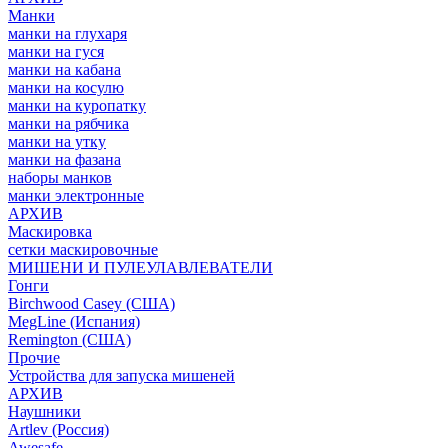
Манки
манки на глухаря
манки на гуся
манки на кабана
манки на косулю
манки на куропатку
манки на рябчика
манки на утку
манки на фазана
наборы манков
манки электронные
АРХИВ
Маскировка
сетки маскировочные
МИШЕНИ И ПУЛЕУЛАВЛЕВАТЕЛИ
Гонги
Birchwood Casey (США)
MegLine (Испания)
Remington (США)
Прочие
Устройства для запуска мишеней
АРХИВ
Наушники
Artlev (Россия)
Awesafe