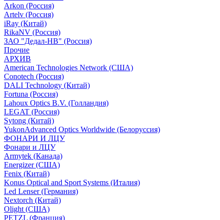
Arkon (Россия)
Artelv (Россия)
iRay (Китай)
RikaNV (Россия)
ЗАО "Дедал-НВ" (Россия)
Прочие
АРХИВ
American Technologies Network (США)
Conotech (Россия)
DALI Technology (Китай)
Fortuna (Россия)
Lahoux Optics B.V. (Голландия)
LEGAT (Россия)
Sytong (Китай)
YukonAdvanced Optics Worldwide (Белоруссия)
ФОНАРИ И ЛЦУ
Фонари и ЛЦУ
Armytek (Канада)
Energizer (США)
Fenix (Китай)
Konus Optical and Sport Systems (Италия)
Led Lenser (Германия)
Nextorch (Китай)
Olight (США)
PETZL (Франция)