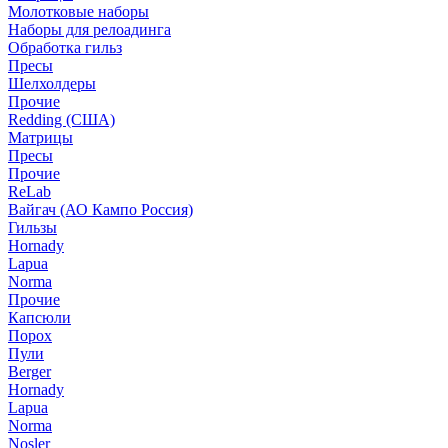
Молотковые наборы
Наборы для релоадинга
Обработка гильз
Пресы
Шелхолдеры
Прочие
Redding (США)
Матрицы
Пресы
Прочие
ReLab
Вайгач (АО Кампо Россия)
Гильзы
Hornady
Lapua
Norma
Прочие
Капсюли
Порох
Пули
Berger
Hornady
Lapua
Norma
Nosler