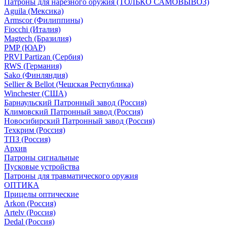
Патроны для нарезного оружия (ТОЛЬКО САМОВЫВОЗ)
Aguila (Мексика)
Armscor (Филиппины)
Fiocchi (Италия)
Magtech (Бразилия)
PMP (ЮАР)
PRVI Partizan (Сербия)
RWS (Германия)
Sako (Финляндия)
Sellier & Bellot (Чешская Республика)
Winchester (США)
Барнаульский Патронный завод (Россия)
Климовский Патронный завод (Россия)
Новосибирский Патронный завод (Россия)
Техкрим (Россия)
ТПЗ (Россия)
Архив
Патроны сигнальные
Пусковые устройства
Патроны для травматического оружия
ОПТИКА
Прицелы оптические
Arkon (Россия)
Artelv (Россия)
Dedal (Россия)