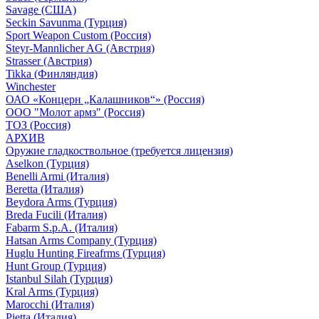
Savage (США)
Seckin Savunma (Турция)
Sport Weapon Custom (Россия)
Steyr-Mannlicher AG (Австрия)
Strasser (Австрия)
Tikka (Финляндия)
Winchester
ОАО «Концерн „Калашников“» (Россия)
ООО "Молот армз" (Россия)
ТОЗ (Россия)
АРХИВ
Оружие гладкоствольное (требуется лицензия)
Aselkon (Турция)
Benelli Armi (Италия)
Beretta (Италия)
Beydora Arms (Турция)
Breda Fucili (Италия)
Fabarm S.p.A. (Италия)
Hatsan Arms Company (Турция)
Huglu Hunting Fireafrms (Турция)
Hunt Group (Турция)
Istanbul Silah (Турция)
Kral Arms (Турция)
Marocchi (Италия)
Pietta (Италия)