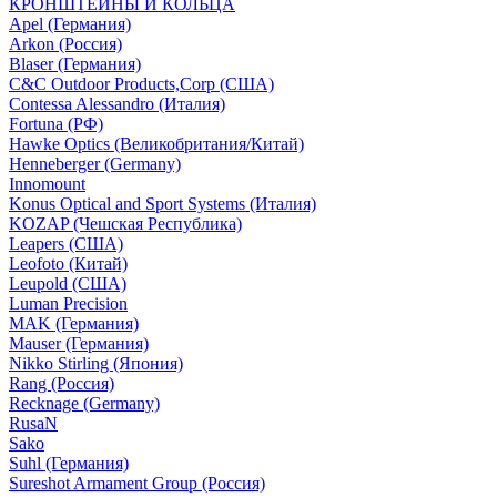
КРОНШТЕЙНЫ И КОЛЬЦА
Apel (Германия)
Arkon (Россия)
Blaser (Германия)
C&C Outdoor Products,Corp (США)
Contessa Alessandro (Италия)
Fortuna (РФ)
Hawke Optics (Великобритания/Китай)
Henneberger (Germany)
Innomount
Konus Optical and Sport Systems (Италия)
KOZAP (Чешская Республика)
Leapers (США)
Leofoto (Китай)
Leupold (США)
Luman Precision
MAK (Германия)
Mauser (Германия)
Nikko Stirling (Япония)
Rang (Россия)
Recknage (Germany)
RusaN
Sako
Suhl (Германия)
Sureshot Armament Group (Россия)