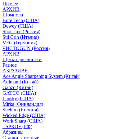
Прочее
АРХИВ
Шомпола
Bore Tech (США)
Dewey (США)
ShotTime (Россия)
Stil Crin (Италия)
VFG (Германия)
ЧИСТОGUN (Россия)
АРХИВ
Щетки для чистки
Разное
АБРАЗИВЫ
Ace Angle Sharpening System (Китай)
Adimanti (Китай)
Ganzo (Китай)
GATCO (США)
Lansky (США)
Mirka (Финляндия)
Suehiro (Япония)
Wicked Edge (США)
Work Sharp (США)
TSPROF (РФ)
Абразивы
Станки заточные