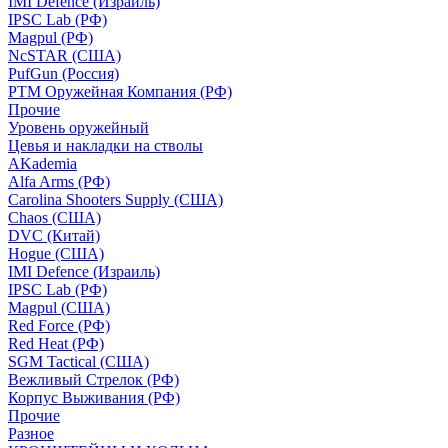
IMI Defence (Израиль)
IPSC Lab (РФ)
Magpul (РФ)
NcSTAR (США)
PufGun (Россия)
РТМ Оружейная Компания (РФ)
Прочие
Уровень оружейный
Цевья и накладки на стволы
AKademia
Alfa Arms (РФ)
Carolina Shooters Supply (США)
Chaos (США)
DVC (Китай)
Hogue (США)
IMI Defence (Израиль)
IPSC Lab (РФ)
Magpul (США)
Red Force (РФ)
Red Heat (РФ)
SGM Tactical (США)
Вежливый Стрелок (РФ)
Корпус Выживания (РФ)
Прочие
Разное