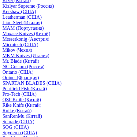
Kizer (Китай)
Kizlyar Supreme (Россия)
Kershaw (США)
Leatherman (США)
Lion Steel (Италия)
MAM (Португалия)
Maxace Knives (Китай)
Messerkonig (Австрия)
Microtech (США)
Mikov (Чехия)
MKM Knives (Италия)
Mr. Blade (Китай)
NC Custom (Россия)
Ontario (США)
Opinel (Франция)
SPARTAN BLADES (США)
Petrifield Fish (Китай)
Pro-Tech (США)
QSP Knife (Китай)
Rike Knife (Китай)
Ruike (Китай)
SanRenMu (Китай)
Schrade (США)
SOG (США)
Spyderco (США)