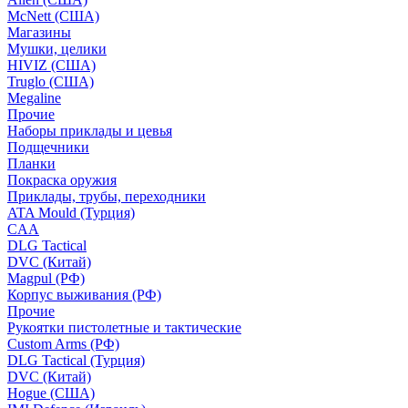
McNett (США)
Магазины
Мушки, целики
HIVIZ (США)
Truglo (США)
Megaline
Прочие
Наборы приклады и цевья
Подщечники
Планки
Покраска оружия
Приклады, трубы, переходники
ATA Mould (Турция)
CAA
DLG Tactical
DVC (Китай)
Magpul (РФ)
Корпус выживания (РФ)
Прочие
Рукоятки пистолетные и тактические
Custom Arms (РФ)
DLG Tactical (Турция)
DVC (Китай)
Hogue (США)