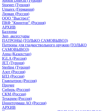
Spoton Disechi (Турция)
Stoeger (Турция)
Umarex (Германия)
Люман (Россия)
ООО "Выстрел"
ПКФ "Квинтор" (Росиия)
АРХИВ
Баллоны
Зип, аксессуары
ПАТРОНЫ (ТОЛЬКО САМОВЫВОЗ)
Патроны для гладкоствольного оружия (ТОЛЬКО
САМОВЫВОЗ)
Anna (Казахстан)
IGLA (Россия)
JET (Турция)
Sterling (Турция)
Азот (Россия)
БПЗ (Россия)
Главпатрон (Россия)
Прочее
Сибирь (Россия)
СКМ (Россия)
Техкрим (Россия)
Цнииточмаш АО (Россия)
АРХИВ