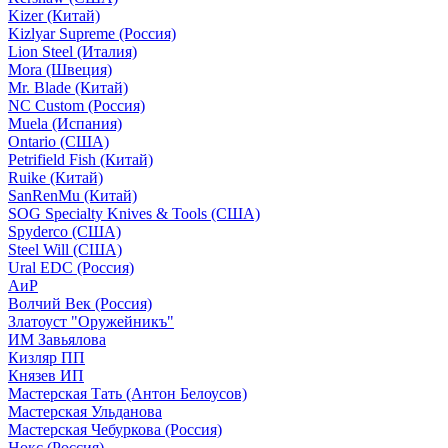
Kizer (Китай)
Kizlyar Supreme (Россия)
Lion Steel (Италия)
Mora (Швеция)
Mr. Blade (Китай)
NC Custom (Россия)
Muela (Испания)
Ontario (США)
Petrifield Fish (Китай)
Ruike (Китай)
SanRenMu (Китай)
SOG Specialty Knives & Tools (США)
Spyderco (США)
Steel Will (США)
Ural EDC (Россия)
АиР
Волчий Век (Россия)
Златоуст "Оружейникъ"
ИМ Завьялова
Кизляр ПП
Князев ИП
Мастерская Тать (Антон Белоусов)
Мастерская Ульданова
Мастерская Чебуркова (Россия)
Нокс (Россия)