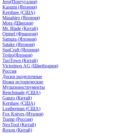
Jero(Португалия)
Kasumi (Япония)
Kershaw (США)
Masahiro (Япония)
Mora (Швеция)
Mr. Blade (Китай)
Opinel (Франция)
Samura (Япония)
Satake (Япония)
SunCraft (Япония)
Tojiro(Япония)
TuoTown (Китай)
Victorinox AG (Швейцария)
Россия
Доски разделочные
Ножи исторические
Мультиинструменты
Benchmade (США)
Ganzo (Китай)
Kershaw (США)
Leatherman (США)
Fox Knives (Италия)
Tramp (Россия)
NexTool (Китай)
Roxon (Китай)