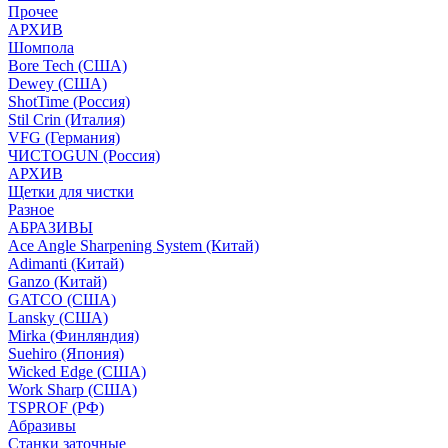
Прочее
АРХИВ
Шомпола
Bore Tech (США)
Dewey (США)
ShotTime (Россия)
Stil Crin (Италия)
VFG (Германия)
ЧИСТОGUN (Россия)
АРХИВ
Щетки для чистки
Разное
АБРАЗИВЫ
Ace Angle Sharpening System (Китай)
Adimanti (Китай)
Ganzo (Китай)
GATCO (США)
Lansky (США)
Mirka (Финляндия)
Suehiro (Япония)
Wicked Edge (США)
Work Sharp (США)
TSPROF (РФ)
Абразивы
Станки заточные