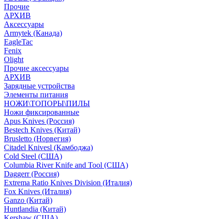
Прочие
АРХИВ
Аксессуары
Armytek (Канада)
EagleTac
Fenix
Olight
Прочие аксессуары
АРХИВ
Зарядные устройства
Элементы питания
НОЖИ\ТОПОРЫ\ПИЛЫ
Ножи фиксированные
Apus Knives (Россия)
Bestech Knives (Китай)
Brusletto (Норвегия)
Citadel Knivesl (Камбоджа)
Cold Steel (США)
Columbia River Knife and Tool (США)
Daggerr (Россия)
Extrema Ratio Knives Division (Италия)
Fox Knives (Италия)
Ganzo (Китай)
Huntlandia (Китай)
Kershaw (США)