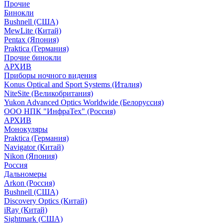
Прочие
Бинокли
Bushnell (США)
MewLite (Китай)
Pentax (Япония)
Praktica (Германия)
Прочие бинокли
АРХИВ
Приборы ночного видения
Konus Optical and Sport Systems (Италия)
NiteSite (Великобритания)
Yukon Advanced Optics Worldwide (Белоруссия)
ООО НПК "ИнфраТех" (Россия)
АРХИВ
Монокуляры
Praktica (Германия)
Navigator (Китай)
Nikon (Япония)
Россия
Дальномеры
Arkon (Россия)
Bushnell (США)
Discovery Optics (Китай)
iRay (Китай)
Sightmark (США)