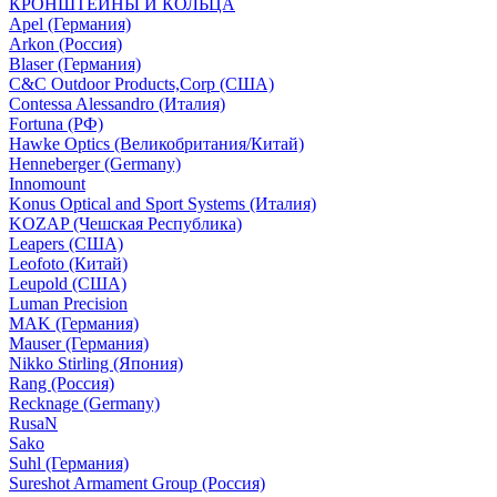
КРОНШТЕЙНЫ И КОЛЬЦА
Apel (Германия)
Arkon (Россия)
Blaser (Германия)
C&C Outdoor Products,Corp (США)
Contessa Alessandro (Италия)
Fortuna (РФ)
Hawke Optics (Великобритания/Китай)
Henneberger (Germany)
Innomount
Konus Optical and Sport Systems (Италия)
KOZAP (Чешская Республика)
Leapers (США)
Leofoto (Китай)
Leupold (США)
Luman Precision
MAK (Германия)
Mauser (Германия)
Nikko Stirling (Япония)
Rang (Россия)
Recknage (Germany)
RusaN
Sako
Suhl (Германия)
Sureshot Armament Group (Россия)