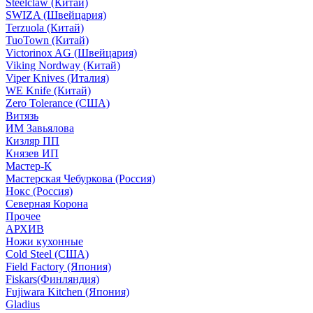
Steelclaw (Китай)
SWIZA (Швейцария)
Terzuola (Китай)
TuoTown (Китай)
Victorinox AG (Швейцария)
Viking Nordway (Китай)
Viper Knives (Италия)
WE Knife (Китай)
Zero Tolerance (США)
Витязь
ИМ Завьялова
Кизляр ПП
Князев ИП
Мастер-К
Мастерская Чебуркова (Россия)
Нокс (Россия)
Северная Корона
Прочее
АРХИВ
Ножи кухонные
Cold Steel (США)
Field Factory (Япония)
Fiskars(Финляндия)
Fujiwara Kitchen (Япония)
Gladius