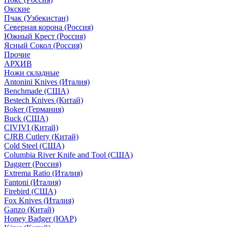
Окские
Пчак (Узбекистан)
Северная корона (Россия)
Южный Крест (Россия)
Ясный Сокол (Россия)
Прочие
АРХИВ
Ножи складные
Antonini Knives (Италия)
Benchmade (США)
Bestech Knives (Китай)
Boker (Германия)
Buck (США)
CIVIVI (Китай)
CJRB Cutlery (Китай)
Cold Steel (США)
Columbia River Knife and Tool (США)
Daggerr (Россия)
Extrema Ratio (Италия)
Fantoni (Италия)
Firebird (США)
Fox Knives (Италия)
Ganzo (Китай)
Honey Badger (ЮАР)