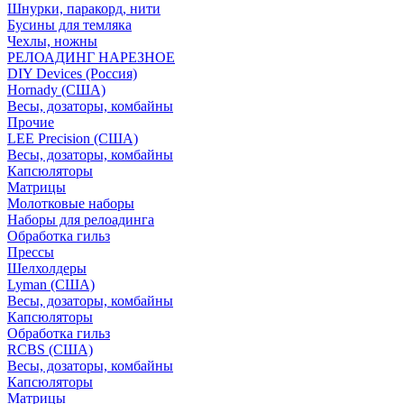
Шнурки, паракорд, нити
Бусины для темляка
Чехлы, ножны
РЕЛОАДИНГ НАРЕЗНОЕ
DIY Devices (Россия)
Hornady (США)
Весы, дозаторы, комбайны
Прочие
LEE Precision (США)
Весы, дозаторы, комбайны
Капсюляторы
Матрицы
Молотковые наборы
Наборы для релоадинга
Обработка гильз
Преcсы
Шелхолдеры
Lyman (США)
Весы, дозаторы, комбайны
Капсюляторы
Обработка гильз
RCBS (США)
Весы, дозаторы, комбайны
Капсюляторы
Матрицы