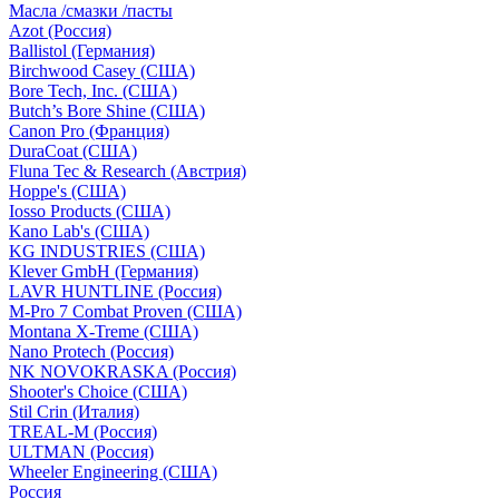
Масла /смазки /пасты
Azot (Россия)
Ballistol (Германия)
Birchwood Casey (США)
Bore Tech, Inc. (США)
Butch’s Bore Shine (СШA)
Canon Pro (Франция)
DuraCoat (США)
Fluna Tec & Research (Австрия)
Hoppe's (США)
Iosso Products (США)
Kano Lab's (США)
KG INDUSTRIES (США)
Klever GmbH (Германия)
LAVR HUNTLINE (Россия)
M-Pro 7 Combat Proven (СШA)
Montana X-Treme (США)
Nano Protech (Россия)
NK NOVOKRASKA (Россия)
Shooter's Choice (СШA)
Stil Crin (Италия)
TREAL-M (Россия)
ULTMAN (Россия)
Wheeler Engineering (СШA)
Россия