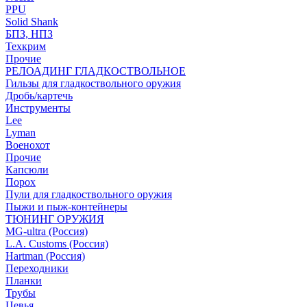
PPU
Solid Shank
БПЗ, НПЗ
Техкрим
Прочие
РЕЛОАДИНГ ГЛАДКОСТВОЛЬНОЕ
Гильзы для гладкоствольного оружия
Дробь/картечь
Инструменты
Lee
Lyman
Военохот
Прочие
Капсюли
Порох
Пули для гладкоствольного оружия
Пыжи и пыж-контейнеры
ТЮНИНГ ОРУЖИЯ
MG-ultra (Россия)
L.A. Customs (Россия)
Hartman (Россия)
Переходники
Планки
Трубы
Цевья