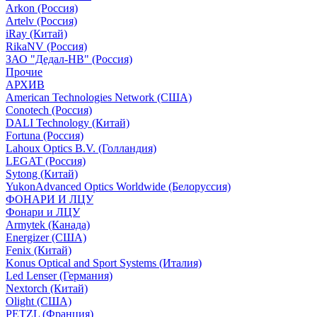
Arkon (Россия)
Artelv (Россия)
iRay (Китай)
RikaNV (Россия)
ЗАО "Дедал-НВ" (Россия)
Прочие
АРХИВ
American Technologies Network (США)
Conotech (Россия)
DALI Technology (Китай)
Fortuna (Россия)
Lahoux Optics B.V. (Голландия)
LEGAT (Россия)
Sytong (Китай)
YukonAdvanced Optics Worldwide (Белоруссия)
ФОНАРИ И ЛЦУ
Фонари и ЛЦУ
Armytek (Канада)
Energizer (США)
Fenix (Китай)
Konus Optical and Sport Systems (Италия)
Led Lenser (Германия)
Nextorch (Китай)
Olight (США)
PETZL (Франция)