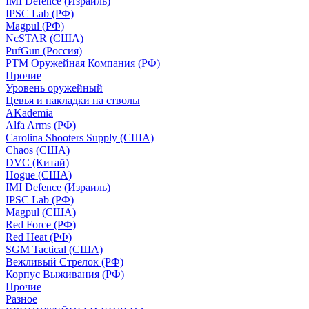
IMI Defence (Израиль)
IPSC Lab (РФ)
Magpul (РФ)
NcSTAR (США)
PufGun (Россия)
РТМ Оружейная Компания (РФ)
Прочие
Уровень оружейный
Цевья и накладки на стволы
AKademia
Alfa Arms (РФ)
Carolina Shooters Supply (США)
Chaos (США)
DVC (Китай)
Hogue (США)
IMI Defence (Израиль)
IPSC Lab (РФ)
Magpul (США)
Red Force (РФ)
Red Heat (РФ)
SGM Tactical (США)
Вежливый Стрелок (РФ)
Корпус Выживания (РФ)
Прочие
Разное