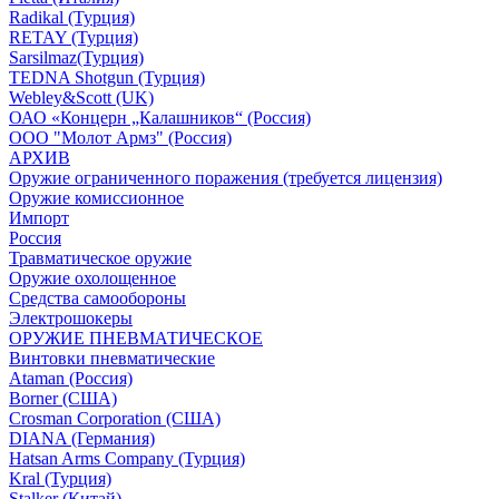
Radikal (Турция)
RETAY (Турция)
Sarsilmaz(Турция)
TEDNA Shotgun (Турция)
Webley&Scott (UK)
ОАО «Концерн „Калашников“ (Россия)
ООО "Молот Армз" (Россия)
АРХИВ
Оружие ограниченного поражения (требуется лицензия)
Оружие комиссионное
Импорт
Россия
Травматическое оружие
Оружие охолощенное
Средства самообороны
Электрошокеры
ОРУЖИЕ ПНЕВМАТИЧЕСКОЕ
Винтовки пневматические
Ataman (Россия)
Borner (США)
Crosman Corporation (США)
DIANA (Германия)
Hatsan Arms Company (Турция)
Kral (Турция)
Stalker (Китай)