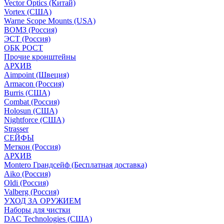
Vector Optics (Китай)
Vortex (США)
Warne Scope Mounts (USA)
ВОМЗ (Россия)
ЭСТ (Россия)
ОБК РОСТ
Прочие кронштейны
АРХИВ
Aimpoint (Швеция)
Armacon (Россия)
Burris (США)
Combat (Россия)
Holosun (США)
Nightforce (США)
Strasser
СЕЙФЫ
Меткон (Россия)
АРХИВ
Montero Грандсейф (Бесплатная доставка)
Aiko (Россия)
Oldi (Россия)
Valberg (Россия)
УХОД ЗА ОРУЖИЕМ
Наборы для чистки
DAC Technologies (США)