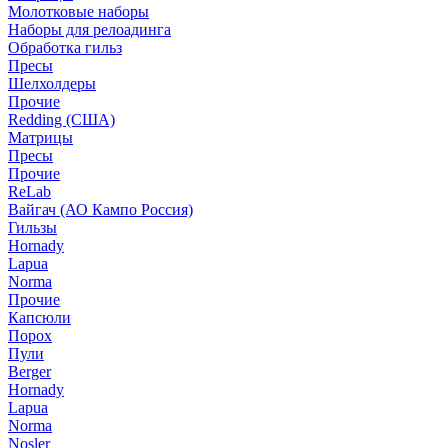
Молотковые наборы
Наборы для релоадинга
Обработка гильз
Пресы
Шелхолдеры
Прочие
Redding (США)
Матрицы
Пресы
Прочие
ReLab
Вайгач (АО Кампо Россия)
Гильзы
Hornady
Lapua
Norma
Прочие
Капсюли
Порох
Пули
Berger
Hornady
Lapua
Norma
Nosler