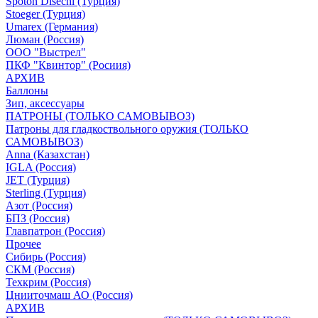
Spoton Disechi (Турция)
Stoeger (Турция)
Umarex (Германия)
Люман (Россия)
ООО "Выстрел"
ПКФ "Квинтор" (Росиия)
АРХИВ
Баллоны
Зип, аксессуары
ПАТРОНЫ (ТОЛЬКО САМОВЫВОЗ)
Патроны для гладкоствольного оружия (ТОЛЬКО
САМОВЫВОЗ)
Anna (Казахстан)
IGLA (Россия)
JET (Турция)
Sterling (Турция)
Азот (Россия)
БПЗ (Россия)
Главпатрон (Россия)
Прочее
Сибирь (Россия)
СКМ (Россия)
Техкрим (Россия)
Цнииточмаш АО (Россия)
АРХИВ