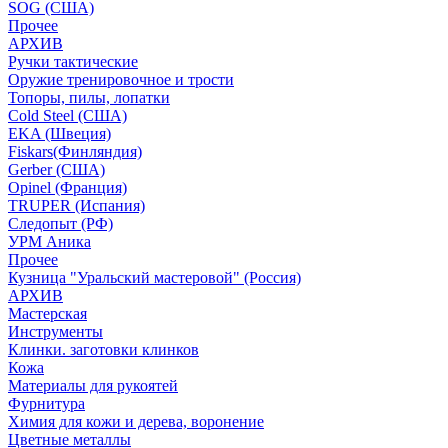
SOG (США)
Прочее
АРХИВ
Ручки тактические
Оружие тренировочное и трости
Топоры, пилы, лопатки
Cold Steel (США)
EKA (Швеция)
Fiskars(Финляндия)
Gerber (США)
Opinel (Франция)
TRUPER (Испания)
Следопыт (РФ)
УРМ Аника
Прочее
Кузница "Уральский мастеровой" (Россия)
АРХИВ
Мастерская
Инструменты
Клинки. заготовки клинков
Кожа
Материалы для рукоятей
Фурнитура
Химия для кожи и дерева, воронение
Цветные металлы