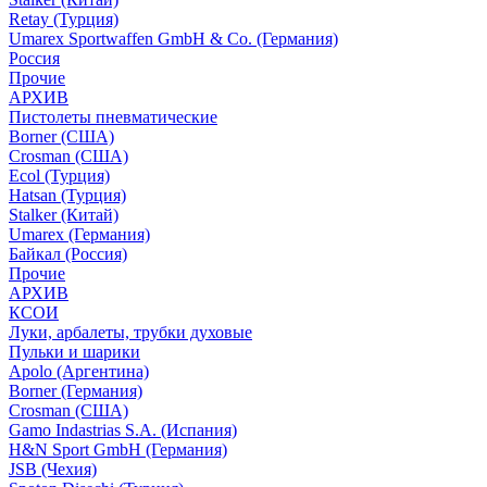
Retay (Турция)
Umarex Sportwaffen GmbH & Co. (Германия)
Россия
Прочие
АРХИВ
Пистолеты пневматические
Borner (США)
Crosman (США)
Ecol (Турция)
Hatsan (Турция)
Stalker (Китай)
Umarex (Германия)
Байкал (Россия)
Прочие
АРХИВ
КСОИ
Луки, арбалеты, трубки духовые
Пульки и шарики
Apolo (Аргентина)
Borner (Германия)
Crosman (США)
Gamo Indastrias S.A. (Испания)
H&N Sport GmbH (Германия)
JSB (Чехия)