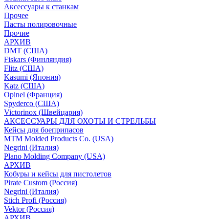
Аксессуары к станкам
Прочее
Пасты полировочные
Прочие
АРХИВ
DMT (США)
Fiskars (Финляндия)
Flitz (США)
Kasumi (Япония)
Katz (США)
Opinel (Франция)
Spyderco (США)
Victorinox (Швейцария)
АКСЕССУАРЫ ДЛЯ ОХОТЫ И СТРЕЛЬБЫ
Кейсы для боеприпасов
MTM Molded Products Co. (USA)
Negrini (Италия)
Plano Molding Company (USA)
АРХИВ
Кобуры и кейсы для пистолетов
Pirate Custom (Россия)
Negrini (Италия)
Stich Profi (Россия)
Vektor (Россия)
АРХИВ