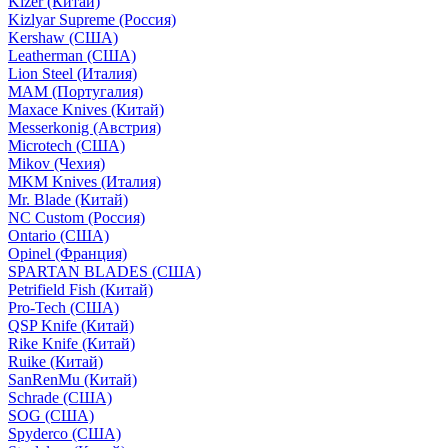
Kizer (Китай)
Kizlyar Supreme (Россия)
Kershaw (США)
Leatherman (США)
Lion Steel (Италия)
MAM (Португалия)
Maxace Knives (Китай)
Messerkonig (Австрия)
Microtech (США)
Mikov (Чехия)
MKM Knives (Италия)
Mr. Blade (Китай)
NC Custom (Россия)
Ontario (США)
Opinel (Франция)
SPARTAN BLADES (США)
Petrifield Fish (Китай)
Pro-Tech (США)
QSP Knife (Китай)
Rike Knife (Китай)
Ruike (Китай)
SanRenMu (Китай)
Schrade (США)
SOG (США)
Spyderco (США)