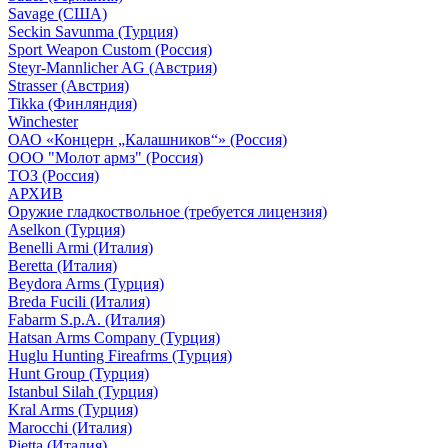
Savage (США)
Seckin Savunma (Турция)
Sport Weapon Custom (Россия)
Steyr-Mannlicher AG (Австрия)
Strasser (Австрия)
Tikka (Финляндия)
Winchester
ОАО «Концерн „Калашников“» (Россия)
ООО "Молот армз" (Россия)
ТОЗ (Россия)
АРХИВ
Оружие гладкоствольное (требуется лицензия)
Aselkon (Турция)
Benelli Armi (Италия)
Beretta (Италия)
Beydora Arms (Турция)
Breda Fucili (Италия)
Fabarm S.p.A. (Италия)
Hatsan Arms Company (Турция)
Huglu Hunting Fireafrms (Турция)
Hunt Group (Турция)
Istanbul Silah (Турция)
Kral Arms (Турция)
Marocchi (Италия)
Pietta (Италия)