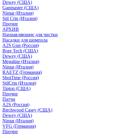
Dewey (США)
Ganmaster (США)
Nimar (Италия)
Stil Crin (Италия)
Прочие
АРХИВ
Направляющие для чистки
Насадки для шомпола
A2S Gun (Россия)
Bore Tech (США)
Dewey (США)
Megaline (Италия)
Nimar (Италия)
RAETZ (Германия)
ShotTime (Россия)
StilCrin (Италия)
Tipton (США)
Прочие
Патчи
A2S (Россия)
Birchwood Casey (США)
Dewey (США)
Nimar (Италия)
VFG (Германия)
Прочие