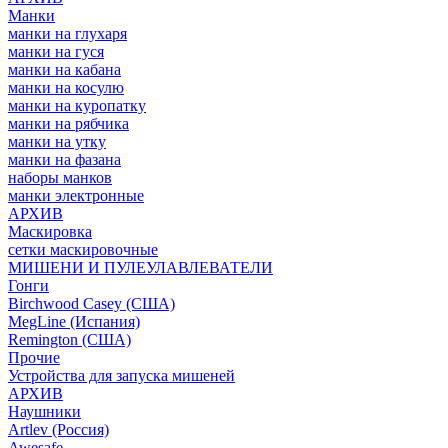
Манки
манки на глухаря
манки на гуся
манки на кабана
манки на косулю
манки на куропатку
манки на рябчика
манки на утку
манки на фазана
наборы манков
манки электронные
АРХИВ
Маскировка
сетки маскировочные
МИШЕНИ И ПУЛЕУЛАВЛЕВАТЕЛИ
Гонги
Birchwood Casey (США)
MegLine (Испания)
Remington (США)
Прочие
Устройства для запуска мишеней
АРХИВ
Наушники
Artlev (Россия)
Awesafe