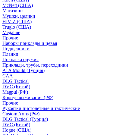
McNett (США)
Магазины
Мушки, целики
HIVIZ (США)
Truglo (США)
Megaline
Прочие
Наборы приклады и цевья
Подщечники
Планки
Покраска оружия
Приклады, трубы, переходники
ATA Mould (Турция)
CAA
DLG Tactical
DVC (Китай)
Magpul (РФ)
Корпус выживания (РФ)
Прочие
Рукоятки пистолетные и тактические
Custom Arms (РФ)
DLG Tactical (Турция)
DVC (Китай)
Hogue (США)