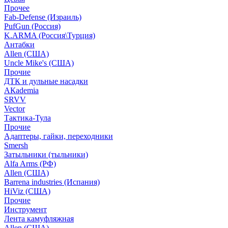
Прочее
Fab-Defense (Израиль)
PufGun (Россия)
K.ARMA (Россия\Турция)
Антабки
Allen (США)
Uncle Mike's (США)
Прочие
ДТК и дульные насадки
АКademia
SRVV
Vector
Тактика-Тула
Прочие
Адаптеры, гайки, переходники
Smersh
Затыльники (тыльники)
Alfa Arms (РФ)
Allen (США)
Barrena industries (Испания)
HiViz (США)
Прочие
Инструмент
Лента камуфляжная
Allen (США)