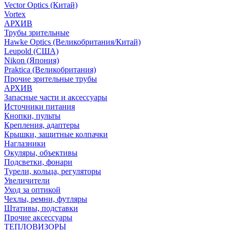
Vector Optics (Китай)
Vortex
АРХИВ
Трубы зрительные
Hawke Optics (Великобритания/Китай)
Leupold (США)
Nikon (Япония)
Praktica (Великобритания)
Прочие зрительные трубы
АРХИВ
Запасные части и аксессуары
Источники питания
Кнопки, пульты
Крепления, адаптеры
Крышки, защитные колпачки
Наглазники
Окуляры, объективы
Подсветки, фонари
Турели, кольца, регуляторы
Увеличители
Уход за оптикой
Чехлы, ремни, футляры
Штативы, подставки
Прочие аксессуары
ТЕПЛОВИЗОРЫ