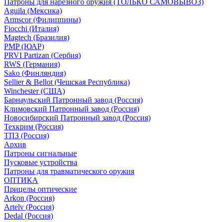
Патроны для нарезного оружия (ТОЛЬКО САМОВЫВОЗ)
Aguila (Мексика)
Armscor (Филиппины)
Fiocchi (Италия)
Magtech (Бразилия)
PMP (ЮАР)
PRVI Partizan (Сербия)
RWS (Германия)
Sako (Финляндия)
Sellier & Bellot (Чешская Республика)
Winchester (США)
Барнаульский Патронный завод (Россия)
Климовский Патронный завод (Россия)
Новосибирский Патронный завод (Россия)
Техкрим (Россия)
ТПЗ (Россия)
Архив
Патроны сигнальные
Пусковые устройства
Патроны для травматического оружия
ОПТИКА
Прицелы оптические
Arkon (Россия)
Artelv (Россия)
Dedal (Россия)