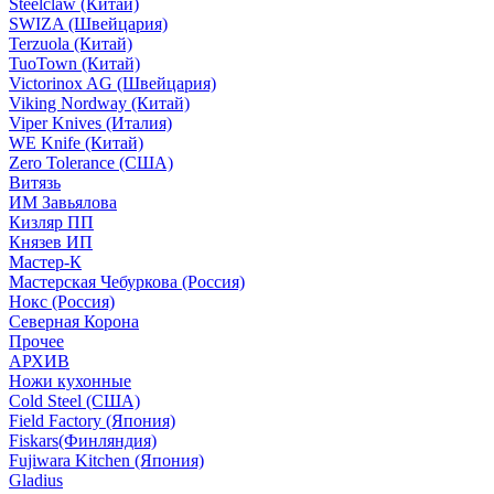
Steelclaw (Китай)
SWIZA (Швейцария)
Terzuola (Китай)
TuoTown (Китай)
Victorinox AG (Швейцария)
Viking Nordway (Китай)
Viper Knives (Италия)
WE Knife (Китай)
Zero Tolerance (США)
Витязь
ИМ Завьялова
Кизляр ПП
Князев ИП
Мастер-К
Мастерская Чебуркова (Россия)
Нокс (Россия)
Северная Корона
Прочее
АРХИВ
Ножи кухонные
Cold Steel (США)
Field Factory (Япония)
Fiskars(Финляндия)
Fujiwara Kitchen (Япония)
Gladius