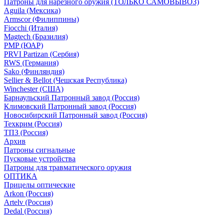
Патроны для нарезного оружия (ТОЛЬКО САМОВЫВОЗ)
Aguila (Мексика)
Armscor (Филиппины)
Fiocchi (Италия)
Magtech (Бразилия)
PMP (ЮАР)
PRVI Partizan (Сербия)
RWS (Германия)
Sako (Финляндия)
Sellier & Bellot (Чешская Республика)
Winchester (США)
Барнаульский Патронный завод (Россия)
Климовский Патронный завод (Россия)
Новосибирский Патронный завод (Россия)
Техкрим (Россия)
ТПЗ (Россия)
Архив
Патроны сигнальные
Пусковые устройства
Патроны для травматического оружия
ОПТИКА
Прицелы оптические
Arkon (Россия)
Artelv (Россия)
Dedal (Россия)