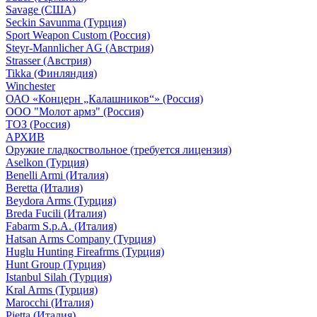
Savage (США)
Seckin Savunma (Турция)
Sport Weapon Custom (Россия)
Steyr-Mannlicher AG (Австрия)
Strasser (Австрия)
Tikka (Финляндия)
Winchester
ОАО «Концерн „Калашников“» (Россия)
ООО "Молот армз" (Россия)
ТОЗ (Россия)
АРХИВ
Оружие гладкоствольное (требуется лицензия)
Aselkon (Турция)
Benelli Armi (Италия)
Beretta (Италия)
Beydora Arms (Турция)
Breda Fucili (Италия)
Fabarm S.p.A. (Италия)
Hatsan Arms Company (Турция)
Huglu Hunting Fireafrms (Турция)
Hunt Group (Турция)
Istanbul Silah (Турция)
Kral Arms (Турция)
Marocchi (Италия)
Pietta (Италия)