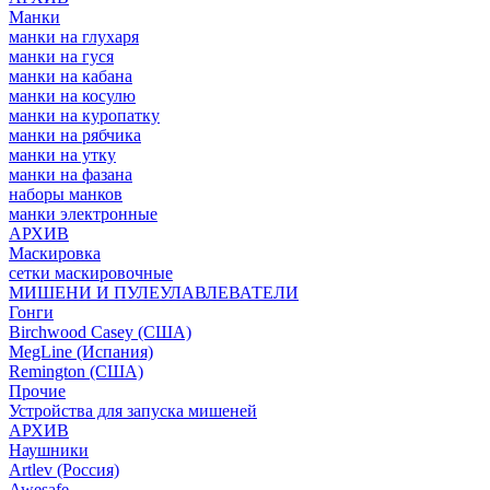
Манки
манки на глухаря
манки на гуся
манки на кабана
манки на косулю
манки на куропатку
манки на рябчика
манки на утку
манки на фазана
наборы манков
манки электронные
АРХИВ
Маскировка
сетки маскировочные
МИШЕНИ И ПУЛЕУЛАВЛЕВАТЕЛИ
Гонги
Birchwood Casey (США)
MegLine (Испания)
Remington (США)
Прочие
Устройства для запуска мишеней
АРХИВ
Наушники
Artlev (Россия)
Awesafe