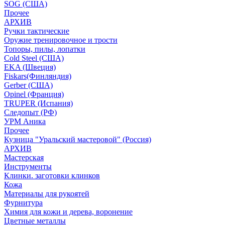
SOG (США)
Прочее
АРХИВ
Ручки тактические
Оружие тренировочное и трости
Топоры, пилы, лопатки
Cold Steel (США)
EKA (Швеция)
Fiskars(Финляндия)
Gerber (США)
Opinel (Франция)
TRUPER (Испания)
Следопыт (РФ)
УРМ Аника
Прочее
Кузница "Уральский мастеровой" (Россия)
АРХИВ
Мастерская
Инструменты
Клинки. заготовки клинков
Кожа
Материалы для рукоятей
Фурнитура
Химия для кожи и дерева, воронение
Цветные металлы