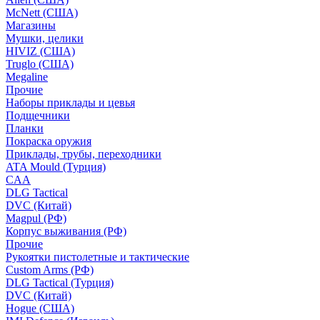
McNett (США)
Магазины
Мушки, целики
HIVIZ (США)
Truglo (США)
Megaline
Прочие
Наборы приклады и цевья
Подщечники
Планки
Покраска оружия
Приклады, трубы, переходники
ATA Mould (Турция)
CAA
DLG Tactical
DVC (Китай)
Magpul (РФ)
Корпус выживания (РФ)
Прочие
Рукоятки пистолетные и тактические
Custom Arms (РФ)
DLG Tactical (Турция)
DVC (Китай)
Hogue (США)