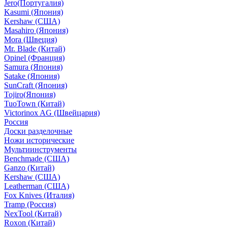
Jero(Португалия)
Kasumi (Япония)
Kershaw (США)
Masahiro (Япония)
Mora (Швеция)
Mr. Blade (Китай)
Opinel (Франция)
Samura (Япония)
Satake (Япония)
SunCraft (Япония)
Tojiro(Япония)
TuoTown (Китай)
Victorinox AG (Швейцария)
Россия
Доски разделочные
Ножи исторические
Мультиинструменты
Benchmade (США)
Ganzo (Китай)
Kershaw (США)
Leatherman (США)
Fox Knives (Италия)
Tramp (Россия)
NexTool (Китай)
Roxon (Китай)