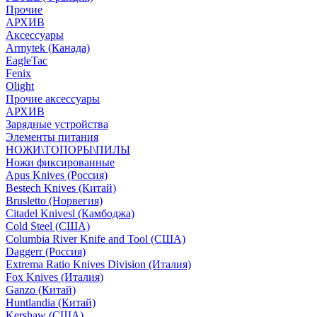
Прочие
АРХИВ
Аксессуары
Armytek (Канада)
EagleTac
Fenix
Olight
Прочие аксессуары
АРХИВ
Зарядные устройства
Элементы питания
НОЖИ\ТОПОРЫ\ПИЛЫ
Ножи фиксированные
Apus Knives (Россия)
Bestech Knives (Китай)
Brusletto (Норвегия)
Citadel Knivesl (Камбоджа)
Cold Steel (США)
Columbia River Knife and Tool (США)
Daggerr (Россия)
Extrema Ratio Knives Division (Италия)
Fox Knives (Италия)
Ganzo (Китай)
Huntlandia (Китай)
Kershaw (США)