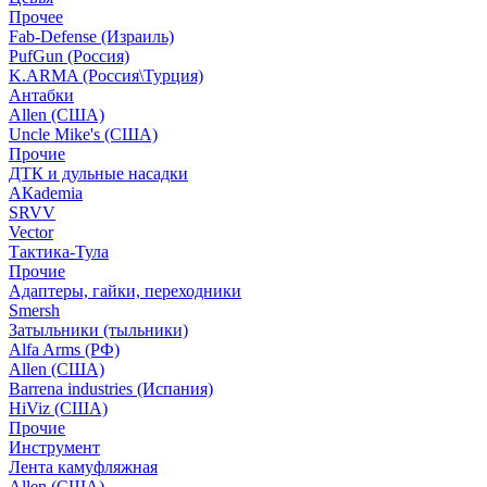
Прочее
Fab-Defense (Израиль)
PufGun (Россия)
K.ARMA (Россия\Турция)
Антабки
Allen (США)
Uncle Mike's (США)
Прочие
ДТК и дульные насадки
АКademia
SRVV
Vector
Тактика-Тула
Прочие
Адаптеры, гайки, переходники
Smersh
Затыльники (тыльники)
Alfa Arms (РФ)
Allen (США)
Barrena industries (Испания)
HiViz (США)
Прочие
Инструмент
Лента камуфляжная
Allen (США)