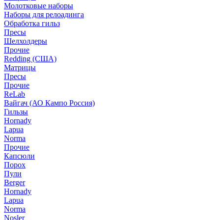
Молотковые наборы
Наборы для релоадинга
Обработка гильз
Пресы
Шелхолдеры
Прочие
Redding (США)
Матрицы
Пресы
Прочие
ReLab
Вайгач (АО Кампо Россия)
Гильзы
Hornady
Lapua
Norma
Прочие
Капсюли
Порох
Пули
Berger
Hornady
Lapua
Norma
Nosler