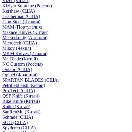
Kizer (Китай)
Kizlyar Supreme (Россия)
Kershaw (США)
Leatherman (США)
Lion Steel (Италия)
MAM (Португалия)
Maxace Knives (Китай)
Messerkonig (Австрия)
Microtech (США)
Mikov (Чехия)
MKM Knives (Италия)
Mr. Blade (Китай)
NC Custom (Россия)
Ontario (США)
Opinel (Франция)
SPARTAN BLADES (США)
Petrifield Fish (Китай)
Pro-Tech (США)
QSP Knife (Китай)
Rike Knife (Китай)
Ruike (Китай)
SanRenMu (Китай)
Schrade (США)
SOG (США)
Spyderco (США)