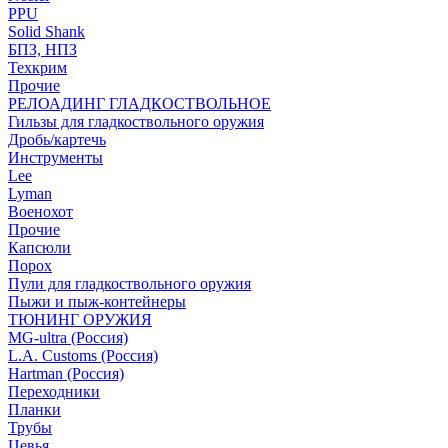
PPU
Solid Shank
БПЗ, НПЗ
Техкрим
Прочие
РЕЛОАДИНГ ГЛАДКОСТВОЛЬНОЕ
Гильзы для гладкоствольного оружия
Дробь/картечь
Инструменты
Lee
Lyman
Военохот
Прочие
Капсюли
Порох
Пули для гладкоствольного оружия
Пыжи и пыж-контейнеры
ТЮНИНГ ОРУЖИЯ
MG-ultra (Россия)
L.A. Customs (Россия)
Hartman (Россия)
Переходники
Планки
Трубы
Цевья