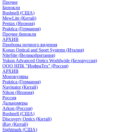
Прочие
Бинокли
Bushnell (США)
MewLite (Китай)
Pentax (Япония)
Praktica (Германия)
Прочие бинокли
АРХИВ
Приборы ночного видения
Konus Optical and Sport Systems (Италия)
NiteSite (Великобритания)
Yukon Advanced Optics Worldwide (Белоруссия)
ООО НПК "ИнфраТех" (Россия)
АРХИВ
Монокуляры
Praktica (Германия)
Navigator (Китай)
Nikon (Япония)
Россия
Дальномеры
Arkon (Россия)
Bushnell (США)
Discovery Optics (Китай)
iRay (Китай)
Sightmark (США)