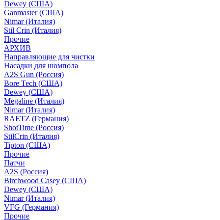
Dewey (США)
Ganmaster (США)
Nimar (Италия)
Stil Crin (Италия)
Прочие
АРХИВ
Направляющие для чистки
Насадки для шомпола
A2S Gun (Россия)
Bore Tech (США)
Dewey (США)
Megaline (Италия)
Nimar (Италия)
RAETZ (Германия)
ShotTime (Россия)
StilCrin (Италия)
Tipton (США)
Прочие
Патчи
A2S (Россия)
Birchwood Casey (США)
Dewey (США)
Nimar (Италия)
VFG (Германия)
Прочие