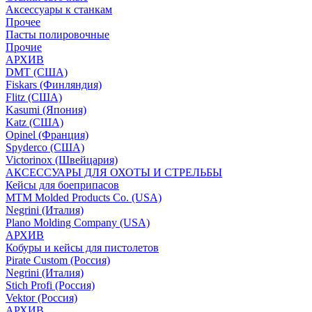
Аксессуары к станкам
Прочее
Пасты полировочные
Прочие
АРХИВ
DMT (США)
Fiskars (Финляндия)
Flitz (США)
Kasumi (Япония)
Katz (США)
Opinel (Франция)
Spyderco (США)
Victorinox (Швейцария)
АКСЕССУАРЫ ДЛЯ ОХОТЫ И СТРЕЛЬБЫ
Кейсы для боеприпасов
MTM Molded Products Co. (USA)
Negrini (Италия)
Plano Molding Company (USA)
АРХИВ
Кобуры и кейсы для пистолетов
Pirate Custom (Россия)
Negrini (Италия)
Stich Profi (Россия)
Vektor (Россия)
АРХИВ