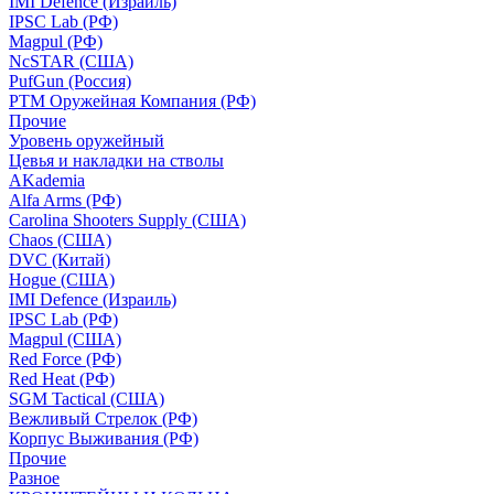
IMI Defence (Израиль)
IPSC Lab (РФ)
Magpul (РФ)
NcSTAR (США)
PufGun (Россия)
РТМ Оружейная Компания (РФ)
Прочие
Уровень оружейный
Цевья и накладки на стволы
AKademia
Alfa Arms (РФ)
Carolina Shooters Supply (США)
Chaos (США)
DVC (Китай)
Hogue (США)
IMI Defence (Израиль)
IPSC Lab (РФ)
Magpul (США)
Red Force (РФ)
Red Heat (РФ)
SGM Tactical (США)
Вежливый Стрелок (РФ)
Корпус Выживания (РФ)
Прочие
Разное