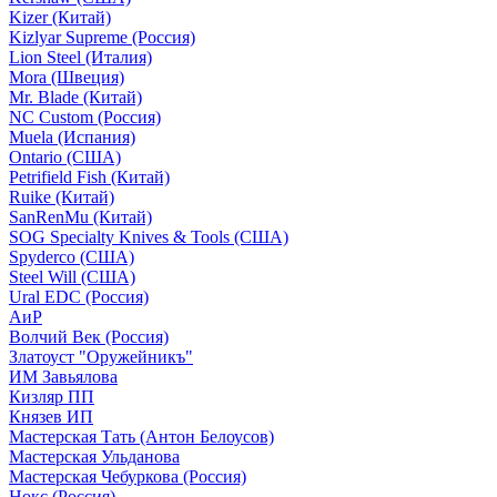
Kizer (Китай)
Kizlyar Supreme (Россия)
Lion Steel (Италия)
Mora (Швеция)
Mr. Blade (Китай)
NC Custom (Россия)
Muela (Испания)
Ontario (США)
Petrifield Fish (Китай)
Ruike (Китай)
SanRenMu (Китай)
SOG Specialty Knives & Tools (США)
Spyderco (США)
Steel Will (США)
Ural EDC (Россия)
АиР
Волчий Век (Россия)
Златоуст "Оружейникъ"
ИМ Завьялова
Кизляр ПП
Князев ИП
Мастерская Тать (Антон Белоусов)
Мастерская Ульданова
Мастерская Чебуркова (Россия)
Нокс (Россия)