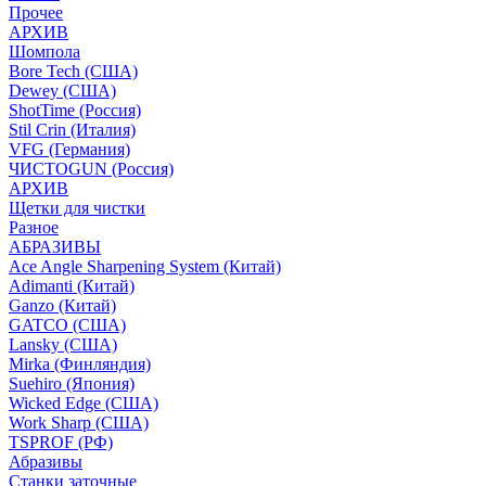
Прочее
АРХИВ
Шомпола
Bore Tech (США)
Dewey (США)
ShotTime (Россия)
Stil Crin (Италия)
VFG (Германия)
ЧИСТОGUN (Россия)
АРХИВ
Щетки для чистки
Разное
АБРАЗИВЫ
Ace Angle Sharpening System (Китай)
Adimanti (Китай)
Ganzo (Китай)
GATCO (США)
Lansky (США)
Mirka (Финляндия)
Suehiro (Япония)
Wicked Edge (США)
Work Sharp (США)
TSPROF (РФ)
Абразивы
Станки заточные