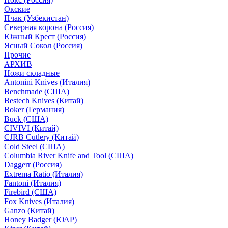
Окские
Пчак (Узбекистан)
Северная корона (Россия)
Южный Крест (Россия)
Ясный Сокол (Россия)
Прочие
АРХИВ
Ножи складные
Antonini Knives (Италия)
Benchmade (США)
Bestech Knives (Китай)
Boker (Германия)
Buck (США)
CIVIVI (Китай)
CJRB Cutlery (Китай)
Cold Steel (США)
Columbia River Knife and Tool (США)
Daggerr (Россия)
Extrema Ratio (Италия)
Fantoni (Италия)
Firebird (США)
Fox Knives (Италия)
Ganzo (Китай)
Honey Badger (ЮАР)