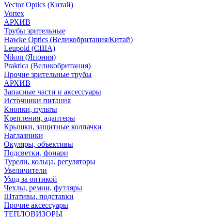
Vector Optics (Китай)
Vortex
АРХИВ
Трубы зрительные
Hawke Optics (Великобритания/Китай)
Leupold (США)
Nikon (Япония)
Praktica (Великобритания)
Прочие зрительные трубы
АРХИВ
Запасные части и аксессуары
Источники питания
Кнопки, пульты
Крепления, адаптеры
Крышки, защитные колпачки
Наглазники
Окуляры, объективы
Подсветки, фонари
Турели, кольца, регуляторы
Увеличители
Уход за оптикой
Чехлы, ремни, футляры
Штативы, подставки
Прочие аксессуары
ТЕПЛОВИЗОРЫ