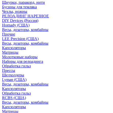
Шнурки, паракорд, нити
Бусины для темляка
Чехлы, ножны
РЕЛОАДИНГ НАРЕЗНОЕ
DIY Devices (Россия)
Hornady (США)
Весы, дозаторы, комбайны
Прочие
LEE Precision (США)
Весы, дозаторы, комбайны
Капсюляторы
Матрицы
Молотковые наборы
Наборы для релоадинга
Обработка гильз
Преcсы
Шелхолдеры
Lyman (США)
Весы, дозаторы, комбайны
Капсюляторы
Обработка гильз
RCBS (США)
Весы, дозаторы, комбайны
Капсюляторы
Матрицы