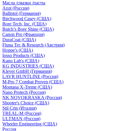
Масла /смазки /пасты
Azot (Россия)
Ballistol (Германия)
Birchwood Casey (США)
Bore Tech, Inc. (США)
Butch’s Bore Shine (СШA)
Canon Pro (Франция)
DuraCoat (США)
Fluna Tec & Research (Австрия)
Hoppe's (США)
Iosso Products (США)
Kano Lab's (США)
KG INDUSTRIES (США)
Klever GmbH (Германия)
LAVR HUNTLINE (Россия)
M-Pro 7 Combat Proven (СШA)
Montana X-Treme (США)
Nano Protech (Россия)
NK NOVOKRASKA (Россия)
Shooter's Choice (СШA)
Stil Crin (Италия)
TREAL-M (Россия)
ULTMAN (Россия)
Wheeler Engineering (СШA)
Россия