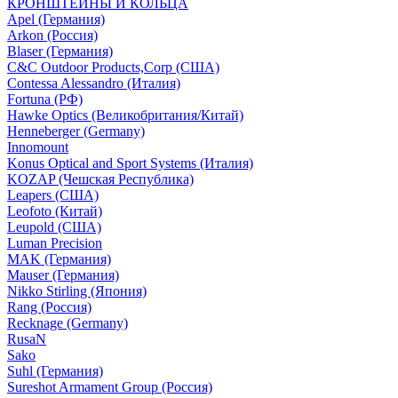
КРОНШТЕЙНЫ И КОЛЬЦА
Apel (Германия)
Arkon (Россия)
Blaser (Германия)
C&C Outdoor Products,Corp (США)
Contessa Alessandro (Италия)
Fortuna (РФ)
Hawke Optics (Великобритания/Китай)
Henneberger (Germany)
Innomount
Konus Optical and Sport Systems (Италия)
KOZAP (Чешская Республика)
Leapers (США)
Leofoto (Китай)
Leupold (США)
Luman Precision
MAK (Германия)
Mauser (Германия)
Nikko Stirling (Япония)
Rang (Россия)
Recknage (Germany)
RusaN
Sako
Suhl (Германия)
Sureshot Armament Group (Россия)