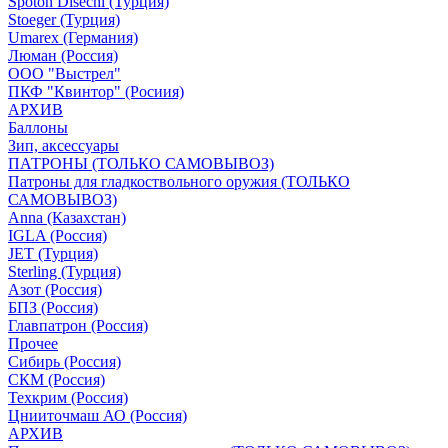
Spoton Disechi (Турция)
Stoeger (Турция)
Umarex (Германия)
Люман (Россия)
ООО "Выстрел"
ПКФ "Квинтор" (Росиия)
АРХИВ
Баллоны
Зип, аксессуары
ПАТРОНЫ (ТОЛЬКО САМОВЫВОЗ)
Патроны для гладкоствольного оружия (ТОЛЬКО
САМОВЫВОЗ)
Anna (Казахстан)
IGLA (Россия)
JET (Турция)
Sterling (Турция)
Азот (Россия)
БПЗ (Россия)
Главпатрон (Россия)
Прочее
Сибирь (Россия)
СКМ (Россия)
Техкрим (Россия)
Цнииточмаш АО (Россия)
АРХИВ