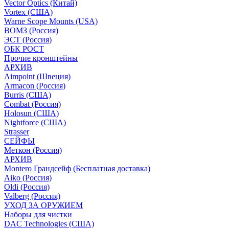
Vector Optics (Китай)
Vortex (США)
Warne Scope Mounts (USA)
ВОМЗ (Россия)
ЭСТ (Россия)
ОБК РОСТ
Прочие кронштейны
АРХИВ
Aimpoint (Швеция)
Armacon (Россия)
Burris (США)
Combat (Россия)
Holosun (США)
Nightforce (США)
Strasser
СЕЙФЫ
Меткон (Россия)
АРХИВ
Montero Грандсейф (Бесплатная доставка)
Aiko (Россия)
Oldi (Россия)
Valberg (Россия)
УХОД ЗА ОРУЖИЕМ
Наборы для чистки
DAC Technologies (США)