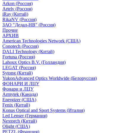
Arkon (Россия)
Artelv (Россия)
iRay (Китай)
RikaNV (Россия)
ЗАО "Дедал-НВ" (Россия)
Прочие
АРХИВ
American Technologies Network (США)
Conotech (Россия)
DALI Technology (Китай)
Fortuna (Россия)
Lahoux Optics B.V. (Голландия)
LEGAT (Россия)
Sytong (Китай)
YukonAdvanced Optics Worldwide (Белоруссия)
ФОНАРИ И ЛЦУ
Фонари и ЛЦУ
Armytek (Канада)
Energizer (США)
Fenix (Китай)
Konus Optical and Sport Systems (Италия)
Led Lenser (Германия)
Nextorch (Китай)
Olight (США)
PETZL (Франция)