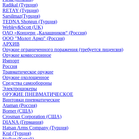
Radikal (Турция)
RETAY (Турция)
Sarsilmaz(Турция)
TEDNA Shotgun (Турция)
Webley&Scott (UK)
ОАО «Концерн „Калашников“ (Россия)
ООО "Молот Армз" (Россия)
АРХИВ
Оружие ограниченного поражения (требуется лицензия)
Оружие комиссионное
Импорт
Россия
Травматическое оружие
Оружие охолощенное
Средства самообороны
Электрошокеры
ОРУЖИЕ ПНЕВМАТИЧЕСКОЕ
Винтовки пневматические
Ataman (Россия)
Borner (США)
Crosman Corporation (США)
DIANA (Германия)
Hatsan Arms Company (Турция)
Kral (Турция)
Stalker (Китай)