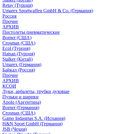
Retay (Турция)
Umarex Sportwaffen GmbH & Co. (Германия)
Россия
Прочие
АРХИВ
Пистолеты пневматические
Borner (США)
Crosman (США)
Ecol (Турция)
Hatsan (Турция)
Stalker (Китай)
Umarex (Германия)
Байкал (Россия)
Прочие
АРХИВ
КСОИ
Луки, арбалеты, трубки духовые
Пульки и шарики
Apolo (Аргентина)
Borner (Германия)
Crosman (США)
Gamo Indastrias S.A. (Испания)
H&N Sport GmbH (Германия)
JSB (Чехия)