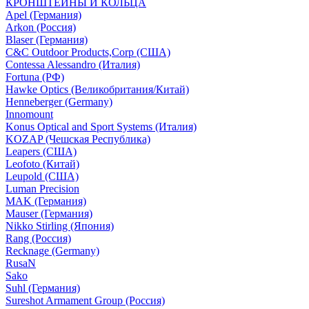
КРОНШТЕЙНЫ И КОЛЬЦА
Apel (Германия)
Arkon (Россия)
Blaser (Германия)
C&C Outdoor Products,Corp (США)
Contessa Alessandro (Италия)
Fortuna (РФ)
Hawke Optics (Великобритания/Китай)
Henneberger (Germany)
Innomount
Konus Optical and Sport Systems (Италия)
KOZAP (Чешская Республика)
Leapers (США)
Leofoto (Китай)
Leupold (США)
Luman Precision
MAK (Германия)
Mauser (Германия)
Nikko Stirling (Япония)
Rang (Россия)
Recknage (Germany)
RusaN
Sako
Suhl (Германия)
Sureshot Armament Group (Россия)