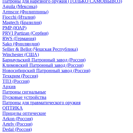
Патроны для нарезного оружия (ТОЛЬКО САМОВЫВОЗ)
Aguila (Мексика)
Armscor (Филиппины)
Fiocchi (Италия)
Magtech (Бразилия)
PMP (ЮАР)
PRVI Partizan (Сербия)
RWS (Германия)
Sako (Финляндия)
Sellier & Bellot (Чешская Республика)
Winchester (США)
Барнаульский Патронный завод (Россия)
Климовский Патронный завод (Россия)
Новосибирский Патронный завод (Россия)
Техкрим (Россия)
ТПЗ (Россия)
Архив
Патроны сигнальные
Пусковые устройства
Патроны для травматического оружия
ОПТИКА
Прицелы оптические
Arkon (Россия)
Artelv (Россия)
Dedal (Россия)