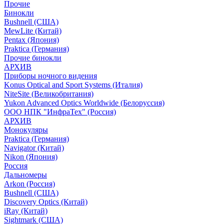
Прочие
Бинокли
Bushnell (США)
MewLite (Китай)
Pentax (Япония)
Praktica (Германия)
Прочие бинокли
АРХИВ
Приборы ночного видения
Konus Optical and Sport Systems (Италия)
NiteSite (Великобритания)
Yukon Advanced Optics Worldwide (Белоруссия)
ООО НПК "ИнфраТех" (Россия)
АРХИВ
Монокуляры
Praktica (Германия)
Navigator (Китай)
Nikon (Япония)
Россия
Дальномеры
Arkon (Россия)
Bushnell (США)
Discovery Optics (Китай)
iRay (Китай)
Sightmark (США)