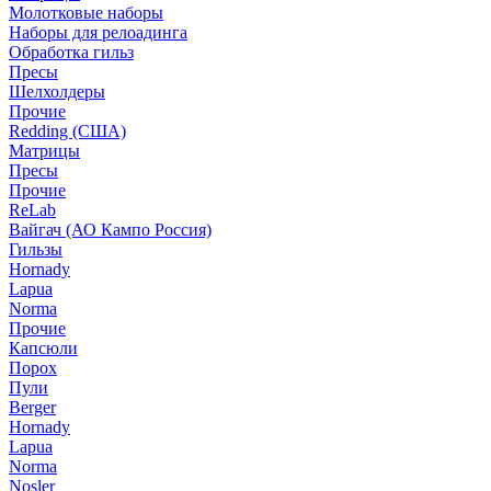
Молотковые наборы
Наборы для релоадинга
Обработка гильз
Пресы
Шелхолдеры
Прочие
Redding (США)
Матрицы
Пресы
Прочие
ReLab
Вайгач (АО Кампо Россия)
Гильзы
Hornady
Lapua
Norma
Прочие
Капсюли
Порох
Пули
Berger
Hornady
Lapua
Norma
Nosler