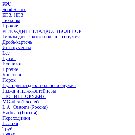
PPU
Solid Shank
БПЗ, НПЗ
Техкрим
Прочие
РЕЛОАДИНГ ГЛАДКОСТВОЛЬНОЕ
Гильзы для гладкоствольного оружия
Дробь/картечь
Инструменты
Lee
Lyman
Военохот
Прочие
Капсюли
Порох
Пули для гладкоствольного оружия
Пыжи и пыж-контейнеры
ТЮНИНГ ОРУЖИЯ
MG-ultra (Россия)
L.A. Customs (Россия)
Hartman (Россия)
Переходники
Планки
Трубы
Цевья