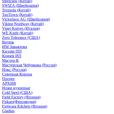
Steelclaw (Китай)
SWIZA (Швейцария)
Terzuola (Китай)
TuoTown (Китай)
Victorinox AG (Швейцария)
Viking Nordway (Китай)
Viper Knives (Италия)
WE Knife (Китай)
Zero Tolerance (США)
Витязь
ИМ Завьялова
Кизляр ПП
Князев ИП
Мастер-К
Мастерская Чебуркова (Россия)
Нокс (Россия)
Северная Корона
Прочее
АРХИВ
Ножи кухонные
Cold Steel (США)
Field Factory (Япония)
Fiskars(Финляндия)
Fujiwara Kitchen (Япония)
Gladius