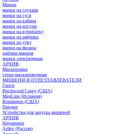
Манки
манки на глухаря
манки на гуся
манки на кабана
манки на косулю
манки на куропатку
манки на рябчика
манки на утку
манки на фазана
наборы манков
манки электронные
АРХИВ
Маскировка
сетки маскировочные
МИШЕНИ И ПУЛЕУЛАВЛЕВАТЕЛИ
Гонги
Birchwood Casey (США)
MegLine (Испания)
Remington (США)
Прочие
Устройства для запуска мишеней
АРХИВ
Наушники
Artlev (Россия)
Awesafe