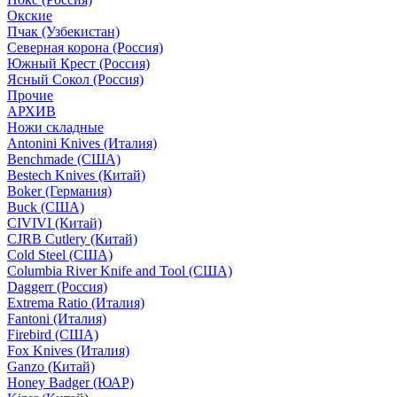
Окские
Пчак (Узбекистан)
Северная корона (Россия)
Южный Крест (Россия)
Ясный Сокол (Россия)
Прочие
АРХИВ
Ножи складные
Antonini Knives (Италия)
Benchmade (США)
Bestech Knives (Китай)
Boker (Германия)
Buck (США)
CIVIVI (Китай)
CJRB Cutlery (Китай)
Cold Steel (США)
Columbia River Knife and Tool (США)
Daggerr (Россия)
Extrema Ratio (Италия)
Fantoni (Италия)
Firebird (США)
Fox Knives (Италия)
Ganzo (Китай)
Honey Badger (ЮАР)