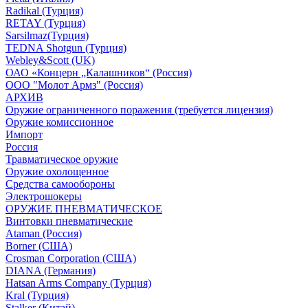
Radikal (Турция)
RETAY (Турция)
Sarsilmaz(Турция)
TEDNA Shotgun (Турция)
Webley&Scott (UK)
ОАО «Концерн „Калашников“ (Россия)
ООО "Молот Армз" (Россия)
АРХИВ
Оружие ограниченного поражения (требуется лицензия)
Оружие комиссионное
Импорт
Россия
Травматическое оружие
Оружие охолощенное
Средства самообороны
Электрошокеры
ОРУЖИЕ ПНЕВМАТИЧЕСКОЕ
Винтовки пневматические
Ataman (Россия)
Borner (США)
Crosman Corporation (США)
DIANA (Германия)
Hatsan Arms Company (Турция)
Kral (Турция)
Stalker (Китай)