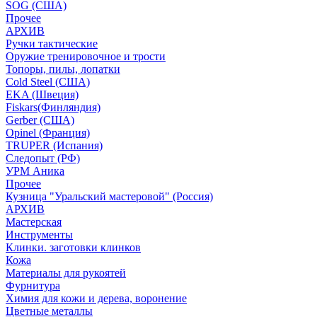
SOG (США)
Прочее
АРХИВ
Ручки тактические
Оружие тренировочное и трости
Топоры, пилы, лопатки
Cold Steel (США)
EKA (Швеция)
Fiskars(Финляндия)
Gerber (США)
Opinel (Франция)
TRUPER (Испания)
Следопыт (РФ)
УРМ Аника
Прочее
Кузница "Уральский мастеровой" (Россия)
АРХИВ
Мастерская
Инструменты
Клинки. заготовки клинков
Кожа
Материалы для рукоятей
Фурнитура
Химия для кожи и дерева, воронение
Цветные металлы