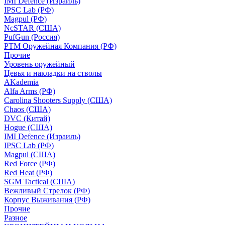
IMI Defence (Израиль)
IPSC Lab (РФ)
Magpul (РФ)
NcSTAR (США)
PufGun (Россия)
РТМ Оружейная Компания (РФ)
Прочие
Уровень оружейный
Цевья и накладки на стволы
AKademia
Alfa Arms (РФ)
Carolina Shooters Supply (США)
Chaos (США)
DVC (Китай)
Hogue (США)
IMI Defence (Израиль)
IPSC Lab (РФ)
Magpul (США)
Red Force (РФ)
Red Heat (РФ)
SGM Tactical (США)
Вежливый Стрелок (РФ)
Корпус Выживания (РФ)
Прочие
Разное