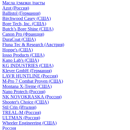
Масла /смазки /пасты
Azot (Россия)
Ballistol (Германия)
Birchwood Casey (США)
Bore Tech, Inc. (США)
Butch’s Bore Shine (СШA)
Canon Pro (Франция)
DuraCoat (США)
Fluna Tec & Research (Австрия)
Hoppe's (США)
Iosso Products (США)
Kano Lab's (США)
KG INDUSTRIES (США)
Klever GmbH (Германия)
LAVR HUNTLINE (Россия)
M-Pro 7 Combat Proven (СШA)
Montana X-Treme (США)
Nano Protech (Россия)
NK NOVOKRASKA (Россия)
Shooter's Choice (СШA)
Stil Crin (Италия)
TREAL-M (Россия)
ULTMAN (Россия)
Wheeler Engineering (СШA)
Россия