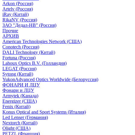
Arkon (Россия)
Artelv (Россия)
iRay (Китай)
RikaNV (Россия)
ЗАО "Дедал-НВ" (Россия)
Прочие
АРХИВ
American Technologies Network (США)
Conotech (Россия)
DALI Technology (Китай)
Fortuna (Россия)
Lahoux Optics B.V. (Голландия)
LEGAT (Россия)
Sytong (Китай)
YukonAdvanced Optics Worldwide (Белоруссия)
ФОНАРИ И ЛЦУ
Фонари и ЛЦУ
Armytek (Канада)
Energizer (США)
Fenix (Китай)
Konus Optical and Sport Systems (Италия)
Led Lenser (Германия)
Nextorch (Китай)
Olight (США)
PETZL (Франция)