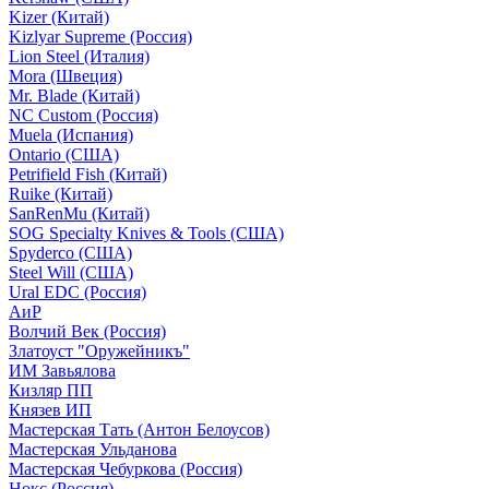
Kizer (Китай)
Kizlyar Supreme (Россия)
Lion Steel (Италия)
Mora (Швеция)
Mr. Blade (Китай)
NC Custom (Россия)
Muela (Испания)
Ontario (США)
Petrifield Fish (Китай)
Ruike (Китай)
SanRenMu (Китай)
SOG Specialty Knives & Tools (США)
Spyderco (США)
Steel Will (США)
Ural EDC (Россия)
АиР
Волчий Век (Россия)
Златоуст "Оружейникъ"
ИМ Завьялова
Кизляр ПП
Князев ИП
Мастерская Тать (Антон Белоусов)
Мастерская Ульданова
Мастерская Чебуркова (Россия)
Нокс (Россия)