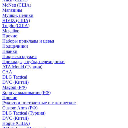
McNett (США)
Магазины
Мушки, целики
HIVIZ (США)
Truglo (США)
Megaline
Прочие
Наборы приклады и цевья
Подщечники
Планки
Покраска оружия
Приклады, трубы, переходники
ATA Mould (Турция)
CAA
DLG Tactical
DVC (Китай)
Magpul (РФ)
Корпус выживания (РФ)
Прочие
Рукоятки пистолетные и тактические
Custom Arms (РФ)
DLG Tactical (Турция)
DVC (Китай)
Hogue (США)