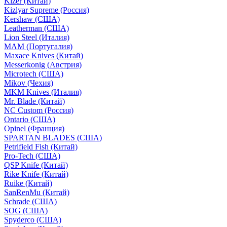
Kizer (Китай)
Kizlyar Supreme (Россия)
Kershaw (США)
Leatherman (США)
Lion Steel (Италия)
MAM (Португалия)
Maxace Knives (Китай)
Messerkonig (Австрия)
Microtech (США)
Mikov (Чехия)
MKM Knives (Италия)
Mr. Blade (Китай)
NC Custom (Россия)
Ontario (США)
Opinel (Франция)
SPARTAN BLADES (США)
Petrifield Fish (Китай)
Pro-Tech (США)
QSP Knife (Китай)
Rike Knife (Китай)
Ruike (Китай)
SanRenMu (Китай)
Schrade (США)
SOG (США)
Spyderco (США)