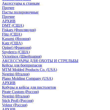
Аксессуары к станкам
Прочее
Пасты полировочные
Прочие
АРХИВ
DMT (США)
Fiskars (Финляндия)
Flitz (США)
Kasumi (Япония)
Katz (США)
Opinel (Франция)
Spyderco (США)
Victorinox (Швейцария)
АКСЕССУАРЫ ДЛЯ ОХОТЫ И СТРЕЛЬБЫ
Кейсы для боеприпасов
MTM Molded Products Co. (USA)
Negrini (Италия)
Plano Molding Company (USA)
АРХИВ
Кобуры и кейсы для пистолетов
Pirate Custom (Россия)
Negrini (Италия)
Stich Profi (Россия)
Vektor (Россия)
АРХИВ