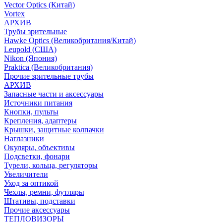
Vector Optics (Китай)
Vortex
АРХИВ
Трубы зрительные
Hawke Optics (Великобритания/Китай)
Leupold (США)
Nikon (Япония)
Praktica (Великобритания)
Прочие зрительные трубы
АРХИВ
Запасные части и аксессуары
Источники питания
Кнопки, пульты
Крепления, адаптеры
Крышки, защитные колпачки
Наглазники
Окуляры, объективы
Подсветки, фонари
Турели, кольца, регуляторы
Увеличители
Уход за оптикой
Чехлы, ремни, футляры
Штативы, подставки
Прочие аксессуары
ТЕПЛОВИЗОРЫ