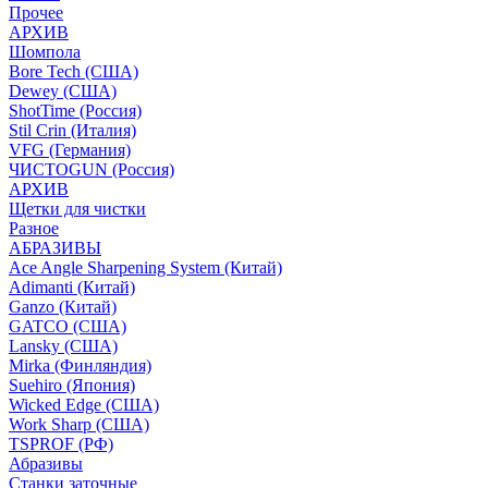
Прочее
АРХИВ
Шомпола
Bore Tech (США)
Dewey (США)
ShotTime (Россия)
Stil Crin (Италия)
VFG (Германия)
ЧИСТОGUN (Россия)
АРХИВ
Щетки для чистки
Разное
АБРАЗИВЫ
Ace Angle Sharpening System (Китай)
Adimanti (Китай)
Ganzo (Китай)
GATCO (США)
Lansky (США)
Mirka (Финляндия)
Suehiro (Япония)
Wicked Edge (США)
Work Sharp (США)
TSPROF (РФ)
Абразивы
Станки заточные