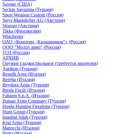
Savage (США)
Seckin Savunma (Турция)
Sport Weapon Custom (Россия)
Steyr-Mannlicher AG (Австрия)
Strasser (Австрия)
Tikka (Финляндия)
Winchester
ОАО «Концерн „Калашников“» (Россия)
ООО "Молот армз" (Россия)
ТОЗ (Россия)
АРХИВ
Оружие гладкоствольное (требуется лицензия)
Aselkon (Турция)
Benelli Armi (Италия)
Beretta (Италия)
Beydora Arms (Турция)
Breda Fucili (Италия)
Fabarm S.p.A. (Италия)
Hatsan Arms Company (Турция)
Huglu Hunting Fireafrms (Турция)
Hunt Group (Турция)
Istanbul Silah (Турция)
Kral Arms (Турция)
Marocchi (Италия)
Pietta (Италия)