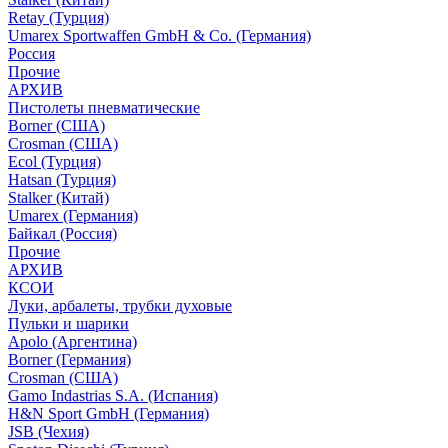
Retay (Турция)
Umarex Sportwaffen GmbH & Co. (Германия)
Россия
Прочие
АРХИВ
Пистолеты пневматические
Borner (США)
Crosman (США)
Ecol (Турция)
Hatsan (Турция)
Stalker (Китай)
Umarex (Германия)
Байкал (Россия)
Прочие
АРХИВ
КСОИ
Луки, арбалеты, трубки духовые
Пульки и шарики
Apolo (Аргентина)
Borner (Германия)
Crosman (США)
Gamo Indastrias S.A. (Испания)
H&N Sport GmbH (Германия)
JSB (Чехия)