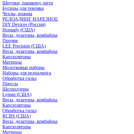
Шнурки, паракорд, нити
Бусины для темляка
Чехлы, ножны
РЕЛОАДИНГ НАРЕЗНОЕ
DIY Devices (Россия)
Hornady (США)
Весы, дозаторы, комбайны
Прочие
LEE Precision (США)
Весы, дозаторы, комбайны
Капсюляторы
Матрицы
Молотковые наборы
Наборы для релоадинга
Обработка гильз
Преcсы
Шелхолдеры
Lyman (США)
Весы, дозаторы, комбайны
Капсюляторы
Обработка гильз
RCBS (США)
Весы, дозаторы, комбайны
Капсюляторы
Матрицы