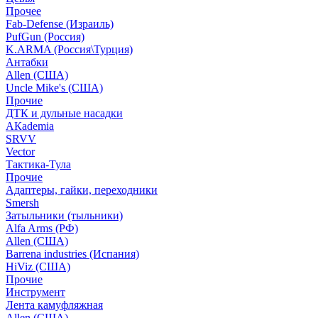
Прочее
Fab-Defense (Израиль)
PufGun (Россия)
K.ARMA (Россия\Турция)
Антабки
Allen (США)
Uncle Mike's (США)
Прочие
ДТК и дульные насадки
АКademia
SRVV
Vector
Тактика-Тула
Прочие
Адаптеры, гайки, переходники
Smersh
Затыльники (тыльники)
Alfa Arms (РФ)
Allen (США)
Barrena industries (Испания)
HiViz (США)
Прочие
Инструмент
Лента камуфляжная
Allen (США)