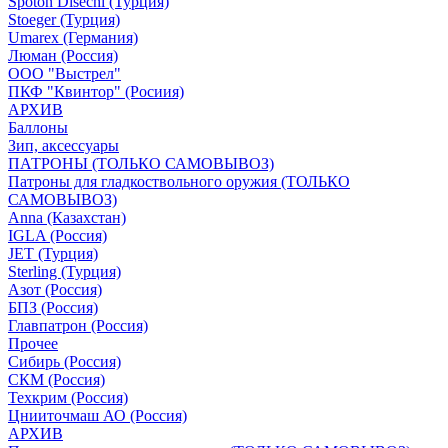
Spoton Disechi (Турция)
Stoeger (Турция)
Umarex (Германия)
Люман (Россия)
ООО "Выстрел"
ПКФ "Квинтор" (Росиия)
АРХИВ
Баллоны
Зип, аксессуары
ПАТРОНЫ (ТОЛЬКО САМОВЫВОЗ)
Патроны для гладкоствольного оружия (ТОЛЬКО
САМОВЫВОЗ)
Anna (Казахстан)
IGLA (Россия)
JET (Турция)
Sterling (Турция)
Азот (Россия)
БПЗ (Россия)
Главпатрон (Россия)
Прочее
Сибирь (Россия)
СКМ (Россия)
Техкрим (Россия)
Цнииточмаш АО (Россия)
АРХИВ