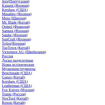
Jero(Португалия)
Kasumi (Япония)
Kershaw (США)
Masahiro (Япония)
Mora (Швеция)
Mr. Blade (Китай)
Opinel (Франция)
Samura (Япония)
Satake (Япония)
SunCraft (Япония)
Tojiro(Япония)
TuoTown (Китай)
Victorinox AG (Швейцария)
Россия
Доски разделочные
Ножи исторические
Мультиинструменты
Benchmade (США)
Ganzo (Китай)
Kershaw (США)
Leatherman (США)
Fox Knives (Италия)
Tramp (Россия)
NexTool (Китай)
Roxon (Китай)