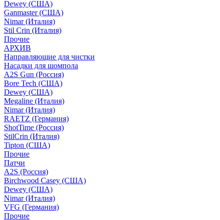
Dewey (США)
Ganmaster (США)
Nimar (Италия)
Stil Crin (Италия)
Прочие
АРХИВ
Направляющие для чистки
Насадки для шомпола
A2S Gun (Россия)
Bore Tech (США)
Dewey (США)
Megaline (Италия)
Nimar (Италия)
RAETZ (Германия)
ShotTime (Россия)
StilCrin (Италия)
Tipton (США)
Прочие
Патчи
A2S (Россия)
Birchwood Casey (США)
Dewey (США)
Nimar (Италия)
VFG (Германия)
Прочие