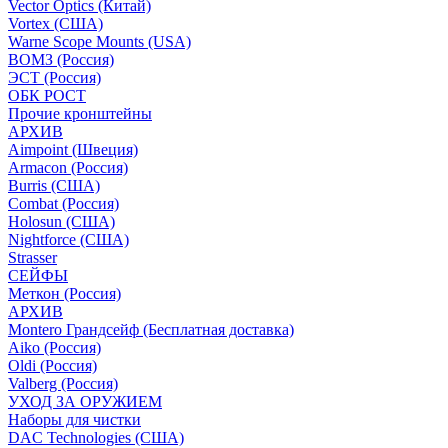
Vector Optics (Китай)
Vortex (США)
Warne Scope Mounts (USA)
ВОМЗ (Россия)
ЭСТ (Россия)
ОБК РОСТ
Прочие кронштейны
АРХИВ
Aimpoint (Швеция)
Armacon (Россия)
Burris (США)
Combat (Россия)
Holosun (США)
Nightforce (США)
Strasser
СЕЙФЫ
Меткон (Россия)
АРХИВ
Montero Грандсейф (Бесплатная доставка)
Aiko (Россия)
Oldi (Россия)
Valberg (Россия)
УХОД ЗА ОРУЖИЕМ
Наборы для чистки
DAC Technologies (США)