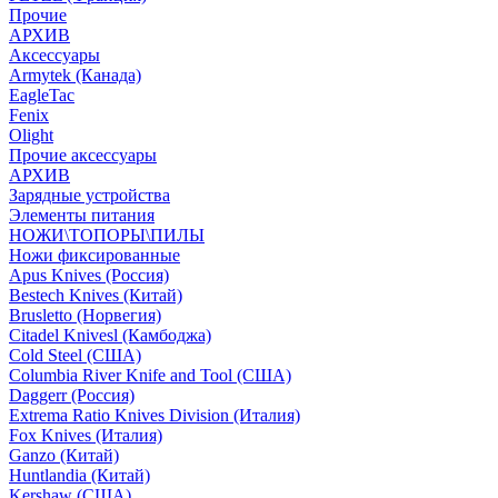
Прочие
АРХИВ
Аксессуары
Armytek (Канада)
EagleTac
Fenix
Olight
Прочие аксессуары
АРХИВ
Зарядные устройства
Элементы питания
НОЖИ\ТОПОРЫ\ПИЛЫ
Ножи фиксированные
Apus Knives (Россия)
Bestech Knives (Китай)
Brusletto (Норвегия)
Citadel Knivesl (Камбоджа)
Cold Steel (США)
Columbia River Knife and Tool (США)
Daggerr (Россия)
Extrema Ratio Knives Division (Италия)
Fox Knives (Италия)
Ganzo (Китай)
Huntlandia (Китай)
Kershaw (США)