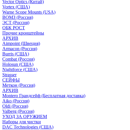
Vector Optics (Китай)
Vortex (США)
Warne Scope Mounts (USA)
ВОМЗ (Россия)
ЭСТ (Россия)
ОБК РОСТ
Прочие кронштейны
АРХИВ
Aimpoint (Швеция)
Armacon (Россия)
Burris (США)
Combat (Россия)
Holosun (США)
Nightforce (США)
Strasser
СЕЙФЫ
Меткон (Россия)
АРХИВ
Montero Грандсейф (Бесплатная доставка)
Aiko (Россия)
Oldi (Россия)
Valberg (Россия)
УХОД ЗА ОРУЖИЕМ
Наборы для чистки
DAC Technologies (США)