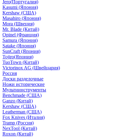
Jero(Португалия)
Kasumi (Япония)
Kershaw (США)
Masahiro (Япония)
Mora (Швеция)
Mr. Blade (Китай)
Opinel (Франция)
Samura (Япония)
Satake (Япония)
SunCraft (Япония)
Tojiro(Япония)
TuoTown (Китай)
Victorinox AG (Швейцария)
Россия
Доски разделочные
Ножи исторические
Мультиинструменты
Benchmade (США)
Ganzo (Китай)
Kershaw (США)
Leatherman (США)
Fox Knives (Италия)
Tramp (Россия)
NexTool (Китай)
Roxon (Китай)