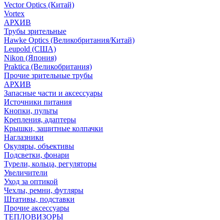
Vector Optics (Китай)
Vortex
АРХИВ
Трубы зрительные
Hawke Optics (Великобритания/Китай)
Leupold (США)
Nikon (Япония)
Praktica (Великобритания)
Прочие зрительные трубы
АРХИВ
Запасные части и аксессуары
Источники питания
Кнопки, пульты
Крепления, адаптеры
Крышки, защитные колпачки
Наглазники
Окуляры, объективы
Подсветки, фонари
Турели, кольца, регуляторы
Увеличители
Уход за оптикой
Чехлы, ремни, футляры
Штативы, подставки
Прочие аксессуары
ТЕПЛОВИЗОРЫ