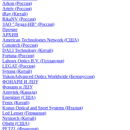
Arkon (Россия)
Artelv (Россия)
iRay (Китай)
RikaNV (Россия)
ЗАО "Дедал-НВ" (Россия)
Прочие
АРХИВ
American Technologies Network (США)
Conotech (Россия)
DALI Technology (Китай)
Fortuna (Россия)
Lahoux Optics B.V. (Голландия)
LEGAT (Россия)
Sytong (Китай)
YukonAdvanced Optics Worldwide (Белоруссия)
ФОНАРИ И ЛЦУ
Фонари и ЛЦУ
Armytek (Канада)
Energizer (США)
Fenix (Китай)
Konus Optical and Sport Systems (Италия)
Led Lenser (Германия)
Nextorch (Китай)
Olight (США)
PETZL (Франция)