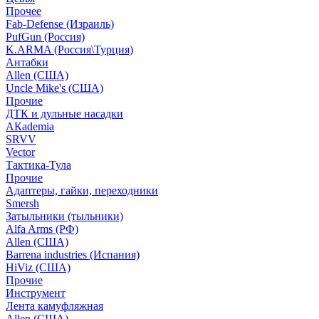
Прочее
Fab-Defense (Израиль)
PufGun (Россия)
K.ARMA (Россия\Турция)
Антабки
Allen (США)
Uncle Mike's (США)
Прочие
ДТК и дульные насадки
АКademia
SRVV
Vector
Тактика-Тула
Прочие
Адаптеры, гайки, переходники
Smersh
Затыльники (тыльники)
Alfa Arms (РФ)
Allen (США)
Barrena industries (Испания)
HiViz (США)
Прочие
Инструмент
Лента камуфляжная
Allen (США)