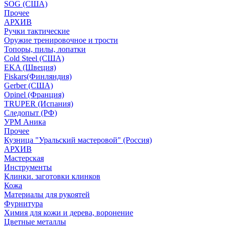
SOG (США)
Прочее
АРХИВ
Ручки тактические
Оружие тренировочное и трости
Топоры, пилы, лопатки
Cold Steel (США)
EKA (Швеция)
Fiskars(Финляндия)
Gerber (США)
Opinel (Франция)
TRUPER (Испания)
Следопыт (РФ)
УРМ Аника
Прочее
Кузница "Уральский мастеровой" (Россия)
АРХИВ
Мастерская
Инструменты
Клинки. заготовки клинков
Кожа
Материалы для рукоятей
Фурнитура
Химия для кожи и дерева, воронение
Цветные металлы