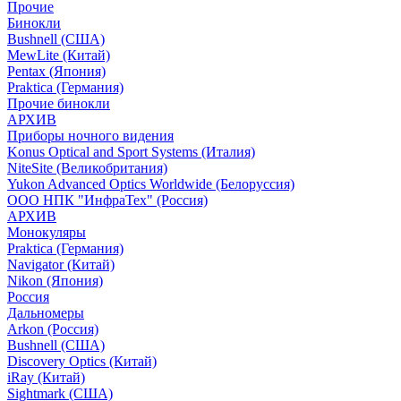
Прочие
Бинокли
Bushnell (США)
MewLite (Китай)
Pentax (Япония)
Praktica (Германия)
Прочие бинокли
АРХИВ
Приборы ночного видения
Konus Optical and Sport Systems (Италия)
NiteSite (Великобритания)
Yukon Advanced Optics Worldwide (Белоруссия)
ООО НПК "ИнфраТех" (Россия)
АРХИВ
Монокуляры
Praktica (Германия)
Navigator (Китай)
Nikon (Япония)
Россия
Дальномеры
Arkon (Россия)
Bushnell (США)
Discovery Optics (Китай)
iRay (Китай)
Sightmark (США)