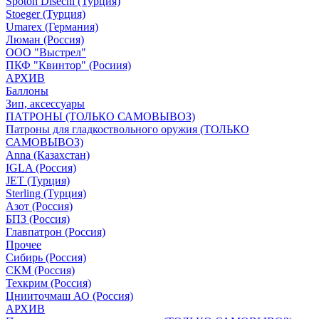
Spoton Disechi (Турция)
Stoeger (Турция)
Umarex (Германия)
Люман (Россия)
ООО "Выстрел"
ПКФ "Квинтор" (Росиия)
АРХИВ
Баллоны
Зип, аксессуары
ПАТРОНЫ (ТОЛЬКО САМОВЫВОЗ)
Патроны для гладкоствольного оружия (ТОЛЬКО
САМОВЫВОЗ)
Anna (Казахстан)
IGLA (Россия)
JET (Турция)
Sterling (Турция)
Азот (Россия)
БПЗ (Россия)
Главпатрон (Россия)
Прочее
Сибирь (Россия)
СКМ (Россия)
Техкрим (Россия)
Цнииточмаш АО (Россия)
АРХИВ