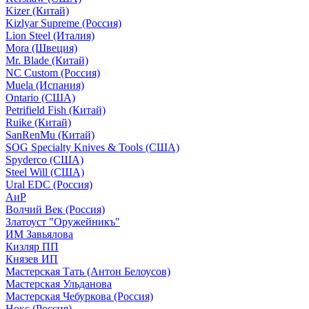
Kizer (Китай)
Kizlyar Supreme (Россия)
Lion Steel (Италия)
Mora (Швеция)
Mr. Blade (Китай)
NC Custom (Россия)
Muela (Испания)
Ontario (США)
Petrifield Fish (Китай)
Ruike (Китай)
SanRenMu (Китай)
SOG Specialty Knives & Tools (США)
Spyderco (США)
Steel Will (США)
Ural EDC (Россия)
АиР
Волчий Век (Россия)
Златоуст "Оружейникъ"
ИМ Завьялова
Кизляр ПП
Князев ИП
Мастерская Тать (Антон Белоусов)
Мастерская Ульданова
Мастерская Чебуркова (Россия)
Нокс (Россия)