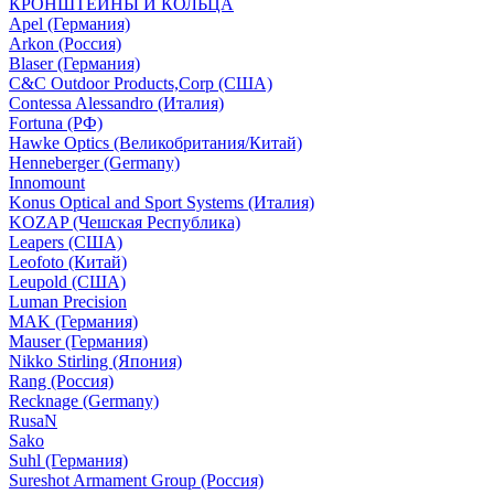
КРОНШТЕЙНЫ И КОЛЬЦА
Apel (Германия)
Arkon (Россия)
Blaser (Германия)
C&C Outdoor Products,Corp (США)
Contessa Alessandro (Италия)
Fortuna (РФ)
Hawke Optics (Великобритания/Китай)
Henneberger (Germany)
Innomount
Konus Optical and Sport Systems (Италия)
KOZAP (Чешская Республика)
Leapers (США)
Leofoto (Китай)
Leupold (США)
Luman Precision
MAK (Германия)
Mauser (Германия)
Nikko Stirling (Япония)
Rang (Россия)
Recknage (Germany)
RusaN
Sako
Suhl (Германия)
Sureshot Armament Group (Россия)