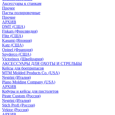
Аксессуары к станкам
Прочее
Пасты полировочные
Прочие
АРХИВ
DMT (США)
Fiskars (Финляндия)
Flitz (США)
Kasumi (Япония)
Katz (США)
Opinel (Франция)
Spyderco (США)
Victorinox (Швейцария)
АКСЕССУАРЫ ДЛЯ ОХОТЫ И СТРЕЛЬБЫ
Кейсы для боеприпасов
MTM Molded Products Co. (USA)
Negrini (Италия)
Plano Molding Company (USA)
АРХИВ
Кобуры и кейсы для пистолетов
Pirate Custom (Россия)
Negrini (Италия)
Stich Profi (Россия)
Vektor (Россия)
АРХИВ