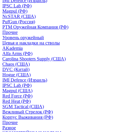
IMI Defence (Израиль)
IPSC Lab (РФ)
Magpul (РФ)
NcSTAR (США)
PufGun (Россия)
РТМ Оружейная Компания (РФ)
Прочие
Уровень оружейный
Цевья и накладки на стволы
AKademia
Alfa Arms (РФ)
Carolina Shooters Supply (США)
Chaos (США)
DVC (Китай)
Hogue (США)
IMI Defence (Израиль)
IPSC Lab (РФ)
Magpul (США)
Red Force (РФ)
Red Heat (РФ)
SGM Tactical (США)
Вежливый Стрелок (РФ)
Корпус Выживания (РФ)
Прочие
Разное