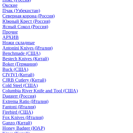
Окские
Пчак (Узбекистан)
Северная корона (Россия)
Южный Крест (Россия)
Ясный Сокол (Россия)
Прочие
АРХИВ
Ножи складные
Antonini Knives (Италия)
Benchmade (США)
Bestech Knives (Китай)
Boker (Германия)
Buck (США)
CIVIVI (Китай)
CJRB Cutlery (Китай)
Cold Steel (США)
Columbia River Knife and Tool (США)
Daggerr (Россия)
Extrema Ratio (Италия)
Fantoni (Италия)
Firebird (США)
Fox Knives (Италия)
Ganzo (Китай)
Honey Badger (ЮАР)