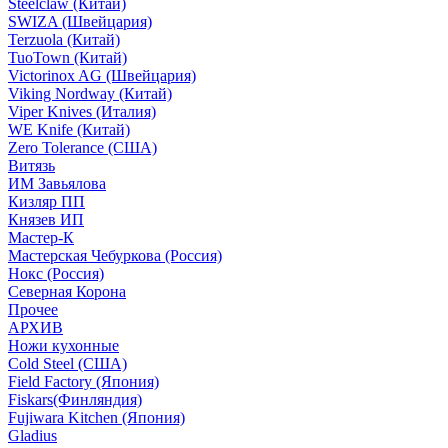
Steelclaw (Китай)
SWIZA (Швейцария)
Terzuola (Китай)
TuoTown (Китай)
Victorinox AG (Швейцария)
Viking Nordway (Китай)
Viper Knives (Италия)
WE Knife (Китай)
Zero Tolerance (США)
Витязь
ИМ Завьялова
Кизляр ПП
Князев ИП
Мастер-К
Мастерская Чебуркова (Россия)
Нокс (Россия)
Северная Корона
Прочее
АРХИВ
Ножи кухонные
Cold Steel (США)
Field Factory (Япония)
Fiskars(Финляндия)
Fujiwara Kitchen (Япония)
Gladius