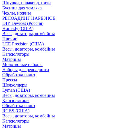
Шнурки, паракорд, нити
Бусины для темляка
Чехлы, ножны
РЕЛОАДИНГ НАРЕЗНОЕ
DIY Devices (Россия)
Hornady (США)
Весы, дозаторы, комбайны
Прочие
LEE Precision (США)
Весы, дозаторы, комбайны
Капсюляторы
Матрицы
Молотковые наборы
Наборы для релоадинга
Обработка гильз
Преcсы
Шелхолдеры
Lyman (США)
Весы, дозаторы, комбайны
Капсюляторы
Обработка гильз
RCBS (США)
Весы, дозаторы, комбайны
Капсюляторы
Матрицы