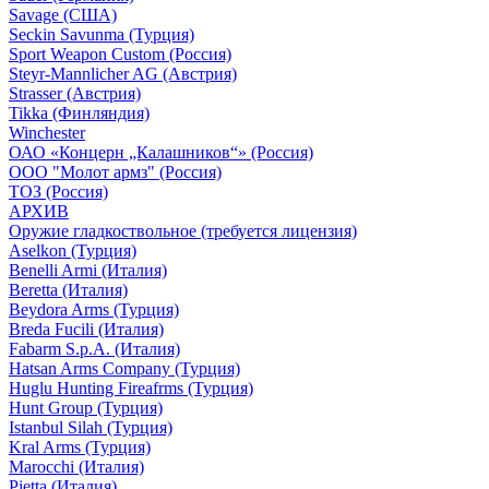
Savage (США)
Seckin Savunma (Турция)
Sport Weapon Custom (Россия)
Steyr-Mannlicher AG (Австрия)
Strasser (Австрия)
Tikka (Финляндия)
Winchester
ОАО «Концерн „Калашников“» (Россия)
ООО "Молот армз" (Россия)
ТОЗ (Россия)
АРХИВ
Оружие гладкоствольное (требуется лицензия)
Aselkon (Турция)
Benelli Armi (Италия)
Beretta (Италия)
Beydora Arms (Турция)
Breda Fucili (Италия)
Fabarm S.p.A. (Италия)
Hatsan Arms Company (Турция)
Huglu Hunting Fireafrms (Турция)
Hunt Group (Турция)
Istanbul Silah (Турция)
Kral Arms (Турция)
Marocchi (Италия)
Pietta (Италия)