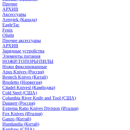
Прочие
АРХИВ
Аксессуары
Armytek (Канада)
EagleTac
Fenix
Olight
Прочие аксессуары
АРХИВ
Зарядные устройства
Элементы питания
НОЖИ\ТОПОРЫ\ПИЛЫ
Ножи фиксированные
Apus Knives (Россия)
Bestech Knives (Китай)
Brusletto (Норвегия)
Citadel Knivesl (Камбоджа)
Cold Steel (США)
Columbia River Knife and Tool (США)
Daggerr (Россия)
Extrema Ratio Knives Division (Италия)
Fox Knives (Италия)
Ganzo (Китай)
Huntlandia (Китай)
Kershaw (США)