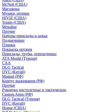
McNett (США)
Магазины
Мушки, целики
HIVIZ (США)
Truglo (США)
Megaline
Прочие
Наборы приклады и цевья
Подщечники
Планки
Покраска оружия
Приклады, трубы, переходники
ATA Mould (Турция)
CAA
DLG Tactical
DVC (Китай)
Magpul (РФ)
Корпус выживания (РФ)
Прочие
Рукоятки пистолетные и тактические
Custom Arms (РФ)
DLG Tactical (Турция)
DVC (Китай)
Hogue (США)