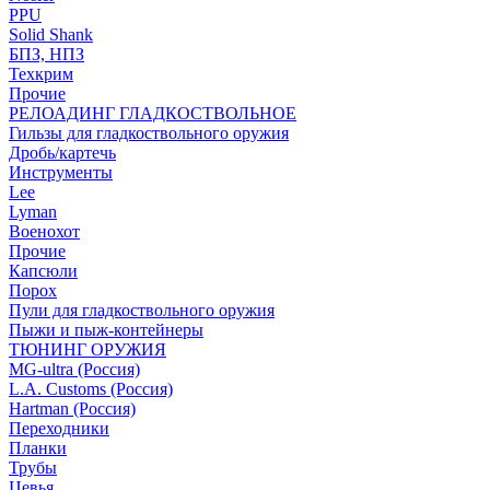
PPU
Solid Shank
БПЗ, НПЗ
Техкрим
Прочие
РЕЛОАДИНГ ГЛАДКОСТВОЛЬНОЕ
Гильзы для гладкоствольного оружия
Дробь/картечь
Инструменты
Lee
Lyman
Военохот
Прочие
Капсюли
Порох
Пули для гладкоствольного оружия
Пыжи и пыж-контейнеры
ТЮНИНГ ОРУЖИЯ
MG-ultra (Россия)
L.A. Customs (Россия)
Hartman (Россия)
Переходники
Планки
Трубы
Цевья