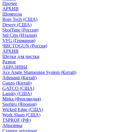
Прочее
АРХИВ
Шомпола
Bore Tech (США)
Dewey (США)
ShotTime (Россия)
Stil Crin (Италия)
VFG (Германия)
ЧИСТОGUN (Россия)
АРХИВ
Щетки для чистки
Разное
АБРАЗИВЫ
Ace Angle Sharpening System (Китай)
Adimanti (Китай)
Ganzo (Китай)
GATCO (США)
Lansky (США)
Mirka (Финляндия)
Suehiro (Япония)
Wicked Edge (США)
Work Sharp (США)
TSPROF (РФ)
Абразивы
Станки заточные