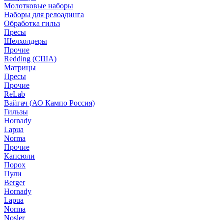
Молотковые наборы
Наборы для релоадинга
Обработка гильз
Пресы
Шелхолдеры
Прочие
Redding (США)
Матрицы
Пресы
Прочие
ReLab
Вайгач (АО Кампо Россия)
Гильзы
Hornady
Lapua
Norma
Прочие
Капсюли
Порох
Пули
Berger
Hornady
Lapua
Norma
Nosler