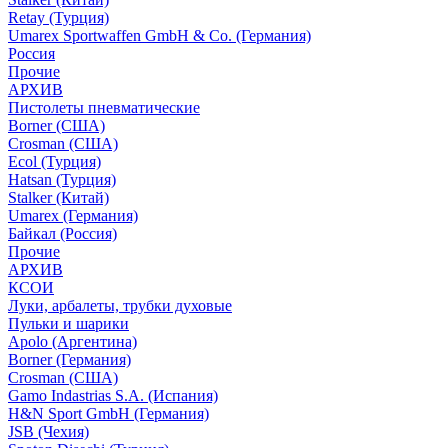
Retay (Турция)
Umarex Sportwaffen GmbH & Co. (Германия)
Россия
Прочие
АРХИВ
Пистолеты пневматические
Borner (США)
Crosman (США)
Ecol (Турция)
Hatsan (Турция)
Stalker (Китай)
Umarex (Германия)
Байкал (Россия)
Прочие
АРХИВ
КСОИ
Луки, арбалеты, трубки духовые
Пульки и шарики
Apolo (Аргентина)
Borner (Германия)
Crosman (США)
Gamo Indastrias S.A. (Испания)
H&N Sport GmbH (Германия)
JSB (Чехия)