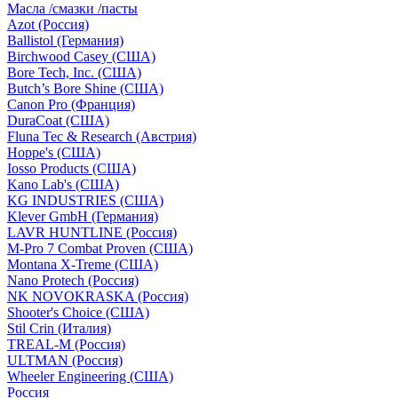
Масла /смазки /пасты
Azot (Россия)
Ballistol (Германия)
Birchwood Casey (США)
Bore Tech, Inc. (США)
Butch’s Bore Shine (СШA)
Canon Pro (Франция)
DuraCoat (США)
Fluna Tec & Research (Австрия)
Hoppe's (США)
Iosso Products (США)
Kano Lab's (США)
KG INDUSTRIES (США)
Klever GmbH (Германия)
LAVR HUNTLINE (Россия)
M-Pro 7 Combat Proven (СШA)
Montana X-Treme (США)
Nano Protech (Россия)
NK NOVOKRASKA (Россия)
Shooter's Choice (СШA)
Stil Crin (Италия)
TREAL-M (Россия)
ULTMAN (Россия)
Wheeler Engineering (СШA)
Россия