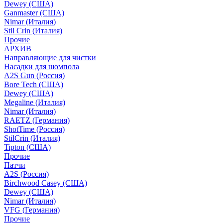
Dewey (США)
Ganmaster (США)
Nimar (Италия)
Stil Crin (Италия)
Прочие
АРХИВ
Направляющие для чистки
Насадки для шомпола
A2S Gun (Россия)
Bore Tech (США)
Dewey (США)
Megaline (Италия)
Nimar (Италия)
RAETZ (Германия)
ShotTime (Россия)
StilCrin (Италия)
Tipton (США)
Прочие
Патчи
A2S (Россия)
Birchwood Casey (США)
Dewey (США)
Nimar (Италия)
VFG (Германия)
Прочие