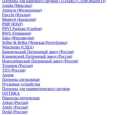
Патроны для нарезного оружия (ТОЛЬКО САМОВЫВОЗ)
Aguila (Мексика)
Armscor (Филиппины)
Fiocchi (Италия)
Magtech (Бразилия)
PMP (ЮАР)
PRVI Partizan (Сербия)
RWS (Германия)
Sako (Финляндия)
Sellier & Bellot (Чешская Республика)
Winchester (США)
Барнаульский Патронный завод (Россия)
Климовский Патронный завод (Россия)
Новосибирский Патронный завод (Россия)
Техкрим (Россия)
ТПЗ (Россия)
Архив
Патроны сигнальные
Пусковые устройства
Патроны для травматического оружия
ОПТИКА
Прицелы оптические
Arkon (Россия)
Artelv (Россия)
Dedal (Россия)