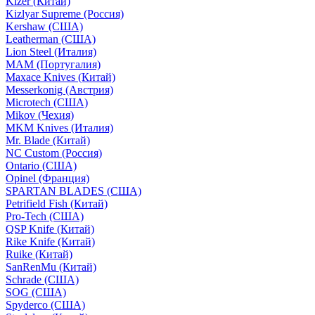
Kizer (Китай)
Kizlyar Supreme (Россия)
Kershaw (США)
Leatherman (США)
Lion Steel (Италия)
MAM (Португалия)
Maxace Knives (Китай)
Messerkonig (Австрия)
Microtech (США)
Mikov (Чехия)
MKM Knives (Италия)
Mr. Blade (Китай)
NC Custom (Россия)
Ontario (США)
Opinel (Франция)
SPARTAN BLADES (США)
Petrifield Fish (Китай)
Pro-Tech (США)
QSP Knife (Китай)
Rike Knife (Китай)
Ruike (Китай)
SanRenMu (Китай)
Schrade (США)
SOG (США)
Spyderco (США)