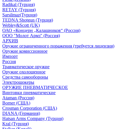
Radikal (Турция)
RETAY (Турция)
Sarsilmaz(Турция)
TEDNA Shotgun (Турция)
Webley&Scott (UK)
ОАО «Концерн „Калашников“ (Россия)
ООО "Молот Армз" (Россия)
АРХИВ
Оружие ограниченного поражения (требуется лицензия)
Оружие комиссионное
Импорт
Россия
Травматическое оружие
Оружие охолощенное
Средства самообороны
Электрошокеры
ОРУЖИЕ ПНЕВМАТИЧЕСКОЕ
Винтовки пневматические
Ataman (Россия)
Borner (США)
Crosman Corporation (США)
DIANA (Германия)
Hatsan Arms Company (Турция)
Kral (Турция)
Stalker (Китай)