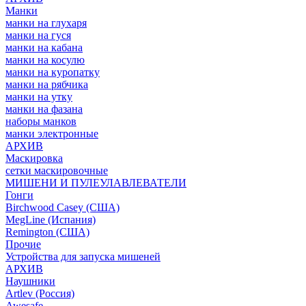
Манки
манки на глухаря
манки на гуся
манки на кабана
манки на косулю
манки на куропатку
манки на рябчика
манки на утку
манки на фазана
наборы манков
манки электронные
АРХИВ
Маскировка
сетки маскировочные
МИШЕНИ И ПУЛЕУЛАВЛЕВАТЕЛИ
Гонги
Birchwood Casey (США)
MegLine (Испания)
Remington (США)
Прочие
Устройства для запуска мишеней
АРХИВ
Наушники
Artlev (Россия)
Awesafe