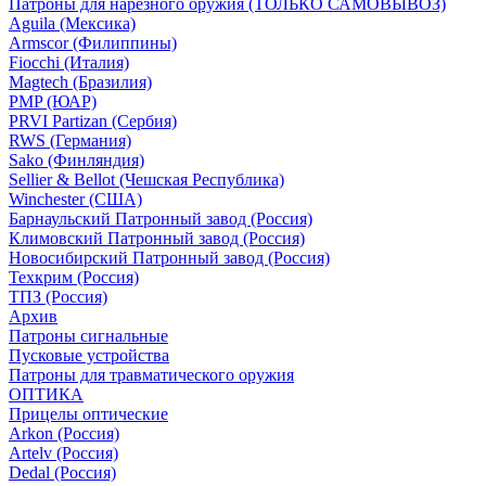
Патроны для нарезного оружия (ТОЛЬКО САМОВЫВОЗ)
Aguila (Мексика)
Armscor (Филиппины)
Fiocchi (Италия)
Magtech (Бразилия)
PMP (ЮАР)
PRVI Partizan (Сербия)
RWS (Германия)
Sako (Финляндия)
Sellier & Bellot (Чешская Республика)
Winchester (США)
Барнаульский Патронный завод (Россия)
Климовский Патронный завод (Россия)
Новосибирский Патронный завод (Россия)
Техкрим (Россия)
ТПЗ (Россия)
Архив
Патроны сигнальные
Пусковые устройства
Патроны для травматического оружия
ОПТИКА
Прицелы оптические
Arkon (Россия)
Artelv (Россия)
Dedal (Россия)