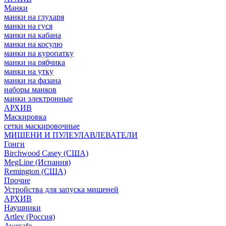
Манки
манки на глухаря
манки на гуся
манки на кабана
манки на косулю
манки на куропатку
манки на рябчика
манки на утку
манки на фазана
наборы манков
манки электронные
АРХИВ
Маскировка
сетки маскировочные
МИШЕНИ И ПУЛЕУЛАВЛЕВАТЕЛИ
Гонги
Birchwood Casey (США)
MegLine (Испания)
Remington (США)
Прочие
Устройства для запуска мишеней
АРХИВ
Наушники
Artlev (Россия)
Awesafe