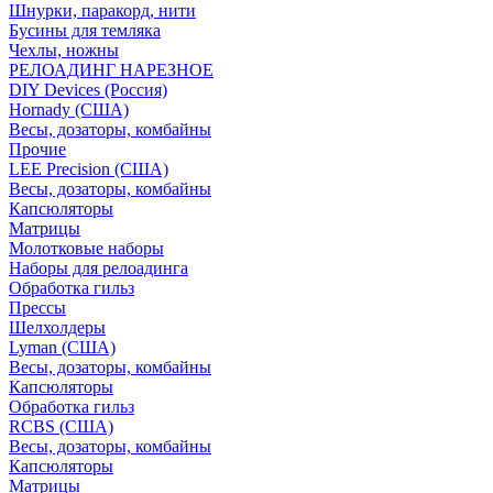
Шнурки, паракорд, нити
Бусины для темляка
Чехлы, ножны
РЕЛОАДИНГ НАРЕЗНОЕ
DIY Devices (Россия)
Hornady (США)
Весы, дозаторы, комбайны
Прочие
LEE Precision (США)
Весы, дозаторы, комбайны
Капсюляторы
Матрицы
Молотковые наборы
Наборы для релоадинга
Обработка гильз
Преcсы
Шелхолдеры
Lyman (США)
Весы, дозаторы, комбайны
Капсюляторы
Обработка гильз
RCBS (США)
Весы, дозаторы, комбайны
Капсюляторы
Матрицы