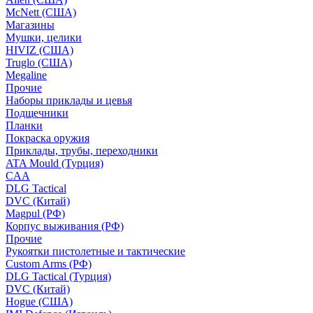
McNett (США)
Магазины
Мушки, целики
HIVIZ (США)
Truglo (США)
Megaline
Прочие
Наборы приклады и цевья
Подщечники
Планки
Покраска оружия
Приклады, трубы, переходники
ATA Mould (Турция)
CAA
DLG Tactical
DVC (Китай)
Magpul (РФ)
Корпус выживания (РФ)
Прочие
Рукоятки пистолетные и тактические
Custom Arms (РФ)
DLG Tactical (Турция)
DVC (Китай)
Hogue (США)