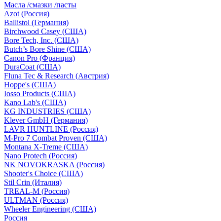
Масла /смазки /пасты
Azot (Россия)
Ballistol (Германия)
Birchwood Casey (США)
Bore Tech, Inc. (США)
Butch’s Bore Shine (СШA)
Canon Pro (Франция)
DuraCoat (США)
Fluna Tec & Research (Австрия)
Hoppe's (США)
Iosso Products (США)
Kano Lab's (США)
KG INDUSTRIES (США)
Klever GmbH (Германия)
LAVR HUNTLINE (Россия)
M-Pro 7 Combat Proven (СШA)
Montana X-Treme (США)
Nano Protech (Россия)
NK NOVOKRASKA (Россия)
Shooter's Choice (СШA)
Stil Crin (Италия)
TREAL-M (Россия)
ULTMAN (Россия)
Wheeler Engineering (СШA)
Россия