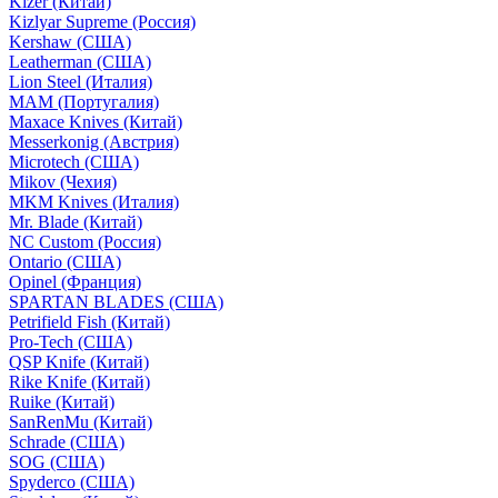
Kizer (Китай)
Kizlyar Supreme (Россия)
Kershaw (США)
Leatherman (США)
Lion Steel (Италия)
MAM (Португалия)
Maxace Knives (Китай)
Messerkonig (Австрия)
Microtech (США)
Mikov (Чехия)
MKM Knives (Италия)
Mr. Blade (Китай)
NC Custom (Россия)
Ontario (США)
Opinel (Франция)
SPARTAN BLADES (США)
Petrifield Fish (Китай)
Pro-Tech (США)
QSP Knife (Китай)
Rike Knife (Китай)
Ruike (Китай)
SanRenMu (Китай)
Schrade (США)
SOG (США)
Spyderco (США)