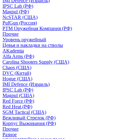
IMI Defence (Израиль)
IPSC Lab (РФ)
Magpul (РФ)
NcSTAR (США)
PufGun (Россия)
РТМ Оружейная Компания (РФ)
Прочие
Уровень оружейный
Цевья и накладки на стволы
AKademia
Alfa Arms (РФ)
Carolina Shooters Supply (США)
Chaos (США)
DVC (Китай)
Hogue (США)
IMI Defence (Израиль)
IPSC Lab (РФ)
Magpul (США)
Red Force (РФ)
Red Heat (РФ)
SGM Tactical (США)
Вежливый Стрелок (РФ)
Корпус Выживания (РФ)
Прочие
Разное