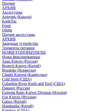
Прочие
АРХИВ
Аксессуары
Armytek (Канада)
EagleTac
Fenix
Olight
Прочие аксессуары
АРХИВ
Зарядные устройства
Элементы питания
НОЖИ\ТОПОРЫ\ПИЛЫ
Ножи фиксированные
Apus Knives (Россия)
Bestech Knives (Китай)
Brusletto (Норвегия)
Citadel Knivesl (Камбоджа)
Cold Steel (США)
Columbia River Knife and Tool (США)
Daggerr (Россия)
Extrema Ratio Knives Division (Италия)
Fox Knives (Италия)
Ganzo (Китай)
Huntlandia (Китай)
Kershaw (США)