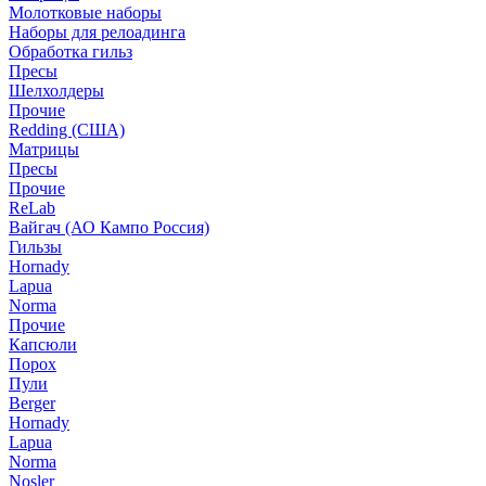
Молотковые наборы
Наборы для релоадинга
Обработка гильз
Пресы
Шелхолдеры
Прочие
Redding (США)
Матрицы
Пресы
Прочие
ReLab
Вайгач (АО Кампо Россия)
Гильзы
Hornady
Lapua
Norma
Прочие
Капсюли
Порох
Пули
Berger
Hornady
Lapua
Norma
Nosler