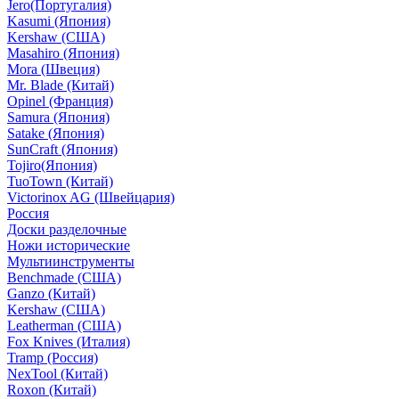
Jero(Португалия)
Kasumi (Япония)
Kershaw (США)
Masahiro (Япония)
Mora (Швеция)
Mr. Blade (Китай)
Opinel (Франция)
Samura (Япония)
Satake (Япония)
SunCraft (Япония)
Tojiro(Япония)
TuoTown (Китай)
Victorinox AG (Швейцария)
Россия
Доски разделочные
Ножи исторические
Мультиинструменты
Benchmade (США)
Ganzo (Китай)
Kershaw (США)
Leatherman (США)
Fox Knives (Италия)
Tramp (Россия)
NexTool (Китай)
Roxon (Китай)