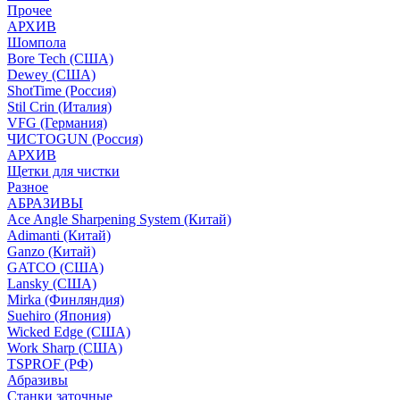
Прочее
АРХИВ
Шомпола
Bore Tech (США)
Dewey (США)
ShotTime (Россия)
Stil Crin (Италия)
VFG (Германия)
ЧИСТОGUN (Россия)
АРХИВ
Щетки для чистки
Разное
АБРАЗИВЫ
Ace Angle Sharpening System (Китай)
Adimanti (Китай)
Ganzo (Китай)
GATCO (США)
Lansky (США)
Mirka (Финляндия)
Suehiro (Япония)
Wicked Edge (США)
Work Sharp (США)
TSPROF (РФ)
Абразивы
Станки заточные