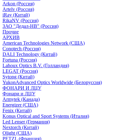
Arkon (Россия)
Artelv (Россия)
iRay (Китай)
RikaNV (Россия)
ЗАО "Дедал-НВ" (Россия)
Прочие
АРХИВ
American Technologies Network (США)
Conotech (Россия)
DALI Technology (Китай)
Fortuna (Россия)
Lahoux Optics B.V. (Голландия)
LEGAT (Россия)
Sytong (Китай)
YukonAdvanced Optics Worldwide (Белоруссия)
ФОНАРИ И ЛЦУ
Фонари и ЛЦУ
Armytek (Канада)
Energizer (США)
Fenix (Китай)
Konus Optical and Sport Systems (Италия)
Led Lenser (Германия)
Nextorch (Китай)
Olight (США)
PETZL (Франция)