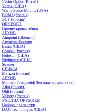
Vector Optics (Китай)
Vortex (США)
Warne Scope Mounts (USA)
ВОМЗ (Россия)
ЭСТ (Россия)
ОБК РОСТ
Прочие кронштейны
АРХИВ
Aimpoint (Швеция)
Armacon (Россия)
Burris (США)
Combat (Россия)
Holosun (США)
Nightforce (США)
Strasser
СЕЙФЫ
Меткон (Россия)
АРХИВ
Montero Грандсейф (Бесплатная доставка)
Aiko (Россия)
Oldi (Россия)
Valberg (Россия)
УХОД ЗА ОРУЖИЕМ
Наборы для чистки
DAC Technologies (США)