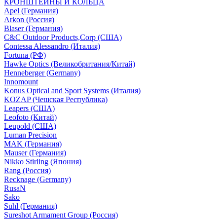
КРОНШТЕЙНЫ И КОЛЬЦА
Apel (Германия)
Arkon (Россия)
Blaser (Германия)
C&C Outdoor Products,Corp (США)
Contessa Alessandro (Италия)
Fortuna (РФ)
Hawke Optics (Великобритания/Китай)
Henneberger (Germany)
Innomount
Konus Optical and Sport Systems (Италия)
KOZAP (Чешская Республика)
Leapers (США)
Leofoto (Китай)
Leupold (США)
Luman Precision
MAK (Германия)
Mauser (Германия)
Nikko Stirling (Япония)
Rang (Россия)
Recknage (Germany)
RusaN
Sako
Suhl (Германия)
Sureshot Armament Group (Россия)