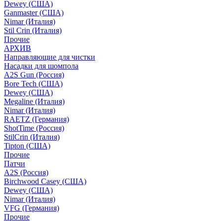
Dewey (США)
Ganmaster (США)
Nimar (Италия)
Stil Crin (Италия)
Прочие
АРХИВ
Направляющие для чистки
Насадки для шомпола
A2S Gun (Россия)
Bore Tech (США)
Dewey (США)
Megaline (Италия)
Nimar (Италия)
RAETZ (Германия)
ShotTime (Россия)
StilCrin (Италия)
Tipton (США)
Прочие
Патчи
A2S (Россия)
Birchwood Casey (США)
Dewey (США)
Nimar (Италия)
VFG (Германия)
Прочие