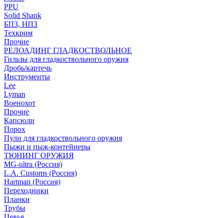
PPU
Solid Shank
БПЗ, НПЗ
Техкрим
Прочие
РЕЛОАДИНГ ГЛАДКОСТВОЛЬНОЕ
Гильзы для гладкоствольного оружия
Дробь/картечь
Инструменты
Lee
Lyman
Военохот
Прочие
Капсюли
Порох
Пули для гладкоствольного оружия
Пыжи и пыж-контейнеры
ТЮНИНГ ОРУЖИЯ
MG-ultra (Россия)
L.A. Customs (Россия)
Hartman (Россия)
Переходники
Планки
Трубы
Цевья