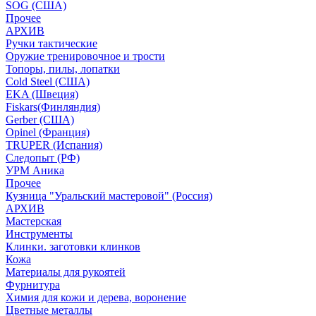
SOG (США)
Прочее
АРХИВ
Ручки тактические
Оружие тренировочное и трости
Топоры, пилы, лопатки
Cold Steel (США)
EKA (Швеция)
Fiskars(Финляндия)
Gerber (США)
Opinel (Франция)
TRUPER (Испания)
Следопыт (РФ)
УРМ Аника
Прочее
Кузница "Уральский мастеровой" (Россия)
АРХИВ
Мастерская
Инструменты
Клинки. заготовки клинков
Кожа
Материалы для рукоятей
Фурнитура
Химия для кожи и дерева, воронение
Цветные металлы