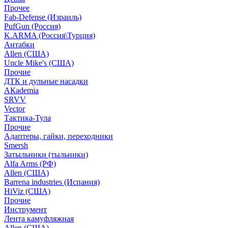
Прочее
Fab-Defense (Израиль)
PufGun (Россия)
K.ARMA (Россия\Турция)
Антабки
Allen (США)
Uncle Mike's (США)
Прочие
ДТК и дульные насадки
АКademia
SRVV
Vector
Тактика-Тула
Прочие
Адаптеры, гайки, переходники
Smersh
Затыльники (тыльники)
Alfa Arms (РФ)
Allen (США)
Barrena industries (Испания)
HiViz (США)
Прочие
Инструмент
Лента камуфляжная
Allen (США)