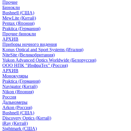
Прочие
Бинокли
Bushnell (США)
MewLite (Китай)
Pentax (Япония)
Praktica (Германия)
Прочие бинокли
АРХИВ
Приборы ночного видения
Konus Optical and Sport Systems (Италия)
NiteSite (Великобритания)
Yukon Advanced Optics Worldwide (Белоруссия)
ООО НПК "ИнфраТех" (Россия)
АРХИВ
Монокуляры
Praktica (Германия)
Navigator (Китай)
Nikon (Япония)
Россия
Дальномеры
Arkon (Россия)
Bushnell (США)
Discovery Optics (Китай)
iRay (Китай)
Sightmark (США)