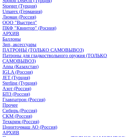
Spoton Disechi (Турция)
Stoeger (Турция)
Umarex (Германия)
Люман (Россия)
ООО "Выстрел"
ПКФ "Квинтор" (Росиия)
АРХИВ
Баллоны
Зип, аксессуары
ПАТРОНЫ (ТОЛЬКО САМОВЫВОЗ)
Патроны для гладкоствольного оружия (ТОЛЬКО
САМОВЫВОЗ)
Anna (Казахстан)
IGLA (Россия)
JET (Турция)
Sterling (Турция)
Азот (Россия)
БПЗ (Россия)
Главпатрон (Россия)
Прочее
Сибирь (Россия)
СКМ (Россия)
Техкрим (Россия)
Цнииточмаш АО (Россия)
АРХИВ