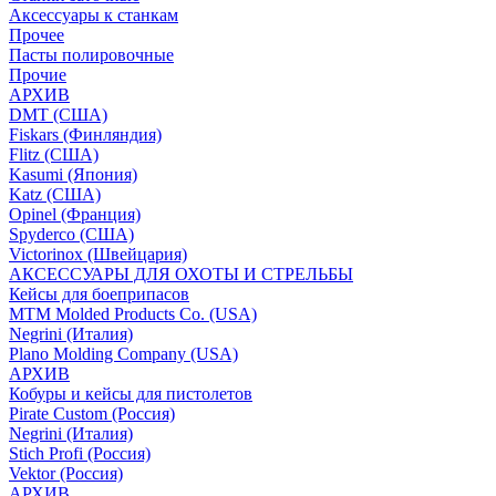
Аксессуары к станкам
Прочее
Пасты полировочные
Прочие
АРХИВ
DMT (США)
Fiskars (Финляндия)
Flitz (США)
Kasumi (Япония)
Katz (США)
Opinel (Франция)
Spyderco (США)
Victorinox (Швейцария)
АКСЕССУАРЫ ДЛЯ ОХОТЫ И СТРЕЛЬБЫ
Кейсы для боеприпасов
MTM Molded Products Co. (USA)
Negrini (Италия)
Plano Molding Company (USA)
АРХИВ
Кобуры и кейсы для пистолетов
Pirate Custom (Россия)
Negrini (Италия)
Stich Profi (Россия)
Vektor (Россия)
АРХИВ