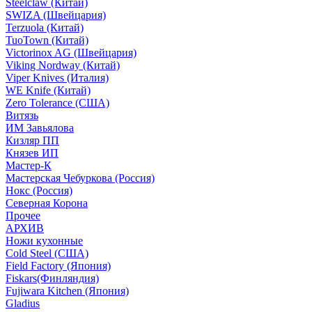
Steelclaw (Китай)
SWIZA (Швейцария)
Terzuola (Китай)
TuoTown (Китай)
Victorinox AG (Швейцария)
Viking Nordway (Китай)
Viper Knives (Италия)
WE Knife (Китай)
Zero Tolerance (США)
Витязь
ИМ Завьялова
Кизляр ПП
Князев ИП
Мастер-К
Мастерская Чебуркова (Россия)
Нокс (Россия)
Северная Корона
Прочее
АРХИВ
Ножи кухонные
Cold Steel (США)
Field Factory (Япония)
Fiskars(Финляндия)
Fujiwara Kitchen (Япония)
Gladius