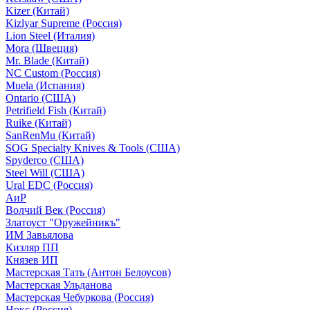
Kizer (Китай)
Kizlyar Supreme (Россия)
Lion Steel (Италия)
Mora (Швеция)
Mr. Blade (Китай)
NC Custom (Россия)
Muela (Испания)
Ontario (США)
Petrifield Fish (Китай)
Ruike (Китай)
SanRenMu (Китай)
SOG Specialty Knives & Tools (США)
Spyderco (США)
Steel Will (США)
Ural EDC (Россия)
АиР
Волчий Век (Россия)
Златоуст "Оружейникъ"
ИМ Завьялова
Кизляр ПП
Князев ИП
Мастерская Тать (Антон Белоусов)
Мастерская Ульданова
Мастерская Чебуркова (Россия)
Нокс (Россия)