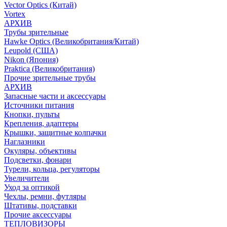
Vector Optics (Китай)
Vortex
АРХИВ
Трубы зрительные
Hawke Optics (Великобритания/Китай)
Leupold (США)
Nikon (Япония)
Praktica (Великобритания)
Прочие зрительные трубы
АРХИВ
Запасные части и аксессуары
Источники питания
Кнопки, пульты
Крепления, адаптеры
Крышки, защитные колпачки
Наглазники
Окуляры, объективы
Подсветки, фонари
Турели, кольца, регуляторы
Увеличители
Уход за оптикой
Чехлы, ремни, футляры
Штативы, подставки
Прочие аксессуары
ТЕПЛОВИЗОРЫ