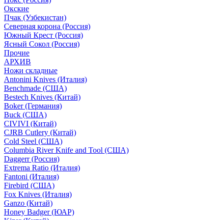
Окские
Пчак (Узбекистан)
Северная корона (Россия)
Южный Крест (Россия)
Ясный Сокол (Россия)
Прочие
АРХИВ
Ножи складные
Antonini Knives (Италия)
Benchmade (США)
Bestech Knives (Китай)
Boker (Германия)
Buck (США)
CIVIVI (Китай)
CJRB Cutlery (Китай)
Cold Steel (США)
Columbia River Knife and Tool (США)
Daggerr (Россия)
Extrema Ratio (Италия)
Fantoni (Италия)
Firebird (США)
Fox Knives (Италия)
Ganzo (Китай)
Honey Badger (ЮАР)