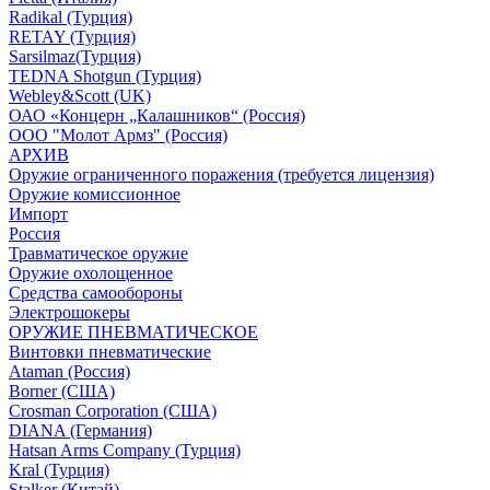
Radikal (Турция)
RETAY (Турция)
Sarsilmaz(Турция)
TEDNA Shotgun (Турция)
Webley&Scott (UK)
ОАО «Концерн „Калашников“ (Россия)
ООО "Молот Армз" (Россия)
АРХИВ
Оружие ограниченного поражения (требуется лицензия)
Оружие комиссионное
Импорт
Россия
Травматическое оружие
Оружие охолощенное
Средства самообороны
Электрошокеры
ОРУЖИЕ ПНЕВМАТИЧЕСКОЕ
Винтовки пневматические
Ataman (Россия)
Borner (США)
Crosman Corporation (США)
DIANA (Германия)
Hatsan Arms Company (Турция)
Kral (Турция)
Stalker (Китай)