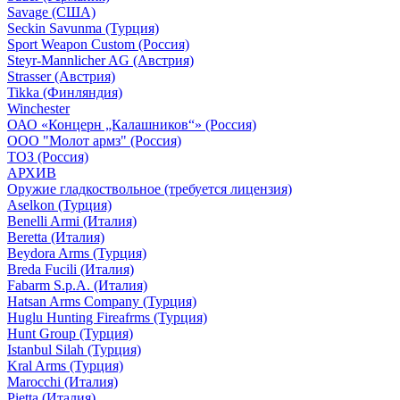
Savage (США)
Seckin Savunma (Турция)
Sport Weapon Custom (Россия)
Steyr-Mannlicher AG (Австрия)
Strasser (Австрия)
Tikka (Финляндия)
Winchester
ОАО «Концерн „Калашников“» (Россия)
ООО "Молот армз" (Россия)
ТОЗ (Россия)
АРХИВ
Оружие гладкоствольное (требуется лицензия)
Aselkon (Турция)
Benelli Armi (Италия)
Beretta (Италия)
Beydora Arms (Турция)
Breda Fucili (Италия)
Fabarm S.p.A. (Италия)
Hatsan Arms Company (Турция)
Huglu Hunting Fireafrms (Турция)
Hunt Group (Турция)
Istanbul Silah (Турция)
Kral Arms (Турция)
Marocchi (Италия)
Pietta (Италия)