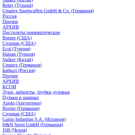
Retay (Турция)
Umarex Sportwaffen GmbH & Co. (Германия)
Россия
Прочие
АРХИВ
Пистолеты пневматические
Borner (США)
Crosman (США)
Ecol (Турция)
Hatsan (Турция)
Stalker (Китай)
Umarex (Германия)
Байкал (Россия)
Прочие
АРХИВ
КСОИ
Луки, арбалеты, трубки духовые
Пульки и шарики
Apolo (Аргентина)
Borner (Германия)
Crosman (США)
Gamo Indastrias S.A. (Испания)
H&N Sport GmbH (Германия)
JSB (Чехия)