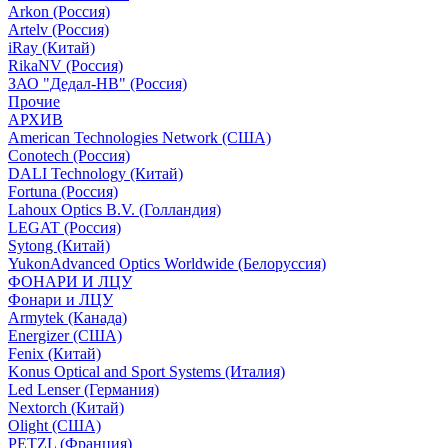
Arkon (Россия)
Artelv (Россия)
iRay (Китай)
RikaNV (Россия)
ЗАО "Дедал-НВ" (Россия)
Прочие
АРХИВ
American Technologies Network (США)
Conotech (Россия)
DALI Technology (Китай)
Fortuna (Россия)
Lahoux Optics B.V. (Голландия)
LEGAT (Россия)
Sytong (Китай)
YukonAdvanced Optics Worldwide (Белоруссия)
ФОНАРИ И ЛЦУ
Фонари и ЛЦУ
Armytek (Канада)
Energizer (США)
Fenix (Китай)
Konus Optical and Sport Systems (Италия)
Led Lenser (Германия)
Nextorch (Китай)
Olight (США)
PETZL (Франция)