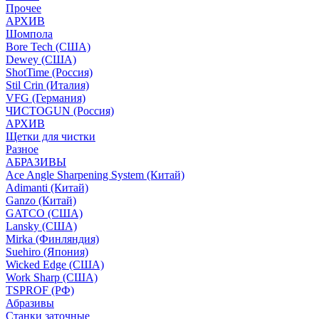
Прочее
АРХИВ
Шомпола
Bore Tech (США)
Dewey (США)
ShotTime (Россия)
Stil Crin (Италия)
VFG (Германия)
ЧИСТОGUN (Россия)
АРХИВ
Щетки для чистки
Разное
АБРАЗИВЫ
Ace Angle Sharpening System (Китай)
Adimanti (Китай)
Ganzo (Китай)
GATCO (США)
Lansky (США)
Mirka (Финляндия)
Suehiro (Япония)
Wicked Edge (США)
Work Sharp (США)
TSPROF (РФ)
Абразивы
Станки заточные