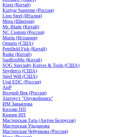
Kizer (Китай)
Kizlyar Supreme (Россия)
Lion Steel (Италия)
Mora (Швеция)
Mr. Blade (Китай)
NC Custom (Россия)
Muela (Испания)
Ontario (США)
Petrifield Fish (Китай)
Ruike (Китай)
SanRenMu (Китай)
SOG Specialty Knives & Tools (США)
Spyderco (США)
Steel Will (США)
Ural EDC (Россия)
АиР
Волчий Век (Россия)
Златоуст "Оружейникъ"
ИМ Завьялова
Кизляр ПП
Князев ИП
Мастерская Тать (Антон Белоусов)
Мастерская Ульданова
Мастерская Чебуркова (Россия)
Нокс (Россия)