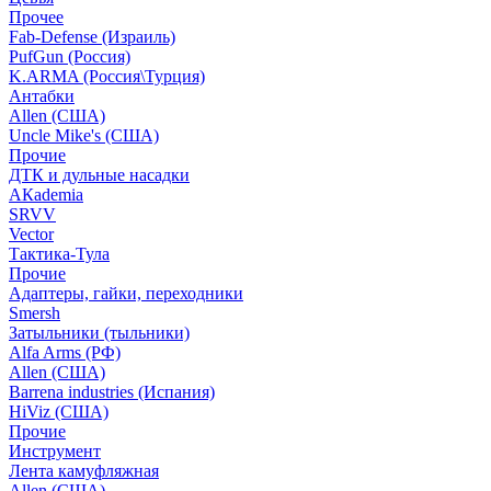
Прочее
Fab-Defense (Израиль)
PufGun (Россия)
K.ARMA (Россия\Турция)
Антабки
Allen (США)
Uncle Mike's (США)
Прочие
ДТК и дульные насадки
АКademia
SRVV
Vector
Тактика-Тула
Прочие
Адаптеры, гайки, переходники
Smersh
Затыльники (тыльники)
Alfa Arms (РФ)
Allen (США)
Barrena industries (Испания)
HiViz (США)
Прочие
Инструмент
Лента камуфляжная
Allen (США)