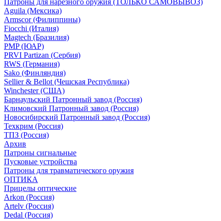
Патроны для нарезного оружия (ТОЛЬКО САМОВЫВОЗ)
Aguila (Мексика)
Armscor (Филиппины)
Fiocchi (Италия)
Magtech (Бразилия)
PMP (ЮАР)
PRVI Partizan (Сербия)
RWS (Германия)
Sako (Финляндия)
Sellier & Bellot (Чешская Республика)
Winchester (США)
Барнаульский Патронный завод (Россия)
Климовский Патронный завод (Россия)
Новосибирский Патронный завод (Россия)
Техкрим (Россия)
ТПЗ (Россия)
Архив
Патроны сигнальные
Пусковые устройства
Патроны для травматического оружия
ОПТИКА
Прицелы оптические
Arkon (Россия)
Artelv (Россия)
Dedal (Россия)