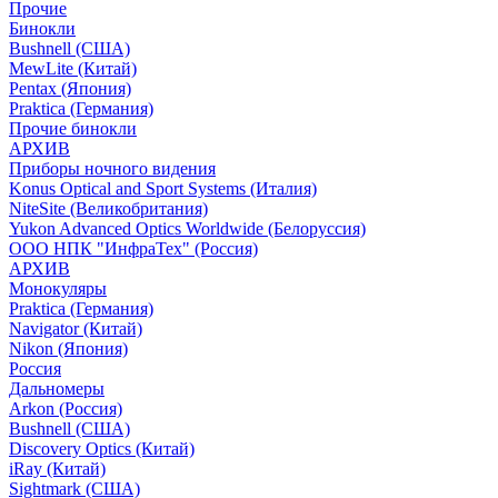
Прочие
Бинокли
Bushnell (США)
MewLite (Китай)
Pentax (Япония)
Praktica (Германия)
Прочие бинокли
АРХИВ
Приборы ночного видения
Konus Optical and Sport Systems (Италия)
NiteSite (Великобритания)
Yukon Advanced Optics Worldwide (Белоруссия)
ООО НПК "ИнфраТех" (Россия)
АРХИВ
Монокуляры
Praktica (Германия)
Navigator (Китай)
Nikon (Япония)
Россия
Дальномеры
Arkon (Россия)
Bushnell (США)
Discovery Optics (Китай)
iRay (Китай)
Sightmark (США)