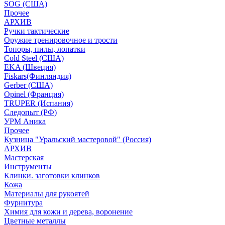
SOG (США)
Прочее
АРХИВ
Ручки тактические
Оружие тренировочное и трости
Топоры, пилы, лопатки
Cold Steel (США)
EKA (Швеция)
Fiskars(Финляндия)
Gerber (США)
Opinel (Франция)
TRUPER (Испания)
Следопыт (РФ)
УРМ Аника
Прочее
Кузница "Уральский мастеровой" (Россия)
АРХИВ
Мастерская
Инструменты
Клинки. заготовки клинков
Кожа
Материалы для рукоятей
Фурнитура
Химия для кожи и дерева, воронение
Цветные металлы