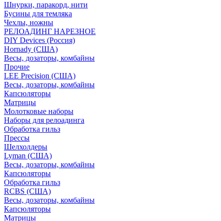
Шнурки, паракорд, нити
Бусины для темляка
Чехлы, ножны
РЕЛОАДИНГ НАРЕЗНОЕ
DIY Devices (Россия)
Hornady (США)
Весы, дозаторы, комбайны
Прочие
LEE Precision (США)
Весы, дозаторы, комбайны
Капсюляторы
Матрицы
Молотковые наборы
Наборы для релоадинга
Обработка гильз
Преcсы
Шелхолдеры
Lyman (США)
Весы, дозаторы, комбайны
Капсюляторы
Обработка гильз
RCBS (США)
Весы, дозаторы, комбайны
Капсюляторы
Матрицы