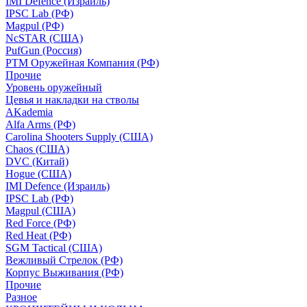
IMI Defence (Израиль)
IPSC Lab (РФ)
Magpul (РФ)
NcSTAR (США)
PufGun (Россия)
РТМ Оружейная Компания (РФ)
Прочие
Уровень оружейный
Цевья и накладки на стволы
AKademia
Alfa Arms (РФ)
Carolina Shooters Supply (США)
Chaos (США)
DVC (Китай)
Hogue (США)
IMI Defence (Израиль)
IPSC Lab (РФ)
Magpul (США)
Red Force (РФ)
Red Heat (РФ)
SGM Tactical (США)
Вежливый Стрелок (РФ)
Корпус Выживания (РФ)
Прочие
Разное