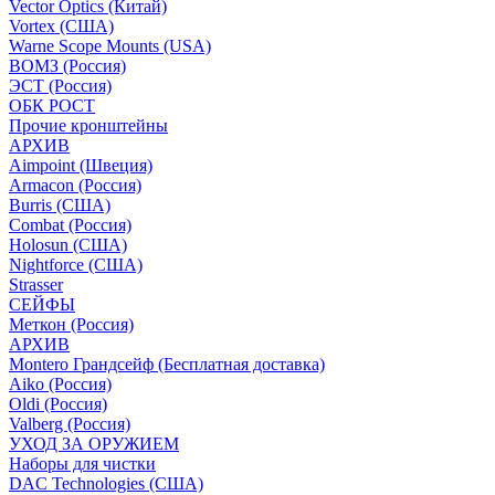
Vector Optics (Китай)
Vortex (США)
Warne Scope Mounts (USA)
ВОМЗ (Россия)
ЭСТ (Россия)
ОБК РОСТ
Прочие кронштейны
АРХИВ
Aimpoint (Швеция)
Armacon (Россия)
Burris (США)
Combat (Россия)
Holosun (США)
Nightforce (США)
Strasser
СЕЙФЫ
Меткон (Россия)
АРХИВ
Montero Грандсейф (Бесплатная доставка)
Aiko (Россия)
Oldi (Россия)
Valberg (Россия)
УХОД ЗА ОРУЖИЕМ
Наборы для чистки
DAC Technologies (США)