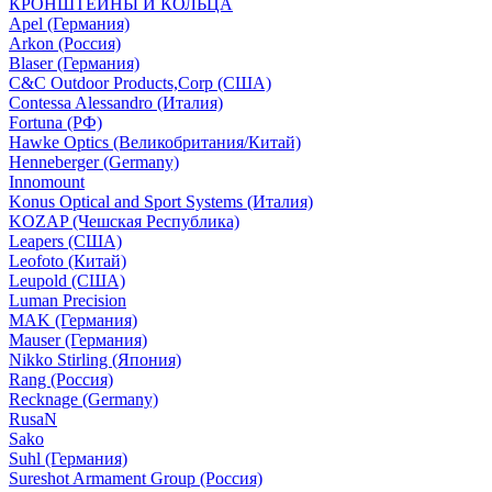
КРОНШТЕЙНЫ И КОЛЬЦА
Apel (Германия)
Arkon (Россия)
Blaser (Германия)
C&C Outdoor Products,Corp (США)
Contessa Alessandro (Италия)
Fortuna (РФ)
Hawke Optics (Великобритания/Китай)
Henneberger (Germany)
Innomount
Konus Optical and Sport Systems (Италия)
KOZAP (Чешская Республика)
Leapers (США)
Leofoto (Китай)
Leupold (США)
Luman Precision
MAK (Германия)
Mauser (Германия)
Nikko Stirling (Япония)
Rang (Россия)
Recknage (Germany)
RusaN
Sako
Suhl (Германия)
Sureshot Armament Group (Россия)