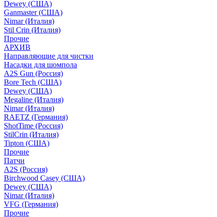
Dewey (США)
Ganmaster (США)
Nimar (Италия)
Stil Crin (Италия)
Прочие
АРХИВ
Направляющие для чистки
Насадки для шомпола
A2S Gun (Россия)
Bore Tech (США)
Dewey (США)
Megaline (Италия)
Nimar (Италия)
RAETZ (Германия)
ShotTime (Россия)
StilCrin (Италия)
Tipton (США)
Прочие
Патчи
A2S (Россия)
Birchwood Casey (США)
Dewey (США)
Nimar (Италия)
VFG (Германия)
Прочие