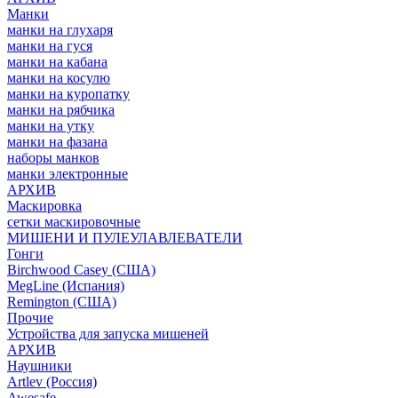
Манки
манки на глухаря
манки на гуся
манки на кабана
манки на косулю
манки на куропатку
манки на рябчика
манки на утку
манки на фазана
наборы манков
манки электронные
АРХИВ
Маскировка
сетки маскировочные
МИШЕНИ И ПУЛЕУЛАВЛЕВАТЕЛИ
Гонги
Birchwood Casey (США)
MegLine (Испания)
Remington (США)
Прочие
Устройства для запуска мишеней
АРХИВ
Наушники
Artlev (Россия)
Awesafe