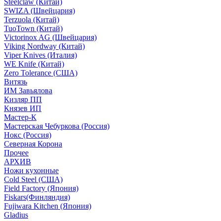
Steelclaw (Китай)
SWIZA (Швейцария)
Terzuola (Китай)
TuoTown (Китай)
Victorinox AG (Швейцария)
Viking Nordway (Китай)
Viper Knives (Италия)
WE Knife (Китай)
Zero Tolerance (США)
Витязь
ИМ Завьялова
Кизляр ПП
Князев ИП
Мастер-К
Мастерская Чебуркова (Россия)
Нокс (Россия)
Северная Корона
Прочее
АРХИВ
Ножи кухонные
Cold Steel (США)
Field Factory (Япония)
Fiskars(Финляндия)
Fujiwara Kitchen (Япония)
Gladius