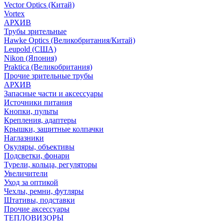
Vector Optics (Китай)
Vortex
АРХИВ
Трубы зрительные
Hawke Optics (Великобритания/Китай)
Leupold (США)
Nikon (Япония)
Praktica (Великобритания)
Прочие зрительные трубы
АРХИВ
Запасные части и аксессуары
Источники питания
Кнопки, пульты
Крепления, адаптеры
Крышки, защитные колпачки
Наглазники
Окуляры, объективы
Подсветки, фонари
Турели, кольца, регуляторы
Увеличители
Уход за оптикой
Чехлы, ремни, футляры
Штативы, подставки
Прочие аксессуары
ТЕПЛОВИЗОРЫ