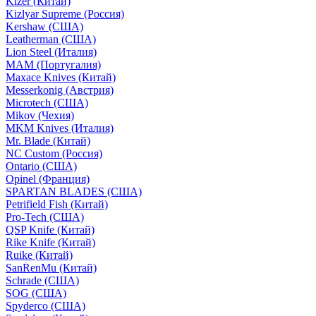
Kizer (Китай)
Kizlyar Supreme (Россия)
Kershaw (США)
Leatherman (США)
Lion Steel (Италия)
MAM (Португалия)
Maxace Knives (Китай)
Messerkonig (Австрия)
Microtech (США)
Mikov (Чехия)
MKM Knives (Италия)
Mr. Blade (Китай)
NC Custom (Россия)
Ontario (США)
Opinel (Франция)
SPARTAN BLADES (США)
Petrifield Fish (Китай)
Pro-Tech (США)
QSP Knife (Китай)
Rike Knife (Китай)
Ruike (Китай)
SanRenMu (Китай)
Schrade (США)
SOG (США)
Spyderco (США)