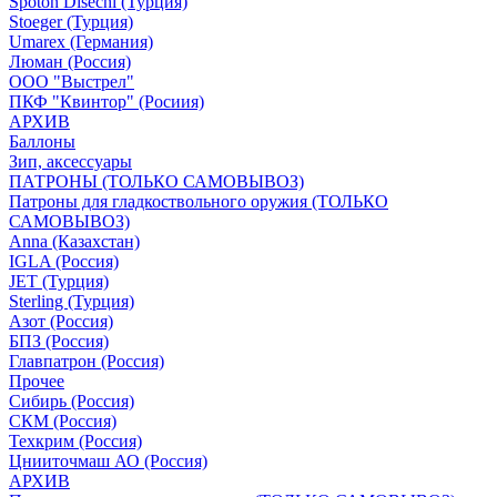
Spoton Disechi (Турция)
Stoeger (Турция)
Umarex (Германия)
Люман (Россия)
ООО "Выстрел"
ПКФ "Квинтор" (Росиия)
АРХИВ
Баллоны
Зип, аксессуары
ПАТРОНЫ (ТОЛЬКО САМОВЫВОЗ)
Патроны для гладкоствольного оружия (ТОЛЬКО
САМОВЫВОЗ)
Anna (Казахстан)
IGLA (Россия)
JET (Турция)
Sterling (Турция)
Азот (Россия)
БПЗ (Россия)
Главпатрон (Россия)
Прочее
Сибирь (Россия)
СКМ (Россия)
Техкрим (Россия)
Цнииточмаш АО (Россия)
АРХИВ