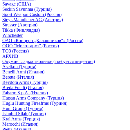
Savage (США)
Seckin Savunma (Турция)
Sport Weapon Custom (Россия)
Steyr-Mannlicher AG (Австрия)
Strasser (Австрия)
Tikka (Финляндия)
Winchester
ОАО «Концерн „Калашников“» (Россия)
ООО "Молот армз" (Россия)
ТОЗ (Россия)
АРХИВ
Оружие гладкоствольное (требуется лицензия)
Aselkon (Турция)
Benelli Armi (Италия)
Beretta (Италия)
Beydora Arms (Турция)
Breda Fucili (Италия)
Fabarm S.p.A. (Италия)
Hatsan Arms Company (Турция)
Huglu Hunting Fireafrms (Турция)
Hunt Group (Турция)
Istanbul Silah (Турция)
Kral Arms (Турция)
Marocchi (Италия)
Pietta (Италия)