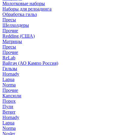
Молотковые наборы
Наборы для релоадинга
Обработка гильз
Пресы
Шелхолдеры
Прочие
Redding (США)
Матрицы
Пресы
Прочие
ReLab
Вайгач (АО Кампо Россия)
Гильзы
Hornady
Lapua
Norma
Прочие
Капсюли
Порох
Пули
Berger
Hornady
Lapua
Norma
Nosler