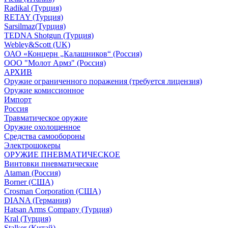
Radikal (Турция)
RETAY (Турция)
Sarsilmaz(Турция)
TEDNA Shotgun (Турция)
Webley&Scott (UK)
ОАО «Концерн „Калашников“ (Россия)
ООО "Молот Армз" (Россия)
АРХИВ
Оружие ограниченного поражения (требуется лицензия)
Оружие комиссионное
Импорт
Россия
Травматическое оружие
Оружие охолощенное
Средства самообороны
Электрошокеры
ОРУЖИЕ ПНЕВМАТИЧЕСКОЕ
Винтовки пневматические
Ataman (Россия)
Borner (США)
Crosman Corporation (США)
DIANA (Германия)
Hatsan Arms Company (Турция)
Kral (Турция)
Stalker (Китай)