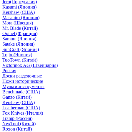
Jero(Португалия)
Kasumi (Япония)
Kershaw (США)
Masahiro (Япония)
Mora (Швеция)
Mr. Blade (Китай)
Opinel (Франция)
Samura (Япония)
Satake (Япония)
SunCraft (Япония)
Tojiro(Япония)
TuoTown (Китай)
Victorinox AG (Швейцария)
Россия
Доски разделочные
Ножи исторические
Мультиинструменты
Benchmade (США)
Ganzo (Китай)
Kershaw (США)
Leatherman (США)
Fox Knives (Италия)
Tramp (Россия)
NexTool (Китай)
Roxon (Китай)