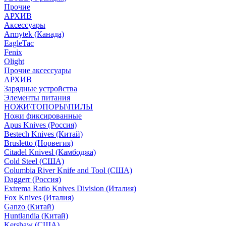
Прочие
АРХИВ
Аксессуары
Armytek (Канада)
EagleTac
Fenix
Olight
Прочие аксессуары
АРХИВ
Зарядные устройства
Элементы питания
НОЖИ\ТОПОРЫ\ПИЛЫ
Ножи фиксированные
Apus Knives (Россия)
Bestech Knives (Китай)
Brusletto (Норвегия)
Citadel Knivesl (Камбоджа)
Cold Steel (США)
Columbia River Knife and Tool (США)
Daggerr (Россия)
Extrema Ratio Knives Division (Италия)
Fox Knives (Италия)
Ganzo (Китай)
Huntlandia (Китай)
Kershaw (США)