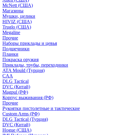
McNett (США)
Магазины
Мушки, целики
HIVIZ (США)
Truglo (США)
Megaline
Прочие
Наборы приклады и цевья
Подщечники
Планки
Покраска оружия
Приклады, трубы, переходники
ATA Mould (Турция)
CAA
DLG Tactical
DVC (Китай)
Magpul (РФ)
Корпус выживания (РФ)
Прочие
Рукоятки пистолетные и тактические
Custom Arms (РФ)
DLG Tactical (Турция)
DVC (Китай)
Hogue (США)