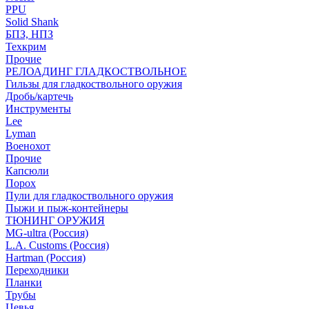
PPU
Solid Shank
БПЗ, НПЗ
Техкрим
Прочие
РЕЛОАДИНГ ГЛАДКОСТВОЛЬНОЕ
Гильзы для гладкоствольного оружия
Дробь/картечь
Инструменты
Lee
Lyman
Военохот
Прочие
Капсюли
Порох
Пули для гладкоствольного оружия
Пыжи и пыж-контейнеры
ТЮНИНГ ОРУЖИЯ
MG-ultra (Россия)
L.A. Customs (Россия)
Hartman (Россия)
Переходники
Планки
Трубы
Цевья