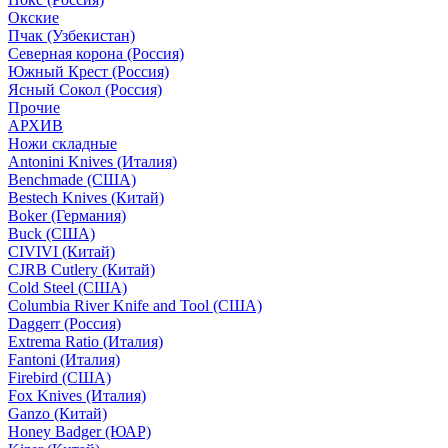
Окские
Пчак (Узбекистан)
Северная корона (Россия)
Южный Крест (Россия)
Ясный Сокол (Россия)
Прочие
АРХИВ
Ножи складные
Antonini Knives (Италия)
Benchmade (США)
Bestech Knives (Китай)
Boker (Германия)
Buck (США)
CIVIVI (Китай)
CJRB Cutlery (Китай)
Cold Steel (США)
Columbia River Knife and Tool (США)
Daggerr (Россия)
Extrema Ratio (Италия)
Fantoni (Италия)
Firebird (США)
Fox Knives (Италия)
Ganzo (Китай)
Honey Badger (ЮАР)