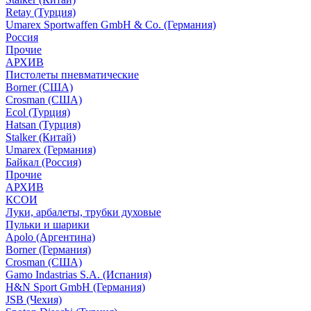
Retay (Турция)
Umarex Sportwaffen GmbH & Co. (Германия)
Россия
Прочие
АРХИВ
Пистолеты пневматические
Borner (США)
Crosman (США)
Ecol (Турция)
Hatsan (Турция)
Stalker (Китай)
Umarex (Германия)
Байкал (Россия)
Прочие
АРХИВ
КСОИ
Луки, арбалеты, трубки духовые
Пульки и шарики
Apolo (Аргентина)
Borner (Германия)
Crosman (США)
Gamo Indastrias S.A. (Испания)
H&N Sport GmbH (Германия)
JSB (Чехия)