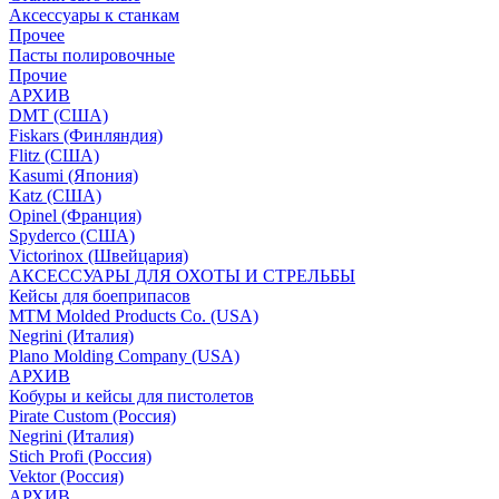
Аксессуары к станкам
Прочее
Пасты полировочные
Прочие
АРХИВ
DMT (США)
Fiskars (Финляндия)
Flitz (США)
Kasumi (Япония)
Katz (США)
Opinel (Франция)
Spyderco (США)
Victorinox (Швейцария)
АКСЕССУАРЫ ДЛЯ ОХОТЫ И СТРЕЛЬБЫ
Кейсы для боеприпасов
MTM Molded Products Co. (USA)
Negrini (Италия)
Plano Molding Company (USA)
АРХИВ
Кобуры и кейсы для пистолетов
Pirate Custom (Россия)
Negrini (Италия)
Stich Profi (Россия)
Vektor (Россия)
АРХИВ