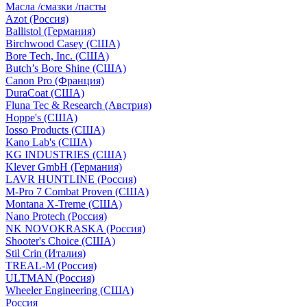
Масла /смазки /пасты
Azot (Россия)
Ballistol (Германия)
Birchwood Casey (США)
Bore Tech, Inc. (США)
Butch’s Bore Shine (СШA)
Canon Pro (Франция)
DuraCoat (США)
Fluna Tec & Research (Австрия)
Hoppe's (США)
Iosso Products (США)
Kano Lab's (США)
KG INDUSTRIES (США)
Klever GmbH (Германия)
LAVR HUNTLINE (Россия)
M-Pro 7 Combat Proven (СШA)
Montana X-Treme (США)
Nano Protech (Россия)
NK NOVOKRASKA (Россия)
Shooter's Choice (СШA)
Stil Crin (Италия)
TREAL-M (Россия)
ULTMAN (Россия)
Wheeler Engineering (СШA)
Россия