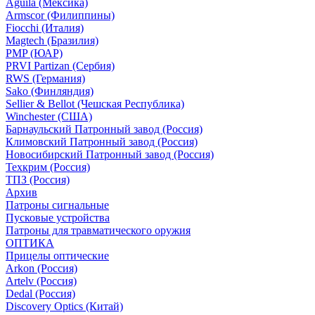
Aguila (Мексика)
Armscor (Филиппины)
Fiocchi (Италия)
Magtech (Бразилия)
PMP (ЮАР)
PRVI Partizan (Сербия)
RWS (Германия)
Sako (Финляндия)
Sellier & Bellot (Чешская Республика)
Winchester (США)
Барнаульский Патронный завод (Россия)
Климовский Патронный завод (Россия)
Новосибирский Патронный завод (Россия)
Техкрим (Россия)
ТПЗ (Россия)
Архив
Патроны сигнальные
Пусковые устройства
Патроны для травматического оружия
ОПТИКА
Прицелы оптические
Arkon (Россия)
Artelv (Россия)
Dedal (Россия)
Discovery Optics (Китай)