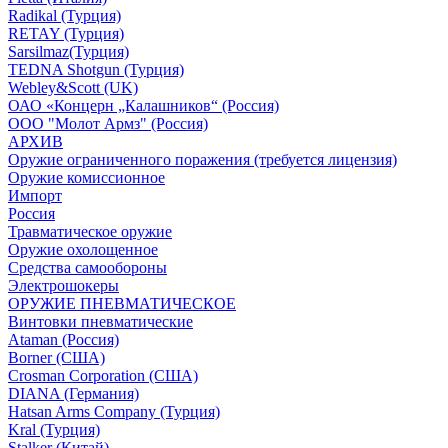
Radikal (Турция)
RETAY (Турция)
Sarsilmaz(Турция)
TEDNA Shotgun (Турция)
Webley&Scott (UK)
ОАО «Концерн „Калашников“ (Россия)
ООО "Молот Армз" (Россия)
АРХИВ
Оружие ограниченного поражения (требуется лицензия)
Оружие комиссионное
Импорт
Россия
Травматическое оружие
Оружие охолощенное
Средства самообороны
Электрошокеры
ОРУЖИЕ ПНЕВМАТИЧЕСКОЕ
Винтовки пневматические
Ataman (Россия)
Borner (США)
Crosman Corporation (США)
DIANA (Германия)
Hatsan Arms Company (Турция)
Kral (Турция)
Stalker (Китай)