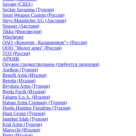
Savage (США)
Seckin Savunma (Турция)
Sport Weapon Custom (Россия)
Steyr-Mannlicher AG (Австрия)
Strasser (Австрия)
Tikka (Финляндия)
Winchester
ОАО «Концерн „Калашников“» (Россия)
ООО "Молот армз" (Россия)
ТОЗ (Россия)
АРХИВ
Оружие гладкоствольное (требуется лицензия)
Aselkon (Турция)
Benelli Armi (Италия)
Beretta (Италия)
Beydora Arms (Турция)
Breda Fucili (Италия)
Fabarm S.p.A. (Италия)
Hatsan Arms Company (Турция)
Huglu Hunting Fireafrms (Турция)
Hunt Group (Турция)
Istanbul Silah (Турция)
Kral Arms (Турция)
Marocchi (Италия)
Pietta (Италия)