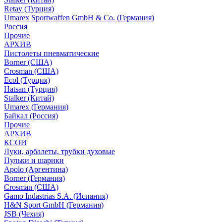
Retay (Турция)
Umarex Sportwaffen GmbH & Co. (Германия)
Россия
Прочие
АРХИВ
Пистолеты пневматические
Borner (США)
Crosman (США)
Ecol (Турция)
Hatsan (Турция)
Stalker (Китай)
Umarex (Германия)
Байкал (Россия)
Прочие
АРХИВ
КСОИ
Луки, арбалеты, трубки духовые
Пульки и шарики
Apolo (Аргентина)
Borner (Германия)
Crosman (США)
Gamo Indastrias S.A. (Испания)
H&N Sport GmbH (Германия)
JSB (Чехия)