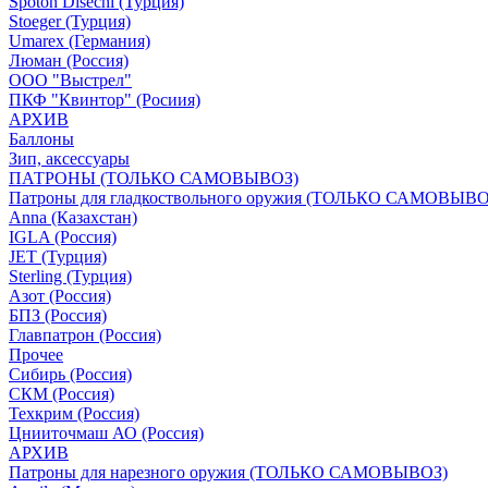
Spoton Disechi (Турция)
Stoeger (Турция)
Umarex (Германия)
Люман (Россия)
ООО "Выстрел"
ПКФ "Квинтор" (Росиия)
АРХИВ
Баллоны
Зип, аксессуары
ПАТРОНЫ (ТОЛЬКО САМОВЫВОЗ)
Патроны для гладкоствольного оружия (ТОЛЬКО САМОВЫВО
Anna (Казахстан)
IGLA (Россия)
JET (Турция)
Sterling (Турция)
Азот (Россия)
БПЗ (Россия)
Главпатрон (Россия)
Прочее
Сибирь (Россия)
СКМ (Россия)
Техкрим (Россия)
Цнииточмаш АО (Россия)
АРХИВ
Патроны для нарезного оружия (ТОЛЬКО САМОВЫВОЗ)