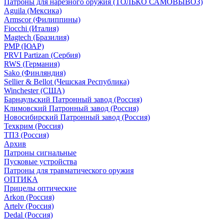
Патроны для нарезного оружия (ТОЛЬКО САМОВЫВОЗ)
Aguila (Мексика)
Armscor (Филиппины)
Fiocchi (Италия)
Magtech (Бразилия)
PMP (ЮАР)
PRVI Partizan (Сербия)
RWS (Германия)
Sako (Финляндия)
Sellier & Bellot (Чешская Республика)
Winchester (США)
Барнаульский Патронный завод (Россия)
Климовский Патронный завод (Россия)
Новосибирский Патронный завод (Россия)
Техкрим (Россия)
ТПЗ (Россия)
Архив
Патроны сигнальные
Пусковые устройства
Патроны для травматического оружия
ОПТИКА
Прицелы оптические
Arkon (Россия)
Artelv (Россия)
Dedal (Россия)