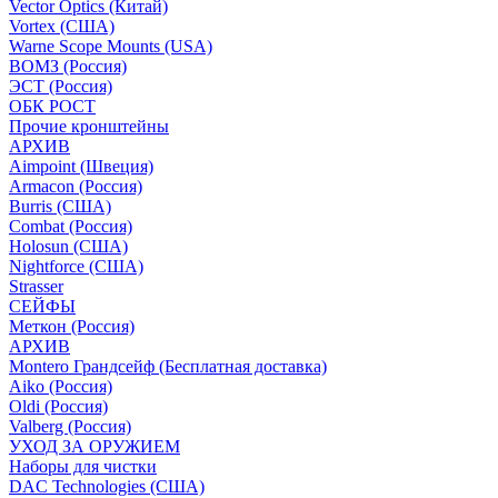
Vector Optics (Китай)
Vortex (США)
Warne Scope Mounts (USA)
ВОМЗ (Россия)
ЭСТ (Россия)
ОБК РОСТ
Прочие кронштейны
АРХИВ
Aimpoint (Швеция)
Armacon (Россия)
Burris (США)
Combat (Россия)
Holosun (США)
Nightforce (США)
Strasser
СЕЙФЫ
Меткон (Россия)
АРХИВ
Montero Грандсейф (Бесплатная доставка)
Aiko (Россия)
Oldi (Россия)
Valberg (Россия)
УХОД ЗА ОРУЖИЕМ
Наборы для чистки
DAC Technologies (США)