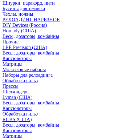
Шнурки, паракорд, нити
Бусины для темляка
Чехлы, ножны
РЕЛОАДИНГ НАРЕЗНОЕ
DIY Devices (Россия)
Hornady (США)
Весы, дозаторы, комбайны
Прочие
LEE Precision (США)
Весы, дозаторы, комбайны
Капсюляторы
Матрицы
Молотковые наборы
Наборы для релоадинга
Обработка гильз
Преcсы
Шелхолдеры
Lyman (США)
Весы, дозаторы, комбайны
Капсюляторы
Обработка гильз
RCBS (США)
Весы, дозаторы, комбайны
Капсюляторы
Матрицы