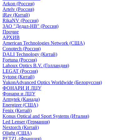
Arkon (Россия)
Artelv (Россия)
iRay (Китай)
RikaNV (Россия)
ЗАО "Дедал-НВ" (Россия)
Прочие
АРХИВ
American Technologies Network (США)
Conotech (Россия)
DALI Technology (Китай)
Fortuna (Россия)
Lahoux Optics B.V. (Голландия)
LEGAT (Россия)
Sytong (Китай)
YukonAdvanced Optics Worldwide (Белоруссия)
ФОНАРИ И ЛЦУ
Фонари и ЛЦУ
Armytek (Канада)
Energizer (США)
Fenix (Китай)
Konus Optical and Sport Systems (Италия)
Led Lenser (Германия)
Nextorch (Китай)
Olight (США)
PETZL (Франция)