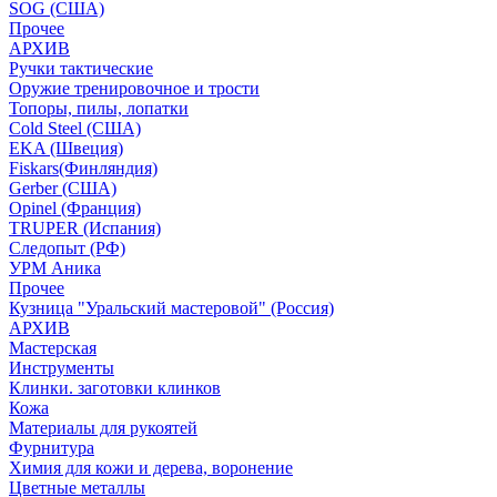
SOG (США)
Прочее
АРХИВ
Ручки тактические
Оружие тренировочное и трости
Топоры, пилы, лопатки
Cold Steel (США)
EKA (Швеция)
Fiskars(Финляндия)
Gerber (США)
Opinel (Франция)
TRUPER (Испания)
Следопыт (РФ)
УРМ Аника
Прочее
Кузница "Уральский мастеровой" (Россия)
АРХИВ
Мастерская
Инструменты
Клинки. заготовки клинков
Кожа
Материалы для рукоятей
Фурнитура
Химия для кожи и дерева, воронение
Цветные металлы