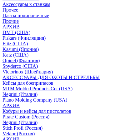
Аксессуары к станкам
Прочее
Пасты полировочные
Прочие
АРХИВ
DMT (США)
Fiskars (Финляндия)
Flitz (США)
Kasumi (Япония)
Katz (США)
Opinel (Франция)
Spyderco (США)
Victorinox (Швейцария)
АКСЕССУАРЫ ДЛЯ ОХОТЫ И СТРЕЛЬБЫ
Кейсы для боеприпасов
MTM Molded Products Co. (USA)
Negrini (Италия)
Plano Molding Company (USA)
АРХИВ
Кобуры и кейсы для пистолетов
Pirate Custom (Россия)
Negrini (Италия)
Stich Profi (Россия)
Vektor (Россия)
АРХИВ