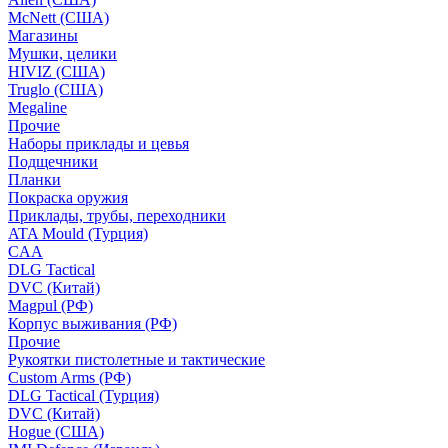
McNett (США)
Магазины
Мушки, целики
HIVIZ (США)
Truglo (США)
Megaline
Прочие
Наборы приклады и цевья
Подщечники
Планки
Покраска оружия
Приклады, трубы, переходники
ATA Mould (Турция)
CAA
DLG Tactical
DVC (Китай)
Magpul (РФ)
Корпус выживания (РФ)
Прочие
Рукоятки пистолетные и тактические
Custom Arms (РФ)
DLG Tactical (Турция)
DVC (Китай)
Hogue (США)