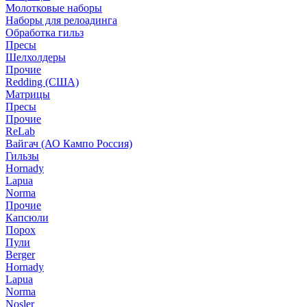
Молотковые наборы
Наборы для релоадинга
Обработка гильз
Пресы
Шелхолдеры
Прочие
Redding (США)
Матрицы
Пресы
Прочие
ReLab
Вайгач (АО Кампо Россия)
Гильзы
Hornady
Lapua
Norma
Прочие
Капсюли
Порох
Пули
Berger
Hornady
Lapua
Norma
Nosler