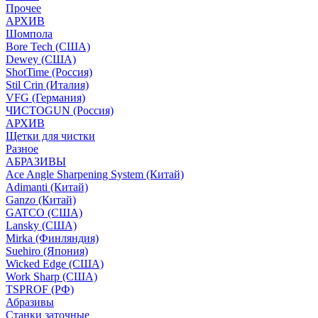
Прочее
АРХИВ
Шомпола
Bore Tech (США)
Dewey (США)
ShotTime (Россия)
Stil Crin (Италия)
VFG (Германия)
ЧИСТОGUN (Россия)
АРХИВ
Щетки для чистки
Разное
АБРАЗИВЫ
Ace Angle Sharpening System (Китай)
Adimanti (Китай)
Ganzo (Китай)
GATCO (США)
Lansky (США)
Mirka (Финляндия)
Suehiro (Япония)
Wicked Edge (США)
Work Sharp (США)
TSPROF (РФ)
Абразивы
Станки заточные