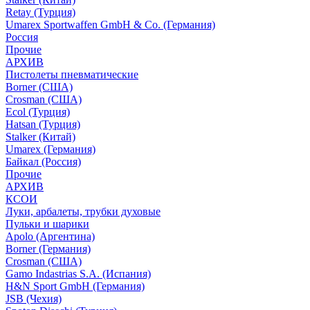
Retay (Турция)
Umarex Sportwaffen GmbH & Co. (Германия)
Россия
Прочие
АРХИВ
Пистолеты пневматические
Borner (США)
Crosman (США)
Ecol (Турция)
Hatsan (Турция)
Stalker (Китай)
Umarex (Германия)
Байкал (Россия)
Прочие
АРХИВ
КСОИ
Луки, арбалеты, трубки духовые
Пульки и шарики
Apolo (Аргентина)
Borner (Германия)
Crosman (США)
Gamo Indastrias S.A. (Испания)
H&N Sport GmbH (Германия)
JSB (Чехия)