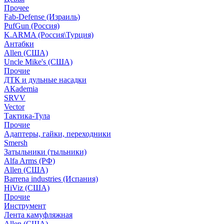
Прочее
Fab-Defense (Израиль)
PufGun (Россия)
K.ARMA (Россия\Турция)
Антабки
Allen (США)
Uncle Mike's (США)
Прочие
ДТК и дульные насадки
АКademia
SRVV
Vector
Тактика-Тула
Прочие
Адаптеры, гайки, переходники
Smersh
Затыльники (тыльники)
Alfa Arms (РФ)
Allen (США)
Barrena industries (Испания)
HiViz (США)
Прочие
Инструмент
Лента камуфляжная
Allen (США)