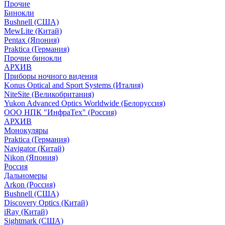
Прочие
Бинокли
Bushnell (США)
MewLite (Китай)
Pentax (Япония)
Praktica (Германия)
Прочие бинокли
АРХИВ
Приборы ночного видения
Konus Optical and Sport Systems (Италия)
NiteSite (Великобритания)
Yukon Advanced Optics Worldwide (Белоруссия)
ООО НПК "ИнфраТех" (Россия)
АРХИВ
Монокуляры
Praktica (Германия)
Navigator (Китай)
Nikon (Япония)
Россия
Дальномеры
Arkon (Россия)
Bushnell (США)
Discovery Optics (Китай)
iRay (Китай)
Sightmark (США)