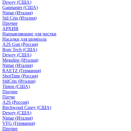
Dewey (США)
Ganmaster (США)
Nimar (Италия)
Stil Crin (Италия)
Прочие
АРХИВ
Направляющие для чистки
Насадки для шомпола
A2S Gun (Россия)
Bore Tech (США)
Dewey (США)
Megaline (Италия)
Nimar (Италия)
RAETZ (Германия)
ShotTime (Россия)
StilCrin (Италия)
Tipton (США)
Прочие
Патчи
A2S (Россия)
Birchwood Casey (США)
Dewey (США)
Nimar (Италия)
VFG (Германия)
Прочие