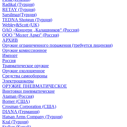
Radikal (Турция)
RETAY (Турция)
Sarsilmaz(Турция)
TEDNA Shotgun (Турция)
Webley&Scott (UK)
ОАО «Концерн „Калашников“ (Россия)
ООО "Молот Армз" (Россия)
АРХИВ
Оружие ограниченного поражения (требуется лицензия)
Оружие комиссионное
Импорт
Россия
Травматическое оружие
Оружие охолощенное
Средства самообороны
Электрошокеры
ОРУЖИЕ ПНЕВМАТИЧЕСКОЕ
Винтовки пневматические
Ataman (Россия)
Borner (США)
Crosman Corporation (США)
DIANA (Германия)
Hatsan Arms Company (Турция)
Kral (Турция)
Stalker (Китай)