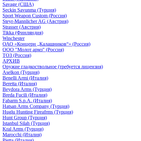
Savage (США)
Seckin Savunma (Турция)
Sport Weapon Custom (Россия)
Steyr-Mannlicher AG (Австрия)
Strasser (Австрия)
Tikka (Финляндия)
Winchester
ОАО «Концерн „Калашников“» (Россия)
ООО "Молот армз" (Россия)
ТОЗ (Россия)
АРХИВ
Оружие гладкоствольное (требуется лицензия)
Aselkon (Турция)
Benelli Armi (Италия)
Beretta (Италия)
Beydora Arms (Турция)
Breda Fucili (Италия)
Fabarm S.p.A. (Италия)
Hatsan Arms Company (Турция)
Huglu Hunting Fireafrms (Турция)
Hunt Group (Турция)
Istanbul Silah (Турция)
Kral Arms (Турция)
Marocchi (Италия)
Pietta (Италия)