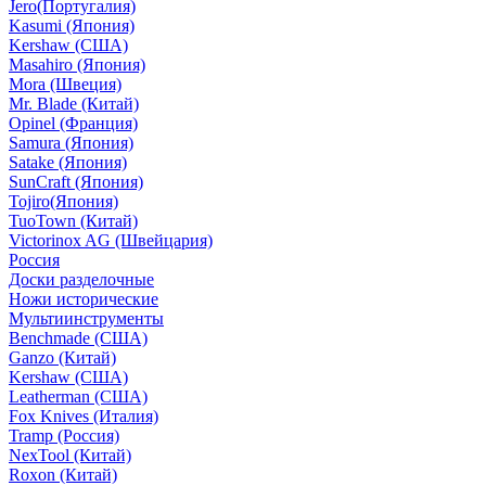
Jero(Португалия)
Kasumi (Япония)
Kershaw (США)
Masahiro (Япония)
Mora (Швеция)
Mr. Blade (Китай)
Opinel (Франция)
Samura (Япония)
Satake (Япония)
SunCraft (Япония)
Tojiro(Япония)
TuoTown (Китай)
Victorinox AG (Швейцария)
Россия
Доски разделочные
Ножи исторические
Мультиинструменты
Benchmade (США)
Ganzo (Китай)
Kershaw (США)
Leatherman (США)
Fox Knives (Италия)
Tramp (Россия)
NexTool (Китай)
Roxon (Китай)