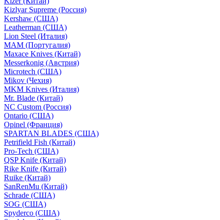
Kizer (Китай)
Kizlyar Supreme (Россия)
Kershaw (США)
Leatherman (США)
Lion Steel (Италия)
MAM (Португалия)
Maxace Knives (Китай)
Messerkonig (Австрия)
Microtech (США)
Mikov (Чехия)
MKM Knives (Италия)
Mr. Blade (Китай)
NC Custom (Россия)
Ontario (США)
Opinel (Франция)
SPARTAN BLADES (США)
Petrifield Fish (Китай)
Pro-Tech (США)
QSP Knife (Китай)
Rike Knife (Китай)
Ruike (Китай)
SanRenMu (Китай)
Schrade (США)
SOG (США)
Spyderco (США)