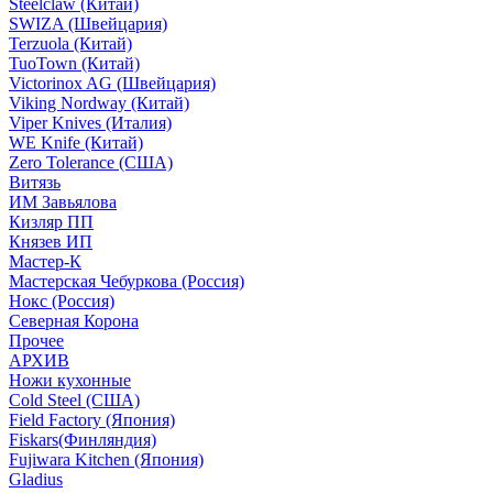
Steelclaw (Китай)
SWIZA (Швейцария)
Terzuola (Китай)
TuoTown (Китай)
Victorinox AG (Швейцария)
Viking Nordway (Китай)
Viper Knives (Италия)
WE Knife (Китай)
Zero Tolerance (США)
Витязь
ИМ Завьялова
Кизляр ПП
Князев ИП
Мастер-К
Мастерская Чебуркова (Россия)
Нокс (Россия)
Северная Корона
Прочее
АРХИВ
Ножи кухонные
Cold Steel (США)
Field Factory (Япония)
Fiskars(Финляндия)
Fujiwara Kitchen (Япония)
Gladius