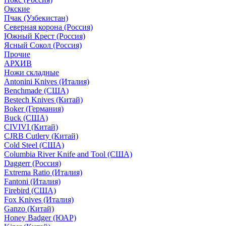
Окские
Пчак (Узбекистан)
Северная корона (Россия)
Южный Крест (Россия)
Ясный Сокол (Россия)
Прочие
АРХИВ
Ножи складные
Antonini Knives (Италия)
Benchmade (США)
Bestech Knives (Китай)
Boker (Германия)
Buck (США)
CIVIVI (Китай)
CJRB Cutlery (Китай)
Cold Steel (США)
Columbia River Knife and Tool (США)
Daggerr (Россия)
Extrema Ratio (Италия)
Fantoni (Италия)
Firebird (США)
Fox Knives (Италия)
Ganzo (Китай)
Honey Badger (ЮАР)