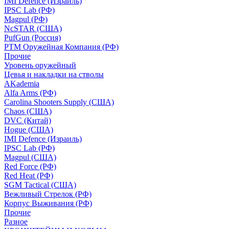
IMI Defence (Израиль)
IPSC Lab (РФ)
Magpul (РФ)
NcSTAR (США)
PufGun (Россия)
РТМ Оружейная Компания (РФ)
Прочие
Уровень оружейный
Цевья и накладки на стволы
AKademia
Alfa Arms (РФ)
Carolina Shooters Supply (США)
Chaos (США)
DVC (Китай)
Hogue (США)
IMI Defence (Израиль)
IPSC Lab (РФ)
Magpul (США)
Red Force (РФ)
Red Heat (РФ)
SGM Tactical (США)
Вежливый Стрелок (РФ)
Корпус Выживания (РФ)
Прочие
Разное