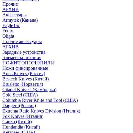
Прочие
АРХИВ
Аксессуары
Armytek (Канада)
EagleTac
Fenix
Olight
Прочие аксессуары
АРХИВ
Зарядные устройства
Элементы питания
НОЖИ\ТОПОРЫ\ПИЛЫ
Ножи фиксированные
Apus Knives (Россия)
Bestech Knives (Китай)
Brusletto (Норвегия)
Citadel Knivesl (Камбоджа)
Cold Steel (США)
Columbia River Knife and Tool (США)
Daggerr (Россия)
Extrema Ratio Knives Division (Италия)
Fox Knives (Италия)
Ganzo (Китай)
Huntlandia (Китай)
Kershaw (США)