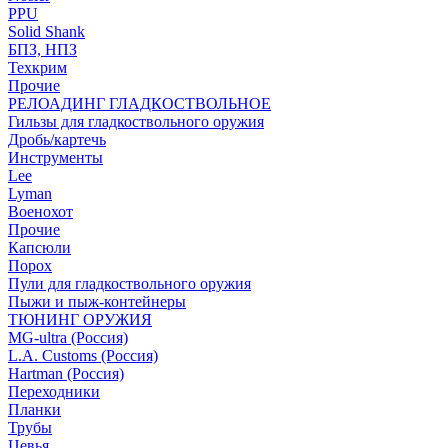
PPU
Solid Shank
БПЗ, НПЗ
Техкрим
Прочие
РЕЛОАДИНГ ГЛАДКОСТВОЛЬНОЕ
Гильзы для гладкоствольного оружия
Дробь/картечь
Инструменты
Lee
Lyman
Военохот
Прочие
Капсюли
Порох
Пули для гладкоствольного оружия
Пыжи и пыж-контейнеры
ТЮНИНГ ОРУЖИЯ
MG-ultra (Россия)
L.A. Customs (Россия)
Hartman (Россия)
Переходники
Планки
Трубы
Цевья