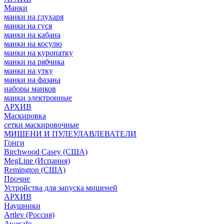
Манки
манки на глухаря
манки на гуся
манки на кабана
манки на косулю
манки на куропатку
манки на рябчика
манки на утку
манки на фазана
наборы манков
манки электронные
АРХИВ
Маскировка
сетки маскировочные
МИШЕНИ И ПУЛЕУЛАВЛЕВАТЕЛИ
Гонги
Birchwood Casey (США)
MegLine (Испания)
Remington (США)
Прочие
Устройства для запуска мишеней
АРХИВ
Наушники
Artlev (Россия)
Awesafe