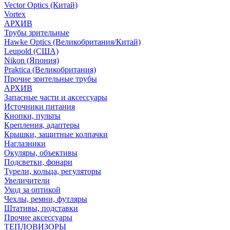
Vector Optics (Китай)
Vortex
АРХИВ
Трубы зрительные
Hawke Optics (Великобритания/Китай)
Leupold (США)
Nikon (Япония)
Praktica (Великобритания)
Прочие зрительные трубы
АРХИВ
Запасные части и аксессуары
Источники питания
Кнопки, пульты
Крепления, адаптеры
Крышки, защитные колпачки
Наглазники
Окуляры, объективы
Подсветки, фонари
Турели, кольца, регуляторы
Увеличители
Уход за оптикой
Чехлы, ремни, футляры
Штативы, подставки
Прочие аксессуары
ТЕПЛОВИЗОРЫ