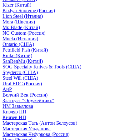
Kizer (Китай)
Kizlyar Supreme (Россия)
Lion Steel (Италия)
Mora (Швеция)
Mr. Blade (Китай)
NC Custom (Россия)
Muela (Испания)
Ontario (США)
Petrifield Fish (Китай)
Ruike (Китай)
SanRenMu (Китай)
SOG Specialty Knives & Tools (США)
Spyderco (США)
Steel Will (США)
Ural EDC (Россия)
АиР
Волчий Век (Россия)
Златоуст "Оружейникъ"
ИМ Завьялова
Кизляр ПП
Князев ИП
Мастерская Тать (Антон Белоусов)
Мастерская Ульданова
Мастерская Чебуркова (Россия)
Нокс (Россия)