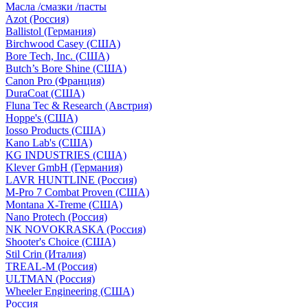
Масла /смазки /пасты
Azot (Россия)
Ballistol (Германия)
Birchwood Casey (США)
Bore Tech, Inc. (США)
Butch’s Bore Shine (СШA)
Canon Pro (Франция)
DuraCoat (США)
Fluna Tec & Research (Австрия)
Hoppe's (США)
Iosso Products (США)
Kano Lab's (США)
KG INDUSTRIES (США)
Klever GmbH (Германия)
LAVR HUNTLINE (Россия)
M-Pro 7 Combat Proven (СШA)
Montana X-Treme (США)
Nano Protech (Россия)
NK NOVOKRASKA (Россия)
Shooter's Choice (СШA)
Stil Crin (Италия)
TREAL-M (Россия)
ULTMAN (Россия)
Wheeler Engineering (СШA)
Россия