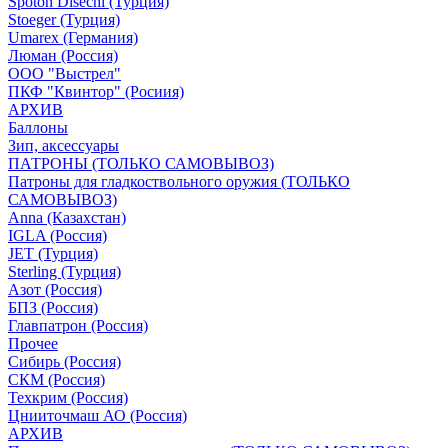
Spoton Disechi (Турция)
Stoeger (Турция)
Umarex (Германия)
Люман (Россия)
ООО "Выстрел"
ПКФ "Квинтор" (Росиия)
АРХИВ
Баллоны
Зип, аксессуары
ПАТРОНЫ (ТОЛЬКО САМОВЫВОЗ)
Патроны для гладкоствольного оружия (ТОЛЬКО
САМОВЫВОЗ)
Anna (Казахстан)
IGLA (Россия)
JET (Турция)
Sterling (Турция)
Азот (Россия)
БПЗ (Россия)
Главпатрон (Россия)
Прочее
Сибирь (Россия)
СКМ (Россия)
Техкрим (Россия)
Цнииточмаш АО (Россия)
АРХИВ