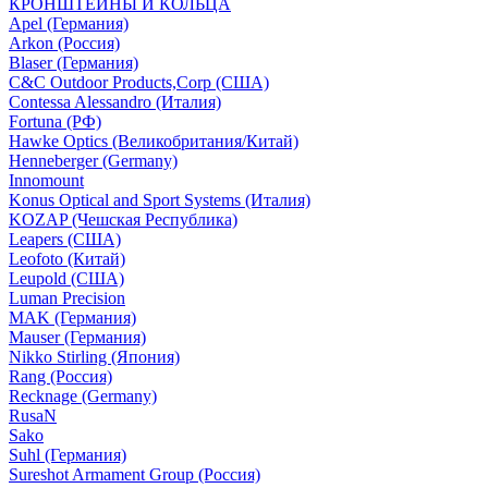
КРОНШТЕЙНЫ И КОЛЬЦА
Apel (Германия)
Arkon (Россия)
Blaser (Германия)
C&C Outdoor Products,Corp (США)
Contessa Alessandro (Италия)
Fortuna (РФ)
Hawke Optics (Великобритания/Китай)
Henneberger (Germany)
Innomount
Konus Optical and Sport Systems (Италия)
KOZAP (Чешская Республика)
Leapers (США)
Leofoto (Китай)
Leupold (США)
Luman Precision
MAK (Германия)
Mauser (Германия)
Nikko Stirling (Япония)
Rang (Россия)
Recknage (Germany)
RusaN
Sako
Suhl (Германия)
Sureshot Armament Group (Россия)