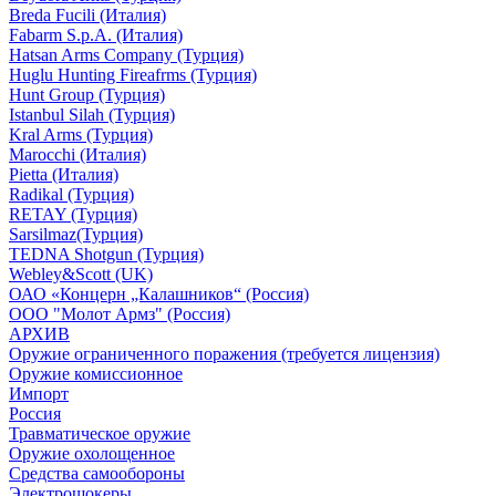
Breda Fucili (Италия)
Fabarm S.p.A. (Италия)
Hatsan Arms Company (Турция)
Huglu Hunting Fireafrms (Турция)
Hunt Group (Турция)
Istanbul Silah (Турция)
Kral Arms (Турция)
Marocchi (Италия)
Pietta (Италия)
Radikal (Турция)
RETAY (Турция)
Sarsilmaz(Турция)
TEDNA Shotgun (Турция)
Webley&Scott (UK)
ОАО «Концерн „Калашников“ (Россия)
ООО "Молот Армз" (Россия)
АРХИВ
Оружие ограниченного поражения (требуется лицензия)
Оружие комиссионное
Импорт
Россия
Травматическое оружие
Оружие охолощенное
Средства самообороны
Электрошокеры