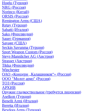
Huglu (Турция)
NRG (Россия)
Norinco (Китай)
ORSIS (Россия)
Remington Arms (США)
Retay (Турция)
Sabatti (Италия)
Sako (Финляндия)
Sauer (Германия)
Savage (США)
Seckin Savunma (Турция)
Sport Weapon Custom (Россия)
Steyr-Mannlicher AG (Австрия)
Strasser (Австрия)
Tikka (Финляндия)
Winchester
ОАО «Концерн „Калашников“» (Россия)
ООО "Молот армз" (Россия)
ТОЗ (Россия)
АРХИВ
Оружие гладкоствольное (требуется лицензия)
Aselkon (Турция)
Benelli Armi (Италия)
Beretta (Италия)
Beydora Arms (Турция)