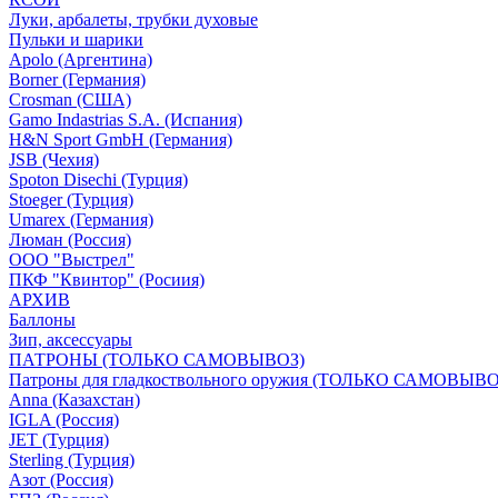
Луки, арбалеты, трубки духовые
Пульки и шарики
Apolo (Аргентина)
Borner (Германия)
Crosman (США)
Gamo Indastrias S.A. (Испания)
H&N Sport GmbH (Германия)
JSB (Чехия)
Spoton Disechi (Турция)
Stoeger (Турция)
Umarex (Германия)
Люман (Россия)
ООО "Выстрел"
ПКФ "Квинтор" (Росиия)
АРХИВ
Баллоны
Зип, аксессуары
ПАТРОНЫ (ТОЛЬКО САМОВЫВОЗ)
Патроны для гладкоствольного оружия (ТОЛЬКО САМОВЫВО
Anna (Казахстан)
IGLA (Россия)
JET (Турция)
Sterling (Турция)
Азот (Россия)