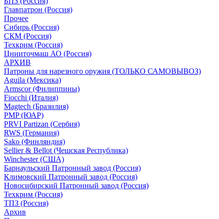
БПЗ (Россия)
Главпатрон (Россия)
Прочее
Сибирь (Россия)
СКМ (Россия)
Техкрим (Россия)
Цнииточмаш АО (Россия)
АРХИВ
Патроны для нарезного оружия (ТОЛЬКО САМОВЫВОЗ)
Aguila (Мексика)
Armscor (Филиппины)
Fiocchi (Италия)
Magtech (Бразилия)
PMP (ЮАР)
PRVI Partizan (Сербия)
RWS (Германия)
Sako (Финляндия)
Sellier & Bellot (Чешская Республика)
Winchester (США)
Барнаульский Патронный завод (Россия)
Климовский Патронный завод (Россия)
Новосибирский Патронный завод (Россия)
Техкрим (Россия)
ТПЗ (Россия)
Архив