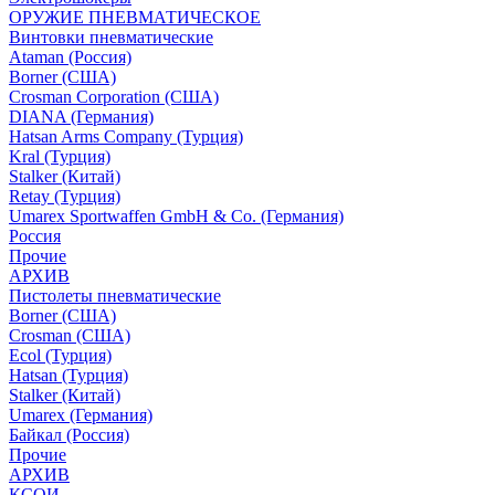
ОРУЖИЕ ПНЕВМАТИЧЕСКОЕ
Винтовки пневматические
Ataman (Россия)
Borner (США)
Crosman Corporation (США)
DIANA (Германия)
Hatsan Arms Company (Турция)
Kral (Турция)
Stalker (Китай)
Retay (Турция)
Umarex Sportwaffen GmbH & Co. (Германия)
Россия
Прочие
АРХИВ
Пистолеты пневматические
Borner (США)
Crosman (США)
Ecol (Турция)
Hatsan (Турция)
Stalker (Китай)
Umarex (Германия)
Байкал (Россия)
Прочие
АРХИВ
КСОИ