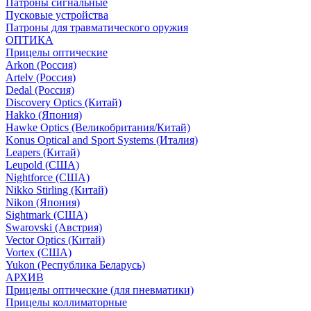
Патроны сигнальные
Пусковые устройства
Патроны для травматического оружия
ОПТИКА
Прицелы оптические
Arkon (Россия)
Artelv (Россия)
Dedal (Россия)
Discovery Optics (Китай)
Hakko (Япония)
Hawke Optics (Великобритания/Китай)
Konus Optical and Sport Systems (Италия)
Leapers (Китай)
Leupold (США)
Nightforce (США)
Nikko Stirling (Китай)
Nikon (Япония)
Sightmark (США)
Swarovski (Австрия)
Vector Optics (Китай)
Vortex (США)
Yukon (Республика Беларусь)
АРХИВ
Прицелы оптические (для пневматики)
Прицелы коллиматорные