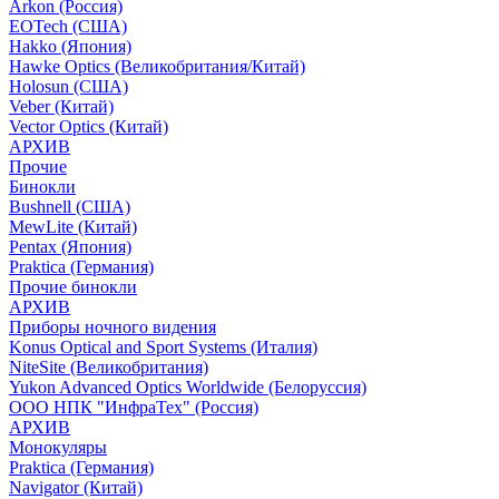
Arkon (Россия)
EOTech (США)
Hakko (Япония)
Hawke Optics (Великобритания/Китай)
Holosun (США)
Veber (Китай)
Vector Optics (Китай)
АРХИВ
Прочие
Бинокли
Bushnell (США)
MewLite (Китай)
Pentax (Япония)
Praktica (Германия)
Прочие бинокли
АРХИВ
Приборы ночного видения
Konus Optical and Sport Systems (Италия)
NiteSite (Великобритания)
Yukon Advanced Optics Worldwide (Белоруссия)
ООО НПК "ИнфраТех" (Россия)
АРХИВ
Монокуляры
Praktica (Германия)
Navigator (Китай)