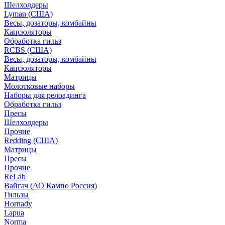
Шелхолдеры
Lyman (США)
Весы, дозаторы, комбайны
Капсюляторы
Обработка гильз
RCBS (США)
Весы, дозаторы, комбайны
Капсюляторы
Матрицы
Молотковые наборы
Наборы для релоадинга
Обработка гильз
Пресы
Шелхолдеры
Прочие
Redding (США)
Матрицы
Пресы
Прочие
ReLab
Вайгач (АО Кампо Россия)
Гильзы
Hornady
Lapua
Norma