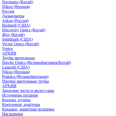
Navigator (Китай)
Nikon (Япония)
Россия
Дальномеры
Arkon (Россия)
Bushnell (США)
Discovery Optics (Китай)
iRay (Китай)
Sightmark (США)
Vector Optics (Китай)
Vortex
АРХИВ
Трубы зрительные
Hawke Optics (Великобритания/Китай)
Leupold (США)
Nikon (Япония)
Praktica (Великобритания)
Прочие зрительные трубы
АРХИВ
Запасные части и аксессуары
Источники питания
Кнопки, пульты
Крепления, адаптеры
Крышки, защитные колпачки
Наглазники