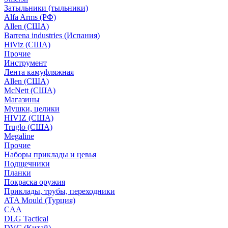
Затыльники (тыльники)
Alfa Arms (РФ)
Allen (США)
Barrena industries (Испания)
HiViz (США)
Прочие
Инструмент
Лента камуфляжная
Allen (США)
McNett (США)
Магазины
Мушки, целики
HIVIZ (США)
Truglo (США)
Megaline
Прочие
Наборы приклады и цевья
Подщечники
Планки
Покраска оружия
Приклады, трубы, переходники
ATA Mould (Турция)
CAA
DLG Tactical
DVC (Китай)