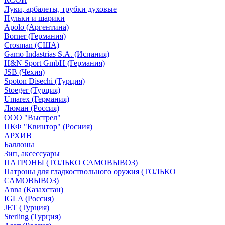
Луки, арбалеты, трубки духовые
Пульки и шарики
Apolo (Аргентина)
Borner (Германия)
Crosman (США)
Gamo Indastrias S.A. (Испания)
H&N Sport GmbH (Германия)
JSB (Чехия)
Spoton Disechi (Турция)
Stoeger (Турция)
Umarex (Германия)
Люман (Россия)
ООО "Выстрел"
ПКФ "Квинтор" (Росиия)
АРХИВ
Баллоны
Зип, аксессуары
ПАТРОНЫ (ТОЛЬКО САМОВЫВОЗ)
Патроны для гладкоствольного оружия (ТОЛЬКО
САМОВЫВОЗ)
Anna (Казахстан)
IGLA (Россия)
JET (Турция)
Sterling (Турция)