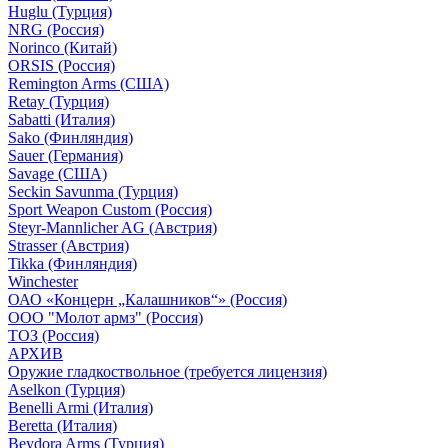
Huglu (Турция)
NRG (Россия)
Norinco (Китай)
ORSIS (Россия)
Remington Arms (США)
Retay (Турция)
Sabatti (Италия)
Sako (Финляндия)
Sauer (Германия)
Savage (США)
Seckin Savunma (Турция)
Sport Weapon Custom (Россия)
Steyr-Mannlicher AG (Австрия)
Strasser (Австрия)
Tikka (Финляндия)
Winchester
ОАО «Концерн „Калашников“» (Россия)
ООО "Молот армз" (Россия)
ТОЗ (Россия)
АРХИВ
Оружие гладкоствольное (требуется лицензия)
Aselkon (Турция)
Benelli Armi (Италия)
Beretta (Италия)
Beydora Arms (Турция)