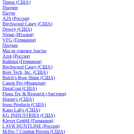
Tipton (США)
Прочие
Патчи
A2S (Россия)
Birchwood Casey (США)
Dewey (США)
Nimar (Италия)
VFG (Германия)
Прочие
Масла /смазки /пасты
Azot (Россия)
Ballistol (Германия)
Birchwood Casey (США)
Bore Tech, Inc. (США)
Butch’s Bore Shine (СШA)
Canon Pro (Франция)
DuraCoat (США)
Fluna Tec & Research (Австрия)
Hoppe's (США)
Iosso Products (США)
Kano Lab's (США)
KG INDUSTRIES (США)
Klever GmbH (Германия)
LAVR HUNTLINE (Россия)
M-Pro 7 Combat Proven (СШA)