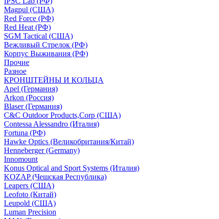
IPSC Lab (РФ)
Magpul (США)
Red Force (РФ)
Red Heat (РФ)
SGM Tactical (США)
Вежливый Стрелок (РФ)
Корпус Выживания (РФ)
Прочие
Разное
КРОНШТЕЙНЫ И КОЛЬЦА
Apel (Германия)
Arkon (Россия)
Blaser (Германия)
C&C Outdoor Products,Corp (США)
Contessa Alessandro (Италия)
Fortuna (РФ)
Hawke Optics (Великобритания/Китай)
Henneberger (Germany)
Innomount
Konus Optical and Sport Systems (Италия)
KOZAP (Чешская Республика)
Leapers (США)
Leofoto (Китай)
Leupold (США)
Luman Precision