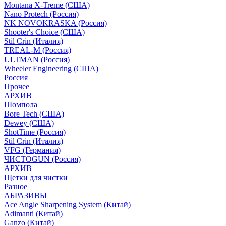
Montana X-Treme (США)
Nano Protech (Россия)
NK NOVOKRASKA (Россия)
Shooter's Choice (СШA)
Stil Crin (Италия)
TREAL-M (Россия)
ULTMAN (Россия)
Wheeler Engineering (СШA)
Россия
Прочее
АРХИВ
Шомпола
Bore Tech (США)
Dewey (США)
ShotTime (Россия)
Stil Crin (Италия)
VFG (Германия)
ЧИСТОGUN (Россия)
АРХИВ
Щетки для чистки
Разное
АБРАЗИВЫ
Ace Angle Sharpening System (Китай)
Adimanti (Китай)
Ganzo (Китай)