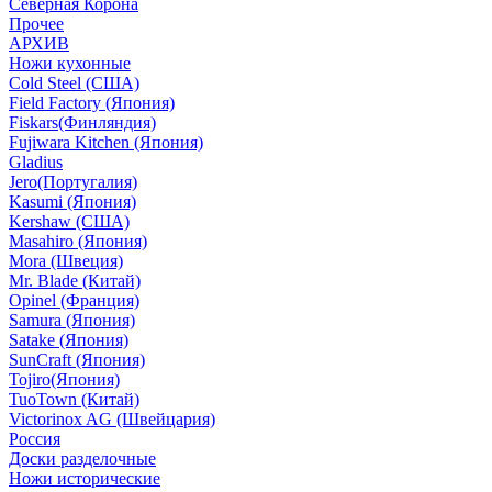
Северная Корона
Прочее
АРХИВ
Ножи кухонные
Cold Steel (США)
Field Factory (Япония)
Fiskars(Финляндия)
Fujiwara Kitchen (Япония)
Gladius
Jero(Португалия)
Kasumi (Япония)
Kershaw (США)
Masahiro (Япония)
Mora (Швеция)
Mr. Blade (Китай)
Opinel (Франция)
Samura (Япония)
Satake (Япония)
SunCraft (Япония)
Tojiro(Япония)
TuoTown (Китай)
Victorinox AG (Швейцария)
Россия
Доски разделочные
Ножи исторические