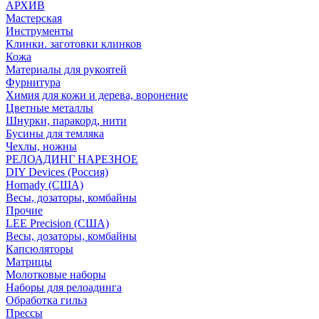
АРХИВ
Мастерская
Инструменты
Клинки. заготовки клинков
Кожа
Материалы для рукоятей
Фурнитура
Химия для кожи и дерева, воронение
Цветные металлы
Шнурки, паракорд, нити
Бусины для темляка
Чехлы, ножны
РЕЛОАДИНГ НАРЕЗНОЕ
DIY Devices (Россия)
Hornady (США)
Весы, дозаторы, комбайны
Прочие
LEE Precision (США)
Весы, дозаторы, комбайны
Капсюляторы
Матрицы
Молотковые наборы
Наборы для релоадинга
Обработка гильз
Преcсы