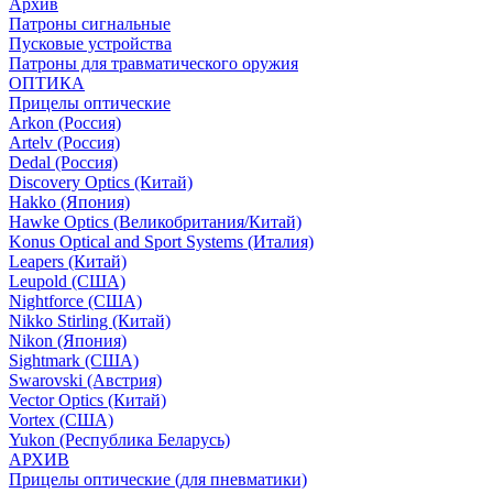
Архив
Патроны сигнальные
Пусковые устройства
Патроны для травматического оружия
ОПТИКА
Прицелы оптические
Arkon (Россия)
Artelv (Россия)
Dedal (Россия)
Discovery Optics (Китай)
Hakko (Япония)
Hawke Optics (Великобритания/Китай)
Konus Optical and Sport Systems (Италия)
Leapers (Китай)
Leupold (США)
Nightforce (США)
Nikko Stirling (Китай)
Nikon (Япония)
Sightmark (США)
Swarovski (Австрия)
Vector Optics (Китай)
Vortex (США)
Yukon (Республика Беларусь)
АРХИВ
Прицелы оптические (для пневматики)