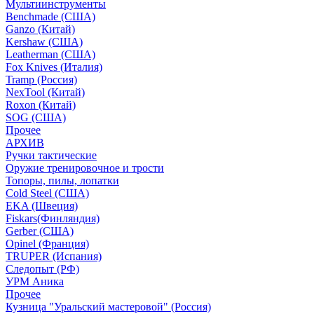
Мультиинструменты
Benchmade (США)
Ganzo (Китай)
Kershaw (США)
Leatherman (США)
Fox Knives (Италия)
Tramp (Россия)
NexTool (Китай)
Roxon (Китай)
SOG (США)
Прочее
АРХИВ
Ручки тактические
Оружие тренировочное и трости
Топоры, пилы, лопатки
Cold Steel (США)
EKA (Швеция)
Fiskars(Финляндия)
Gerber (США)
Opinel (Франция)
TRUPER (Испания)
Следопыт (РФ)
УРМ Аника
Прочее
Кузница "Уральский мастеровой" (Россия)