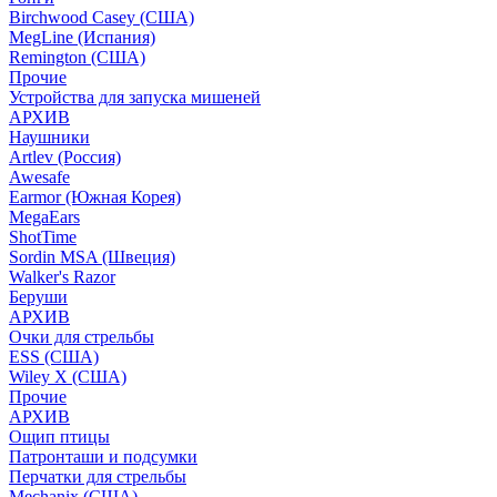
Birchwood Casey (США)
MegLine (Испания)
Remington (США)
Прочие
Устройства для запуска мишеней
АРХИВ
Наушники
Artlev (Россия)
Awesafe
Earmor (Южная Корея)
MegaEars
ShotTime
Sordin MSA (Швеция)
Walker's Razor
Беруши
АРХИВ
Очки для стрельбы
ESS (США)
Wiley X (США)
Прочие
АРХИВ
Ощип птицы
Патронташи и подсумки
Перчатки для стрельбы
Mechanix (США)