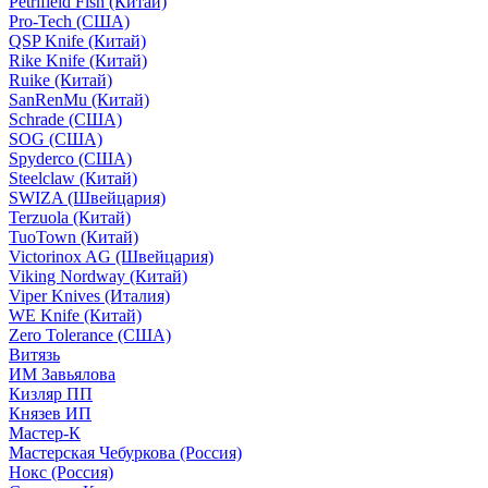
Petrifield Fish (Китай)
Pro-Tech (США)
QSP Knife (Китай)
Rike Knife (Китай)
Ruike (Китай)
SanRenMu (Китай)
Schrade (США)
SOG (США)
Spyderco (США)
Steelclaw (Китай)
SWIZA (Швейцария)
Terzuola (Китай)
TuoTown (Китай)
Victorinox AG (Швейцария)
Viking Nordway (Китай)
Viper Knives (Италия)
WE Knife (Китай)
Zero Tolerance (США)
Витязь
ИМ Завьялова
Кизляр ПП
Князев ИП
Мастер-К
Мастерская Чебуркова (Россия)
Нокс (Россия)