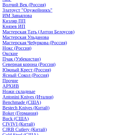
Волчий Век (Россия)
Златоуст "Оружейникъ"
ИМ Завьялова
Кизляр ПП
Князев ИП
Мастерская Тать (Антон Белоусов)
Мастерская Ульданова
Мастерская Чебуркова (Россия)
Нокс (Россия)
Окские
Пчак (Узбекистан)
Северная корона (Россия)
Южный Крест (Россия)
Ясный Сокол (Россия)
Прочие
АРХИВ
Ножи складные
Antonini Knives (Италия)
Benchmade (США)
Bestech Knives (Китай)
Boker (Германия)
Buck (США)
CIVIVI (Китай)
CJRB Cutlery (Китай)
Cold Steel (США)