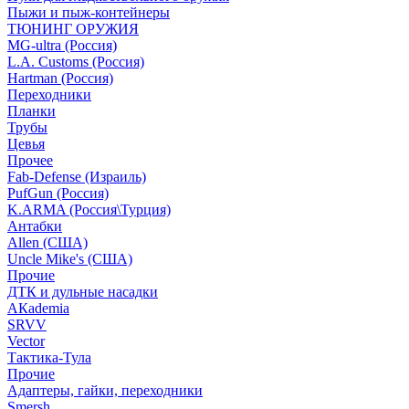
Пыжи и пыж-контейнеры
ТЮНИНГ ОРУЖИЯ
MG-ultra (Россия)
L.A. Customs (Россия)
Hartman (Россия)
Переходники
Планки
Трубы
Цевья
Прочее
Fab-Defense (Израиль)
PufGun (Россия)
K.ARMA (Россия\Турция)
Антабки
Allen (США)
Uncle Mike's (США)
Прочие
ДТК и дульные насадки
АКademia
SRVV
Vector
Тактика-Тула
Прочие
Адаптеры, гайки, переходники
Smersh