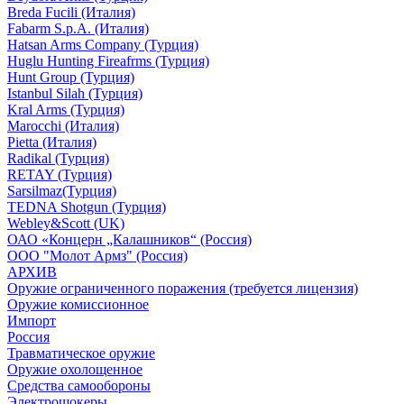
Breda Fucili (Италия)
Fabarm S.p.A. (Италия)
Hatsan Arms Company (Турция)
Huglu Hunting Fireafrms (Турция)
Hunt Group (Турция)
Istanbul Silah (Турция)
Kral Arms (Турция)
Marocchi (Италия)
Pietta (Италия)
Radikal (Турция)
RETAY (Турция)
Sarsilmaz(Турция)
TEDNA Shotgun (Турция)
Webley&Scott (UK)
ОАО «Концерн „Калашников“ (Россия)
ООО "Молот Армз" (Россия)
АРХИВ
Оружие ограниченного поражения (требуется лицензия)
Оружие комиссионное
Импорт
Россия
Травматическое оружие
Оружие охолощенное
Средства самообороны
Электрошокеры