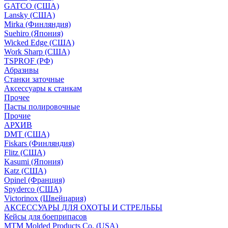
GATCO (США)
Lansky (США)
Mirka (Финляндия)
Suehiro (Япония)
Wicked Edge (США)
Work Sharp (США)
TSPROF (РФ)
Абразивы
Станки заточные
Аксессуары к станкам
Прочее
Пасты полировочные
Прочие
АРХИВ
DMT (США)
Fiskars (Финляндия)
Flitz (США)
Kasumi (Япония)
Katz (США)
Opinel (Франция)
Spyderco (США)
Victorinox (Швейцария)
АКСЕССУАРЫ ДЛЯ ОХОТЫ И СТРЕЛЬБЫ
Кейсы для боеприпасов
MTM Molded Products Co. (USA)