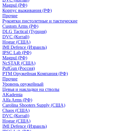
Magpul (РФ)
Корпус выживания (РФ)
Прочие
Рукоятки пистолетные и тактические
Custom Arms (РФ)
DLG Tactical (Турция)
DVC (Китай)
Hogue (США)
IMI Defence (Израиль)
IPSC Lab (РФ)
Magpul (РФ)
NcSTAR (США)
PufGun (Россия)
РТМ Оружейная Компания (РФ)
Прочие
Уровень оружейный
Цевья и накладки на стволы
AKademia
Alfa Arms (РФ)
Carolina Shooters Supply (США)
Chaos (США)
DVC (Китай)
Hogue (США)
IMI Defence (Израиль)