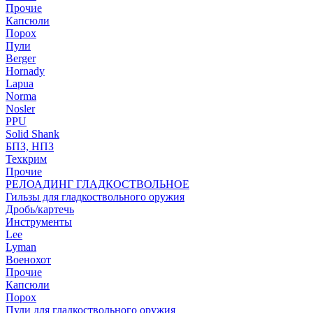
Прочие
Капсюли
Порох
Пули
Berger
Hornady
Lapua
Norma
Nosler
PPU
Solid Shank
БПЗ, НПЗ
Техкрим
Прочие
РЕЛОАДИНГ ГЛАДКОСТВОЛЬНОЕ
Гильзы для гладкоствольного оружия
Дробь/картечь
Инструменты
Lee
Lyman
Военохот
Прочие
Капсюли
Порох
Пули для гладкоствольного оружия