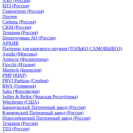
Азот (Россия)
БПЗ (Россия)
Главпатрон (Россия)
Прочее
Сибирь (Россия)
СКМ (Россия)
Техкрим (Россия)
Цнииточмаш АО (Россия)
АРХИВ
Патроны для нарезного оружия (ТОЛЬКО САМОВЫВОЗ)
Aguila (Мексика)
Armscor (Филиппины)
Fiocchi (Италия)
Magtech (Бразилия)
PMP (ЮАР)
PRVI Partizan (Сербия)
RWS (Германия)
Sako (Финляндия)
Sellier & Bellot (Чешская Республика)
Winchester (США)
Барнаульский Патронный завод (Россия)
Климовский Патронный завод (Россия)
Новосибирский Патронный завод (Россия)
Техкрим (Россия)
ТПЗ (Россия)