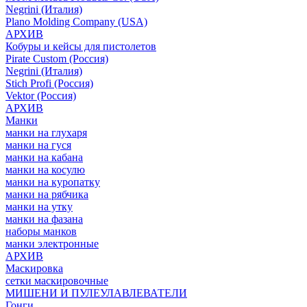
Negrini (Италия)
Plano Molding Company (USA)
АРХИВ
Кобуры и кейсы для пистолетов
Pirate Custom (Россия)
Negrini (Италия)
Stich Profi (Россия)
Vektor (Россия)
АРХИВ
Манки
манки на глухаря
манки на гуся
манки на кабана
манки на косулю
манки на куропатку
манки на рябчика
манки на утку
манки на фазана
наборы манков
манки электронные
АРХИВ
Маскировка
сетки маскировочные
МИШЕНИ И ПУЛЕУЛАВЛЕВАТЕЛИ
Гонги