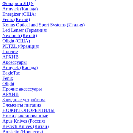
Фонари и ЛЦУ
Armytek (Канада)
Energizer (США)
Fenix (Китай)
Konus Optical and Sport Systems (Италия)
Led Lenser (Германия)
Nextorch (Китай)
Olight (США)
PETZL (Франция)
Прочие
АРХИВ
Аксессуары
Armytek (Канада)
EagleTac
Fenix
Olight
Прочие аксессуары
АРХИВ
Зарядные устройства
Элементы питания
НОЖИ\ТОПОРЫ\ПИЛЫ
Ножи фиксированные
Apus Knives (Россия)
Bestech Knives (Китай)
Brusletto (Норвегия)