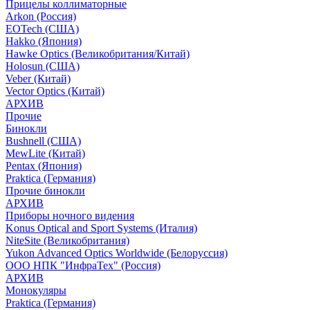
Прицелы коллиматорные
Arkon (Россия)
EOTech (США)
Hakko (Япония)
Hawke Optics (Великобритания/Китай)
Holosun (США)
Veber (Китай)
Vector Optics (Китай)
АРХИВ
Прочие
Бинокли
Bushnell (США)
MewLite (Китай)
Pentax (Япония)
Praktica (Германия)
Прочие бинокли
АРХИВ
Приборы ночного видения
Konus Optical and Sport Systems (Италия)
NiteSite (Великобритания)
Yukon Advanced Optics Worldwide (Белоруссия)
ООО НПК "ИнфраТех" (Россия)
АРХИВ
Монокуляры
Praktica (Германия)