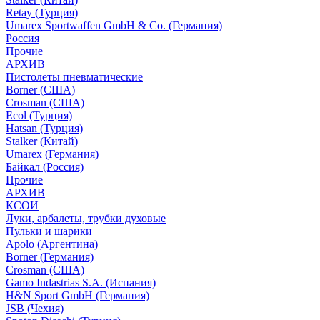
Retay (Турция)
Umarex Sportwaffen GmbH & Co. (Германия)
Россия
Прочие
АРХИВ
Пистолеты пневматические
Borner (США)
Crosman (США)
Ecol (Турция)
Hatsan (Турция)
Stalker (Китай)
Umarex (Германия)
Байкал (Россия)
Прочие
АРХИВ
КСОИ
Луки, арбалеты, трубки духовые
Пульки и шарики
Apolo (Аргентина)
Borner (Германия)
Crosman (США)
Gamo Indastrias S.A. (Испания)
H&N Sport GmbH (Германия)
JSB (Чехия)