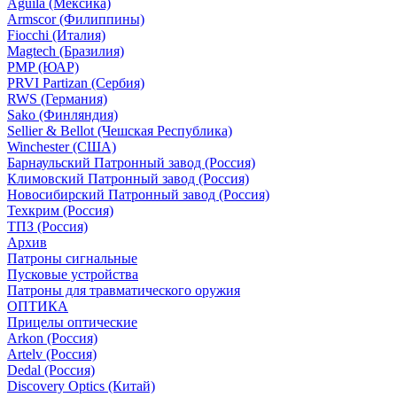
Aguila (Мексика)
Armscor (Филиппины)
Fiocchi (Италия)
Magtech (Бразилия)
PMP (ЮАР)
PRVI Partizan (Сербия)
RWS (Германия)
Sako (Финляндия)
Sellier & Bellot (Чешская Республика)
Winchester (США)
Барнаульский Патронный завод (Россия)
Климовский Патронный завод (Россия)
Новосибирский Патронный завод (Россия)
Техкрим (Россия)
ТПЗ (Россия)
Архив
Патроны сигнальные
Пусковые устройства
Патроны для травматического оружия
ОПТИКА
Прицелы оптические
Arkon (Россия)
Artelv (Россия)
Dedal (Россия)
Discovery Optics (Китай)