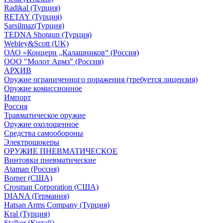
Radikal (Турция)
RETAY (Турция)
Sarsilmaz(Турция)
TEDNA Shotgun (Турция)
Webley&Scott (UK)
ОАО «Концерн „Калашников“ (Россия)
ООО "Молот Армз" (Россия)
АРХИВ
Оружие ограниченного поражения (требуется лицензия)
Оружие комиссионное
Импорт
Россия
Травматическое оружие
Оружие охолощенное
Средства самообороны
Электрошокеры
ОРУЖИЕ ПНЕВМАТИЧЕСКОЕ
Винтовки пневматические
Ataman (Россия)
Borner (США)
Crosman Corporation (США)
DIANA (Германия)
Hatsan Arms Company (Турция)
Kral (Турция)
Stalker (Китай)