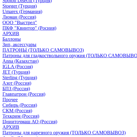
Spoton Disechi (Турция)
Stoeger (Турция)
Umarex (Германия)
Люман (Россия)
ООО "Выстрел"
ПКФ "Квинтор" (Росиия)
АРХИВ
Баллоны
Зип, аксессуары
ПАТРОНЫ (ТОЛЬКО САМОВЫВОЗ)
Патроны для гладкоствольного оружия (ТОЛЬКО САМОВЫВО
Anna (Казахстан)
IGLA (Россия)
JET (Турция)
Sterling (Турция)
Азот (Россия)
БПЗ (Россия)
Главпатрон (Россия)
Прочее
Сибирь (Россия)
СКМ (Россия)
Техкрим (Россия)
Цнииточмаш АО (Россия)
АРХИВ
Патроны для нарезного оружия (ТОЛЬКО САМОВЫВОЗ)