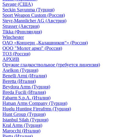
Savage (США)
Seckin Savunma (Турция)
Sport Weapon Custom (Россия)
Steyr-Mannlicher AG (Австрия)
Strasser (Австрия)
Tikka (Финляндия)
Winchester
ОАО «Концерн „Калашников“» (Россия)
ООО "Молот армз" (Россия)
ТОЗ (Россия)
АРХИВ
Оружие гладкоствольное (требуется лицензия)
Aselkon (Турция)
Benelli Armi (Италия)
Beretta (Италия)
Beydora Arms (Турция)
Breda Fucili (Италия)
Fabarm S.p.A. (Италия)
Hatsan Arms Company (Турция)
Huglu Hunting Fireafrms (Турция)
Hunt Group (Турция)
Istanbul Silah (Турция)
Kral Arms (Турция)
Marocchi (Италия)
Pietta (Италия)