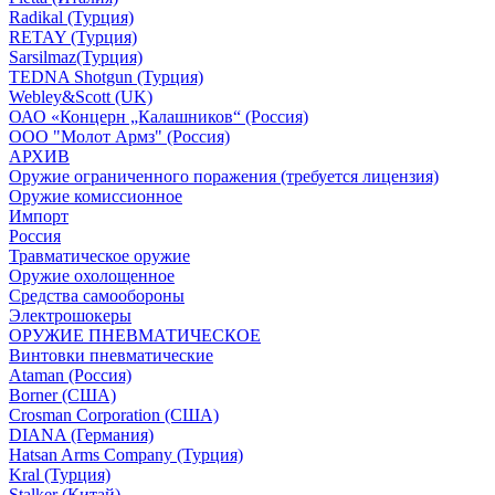
Radikal (Турция)
RETAY (Турция)
Sarsilmaz(Турция)
TEDNA Shotgun (Турция)
Webley&Scott (UK)
ОАО «Концерн „Калашников“ (Россия)
ООО "Молот Армз" (Россия)
АРХИВ
Оружие ограниченного поражения (требуется лицензия)
Оружие комиссионное
Импорт
Россия
Травматическое оружие
Оружие охолощенное
Средства самообороны
Электрошокеры
ОРУЖИЕ ПНЕВМАТИЧЕСКОЕ
Винтовки пневматические
Ataman (Россия)
Borner (США)
Crosman Corporation (США)
DIANA (Германия)
Hatsan Arms Company (Турция)
Kral (Турция)
Stalker (Китай)