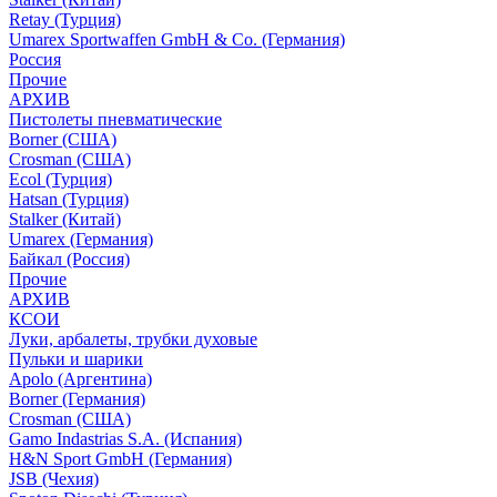
Retay (Турция)
Umarex Sportwaffen GmbH & Co. (Германия)
Россия
Прочие
АРХИВ
Пистолеты пневматические
Borner (США)
Crosman (США)
Ecol (Турция)
Hatsan (Турция)
Stalker (Китай)
Umarex (Германия)
Байкал (Россия)
Прочие
АРХИВ
КСОИ
Луки, арбалеты, трубки духовые
Пульки и шарики
Apolo (Аргентина)
Borner (Германия)
Crosman (США)
Gamo Indastrias S.A. (Испания)
H&N Sport GmbH (Германия)
JSB (Чехия)