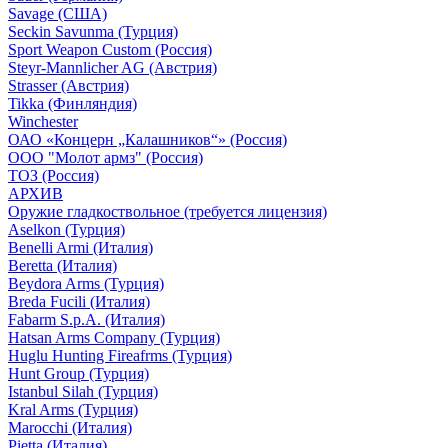
Savage (США)
Seckin Savunma (Турция)
Sport Weapon Custom (Россия)
Steyr-Mannlicher AG (Австрия)
Strasser (Австрия)
Tikka (Финляндия)
Winchester
ОАО «Концерн „Калашников“» (Россия)
ООО "Молот армз" (Россия)
ТОЗ (Россия)
АРХИВ
Оружие гладкоствольное (требуется лицензия)
Aselkon (Турция)
Benelli Armi (Италия)
Beretta (Италия)
Beydora Arms (Турция)
Breda Fucili (Италия)
Fabarm S.p.A. (Италия)
Hatsan Arms Company (Турция)
Huglu Hunting Fireafrms (Турция)
Hunt Group (Турция)
Istanbul Silah (Турция)
Kral Arms (Турция)
Marocchi (Италия)
Pietta (Италия)