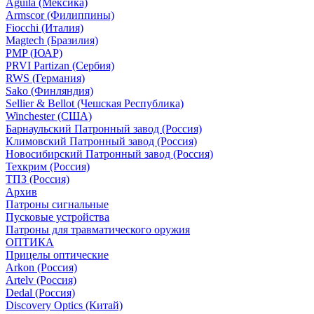
Aguila (Мексика)
Armscor (Филиппины)
Fiocchi (Италия)
Magtech (Бразилия)
PMP (ЮАР)
PRVI Partizan (Сербия)
RWS (Германия)
Sako (Финляндия)
Sellier & Bellot (Чешская Республика)
Winchester (США)
Барнаульский Патронный завод (Россия)
Климовский Патронный завод (Россия)
Новосибирский Патронный завод (Россия)
Техкрим (Россия)
ТПЗ (Россия)
Архив
Патроны сигнальные
Пусковые устройства
Патроны для травматического оружия
ОПТИКА
Прицелы оптические
Arkon (Россия)
Artelv (Россия)
Dedal (Россия)
Discovery Optics (Китай)