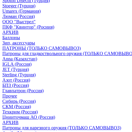
Spoton Disechi (Турция)
Stoeger (Турция)
Umarex (Германия)
Люман (Россия)
ООО "Выстрел"
ПКФ "Квинтор" (Росиия)
АРХИВ
Баллоны
Зип, аксессуары
ПАТРОНЫ (ТОЛЬКО САМОВЫВОЗ)
Патроны для гладкоствольного оружия (ТОЛЬКО САМОВЫВО
Anna (Казахстан)
IGLA (Россия)
JET (Турция)
Sterling (Турция)
Азот (Россия)
БПЗ (Россия)
Главпатрон (Россия)
Прочее
Сибирь (Россия)
СКМ (Россия)
Техкрим (Россия)
Цнииточмаш АО (Россия)
АРХИВ
Патроны для нарезного оружия (ТОЛЬКО САМОВЫВОЗ)