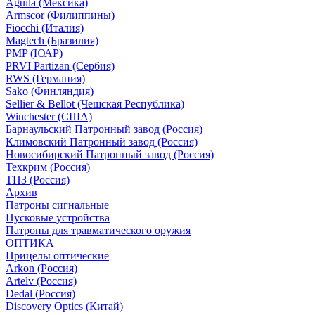
Aguila (Мексика)
Armscor (Филиппины)
Fiocchi (Италия)
Magtech (Бразилия)
PMP (ЮАР)
PRVI Partizan (Сербия)
RWS (Германия)
Sako (Финляндия)
Sellier & Bellot (Чешская Республика)
Winchester (США)
Барнаульский Патронный завод (Россия)
Климовский Патронный завод (Россия)
Новосибирский Патронный завод (Россия)
Техкрим (Россия)
ТПЗ (Россия)
Архив
Патроны сигнальные
Пусковые устройства
Патроны для травматического оружия
ОПТИКА
Прицелы оптические
Arkon (Россия)
Artelv (Россия)
Dedal (Россия)
Discovery Optics (Китай)