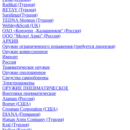
Radikal (Турция)
RETAY (Турция)
Sarsilmaz(Турция)
TEDNA Shotgun (Турция)
Webley&Scott (UK)
ОАО «Концерн „Калашников“ (Россия)
ООО "Молот Армз" (Россия)
АРХИВ
Оружие ограниченного поражения (требуется лицензия)
Оружие комиссионное
Импорт
Россия
Травматическое оружие
Оружие охолощенное
Средства самообороны
Электрошокеры
ОРУЖИЕ ПНЕВМАТИЧЕСКОЕ
Винтовки пневматические
Ataman (Россия)
Borner (США)
Crosman Corporation (США)
DIANA (Германия)
Hatsan Arms Company (Турция)
Kral (Турция)
Stalker (Китай)