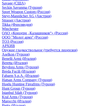
Savage (США)
Seckin Savunma (Турция)
Sport Weapon Custom (Россия)
Steyr-Mannlicher AG (Австрия)
Strasser (Австрия)
Tikka (Финляндия)
Winchester
ОАО «Концерн „Калашников“» (Россия)
ООО "Молот армз" (Россия)
ТОЗ (Россия)
АРХИВ
Оружие гладкоствольное (требуется лицензия)
Aselkon (Турция)
Benelli Armi (Италия)
Beretta (Италия)
Beydora Arms (Турция)
Breda Fucili (Италия)
Fabarm S.p.A. (Италия)
Hatsan Arms Company (Турция)
Huglu Hunting Fireafrms (Турция)
Hunt Group (Турция)
Istanbul Silah (Турция)
Kral Arms (Турция)
Marocchi (Италия)
Pietta (Италия)