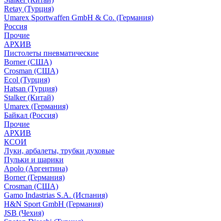
Retay (Турция)
Umarex Sportwaffen GmbH & Co. (Германия)
Россия
Прочие
АРХИВ
Пистолеты пневматические
Borner (США)
Crosman (США)
Ecol (Турция)
Hatsan (Турция)
Stalker (Китай)
Umarex (Германия)
Байкал (Россия)
Прочие
АРХИВ
КСОИ
Луки, арбалеты, трубки духовые
Пульки и шарики
Apolo (Аргентина)
Borner (Германия)
Crosman (США)
Gamo Indastrias S.A. (Испания)
H&N Sport GmbH (Германия)
JSB (Чехия)