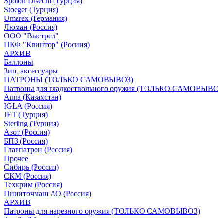
Spoton Disechi (Турция)
Stoeger (Турция)
Umarex (Германия)
Люман (Россия)
ООО "Выстрел"
ПКФ "Квинтор" (Росиия)
АРХИВ
Баллоны
Зип, аксессуары
ПАТРОНЫ (ТОЛЬКО САМОВЫВОЗ)
Патроны для гладкоствольного оружия (ТОЛЬКО САМОВЫВО
Anna (Казахстан)
IGLA (Россия)
JET (Турция)
Sterling (Турция)
Азот (Россия)
БПЗ (Россия)
Главпатрон (Россия)
Прочее
Сибирь (Россия)
СКМ (Россия)
Техкрим (Россия)
Цнииточмаш АО (Россия)
АРХИВ
Патроны для нарезного оружия (ТОЛЬКО САМОВЫВОЗ)