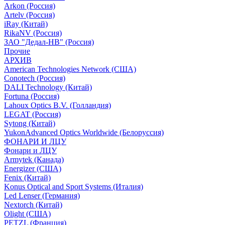
Arkon (Россия)
Artelv (Россия)
iRay (Китай)
RikaNV (Россия)
ЗАО "Дедал-НВ" (Россия)
Прочие
АРХИВ
American Technologies Network (США)
Conotech (Россия)
DALI Technology (Китай)
Fortuna (Россия)
Lahoux Optics B.V. (Голландия)
LEGAT (Россия)
Sytong (Китай)
YukonAdvanced Optics Worldwide (Белоруссия)
ФОНАРИ И ЛЦУ
Фонари и ЛЦУ
Armytek (Канада)
Energizer (США)
Fenix (Китай)
Konus Optical and Sport Systems (Италия)
Led Lenser (Германия)
Nextorch (Китай)
Olight (США)
PETZL (Франция)