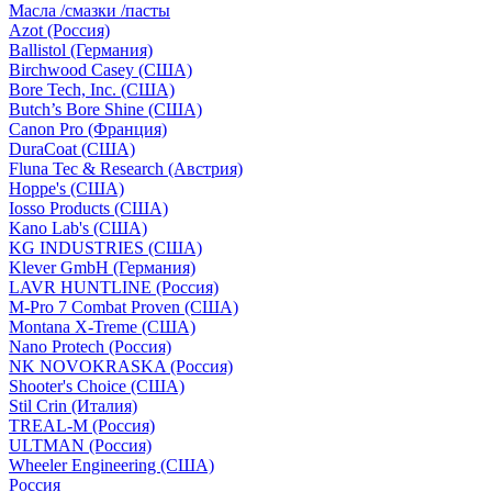
Масла /смазки /пасты
Azot (Россия)
Ballistol (Германия)
Birchwood Casey (США)
Bore Tech, Inc. (США)
Butch’s Bore Shine (СШA)
Canon Pro (Франция)
DuraCoat (США)
Fluna Tec & Research (Австрия)
Hoppe's (США)
Iosso Products (США)
Kano Lab's (США)
KG INDUSTRIES (США)
Klever GmbH (Германия)
LAVR HUNTLINE (Россия)
M-Pro 7 Combat Proven (СШA)
Montana X-Treme (США)
Nano Protech (Россия)
NK NOVOKRASKA (Россия)
Shooter's Choice (СШA)
Stil Crin (Италия)
TREAL-M (Россия)
ULTMAN (Россия)
Wheeler Engineering (СШA)
Россия