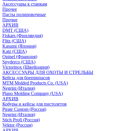
Аксессуары к станкам
Прочее
Пасты полировочные
Прочие
АРХИВ
DMT (США)
Fiskars (Финляндия)
Flitz (США)
Kasumi (Япония)
Katz (США)
Opinel (Франция)
Spyderco (США)
Victorinox (Швейцария)
АКСЕССУАРЫ ДЛЯ ОХОТЫ И СТРЕЛЬБЫ
Кейсы для боеприпасов
MTM Molded Products Co. (USA)
Negrini (Италия)
Plano Molding Company (USA)
АРХИВ
Кобуры и кейсы для пистолетов
Pirate Custom (Россия)
Negrini (Италия)
Stich Profi (Россия)
Vektor (Россия)
АРХИВ