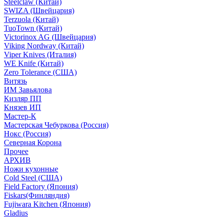
Steelclaw (Китай)
SWIZA (Швейцария)
Terzuola (Китай)
TuoTown (Китай)
Victorinox AG (Швейцария)
Viking Nordway (Китай)
Viper Knives (Италия)
WE Knife (Китай)
Zero Tolerance (США)
Витязь
ИМ Завьялова
Кизляр ПП
Князев ИП
Мастер-К
Мастерская Чебуркова (Россия)
Нокс (Россия)
Северная Корона
Прочее
АРХИВ
Ножи кухонные
Cold Steel (США)
Field Factory (Япония)
Fiskars(Финляндия)
Fujiwara Kitchen (Япония)
Gladius