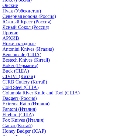
Окские
Пчак (Узбекистан)
Северная корона (Россия)
Южный Крест (Россия)
Ясный Сокол (Россия)
Прочие
АРХИВ
Ножи складные
Antonini Knives (Италия)
Benchmade (США)
Bestech Knives (Китай)
Boker (Германия)
Buck (США)
CIVIVI (Китай)
CJRB Cutlery (Китай)
Cold Steel (США)
Columbia River Knife and Tool (США)
Daggerr (Россия)
Extrema Ratio (Италия)
Fantoni (Италия)
Firebird (США)
Fox Knives (Италия)
Ganzo (Китай)
Honey Badger (ЮАР)