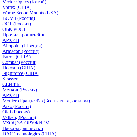
Vector Optics (Китай)
Vortex (США)
Warne Scope Mounts (USA)
ВОМЗ (Россия)
ЭСТ (Россия)
ОБК РОСТ
Прочие кронштейны
АРХИВ
Aimpoint (Швеция)
Armacon (Россия)
Burris (США)
Combat (Россия)
Holosun (США)
Nightforce (США)
Strasser
СЕЙФЫ
Меткон (Россия)
АРХИВ
Montero Грандсейф (Бесплатная доставка)
Aiko (Россия)
Oldi (Россия)
Valberg (Россия)
УХОД ЗА ОРУЖИЕМ
Наборы для чистки
DAC Technologies (США)