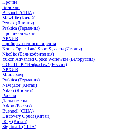
Прочие
Бинокли
Bushnell (США)
MewLite (Китай)
Pentax (Япония)
Praktica (Германия)
Прочие бинокли
АРХИВ
Приборы ночного видения
Konus Optical and Sport Systems (Италия)
NiteSite (Великобритания)
Yukon Advanced Optics Worldwide (Белоруссия)
ООО НПК "ИнфраТех" (Россия)
АРХИВ
Монокуляры
Praktica (Германия)
Navigator (Китай)
Nikon (Япония)
Россия
Дальномеры
Arkon (Россия)
Bushnell (США)
Discovery Optics (Китай)
iRay (Китай)
Sightmark (США)