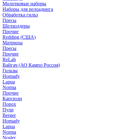
Молотковые наборы
Наборы для релоадинга
Обработка гильз
Пресы
Шелхолдеры
Прочие
Redding (США)
Матрицы
Пресы
Прочие
ReLab
Вайгач (АО Кампо Россия)
Гильзы
Hornady
Lapua
Norma
Прочие
Капсюли
Порох
Пули
Berger
Hornady
Lapua
Norma
Nosler