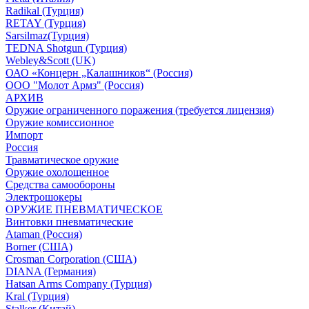
Radikal (Турция)
RETAY (Турция)
Sarsilmaz(Турция)
TEDNA Shotgun (Турция)
Webley&Scott (UK)
ОАО «Концерн „Калашников“ (Россия)
ООО "Молот Армз" (Россия)
АРХИВ
Оружие ограниченного поражения (требуется лицензия)
Оружие комиссионное
Импорт
Россия
Травматическое оружие
Оружие охолощенное
Средства самообороны
Электрошокеры
ОРУЖИЕ ПНЕВМАТИЧЕСКОЕ
Винтовки пневматические
Ataman (Россия)
Borner (США)
Crosman Corporation (США)
DIANA (Германия)
Hatsan Arms Company (Турция)
Kral (Турция)
Stalker (Китай)