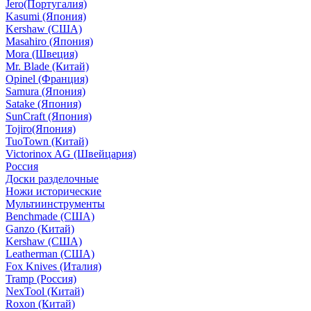
Jero(Португалия)
Kasumi (Япония)
Kershaw (США)
Masahiro (Япония)
Mora (Швеция)
Mr. Blade (Китай)
Opinel (Франция)
Samura (Япония)
Satake (Япония)
SunCraft (Япония)
Tojiro(Япония)
TuoTown (Китай)
Victorinox AG (Швейцария)
Россия
Доски разделочные
Ножи исторические
Мультиинструменты
Benchmade (США)
Ganzo (Китай)
Kershaw (США)
Leatherman (США)
Fox Knives (Италия)
Tramp (Россия)
NexTool (Китай)
Roxon (Китай)