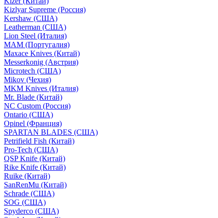
Kizer (Китай)
Kizlyar Supreme (Россия)
Kershaw (США)
Leatherman (США)
Lion Steel (Италия)
MAM (Португалия)
Maxace Knives (Китай)
Messerkonig (Австрия)
Microtech (США)
Mikov (Чехия)
MKM Knives (Италия)
Mr. Blade (Китай)
NC Custom (Россия)
Ontario (США)
Opinel (Франция)
SPARTAN BLADES (США)
Petrifield Fish (Китай)
Pro-Tech (США)
QSP Knife (Китай)
Rike Knife (Китай)
Ruike (Китай)
SanRenMu (Китай)
Schrade (США)
SOG (США)
Spyderco (США)