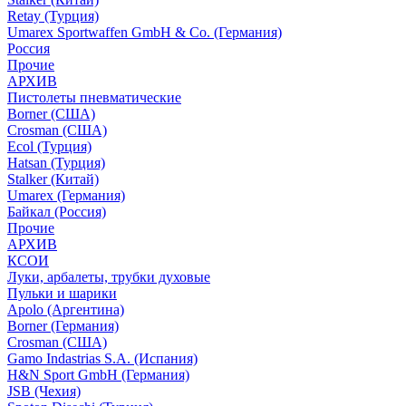
Retay (Турция)
Umarex Sportwaffen GmbH & Co. (Германия)
Россия
Прочие
АРХИВ
Пистолеты пневматические
Borner (США)
Crosman (США)
Ecol (Турция)
Hatsan (Турция)
Stalker (Китай)
Umarex (Германия)
Байкал (Россия)
Прочие
АРХИВ
КСОИ
Луки, арбалеты, трубки духовые
Пульки и шарики
Apolo (Аргентина)
Borner (Германия)
Crosman (США)
Gamo Indastrias S.A. (Испания)
H&N Sport GmbH (Германия)
JSB (Чехия)