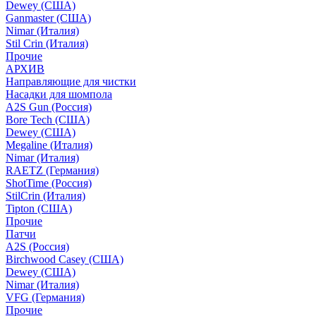
Dewey (США)
Ganmaster (США)
Nimar (Италия)
Stil Crin (Италия)
Прочие
АРХИВ
Направляющие для чистки
Насадки для шомпола
A2S Gun (Россия)
Bore Tech (США)
Dewey (США)
Megaline (Италия)
Nimar (Италия)
RAETZ (Германия)
ShotTime (Россия)
StilCrin (Италия)
Tipton (США)
Прочие
Патчи
A2S (Россия)
Birchwood Casey (США)
Dewey (США)
Nimar (Италия)
VFG (Германия)
Прочие