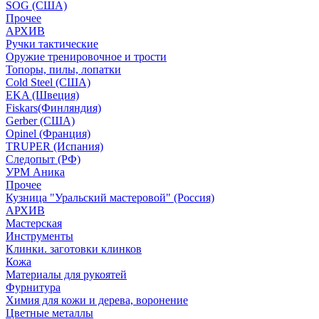
SOG (США)
Прочее
АРХИВ
Ручки тактические
Оружие тренировочное и трости
Топоры, пилы, лопатки
Cold Steel (США)
EKA (Швеция)
Fiskars(Финляндия)
Gerber (США)
Opinel (Франция)
TRUPER (Испания)
Следопыт (РФ)
УРМ Аника
Прочее
Кузница "Уральский мастеровой" (Россия)
АРХИВ
Мастерская
Инструменты
Клинки. заготовки клинков
Кожа
Материалы для рукоятей
Фурнитура
Химия для кожи и дерева, воронение
Цветные металлы