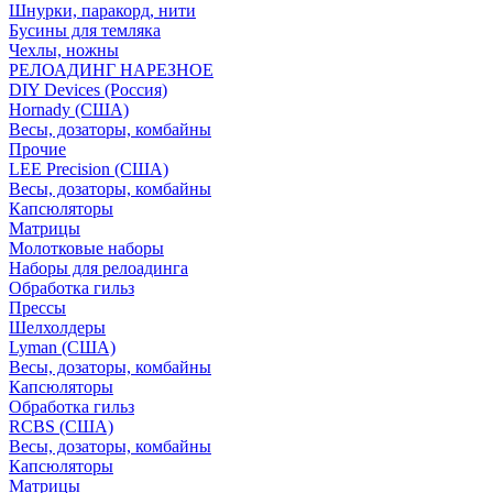
Шнурки, паракорд, нити
Бусины для темляка
Чехлы, ножны
РЕЛОАДИНГ НАРЕЗНОЕ
DIY Devices (Россия)
Hornady (США)
Весы, дозаторы, комбайны
Прочие
LEE Precision (США)
Весы, дозаторы, комбайны
Капсюляторы
Матрицы
Молотковые наборы
Наборы для релоадинга
Обработка гильз
Преcсы
Шелхолдеры
Lyman (США)
Весы, дозаторы, комбайны
Капсюляторы
Обработка гильз
RCBS (США)
Весы, дозаторы, комбайны
Капсюляторы
Матрицы