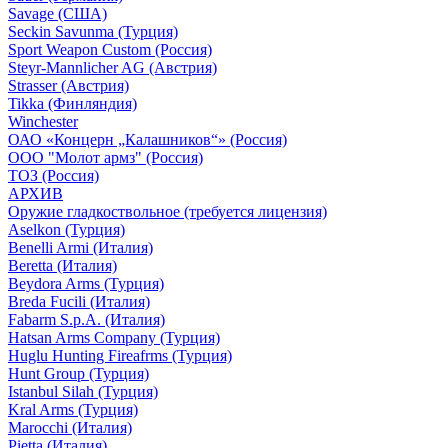
Savage (США)
Seckin Savunma (Турция)
Sport Weapon Custom (Россия)
Steyr-Mannlicher AG (Австрия)
Strasser (Австрия)
Tikka (Финляндия)
Winchester
ОАО «Концерн „Калашников“» (Россия)
ООО "Молот армз" (Россия)
ТОЗ (Россия)
АРХИВ
Оружие гладкоствольное (требуется лицензия)
Aselkon (Турция)
Benelli Armi (Италия)
Beretta (Италия)
Beydora Arms (Турция)
Breda Fucili (Италия)
Fabarm S.p.A. (Италия)
Hatsan Arms Company (Турция)
Huglu Hunting Fireafrms (Турция)
Hunt Group (Турция)
Istanbul Silah (Турция)
Kral Arms (Турция)
Marocchi (Италия)
Pietta (Италия)