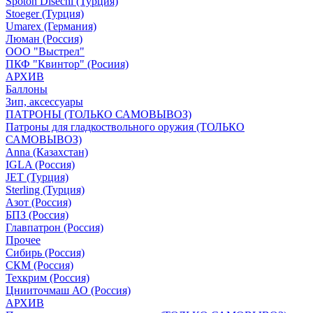
Spoton Disechi (Турция)
Stoeger (Турция)
Umarex (Германия)
Люман (Россия)
ООО "Выстрел"
ПКФ "Квинтор" (Росиия)
АРХИВ
Баллоны
Зип, аксессуары
ПАТРОНЫ (ТОЛЬКО САМОВЫВОЗ)
Патроны для гладкоствольного оружия (ТОЛЬКО
САМОВЫВОЗ)
Anna (Казахстан)
IGLA (Россия)
JET (Турция)
Sterling (Турция)
Азот (Россия)
БПЗ (Россия)
Главпатрон (Россия)
Прочее
Сибирь (Россия)
СКМ (Россия)
Техкрим (Россия)
Цнииточмаш АО (Россия)
АРХИВ