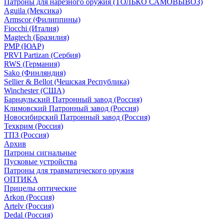
Патроны для нарезного оружия (ТОЛЬКО САМОВЫВОЗ)
Aguila (Мексика)
Armscor (Филиппины)
Fiocchi (Италия)
Magtech (Бразилия)
PMP (ЮАР)
PRVI Partizan (Сербия)
RWS (Германия)
Sako (Финляндия)
Sellier & Bellot (Чешская Республика)
Winchester (США)
Барнаульский Патронный завод (Россия)
Климовский Патронный завод (Россия)
Новосибирский Патронный завод (Россия)
Техкрим (Россия)
ТПЗ (Россия)
Архив
Патроны сигнальные
Пусковые устройства
Патроны для травматического оружия
ОПТИКА
Прицелы оптические
Arkon (Россия)
Artelv (Россия)
Dedal (Россия)