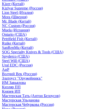
Kizer (Китай)
Kizlyar Supreme (Россия)
Lion Steel (Италия)
Mora (Швеция)
Mr. Blade (Китай)
NC Custom (Россия)
Muela (Испания)
Ontario (США)
Petrifield Fish (Китай)
Ruike (Китай)
SanRenMu (Китай)
SOG Specialty Knives & Tools (США)
Spyderco (США)
Steel Will (США)
Ural EDC (Россия)
АиР
Волчий Век (Россия)
Златоуст "Оружейникъ"
ИМ Завьялова
Кизляр ПП
Князев ИП
Мастерская Тать (Антон Белоусов)
Мастерская Ульданова
Мастерская Чебуркова (Россия)
Нокс (Россия)