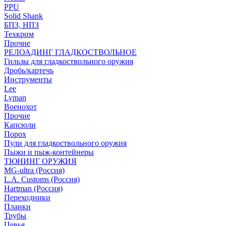
PPU
Solid Shank
БПЗ, НПЗ
Техкрим
Прочие
РЕЛОАДИНГ ГЛАДКОСТВОЛЬНОЕ
Гильзы для гладкоствольного оружия
Дробь/картечь
Инструменты
Lee
Lyman
Военохот
Прочие
Капсюли
Порох
Пули для гладкоствольного оружия
Пыжи и пыж-контейнеры
ТЮНИНГ ОРУЖИЯ
MG-ultra (Россия)
L.A. Customs (Россия)
Hartman (Россия)
Переходники
Планки
Трубы
Цевья