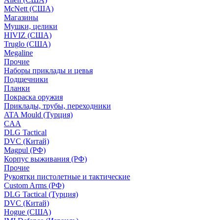
McNett (США)
Магазины
Мушки, целики
HIVIZ (США)
Truglo (США)
Megaline
Прочие
Наборы приклады и цевья
Подщечники
Планки
Покраска оружия
Приклады, трубы, переходники
ATA Mould (Турция)
CAA
DLG Tactical
DVC (Китай)
Magpul (РФ)
Корпус выживания (РФ)
Прочие
Рукоятки пистолетные и тактические
Custom Arms (РФ)
DLG Tactical (Турция)
DVC (Китай)
Hogue (США)