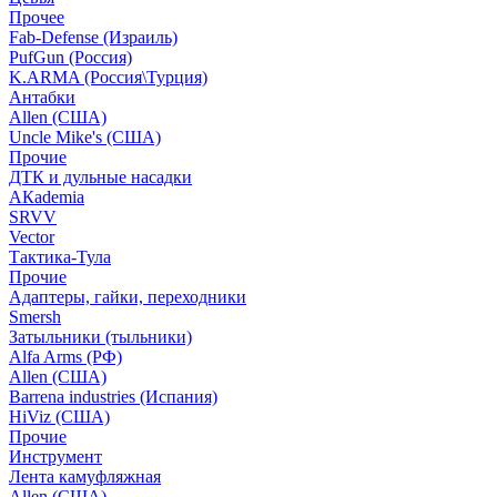
Прочее
Fab-Defense (Израиль)
PufGun (Россия)
K.ARMA (Россия\Турция)
Антабки
Allen (США)
Uncle Mike's (США)
Прочие
ДТК и дульные насадки
АКademia
SRVV
Vector
Тактика-Тула
Прочие
Адаптеры, гайки, переходники
Smersh
Затыльники (тыльники)
Alfa Arms (РФ)
Allen (США)
Barrena industries (Испания)
HiViz (США)
Прочие
Инструмент
Лента камуфляжная
Allen (США)