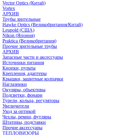
Vector Optics (Китай)
Vortex
АРХИВ
Трубы зрительные
Hawke Optics (Великобритания/Китай)
Leupold (США)
Nikon (Япония)
Praktica (Великобритания)
Прочие зрительные трубы
АРХИВ
Запасные части и аксессуары
Источники питания
Кнопки, пульты
Крепления, адаптеры
Крышки, защитные колпачки
Наглазники
Окуляры, объективы
Подсветки, фонари
Турели, кольца, регуляторы
Увеличители
Уход за оптикой
Чехлы, ремни, футляры
Штативы, подставки
Прочие аксессуары
ТЕПЛОВИЗОРЫ