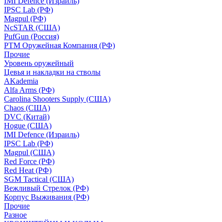
IMI Defence (Израиль)
IPSC Lab (РФ)
Magpul (РФ)
NcSTAR (США)
PufGun (Россия)
РТМ Оружейная Компания (РФ)
Прочие
Уровень оружейный
Цевья и накладки на стволы
AKademia
Alfa Arms (РФ)
Carolina Shooters Supply (США)
Chaos (США)
DVC (Китай)
Hogue (США)
IMI Defence (Израиль)
IPSC Lab (РФ)
Magpul (США)
Red Force (РФ)
Red Heat (РФ)
SGM Tactical (США)
Вежливый Стрелок (РФ)
Корпус Выживания (РФ)
Прочие
Разное