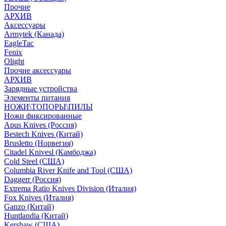
Прочие
АРХИВ
Аксессуары
Armytek (Канада)
EagleTac
Fenix
Olight
Прочие аксессуары
АРХИВ
Зарядные устройства
Элементы питания
НОЖИ\ТОПОРЫ\ПИЛЫ
Ножи фиксированные
Apus Knives (Россия)
Bestech Knives (Китай)
Brusletto (Норвегия)
Citadel Knivesl (Камбоджа)
Cold Steel (США)
Columbia River Knife and Tool (США)
Daggerr (Россия)
Extrema Ratio Knives Division (Италия)
Fox Knives (Италия)
Ganzo (Китай)
Huntlandia (Китай)
Kershaw (США)