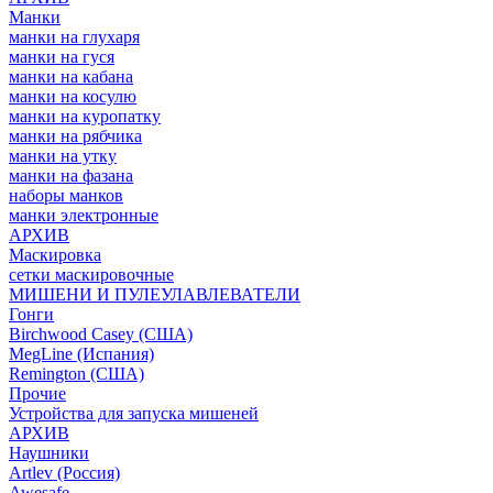
Манки
манки на глухаря
манки на гуся
манки на кабана
манки на косулю
манки на куропатку
манки на рябчика
манки на утку
манки на фазана
наборы манков
манки электронные
АРХИВ
Маскировка
сетки маскировочные
МИШЕНИ И ПУЛЕУЛАВЛЕВАТЕЛИ
Гонги
Birchwood Casey (США)
MegLine (Испания)
Remington (США)
Прочие
Устройства для запуска мишеней
АРХИВ
Наушники
Artlev (Россия)
Awesafe