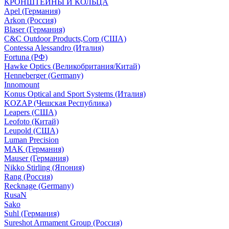
КРОНШТЕЙНЫ И КОЛЬЦА
Apel (Германия)
Arkon (Россия)
Blaser (Германия)
C&C Outdoor Products,Corp (США)
Contessa Alessandro (Италия)
Fortuna (РФ)
Hawke Optics (Великобритания/Китай)
Henneberger (Germany)
Innomount
Konus Optical and Sport Systems (Италия)
KOZAP (Чешская Республика)
Leapers (США)
Leofoto (Китай)
Leupold (США)
Luman Precision
MAK (Германия)
Mauser (Германия)
Nikko Stirling (Япония)
Rang (Россия)
Recknage (Germany)
RusaN
Sako
Suhl (Германия)
Sureshot Armament Group (Россия)