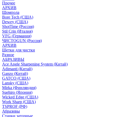
Прочее
АРХИВ
Шомпола
Bore Tech (США)
Dewey (США)
ShotTime (Россия)
Stil Crin (Италия)
VFG (Германия)
ЧИСТОGUN (Россия)
АРХИВ
Щетки для чистки
Разное
АБРАЗИВЫ
Ace Angle Sharpening System (Китай)
Adimanti (Китай)
Ganzo (Китай)
GATCO (США)
Lansky (США)
Mirka (Финляндия)
Suehiro (Япония)
Wicked Edge (США)
Work Sharp (США)
TSPROF (РФ)
Абразивы
Станки заточные