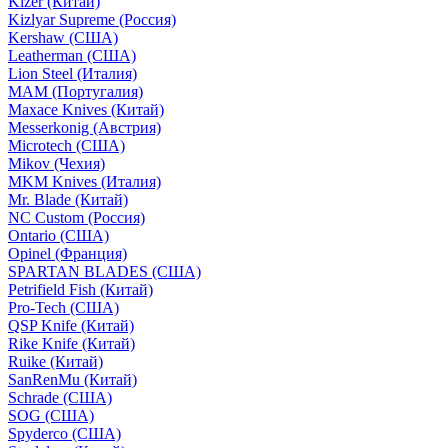
Kizer (Китай)
Kizlyar Supreme (Россия)
Kershaw (США)
Leatherman (США)
Lion Steel (Италия)
MAM (Португалия)
Maxace Knives (Китай)
Messerkonig (Австрия)
Microtech (США)
Mikov (Чехия)
MKM Knives (Италия)
Mr. Blade (Китай)
NC Custom (Россия)
Ontario (США)
Opinel (Франция)
SPARTAN BLADES (США)
Petrifield Fish (Китай)
Pro-Tech (США)
QSP Knife (Китай)
Rike Knife (Китай)
Ruike (Китай)
SanRenMu (Китай)
Schrade (США)
SOG (США)
Spyderco (США)