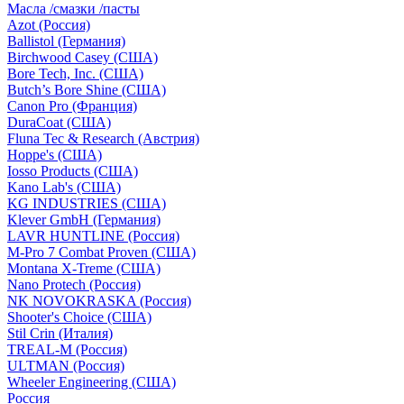
Масла /смазки /пасты
Azot (Россия)
Ballistol (Германия)
Birchwood Casey (США)
Bore Tech, Inc. (США)
Butch’s Bore Shine (СШA)
Canon Pro (Франция)
DuraCoat (США)
Fluna Tec & Research (Австрия)
Hoppe's (США)
Iosso Products (США)
Kano Lab's (США)
KG INDUSTRIES (США)
Klever GmbH (Германия)
LAVR HUNTLINE (Россия)
M-Pro 7 Combat Proven (СШA)
Montana X-Treme (США)
Nano Protech (Россия)
NK NOVOKRASKA (Россия)
Shooter's Choice (СШA)
Stil Crin (Италия)
TREAL-M (Россия)
ULTMAN (Россия)
Wheeler Engineering (СШA)
Россия