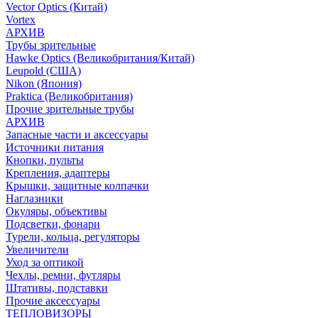
Vector Optics (Китай)
Vortex
АРХИВ
Трубы зрительные
Hawke Optics (Великобритания/Китай)
Leupold (США)
Nikon (Япония)
Praktica (Великобритания)
Прочие зрительные трубы
АРХИВ
Запасные части и аксессуары
Источники питания
Кнопки, пульты
Крепления, адаптеры
Крышки, защитные колпачки
Наглазники
Окуляры, объективы
Подсветки, фонари
Турели, кольца, регуляторы
Увеличители
Уход за оптикой
Чехлы, ремни, футляры
Штативы, подставки
Прочие аксессуары
ТЕПЛОВИЗОРЫ