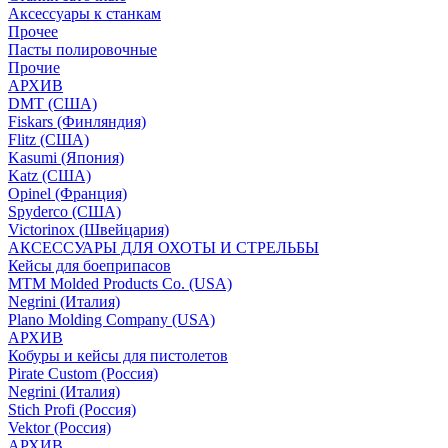
Аксессуары к станкам
Прочее
Пасты полировочные
Прочие
АРХИВ
DMT (США)
Fiskars (Финляндия)
Flitz (США)
Kasumi (Япония)
Katz (США)
Opinel (Франция)
Spyderco (США)
Victorinox (Швейцария)
АКСЕССУАРЫ ДЛЯ ОХОТЫ И СТРЕЛЬБЫ
Кейсы для боеприпасов
MTM Molded Products Co. (USA)
Negrini (Италия)
Plano Molding Company (USA)
АРХИВ
Кобуры и кейсы для пистолетов
Pirate Custom (Россия)
Negrini (Италия)
Stich Profi (Россия)
Vektor (Россия)
АРХИВ