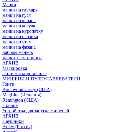
Манки
манки на глухаря
манки на гуся
манки на кабана
манки на косулю
манки на куропатку
манки на рябчика
манки на утку
манки на фазана
наборы манков
манки электронные
АРХИВ
Маскировка
сетки маскировочные
МИШЕНИ И ПУЛЕУЛАВЛЕВАТЕЛИ
Гонги
Birchwood Casey (США)
MegLine (Испания)
Remington (США)
Прочие
Устройства для запуска мишеней
АРХИВ
Наушники
Artlev (Россия)
Awesafe