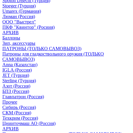
Spoton Disechi (Турция)
Stoeger (Турция)
Umarex (Германия)
Люман (Россия)
ООО "Выстрел"
ПКФ "Квинтор" (Росиия)
АРХИВ
Баллоны
Зип, аксессуары
ПАТРОНЫ (ТОЛЬКО САМОВЫВОЗ)
Патроны для гладкоствольного оружия (ТОЛЬКО
САМОВЫВОЗ)
Anna (Казахстан)
IGLA (Россия)
JET (Турция)
Sterling (Турция)
Азот (Россия)
БПЗ (Россия)
Главпатрон (Россия)
Прочее
Сибирь (Россия)
СКМ (Россия)
Техкрим (Россия)
Цнииточмаш АО (Россия)
АРХИВ