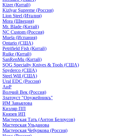
Kizer (Китай)
Kizlyar Supreme (Россия)
Lion Steel (Италия)
Mora (Швеция)
Mr. Blade (Китай)
NC Custom (Россия)
Muela (Испания)
Ontario (США)
Petrifield Fish (Китай)
Ruike (Китай)
SanRenMu (Китай)
SOG Specialty Knives & Tools (США)
Spyderco (США)
Steel Will (США)
Ural EDC (Россия)
АиР
Волчий Век (Россия)
Златоуст "Оружейникъ"
ИМ Завьялова
Кизляр ПП
Князев ИП
Мастерская Тать (Антон Белоусов)
Мастерская Ульданова
Мастерская Чебуркова (Россия)
Нокс (Россия)