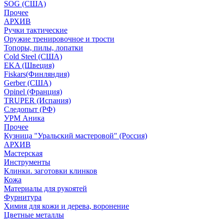
SOG (США)
Прочее
АРХИВ
Ручки тактические
Оружие тренировочное и трости
Топоры, пилы, лопатки
Cold Steel (США)
EKA (Швеция)
Fiskars(Финляндия)
Gerber (США)
Opinel (Франция)
TRUPER (Испания)
Следопыт (РФ)
УРМ Аника
Прочее
Кузница "Уральский мастеровой" (Россия)
АРХИВ
Мастерская
Инструменты
Клинки. заготовки клинков
Кожа
Материалы для рукоятей
Фурнитура
Химия для кожи и дерева, воронение
Цветные металлы