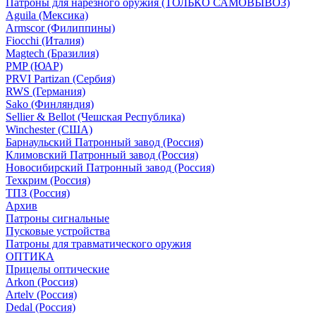
Патроны для нарезного оружия (ТОЛЬКО САМОВЫВОЗ)
Aguila (Мексика)
Armscor (Филиппины)
Fiocchi (Италия)
Magtech (Бразилия)
PMP (ЮАР)
PRVI Partizan (Сербия)
RWS (Германия)
Sako (Финляндия)
Sellier & Bellot (Чешская Республика)
Winchester (США)
Барнаульский Патронный завод (Россия)
Климовский Патронный завод (Россия)
Новосибирский Патронный завод (Россия)
Техкрим (Россия)
ТПЗ (Россия)
Архив
Патроны сигнальные
Пусковые устройства
Патроны для травматического оружия
ОПТИКА
Прицелы оптические
Arkon (Россия)
Artelv (Россия)
Dedal (Россия)