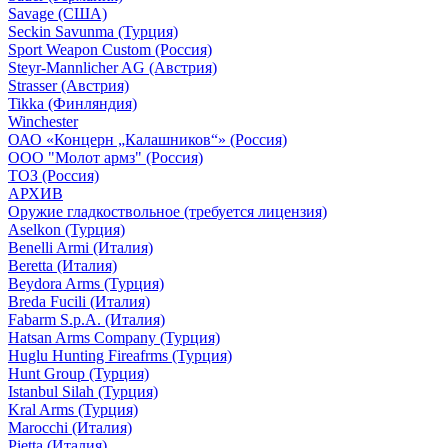
Savage (США)
Seckin Savunma (Турция)
Sport Weapon Custom (Россия)
Steyr-Mannlicher AG (Австрия)
Strasser (Австрия)
Tikka (Финляндия)
Winchester
ОАО «Концерн „Калашников“» (Россия)
ООО "Молот армз" (Россия)
ТОЗ (Россия)
АРХИВ
Оружие гладкоствольное (требуется лицензия)
Aselkon (Турция)
Benelli Armi (Италия)
Beretta (Италия)
Beydora Arms (Турция)
Breda Fucili (Италия)
Fabarm S.p.A. (Италия)
Hatsan Arms Company (Турция)
Huglu Hunting Fireafrms (Турция)
Hunt Group (Турция)
Istanbul Silah (Турция)
Kral Arms (Турция)
Marocchi (Италия)
Pietta (Италия)