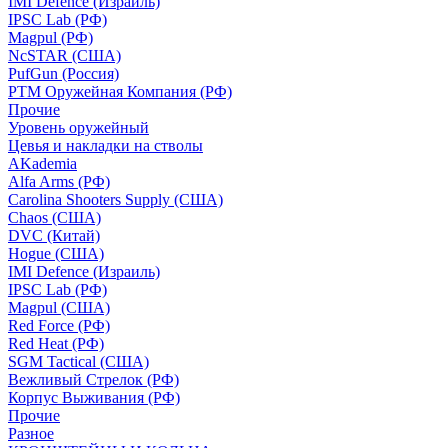
IMI Defence (Израиль)
IPSC Lab (РФ)
Magpul (РФ)
NcSTAR (США)
PufGun (Россия)
РТМ Оружейная Компания (РФ)
Прочие
Уровень оружейный
Цевья и накладки на стволы
AKademia
Alfa Arms (РФ)
Carolina Shooters Supply (США)
Chaos (США)
DVC (Китай)
Hogue (США)
IMI Defence (Израиль)
IPSC Lab (РФ)
Magpul (США)
Red Force (РФ)
Red Heat (РФ)
SGM Tactical (США)
Вежливый Стрелок (РФ)
Корпус Выживания (РФ)
Прочие
Разное