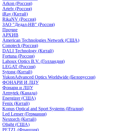
Arkon (Россия)
Artelv (Россия)
iRay (Китай)
RikaNV (Россия)
ЗАО "Дедал-НВ" (Россия)
Прочие
АРХИВ
American Technologies Network (США)
Conotech (Россия)
DALI Technology (Китай)
Fortuna (Россия)
Lahoux Optics B.V. (Голландия)
LEGAT (Россия)
Sytong (Китай)
YukonAdvanced Optics Worldwide (Белоруссия)
ФОНАРИ И ЛЦУ
Фонари и ЛЦУ
Armytek (Канада)
Energizer (США)
Fenix (Китай)
Konus Optical and Sport Systems (Италия)
Led Lenser (Германия)
Nextorch (Китай)
Olight (США)
PETZL (Франция)