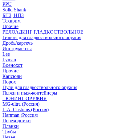
PPU
Solid Shank
БПЗ, НПЗ
Техкрим
Прочие
РЕЛОАДИНГ ГЛАДКОСТВОЛЬНОЕ
Гильзы для гладкоствольного оружия
Дробь/картечь
Инструменты
Lee
Lyman
Военохот
Прочие
Капсюли
Порох
Пули для гладкоствольного оружия
Пыжи и пыж-контейнеры
ТЮНИНГ ОРУЖИЯ
MG-ultra (Россия)
L.A. Customs (Россия)
Hartman (Россия)
Переходники
Планки
Трубы
Цевья