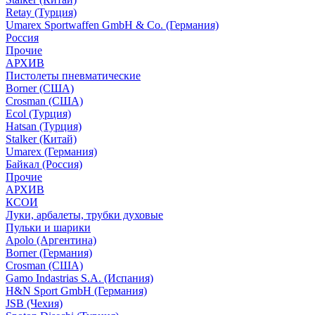
Retay (Турция)
Umarex Sportwaffen GmbH & Co. (Германия)
Россия
Прочие
АРХИВ
Пистолеты пневматические
Borner (США)
Crosman (США)
Ecol (Турция)
Hatsan (Турция)
Stalker (Китай)
Umarex (Германия)
Байкал (Россия)
Прочие
АРХИВ
КСОИ
Луки, арбалеты, трубки духовые
Пульки и шарики
Apolo (Аргентина)
Borner (Германия)
Crosman (США)
Gamo Indastrias S.A. (Испания)
H&N Sport GmbH (Германия)
JSB (Чехия)