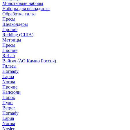
Молотковые наборы
Наборы для релоадинга
Обработка гильз
Пресы
Шелхолдеры
Прочие
Redding (США)
Матрицы
Пресы
Прочие
ReLab
Вайгач (АО Кампо Россия)
Гильзы
Hornady
Lapua
Norma
Прочие
Капсюли
Порох
Пули
Berger
Hornady
Lapua
Norma
Nosler