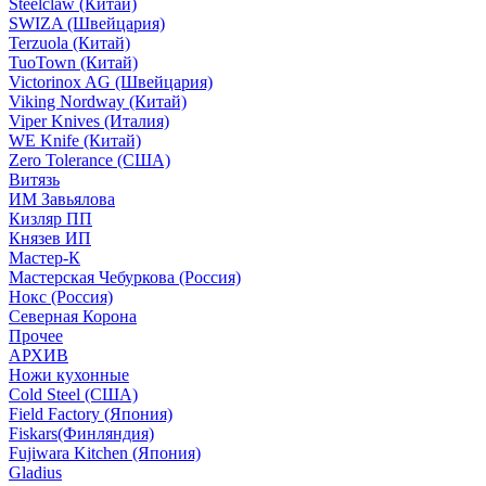
Steelclaw (Китай)
SWIZA (Швейцария)
Terzuola (Китай)
TuoTown (Китай)
Victorinox AG (Швейцария)
Viking Nordway (Китай)
Viper Knives (Италия)
WE Knife (Китай)
Zero Tolerance (США)
Витязь
ИМ Завьялова
Кизляр ПП
Князев ИП
Мастер-К
Мастерская Чебуркова (Россия)
Нокс (Россия)
Северная Корона
Прочее
АРХИВ
Ножи кухонные
Cold Steel (США)
Field Factory (Япония)
Fiskars(Финляндия)
Fujiwara Kitchen (Япония)
Gladius