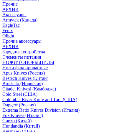
Прочие
АРХИВ
Аксессуары
Armytek (Канада)
EagleTac
Fenix
Olight
Прочие аксессуары
АРХИВ
Зарядные устройства
Элементы питания
НОЖИ\ТОПОРЫ\ПИЛЫ
Ножи фиксированные
Apus Knives (Россия)
Bestech Knives (Китай)
Brusletto (Норвегия)
Citadel Knivesl (Камбоджа)
Cold Steel (США)
Columbia River Knife and Tool (США)
Daggerr (Россия)
Extrema Ratio Knives Division (Италия)
Fox Knives (Италия)
Ganzo (Китай)
Huntlandia (Китай)
Kershaw (США)