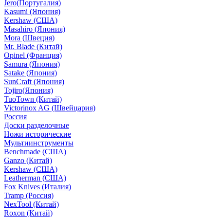
Jero(Португалия)
Kasumi (Япония)
Kershaw (США)
Masahiro (Япония)
Mora (Швеция)
Mr. Blade (Китай)
Opinel (Франция)
Samura (Япония)
Satake (Япония)
SunCraft (Япония)
Tojiro(Япония)
TuoTown (Китай)
Victorinox AG (Швейцария)
Россия
Доски разделочные
Ножи исторические
Мультиинструменты
Benchmade (США)
Ganzo (Китай)
Kershaw (США)
Leatherman (США)
Fox Knives (Италия)
Tramp (Россия)
NexTool (Китай)
Roxon (Китай)