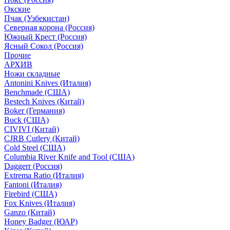
Окские
Пчак (Узбекистан)
Северная корона (Россия)
Южный Крест (Россия)
Ясный Сокол (Россия)
Прочие
АРХИВ
Ножи складные
Antonini Knives (Италия)
Benchmade (США)
Bestech Knives (Китай)
Boker (Германия)
Buck (США)
CIVIVI (Китай)
CJRB Cutlery (Китай)
Cold Steel (США)
Columbia River Knife and Tool (США)
Daggerr (Россия)
Extrema Ratio (Италия)
Fantoni (Италия)
Firebird (США)
Fox Knives (Италия)
Ganzo (Китай)
Honey Badger (ЮАР)