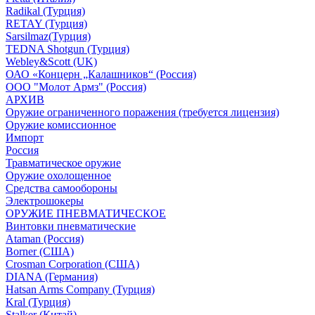
Radikal (Турция)
RETAY (Турция)
Sarsilmaz(Турция)
TEDNA Shotgun (Турция)
Webley&Scott (UK)
ОАО «Концерн „Калашников“ (Россия)
ООО "Молот Армз" (Россия)
АРХИВ
Оружие ограниченного поражения (требуется лицензия)
Оружие комиссионное
Импорт
Россия
Травматическое оружие
Оружие охолощенное
Средства самообороны
Электрошокеры
ОРУЖИЕ ПНЕВМАТИЧЕСКОЕ
Винтовки пневматические
Ataman (Россия)
Borner (США)
Crosman Corporation (США)
DIANA (Германия)
Hatsan Arms Company (Турция)
Kral (Турция)
Stalker (Китай)