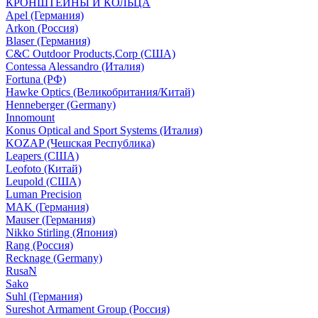
КРОНШТЕЙНЫ И КОЛЬЦА
Apel (Германия)
Arkon (Россия)
Blaser (Германия)
C&C Outdoor Products,Corp (США)
Contessa Alessandro (Италия)
Fortuna (РФ)
Hawke Optics (Великобритания/Китай)
Henneberger (Germany)
Innomount
Konus Optical and Sport Systems (Италия)
KOZAP (Чешская Республика)
Leapers (США)
Leofoto (Китай)
Leupold (США)
Luman Precision
MAK (Германия)
Mauser (Германия)
Nikko Stirling (Япония)
Rang (Россия)
Recknage (Germany)
RusaN
Sako
Suhl (Германия)
Sureshot Armament Group (Россия)