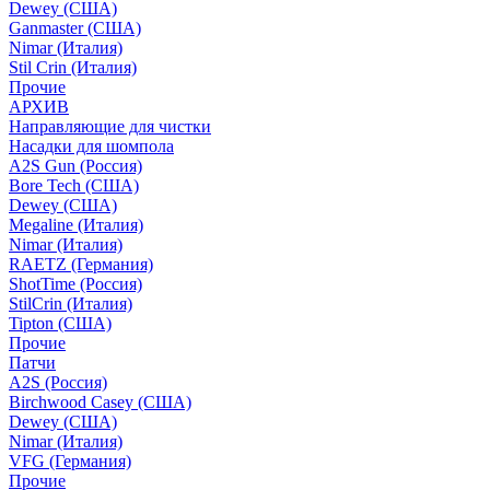
Dewey (США)
Ganmaster (США)
Nimar (Италия)
Stil Crin (Италия)
Прочие
АРХИВ
Направляющие для чистки
Насадки для шомпола
A2S Gun (Россия)
Bore Tech (США)
Dewey (США)
Megaline (Италия)
Nimar (Италия)
RAETZ (Германия)
ShotTime (Россия)
StilCrin (Италия)
Tipton (США)
Прочие
Патчи
A2S (Россия)
Birchwood Casey (США)
Dewey (США)
Nimar (Италия)
VFG (Германия)
Прочие