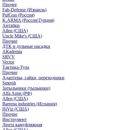
Прочее
Fab-Defense (Израиль)
PufGun (Россия)
K.ARMA (Россия\Турция)
Антабки
Allen (США)
Uncle Mike's (США)
Прочие
ДТК и дульные насадки
АКademia
SRVV
Vector
Тактика-Тула
Прочие
Адаптеры, гайки, переходники
Smersh
Затыльники (тыльники)
Alfa Arms (РФ)
Allen (США)
Barrena industries (Испания)
HiViz (США)
Прочие
Инструмент
Лента камуфляжная
Allen (США)