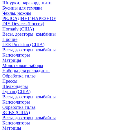
Шнурки, паракорд, нити
Бусины для темляка
Чехлы, ножны
РЕЛОАДИНГ НАРЕЗНОЕ
DIY Devices (Россия)
Hornady (США)
Весы, дозаторы, комбайны
Прочие
LEE Precision (США)
Весы, дозаторы, комбайны
Капсюляторы
Матрицы
Молотковые наборы
Наборы для релоадинга
Обработка гильз
Преcсы
Шелхолдеры
Lyman (США)
Весы, дозаторы, комбайны
Капсюляторы
Обработка гильз
RCBS (США)
Весы, дозаторы, комбайны
Капсюляторы
Матрицы