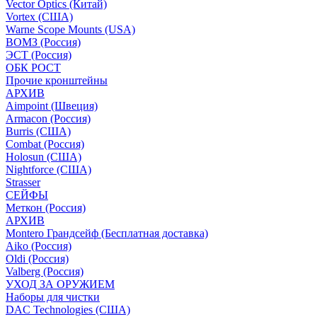
Vector Optics (Китай)
Vortex (США)
Warne Scope Mounts (USA)
ВОМЗ (Россия)
ЭСТ (Россия)
ОБК РОСТ
Прочие кронштейны
АРХИВ
Aimpoint (Швеция)
Armacon (Россия)
Burris (США)
Combat (Россия)
Holosun (США)
Nightforce (США)
Strasser
СЕЙФЫ
Меткон (Россия)
АРХИВ
Montero Грандсейф (Бесплатная доставка)
Aiko (Россия)
Oldi (Россия)
Valberg (Россия)
УХОД ЗА ОРУЖИЕМ
Наборы для чистки
DAC Technologies (США)