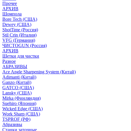
Прочее
АРХИВ
Шомпола
Bore Tech (США)
Dewey (США)
ShotTime (Россия)
Stil Crin (Италия)
VFG (Германия)
ЧИСТОGUN (Россия)
АРХИВ
Щетки для чистки
Разное
АБРАЗИВЫ
Ace Angle Sharpening System (Китай)
Adimanti (Китай)
Ganzo (Китай)
GATCO (США)
Lansky (США)
Mirka (Финляндия)
Suehiro (Япония)
Wicked Edge (США)
Work Sharp (США)
TSPROF (РФ)
Абразивы
Станки заточные