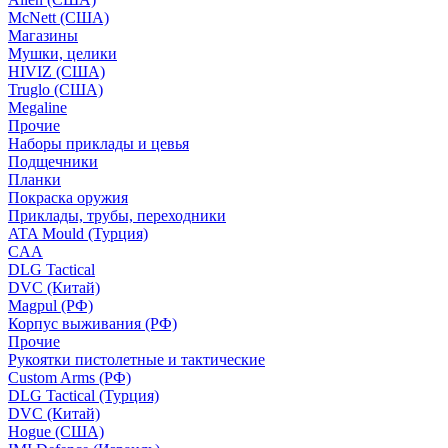
McNett (США)
Магазины
Мушки, целики
HIVIZ (США)
Truglo (США)
Megaline
Прочие
Наборы приклады и цевья
Подщечники
Планки
Покраска оружия
Приклады, трубы, переходники
ATA Mould (Турция)
CAA
DLG Tactical
DVC (Китай)
Magpul (РФ)
Корпус выживания (РФ)
Прочие
Рукоятки пистолетные и тактические
Custom Arms (РФ)
DLG Tactical (Турция)
DVC (Китай)
Hogue (США)