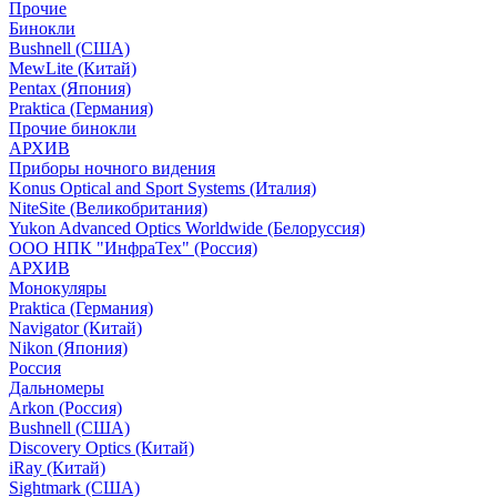
Прочие
Бинокли
Bushnell (США)
MewLite (Китай)
Pentax (Япония)
Praktica (Германия)
Прочие бинокли
АРХИВ
Приборы ночного видения
Konus Optical and Sport Systems (Италия)
NiteSite (Великобритания)
Yukon Advanced Optics Worldwide (Белоруссия)
ООО НПК "ИнфраТех" (Россия)
АРХИВ
Монокуляры
Praktica (Германия)
Navigator (Китай)
Nikon (Япония)
Россия
Дальномеры
Arkon (Россия)
Bushnell (США)
Discovery Optics (Китай)
iRay (Китай)
Sightmark (США)