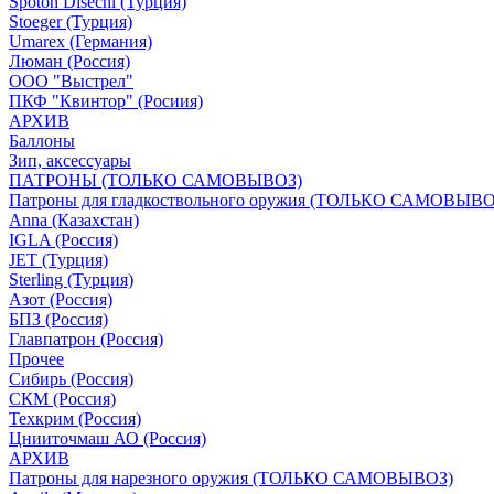
Spoton Disechi (Турция)
Stoeger (Турция)
Umarex (Германия)
Люман (Россия)
ООО "Выстрел"
ПКФ "Квинтор" (Росиия)
АРХИВ
Баллоны
Зип, аксессуары
ПАТРОНЫ (ТОЛЬКО САМОВЫВОЗ)
Патроны для гладкоствольного оружия (ТОЛЬКО САМОВЫВО
Anna (Казахстан)
IGLA (Россия)
JET (Турция)
Sterling (Турция)
Азот (Россия)
БПЗ (Россия)
Главпатрон (Россия)
Прочее
Сибирь (Россия)
СКМ (Россия)
Техкрим (Россия)
Цнииточмаш АО (Россия)
АРХИВ
Патроны для нарезного оружия (ТОЛЬКО САМОВЫВОЗ)