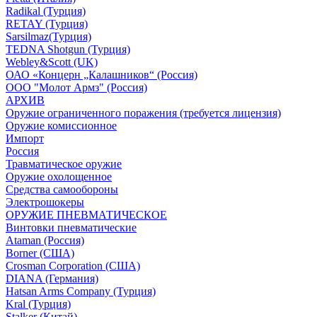
Radikal (Турция)
RETAY (Турция)
Sarsilmaz(Турция)
TEDNA Shotgun (Турция)
Webley&Scott (UK)
ОАО «Концерн „Калашников“ (Россия)
ООО "Молот Армз" (Россия)
АРХИВ
Оружие ограниченного поражения (требуется лицензия)
Оружие комиссионное
Импорт
Россия
Травматическое оружие
Оружие охолощенное
Средства самообороны
Электрошокеры
ОРУЖИЕ ПНЕВМАТИЧЕСКОЕ
Винтовки пневматические
Ataman (Россия)
Borner (США)
Crosman Corporation (США)
DIANA (Германия)
Hatsan Arms Company (Турция)
Kral (Турция)
Stalker (Китай)