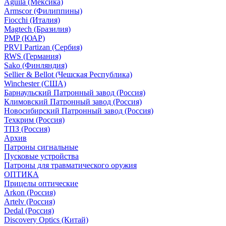
Aguila (Мексика)
Armscor (Филиппины)
Fiocchi (Италия)
Magtech (Бразилия)
PMP (ЮАР)
PRVI Partizan (Сербия)
RWS (Германия)
Sako (Финляндия)
Sellier & Bellot (Чешская Республика)
Winchester (США)
Барнаульский Патронный завод (Россия)
Климовский Патронный завод (Россия)
Новосибирский Патронный завод (Россия)
Техкрим (Россия)
ТПЗ (Россия)
Архив
Патроны сигнальные
Пусковые устройства
Патроны для травматического оружия
ОПТИКА
Прицелы оптические
Arkon (Россия)
Artelv (Россия)
Dedal (Россия)
Discovery Optics (Китай)