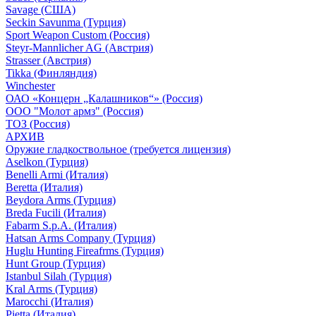
Savage (США)
Seckin Savunma (Турция)
Sport Weapon Custom (Россия)
Steyr-Mannlicher AG (Австрия)
Strasser (Австрия)
Tikka (Финляндия)
Winchester
ОАО «Концерн „Калашников“» (Россия)
ООО "Молот армз" (Россия)
ТОЗ (Россия)
АРХИВ
Оружие гладкоствольное (требуется лицензия)
Aselkon (Турция)
Benelli Armi (Италия)
Beretta (Италия)
Beydora Arms (Турция)
Breda Fucili (Италия)
Fabarm S.p.A. (Италия)
Hatsan Arms Company (Турция)
Huglu Hunting Fireafrms (Турция)
Hunt Group (Турция)
Istanbul Silah (Турция)
Kral Arms (Турция)
Marocchi (Италия)
Pietta (Италия)