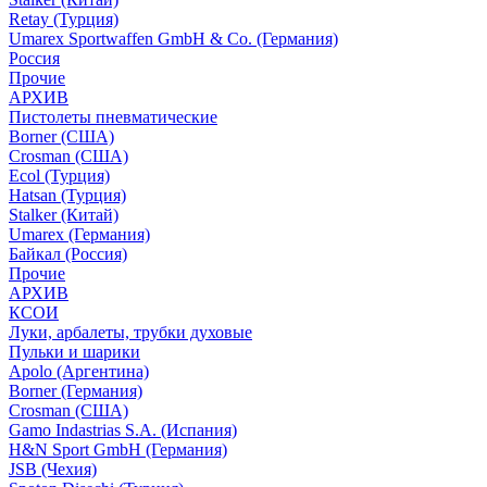
Retay (Турция)
Umarex Sportwaffen GmbH & Co. (Германия)
Россия
Прочие
АРХИВ
Пистолеты пневматические
Borner (США)
Crosman (США)
Ecol (Турция)
Hatsan (Турция)
Stalker (Китай)
Umarex (Германия)
Байкал (Россия)
Прочие
АРХИВ
КСОИ
Луки, арбалеты, трубки духовые
Пульки и шарики
Apolo (Аргентина)
Borner (Германия)
Crosman (США)
Gamo Indastrias S.A. (Испания)
H&N Sport GmbH (Германия)
JSB (Чехия)