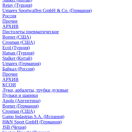
Retay (Турция)
Umarex Sportwaffen GmbH & Co. (Германия)
Россия
Прочие
АРХИВ
Пистолеты пневматические
Borner (США)
Crosman (США)
Ecol (Турция)
Hatsan (Турция)
Stalker (Китай)
Umarex (Германия)
Байкал (Россия)
Прочие
АРХИВ
КСОИ
Луки, арбалеты, трубки духовые
Пульки и шарики
Apolo (Аргентина)
Borner (Германия)
Crosman (США)
Gamo Indastrias S.A. (Испания)
H&N Sport GmbH (Германия)
JSB (Чехия)