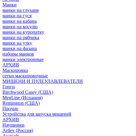
Манки
манки на глухаря
манки на гуся
манки на кабана
манки на косулю
манки на куропатку
манки на рябчика
манки на утку
манки на фазана
наборы манков
манки электронные
АРХИВ
Маскировка
сетки маскировочные
МИШЕНИ И ПУЛЕУЛАВЛЕВАТЕЛИ
Гонги
Birchwood Casey (США)
MegLine (Испания)
Remington (США)
Прочие
Устройства для запуска мишеней
АРХИВ
Наушники
Artlev (Россия)
Awesafe