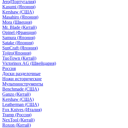
Jero(Португалия)
Kasumi (Япония)
Kershaw (США)
Masahiro (Япония)
Mora (Швеция)
Mr. Blade (Китай)
Opinel (Франция)
Samura (Япония)
Satake (Япония)
SunCraft (Япония)
Tojiro(Япония)
TuoTown (Китай)
Victorinox AG (Швейцария)
Россия
Доски разделочные
Ножи исторические
Мультиинструменты
Benchmade (США)
Ganzo (Китай)
Kershaw (США)
Leatherman (США)
Fox Knives (Италия)
Tramp (Россия)
NexTool (Китай)
Roxon (Китай)