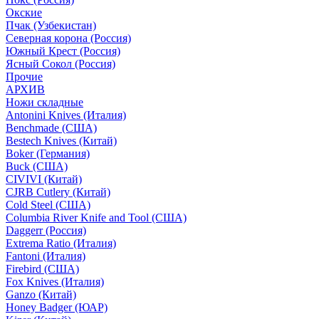
Окские
Пчак (Узбекистан)
Северная корона (Россия)
Южный Крест (Россия)
Ясный Сокол (Россия)
Прочие
АРХИВ
Ножи складные
Antonini Knives (Италия)
Benchmade (США)
Bestech Knives (Китай)
Boker (Германия)
Buck (США)
CIVIVI (Китай)
CJRB Cutlery (Китай)
Cold Steel (США)
Columbia River Knife and Tool (США)
Daggerr (Россия)
Extrema Ratio (Италия)
Fantoni (Италия)
Firebird (США)
Fox Knives (Италия)
Ganzo (Китай)
Honey Badger (ЮАР)