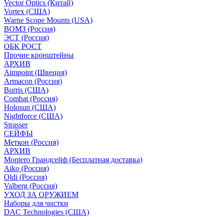
Vector Optics (Китай)
Vortex (США)
Warne Scope Mounts (USA)
ВОМЗ (Россия)
ЭСТ (Россия)
ОБК РОСТ
Прочие кронштейны
АРХИВ
Aimpoint (Швеция)
Armacon (Россия)
Burris (США)
Combat (Россия)
Holosun (США)
Nightforce (США)
Strasser
СЕЙФЫ
Меткон (Россия)
АРХИВ
Montero Грандсейф (Бесплатная доставка)
Aiko (Россия)
Oldi (Россия)
Valberg (Россия)
УХОД ЗА ОРУЖИЕМ
Наборы для чистки
DAC Technologies (США)