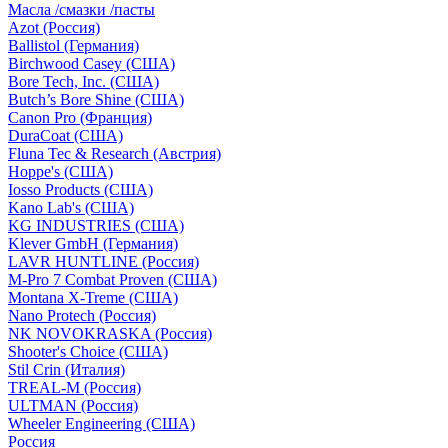
Масла /смазки /пасты
Azot (Россия)
Ballistol (Германия)
Birchwood Casey (США)
Bore Tech, Inc. (США)
Butch’s Bore Shine (СШA)
Canon Pro (Франция)
DuraCoat (США)
Fluna Tec & Research (Австрия)
Hoppe's (США)
Iosso Products (США)
Kano Lab's (США)
KG INDUSTRIES (США)
Klever GmbH (Германия)
LAVR HUNTLINE (Россия)
M-Pro 7 Combat Proven (СШA)
Montana X-Treme (США)
Nano Protech (Россия)
NK NOVOKRASKA (Россия)
Shooter's Choice (СШA)
Stil Crin (Италия)
TREAL-M (Россия)
ULTMAN (Россия)
Wheeler Engineering (СШA)
Россия