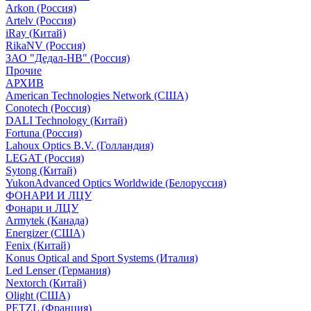
Arkon (Россия)
Artelv (Россия)
iRay (Китай)
RikaNV (Россия)
ЗАО "Дедал-НВ" (Россия)
Прочие
АРХИВ
American Technologies Network (США)
Conotech (Россия)
DALI Technology (Китай)
Fortuna (Россия)
Lahoux Optics B.V. (Голландия)
LEGAT (Россия)
Sytong (Китай)
YukonAdvanced Optics Worldwide (Белоруссия)
ФОНАРИ И ЛЦУ
Фонари и ЛЦУ
Armytek (Канада)
Energizer (США)
Fenix (Китай)
Konus Optical and Sport Systems (Италия)
Led Lenser (Германия)
Nextorch (Китай)
Olight (США)
PETZL (Франция)