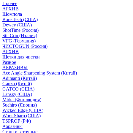
Прочее
АРХИВ
Шомпола
Bore Tech (США)
Dewey (США)
ShotTime (Россия)
Stil Crin (Италия)
VFG (Германия)
ЧИСТОGUN (Россия)
АРХИВ
Щетки для чистки
Разное
АБРАЗИВЫ
Ace Angle Sharpening System (Китай)
Adimanti (Китай)
Ganzo (Китай)
GATCO (США)
Lansky (США)
Mirka (Финляндия)
Suehiro (Япония)
Wicked Edge (США)
Work Sharp (США)
TSPROF (РФ)
Абразивы
Станки заточные