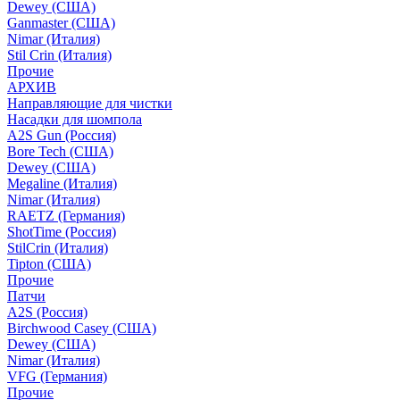
Dewey (США)
Ganmaster (США)
Nimar (Италия)
Stil Crin (Италия)
Прочие
АРХИВ
Направляющие для чистки
Насадки для шомпола
A2S Gun (Россия)
Bore Tech (США)
Dewey (США)
Megaline (Италия)
Nimar (Италия)
RAETZ (Германия)
ShotTime (Россия)
StilCrin (Италия)
Tipton (США)
Прочие
Патчи
A2S (Россия)
Birchwood Casey (США)
Dewey (США)
Nimar (Италия)
VFG (Германия)
Прочие