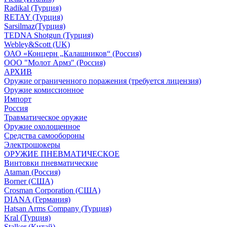
Radikal (Турция)
RETAY (Турция)
Sarsilmaz(Турция)
TEDNA Shotgun (Турция)
Webley&Scott (UK)
ОАО «Концерн „Калашников“ (Россия)
ООО "Молот Армз" (Россия)
АРХИВ
Оружие ограниченного поражения (требуется лицензия)
Оружие комиссионное
Импорт
Россия
Травматическое оружие
Оружие охолощенное
Средства самообороны
Электрошокеры
ОРУЖИЕ ПНЕВМАТИЧЕСКОЕ
Винтовки пневматические
Ataman (Россия)
Borner (США)
Crosman Corporation (США)
DIANA (Германия)
Hatsan Arms Company (Турция)
Kral (Турция)
Stalker (Китай)