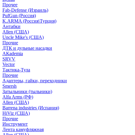
Прочее
Fab-Defense (Израиль)
PufGun (Россия)
K.ARMA (Россия\Турция)
Антабки
Allen (США)
Uncle Mike's (США)
Прочие
ДТК и дульные насадки
АКademia
SRVV
Vector
Тактика-Тула
Прочие
Адаптеры, гайки, переходники
Smersh
Затыльники (тыльники)
Alfa Arms (РФ)
Allen (США)
Barrena industries (Испания)
HiViz (США)
Прочие
Инструмент
Лента камуфляжная
Allen (США)