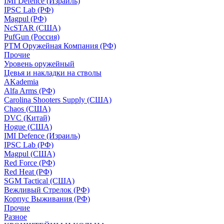
IMI Defence (Израиль)
IPSC Lab (РФ)
Magpul (РФ)
NcSTAR (США)
PufGun (Россия)
РТМ Оружейная Компания (РФ)
Прочие
Уровень оружейный
Цевья и накладки на стволы
AKademia
Alfa Arms (РФ)
Carolina Shooters Supply (США)
Chaos (США)
DVC (Китай)
Hogue (США)
IMI Defence (Израиль)
IPSC Lab (РФ)
Magpul (США)
Red Force (РФ)
Red Heat (РФ)
SGM Tactical (США)
Вежливый Стрелок (РФ)
Корпус Выживания (РФ)
Прочие
Разное