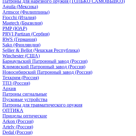
Патроны для нарезного оружия (ТОЛЬКО САМОВЫВОЗ)
Aguila (Мексика)
Armscor (Филиппины)
Fiocchi (Италия)
Magtech (Бразилия)
PMP (ЮАР)
PRVI Partizan (Сербия)
RWS (Германия)
Sako (Финляндия)
Sellier & Bellot (Чешская Республика)
Winchester (США)
Барнаульский Патронный завод (Россия)
Климовский Патронный завод (Россия)
Новосибирский Патронный завод (Россия)
Техкрим (Россия)
ТПЗ (Россия)
Архив
Патроны сигнальные
Пусковые устройства
Патроны для травматического оружия
ОПТИКА
Прицелы оптические
Arkon (Россия)
Artelv (Россия)
Dedal (Россия)