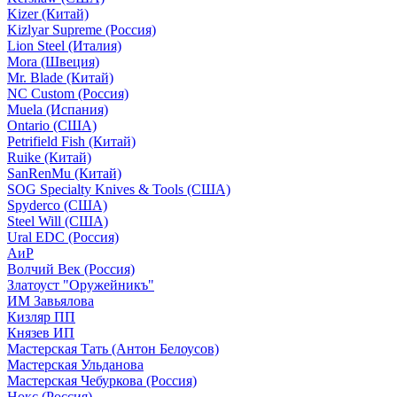
Kizer (Китай)
Kizlyar Supreme (Россия)
Lion Steel (Италия)
Mora (Швеция)
Mr. Blade (Китай)
NC Custom (Россия)
Muela (Испания)
Ontario (США)
Petrifield Fish (Китай)
Ruike (Китай)
SanRenMu (Китай)
SOG Specialty Knives & Tools (США)
Spyderco (США)
Steel Will (США)
Ural EDC (Россия)
АиР
Волчий Век (Россия)
Златоуст "Оружейникъ"
ИМ Завьялова
Кизляр ПП
Князев ИП
Мастерская Тать (Антон Белоусов)
Мастерская Ульданова
Мастерская Чебуркова (Россия)
Нокс (Россия)