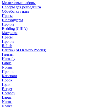
Молотковые наборы
Наборы для релоадинга
Обработка гильз
Пресы
Шелхолдеры
Прочие
Redding (США)
Матрицы
Пресы
Прочие
ReLab
Вайгач (АО Кампо Россия)
Гильзы
Hornady
Lapua
Norma
Прочие
Капсюли
Порох
Пули
Berger
Hornady
Lapua
Norma
Nosler