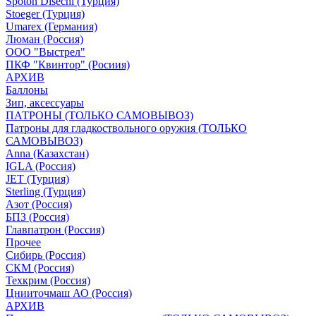
Spoton Disechi (Турция)
Stoeger (Турция)
Umarex (Германия)
Люман (Россия)
ООО "Выстрел"
ПКФ "Квинтор" (Росиия)
АРХИВ
Баллоны
Зип, аксессуары
ПАТРОНЫ (ТОЛЬКО САМОВЫВОЗ)
Патроны для гладкоствольного оружия (ТОЛЬКО
САМОВЫВОЗ)
Anna (Казахстан)
IGLA (Россия)
JET (Турция)
Sterling (Турция)
Азот (Россия)
БПЗ (Россия)
Главпатрон (Россия)
Прочее
Сибирь (Россия)
СКМ (Россия)
Техкрим (Россия)
Цнииточмаш АО (Россия)
АРХИВ