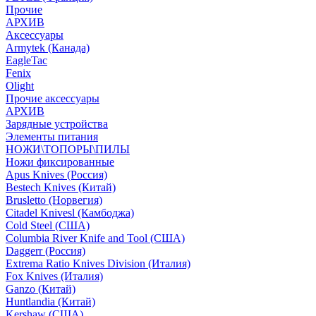
Прочие
АРХИВ
Аксессуары
Armytek (Канада)
EagleTac
Fenix
Olight
Прочие аксессуары
АРХИВ
Зарядные устройства
Элементы питания
НОЖИ\ТОПОРЫ\ПИЛЫ
Ножи фиксированные
Apus Knives (Россия)
Bestech Knives (Китай)
Brusletto (Норвегия)
Citadel Knivesl (Камбоджа)
Cold Steel (США)
Columbia River Knife and Tool (США)
Daggerr (Россия)
Extrema Ratio Knives Division (Италия)
Fox Knives (Италия)
Ganzo (Китай)
Huntlandia (Китай)
Kershaw (США)