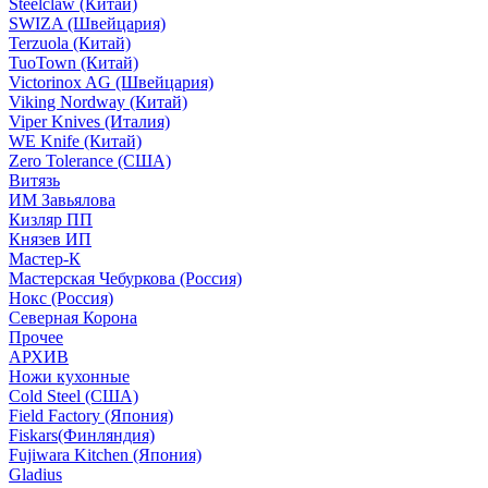
Steelclaw (Китай)
SWIZA (Швейцария)
Terzuola (Китай)
TuoTown (Китай)
Victorinox AG (Швейцария)
Viking Nordway (Китай)
Viper Knives (Италия)
WE Knife (Китай)
Zero Tolerance (США)
Витязь
ИМ Завьялова
Кизляр ПП
Князев ИП
Мастер-К
Мастерская Чебуркова (Россия)
Нокс (Россия)
Северная Корона
Прочее
АРХИВ
Ножи кухонные
Cold Steel (США)
Field Factory (Япония)
Fiskars(Финляндия)
Fujiwara Kitchen (Япония)
Gladius