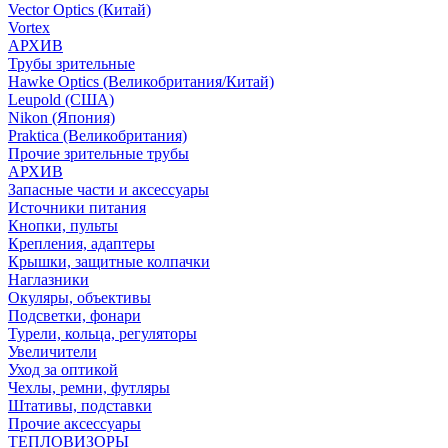
Vector Optics (Китай)
Vortex
АРХИВ
Трубы зрительные
Hawke Optics (Великобритания/Китай)
Leupold (США)
Nikon (Япония)
Praktica (Великобритания)
Прочие зрительные трубы
АРХИВ
Запасные части и аксессуары
Источники питания
Кнопки, пульты
Крепления, адаптеры
Крышки, защитные колпачки
Наглазники
Окуляры, объективы
Подсветки, фонари
Турели, кольца, регуляторы
Увеличители
Уход за оптикой
Чехлы, ремни, футляры
Штативы, подставки
Прочие аксессуары
ТЕПЛОВИЗОРЫ