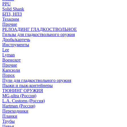
PPU
Solid Shank
БПЗ, НПЗ
Техкрим
Прочие
РЕЛОАДИНГ ГЛАДКОСТВОЛЬНОЕ
Гильзы для гладкоствольного оружия
Дробь/картечь
Инструменты
Lee
Lyman
Военохот
Прочие
Капсюли
Порох
Пули для гладкоствольного оружия
Пыжи и пыж-контейнеры
ТЮНИНГ ОРУЖИЯ
MG-ultra (Россия)
L.A. Customs (Россия)
Hartman (Россия)
Переходники
Планки
Трубы
Цевья