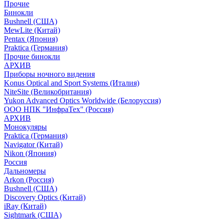
Прочие
Бинокли
Bushnell (США)
MewLite (Китай)
Pentax (Япония)
Praktica (Германия)
Прочие бинокли
АРХИВ
Приборы ночного видения
Konus Optical and Sport Systems (Италия)
NiteSite (Великобритания)
Yukon Advanced Optics Worldwide (Белоруссия)
ООО НПК "ИнфраТех" (Россия)
АРХИВ
Монокуляры
Praktica (Германия)
Navigator (Китай)
Nikon (Япония)
Россия
Дальномеры
Arkon (Россия)
Bushnell (США)
Discovery Optics (Китай)
iRay (Китай)
Sightmark (США)