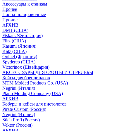
Аксессуары к станкам
Прочее
Пасты полировочные
Прочие
АРХИВ
DMT (США)
Fiskars (Финляндия)
Flitz (США)
Kasumi (Япония)
Katz (США)
Opinel (Франция)
Spyderco (США)
Victorinox (Швейцария)
АКСЕССУАРЫ ДЛЯ ОХОТЫ И СТРЕЛЬБЫ
Кейсы для боеприпасов
MTM Molded Products Co. (USA)
Negrini (Италия)
Plano Molding Company (USA)
АРХИВ
Кобуры и кейсы для пистолетов
Pirate Custom (Россия)
Negrini (Италия)
Stich Profi (Россия)
Vektor (Россия)
АРХИВ