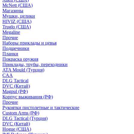
McNett (США)
Магазины
Мушки, целики
HIVIZ (США)
Truglo (США)
Megaline
Прочие
Наборы приклады и цевья
Подщечники
Планки
Покраска оружия
Приклады, трубы, переходники
ATA Mould (Турция)
CAA
DLG Tactical
DVC (Китай)
Magpul (РФ)
Корпус выживания (РФ)
Прочие
Рукоятки пистолетные и тактические
Custom Arms (РФ)
DLG Tactical (Турция)
DVC (Китай)
Hogue (США)