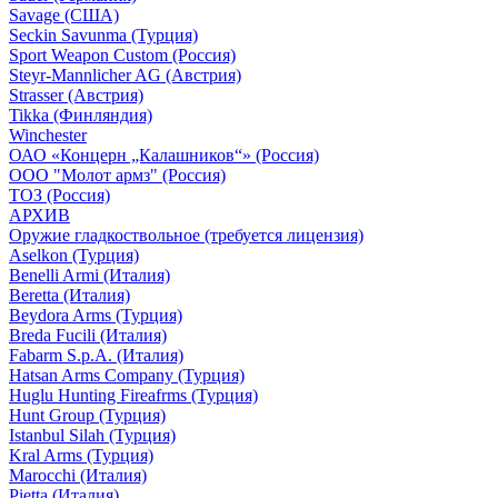
Savage (США)
Seckin Savunma (Турция)
Sport Weapon Custom (Россия)
Steyr-Mannlicher AG (Австрия)
Strasser (Австрия)
Tikka (Финляндия)
Winchester
ОАО «Концерн „Калашников“» (Россия)
ООО "Молот армз" (Россия)
ТОЗ (Россия)
АРХИВ
Оружие гладкоствольное (требуется лицензия)
Aselkon (Турция)
Benelli Armi (Италия)
Beretta (Италия)
Beydora Arms (Турция)
Breda Fucili (Италия)
Fabarm S.p.A. (Италия)
Hatsan Arms Company (Турция)
Huglu Hunting Fireafrms (Турция)
Hunt Group (Турция)
Istanbul Silah (Турция)
Kral Arms (Турция)
Marocchi (Италия)
Pietta (Италия)