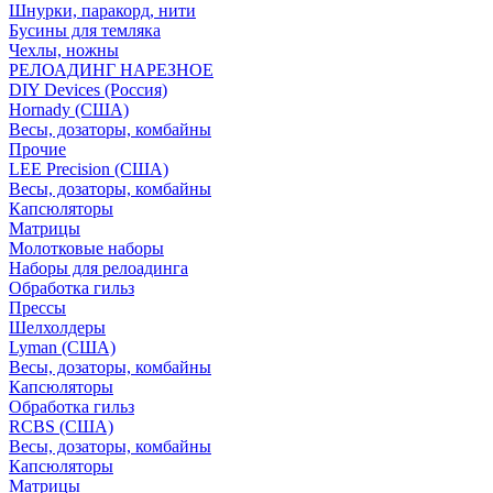
Шнурки, паракорд, нити
Бусины для темляка
Чехлы, ножны
РЕЛОАДИНГ НАРЕЗНОЕ
DIY Devices (Россия)
Hornady (США)
Весы, дозаторы, комбайны
Прочие
LEE Precision (США)
Весы, дозаторы, комбайны
Капсюляторы
Матрицы
Молотковые наборы
Наборы для релоадинга
Обработка гильз
Преcсы
Шелхолдеры
Lyman (США)
Весы, дозаторы, комбайны
Капсюляторы
Обработка гильз
RCBS (США)
Весы, дозаторы, комбайны
Капсюляторы
Матрицы