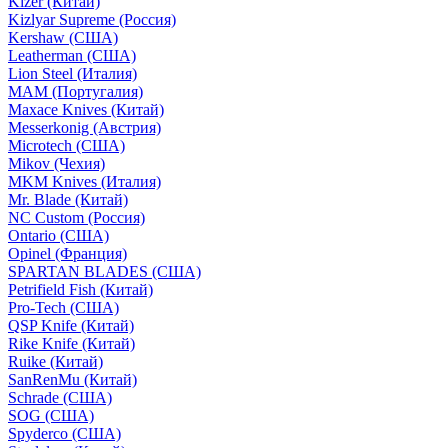
Kizer (Китай)
Kizlyar Supreme (Россия)
Kershaw (США)
Leatherman (США)
Lion Steel (Италия)
MAM (Португалия)
Maxace Knives (Китай)
Messerkonig (Австрия)
Microtech (США)
Mikov (Чехия)
MKM Knives (Италия)
Mr. Blade (Китай)
NC Custom (Россия)
Ontario (США)
Opinel (Франция)
SPARTAN BLADES (США)
Petrifield Fish (Китай)
Pro-Tech (США)
QSP Knife (Китай)
Rike Knife (Китай)
Ruike (Китай)
SanRenMu (Китай)
Schrade (США)
SOG (США)
Spyderco (США)