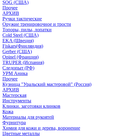
SOG (США)
Прочее
АРХИВ
Ручки тактические
Оружие тренировочное и трости
Топоры, пилы, лопатки
Cold Steel (США)
EKA (Швеция)
Fiskars(Финляндия)
Gerber (США)
Opinel (Франция)
TRUPER (Испания)
Следопыт (РФ)
УРМ Аника
Прочее
Кузница "Уральский мастеровой" (Россия)
АРХИВ
Мастерская
Инструменты
Клинки. заготовки клинков
Кожа
Материалы для рукоятей
Фурнитура
Химия для кожи и дерева, воронение
Цветные металлы