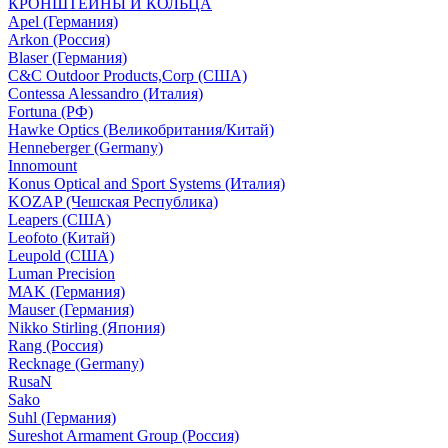
КРОНШТЕЙНЫ И КОЛЬЦА
Apel (Германия)
Arkon (Россия)
Blaser (Германия)
C&C Outdoor Products,Corp (США)
Contessa Alessandro (Италия)
Fortuna (РФ)
Hawke Optics (Великобритания/Китай)
Henneberger (Germany)
Innomount
Konus Optical and Sport Systems (Италия)
KOZAP (Чешская Республика)
Leapers (США)
Leofoto (Китай)
Leupold (США)
Luman Precision
MAK (Германия)
Mauser (Германия)
Nikko Stirling (Япония)
Rang (Россия)
Recknage (Germany)
RusaN
Sako
Suhl (Германия)
Sureshot Armament Group (Россия)