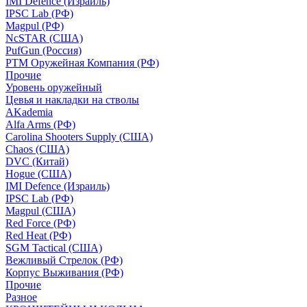
IMI Defence (Израиль)
IPSC Lab (РФ)
Magpul (РФ)
NcSTAR (США)
PufGun (Россия)
РТМ Оружейная Компания (РФ)
Прочие
Уровень оружейный
Цевья и накладки на стволы
AKademia
Alfa Arms (РФ)
Carolina Shooters Supply (США)
Chaos (США)
DVC (Китай)
Hogue (США)
IMI Defence (Израиль)
IPSC Lab (РФ)
Magpul (США)
Red Force (РФ)
Red Heat (РФ)
SGM Tactical (США)
Вежливый Стрелок (РФ)
Корпус Выживания (РФ)
Прочие
Разное