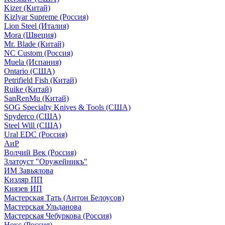
Kizer (Китай)
Kizlyar Supreme (Россия)
Lion Steel (Италия)
Mora (Швеция)
Mr. Blade (Китай)
NC Custom (Россия)
Muela (Испания)
Ontario (США)
Petrifield Fish (Китай)
Ruike (Китай)
SanRenMu (Китай)
SOG Specialty Knives & Tools (США)
Spyderco (США)
Steel Will (США)
Ural EDC (Россия)
АиР
Волчий Век (Россия)
Златоуст "Оружейникъ"
ИМ Завьялова
Кизляр ПП
Князев ИП
Мастерская Тать (Антон Белоусов)
Мастерская Ульданова
Мастерская Чебуркова (Россия)
Нокс (Россия)