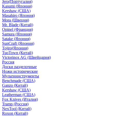
Jero(Португалия)
Kasumi (Япония)
Kershaw (США)
Masahiro (Япония)
Mora (Швеция)
Mr. Blade (Китай)
Opinel (Франция)
Samura (Япония)
Satake (Япония)
SunCraft (Япония)
Tojiro(Япония)
TuoTown (Китай)
Victorinox AG (Швейцария)
Россия
Доски разделочные
Ножи исторические
Мультиинструменты
Benchmade (США)
Ganzo (Китай)
Kershaw (США)
Leatherman (США)
Fox Knives (Италия)
Tramp (Россия)
NexTool (Китай)
Roxon (Китай)