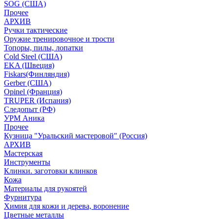
SOG (США)
Прочее
АРХИВ
Ручки тактические
Оружие тренировочное и трости
Топоры, пилы, лопатки
Cold Steel (США)
EKA (Швеция)
Fiskars(Финляндия)
Gerber (США)
Opinel (Франция)
TRUPER (Испания)
Следопыт (РФ)
УРМ Аника
Прочее
Кузница "Уральский мастеровой" (Россия)
АРХИВ
Мастерская
Инструменты
Клинки. заготовки клинков
Кожа
Материалы для рукоятей
Фурнитура
Химия для кожи и дерева, воронение
Цветные металлы