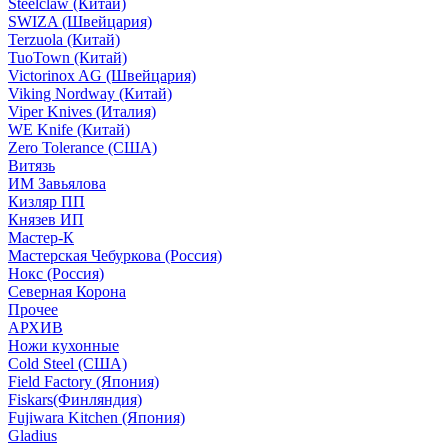
Steelclaw (Китай)
SWIZA (Швейцария)
Terzuola (Китай)
TuoTown (Китай)
Victorinox AG (Швейцария)
Viking Nordway (Китай)
Viper Knives (Италия)
WE Knife (Китай)
Zero Tolerance (США)
Витязь
ИМ Завьялова
Кизляр ПП
Князев ИП
Мастер-К
Мастерская Чебуркова (Россия)
Нокс (Россия)
Северная Корона
Прочее
АРХИВ
Ножи кухонные
Cold Steel (США)
Field Factory (Япония)
Fiskars(Финляндия)
Fujiwara Kitchen (Япония)
Gladius