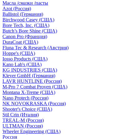
Масла /смазки /пасты
Azot (Россия)
Ballistol (Германия)
Birchwood Casey (США)
Bore Tech, Inc. (США)
Butch’s Bore Shine (СШA)
Canon Pro (Франция)
DuraCoat (США)
Fluna Tec & Research (Австрия)
Hoppe's (США)
Iosso Products (США)
Kano Lab's (США)
KG INDUSTRIES (США)
Klever GmbH (Германия)
LAVR HUNTLINE (Россия)
M-Pro 7 Combat Proven (СШA)
Montana X-Treme (США)
Nano Protech (Россия)
NK NOVOKRASKA (Россия)
Shooter's Choice (СШA)
Stil Crin (Италия)
TREAL-M (Россия)
ULTMAN (Россия)
Wheeler Engineering (СШA)
Россия