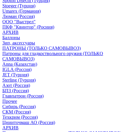
Spoton Disechi (Турция)
Stoeger (Турция)
Umarex (Германия)
Люман (Россия)
ООО "Выстрел"
ПКФ "Квинтор" (Росиия)
АРХИВ
Баллоны
Зип, аксессуары
ПАТРОНЫ (ТОЛЬКО САМОВЫВОЗ)
Патроны для гладкоствольного оружия (ТОЛЬКО
САМОВЫВОЗ)
Anna (Казахстан)
IGLA (Россия)
JET (Турция)
Sterling (Турция)
Азот (Россия)
БПЗ (Россия)
Главпатрон (Россия)
Прочее
Сибирь (Россия)
СКМ (Россия)
Техкрим (Россия)
Цнииточмаш АО (Россия)
АРХИВ