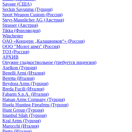
Savage (США)
Seckin Savunma (Турция)
Sport Weapon Custom (Россия)
Steyr-Mannlicher AG (Австрия)
Strasser (Австрия)
Tikka (Финляндия)
Winchester
ОАО «Концерн „Калашников“» (Россия)
ООО "Молот армз" (Россия)
ТОЗ (Россия)
АРХИВ
Оружие гладкоствольное (требуется лицензия)
Aselkon (Турция)
Benelli Armi (Италия)
Beretta (Италия)
Beydora Arms (Турция)
Breda Fucili (Италия)
Fabarm S.p.A. (Италия)
Hatsan Arms Company (Турция)
Huglu Hunting Fireafrms (Турция)
Hunt Group (Турция)
Istanbul Silah (Турция)
Kral Arms (Турция)
Marocchi (Италия)
Pietta (Италия)