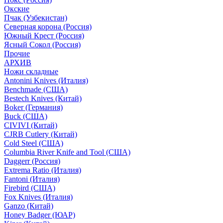
Окские
Пчак (Узбекистан)
Северная корона (Россия)
Южный Крест (Россия)
Ясный Сокол (Россия)
Прочие
АРХИВ
Ножи складные
Antonini Knives (Италия)
Benchmade (США)
Bestech Knives (Китай)
Boker (Германия)
Buck (США)
CIVIVI (Китай)
CJRB Cutlery (Китай)
Cold Steel (США)
Columbia River Knife and Tool (США)
Daggerr (Россия)
Extrema Ratio (Италия)
Fantoni (Италия)
Firebird (США)
Fox Knives (Италия)
Ganzo (Китай)
Honey Badger (ЮАР)