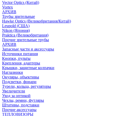
Vector Optics (Китай)
Vortex
АРХИВ
Трубы зрительные
Hawke Optics (Великобритания/Китай)
Leupold (США)
Nikon (Япония)
Praktica (Великобритания)
Прочие зрительные трубы
АРХИВ
Запасные части и аксессуары
Источники питания
Кнопки, пульты
Крепления, адаптеры
Крышки, защитные колпачки
Наглазники
Окуляры, объективы
Подсветки, фонари
Турели, кольца, регуляторы
Увеличители
Уход за оптикой
Чехлы, ремни, футляры
Штативы, подставки
Прочие аксессуары
ТЕПЛОВИЗОРЫ