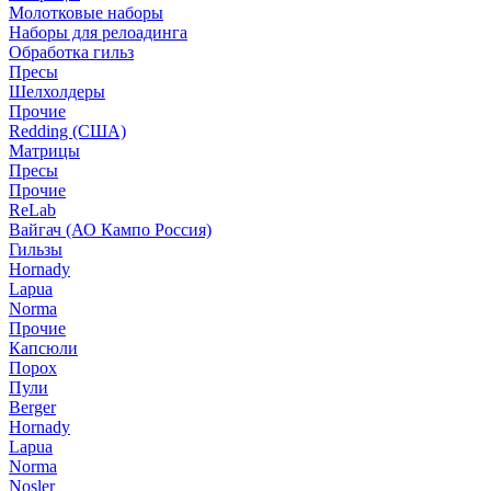
Молотковые наборы
Наборы для релоадинга
Обработка гильз
Пресы
Шелхолдеры
Прочие
Redding (США)
Матрицы
Пресы
Прочие
ReLab
Вайгач (АО Кампо Россия)
Гильзы
Hornady
Lapua
Norma
Прочие
Капсюли
Порох
Пули
Berger
Hornady
Lapua
Norma
Nosler