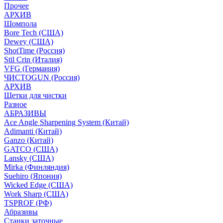
Прочее
АРХИВ
Шомпола
Bore Tech (США)
Dewey (США)
ShotTime (Россия)
Stil Crin (Италия)
VFG (Германия)
ЧИСТОGUN (Россия)
АРХИВ
Щетки для чистки
Разное
АБРАЗИВЫ
Ace Angle Sharpening System (Китай)
Adimanti (Китай)
Ganzo (Китай)
GATCO (США)
Lansky (США)
Mirka (Финляндия)
Suehiro (Япония)
Wicked Edge (США)
Work Sharp (США)
TSPROF (РФ)
Абразивы
Станки заточные