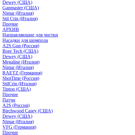
Dewey (США)
Ganmaster (США)
Nimar (Италия)
Stil Crin (Италия)
Прочие
АРХИВ
Направляющие для чистки
Насадки для шомпола
A2S Gun (Россия)
Bore Tech (США)
Dewey (США)
Megaline (Италия)
Nimar (Италия)
RAETZ (Германия)
ShotTime (Россия)
StilCrin (Италия)
Tipton (США)
Прочие
Патчи
A2S (Россия)
Birchwood Casey (США)
Dewey (США)
Nimar (Италия)
VFG (Германия)
Прочие