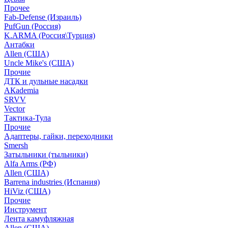
Прочее
Fab-Defense (Израиль)
PufGun (Россия)
K.ARMA (Россия\Турция)
Антабки
Allen (США)
Uncle Mike's (США)
Прочие
ДТК и дульные насадки
АКademia
SRVV
Vector
Тактика-Тула
Прочие
Адаптеры, гайки, переходники
Smersh
Затыльники (тыльники)
Alfa Arms (РФ)
Allen (США)
Barrena industries (Испания)
HiViz (США)
Прочие
Инструмент
Лента камуфляжная
Allen (США)