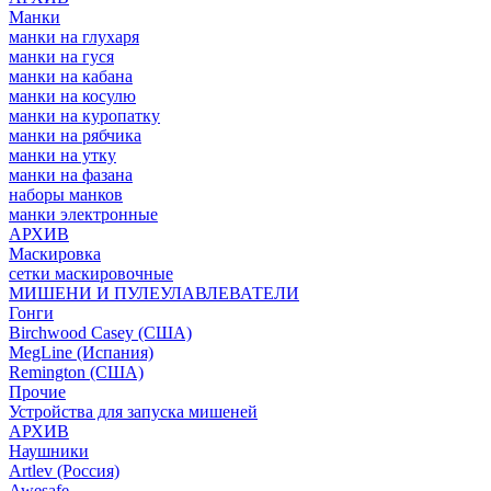
Манки
манки на глухаря
манки на гуся
манки на кабана
манки на косулю
манки на куропатку
манки на рябчика
манки на утку
манки на фазана
наборы манков
манки электронные
АРХИВ
Маскировка
сетки маскировочные
МИШЕНИ И ПУЛЕУЛАВЛЕВАТЕЛИ
Гонги
Birchwood Casey (США)
MegLine (Испания)
Remington (США)
Прочие
Устройства для запуска мишеней
АРХИВ
Наушники
Artlev (Россия)
Awesafe