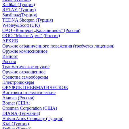
Radikal (Турция)
RETAY (Турция)
Sarsilmaz(Турция)
TEDNA Shotgun (Турция)
Webley&Scott (UK)
ОАО «Концерн „Калашников“ (Россия)
ООО "Молот Армз" (Россия)
АРХИВ
Оружие ограниченного поражения (требуется лицензия)
Оружие комиссионное
Импорт
Россия
Травматическое оружие
Оружие охолощенное
Средства самообороны
Электрошокеры
ОРУЖИЕ ПНЕВМАТИЧЕСКОЕ
Винтовки пневматические
Ataman (Россия)
Borner (США)
Crosman Corporation (США)
DIANA (Германия)
Hatsan Arms Company (Турция)
Kral (Турция)
Stalker (Китай)