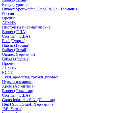
Retay (Турция)
Umarex Sportwaffen GmbH & Co. (Германия)
Россия
Прочие
АРХИВ
Пистолеты пневматические
Borner (США)
Crosman (США)
Ecol (Турция)
Hatsan (Турция)
Stalker (Китай)
Umarex (Германия)
Байкал (Россия)
Прочие
АРХИВ
КСОИ
Луки, арбалеты, трубки духовые
Пульки и шарики
Apolo (Аргентина)
Borner (Германия)
Crosman (США)
Gamo Indastrias S.A. (Испания)
H&N Sport GmbH (Германия)
JSB (Чехия)