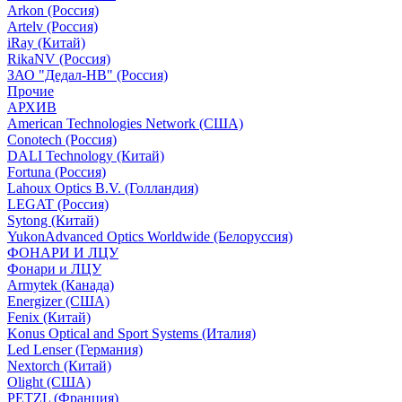
Arkon (Россия)
Artelv (Россия)
iRay (Китай)
RikaNV (Россия)
ЗАО "Дедал-НВ" (Россия)
Прочие
АРХИВ
American Technologies Network (США)
Conotech (Россия)
DALI Technology (Китай)
Fortuna (Россия)
Lahoux Optics B.V. (Голландия)
LEGAT (Россия)
Sytong (Китай)
YukonAdvanced Optics Worldwide (Белоруссия)
ФОНАРИ И ЛЦУ
Фонари и ЛЦУ
Armytek (Канада)
Energizer (США)
Fenix (Китай)
Konus Optical and Sport Systems (Италия)
Led Lenser (Германия)
Nextorch (Китай)
Olight (США)
PETZL (Франция)