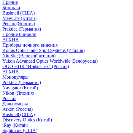
Прочие
Бинокли
Bushnell (США)
MewLite (Китай)
Pentax (Япония)
Praktica (Германия)
Прочие бинокли
АРХИВ
Приборы ночного видения
Konus Optical and Sport Systems (Италия)
NiteSite (Великобритания)
Yukon Advanced Optics Worldwide (Белоруссия)
ООО НПК "ИнфраТех" (Россия)
АРХИВ
Монокуляры
Praktica (Германия)
Navigator (Китай)
Nikon (Япония)
Россия
Дальномеры
Arkon (Россия)
Bushnell (США)
Discovery Optics (Китай)
iRay (Китай)
Sightmark (США)