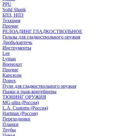
PPU
Solid Shank
БПЗ, НПЗ
Техкрим
Прочие
РЕЛОАДИНГ ГЛАДКОСТВОЛЬНОЕ
Гильзы для гладкоствольного оружия
Дробь/картечь
Инструменты
Lee
Lyman
Военохот
Прочие
Капсюли
Порох
Пули для гладкоствольного оружия
Пыжи и пыж-контейнеры
ТЮНИНГ ОРУЖИЯ
MG-ultra (Россия)
L.A. Customs (Россия)
Hartman (Россия)
Переходники
Планки
Трубы
Цевья