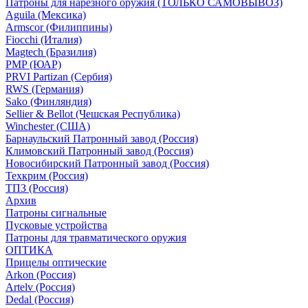
Патроны для нарезного оружия (ТОЛЬКО САМОВЫВОЗ)
Aguila (Мексика)
Armscor (Филиппины)
Fiocchi (Италия)
Magtech (Бразилия)
PMP (ЮАР)
PRVI Partizan (Сербия)
RWS (Германия)
Sako (Финляндия)
Sellier & Bellot (Чешская Республика)
Winchester (США)
Барнаульский Патронный завод (Россия)
Климовский Патронный завод (Россия)
Новосибирский Патронный завод (Россия)
Техкрим (Россия)
ТПЗ (Россия)
Архив
Патроны сигнальные
Пусковые устройства
Патроны для травматического оружия
ОПТИКА
Прицелы оптические
Arkon (Россия)
Artelv (Россия)
Dedal (Россия)