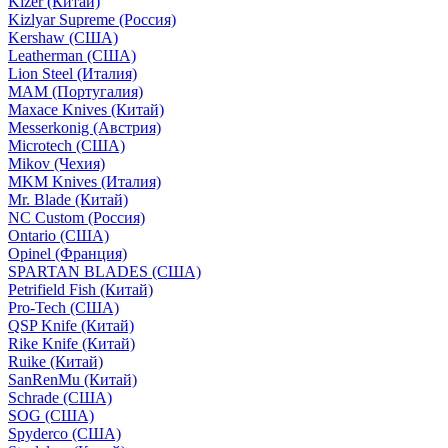
Kizer (Китай)
Kizlyar Supreme (Россия)
Kershaw (США)
Leatherman (США)
Lion Steel (Италия)
MAM (Португалия)
Maxace Knives (Китай)
Messerkonig (Австрия)
Microtech (США)
Mikov (Чехия)
MKM Knives (Италия)
Mr. Blade (Китай)
NC Custom (Россия)
Ontario (США)
Opinel (Франция)
SPARTAN BLADES (США)
Petrifield Fish (Китай)
Pro-Tech (США)
QSP Knife (Китай)
Rike Knife (Китай)
Ruike (Китай)
SanRenMu (Китай)
Schrade (США)
SOG (США)
Spyderco (США)