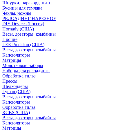
Шнурки, паракорд, нити
Бусины для темляка
Чехлы, ножны
РЕЛОАДИНГ НАРЕЗНОЕ
DIY Devices (Россия)
Hornady (США)
Весы, дозаторы, комбайны
Прочие
LEE Precision (США)
Весы, дозаторы, комбайны
Капсюляторы
Матрицы
Молотковые наборы
Наборы для релоадинга
Обработка гильз
Преcсы
Шелхолдеры
Lyman (США)
Весы, дозаторы, комбайны
Капсюляторы
Обработка гильз
RCBS (США)
Весы, дозаторы, комбайны
Капсюляторы
Матрицы