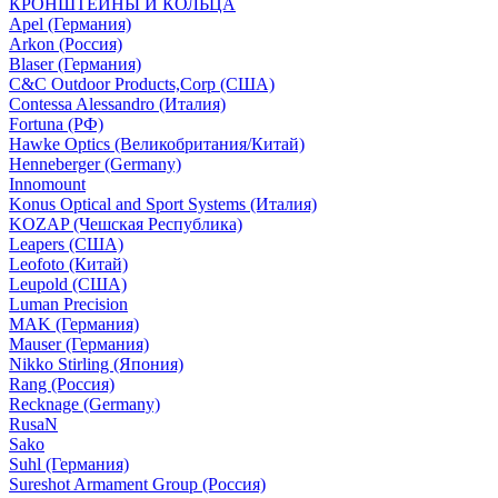
КРОНШТЕЙНЫ И КОЛЬЦА
Apel (Германия)
Arkon (Россия)
Blaser (Германия)
C&C Outdoor Products,Corp (США)
Contessa Alessandro (Италия)
Fortuna (РФ)
Hawke Optics (Великобритания/Китай)
Henneberger (Germany)
Innomount
Konus Optical and Sport Systems (Италия)
KOZAP (Чешская Республика)
Leapers (США)
Leofoto (Китай)
Leupold (США)
Luman Precision
MAK (Германия)
Mauser (Германия)
Nikko Stirling (Япония)
Rang (Россия)
Recknage (Germany)
RusaN
Sako
Suhl (Германия)
Sureshot Armament Group (Россия)