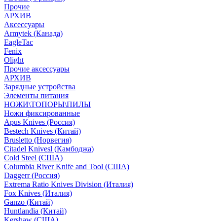
Прочие
АРХИВ
Аксессуары
Armytek (Канада)
EagleTac
Fenix
Olight
Прочие аксессуары
АРХИВ
Зарядные устройства
Элементы питания
НОЖИ\ТОПОРЫ\ПИЛЫ
Ножи фиксированные
Apus Knives (Россия)
Bestech Knives (Китай)
Brusletto (Норвегия)
Citadel Knivesl (Камбоджа)
Cold Steel (США)
Columbia River Knife and Tool (США)
Daggerr (Россия)
Extrema Ratio Knives Division (Италия)
Fox Knives (Италия)
Ganzo (Китай)
Huntlandia (Китай)
Kershaw (США)