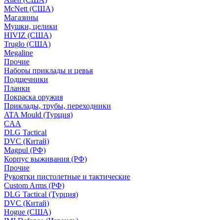
McNett (США)
Магазины
Мушки, целики
HIVIZ (США)
Truglo (США)
Megaline
Прочие
Наборы приклады и цевья
Подщечники
Планки
Покраска оружия
Приклады, трубы, переходники
ATA Mould (Турция)
CAA
DLG Tactical
DVC (Китай)
Magpul (РФ)
Корпус выживания (РФ)
Прочие
Рукоятки пистолетные и тактические
Custom Arms (РФ)
DLG Tactical (Турция)
DVC (Китай)
Hogue (США)