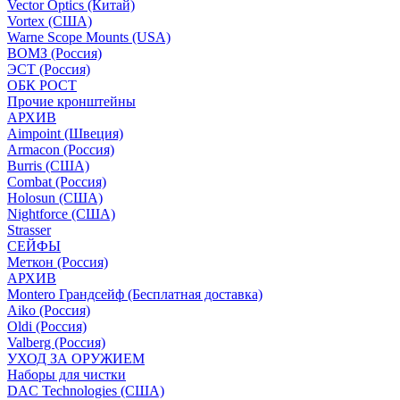
Vector Optics (Китай)
Vortex (США)
Warne Scope Mounts (USA)
ВОМЗ (Россия)
ЭСТ (Россия)
ОБК РОСТ
Прочие кронштейны
АРХИВ
Aimpoint (Швеция)
Armacon (Россия)
Burris (США)
Combat (Россия)
Holosun (США)
Nightforce (США)
Strasser
СЕЙФЫ
Меткон (Россия)
АРХИВ
Montero Грандсейф (Бесплатная доставка)
Aiko (Россия)
Oldi (Россия)
Valberg (Россия)
УХОД ЗА ОРУЖИЕМ
Наборы для чистки
DAC Technologies (США)