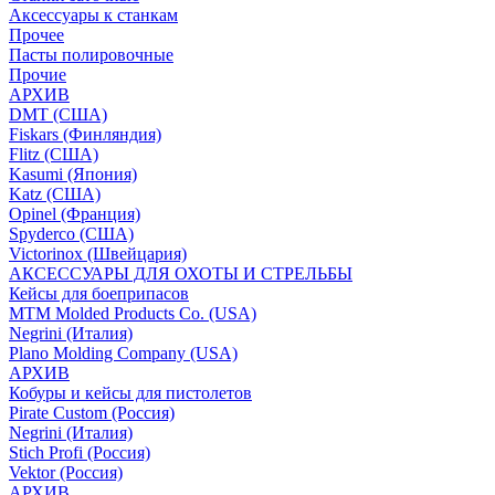
Аксессуары к станкам
Прочее
Пасты полировочные
Прочие
АРХИВ
DMT (США)
Fiskars (Финляндия)
Flitz (США)
Kasumi (Япония)
Katz (США)
Opinel (Франция)
Spyderco (США)
Victorinox (Швейцария)
АКСЕССУАРЫ ДЛЯ ОХОТЫ И СТРЕЛЬБЫ
Кейсы для боеприпасов
MTM Molded Products Co. (USA)
Negrini (Италия)
Plano Molding Company (USA)
АРХИВ
Кобуры и кейсы для пистолетов
Pirate Custom (Россия)
Negrini (Италия)
Stich Profi (Россия)
Vektor (Россия)
АРХИВ