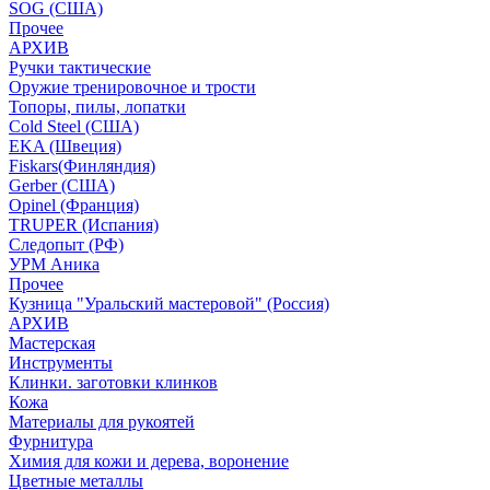
SOG (США)
Прочее
АРХИВ
Ручки тактические
Оружие тренировочное и трости
Топоры, пилы, лопатки
Cold Steel (США)
EKA (Швеция)
Fiskars(Финляндия)
Gerber (США)
Opinel (Франция)
TRUPER (Испания)
Следопыт (РФ)
УРМ Аника
Прочее
Кузница "Уральский мастеровой" (Россия)
АРХИВ
Мастерская
Инструменты
Клинки. заготовки клинков
Кожа
Материалы для рукоятей
Фурнитура
Химия для кожи и дерева, воронение
Цветные металлы