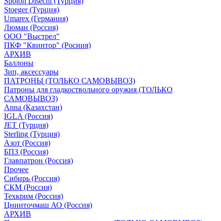
Spoton Disechi (Турция)
Stoeger (Турция)
Umarex (Германия)
Люман (Россия)
ООО "Выстрел"
ПКФ "Квинтор" (Росиия)
АРХИВ
Баллоны
Зип, аксессуары
ПАТРОНЫ (ТОЛЬКО САМОВЫВОЗ)
Патроны для гладкоствольного оружия (ТОЛЬКО
САМОВЫВОЗ)
Anna (Казахстан)
IGLA (Россия)
JET (Турция)
Sterling (Турция)
Азот (Россия)
БПЗ (Россия)
Главпатрон (Россия)
Прочее
Сибирь (Россия)
СКМ (Россия)
Техкрим (Россия)
Цнииточмаш АО (Россия)
АРХИВ