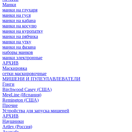
Манки
манки на глухаря
манки на гуся
манки на кабана
манки на косулю
манки на куропатку
манки на рябчика
манки на утку
манки на фазана
наборы манков
манки электронные
АРХИВ
Маскировка
сетки маскировочные
МИШЕНИ И ПУЛЕУЛАВЛЕВАТЕЛИ
Гонги
Birchwood Casey (США)
MegLine (Испания)
Remington (США)
Прочие
Устройства для запуска мишеней
АРХИВ
Наушники
Artlev (Россия)
Awesafe