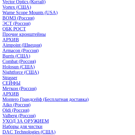
Vector Optics (Китай)
Vortex (США)
Warne Scope Mounts (USA)
ВОМЗ (Россия)
ЭСТ (Россия)
ОБК РОСТ
Прочие кронштейны
АРХИВ
Aimpoint (Швеция)
Armacon (Россия)
Burris (США)
Combat (Россия)
Holosun (США)
Nightforce (США)
Strasser
СЕЙФЫ
Меткон (Россия)
АРХИВ
Montero Грандсейф (Бесплатная доставка)
Aiko (Россия)
Oldi (Россия)
Valberg (Россия)
УХОД ЗА ОРУЖИЕМ
Наборы для чистки
DAC Technologies (США)