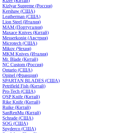
Kizer (Китай)
Kizlyar Supreme (Россия)
Kershaw (США)
Leatherman (США)
Lion Steel (Италия)
MAM (Португалия)
Maxace Knives (Китай)
Messerkonig (Австрия)
Microtech (США)
Mikov (Чехия)
MKM Knives (Италия)
Mr. Blade (Китай)
NC Custom (Россия)
Ontario (США)
Opinel (Франция)
SPARTAN BLADES (США)
Petrifield Fish (Китай)
Pro-Tech (США)
QSP Knife (Китай)
Rike Knife (Китай)
Ruike (Китай)
SanRenMu (Китай)
Schrade (США)
SOG (США)
Spyderco (США)