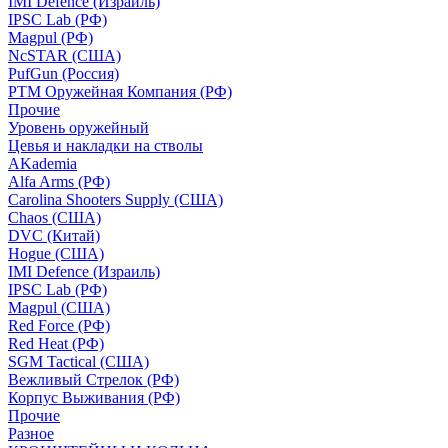
IMI Defence (Израиль)
IPSC Lab (РФ)
Magpul (РФ)
NcSTAR (США)
PufGun (Россия)
РТМ Оружейная Компания (РФ)
Прочие
Уровень оружейный
Цевья и накладки на стволы
AKademia
Alfa Arms (РФ)
Carolina Shooters Supply (США)
Chaos (США)
DVC (Китай)
Hogue (США)
IMI Defence (Израиль)
IPSC Lab (РФ)
Magpul (США)
Red Force (РФ)
Red Heat (РФ)
SGM Tactical (США)
Вежливый Стрелок (РФ)
Корпус Выживания (РФ)
Прочие
Разное