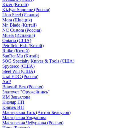
Kizer (Китай)
Kizlyar Supreme (Россия)
Lion Steel (Италия)
Mora (Швеция)
Mr. Blade (Китай)
NC Custom (Россия)
Muela (Испания)
Ontario (США)
Petrifield Fish (Китай)
Ruike (Китай)
SanRenMu (Китай)
SOG Specialty Knives & Tools (США)
Spyderco (США)
Steel Will (США)
Ural EDC (Россия)
АиР
Волчий Век (Россия)
Златоуст "Оружейникъ"
ИМ Завьялова
Кизляр ПП
Князев ИП
Мастерская Тать (Антон Белоусов)
Мастерская Ульданова
Мастерская Чебуркова (Россия)
Нокс (Россия)