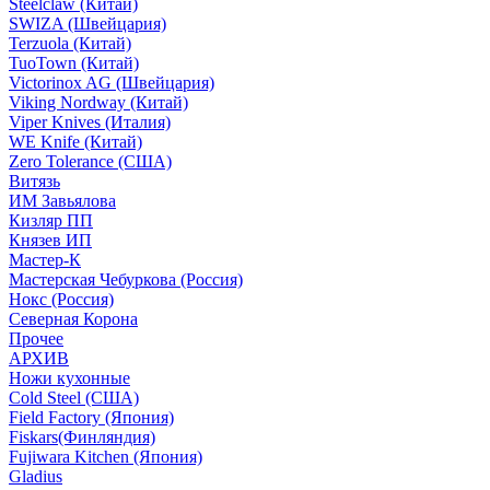
Steelclaw (Китай)
SWIZA (Швейцария)
Terzuola (Китай)
TuoTown (Китай)
Victorinox AG (Швейцария)
Viking Nordway (Китай)
Viper Knives (Италия)
WE Knife (Китай)
Zero Tolerance (США)
Витязь
ИМ Завьялова
Кизляр ПП
Князев ИП
Мастер-К
Мастерская Чебуркова (Россия)
Нокс (Россия)
Северная Корона
Прочее
АРХИВ
Ножи кухонные
Cold Steel (США)
Field Factory (Япония)
Fiskars(Финляндия)
Fujiwara Kitchen (Япония)
Gladius