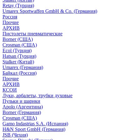
Retay (Турция)
Umarex Sportwaffen GmbH & Co. (Германия)
Россия
Прочие
АРХИВ
Пистолеты пневматические
Borner (США)
Crosman (США)
Ecol (Турция)
Hatsan (Турция)
Stalker (Китай)
Umarex (Германия)
Байкал (Россия)
Прочие
АРХИВ
КСОИ
Луки, арбалеты, трубки духовые
Пульки и шарики
Apolo (Аргентина)
Borner (Германия)
Crosman (США)
Gamo Indastrias S.A. (Испания)
H&N Sport GmbH (Германия)
JSB (Чехия)