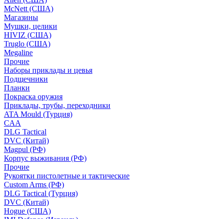
McNett (США)
Магазины
Мушки, целики
HIVIZ (США)
Truglo (США)
Megaline
Прочие
Наборы приклады и цевья
Подщечники
Планки
Покраска оружия
Приклады, трубы, переходники
ATA Mould (Турция)
CAA
DLG Tactical
DVC (Китай)
Magpul (РФ)
Корпус выживания (РФ)
Прочие
Рукоятки пистолетные и тактические
Custom Arms (РФ)
DLG Tactical (Турция)
DVC (Китай)
Hogue (США)