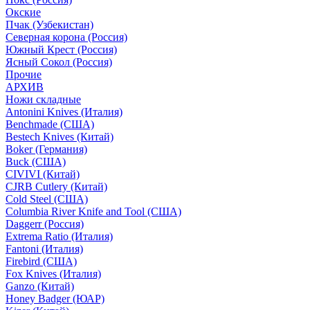
Окские
Пчак (Узбекистан)
Северная корона (Россия)
Южный Крест (Россия)
Ясный Сокол (Россия)
Прочие
АРХИВ
Ножи складные
Antonini Knives (Италия)
Benchmade (США)
Bestech Knives (Китай)
Boker (Германия)
Buck (США)
CIVIVI (Китай)
CJRB Cutlery (Китай)
Cold Steel (США)
Columbia River Knife and Tool (США)
Daggerr (Россия)
Extrema Ratio (Италия)
Fantoni (Италия)
Firebird (США)
Fox Knives (Италия)
Ganzo (Китай)
Honey Badger (ЮАР)