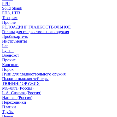
PPU
Solid Shank
БПЗ, НПЗ
Техкрим
Прочие
РЕЛОАДИНГ ГЛАДКОСТВОЛЬНОЕ
Гильзы для гладкоствольного оружия
Дробь/картечь
Инструменты
Lee
Lyman
Военохот
Прочие
Капсюли
Порох
Пули для гладкоствольного оружия
Пыжи и пыж-контейнеры
ТЮНИНГ ОРУЖИЯ
MG-ultra (Россия)
L.A. Customs (Россия)
Hartman (Россия)
Переходники
Планки
Трубы
Цевья