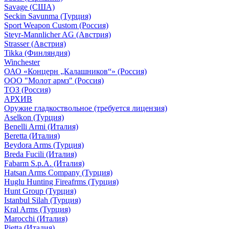
Savage (США)
Seckin Savunma (Турция)
Sport Weapon Custom (Россия)
Steyr-Mannlicher AG (Австрия)
Strasser (Австрия)
Tikka (Финляндия)
Winchester
ОАО «Концерн „Калашников“» (Россия)
ООО "Молот армз" (Россия)
ТОЗ (Россия)
АРХИВ
Оружие гладкоствольное (требуется лицензия)
Aselkon (Турция)
Benelli Armi (Италия)
Beretta (Италия)
Beydora Arms (Турция)
Breda Fucili (Италия)
Fabarm S.p.A. (Италия)
Hatsan Arms Company (Турция)
Huglu Hunting Fireafrms (Турция)
Hunt Group (Турция)
Istanbul Silah (Турция)
Kral Arms (Турция)
Marocchi (Италия)
Pietta (Италия)