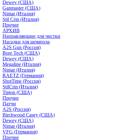
Dewey (США)
Ganmaster (США)
Nimar (Италия)
Stil Crin (Италия)
Прочие
АРХИВ
Направляющие для чистки
Насадки для шомпола
A2S Gun (Россия)
Bore Tech (США)
Dewey (США)
Megaline (Италия)
Nimar (Италия)
RAETZ (Германия)
ShotTime (Россия)
StilCrin (Италия)
Tipton (США)
Прочие
Патчи
A2S (Россия)
Birchwood Casey (США)
Dewey (США)
Nimar (Италия)
VFG (Германия)
Прочие