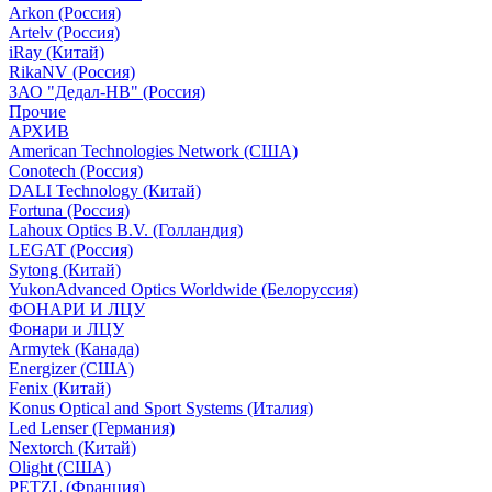
Arkon (Россия)
Artelv (Россия)
iRay (Китай)
RikaNV (Россия)
ЗАО "Дедал-НВ" (Россия)
Прочие
АРХИВ
American Technologies Network (США)
Conotech (Россия)
DALI Technology (Китай)
Fortuna (Россия)
Lahoux Optics B.V. (Голландия)
LEGAT (Россия)
Sytong (Китай)
YukonAdvanced Optics Worldwide (Белоруссия)
ФОНАРИ И ЛЦУ
Фонари и ЛЦУ
Armytek (Канада)
Energizer (США)
Fenix (Китай)
Konus Optical and Sport Systems (Италия)
Led Lenser (Германия)
Nextorch (Китай)
Olight (США)
PETZL (Франция)