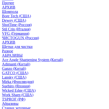
Прочее
АРХИВ
Шомпола
Bore Tech (США)
Dewey (США)
ShotTime (Россия)
Stil Crin (Италия)
VFG (Германия)
ЧИСТОGUN (Россия)
АРХИВ
Щетки для чистки
Разное
АБРАЗИВЫ
Ace Angle Sharpening System (Китай)
Adimanti (Китай)
Ganzo (Китай)
GATCO (США)
Lansky (США)
Mirka (Финляндия)
Suehiro (Япония)
Wicked Edge (США)
Work Sharp (США)
TSPROF (РФ)
Абразивы
Станки заточные