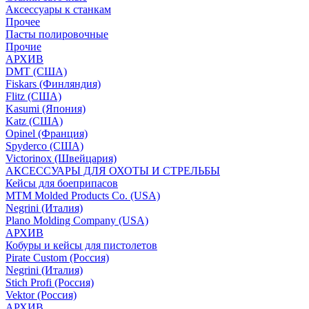
Аксессуары к станкам
Прочее
Пасты полировочные
Прочие
АРХИВ
DMT (США)
Fiskars (Финляндия)
Flitz (США)
Kasumi (Япония)
Katz (США)
Opinel (Франция)
Spyderco (США)
Victorinox (Швейцария)
АКСЕССУАРЫ ДЛЯ ОХОТЫ И СТРЕЛЬБЫ
Кейсы для боеприпасов
MTM Molded Products Co. (USA)
Negrini (Италия)
Plano Molding Company (USA)
АРХИВ
Кобуры и кейсы для пистолетов
Pirate Custom (Россия)
Negrini (Италия)
Stich Profi (Россия)
Vektor (Россия)
АРХИВ