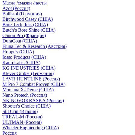
Масла /смазки /пасты
Azot (Россия)
Ballistol (Германия)
Birchwood Casey (США)
Bore Tech, Inc. (США)
Butch’s Bore Shine (СШA)
Canon Pro (Франция)
DuraCoat (США)
Fluna Tec & Research (Австрия)
Hoppe's (США)
Iosso Products (США)
Kano Lab's (США)
KG INDUSTRIES (США)
Klever GmbH (Германия)
LAVR HUNTLINE (Россия)
M-Pro 7 Combat Proven (СШA)
Montana X-Treme (США)
Nano Protech (Россия)
NK NOVOKRASKA (Россия)
Shooter's Choice (СШA)
Stil Crin (Италия)
TREAL-M (Россия)
ULTMAN (Россия)
Wheeler Engineering (СШA)
Россия