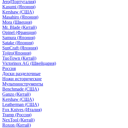
Jero(Португалия)
Kasumi (Япония)
Kershaw (США)
Masahiro (Япония)
Mora (Швеция)
Mr. Blade (Китай)
Opinel (Франция)
Samura (Япония)
Satake (Япония)
SunCraft (Япония)
Tojiro(Япония)
TuoTown (Китай)
Victorinox AG (Швейцария)
Россия
Доски разделочные
Ножи исторические
Мультиинструменты
Benchmade (США)
Ganzo (Китай)
Kershaw (США)
Leatherman (США)
Fox Knives (Италия)
Tramp (Россия)
NexTool (Китай)
Roxon (Китай)