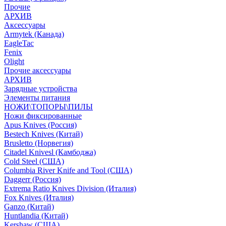
Прочие
АРХИВ
Аксессуары
Armytek (Канада)
EagleTac
Fenix
Olight
Прочие аксессуары
АРХИВ
Зарядные устройства
Элементы питания
НОЖИ\ТОПОРЫ\ПИЛЫ
Ножи фиксированные
Apus Knives (Россия)
Bestech Knives (Китай)
Brusletto (Норвегия)
Citadel Knivesl (Камбоджа)
Cold Steel (США)
Columbia River Knife and Tool (США)
Daggerr (Россия)
Extrema Ratio Knives Division (Италия)
Fox Knives (Италия)
Ganzo (Китай)
Huntlandia (Китай)
Kershaw (США)