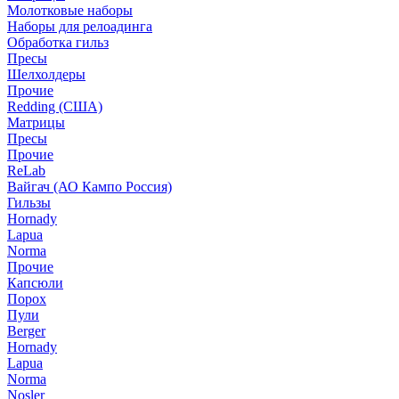
Молотковые наборы
Наборы для релоадинга
Обработка гильз
Пресы
Шелхолдеры
Прочие
Redding (США)
Матрицы
Пресы
Прочие
ReLab
Вайгач (АО Кампо Россия)
Гильзы
Hornady
Lapua
Norma
Прочие
Капсюли
Порох
Пули
Berger
Hornady
Lapua
Norma
Nosler