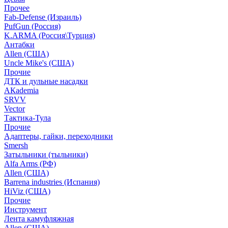
Прочее
Fab-Defense (Израиль)
PufGun (Россия)
K.ARMA (Россия\Турция)
Антабки
Allen (США)
Uncle Mike's (США)
Прочие
ДТК и дульные насадки
АКademia
SRVV
Vector
Тактика-Тула
Прочие
Адаптеры, гайки, переходники
Smersh
Затыльники (тыльники)
Alfa Arms (РФ)
Allen (США)
Barrena industries (Испания)
HiViz (США)
Прочие
Инструмент
Лента камуфляжная
Allen (США)