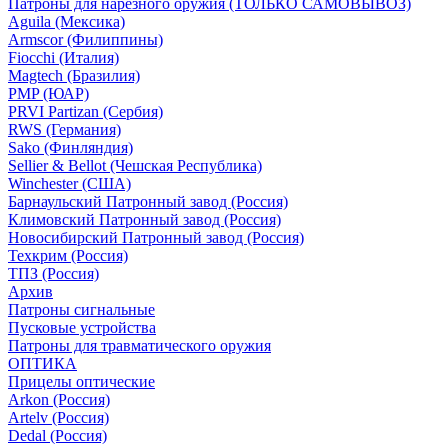
Патроны для нарезного оружия (ТОЛЬКО САМОВЫВОЗ)
Aguila (Мексика)
Armscor (Филиппины)
Fiocchi (Италия)
Magtech (Бразилия)
PMP (ЮАР)
PRVI Partizan (Сербия)
RWS (Германия)
Sako (Финляндия)
Sellier & Bellot (Чешская Республика)
Winchester (США)
Барнаульский Патронный завод (Россия)
Климовский Патронный завод (Россия)
Новосибирский Патронный завод (Россия)
Техкрим (Россия)
ТПЗ (Россия)
Архив
Патроны сигнальные
Пусковые устройства
Патроны для травматического оружия
ОПТИКА
Прицелы оптические
Arkon (Россия)
Artelv (Россия)
Dedal (Россия)