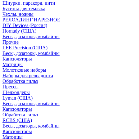
Шнурки, паракорд, нити
Бусины для темляка
Чехлы, ножны
РЕЛОАДИНГ НАРЕЗНОЕ
DIY Devices (Россия)
Hornady (США)
Весы, дозаторы, комбайны
Прочие
LEE Precision (США)
Весы, дозаторы, комбайны
Капсюляторы
Матрицы
Молотковые наборы
Наборы для релоадинга
Обработка гильз
Преcсы
Шелхолдеры
Lyman (США)
Весы, дозаторы, комбайны
Капсюляторы
Обработка гильз
RCBS (США)
Весы, дозаторы, комбайны
Капсюляторы
Матрицы