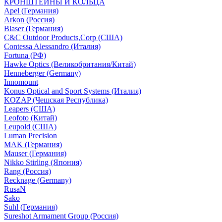
КРОНШТЕЙНЫ И КОЛЬЦА
Apel (Германия)
Arkon (Россия)
Blaser (Германия)
C&C Outdoor Products,Corp (США)
Contessa Alessandro (Италия)
Fortuna (РФ)
Hawke Optics (Великобритания/Китай)
Henneberger (Germany)
Innomount
Konus Optical and Sport Systems (Италия)
KOZAP (Чешская Республика)
Leapers (США)
Leofoto (Китай)
Leupold (США)
Luman Precision
MAK (Германия)
Mauser (Германия)
Nikko Stirling (Япония)
Rang (Россия)
Recknage (Germany)
RusaN
Sako
Suhl (Германия)
Sureshot Armament Group (Россия)