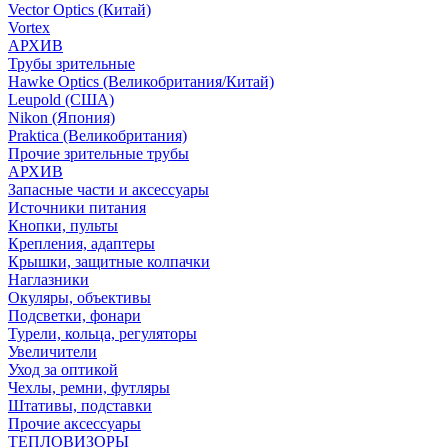
Vector Optics (Китай)
Vortex
АРХИВ
Трубы зрительные
Hawke Optics (Великобритания/Китай)
Leupold (США)
Nikon (Япония)
Praktica (Великобритания)
Прочие зрительные трубы
АРХИВ
Запасные части и аксессуары
Источники питания
Кнопки, пульты
Крепления, адаптеры
Крышки, защитные колпачки
Наглазники
Окуляры, объективы
Подсветки, фонари
Турели, кольца, регуляторы
Увеличители
Уход за оптикой
Чехлы, ремни, футляры
Штативы, подставки
Прочие аксессуары
ТЕПЛОВИЗОРЫ