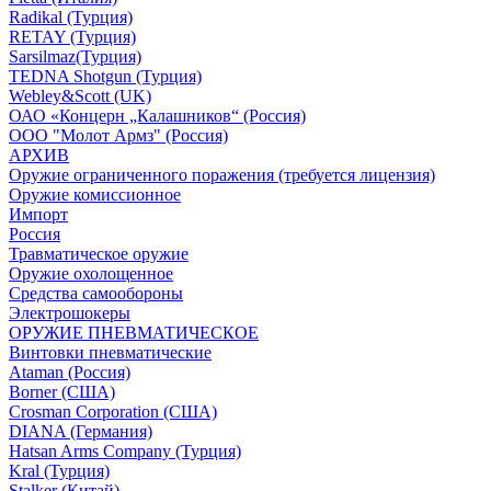
Radikal (Турция)
RETAY (Турция)
Sarsilmaz(Турция)
TEDNA Shotgun (Турция)
Webley&Scott (UK)
ОАО «Концерн „Калашников“ (Россия)
ООО "Молот Армз" (Россия)
АРХИВ
Оружие ограниченного поражения (требуется лицензия)
Оружие комиссионное
Импорт
Россия
Травматическое оружие
Оружие охолощенное
Средства самообороны
Электрошокеры
ОРУЖИЕ ПНЕВМАТИЧЕСКОЕ
Винтовки пневматические
Ataman (Россия)
Borner (США)
Crosman Corporation (США)
DIANA (Германия)
Hatsan Arms Company (Турция)
Kral (Турция)
Stalker (Китай)