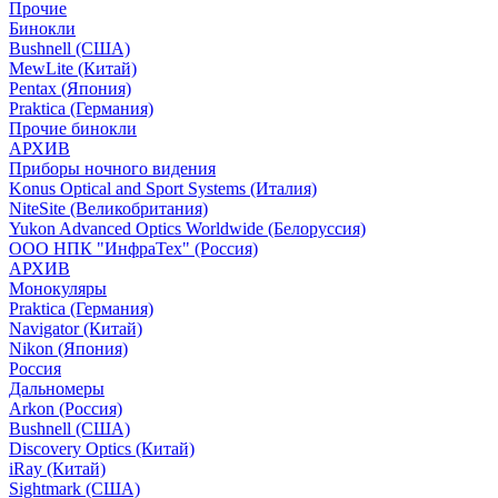
Прочие
Бинокли
Bushnell (США)
MewLite (Китай)
Pentax (Япония)
Praktica (Германия)
Прочие бинокли
АРХИВ
Приборы ночного видения
Konus Optical and Sport Systems (Италия)
NiteSite (Великобритания)
Yukon Advanced Optics Worldwide (Белоруссия)
ООО НПК "ИнфраТех" (Россия)
АРХИВ
Монокуляры
Praktica (Германия)
Navigator (Китай)
Nikon (Япония)
Россия
Дальномеры
Arkon (Россия)
Bushnell (США)
Discovery Optics (Китай)
iRay (Китай)
Sightmark (США)