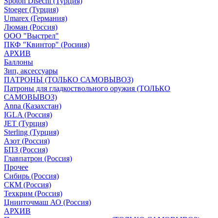
Spoton Disechi (Турция)
Stoeger (Турция)
Umarex (Германия)
Люман (Россия)
ООО "Выстрел"
ПКФ "Квинтор" (Росиия)
АРХИВ
Баллоны
Зип, аксессуары
ПАТРОНЫ (ТОЛЬКО САМОВЫВОЗ)
Патроны для гладкоствольного оружия (ТОЛЬКО
САМОВЫВОЗ)
Anna (Казахстан)
IGLA (Россия)
JET (Турция)
Sterling (Турция)
Азот (Россия)
БПЗ (Россия)
Главпатрон (Россия)
Прочее
Сибирь (Россия)
СКМ (Россия)
Техкрим (Россия)
Цнииточмаш АО (Россия)
АРХИВ