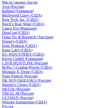
Масла /смазки /пасты
Azot (Россия)
Ballistol (Германия)
Birchwood Casey (США)
Bore Tech, Inc. (США)
Butch’s Bore Shine (СШA)
Canon Pro (Франция)
DuraCoat (США)
Fluna Tec & Research (Австрия)
Hoppe's (США)
Iosso Products (США)
Kano Lab's (США)
KG INDUSTRIES (США)
Klever GmbH (Германия)
LAVR HUNTLINE (Россия)
M-Pro 7 Combat Proven (СШA)
Montana X-Treme (США)
Nano Protech (Россия)
NK NOVOKRASKA (Россия)
Shooter's Choice (СШA)
Stil Crin (Италия)
TREAL-M (Россия)
ULTMAN (Россия)
Wheeler Engineering (СШA)
Россия