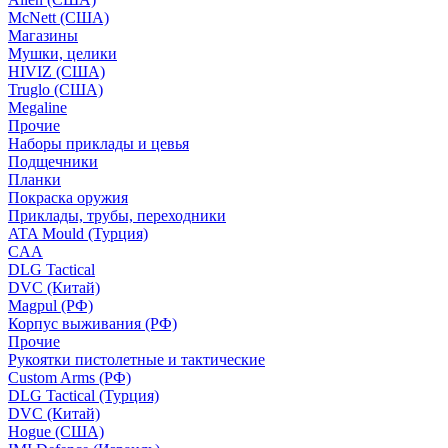
McNett (США)
Магазины
Мушки, целики
HIVIZ (США)
Truglo (США)
Megaline
Прочие
Наборы приклады и цевья
Подщечники
Планки
Покраска оружия
Приклады, трубы, переходники
ATA Mould (Турция)
CAA
DLG Tactical
DVC (Китай)
Magpul (РФ)
Корпус выживания (РФ)
Прочие
Рукоятки пистолетные и тактические
Custom Arms (РФ)
DLG Tactical (Турция)
DVC (Китай)
Hogue (США)