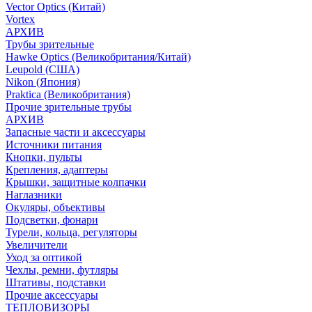
Vector Optics (Китай)
Vortex
АРХИВ
Трубы зрительные
Hawke Optics (Великобритания/Китай)
Leupold (США)
Nikon (Япония)
Praktica (Великобритания)
Прочие зрительные трубы
АРХИВ
Запасные части и аксессуары
Источники питания
Кнопки, пульты
Крепления, адаптеры
Крышки, защитные колпачки
Наглазники
Окуляры, объективы
Подсветки, фонари
Турели, кольца, регуляторы
Увеличители
Уход за оптикой
Чехлы, ремни, футляры
Штативы, подставки
Прочие аксессуары
ТЕПЛОВИЗОРЫ