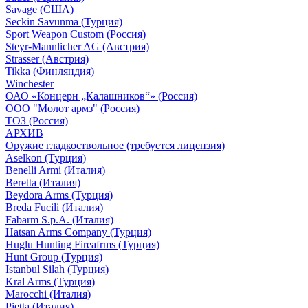
Savage (США)
Seckin Savunma (Турция)
Sport Weapon Custom (Россия)
Steyr-Mannlicher AG (Австрия)
Strasser (Австрия)
Tikka (Финляндия)
Winchester
ОАО «Концерн „Калашников“» (Россия)
ООО "Молот армз" (Россия)
ТОЗ (Россия)
АРХИВ
Оружие гладкоствольное (требуется лицензия)
Aselkon (Турция)
Benelli Armi (Италия)
Beretta (Италия)
Beydora Arms (Турция)
Breda Fucili (Италия)
Fabarm S.p.A. (Италия)
Hatsan Arms Company (Турция)
Huglu Hunting Fireafrms (Турция)
Hunt Group (Турция)
Istanbul Silah (Турция)
Kral Arms (Турция)
Marocchi (Италия)
Pietta (Италия)