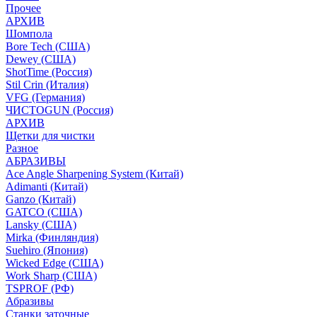
Прочее
АРХИВ
Шомпола
Bore Tech (США)
Dewey (США)
ShotTime (Россия)
Stil Crin (Италия)
VFG (Германия)
ЧИСТОGUN (Россия)
АРХИВ
Щетки для чистки
Разное
АБРАЗИВЫ
Ace Angle Sharpening System (Китай)
Adimanti (Китай)
Ganzo (Китай)
GATCO (США)
Lansky (США)
Mirka (Финляндия)
Suehiro (Япония)
Wicked Edge (США)
Work Sharp (США)
TSPROF (РФ)
Абразивы
Станки заточные