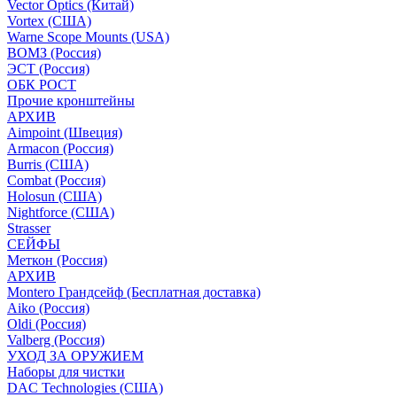
Vector Optics (Китай)
Vortex (США)
Warne Scope Mounts (USA)
ВОМЗ (Россия)
ЭСТ (Россия)
ОБК РОСТ
Прочие кронштейны
АРХИВ
Aimpoint (Швеция)
Armacon (Россия)
Burris (США)
Combat (Россия)
Holosun (США)
Nightforce (США)
Strasser
СЕЙФЫ
Меткон (Россия)
АРХИВ
Montero Грандсейф (Бесплатная доставка)
Aiko (Россия)
Oldi (Россия)
Valberg (Россия)
УХОД ЗА ОРУЖИЕМ
Наборы для чистки
DAC Technologies (США)