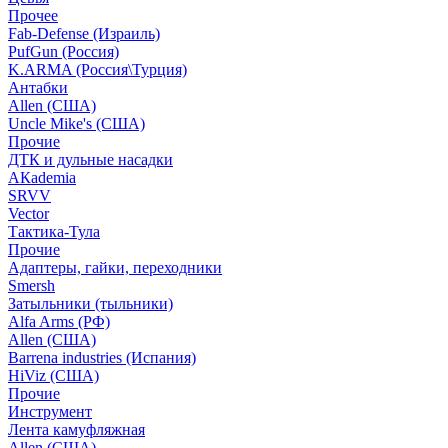
Прочее
Fab-Defense (Израиль)
PufGun (Россия)
K.ARMA (Россия\Турция)
Антабки
Allen (США)
Uncle Mike's (США)
Прочие
ДТК и дульные насадки
АКademia
SRVV
Vector
Тактика-Тула
Прочие
Адаптеры, гайки, переходники
Smersh
Затыльники (тыльники)
Alfa Arms (РФ)
Allen (США)
Barrena industries (Испания)
HiViz (США)
Прочие
Инструмент
Лента камуфляжная
Allen (США)