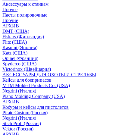
Аксессуары к станкам
Прочее
Пасты полировочные
Прочие
АРХИВ
DMT (США)
Fiskars (Финляндия)
Flitz (США)
Kasumi (Япония)
Katz (США)
Opinel (Франция)
Spyderco (США)
Victorinox (Швейцария)
АКСЕССУАРЫ ДЛЯ ОХОТЫ И СТРЕЛЬБЫ
Кейсы для боеприпасов
MTM Molded Products Co. (USA)
Negrini (Италия)
Plano Molding Company (USA)
АРХИВ
Кобуры и кейсы для пистолетов
Pirate Custom (Россия)
Negrini (Италия)
Stich Profi (Россия)
Vektor (Россия)
АРХИВ