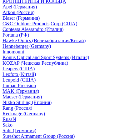
КРОНШТЕЙНЫ И КОЛЬЦА
Apel (Германия)
Arkon (Россия)
Blaser (Германия)
C&C Outdoor Products,Corp (США)
Contessa Alessandro (Италия)
Fortuna (РФ)
Hawke Optics (Великобритания/Китай)
Henneberger (Germany)
Innomount
Konus Optical and Sport Systems (Италия)
KOZAP (Чешская Республика)
Leapers (США)
Leofoto (Китай)
Leupold (США)
Luman Precision
MAK (Германия)
Mauser (Германия)
Nikko Stirling (Япония)
Rang (Россия)
Recknage (Germany)
RusaN
Sako
Suhl (Германия)
Sureshot Armament Group (Россия)