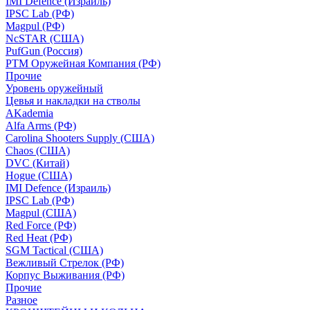
IMI Defence (Израиль)
IPSC Lab (РФ)
Magpul (РФ)
NcSTAR (США)
PufGun (Россия)
РТМ Оружейная Компания (РФ)
Прочие
Уровень оружейный
Цевья и накладки на стволы
AKademia
Alfa Arms (РФ)
Carolina Shooters Supply (США)
Chaos (США)
DVC (Китай)
Hogue (США)
IMI Defence (Израиль)
IPSC Lab (РФ)
Magpul (США)
Red Force (РФ)
Red Heat (РФ)
SGM Tactical (США)
Вежливый Стрелок (РФ)
Корпус Выживания (РФ)
Прочие
Разное