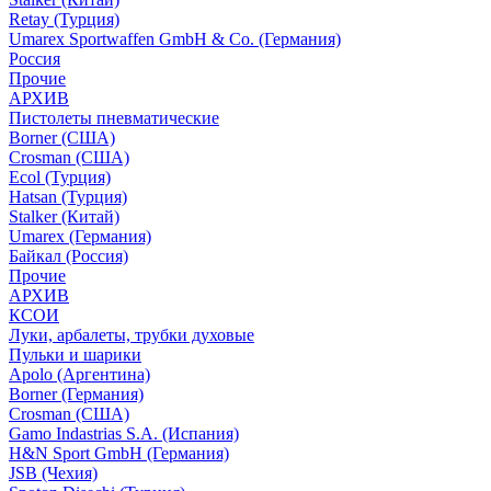
Retay (Турция)
Umarex Sportwaffen GmbH & Co. (Германия)
Россия
Прочие
АРХИВ
Пистолеты пневматические
Borner (США)
Crosman (США)
Ecol (Турция)
Hatsan (Турция)
Stalker (Китай)
Umarex (Германия)
Байкал (Россия)
Прочие
АРХИВ
КСОИ
Луки, арбалеты, трубки духовые
Пульки и шарики
Apolo (Аргентина)
Borner (Германия)
Crosman (США)
Gamo Indastrias S.A. (Испания)
H&N Sport GmbH (Германия)
JSB (Чехия)