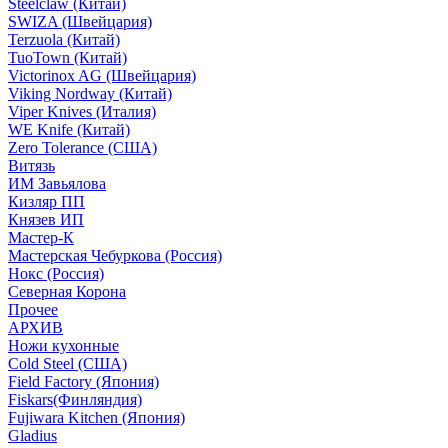
Steelclaw (Китай)
SWIZA (Швейцария)
Terzuola (Китай)
TuoTown (Китай)
Victorinox AG (Швейцария)
Viking Nordway (Китай)
Viper Knives (Италия)
WE Knife (Китай)
Zero Tolerance (США)
Витязь
ИМ Завьялова
Кизляр ПП
Князев ИП
Мастер-К
Мастерская Чебуркова (Россия)
Нокс (Россия)
Северная Корона
Прочее
АРХИВ
Ножи кухонные
Cold Steel (США)
Field Factory (Япония)
Fiskars(Финляндия)
Fujiwara Kitchen (Япония)
Gladius