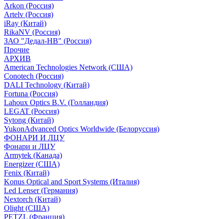
Arkon (Россия)
Artelv (Россия)
iRay (Китай)
RikaNV (Россия)
ЗАО "Дедал-НВ" (Россия)
Прочие
АРХИВ
American Technologies Network (США)
Conotech (Россия)
DALI Technology (Китай)
Fortuna (Россия)
Lahoux Optics B.V. (Голландия)
LEGAT (Россия)
Sytong (Китай)
YukonAdvanced Optics Worldwide (Белоруссия)
ФОНАРИ И ЛЦУ
Фонари и ЛЦУ
Armytek (Канада)
Energizer (США)
Fenix (Китай)
Konus Optical and Sport Systems (Италия)
Led Lenser (Германия)
Nextorch (Китай)
Olight (США)
PETZL (Франция)