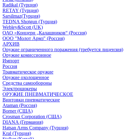
Radikal (Турция)
RETAY (Турция)
Sarsilmaz(Турция)
TEDNA Shotgun (Турция)
Webley&Scott (UK)
ОАО «Концерн „Калашников“ (Россия)
ООО "Молот Армз" (Россия)
АРХИВ
Оружие ограниченного поражения (требуется лицензия)
Оружие комиссионное
Импорт
Россия
Травматическое оружие
Оружие охолощенное
Средства самообороны
Электрошокеры
ОРУЖИЕ ПНЕВМАТИЧЕСКОЕ
Винтовки пневматические
Ataman (Россия)
Borner (США)
Crosman Corporation (США)
DIANA (Германия)
Hatsan Arms Company (Турция)
Kral (Турция)
Stalker (Китай)