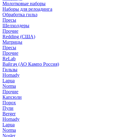
Молотковые наборы
Наборы для релоадинга
Обработка гильз
Пресы
Шелхолдеры
Прочие
Redding (США)
Матрицы
Пресы
Прочие
ReLab
Вайгач (АО Кампо Россия)
Гильзы
Hornady
Lapua
Norma
Прочие
Капсюли
Порох
Пули
Berger
Hornady
Lapua
Norma
Nosler