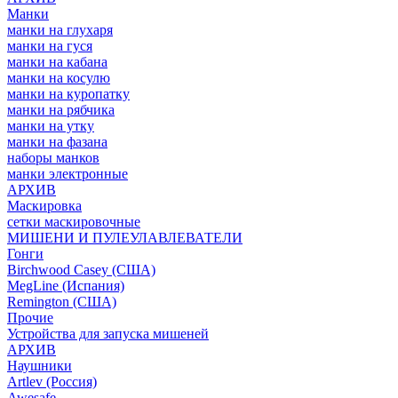
Манки
манки на глухаря
манки на гуся
манки на кабана
манки на косулю
манки на куропатку
манки на рябчика
манки на утку
манки на фазана
наборы манков
манки электронные
АРХИВ
Маскировка
сетки маскировочные
МИШЕНИ И ПУЛЕУЛАВЛЕВАТЕЛИ
Гонги
Birchwood Casey (США)
MegLine (Испания)
Remington (США)
Прочие
Устройства для запуска мишеней
АРХИВ
Наушники
Artlev (Россия)
Awesafe