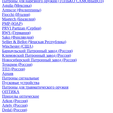
Патроны для нарезного оружия (ТОЛЬКО САМОВЫВОЗ)
Aguila (Мексика)
Armscor (Филиппины)
Fiocchi (Италия)
Magtech (Бразилия)
PMP (ЮАР)
PRVI Partizan (Сербия)
RWS (Германия)
Sako (Финляндия)
Sellier & Bellot (Чешская Республика)
Winchester (США)
Барнаульский Патронный завод (Россия)
Климовский Патронный завод (Россия)
Новосибирский Патронный завод (Россия)
Техкрим (Россия)
ТПЗ (Россия)
Архив
Патроны сигнальные
Пусковые устройства
Патроны для травматического оружия
ОПТИКА
Прицелы оптические
Arkon (Россия)
Artelv (Россия)
Dedal (Россия)