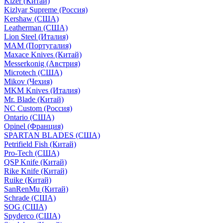
Kizer (Китай)
Kizlyar Supreme (Россия)
Kershaw (США)
Leatherman (США)
Lion Steel (Италия)
MAM (Португалия)
Maxace Knives (Китай)
Messerkonig (Австрия)
Microtech (США)
Mikov (Чехия)
MKM Knives (Италия)
Mr. Blade (Китай)
NC Custom (Россия)
Ontario (США)
Opinel (Франция)
SPARTAN BLADES (США)
Petrifield Fish (Китай)
Pro-Tech (США)
QSP Knife (Китай)
Rike Knife (Китай)
Ruike (Китай)
SanRenMu (Китай)
Schrade (США)
SOG (США)
Spyderco (США)