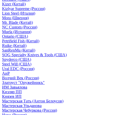
Kizer (Китай)
Kizlyar Supreme (Россия)
Lion Steel (Италия)
Mora (Швеция)
Mr. Blade (Китай)
NC Custom (Россия)
Muela (Испания)
Ontario (США)
Petrifield Fish (Китай)
Ruike (Китай)
SanRenMu (Китай)
SOG Specialty Knives & Tools (США)
Spyderco (США)
Steel Will (США)
Ural EDC (Россия)
АиР
Волчий Век (Россия)
Златоуст "Оружейникъ"
ИМ Завьялова
Кизляр ПП
Князев ИП
Мастерская Тать (Антон Белоусов)
Мастерская Ульданова
Мастерская Чебуркова (Россия)
Нокс (Россия)