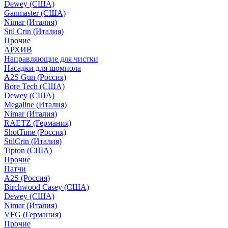
Dewey (США)
Ganmaster (США)
Nimar (Италия)
Stil Crin (Италия)
Прочие
АРХИВ
Направляющие для чистки
Насадки для шомпола
A2S Gun (Россия)
Bore Tech (США)
Dewey (США)
Megaline (Италия)
Nimar (Италия)
RAETZ (Германия)
ShotTime (Россия)
StilCrin (Италия)
Tipton (США)
Прочие
Патчи
A2S (Россия)
Birchwood Casey (США)
Dewey (США)
Nimar (Италия)
VFG (Германия)
Прочие