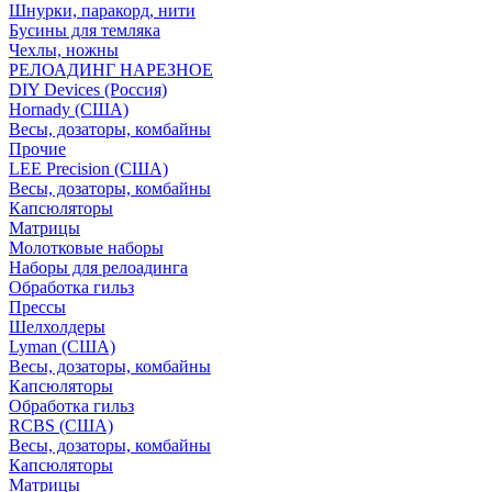
Шнурки, паракорд, нити
Бусины для темляка
Чехлы, ножны
РЕЛОАДИНГ НАРЕЗНОЕ
DIY Devices (Россия)
Hornady (США)
Весы, дозаторы, комбайны
Прочие
LEE Precision (США)
Весы, дозаторы, комбайны
Капсюляторы
Матрицы
Молотковые наборы
Наборы для релоадинга
Обработка гильз
Преcсы
Шелхолдеры
Lyman (США)
Весы, дозаторы, комбайны
Капсюляторы
Обработка гильз
RCBS (США)
Весы, дозаторы, комбайны
Капсюляторы
Матрицы