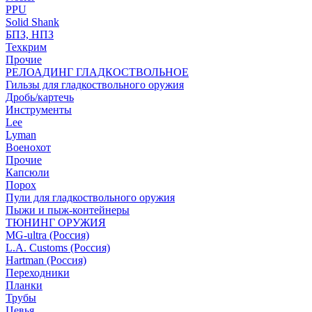
PPU
Solid Shank
БПЗ, НПЗ
Техкрим
Прочие
РЕЛОАДИНГ ГЛАДКОСТВОЛЬНОЕ
Гильзы для гладкоствольного оружия
Дробь/картечь
Инструменты
Lee
Lyman
Военохот
Прочие
Капсюли
Порох
Пули для гладкоствольного оружия
Пыжи и пыж-контейнеры
ТЮНИНГ ОРУЖИЯ
MG-ultra (Россия)
L.A. Customs (Россия)
Hartman (Россия)
Переходники
Планки
Трубы
Цевья