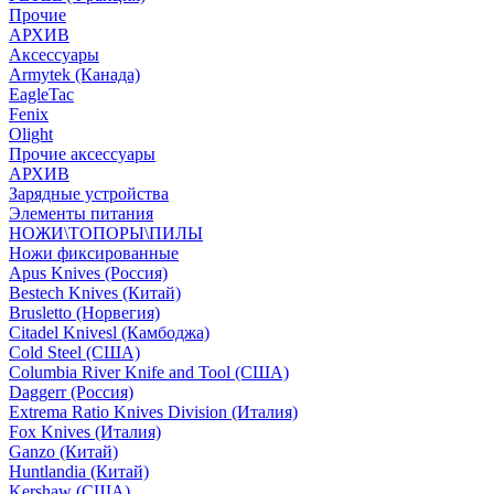
Прочие
АРХИВ
Аксессуары
Armytek (Канада)
EagleTac
Fenix
Olight
Прочие аксессуары
АРХИВ
Зарядные устройства
Элементы питания
НОЖИ\ТОПОРЫ\ПИЛЫ
Ножи фиксированные
Apus Knives (Россия)
Bestech Knives (Китай)
Brusletto (Норвегия)
Citadel Knivesl (Камбоджа)
Cold Steel (США)
Columbia River Knife and Tool (США)
Daggerr (Россия)
Extrema Ratio Knives Division (Италия)
Fox Knives (Италия)
Ganzo (Китай)
Huntlandia (Китай)
Kershaw (США)