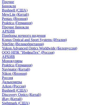
Прочие
Бинокли
Bushnell (США)
MewLite (Китай)
Pentax (Япония)
Praktica (Германия)
Прочие бинокли
АРХИВ
Приборы ночного видения
Konus Optical and Sport Systems (Италия)
NiteSite (Великобритания)
Yukon Advanced Optics Worldwide (Белоруссия)
ООО НПК "ИнфраТех" (Россия)
АРХИВ
Монокуляры
Praktica (Германия)
Navigator (Китай)
Nikon (Япония)
Россия
Дальномеры
Arkon (Россия)
Bushnell (США)
Discovery Optics (Китай)
iRay (Китай)
Sightmark (США)