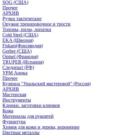
SOG (США)
Прочее
АРХИВ
Ручки тактические
Оружие тренировочное и трости
Топоры, пилы, лопатки
Cold Steel (США)
EKA (Швеция)
Fiskars(Финляндия)
Gerber (США)
Opinel (Франция)
TRUPER (Испания)
Следопыт (РФ)
УРМ Аника
Прочее
Кузница "Уральский мастеровой" (Россия)
АРХИВ
Мастерская
Инструменты
Клинки. заготовки клинков
Кожа
Материалы для рукоятей
Фурнитура
Химия для кожи и дерева, воронение
Цветные металлы