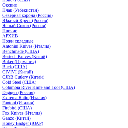
Окские
Пчак (Узбекистан)
Северная корона (Россия)
Южный Крест (Россия)
Ясный Сокол (Россия)
Прочие
АРХИВ
Ножи складные
Antonini Knives (Италия)
Benchmade (США)
Bestech Knives (Китай)
Boker (Германия)
Buck (США)
CIVIVI (Китай)
CJRB Cutlery (Китай)
Cold Steel (США)
Columbia River Knife and Tool (США)
Daggerr (Россия)
Extrema Ratio (Италия)
Fantoni (Италия)
Firebird (США)
Fox Knives (Италия)
Ganzo (Китай)
Honey Badger (ЮАР)