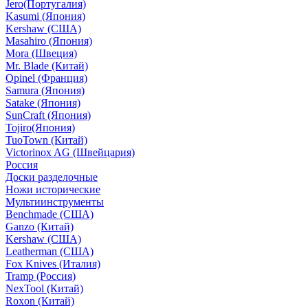
Jero(Португалия)
Kasumi (Япония)
Kershaw (США)
Masahiro (Япония)
Mora (Швеция)
Mr. Blade (Китай)
Opinel (Франция)
Samura (Япония)
Satake (Япония)
SunCraft (Япония)
Tojiro(Япония)
TuoTown (Китай)
Victorinox AG (Швейцария)
Россия
Доски разделочные
Ножи исторические
Мультиинструменты
Benchmade (США)
Ganzo (Китай)
Kershaw (США)
Leatherman (США)
Fox Knives (Италия)
Tramp (Россия)
NexTool (Китай)
Roxon (Китай)