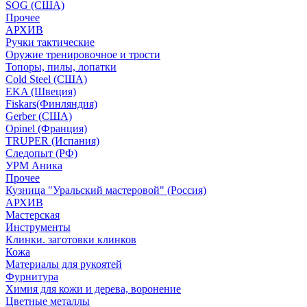
SOG (США)
Прочее
АРХИВ
Ручки тактические
Оружие тренировочное и трости
Топоры, пилы, лопатки
Cold Steel (США)
EKA (Швеция)
Fiskars(Финляндия)
Gerber (США)
Opinel (Франция)
TRUPER (Испания)
Следопыт (РФ)
УРМ Аника
Прочее
Кузница "Уральский мастеровой" (Россия)
АРХИВ
Мастерская
Инструменты
Клинки. заготовки клинков
Кожа
Материалы для рукоятей
Фурнитура
Химия для кожи и дерева, воронение
Цветные металлы