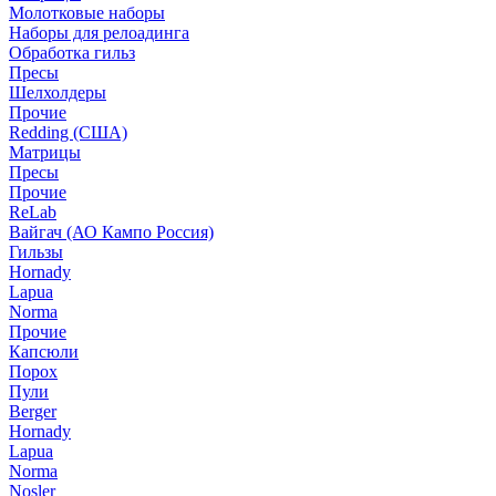
Молотковые наборы
Наборы для релоадинга
Обработка гильз
Пресы
Шелхолдеры
Прочие
Redding (США)
Матрицы
Пресы
Прочие
ReLab
Вайгач (АО Кампо Россия)
Гильзы
Hornady
Lapua
Norma
Прочие
Капсюли
Порох
Пули
Berger
Hornady
Lapua
Norma
Nosler