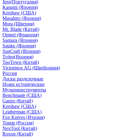
Jero(Португалия)
Kasumi (Япония)
Kershaw (США)
Masahiro (Япония)
Mora (Швеция)
Mr. Blade (Китай)
Opinel (Франция)
Samura (Япония)
Satake (Япония)
SunCraft (Япония)
Tojiro(Япония)
TuoTown (Китай)
Victorinox AG (Швейцария)
Россия
Доски разделочные
Ножи исторические
Мультиинструменты
Benchmade (США)
Ganzo (Китай)
Kershaw (США)
Leatherman (США)
Fox Knives (Италия)
Tramp (Россия)
NexTool (Китай)
Roxon (Китай)