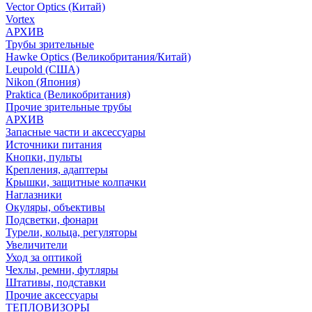
Vector Optics (Китай)
Vortex
АРХИВ
Трубы зрительные
Hawke Optics (Великобритания/Китай)
Leupold (США)
Nikon (Япония)
Praktica (Великобритания)
Прочие зрительные трубы
АРХИВ
Запасные части и аксессуары
Источники питания
Кнопки, пульты
Крепления, адаптеры
Крышки, защитные колпачки
Наглазники
Окуляры, объективы
Подсветки, фонари
Турели, кольца, регуляторы
Увеличители
Уход за оптикой
Чехлы, ремни, футляры
Штативы, подставки
Прочие аксессуары
ТЕПЛОВИЗОРЫ