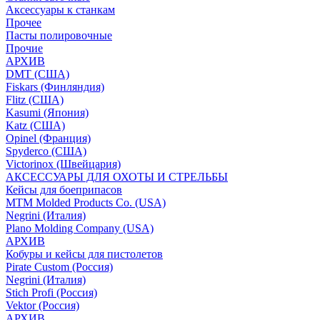
Аксессуары к станкам
Прочее
Пасты полировочные
Прочие
АРХИВ
DMT (США)
Fiskars (Финляндия)
Flitz (США)
Kasumi (Япония)
Katz (США)
Opinel (Франция)
Spyderco (США)
Victorinox (Швейцария)
АКСЕССУАРЫ ДЛЯ ОХОТЫ И СТРЕЛЬБЫ
Кейсы для боеприпасов
MTM Molded Products Co. (USA)
Negrini (Италия)
Plano Molding Company (USA)
АРХИВ
Кобуры и кейсы для пистолетов
Pirate Custom (Россия)
Negrini (Италия)
Stich Profi (Россия)
Vektor (Россия)
АРХИВ