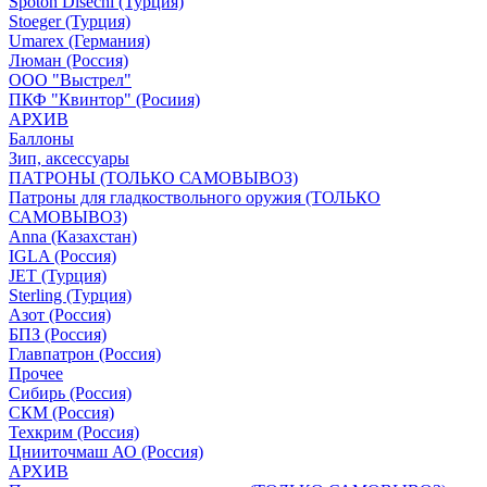
Spoton Disechi (Турция)
Stoeger (Турция)
Umarex (Германия)
Люман (Россия)
ООО "Выстрел"
ПКФ "Квинтор" (Росиия)
АРХИВ
Баллоны
Зип, аксессуары
ПАТРОНЫ (ТОЛЬКО САМОВЫВОЗ)
Патроны для гладкоствольного оружия (ТОЛЬКО
САМОВЫВОЗ)
Anna (Казахстан)
IGLA (Россия)
JET (Турция)
Sterling (Турция)
Азот (Россия)
БПЗ (Россия)
Главпатрон (Россия)
Прочее
Сибирь (Россия)
СКМ (Россия)
Техкрим (Россия)
Цнииточмаш АО (Россия)
АРХИВ