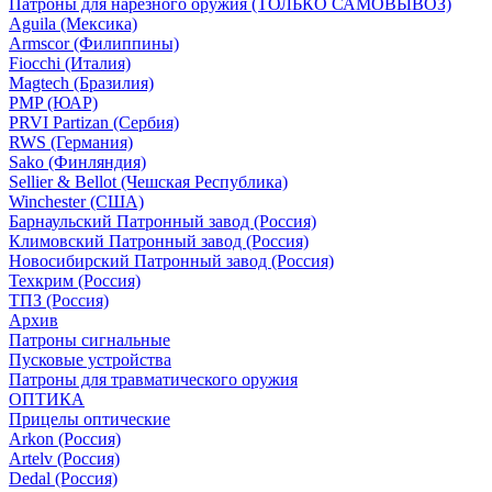
Патроны для нарезного оружия (ТОЛЬКО САМОВЫВОЗ)
Aguila (Мексика)
Armscor (Филиппины)
Fiocchi (Италия)
Magtech (Бразилия)
PMP (ЮАР)
PRVI Partizan (Сербия)
RWS (Германия)
Sako (Финляндия)
Sellier & Bellot (Чешская Республика)
Winchester (США)
Барнаульский Патронный завод (Россия)
Климовский Патронный завод (Россия)
Новосибирский Патронный завод (Россия)
Техкрим (Россия)
ТПЗ (Россия)
Архив
Патроны сигнальные
Пусковые устройства
Патроны для травматического оружия
ОПТИКА
Прицелы оптические
Arkon (Россия)
Artelv (Россия)
Dedal (Россия)