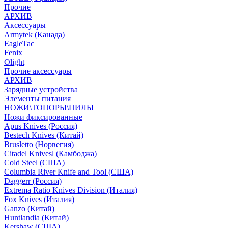
Прочие
АРХИВ
Аксессуары
Armytek (Канада)
EagleTac
Fenix
Olight
Прочие аксессуары
АРХИВ
Зарядные устройства
Элементы питания
НОЖИ\ТОПОРЫ\ПИЛЫ
Ножи фиксированные
Apus Knives (Россия)
Bestech Knives (Китай)
Brusletto (Норвегия)
Citadel Knivesl (Камбоджа)
Cold Steel (США)
Columbia River Knife and Tool (США)
Daggerr (Россия)
Extrema Ratio Knives Division (Италия)
Fox Knives (Италия)
Ganzo (Китай)
Huntlandia (Китай)
Kershaw (США)