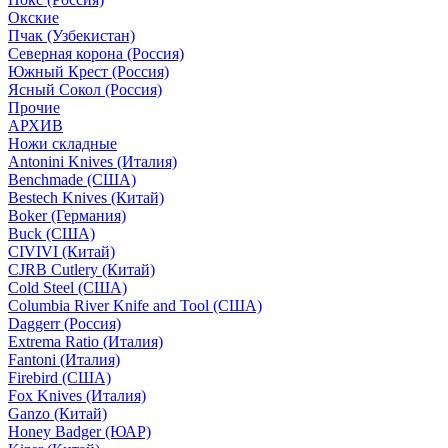
Окские
Пчак (Узбекистан)
Северная корона (Россия)
Южный Крест (Россия)
Ясный Сокол (Россия)
Прочие
АРХИВ
Ножи складные
Antonini Knives (Италия)
Benchmade (США)
Bestech Knives (Китай)
Boker (Германия)
Buck (США)
CIVIVI (Китай)
CJRB Cutlery (Китай)
Cold Steel (США)
Columbia River Knife and Tool (США)
Daggerr (Россия)
Extrema Ratio (Италия)
Fantoni (Италия)
Firebird (США)
Fox Knives (Италия)
Ganzo (Китай)
Honey Badger (ЮАР)