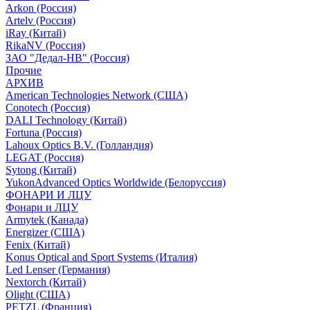
Arkon (Россия)
Artelv (Россия)
iRay (Китай)
RikaNV (Россия)
ЗАО "Дедал-НВ" (Россия)
Прочие
АРХИВ
American Technologies Network (США)
Conotech (Россия)
DALI Technology (Китай)
Fortuna (Россия)
Lahoux Optics B.V. (Голландия)
LEGAT (Россия)
Sytong (Китай)
YukonAdvanced Optics Worldwide (Белоруссия)
ФОНАРИ И ЛЦУ
Фонари и ЛЦУ
Armytek (Канада)
Energizer (США)
Fenix (Китай)
Konus Optical and Sport Systems (Италия)
Led Lenser (Германия)
Nextorch (Китай)
Olight (США)
PETZL (Франция)