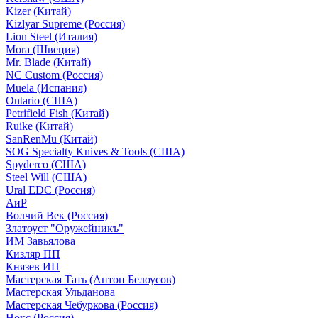
Kizer (Китай)
Kizlyar Supreme (Россия)
Lion Steel (Италия)
Mora (Швеция)
Mr. Blade (Китай)
NC Custom (Россия)
Muela (Испания)
Ontario (США)
Petrifield Fish (Китай)
Ruike (Китай)
SanRenMu (Китай)
SOG Specialty Knives & Tools (США)
Spyderco (США)
Steel Will (США)
Ural EDC (Россия)
АиР
Волчий Век (Россия)
Златоуст "Оружейникъ"
ИМ Завьялова
Кизляр ПП
Князев ИП
Мастерская Тать (Антон Белоусов)
Мастерская Ульданова
Мастерская Чебуркова (Россия)
Нокс (Россия)