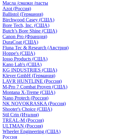
Масла /смазки /пасты
Azot (Россия)
Ballistol (Германия)
Birchwood Casey (США)
Bore Tech, Inc. (США)
Butch’s Bore Shine (СШA)
Canon Pro (Франция)
DuraCoat (США)
Fluna Tec & Research (Австрия)
Hoppe's (США)
Iosso Products (США)
Kano Lab's (США)
KG INDUSTRIES (США)
Klever GmbH (Германия)
LAVR HUNTLINE (Россия)
M-Pro 7 Combat Proven (СШA)
Montana X-Treme (США)
Nano Protech (Россия)
NK NOVOKRASKA (Россия)
Shooter's Choice (СШA)
Stil Crin (Италия)
TREAL-M (Россия)
ULTMAN (Россия)
Wheeler Engineering (СШA)
Россия