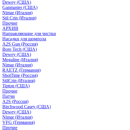
Dewey (США)
Ganmaster (США)
Nimar (Италия)
Stil Crin (Италия)
Прочие
АРХИВ
Направляющие для чистки
Насадки для шомпола
A2S Gun (Россия)
Bore Tech (США)
Dewey (США)
Megaline (Италия)
Nimar (Италия)
RAETZ (Германия)
ShotTime (Россия)
StilCrin (Италия)
Tipton (США)
Прочие
Патчи
A2S (Россия)
Birchwood Casey (США)
Dewey (США)
Nimar (Италия)
VFG (Германия)
Прочие