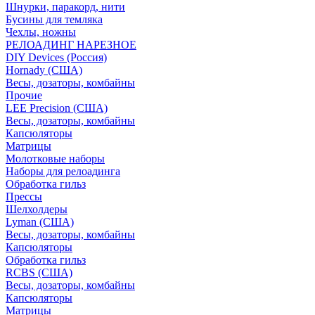
Шнурки, паракорд, нити
Бусины для темляка
Чехлы, ножны
РЕЛОАДИНГ НАРЕЗНОЕ
DIY Devices (Россия)
Hornady (США)
Весы, дозаторы, комбайны
Прочие
LEE Precision (США)
Весы, дозаторы, комбайны
Капсюляторы
Матрицы
Молотковые наборы
Наборы для релоадинга
Обработка гильз
Преcсы
Шелхолдеры
Lyman (США)
Весы, дозаторы, комбайны
Капсюляторы
Обработка гильз
RCBS (США)
Весы, дозаторы, комбайны
Капсюляторы
Матрицы