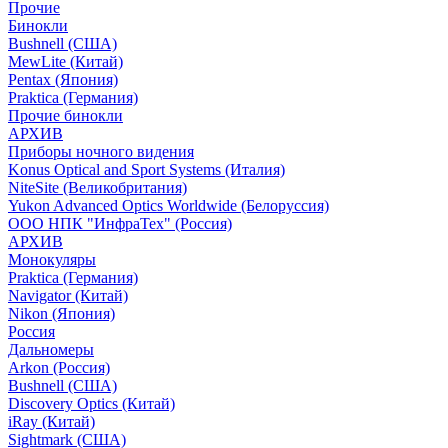
Прочие
Бинокли
Bushnell (США)
MewLite (Китай)
Pentax (Япония)
Praktica (Германия)
Прочие бинокли
АРХИВ
Приборы ночного видения
Konus Optical and Sport Systems (Италия)
NiteSite (Великобритания)
Yukon Advanced Optics Worldwide (Белоруссия)
ООО НПК "ИнфраТех" (Россия)
АРХИВ
Монокуляры
Praktica (Германия)
Navigator (Китай)
Nikon (Япония)
Россия
Дальномеры
Arkon (Россия)
Bushnell (США)
Discovery Optics (Китай)
iRay (Китай)
Sightmark (США)