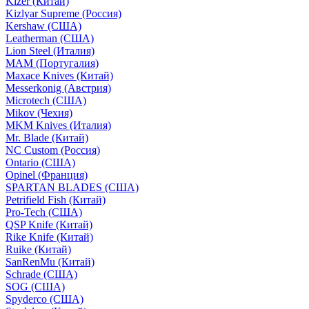
Kizer (Китай)
Kizlyar Supreme (Россия)
Kershaw (США)
Leatherman (США)
Lion Steel (Италия)
MAM (Португалия)
Maxace Knives (Китай)
Messerkonig (Австрия)
Microtech (США)
Mikov (Чехия)
MKM Knives (Италия)
Mr. Blade (Китай)
NC Custom (Россия)
Ontario (США)
Opinel (Франция)
SPARTAN BLADES (США)
Petrifield Fish (Китай)
Pro-Tech (США)
QSP Knife (Китай)
Rike Knife (Китай)
Ruike (Китай)
SanRenMu (Китай)
Schrade (США)
SOG (США)
Spyderco (США)