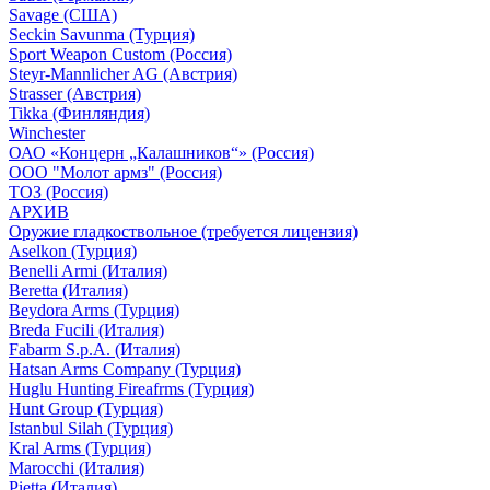
Savage (США)
Seckin Savunma (Турция)
Sport Weapon Custom (Россия)
Steyr-Mannlicher AG (Австрия)
Strasser (Австрия)
Tikka (Финляндия)
Winchester
ОАО «Концерн „Калашников“» (Россия)
ООО "Молот армз" (Россия)
ТОЗ (Россия)
АРХИВ
Оружие гладкоствольное (требуется лицензия)
Aselkon (Турция)
Benelli Armi (Италия)
Beretta (Италия)
Beydora Arms (Турция)
Breda Fucili (Италия)
Fabarm S.p.A. (Италия)
Hatsan Arms Company (Турция)
Huglu Hunting Fireafrms (Турция)
Hunt Group (Турция)
Istanbul Silah (Турция)
Kral Arms (Турция)
Marocchi (Италия)
Pietta (Италия)