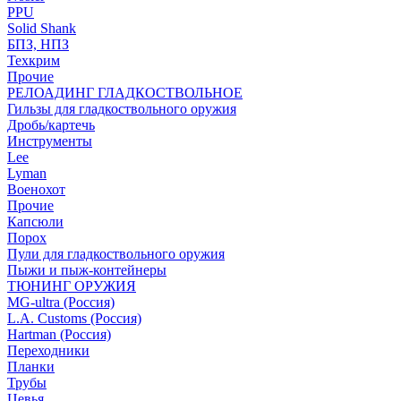
PPU
Solid Shank
БПЗ, НПЗ
Техкрим
Прочие
РЕЛОАДИНГ ГЛАДКОСТВОЛЬНОЕ
Гильзы для гладкоствольного оружия
Дробь/картечь
Инструменты
Lee
Lyman
Военохот
Прочие
Капсюли
Порох
Пули для гладкоствольного оружия
Пыжи и пыж-контейнеры
ТЮНИНГ ОРУЖИЯ
MG-ultra (Россия)
L.A. Customs (Россия)
Hartman (Россия)
Переходники
Планки
Трубы
Цевья