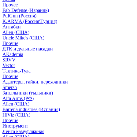
Прочее
Fab-Defense (Израиль)
PufGun (Россия)
K.ARMA (Россия\Турция)
Антабки
Allen (США)
Uncle Mike's (США)
Прочие
ДТК и дульные насадки
АКademia
SRVV
Vector
Тактика-Тула
Прочие
Адаптеры, гайки, переходники
Smersh
Затыльники (тыльники)
Alfa Arms (РФ)
Allen (США)
Barrena industries (Испания)
HiViz (США)
Прочие
Инструмент
Лента камуфляжная
Allen (США)