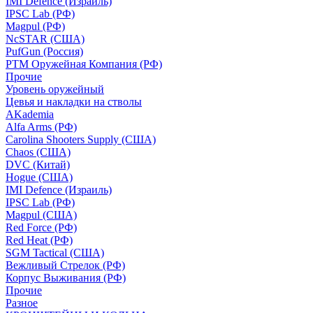
IMI Defence (Израиль)
IPSC Lab (РФ)
Magpul (РФ)
NcSTAR (США)
PufGun (Россия)
РТМ Оружейная Компания (РФ)
Прочие
Уровень оружейный
Цевья и накладки на стволы
AKademia
Alfa Arms (РФ)
Carolina Shooters Supply (США)
Chaos (США)
DVC (Китай)
Hogue (США)
IMI Defence (Израиль)
IPSC Lab (РФ)
Magpul (США)
Red Force (РФ)
Red Heat (РФ)
SGM Tactical (США)
Вежливый Стрелок (РФ)
Корпус Выживания (РФ)
Прочие
Разное