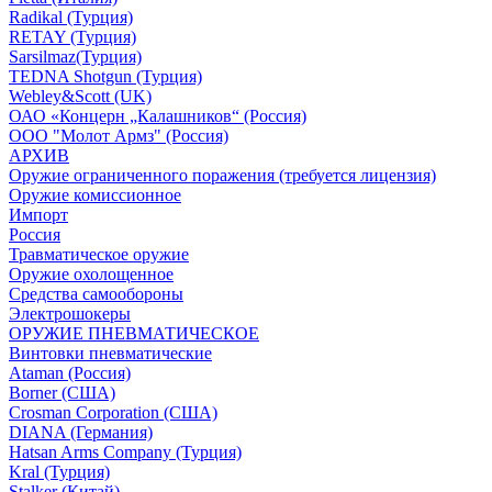
Radikal (Турция)
RETAY (Турция)
Sarsilmaz(Турция)
TEDNA Shotgun (Турция)
Webley&Scott (UK)
ОАО «Концерн „Калашников“ (Россия)
ООО "Молот Армз" (Россия)
АРХИВ
Оружие ограниченного поражения (требуется лицензия)
Оружие комиссионное
Импорт
Россия
Травматическое оружие
Оружие охолощенное
Средства самообороны
Электрошокеры
ОРУЖИЕ ПНЕВМАТИЧЕСКОЕ
Винтовки пневматические
Ataman (Россия)
Borner (США)
Crosman Corporation (США)
DIANA (Германия)
Hatsan Arms Company (Турция)
Kral (Турция)
Stalker (Китай)