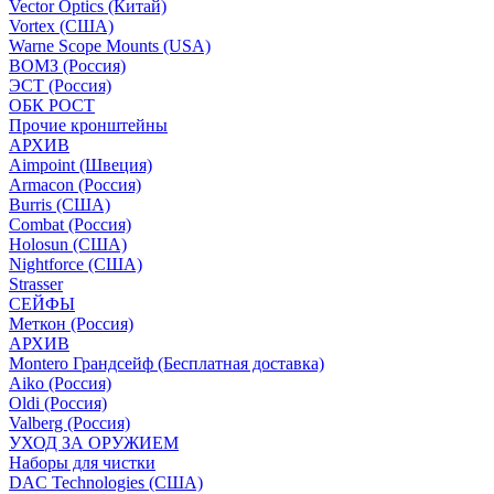
Vector Optics (Китай)
Vortex (США)
Warne Scope Mounts (USA)
ВОМЗ (Россия)
ЭСТ (Россия)
ОБК РОСТ
Прочие кронштейны
АРХИВ
Aimpoint (Швеция)
Armacon (Россия)
Burris (США)
Combat (Россия)
Holosun (США)
Nightforce (США)
Strasser
СЕЙФЫ
Меткон (Россия)
АРХИВ
Montero Грандсейф (Бесплатная доставка)
Aiko (Россия)
Oldi (Россия)
Valberg (Россия)
УХОД ЗА ОРУЖИЕМ
Наборы для чистки
DAC Technologies (США)