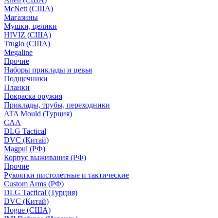
McNett (США)
Магазины
Мушки, целики
HIVIZ (США)
Truglo (США)
Megaline
Прочие
Наборы приклады и цевья
Подщечники
Планки
Покраска оружия
Приклады, трубы, переходники
ATA Mould (Турция)
CAA
DLG Tactical
DVC (Китай)
Magpul (РФ)
Корпус выживания (РФ)
Прочие
Рукоятки пистолетные и тактические
Custom Arms (РФ)
DLG Tactical (Турция)
DVC (Китай)
Hogue (США)