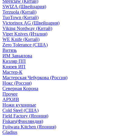
Steelclaw (Китай)
SWIZA (Швейцария)
Terzuola (Китай)
TuoTown (Китай)
Victorinox AG (Швейцария)
Viking Nordway (Китай)
Viper Knives (Италия)
WE Knife (Китай)
Zero Tolerance (США)
Витязь
ИМ Завьялова
Кизляр ПП
Князев ИП
Мастер-К
Мастерская Чебуркова (Россия)
Нокс (Россия)
Северная Корона
Прочее
АРХИВ
Ножи кухонные
Cold Steel (США)
Field Factory (Япония)
Fiskars(Финляндия)
Fujiwara Kitchen (Япония)
Gladius