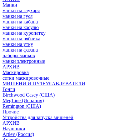
Манки
манки на глухаря
манки на гуся
манки на кабана
манки на косулю
манки на куропатку
манки на рябчика
манки на утку
манки на фазана
наборы манков
манки электронные
АРХИВ
Маскировка
сетки маскировочные
МИШЕНИ И ПУЛЕУЛАВЛЕВАТЕЛИ
Гонги
Birchwood Casey (США)
MegLine (Испания)
Remington (США)
Прочие
Устройства для запуска мишеней
АРХИВ
Наушники
Artlev (Россия)
Awesafe