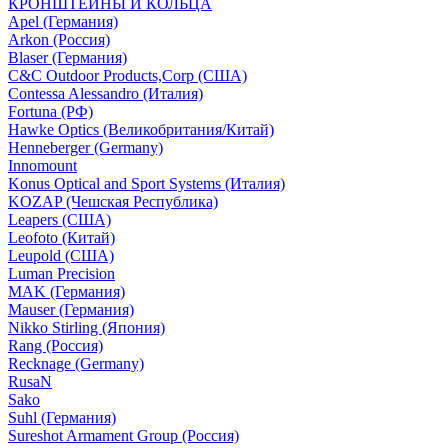
КРОНШТЕЙНЫ И КОЛЬЦА
Apel (Германия)
Arkon (Россия)
Blaser (Германия)
C&C Outdoor Products,Corp (США)
Contessa Alessandro (Италия)
Fortuna (РФ)
Hawke Optics (Великобритания/Китай)
Henneberger (Germany)
Innomount
Konus Optical and Sport Systems (Италия)
KOZAP (Чешская Республика)
Leapers (США)
Leofoto (Китай)
Leupold (США)
Luman Precision
MAK (Германия)
Mauser (Германия)
Nikko Stirling (Япония)
Rang (Россия)
Recknage (Germany)
RusaN
Sako
Suhl (Германия)
Sureshot Armament Group (Россия)