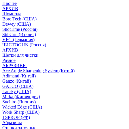
Прочее
АРХИВ
Шомпола
Bore Tech (США)
Dewey (США)
ShotTime (Россия)
Stil Crin (Италия)
VFG (Германия)
ЧИСТОGUN (Россия)
АРХИВ
Щетки для чистки
Разное
АБРАЗИВЫ
Ace Angle Sharpening System (Китай)
Adimanti (Китай)
Ganzo (Китай)
GATCO (США)
Lansky (США)
Mirka (Финляндия)
Suehiro (Япония)
Wicked Edge (США)
Work Sharp (США)
TSPROF (РФ)
Абразивы
Станки заточные