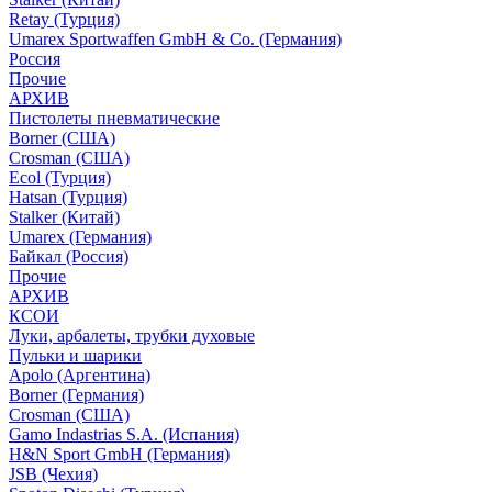
Retay (Турция)
Umarex Sportwaffen GmbH & Co. (Германия)
Россия
Прочие
АРХИВ
Пистолеты пневматические
Borner (США)
Crosman (США)
Ecol (Турция)
Hatsan (Турция)
Stalker (Китай)
Umarex (Германия)
Байкал (Россия)
Прочие
АРХИВ
КСОИ
Луки, арбалеты, трубки духовые
Пульки и шарики
Apolo (Аргентина)
Borner (Германия)
Crosman (США)
Gamo Indastrias S.A. (Испания)
H&N Sport GmbH (Германия)
JSB (Чехия)