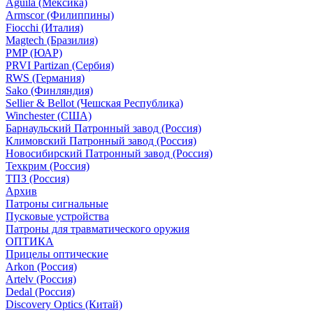
Aguila (Мексика)
Armscor (Филиппины)
Fiocchi (Италия)
Magtech (Бразилия)
PMP (ЮАР)
PRVI Partizan (Сербия)
RWS (Германия)
Sako (Финляндия)
Sellier & Bellot (Чешская Республика)
Winchester (США)
Барнаульский Патронный завод (Россия)
Климовский Патронный завод (Россия)
Новосибирский Патронный завод (Россия)
Техкрим (Россия)
ТПЗ (Россия)
Архив
Патроны сигнальные
Пусковые устройства
Патроны для травматического оружия
ОПТИКА
Прицелы оптические
Arkon (Россия)
Artelv (Россия)
Dedal (Россия)
Discovery Optics (Китай)