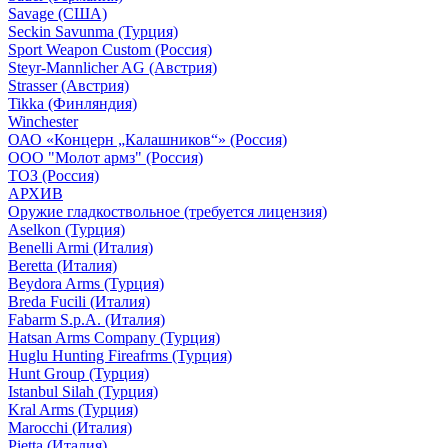
Savage (США)
Seckin Savunma (Турция)
Sport Weapon Custom (Россия)
Steyr-Mannlicher AG (Австрия)
Strasser (Австрия)
Tikka (Финляндия)
Winchester
ОАО «Концерн „Калашников“» (Россия)
ООО "Молот армз" (Россия)
ТОЗ (Россия)
АРХИВ
Оружие гладкоствольное (требуется лицензия)
Aselkon (Турция)
Benelli Armi (Италия)
Beretta (Италия)
Beydora Arms (Турция)
Breda Fucili (Италия)
Fabarm S.p.A. (Италия)
Hatsan Arms Company (Турция)
Huglu Hunting Fireafrms (Турция)
Hunt Group (Турция)
Istanbul Silah (Турция)
Kral Arms (Турция)
Marocchi (Италия)
Pietta (Италия)