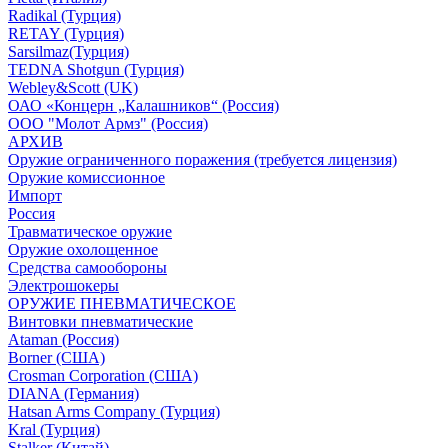
Radikal (Турция)
RETAY (Турция)
Sarsilmaz(Турция)
TEDNA Shotgun (Турция)
Webley&Scott (UK)
ОАО «Концерн „Калашников“ (Россия)
ООО "Молот Армз" (Россия)
АРХИВ
Оружие ограниченного поражения (требуется лицензия)
Оружие комиссионное
Импорт
Россия
Травматическое оружие
Оружие охолощенное
Средства самообороны
Электрошокеры
ОРУЖИЕ ПНЕВМАТИЧЕСКОЕ
Винтовки пневматические
Ataman (Россия)
Borner (США)
Crosman Corporation (США)
DIANA (Германия)
Hatsan Arms Company (Турция)
Kral (Турция)
Stalker (Китай)