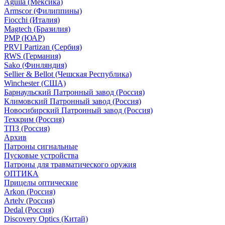
Aguila (Мексика)
Armscor (Филиппины)
Fiocchi (Италия)
Magtech (Бразилия)
PMP (ЮАР)
PRVI Partizan (Сербия)
RWS (Германия)
Sako (Финляндия)
Sellier & Bellot (Чешская Республика)
Winchester (США)
Барнаульский Патронный завод (Россия)
Климовский Патронный завод (Россия)
Новосибирский Патронный завод (Россия)
Техкрим (Россия)
ТПЗ (Россия)
Архив
Патроны сигнальные
Пусковые устройства
Патроны для травматического оружия
ОПТИКА
Прицелы оптические
Arkon (Россия)
Artelv (Россия)
Dedal (Россия)
Discovery Optics (Китай)