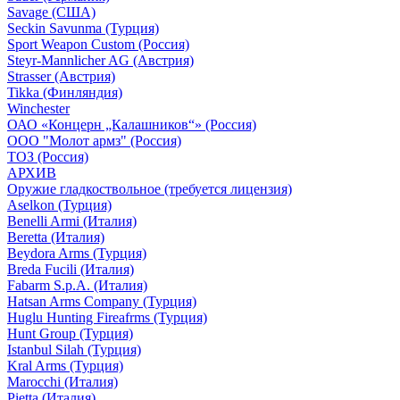
Savage (США)
Seckin Savunma (Турция)
Sport Weapon Custom (Россия)
Steyr-Mannlicher AG (Австрия)
Strasser (Австрия)
Tikka (Финляндия)
Winchester
ОАО «Концерн „Калашников“» (Россия)
ООО "Молот армз" (Россия)
ТОЗ (Россия)
АРХИВ
Оружие гладкоствольное (требуется лицензия)
Aselkon (Турция)
Benelli Armi (Италия)
Beretta (Италия)
Beydora Arms (Турция)
Breda Fucili (Италия)
Fabarm S.p.A. (Италия)
Hatsan Arms Company (Турция)
Huglu Hunting Fireafrms (Турция)
Hunt Group (Турция)
Istanbul Silah (Турция)
Kral Arms (Турция)
Marocchi (Италия)
Pietta (Италия)