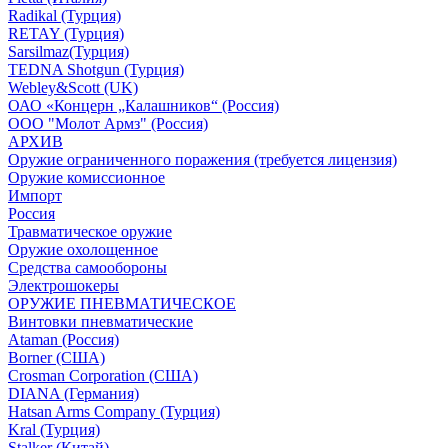
Radikal (Турция)
RETAY (Турция)
Sarsilmaz(Турция)
TEDNA Shotgun (Турция)
Webley&Scott (UK)
ОАО «Концерн „Калашников“ (Россия)
ООО "Молот Армз" (Россия)
АРХИВ
Оружие ограниченного поражения (требуется лицензия)
Оружие комиссионное
Импорт
Россия
Травматическое оружие
Оружие охолощенное
Средства самообороны
Электрошокеры
ОРУЖИЕ ПНЕВМАТИЧЕСКОЕ
Винтовки пневматические
Ataman (Россия)
Borner (США)
Crosman Corporation (США)
DIANA (Германия)
Hatsan Arms Company (Турция)
Kral (Турция)
Stalker (Китай)