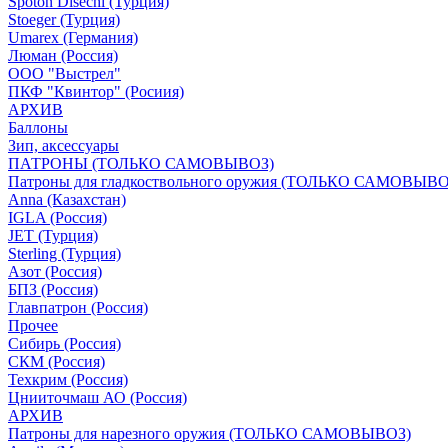
Spoton Disechi (Турция)
Stoeger (Турция)
Umarex (Германия)
Люман (Россия)
ООО "Выстрел"
ПКФ "Квинтор" (Росиия)
АРХИВ
Баллоны
Зип, аксессуары
ПАТРОНЫ (ТОЛЬКО САМОВЫВОЗ)
Патроны для гладкоствольного оружия (ТОЛЬКО САМОВЫВО
Anna (Казахстан)
IGLA (Россия)
JET (Турция)
Sterling (Турция)
Азот (Россия)
БПЗ (Россия)
Главпатрон (Россия)
Прочее
Сибирь (Россия)
СКМ (Россия)
Техкрим (Россия)
Цнииточмаш АО (Россия)
АРХИВ
Патроны для нарезного оружия (ТОЛЬКО САМОВЫВОЗ)