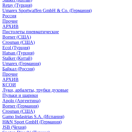
Retay (Турция)
Umarex Sportwaffen GmbH & Co. (Германия)
Россия
Прочие
АРХИВ
Пистолеты пневматические
Borner (США)
Crosman (США)
Ecol (Турция)
Hatsan (Турция)
Stalker (Китай)
Umarex (Германия)
Байкал (Россия)
Прочие
АРХИВ
КСОИ
Луки, арбалеты, трубки духовые
Пульки и шарики
Apolo (Аргентина)
Borner (Германия)
Crosman (США)
Gamo Indastrias S.A. (Испания)
H&N Sport GmbH (Германия)
JSB (Чехия)