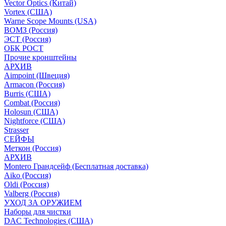
Vector Optics (Китай)
Vortex (США)
Warne Scope Mounts (USA)
ВОМЗ (Россия)
ЭСТ (Россия)
ОБК РОСТ
Прочие кронштейны
АРХИВ
Aimpoint (Швеция)
Armacon (Россия)
Burris (США)
Combat (Россия)
Holosun (США)
Nightforce (США)
Strasser
СЕЙФЫ
Меткон (Россия)
АРХИВ
Montero Грандсейф (Бесплатная доставка)
Aiko (Россия)
Oldi (Россия)
Valberg (Россия)
УХОД ЗА ОРУЖИЕМ
Наборы для чистки
DAC Technologies (США)