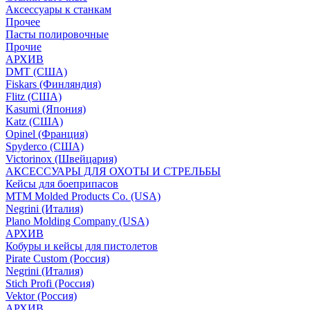
Аксессуары к станкам
Прочее
Пасты полировочные
Прочие
АРХИВ
DMT (США)
Fiskars (Финляндия)
Flitz (США)
Kasumi (Япония)
Katz (США)
Opinel (Франция)
Spyderco (США)
Victorinox (Швейцария)
АКСЕССУАРЫ ДЛЯ ОХОТЫ И СТРЕЛЬБЫ
Кейсы для боеприпасов
MTM Molded Products Co. (USA)
Negrini (Италия)
Plano Molding Company (USA)
АРХИВ
Кобуры и кейсы для пистолетов
Pirate Custom (Россия)
Negrini (Италия)
Stich Profi (Россия)
Vektor (Россия)
АРХИВ