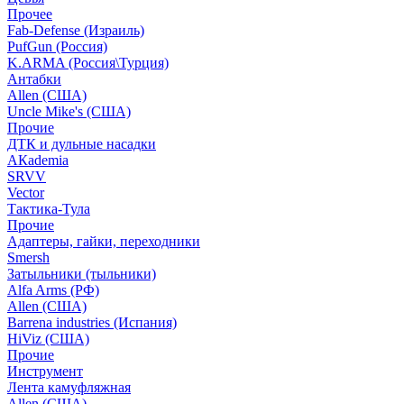
Прочее
Fab-Defense (Израиль)
PufGun (Россия)
K.ARMA (Россия\Турция)
Антабки
Allen (США)
Uncle Mike's (США)
Прочие
ДТК и дульные насадки
АКademia
SRVV
Vector
Тактика-Тула
Прочие
Адаптеры, гайки, переходники
Smersh
Затыльники (тыльники)
Alfa Arms (РФ)
Allen (США)
Barrena industries (Испания)
HiViz (США)
Прочие
Инструмент
Лента камуфляжная
Allen (США)