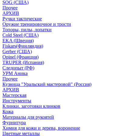
SOG (США)
Прочее
АРХИВ
Ручки тактические
Оружие тренировочное и трости
Топоры, пилы, лопатки
Cold Steel (США)
EKA (Швеция)
Fiskars(Финляндия)
Gerber (США)
Opinel (Франция)
TRUPER (Испания)
Следопыт (РФ)
УРМ Аника
Прочее
Кузница "Уральский мастеровой" (Россия)
АРХИВ
Мастерская
Инструменты
Клинки. заготовки клинков
Кожа
Материалы для рукоятей
Фурнитура
Химия для кожи и дерева, воронение
Цветные металлы