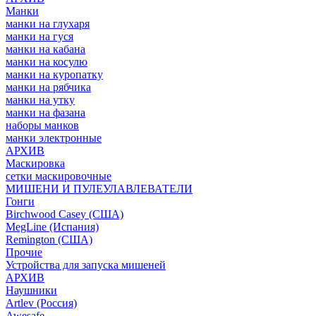
Манки
манки на глухаря
манки на гуся
манки на кабана
манки на косулю
манки на куропатку
манки на рябчика
манки на утку
манки на фазана
наборы манков
манки электронные
АРХИВ
Маскировка
сетки маскировочные
МИШЕНИ И ПУЛЕУЛАВЛЕВАТЕЛИ
Гонги
Birchwood Casey (США)
MegLine (Испания)
Remington (США)
Прочие
Устройства для запуска мишеней
АРХИВ
Наушники
Artlev (Россия)
Awesafe