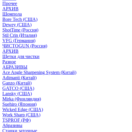
Прочее
АРХИВ
Шомпола
Bore Tech (США)
Dewey (США)
ShotTime (Россия)
Stil Crin (Италия)
VFG (Германия)
ЧИСТОGUN (Россия)
АРХИВ
Щетки для чистки
Разное
АБРАЗИВЫ
Ace Angle Sharpening System (Китай)
Adimanti (Китай)
Ganzo (Китай)
GATCO (США)
Lansky (США)
Mirka (Финляндия)
Suehiro (Япония)
Wicked Edge (США)
Work Sharp (США)
TSPROF (РФ)
Абразивы
Станки заточные