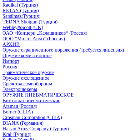
Radikal (Турция)
RETAY (Турция)
Sarsilmaz(Турция)
TEDNA Shotgun (Турция)
Webley&Scott (UK)
ОАО «Концерн „Калашников“ (Россия)
ООО "Молот Армз" (Россия)
АРХИВ
Оружие ограниченного поражения (требуется лицензия)
Оружие комиссионное
Импорт
Россия
Травматическое оружие
Оружие охолощенное
Средства самообороны
Электрошокеры
ОРУЖИЕ ПНЕВМАТИЧЕСКОЕ
Винтовки пневматические
Ataman (Россия)
Borner (США)
Crosman Corporation (США)
DIANA (Германия)
Hatsan Arms Company (Турция)
Kral (Турция)
Stalker (Китай)