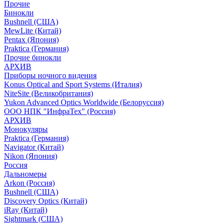
Прочие
Бинокли
Bushnell (США)
MewLite (Китай)
Pentax (Япония)
Praktica (Германия)
Прочие бинокли
АРХИВ
Приборы ночного видения
Konus Optical and Sport Systems (Италия)
NiteSite (Великобритания)
Yukon Advanced Optics Worldwide (Белоруссия)
ООО НПК "ИнфраТех" (Россия)
АРХИВ
Монокуляры
Praktica (Германия)
Navigator (Китай)
Nikon (Япония)
Россия
Дальномеры
Arkon (Россия)
Bushnell (США)
Discovery Optics (Китай)
iRay (Китай)
Sightmark (США)