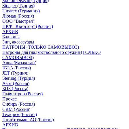
Spoton Disechi (Турция)
Stoeger (Турция)
Umarex (Германия)
Люман (Россия)
ООО "Выстрел"
ПКФ "Квинтор" (Росиия)
АРХИВ
Баллоны
Зип, аксессуары
ПАТРОНЫ (ТОЛЬКО САМОВЫВОЗ)
Патроны для гладкоствольного оружия (ТОЛЬКО
САМОВЫВОЗ)
Anna (Казахстан)
IGLA (Россия)
JET (Турция)
Sterling (Турция)
Азот (Россия)
БПЗ (Россия)
Главпатрон (Россия)
Прочее
Сибирь (Россия)
СКМ (Россия)
Техкрим (Россия)
Цнииточмаш АО (Россия)
АРХИВ