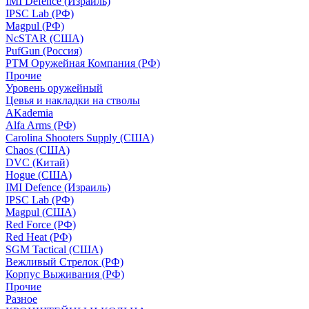
IMI Defence (Израиль)
IPSC Lab (РФ)
Magpul (РФ)
NcSTAR (США)
PufGun (Россия)
РТМ Оружейная Компания (РФ)
Прочие
Уровень оружейный
Цевья и накладки на стволы
AKademia
Alfa Arms (РФ)
Carolina Shooters Supply (США)
Chaos (США)
DVC (Китай)
Hogue (США)
IMI Defence (Израиль)
IPSC Lab (РФ)
Magpul (США)
Red Force (РФ)
Red Heat (РФ)
SGM Tactical (США)
Вежливый Стрелок (РФ)
Корпус Выживания (РФ)
Прочие
Разное