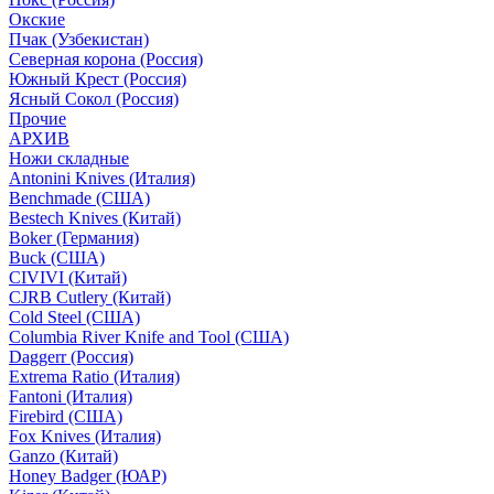
Окские
Пчак (Узбекистан)
Северная корона (Россия)
Южный Крест (Россия)
Ясный Сокол (Россия)
Прочие
АРХИВ
Ножи складные
Antonini Knives (Италия)
Benchmade (США)
Bestech Knives (Китай)
Boker (Германия)
Buck (США)
CIVIVI (Китай)
CJRB Cutlery (Китай)
Cold Steel (США)
Columbia River Knife and Tool (США)
Daggerr (Россия)
Extrema Ratio (Италия)
Fantoni (Италия)
Firebird (США)
Fox Knives (Италия)
Ganzo (Китай)
Honey Badger (ЮАР)