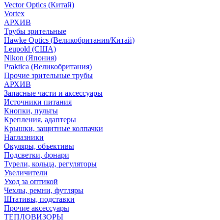
Vector Optics (Китай)
Vortex
АРХИВ
Трубы зрительные
Hawke Optics (Великобритания/Китай)
Leupold (США)
Nikon (Япония)
Praktica (Великобритания)
Прочие зрительные трубы
АРХИВ
Запасные части и аксессуары
Источники питания
Кнопки, пульты
Крепления, адаптеры
Крышки, защитные колпачки
Наглазники
Окуляры, объективы
Подсветки, фонари
Турели, кольца, регуляторы
Увеличители
Уход за оптикой
Чехлы, ремни, футляры
Штативы, подставки
Прочие аксессуары
ТЕПЛОВИЗОРЫ