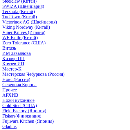
Steelclaw (Китай)
SWIZA (Швейцария)
Terzuola (Китай)
TuoTown (Китай)
Victorinox AG (Швейцария)
Viking Nordway (Китай)
Viper Knives (Италия)
WE Knife (Китай)
Zero Tolerance (США)
Витязь
ИМ Завьялова
Кизляр ПП
Князев ИП
Мастер-К
Мастерская Чебуркова (Россия)
Нокс (Россия)
Северная Корона
Прочее
АРХИВ
Ножи кухонные
Cold Steel (США)
Field Factory (Япония)
Fiskars(Финляндия)
Fujiwara Kitchen (Япония)
Gladius