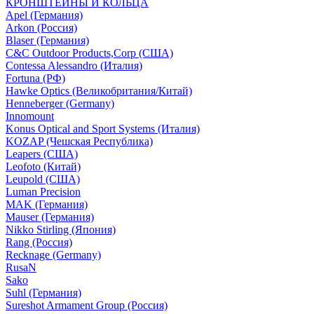
КРОНШТЕЙНЫ И КОЛЬЦА
Apel (Германия)
Arkon (Россия)
Blaser (Германия)
C&C Outdoor Products,Corp (США)
Contessa Alessandro (Италия)
Fortuna (РФ)
Hawke Optics (Великобритания/Китай)
Henneberger (Germany)
Innomount
Konus Optical and Sport Systems (Италия)
KOZAP (Чешская Республика)
Leapers (США)
Leofoto (Китай)
Leupold (США)
Luman Precision
MAK (Германия)
Mauser (Германия)
Nikko Stirling (Япония)
Rang (Россия)
Recknage (Germany)
RusaN
Sako
Suhl (Германия)
Sureshot Armament Group (Россия)