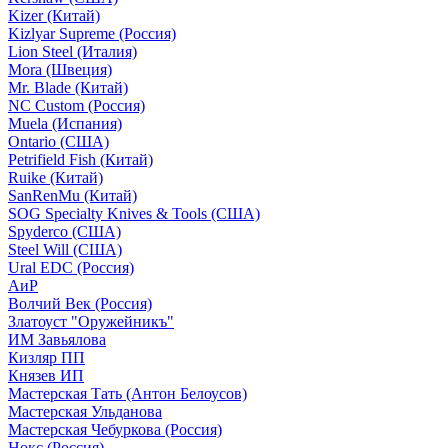
Kizer (Китай)
Kizlyar Supreme (Россия)
Lion Steel (Италия)
Mora (Швеция)
Mr. Blade (Китай)
NC Custom (Россия)
Muela (Испания)
Ontario (США)
Petrifield Fish (Китай)
Ruike (Китай)
SanRenMu (Китай)
SOG Specialty Knives & Tools (США)
Spyderco (США)
Steel Will (США)
Ural EDC (Россия)
АиР
Волчий Век (Россия)
Златоуст "Оружейникъ"
ИМ Завьялова
Кизляр ПП
Князев ИП
Мастерская Тать (Антон Белоусов)
Мастерская Ульданова
Мастерская Чебуркова (Россия)
Нокс (Россия)