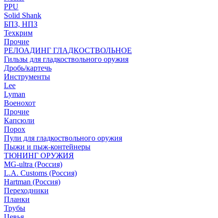
PPU
Solid Shank
БПЗ, НПЗ
Техкрим
Прочие
РЕЛОАДИНГ ГЛАДКОСТВОЛЬНОЕ
Гильзы для гладкоствольного оружия
Дробь/картечь
Инструменты
Lee
Lyman
Военохот
Прочие
Капсюли
Порох
Пули для гладкоствольного оружия
Пыжи и пыж-контейнеры
ТЮНИНГ ОРУЖИЯ
MG-ultra (Россия)
L.A. Customs (Россия)
Hartman (Россия)
Переходники
Планки
Трубы
Цевья