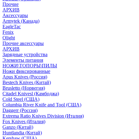
Прочие
АРХИВ
Аксессуары
Armytek (Канада)
EagleTac
Fenix
Olight
Прочие аксессуары
АРХИВ
Зарядные устройства
Элементы питания
НОЖИ\ТОПОРЫ\ПИЛЫ
Ножи фиксированные
Apus Knives (Россия)
Bestech Knives (Китай)
Brusletto (Норвегия)
Citadel Knivesl (Камбоджа)
Cold Steel (США)
Columbia River Knife and Tool (США)
Daggerr (Россия)
Extrema Ratio Knives Division (Италия)
Fox Knives (Италия)
Ganzo (Китай)
Huntlandia (Китай)
Kershaw (США)