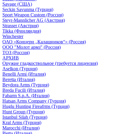
Savage (США)
Seckin Savunma (Турция)
Sport Weapon Custom (Россия)
Steyr-Mannlicher AG (Австрия)
Strasser (Австрия)
Tikka (Финляндия)
Winchester
ОАО «Концерн „Калашников“» (Россия)
ООО "Молот армз" (Россия)
ТОЗ (Россия)
АРХИВ
Оружие гладкоствольное (требуется лицензия)
Aselkon (Турция)
Benelli Armi (Италия)
Beretta (Италия)
Beydora Arms (Турция)
Breda Fucili (Италия)
Fabarm S.p.A. (Италия)
Hatsan Arms Company (Турция)
Huglu Hunting Fireafrms (Турция)
Hunt Group (Турция)
Istanbul Silah (Турция)
Kral Arms (Турция)
Marocchi (Италия)
Pietta (Италия)