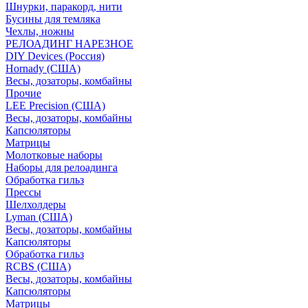
Шнурки, паракорд, нити
Бусины для темляка
Чехлы, ножны
РЕЛОАДИНГ НАРЕЗНОЕ
DIY Devices (Россия)
Hornady (США)
Весы, дозаторы, комбайны
Прочие
LEE Precision (США)
Весы, дозаторы, комбайны
Капсюляторы
Матрицы
Молотковые наборы
Наборы для релоадинга
Обработка гильз
Преcсы
Шелхолдеры
Lyman (США)
Весы, дозаторы, комбайны
Капсюляторы
Обработка гильз
RCBS (США)
Весы, дозаторы, комбайны
Капсюляторы
Матрицы