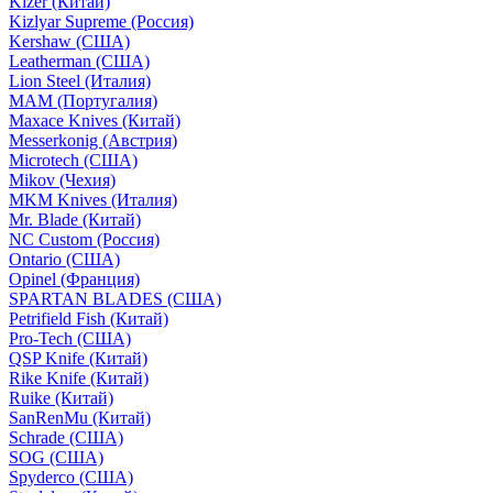
Kizer (Китай)
Kizlyar Supreme (Россия)
Kershaw (США)
Leatherman (США)
Lion Steel (Италия)
MAM (Португалия)
Maxace Knives (Китай)
Messerkonig (Австрия)
Microtech (США)
Mikov (Чехия)
MKM Knives (Италия)
Mr. Blade (Китай)
NC Custom (Россия)
Ontario (США)
Opinel (Франция)
SPARTAN BLADES (США)
Petrifield Fish (Китай)
Pro-Tech (США)
QSP Knife (Китай)
Rike Knife (Китай)
Ruike (Китай)
SanRenMu (Китай)
Schrade (США)
SOG (США)
Spyderco (США)