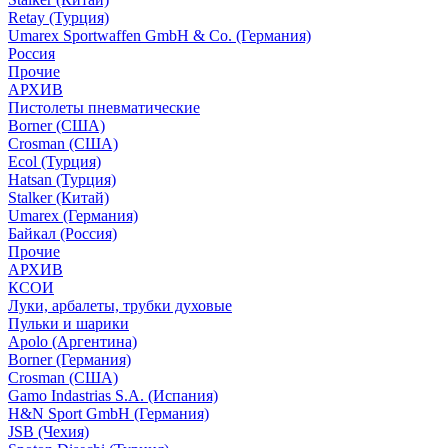
Retay (Турция)
Umarex Sportwaffen GmbH & Co. (Германия)
Россия
Прочие
АРХИВ
Пистолеты пневматические
Borner (США)
Crosman (США)
Ecol (Турция)
Hatsan (Турция)
Stalker (Китай)
Umarex (Германия)
Байкал (Россия)
Прочие
АРХИВ
КСОИ
Луки, арбалеты, трубки духовые
Пульки и шарики
Apolo (Аргентина)
Borner (Германия)
Crosman (США)
Gamo Indastrias S.A. (Испания)
H&N Sport GmbH (Германия)
JSB (Чехия)