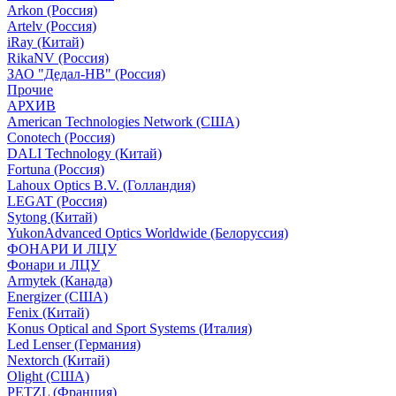
Arkon (Россия)
Artelv (Россия)
iRay (Китай)
RikaNV (Россия)
ЗАО "Дедал-НВ" (Россия)
Прочие
АРХИВ
American Technologies Network (США)
Conotech (Россия)
DALI Technology (Китай)
Fortuna (Россия)
Lahoux Optics B.V. (Голландия)
LEGAT (Россия)
Sytong (Китай)
YukonAdvanced Optics Worldwide (Белоруссия)
ФОНАРИ И ЛЦУ
Фонари и ЛЦУ
Armytek (Канада)
Energizer (США)
Fenix (Китай)
Konus Optical and Sport Systems (Италия)
Led Lenser (Германия)
Nextorch (Китай)
Olight (США)
PETZL (Франция)