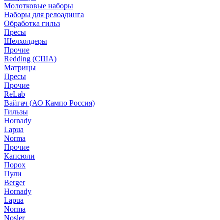
Молотковые наборы
Наборы для релоадинга
Обработка гильз
Пресы
Шелхолдеры
Прочие
Redding (США)
Матрицы
Пресы
Прочие
ReLab
Вайгач (АО Кампо Россия)
Гильзы
Hornady
Lapua
Norma
Прочие
Капсюли
Порох
Пули
Berger
Hornady
Lapua
Norma
Nosler