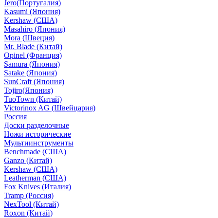
Jero(Португалия)
Kasumi (Япония)
Kershaw (США)
Masahiro (Япония)
Mora (Швеция)
Mr. Blade (Китай)
Opinel (Франция)
Samura (Япония)
Satake (Япония)
SunCraft (Япония)
Tojiro(Япония)
TuoTown (Китай)
Victorinox AG (Швейцария)
Россия
Доски разделочные
Ножи исторические
Мультиинструменты
Benchmade (США)
Ganzo (Китай)
Kershaw (США)
Leatherman (США)
Fox Knives (Италия)
Tramp (Россия)
NexTool (Китай)
Roxon (Китай)