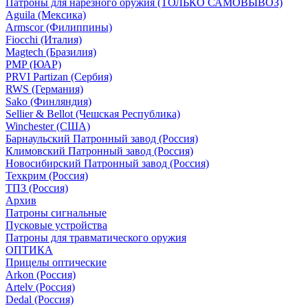
Патроны для нарезного оружия (ТОЛЬКО САМОВЫВОЗ)
Aguila (Мексика)
Armscor (Филиппины)
Fiocchi (Италия)
Magtech (Бразилия)
PMP (ЮАР)
PRVI Partizan (Сербия)
RWS (Германия)
Sako (Финляндия)
Sellier & Bellot (Чешская Республика)
Winchester (США)
Барнаульский Патронный завод (Россия)
Климовский Патронный завод (Россия)
Новосибирский Патронный завод (Россия)
Техкрим (Россия)
ТПЗ (Россия)
Архив
Патроны сигнальные
Пусковые устройства
Патроны для травматического оружия
ОПТИКА
Прицелы оптические
Arkon (Россия)
Artelv (Россия)
Dedal (Россия)