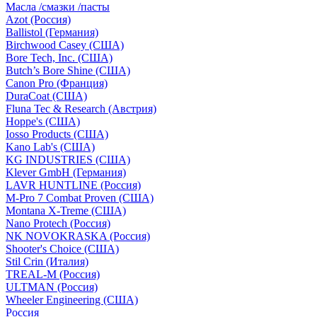
Масла /смазки /пасты
Azot (Россия)
Ballistol (Германия)
Birchwood Casey (США)
Bore Tech, Inc. (США)
Butch’s Bore Shine (СШA)
Canon Pro (Франция)
DuraCoat (США)
Fluna Tec & Research (Австрия)
Hoppe's (США)
Iosso Products (США)
Kano Lab's (США)
KG INDUSTRIES (США)
Klever GmbH (Германия)
LAVR HUNTLINE (Россия)
M-Pro 7 Combat Proven (СШA)
Montana X-Treme (США)
Nano Protech (Россия)
NK NOVOKRASKA (Россия)
Shooter's Choice (СШA)
Stil Crin (Италия)
TREAL-M (Россия)
ULTMAN (Россия)
Wheeler Engineering (СШA)
Россия