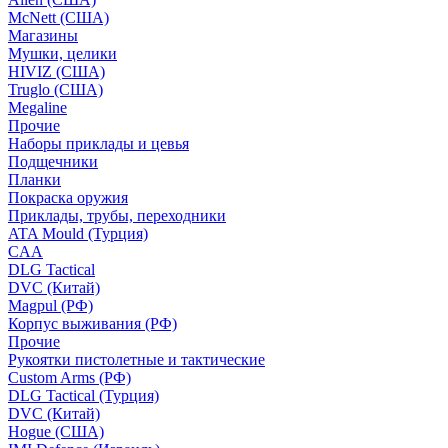
McNett (США)
Магазины
Мушки, целики
HIVIZ (США)
Truglo (США)
Megaline
Прочие
Наборы приклады и цевья
Подщечники
Планки
Покраска оружия
Приклады, трубы, переходники
ATA Mould (Турция)
CAA
DLG Tactical
DVC (Китай)
Magpul (РФ)
Корпус выживания (РФ)
Прочие
Рукоятки пистолетные и тактические
Custom Arms (РФ)
DLG Tactical (Турция)
DVC (Китай)
Hogue (США)