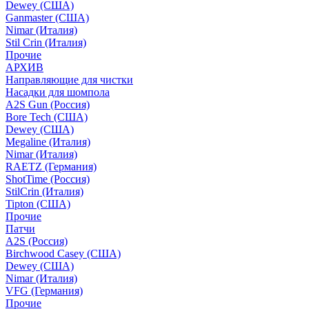
Dewey (США)
Ganmaster (США)
Nimar (Италия)
Stil Crin (Италия)
Прочие
АРХИВ
Направляющие для чистки
Насадки для шомпола
A2S Gun (Россия)
Bore Tech (США)
Dewey (США)
Megaline (Италия)
Nimar (Италия)
RAETZ (Германия)
ShotTime (Россия)
StilCrin (Италия)
Tipton (США)
Прочие
Патчи
A2S (Россия)
Birchwood Casey (США)
Dewey (США)
Nimar (Италия)
VFG (Германия)
Прочие